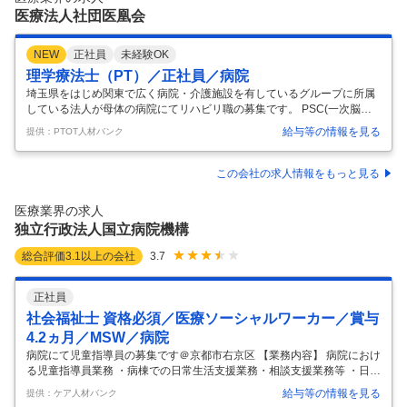
代が安心して暮らせる『まちづくり』を目指しています。 社会
…
医療法人社団医凰会
NEW
正社員
未経験OK
理学療法士（PT）／正社員／病院
埼玉県をはじめ関東で広く病院・介護施設を有しているグループに所属
している法人が母体の病院にてリハビリ職の募集です。 PSC(一次脳卒
中センター)の認定もされており、最新の機器や訓練用プールといった設
給与等の情報を見る
提供：PTOT人材バンク
備が充実しております！ ◆アットホームな環境◆リハビリ職複数在籍◆
年間休日120日以上◆ 【給与】 【常勤】 月給:205,800円-254,000円 [内
訳] 基本給 185,800円-234,000円 資格手当 10,000円 調整手当 10,000円
この会社の求人情報をもっと見る
[その他手当] 皆勤手当 10,000円 2.70カ月分/年 年2回 【コメント】 ・20
23年より新しいリハビリ室が完成 ・「医療」「看護」「
…
医療業界の求人
独立行政法人国立病院機構
総合評価
3.1
以上の会社
3.7
正社員
社会福祉士 資格必須／医療ソーシャルワーカー／賞与
4.2ヵ月／MSW／病院
病院にて児童指導員の募集です＠京都市右京区 【業務内容】 病院におけ
る児童指導員業務 ・病棟での日常生活支援業務・相談支援業務等 ・日中
活動、趣味活動支援障害福祉サービスの利用調整 【応募条件】 社会福祉
給与等の情報を見る
提供：ケア人材バンク
士 精神保健福祉士 【施設形態】 病院 【募集資格】 社会福祉士 お気軽に