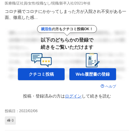
医療職
正社員
女性
役職なし
現職
新卒入社
2021年頃
コロナ禍でコロナにかかってしまった方が入院され不安がある一
面、徹底した感...
就活生
の方もクチコミ投稿OK！
以下のどちらかの登録で
続きをご覧いただけます
クチコミ投稿
Web履歴書の
登録
ヘルプ
投稿・登録済みの方は
ログイン
して
続きを読む
投稿日：
2022/02/06
0