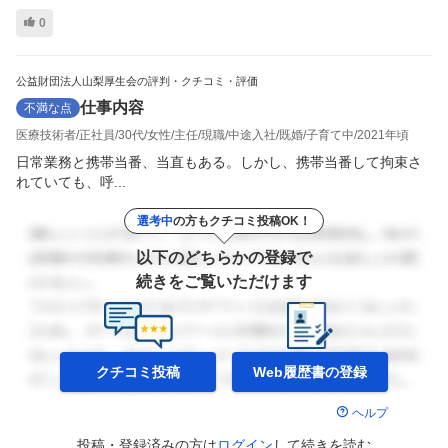
0
公益財団法人山梨厚生会の評判・クチコミ・評価
仕事内容
不満な点
医療技術者
正社員
30代
女性
主任
現職
中途入社
既婚
子育て中
2021年頃
日常業務と携帯当番、当直もある。しかし、携帯当番して拘束さ
れていても、呼...
選考中
の方もクチコミ投稿OK！
以下のどちらかの登録で
続きをご覧いただけます
クチコミ投稿
Web履歴書の
登録
ヘルプ
投稿・登録済みの方は
ログイン
して
続きを読む