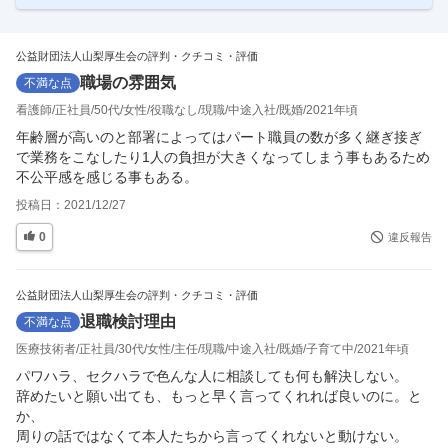
分） 試用期間3カ月あり 試用期間中の労働条件 掲載企業名：株式会社テ
クノ・ラボ 提供元：JOB
…
公益財団法人山梨厚生会の評判・クチコミ・評価
職場の雰囲気
不満な点
看護師
正社員
50代
女性
役職なし
現職
中途入社
既婚
2021年頃
年齢層が高いのと部署によってはパート職員の数が多く継ぎ接ぎ
で業務をこなしたり1人の負担が大きくなってしまう事もあるため
不公平感を感じる事もある。
投稿日：
2021/12/27
0
違反報告
公益財団法人山梨厚生会の評判・クチコミ・評価
退職検討理由
不満な点
医療技術者
正社員
30代
女性
主任
現職
中途入社
既婚
子育て中
2021年頃
パワハラ、セクハラで色んな人に相談しても何も解決しない。

辞めたいと願い出ても、もっと早く言ってくれれば良いのに。と
か、

周りの話ではなくて本人たちから言ってくれないと動けない。
