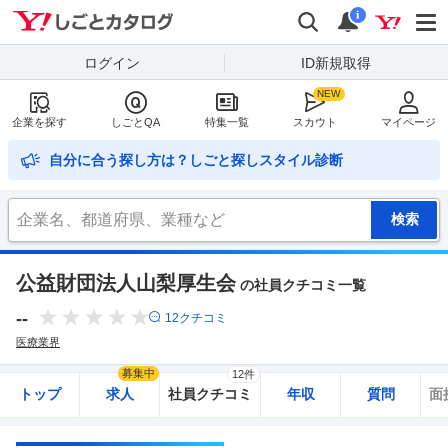
Yahoo!しごとカタログ
検索
通知
i
ログイン
ID新規取得
企業を探す
しごとQA
特集一覧
スカウト
マイページ
自分に合う探し方は？しごと探しスタイル診断
公益財団法人山梨厚生会
の社員クチコミ一覧
--
12
クチコミ
医療業界
募集中
12件
トップ
求人
社員クチコミ
年収
質問
面