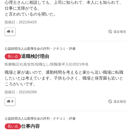
心理士さんに相談しても、上司に知られて、本人にも知られて、
仕事に支障がでる。

と言われているのを聞いた。
投稿日：
2021/04/25
0
違反報告
公益財団法人山梨厚生会の評判・クチコミ・評価
退職検討理由
良い点
医療職
正社員
女性
役職なし
現職
新卒入社
2021年頃
職場と家が遠いので、通勤時間を考えると家から近い職場に転職
したいとは考えています。子供も小さく、職場と保育園も近いと
ころがいいです。
投稿日：
2022/02/06
0
違反報告
公益財団法人山梨厚生会の評判・クチコミ・評価
仕事内容
良い点