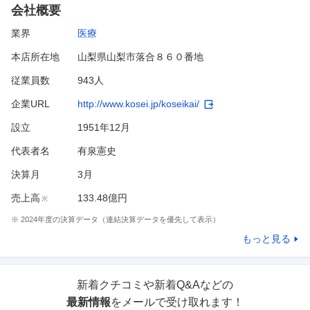
会社概要
業界
医療
本店所在地
山梨県山梨市落合８６０番地
従業員数
943人
企業URL
http://www.kosei.jp/koseikai/
設立
1951年12月
代表者名
有泉憲史
決算月
3
月
売上高
133.48億円
※
※
2024
年度の決算データ（連結決算データを優先して表示）
もっと見る
新着クチコミや新着Q&Aなどの
最新情報
をメールで受け取れます！