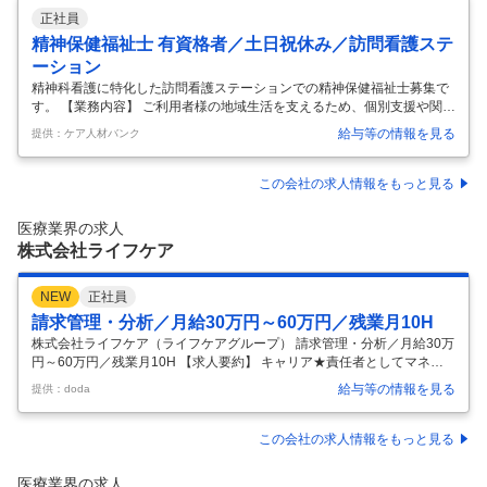
正社員
精神保健福祉士 有資格者／土日祝休み／訪問看護ステ
ーション
精神科看護に特化した訪問看護ステーションでの精神保健福祉士募集で
す。 【業務内容】 ご利用者様の地域生活を支えるため、個別支援や関係
機関との連絡調整、情報共有などの連携を行います。 ご利用者様の個別
給与等の情報を見る
提供：ケア人材バンク
支援業務 訪問看護、住宅支援のサービス利用のための社内調整、連携 利
用者様数拡大に向けた当社の事業PR 福祉サービスが行き届いていない
方へ調整 アウトリーチ業務(潜在的な医療介入の必要な方へのアプロー
この会社の求人情報をもっと見る
チ) 地域啓発、精神保健普及啓発のための講師活動、協議会への参加等
【応募条件】 精神保健福祉士（1年以上の経験必須） 普通自動車免許(A
医療業界の求人
T限定可) 【施設形態】 訪問看護ステーション 【募集資格】 精
…
株式会社ライフケア
NEW
正社員
請求管理・分析／月給30万円～60万円／残業月10H
株式会社ライフケア（ライフケアグループ） 請求管理・分析／月給30万
円～60万円／残業月10H 【求人要約】 キャリア★責任者としてマネジ
メントも担えるやりがい 高待遇★月給30万円～60万円＋賞与2回＋決算
給与等の情報を見る
提供：doda
賞与 成長企業★需要増加で毎年20カ所の新規事業所を開設 福祉の拠点
を拡大すべく、事業展開を支えるやりがい 笑顔や感謝の言葉があふれる
職場環境で、スキルを磨く 「高齢介護・障がい福祉・保育・医療・健
この会社の求人情報をもっと見る
康」の5つの分野で幅広いサービスを展開している当グループ。 現在は
全国に100以上の事業所を展開し、従業員は2000名を超え、あらゆる世
医療業界の求人