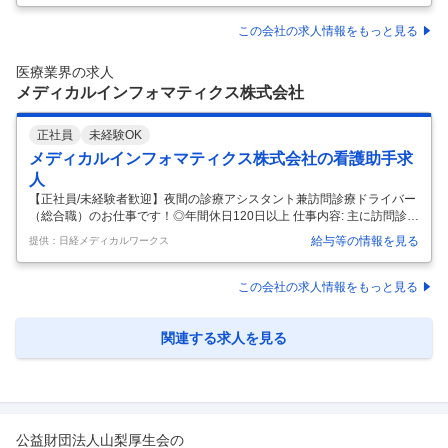
お問い合わせください。
…
この会社の求人情報をもっと見る
医療業界の求人
メディカルインフォマティクス株式会社
正社員
未経験OK
メディカルインフォマティクス株式会社の看護助手求
人
【正社員/未経験者歓迎】夜間の診療アシスタント兼訪問診療ドライバー
（総合職）のお仕事です！◎年間休日120日以上 仕事内容: 主に訪問診療
の夜間往診時に、患者様のご自宅へ医師とともに訪問。 診療に同行し、
給与等の情報を見る
提供：日経メディカルワークス
診療の補助的なサポートを行う業務、夜間業務メインの勤務体制になり
ます。 ※土日の日勤業務を優先してシフトを組みます。 【夜勤業務】月
6-8回程度 ・往診に向けた医療物品の準備 ・患者様や連携医師との各種
この会社の求人情報をもっと見る
電話対応 ・往診が入った場合の患者宅への運転 ・往診時、患者宅での物
品の準備や片付けなど医師の診療サポート業務 ・電子カルテ入力や管理
データの入力 ・スタッフ研修等の企画検討 ・HOT診断書の作
…
関連する求人を見る
公益財団法人山梨厚生会
の