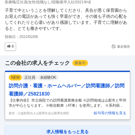
医療職
正社員
女性
役職なし
現職
新卒入社
2021年頃
子育て中ということを理解してくださり、具合が悪く保育園から
お迎えの電話があっても快く早退ができ、その後も子供の心配を
してくれたりと心遣いがあり感謝しています。子育てに理解があ
ると、とても働きやすいです。
投稿日：
2022/02/06
0
違反報告
この会社の求人をチェック
募集中
NEW
正社員
未経験OK
訪問介護・看護・ホームヘルパー／訪問看護師／訪問
看護師／25821830
【仕事内容】 市立病院での訪問看護業務全般 ※訪問地域は山梨市と甲州
市が中心となります。 ※軽自動車（AT車）を使用します。 ※系列病院へ
の移動の可能性があります。 ※お子様の学校行事や急な体調不良等によ
給与等の情報を見る
提供：公益財団法人山梨厚生会山梨厚生病院
るお休みには配慮致します。 施設見学をして、ご応募を検討する事も可
能です。 受動喫煙対策：屋内禁煙 【給与詳細】 【基本給】 ※資格、経
験等、考慮します。 ・資格手当 5,000円～ ・看護手当 5,000円～ ・通勤
手当 30,000円上限 ・昇給あり ・賞与あり 年2回（前年度実績 3.85ヶ月
求人情報をもっと見る