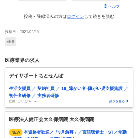
ヘルプ
投稿・登録済みの方は
ログイン
して
続きを読む
投稿日：
2021/04/25
0
医療業界の求人
デイサポートちとせんぼ
生活支援員 ／ 契約社員 ／ 16_障がい者･障がい児支援施設 ／
初任者研修 ／ 実務者研修
提供：かいごGarden
続きを見る
医療法人健正会大久保病院 大久保病院
有資格者歓迎／「9月急募」／言語聴覚士・ST／常勤
NEW