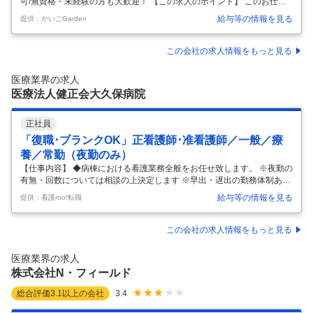
可/無資格・未経験の方も大歓迎！ 【この求人のポイント】 このお仕事
はツクイスタッフが運営する「かいごGarden」からのご紹介です。キャ
給与等の情報を見る
提供：かいごGarden
リアアドバイザーがあなたの希望に沿ったお仕事を紹介します。完全無
料なのでお気軽にご相談ください。 【職場の情報・おすすめポイント】
障害のある方向けのデイサービスの生活支援員・臨時職員求人です。
この会社の求人情報をもっと見る
【おすすめポイント】 ・比較的お若い利用者様が多くお一人お一人の創
作活動や体を動かす活動などのサポートを行って頂きます。 ・資格や経
医療業界の求人
験は問いません！無資格・未経験の方も歓迎！丁寧に指導いたします。
医療法人健正会大久保病院
…
正社員
「復職･ブランクOK」正看護師･准看護師／一般／療
養／常勤（夜勤のみ）
【仕事内容】 ◆病棟における看護業務全般をお任せ致します。 ※夜勤の
有無・回数については相談の上決定します ※早出・遅出の勤務体制あり
（回数等の相談可能）
給与等の情報を見る
提供：看護roo!転職
この会社の求人情報をもっと見る
医療業界の求人
株式会社N・フィールド
総合評価
3.1
以上の会社
3.4