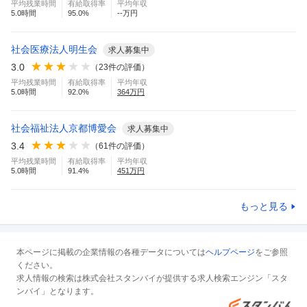
平均残業時間
有給取得率
平均年収
5.0
時間
95.0
%
--万円
社会医療法人明生会
求人募集中
3.0
（
23
件の評価）
平均残業時間
有給取得率
平均年収
5.0
時間
92.0
%
364
万円
社会福祉法人京都博愛会
求人募集中
3.4
（
61
件の評価）
平均残業時間
有給取得率
平均年収
5.0
時間
91.4
%
451
万円
もっと見る
本ページに掲載の企業情報の各種データについては
ヘルプページ
をご参照
ください。
求人情報の検索は株式会社スタンバイが提供する求人検索エンジン「スタ
ンバイ」となります。