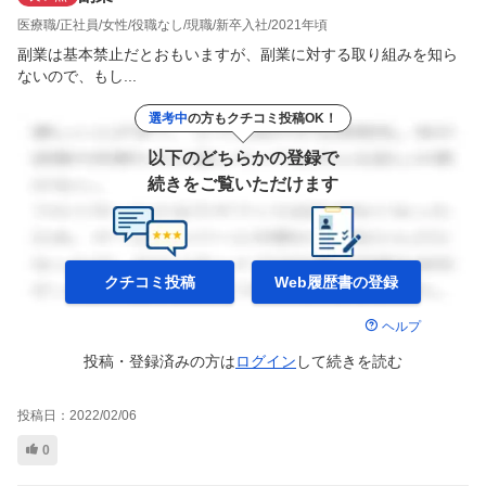
医療職
正社員
女性
役職なし
現職
新卒入社
2021年頃
副業は基本禁止だとおもいますが、副業に対する取り組みを知ら
ないので、もし...
選考中
の方もクチコミ投稿OK！
以下のどちらかの登録で
続きをご覧いただけます
クチコミ投稿
Web履歴書の
登録
ヘルプ
投稿・登録済みの方は
ログイン
して
続きを読む
投稿日：
2022/02/06
0