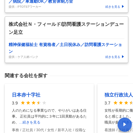
／病院／車通勤OK／教育体制万全
提供：PTOTSTワーカー
続きを見る
株式会社Ｎ・フィールド/訪問看護ステーションデュー
ン足立
精神保健福祉士 有資格者／土日祝休み／訪問看護ステーショ
ン
提供：ケア人材バンク
続きを見る
関連する会社を探す
日本赤十字社
独立行政法人
3.9
3.7
人のためになる事業なので、やりがいはある仕
女性が長期的に働
事。 正社員は平均的に３年に1回異動があるた
ると感じました。
め、
…続きを見る
職員が多
…続きを
事務
正社員
30代
女性
新卒入社
役職な
看護師
正社員