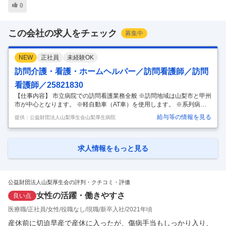
0
この会社の求人をチェック
募集中
NEW
正社員
未経験OK
訪問介護・看護・ホームヘルパー／訪問看護師／訪問
看護師／25821830
【仕事内容】 市立病院での訪問看護業務全般 ※訪問地域は山梨市と甲州
市が中心となります。 ※軽自動車（AT車）を使用します。 ※系列病院へ
の移動の可能性があります。 ※お子様の学校行事や急な体調不良等によ
給与等の情報を見る
提供：公益財団法人山梨厚生会山梨厚生病院
るお休みには配慮致します。 施設見学をして、ご応募を検討する事も可
能です。 受動喫煙対策：屋内禁煙 【給与詳細】 【基本給】 ※資格、経
験等、考慮します。 ・資格手当 5,000円～ ・看護手当 5,000円～ ・通勤
手当 30,000円上限 ・昇給あり ・賞与あり 年2回（前年度実績 3.85ヶ月
求人情報をもっと見る
分） 試用期間3カ月あり 試用期間中の労働条件 掲載企業名：株式会社テ
クノ・ラボ 提供元：JOB
…
公益財団法人山梨厚生会の評判・クチコミ・評価
女性の活躍・働きやすさ
良い点
医療職
正社員
女性
役職なし
現職
新卒入社
2021年頃
産休前に切迫早産で産休に入ったが、傷病手当もしっかり入り、