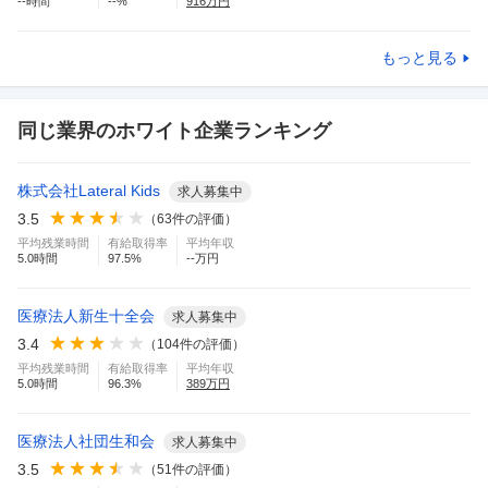
--
時間
--
%
916
万円
もっと見る
同じ業界のホワイト企業ランキング
株式会社Lateral Kids
求人募集中
3.5
（
63
件の評価）
平均残業時間
有給取得率
平均年収
5.0
時間
97.5
%
--万円
医療法人新生十全会
求人募集中
3.4
（
104
件の評価）
平均残業時間
有給取得率
平均年収
5.0
時間
96.3
%
389
万円
医療法人社団生和会
求人募集中
3.5
（
51
件の評価）