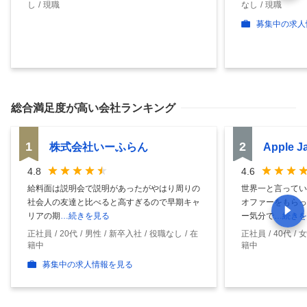
し
現職
なし
現職
募集中の求人
総合満足度
が高い会社ランキング
1
2
株式会社いーふらん
Apple 
4.8
4.6
給料面は説明会で説明があったがやはり周りの
世界一と言ってい
社会人の友達と比べると高すぎるので早期キャ
オファーをもらっ
リアの期
…続きを見る
ー気分で
…続きを
正社員
20代
男性
新卒入社
役職なし
在
正社員
40代
女
籍中
籍中
募集中の求人情報を見る