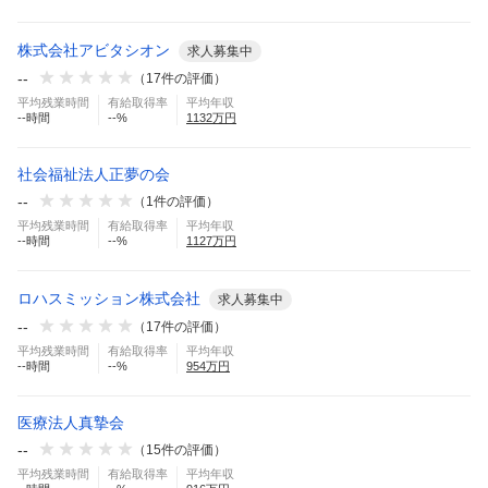
株式会社アビタシオン
求人募集中
--
（
17
件の評価）
平均残業時間
有給取得率
平均年収
--
時間
--
%
1132
万円
社会福祉法人正夢の会
--
（
1
件の評価）
平均残業時間
有給取得率
平均年収
--
時間
--
%
1127
万円
ロハスミッション株式会社
求人募集中
--
（
17
件の評価）
平均残業時間
有給取得率
平均年収
--
時間
--
%
954
万円
医療法人真摯会
--
（
15
件の評価）
平均残業時間
有給取得率
平均年収