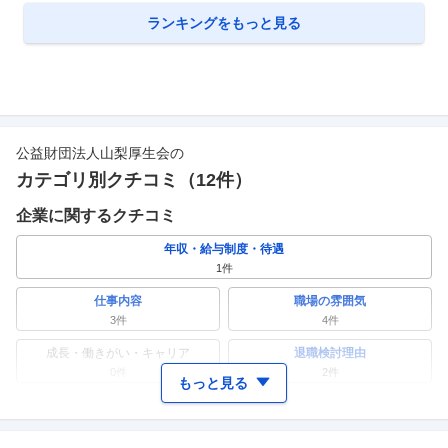
ランキングをもっと見る
公益財団法人山梨厚生会
の
カテゴリ別クチコミ（
12
件）
企業に関するクチコミ
年収・給与制度・待遇
1
件
仕事内容
職場の雰囲気
3
件
4
件
成長・働きがい・キャリア
退職検討理由
0件
2
件
もっと見る
ワークライフバランス
女性の活躍・働きやすさ
0件
1
件