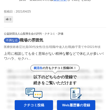
投稿日：
2021/04/25
0
公益財団法人山梨厚生会の評判・クチコミ・評価
職場の雰囲気
不満な点
医療技術者
正社員
30代
女性
主任
現職
中途入社
既婚
子育て中
2021年頃
上司に相談しても全く意味がない精神な鬱などで休む人が多いパ
ワハラ、セクハ...
就活生
の方もクチコミ投稿OK！
以下のどちらかの登録で
続きをご覧いただけます
クチコミ投稿
Web履歴書の
登録