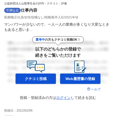
公益財団法人山梨厚生会の評判・クチコミ・評価
仕事内容
不満な点
医療職
正社員
女性
役職なし
現職
新卒入社
2021年頃
マンパワーが少ないので、一人一人の業務が多くなり大変なとき
もあると思いま...
選考中
の方もクチコミ投稿OK！
以下のどちらかの登録で
続きをご覧いただけます
クチコミ投稿
Web履歴書の
登録
ヘルプ
投稿・登録済みの方は
ログイン
して
続きを読む
投稿日：
2022/02/06