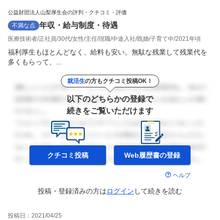
公益財団法人山梨厚生会の評判・クチコミ・評価
年収・給与制度・待遇
不満な点
医療技術者
正社員
30代
女性
主任
現職
中途入社
既婚
子育て中
2021年頃
福利厚生もほとんどなく、給料も安い。無駄な残業して残業代を
多くもらって、...
就活生
の方もクチコミ投稿OK！
以下のどちらかの登録で
続きをご覧いただけます
クチコミ投稿
Web履歴書の
登録
ヘルプ
投稿・登録済みの方は
ログイン
して
続きを読む
投稿日：
2021/04/25