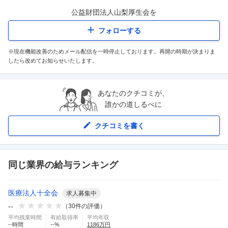
公益財団法人山梨厚生会
を
フォローする
※現在機能改善のためメール配信を一時停止しております。再開の時期が決まりま
したら改めてお知らせいたします。
あなたのクチコミが、
誰かの道しるべに
クチコミを書く
同じ業界の給与ランキング
医療法人十全会
求人募集中
--
（
30
件の評価）
平均残業時間
有給取得率
平均年収
--
時間
--
%
1186
万円