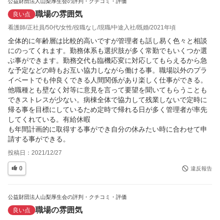
公益財団法人山梨厚生会の評判・クチコミ・評価
職場の雰囲気
良い点
看護師
正社員
50代
女性
役職なし
現職
中途入社
既婚
2021年頃
全体的に年齢層は比較的高いですが管理者も話し易く色々と相談
にのってくれます。勤務体系も選択肢が多く常勤でもいくつか選
ぶ事ができます。勤務交代も臨機応変に対応してもらえるから急
な予定などの時もお互い協力しながら働ける事。職場以外のプラ
イベートでも仲良くできる人間関係があり楽しく仕事ができる。
他職種とも壁なく対等に意見を言って要望を聞いてもらうことも
できストレスが少ない。病棟全体で協力して残業しないで定時に
帰る事を目標にしているため定時で帰れる日が多く管理者が率先
してくれている。有給休暇

も年間計画的に取得する事ができ自分の休みたい時に合わせて申
請する事ができる。
投稿日：
2021/12/27
0
違反報告
公益財団法人山梨厚生会の評判・クチコミ・評価
職場の雰囲気
良い点