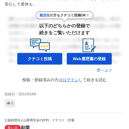
安心して産休も...
就活生
の方もクチコミ投稿OK！
以下のどちらかの登録で
続きをご覧いただけます
クチコミ投稿
Web履歴書の
登録
ヘルプ
投稿・登録済みの方は
ログイン
して
続きを読む
投稿日：
2022/02/06
0
公益財団法人山梨厚生会の評判・クチコミ・評価
副業
良い点