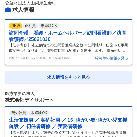
公益財団法人山梨厚生会
の
副業
テレワーク・リモートワーク
求人情報
1
件
0件
人事・評価制度
入社理由・入社後ギャップ
0件
0件
NEW
正社員
未経験OK
訪問介護・看護・ホームヘルパー／訪問看護師／訪問
企業の選考に関するクチコミ
看護師／25821830
中途採用面接・選考
新卒採用面接・選考
【仕事内容】 市立病院での訪問看護業務全般 ※訪問地域は山梨市と甲州
市が中心となります。 ※軽自動車（AT車）を使用します。 ※系列病院へ
0件
0件
の移動の可能性があります。 ※お子様の学校行事や急な体調不良等によ
給与等の情報を見る
提供：公益財団法人山梨厚生会山梨厚生病院
るお休みには配慮致します。 施設見学をして、ご応募を検討する事も可
能です。 受動喫煙対策：屋内禁煙 【給与詳細】 【基本給】 ※資格、経
験等、考慮します。 ・資格手当 5,000円～ ・看護手当 5,000円～ ・通勤
手当 30,000円上限 ・昇給あり ・賞与あり 年2回（前年度実績 3.85ヶ月
求人情報をもっと見る
分） 試用期間3カ月あり 試用期間中の労働条件 掲載企業名：株式会社テ
クノ・ラボ 提供元：JOB
…
医療業界の求人
株式会社デイサポート
契約社員
未経験OK
生活支援員 ／ 契約社員 ／ 16_障がい者･障がい児支援
施設 ／ 初任者研修 ／ 実務者研修
【求人概要】 山形市/障害のある方向けのデイサービス/臨時職員/無資格