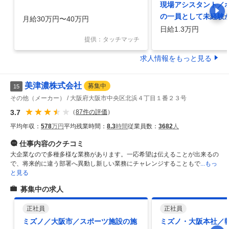
現場アシスタント／
の一員として未経験
月給30万円〜40万円
場アシスタント」日給
日給1.3万円
提供：タッチマッチ
週4日～勤務可
求人情報をもっと見る
美津濃株式会社
募集中
15
その他（メーカー）
大阪府大阪市中央区北浜４丁目１番２３号
3.7
（
87
件の評価
）
平均年収：
578
万円
平均残業時間：
8.3
時間
従業員数：
3682
人
仕事内容
のクチコミ
大企業なので多種多様な業務があります。一応希望は伝えることが出来るの
で、将来的に違う部署へ異動し新しい業務にチャレンジすることもで
...もっ
と見る
募集中の求人
正社員
正社員
ミズノ／大阪市／スポーツ施設の施
ミズノ・大阪本社／