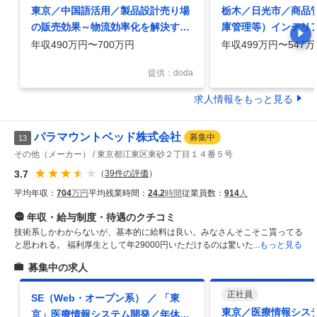
東京／中国語活用／製品設計売り場
栃木／日光市／商品
の販売効果～物流効率化を解決する
庫管理等）インテリア
什器開発残業20H程・土日祝休
YUCA」運営転勤無
年収490万円〜700万円
年収499万円〜547万
提供：doda
求人情報をもっと見る
パラマウントベッド株式会社
募集中
13
その他（メーカー）
東京都江東区東砂２丁目１４番５号
3.7
（
39
件の評価
）
平均年収：
704
万円
平均残業時間：
24.2
時間
従業員数：
914
人
年収・給与制度・待遇
のクチコミ
技術系しかわからないが、基本的に給料は良い。みなさんそこそこ貰ってる
と思われる。 福利厚生として年29000円いただけるのは驚いた
...もっと見る
募集中の求人
正社員
SE（Web・オープン系） ／ 「東
東京／医療情報シス
京」医療情報システム開発／年休12