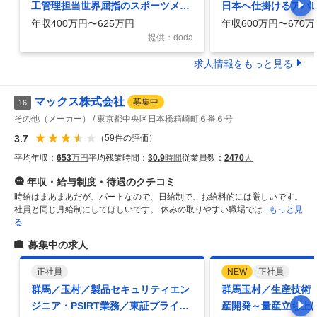
工管理担当世界屈指のスポーツメー
日本へ仕掛けるアパ
カーフレックス年間休日123日
場の商品戦略／在宅
年収400万円〜625万円
年収600万円〜670万
提供：doda
求人情報をもっと見る
マックス株式会社
募集中
16
その他（メーカー）
東京都中央区日本橋箱崎町６番６号
3.7
（
59
件の評価
）
平均年収：
653
万円
平均残業時間：
30.9
時間
従業員数：
2470
人
年収・給与制度・待遇
のクチコミ
時給はまあまあだが、パートなので、日給制で、お給料的には厳しいです。
社員と同じ月給制にしてほしいです。 休みの取りやすい職場では
...もっと見
る
募集中の求人
正社員
NEW
正社員
群馬／玉村／製品セキュリティエン
群馬玉村／生産技術
ジニア・PSIRT業務／東証プライム
産開発～量産立ち上げ