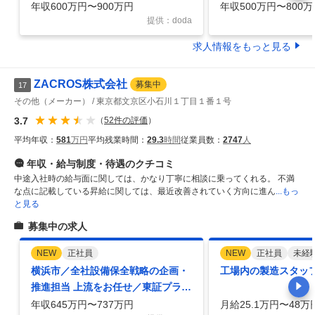
／国内トップシェア製品多数
ム上場／国内トップ
年収600万円〜900万円
年収500万円〜800万
提供：doda
求人情報をもっと見る
ZACROS株式会社
募集中
17
その他（メーカー）
東京都文京区小石川１丁目１番１号
3.7
（
52
件の評価
）
平均年収：
581
万円
平均残業時間：
29.3
時間
従業員数：
2747
人
年収・給与制度・待遇
のクチコミ
中途入社時の給与面に関しては、かなり丁寧に相談に乗ってくれる。 不満
な点に記載している昇給に関しては、最近改善されていく方向に進ん
...もっ
と見る
募集中の求人
NEW
正社員
NEW
正社員
未経
横浜市／全社設備保全戦略の企画・
工場内の製造スタッ
推進担当 上流をお任せ／東証プライ
ム／転勤当面無
年収645万円〜737万円
月給25.1万円〜48万