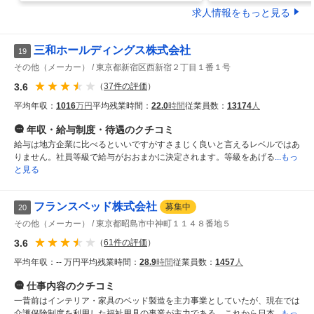
求人情報をもっと見る
三和ホールディングス株式会社
19
その他（メーカー）
東京都新宿区西新宿２丁目１番１号
3.6
（
37
件の評価
）
平均年収：
1016
万円
平均残業時間：
22.0
時間
従業員数：
13174
人
年収・給与制度・待遇
のクチコミ
給与は地方企業に比べるといいですがすさまじく良いと言えるレベルではあ
りません。社員等級で給与がおおまかに決定されます。等級をあげる
...もっ
と見る
フランスベッド株式会社
募集中
20
その他（メーカー）
東京都昭島市中神町１１４８番地５
3.6
（
61
件の評価
）
平均年収：
-- 万円
平均残業時間：
28.9
時間
従業員数：
1457
人
仕事内容
のクチコミ
一昔前はインテリア・家具のベッド製造を主力事業としていたが、現在では
介護保険制度を利用した福祉用具の事業が主力である。これから日本
...もっ