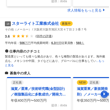
提供：doda
求人情報をもっと見る
スターライト工業株式会社
募集中
18
その他（メーカー）
大阪府大阪市旭区大宮４丁目２３番７号
3.6
（
66
件の評価
）
平均年収：
506
万円
平均残業時間：
6.3
時間
従業員数：
560
人
仕事内容
のクチコミ
製造業といっても様々な拠点があり、色々な種類の製造があります。海外拠
点も、メキシコや中国、タイなどにあり、グローバルに仕事をしてい
...もっ
と見る
募集中の求人
正社員
NEW
正社員
滋賀／栗東／技術研究職(金型設計)
滋賀栗東／新規開発
／樹脂製品化に多数成功／開発力に
剤）／メーカー開発
強み／年間休日122日
学卒世界初の樹脂製
年収400万円〜500万円
年収350万円〜500万
提供：doda