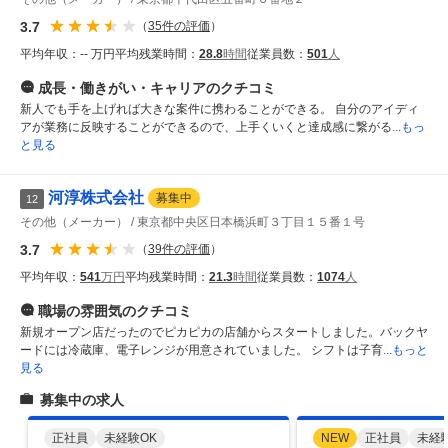
3.7
（
35
件の評価
）
平均年収：
-- 万円
平均残業時間：
28.8
時間
従業員数：
501
人
成長・働きがい・キャリア
のクチコミ
新人でも手を上げれば大きな案件に携わることができる。 自分のアイディ
アが業務に反映することができるので、上手くいくと達成感に繋がる
...もっ
と見る
河淳株式会社
募集中
12
その他（メーカー）
東京都中央区日本橋浜町３丁目１５番１号
3.7
（
39
件の評価
）
平均年収：
541
万円
平均残業時間：
21.3
時間
従業員数：
1074
人
職場の雰囲気
のクチコミ
新規オープン店だったのでピカピカの店舗からスタートしました。バックヤ
ードには冷蔵庫、電子レンジが用意されていました。 シフトは子育
...もっと
見る
募集中の求人
正社員
未経験OK
NEW
正社員
未経