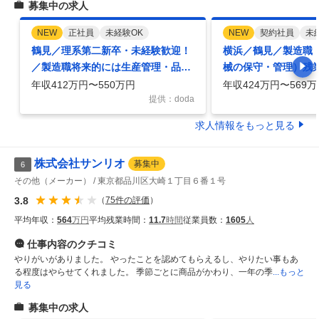
募集中の求人
NEW
正社員
未経験OK
NEW
契約社員
未
鶴見／理系第二新卒・未経験歓迎！
横浜／鶴見／製造職
／製造職将来的には生産管理・品質
械の保守・管理）残業
管理も従事／日勤のみ・土日祝休
あり／総合化学メー
年収412万円〜550万円
年収424万円〜569万
提供：doda
求人情報をもっと見る
株式会社サンリオ
募集中
6
その他（メーカー）
東京都品川区大崎１丁目６番１号
3.8
（
75
件の評価
）
平均年収：
564
万円
平均残業時間：
11.7
時間
従業員数：
1605
人
仕事内容
のクチコミ
やりがいがありました。 やったことを認めてもらえるし、やりたい事もあ
る程度はやらせてくれました。 季節ごとに商品がかわり、一年の季
...もっと
見る
募集中の求人