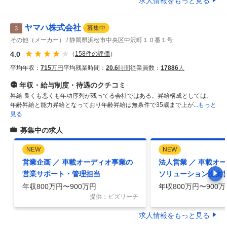
求人情報をもっと見る
ヤマハ株式会社
募集中
3
その他（メーカー）
静岡県浜松市中央区中沢町１０番１号
4.0
（
158
件の評価
）
平均年収：
715
万円
平均残業時間：
20.6
時間
従業員数：
17886
人
年収・給与制度・待遇
のクチコミ
昇給 良くも悪くも年功序列が残ってる会社ではある。昇給構成としては、
年齢昇給と能力昇給となっており年齢昇給は無条件で35歳まで上が
...もっと
見る
募集中の求人
NEW
NEW
営業企画 ／ 車載オーディオ事業の
法人営業 ／ 車載オ
営業サポート・管理担当
ソリューション提案営
年収800万円〜900万円
年収800万円〜900万
提供：ビズリーチ
求人情報をもっと見る