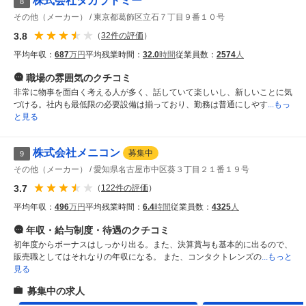
株式会社タカラトミー
8
その他（メーカー）
東京都葛飾区立石７丁目９番１０号
3.8
（
32
件の評価
）
平均年収：
687
万円
平均残業時間：
32.0
時間
従業員数：
2574
人
職場の雰囲気
のクチコミ
非常に物事を面白く考える人が多く、話していて楽しいし、新しいことに気
づける。社内も最低限の必要設備は揃っており、勤務は普通にしやす
...もっ
と見る
株式会社メニコン
募集中
9
その他（メーカー）
愛知県名古屋市中区葵３丁目２１番１９号
3.7
（
122
件の評価
）
平均年収：
496
万円
平均残業時間：
6.4
時間
従業員数：
4325
人
年収・給与制度・待遇
のクチコミ
初年度からボーナスはしっかり出る。また、決算賞与も基本的に出るので、
販売職としてはそれなりの年収になる。 また、コンタクトレンズの
...もっと
見る
募集中の求人