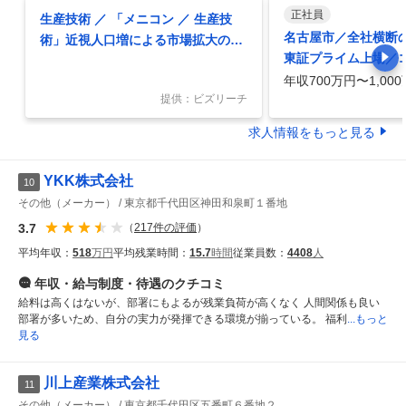
正社員
生産技術 ／ 「メニコン ／ 生産技
名古屋市／全社横断の
術」近視人口増による市場拡大の中
東証プライム上場／
／新ライン立ち上げやスマートファ
ズメーカー最大手～
年収700万円〜1,00
クトリー化を牽引
提供：ビズリーチ
求人情報をもっと見る
YKK株式会社
10
その他（メーカー）
東京都千代田区神田和泉町１番地
3.7
（
217
件の評価
）
平均年収：
518
万円
平均残業時間：
15.7
時間
従業員数：
4408
人
年収・給与制度・待遇
のクチコミ
給料は高くはないが、部署にもよるが残業負荷が高くなく 人間関係も良い
部署が多いため、自分の実力が発揮できる環境が揃っている。 福利
...もっと
見る
川上産業株式会社
11
その他（メーカー）
東京都千代田区五番町６番地２