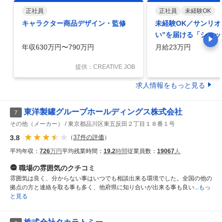
正社員
正社員
未経験OK
キャラクター商品デザイン・監修
未経験OK／サンリオ
い”を届ける「ショ
年収630万円〜790万円
月給23万円
提供：CREATIVE JOB
求人情報をもっと見る
東洋製罐グループホールディングス株式会社
7
その他（メーカー）
東京都品川区東五反田２丁目１８番１号
3.8
（
37
件の評価
）
平均年収：
726
万円
平均残業時間：
19.2
時間
従業員数：
19067
人
職場の雰囲気
のクチコミ
雰囲気は良く、分からない事はいつでも相談出来る環境でした。全国の他の
拠点の方と連絡を取る事も多く、他府県に知り合いが出来る事も良い
...もっ
と見る