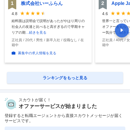
1
2
株式会社いーふらん
Apple 
4.8
4.6
給料面は説明会で説明があったがやはり周りの
世界一と言ってい
社会人の友達と比べると高すぎるので早期キャ
オファーをもらっ
リアの期
…続きを見る
ー気分で
…続きを
正社員
20代
男性
新卒入社
役職なし
在
正社員
40代
女
籍中
籍中
募集中の求人情報を見る
ランキングをもっと見る
スカウトが届く！
オファーサービスが始まりました
登録すると転職エージェントから直接スカウトメッセージが届く
サービスです。