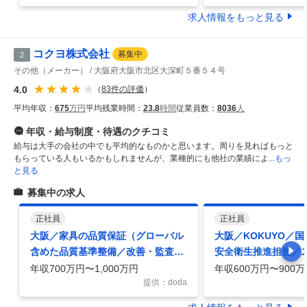
求人情報をもっと見る
コクヨ株式会社
募集中
2
その他（メーカー）
大阪府大阪市北区大深町５番５４号
4.0
（
83
件の評価
）
平均年収：
675
万円
平均残業時間：
23.8
時間
従業員数：
8036
人
年収・給与制度・待遇
のクチコミ
給与は大手の会社の中でも平均的なものかと思います。周りを見ればもっと
もらっている人もいるかもしれませんが、業種的にも他社の業績によ
...もっ
と見る
募集中の求人
正社員
正社員
大阪／家具の品質保証（グローバル
大阪／KOKUYO／
含めた品質基準整備／改善・監査対
安全衛生推進担当／
応等）／事業変革×仕組作りに携わ
ー事業グローバル展
年収700万円〜1,000万円
年収600万円〜900万
る
提供：doda