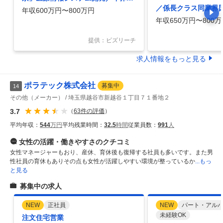
／係長クラス同業界国
8日／働き方／医療用ベッド日本ト
年収600万円〜800万円
No2の世界的メーカ
年収650万円〜800万
ップシェア／年間の販売実績をもと
に当社で推計（自社調べ）
提供：ビズリーチ
求人情報をもっと見る
ポラテック株式会社
募集中
14
その他（メーカー）
埼玉県越谷市新越谷１丁目７１番地２
3.7
（
63
件の評価
）
平均年収：
544
万円
平均残業時間：
32.5
時間
従業員数：
991
人
女性の活躍・働きやすさ
のクチコミ
女性マネージャーもおり、産休、育休後も復帰する社員も多いです。また男
性社員の育休もありその点も女性が活躍しやすい環境が整っているか
...もっ
と見る
募集中の求人
NEW
正社員
NEW
パート・アル
未経験OK
注文住宅営業