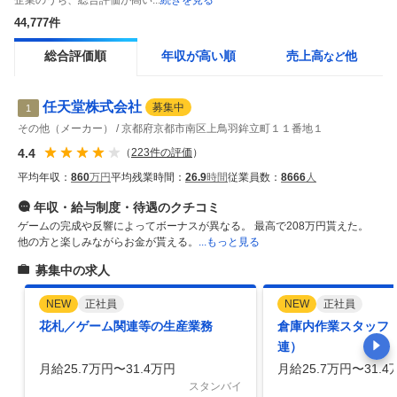
企業のうち、総合評価が高い...
続きを見る
44,777
件
総合評価順
年収が高い順
売上高
他
など
任天堂株式会社
募集中
1
その他（メーカー）
京都府京都市南区上鳥羽鉾立町１１番地１
4.4
（
223
件の評価
）
平均年収：
860
万円
平均残業時間：
26.9
時間
従業員数：
8666
人
年収・給与制度・待遇
のクチコミ
ゲームの完成や反響によってボーナスが異なる。 最高で208万円貰えた。
他の方と楽しみながらお金が貰える。
...もっと見る
募集中の求人
NEW
正社員
NEW
正社員
花札／ゲーム関連等の生産業務
倉庫内作業スタッフ
連）
月給25.7万円〜31.4万円
月給25.7万円〜31.4
スタンバイ