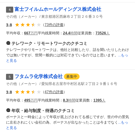
富士フイルムホールディングス株式会社
4
その他（メーカー）
東京都港区西麻布２丁目２６番３０号
3.8
（
73
件の評価
）
平均年収：
667
万円
平均残業時間：
24.4
時間
従業員数：
73526
人
テレワーク・リモートワーク
のクチコミ
テレワークやリモートワークは、他社と比較したり、話を聞いたりしたわけ
では無いですが、世間一般的には対応できているのではと思います。
...もっ
と見る
フタムラ化学株式会社
募集中
5
その他（メーカー）
愛知県名古屋市中村区名駅２丁目２９番１６号
3.8
（
47
件の評価
）
平均年収：
495
万円
平均残業時間：
8.3
時間
従業員数：
1395
人
年収・給与制度・待遇
のクチコミ
ボーナスと一時金によって年収が底上げされてる感じですが、世の中の景気
に左右されにくい会社の為、ボーナスが出なかったことは今までなく
...もっ
と見る