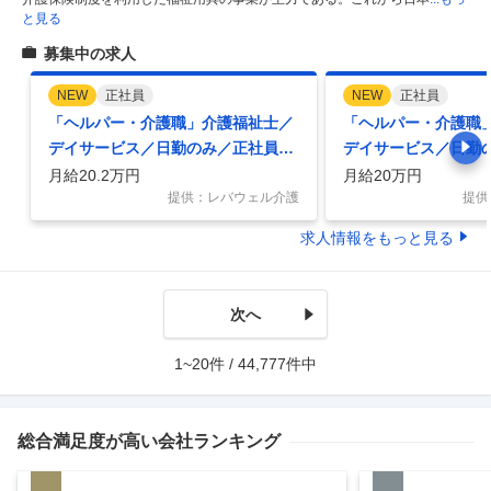
と見る
募集中の求人
NEW
正社員
NEW
正社員
「ヘルパー・介護職」介護福祉士／
「ヘルパー・介護職
デイサービス／日勤のみ／正社員／
デイサービス／日勤
週休2日！
資格手当あり！
月給20.2万円
月給20万円
提供：レバウェル介護
提供
求人情報をもっと見る
次へ
1~20件 / 44,777件中
総合満足度
が高い会社ランキング