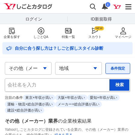
Yahoo!しごとカタログ
検索
通知
i
ログイン
ID新規取得
企業を探す
しごとQA
特集一覧
スカウト
マイページ
自分に合う探し方は？しごと探しスタイル診断
条件指定
注目の条件
東京×年収が高い
大阪×年収が高い
愛知×年収が高い
運輸・物流×総合評価が高い
メーカー×総合評価が高い
建設×総合評価が高い
その他（メーカー）業界
の
企業検索結果
Yahoo!しごとカタログに登録されている企業の、その他（メーカー）業界の