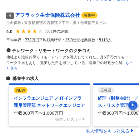
アフラック生命保険株式会社
募集中
4
生命保険
東京都新宿区西新宿２丁目１番１号新宿三井ビル
4.0
（
301
件の評価
）
平均年収：
772
万円
平均残業時間：
25.9
時間
従業員数：
5113
人
テレワーク・リモートワーク
のクチコミ
他社より比較的早くリモートワークを導入してくれた。月5千円のリモート
ワーク手当もあり、充実した日を過ごしている。電車での通勤から解
...もっ
と見る
募集中の求人
NEW
正社員
インフラエンジニア ／ ITインフラ
経理（財務会計） ／
運用管理部 ネットワークエンジニア
ス・リスク管理部門 
先は要調整）
年収800万円〜1,000万円
年収800万円〜1,00
提供：ビズリーチ
求人情報をもっと見る