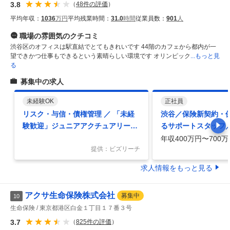
3.8
（
48
件の評価
）
平均年収：
1036
万円
平均残業時間：
31.0
時間
従業員数：
901
人
職場の雰囲気
のクチコミ
渋谷区のオフィスは駅直結でとてもきれいです 44階のカフェから都内が一
望できかつ仕事もできるという素晴らしい環境です オリンピック
...もっと見
る
募集中の求人
未経験OK
正社員
リスク・与信・債権管理 ／ 「未経
渋谷／保険新契約・
験歓迎」ジュニアアクチュアリー候
るサポートスタッフ
補（特別な育成プログラム「Jr Act
携わる世界18ヶ国で
年収400万円〜700万
uary Talent Program」）
提供：ビズリーチ
求人情報をもっと見る
アクサ生命保険株式会社
募集中
10
生命保険
東京都港区白金１丁目１７番３号
3.7
（
825
件の評価
）