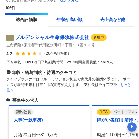
ち、総合評価が高い順に表示し...
続きを見る
106
件
総合評価順
年収が高い順
売上高
他
など
プルデンシャル生命保険株式会社
募集中
1
生命保険
東京都千代田区永田町２丁目１３番１０号
4.2
（
264
件の評価
）
平均年収：
1091
万円
平均残業時間：
25.3
時間
従業員数：
6619
人
年収・給与制度・待遇
のクチコミ
ライフプランナーはフルコミッション制度で青天井の報酬体系です。 ボー
ナスが獲得出来れば年4回の賞与が貰えます。 支社長はライフプラ
...もっと
見る
募集中の求人
契約社員
NEW
パート・アル
人事(一般事務)
障がい者採用 清掃・
月給20万円〜31.9万円
時給1,100円〜1,150