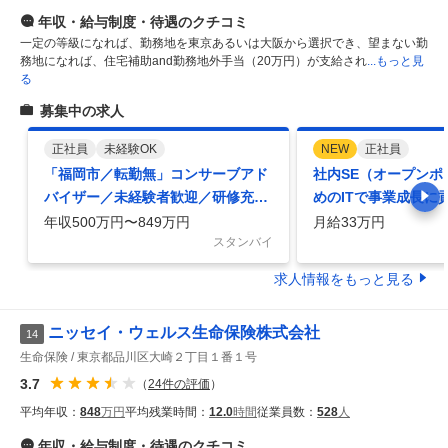
年収・給与制度・待遇
のクチコミ
一定の等級になれば、勤務地を東京あるいは大阪から選択でき、望まない勤
務地になれば、住宅補助and勤務地外手当（20万円）が支給され
...もっと見
る
募集中の求人
正社員
未経験OK
NEW
正社員
「福岡市／転勤無」コンサーブアド
社内SE（オープンポ
バイザー／未経験者歓迎／研修充実
めのITで事業成長に
／固定給／完全週休2日／年休120日
事制度あり
年収500万円〜849万円
月給33万円
スタンバイ
求人情報をもっと見る
ニッセイ・ウェルス生命保険株式会社
14
生命保険
東京都品川区大崎２丁目１番１号
3.7
（
24
件の評価
）
平均年収：
848
万円
平均残業時間：
12.0
時間
従業員数：
528
人
年収・給与制度・待遇
のクチコミ