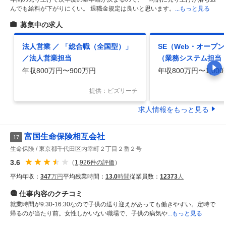
んでも給料が下がりにくい。 退職金規定は良いと思います。
...もっと見る
募集中の求人
法人営業 ／ 「総合職（全国型）」
SE（Web・オープン
／法人営業担当
（業務システム担当
生命保険会社でのIT
年収800万円〜900万円
年収800万円〜1,00
推進における重要ポ
提供：ビズリーチ
求人情報をもっと見る
富国生命保険相互会社
17
生命保険
東京都千代田区内幸町２丁目２番２号
3.6
（
1,926
件の評価
）
平均年収：
347
万円
平均残業時間：
13.0
時間
従業員数：
12373
人
仕事内容
のクチコミ
就業時間が9:30-16:30なので子供の送り迎えがあっても働きやすい。定時で
帰るのが当たり前。女性しかいない職場で、子供の病気や
...もっと見る