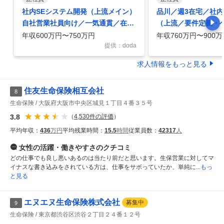
社内SEシステム開発（上流メイン）
品川／週3在宅／社
自社営業社員向け／一気通貫／在
（上流／要件定義・
宅・フレックス可／中途入社多数
働きやすさ
年収600万円〜750万円
年収760万円〜900万
提供：doda
求人情報をもっと見る
住友生命保険相互会社
8
生命保険
大阪府大阪市中央区城見１丁目４番３５号
3.8
（
4,530
件の評価
）
平均年収：
436
万円
平均残業時間：
15.5
時間
従業員数：
42317
人
女性の活躍・働きやすさ
のクチコミ
どの仕事でも良し悪いあるのは当たり前だと思います。生保営業に対してマ
イナスな書き込みをされている方は、仕事をサボっていたか、単純に
...もっ
と見る
エヌエヌ生命保険株式会社
募集中
9
生命保険
東京都渋谷区渋谷２丁目２４番１２号