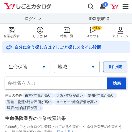
Yahoo!しごとカタログ
検索
通知
i
ログイン
ID新規取得
企業を探す
しごとQA
特集一覧
スカウト
マイページ
自分に合う探し方は？しごと探しスタイル診断
条件指定
注目の条件
東京×年収が高い
大阪×年収が高い
愛知×年収が高い
運輸・物流×総合評価が高い
メーカー×総合評価が高い
建設×総合評価が高い
生命保険業界
の
企業検索結果
Yahoo!しごとカタログに登録されている企業の、生命保険業界の企業のう