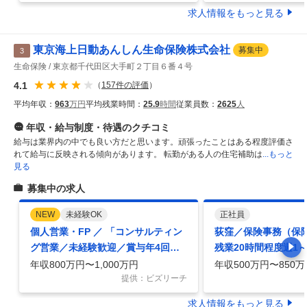
求人情報をもっと見る
東京海上日動あんしん生命保険株式会社
募集中
3
生命保険
東京都千代田区大手町２丁目６番４号
4.1
（
157
件の評価
）
平均年収：
963
万円
平均残業時間：
25.9
時間
従業員数：
2625
人
年収・給与制度・待遇
のクチコミ
給与は業界内の中でも良い方だと思います。頑張ったことはある程度評価さ
れて給与に反映される傾向があります。 転勤がある人の住宅補助は
...もっと
見る
募集中の求人
NEW
未経験OK
正社員
個人営業・FP ／ 「コンサルティン
荻窪／保険事務（保
グ営業／未経験歓迎／賞与年4回／
残業20時間程度週1
大阪勤務（転勤なし）」
東京海上グループ
年収800万円〜1,000万円
年収500万円〜850万
提供：ビズリーチ
求人情報をもっと見る