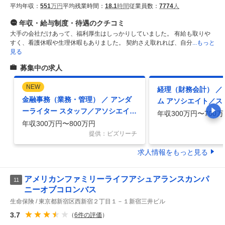
平均年収：
551
万円
平均残業時間：
18.1
時間
従業員数：
7774
人
年収・給与制度・待遇
のクチコミ
大手の会社だけあって、福利厚生はしっかりしていました。 有給も取りや
すく、看護休暇や生理休暇もありました。 契約さえ取れれば、自分
...もっと
見る
募集中の求人
NEW
経理（財務会計） ／
金融事務（業務・管理） ／ アンダ
ム アソシエイト／ス
ーライター スタッフ／アソシエイト
P1A／札幌本社勤務
年収300万円〜700万
（P1／P2）
年収300万円〜800万円
提供：ビズリーチ
求人情報をもっと見る
アメリカンファミリーライフアシュアランスカンパ
11
ニーオブコロンバス
生命保険
東京都新宿区西新宿２丁目１－１新宿三井ビル
3.7
（
6
件の評価
）