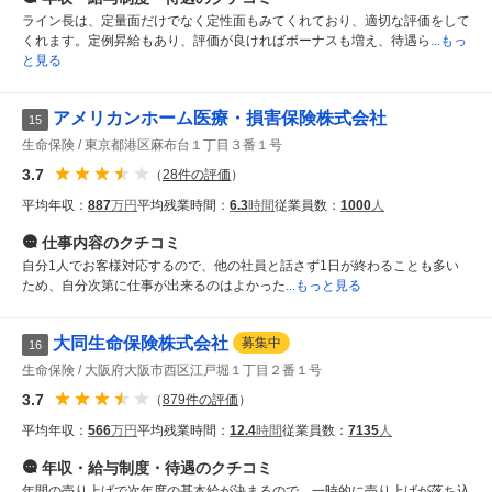
ライン長は、定量面だけでなく定性面もみてくれており、適切な評価をして
くれます。定例昇給もあり、評価が良ければボーナスも増え、待遇ら
...もっ
と見る
アメリカンホーム医療・損害保険株式会社
15
生命保険
東京都港区麻布台１丁目３番１号
3.7
（
28
件の評価
）
平均年収：
887
万円
平均残業時間：
6.3
時間
従業員数：
1000
人
仕事内容
のクチコミ
自分1人でお客様対応するので、他の社員と話さず1日が終わることも多い
ため、自分次第に仕事が出来るのはよかった
...もっと見る
大同生命保険株式会社
募集中
16
生命保険
大阪府大阪市西区江戸堀１丁目２番１号
3.7
（
879
件の評価
）
平均年収：
566
万円
平均残業時間：
12.4
時間
従業員数：
7135
人
年収・給与制度・待遇
のクチコミ
年間の売り上げで次年度の基本給が決まるので、一時的に売り上げが落ち込