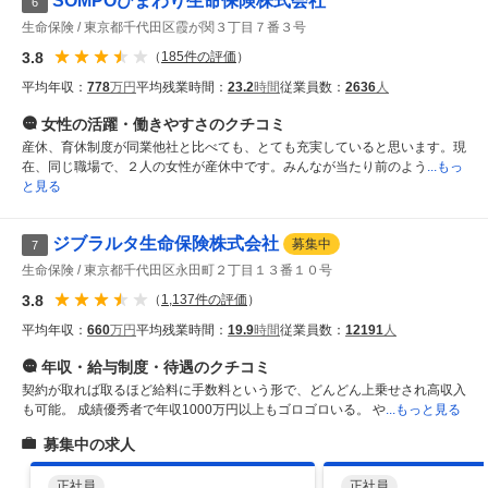
SOMPOひまわり生命保険株式会社
6
生命保険
東京都千代田区霞が関３丁目７番３号
3.8
（
185
件の評価
）
平均年収：
778
万円
平均残業時間：
23.2
時間
従業員数：
2636
人
女性の活躍・働きやすさ
のクチコミ
産休、育休制度が同業他社と比べても、とても充実していると思います。現
在、同じ職場で、２人の女性が産休中です。みんなが当たり前のよう
...もっ
と見る
ジブラルタ生命保険株式会社
募集中
7
生命保険
東京都千代田区永田町２丁目１３番１０号
3.8
（
1,137
件の評価
）
平均年収：
660
万円
平均残業時間：
19.9
時間
従業員数：
12191
人
年収・給与制度・待遇
のクチコミ
契約が取れば取るほど給料に手数料という形で、どんどん上乗せされ高収入
も可能。 成績優秀者で年収1000万円以上もゴロゴロいる。 や
...もっと見る
募集中の求人
正社員
正社員