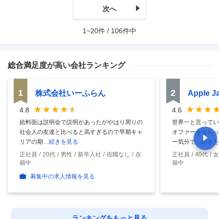
次へ
1~20件 / 106件中
総合満足度
が高い会社ランキング
1
2
株式会社いーふらん
Apple 
4.8
4.6
給料面は説明会で説明があったがやはり周りの
世界一と言ってい
社会人の友達と比べると高すぎるので早期キャ
オファーをもらっ
リアの期
…続きを見る
ー気分で
…続きを
正社員
20代
男性
新卒入社
役職なし
在
正社員
40代
女
籍中
籍中
募集中の求人情報を見る
ランキングをもっと見る