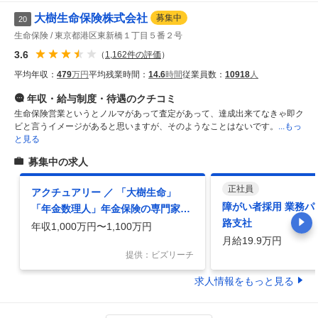
大樹生命保険株式会社
募集中
20
生命保険
東京都港区東新橋１丁目５番２号
3.6
（
1,162
件の評価
）
平均年収：
479
万円
平均残業時間：
14.6
時間
従業員数：
10918
人
年収・給与制度・待遇
のクチコミ
生命保険営業というとノルマがあって査定があって、達成出来てなきゃ即ク
ビと言うイメージがあると思いますが、そのようなことはないです。
...もっ
と見る
募集中の求人
正社員
アクチュアリー ／ 「大樹生命」
障がい者採用 業務パ
「年金数理人」年金保険の専門家と
路支社
して顧客のニーズに応えるアクチュ
年収1,000万円〜1,100万円
月給19.9万円
アリー
提供：ビズリーチ
求人情報をもっと見る