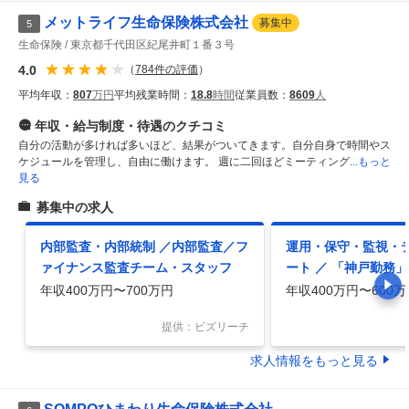
メットライフ生命保険株式会社
募集中
5
生命保険
東京都千代田区紀尾井町１番３号
4.0
（
784
件の評価
）
平均年収：
807
万円
平均残業時間：
18.8
時間
従業員数：
8609
人
年収・給与制度・待遇
のクチコミ
自分の活動が多ければ多いほど、結果がついてきます。自分自身で時間やス
ケジュールを管理し、自由に働けます。 週に二回ほどミーティング
...もっと
見る
募集中の求人
内部監査・内部統制 ／内部監査／フ
運用・保守・監視・
ァイナンス監査チーム・スタッフ
ート ／ 「神戸勤務」「E
echnology」社内
年収400万円〜700万円
年収400万円〜600万
／MDM運用）
提供：ビズリーチ
求人情報をもっと見る