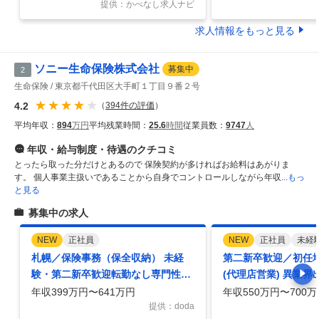
提供：かべなし求人ナビ
求人情報をもっと見る
ソニー生命保険株式会社
募集中
2
生命保険
東京都千代田区大手町１丁目９番２号
4.2
（
394
件の評価
）
平均年収：
894
万円
平均残業時間：
25.6
時間
従業員数：
9747
人
年収・給与制度・待遇
のクチコミ
とったら取った分だけとあるので 保険契約が多ければお給料はあがりま
す。 個人事業主扱いであることから自身でコントロールしながら年収
...もっ
と見る
募集中の求人
NEW
正社員
NEW
正社員
未経
札幌／保険事務（保全収納） 未経
第二新卒歓迎／初任
験・第二新卒歓迎転勤なし専門性在
(代理店営業) 異業
宅制度有
人ノルマ無／研修充
年収399万円〜641万円
年収550万円〜700万
提供：doda