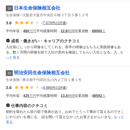
日本生命保険相互会社
18
生命保険
大阪府大阪市中央区今橋３丁目５番１２号
3.6
（
7,678
件の評価
）
平均年収：
460
万円
平均残業時間：
22.8
時間
従業員数：
68060
人
成長・働きがい・キャリア
のクチコミ
入社前にしっかり研修をしてくれる。座学の研修はもちろん実践研修もあ
る。数ヶ月間の研修を経て入社の意向を確認してもらい入社となる。入
...も
っと見る
明治安田生命保険相互会社
19
生命保険
東京都千代田区丸の内２丁目１番１号
3.6
（
4,986
件の評価
）
平均年収：
425
万円
平均残業時間：
13.4
時間
従業員数：
48592
人
仕事内容
のクチコミ
契約を取れたら皆の前で発表があり、おめでとうって褒めて貰えるのでそこ
にやりがいを感じる。 話を聞いて貰えなかったお客さまからいきな
...もっと
見る