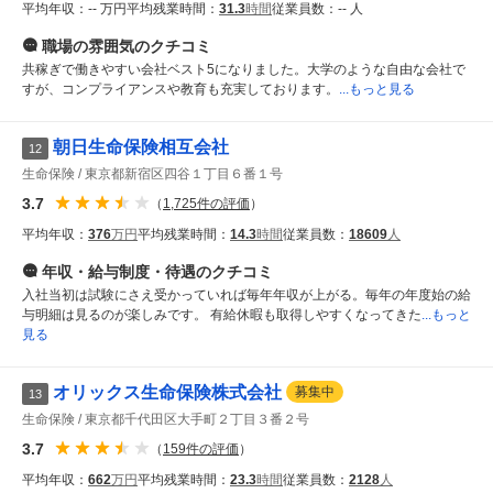
平均年収：
-- 万円
平均残業時間：
31.3
時間
従業員数：
-- 人
職場の雰囲気
のクチコミ
共稼ぎで働きやすい会社ベスト5になりました。大学のような自由な会社で
すが、コンプライアンスや教育も充実しております。
...もっと見る
朝日生命保険相互会社
12
生命保険
東京都新宿区四谷１丁目６番１号
3.7
（
1,725
件の評価
）
平均年収：
376
万円
平均残業時間：
14.3
時間
従業員数：
18609
人
年収・給与制度・待遇
のクチコミ
入社当初は試験にさえ受かっていれば毎年年収が上がる。毎年の年度始の給
与明細は見るのが楽しみです。 有給休暇も取得しやすくなってきた
...もっと
見る
オリックス生命保険株式会社
募集中
13
生命保険
東京都千代田区大手町２丁目３番２号
3.7
（
159
件の評価
）
平均年収：
662
万円
平均残業時間：
23.3
時間
従業員数：
2128
人