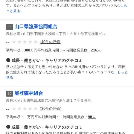
先程にも書いたとおり、女性には給料面も考慮するとなかなか良い職場で
す。またヘルプラインもあり、昔と違い女性の上司からのパワハラも少
...も
っと見る
山口県漁業協同組合
9
農林水産
山口県下関市大和町１丁目１６番１号下関漁港ビル
--
（
40
件の評価
）
平均年収：
380
万円
平均残業時間：
-- 時間
従業員数：
216
人
成長・働きがい・キャリア
のクチコミ
良い点は全く考えても思い付かない 日々の耐え難いパワハラにより、精神
的に鍛えられて強くなっただろうことが良い点？くらい ニュースな
...もっと
見る
能登森林組合
10
農林水産
石川県鳳珠郡穴水町字麦ケ浦１７字５番地
--
（
36
件の評価
）
平均年収：
-- 万円
平均残業時間：
-- 時間
従業員数：
98
人
成長・働きがい・キャリア
のクチコミ
緑の雇用制度があるため多彩な資格が取れる 現場ならではの達成感がある