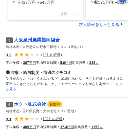
ポート／創業から黒字経営を続ける
の業界トップ
年収417万円〜545万円
年収371万円〜503万
提供：doda
求人情報をもっと見る
大阪泉州農業協同組合
5
農林水産
大阪府泉佐野市日根野４０４０番地の１
3.2
（
24
件の評価
）
平均年収：
397
万円
平均残業時間：
5.0
時間
従業員数：
348
人
年収・給与制度・待遇
のクチコミ
制度がみなおされ、やればやるだけ成績があがり、そこを評価されるように
変わってきたとおもわれる。そしてモチベーションもかなりあがって
...もっ
と見る
ホクト株式会社
募集中
6
農林水産
長野県長野市大字南堀１３８番地１
3.1
（
132
件の評価
）
平均年収：
409
万円
平均残業時間：
37.4
時間
従業員数：
1352
人