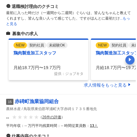
退職検討理由
のクチコミ
最初に入った時だけ（一週間から二週間）ぐらいは、皆んなちゃんと教えて
くれますし、皆んな良い人って感じでした、ですがほんとに最初だけ
...もっ
と見る
募集中の求人
NEW
契約社員
未経験OK
NEW
契約社員
未
鶏肉製造加工スタッフ
鶏肉製造加工スタッ
月給18.7万円〜19.7万円
月給18.7万円〜19.7
提供：ジョブキタ
求人情報をもっと見る
赤碕町漁業協同組合
15
農林水産
鳥取県東伯郡琴浦町大字赤碕１７３５番地先
--
（
26
件の評価
）
平均年収：
-- 万円
平均残業時間：
-- 時間
従業員数：
13
人
仕事内容
のクチコミ