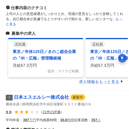
仕事内容
のクチコミ
上司の人との意思疎通がしっかりとれ、現場の意見をしっかり反映してくれ
る。自己都合休が急遽でもとりやすいので助かる。新しいセンターな
...もっ
と見る
募集中の求人
正社員
正社員
東京／年休125日／きのこ総合企業
東京／年休125日／
の「IR・広報」管理職候補
の「IR・広報」管理
月給57.3万円
月給57.3万円
提供：マイナビ転職
求人情報をもっと見る
日本エスエルシー株式会社
募集中
7
農林水産
静岡県浜松市中央区湖東町３３７１番地の８
3.0
（
21
件の評価
）
平均年収：
397
万円
平均残業時間：
30.0
時間
従業員数：
357
人