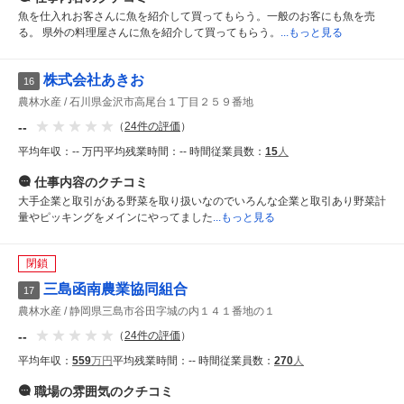
魚を仕入れお客さんに魚を紹介して買ってもらう。一般のお客にも魚を売
る。 県外の料理屋さんに魚を紹介して買ってもらう。
...もっと見る
株式会社あきお
16
農林水産
石川県金沢市高尾台１丁目２５９番地
--
（
24
件の評価
）
平均年収：
-- 万円
平均残業時間：
-- 時間
従業員数：
15
人
仕事内容
のクチコミ
大手企業と取引がある野菜を取り扱いなのでいろんな企業と取引あり野菜計
量やピッキングをメインにやってました
...もっと見る
閉鎖
三島函南農業協同組合
17
農林水産
静岡県三島市谷田字城の内１４１番地の１
--
（
24
件の評価
）
平均年収：
559
万円
平均残業時間：
-- 時間
従業員数：
270
人
職場の雰囲気
のクチコミ