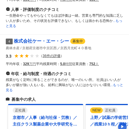
人事・評価制度
のクチコミ
一生懸命やってもやらなくてもほぼ評価は一緒。営業も専門的な知識に乏し
い人が多いため、その状況を評価できない、もしくは抜かれる恐怖か
...もっ
と見る
株式会社ケー・エー・シー
募集中
4
農林水産
京都府京都市中京区西ノ京西月光町４０番地
3.3
（
36
件の評価
）
平均年収：
329
万円
平均残業時間：
5.0
時間
従業員数：
752
人
年収・給与制度・待遇
のクチコミ
残業がなく定時に帰ることができるのが、唯一のいい所。 社員はいい人が
多いが癖が強い人もいる。 給料に興味がない人にはかなりいい環境
...もっと
見る
募集中の求人
正社員
NEW
正社員
京都市／人事（給与社保・労務）／
上野／試薬の学術営
主任クラス製薬企業や大学研究をサ
／残業10ｈ程／実験