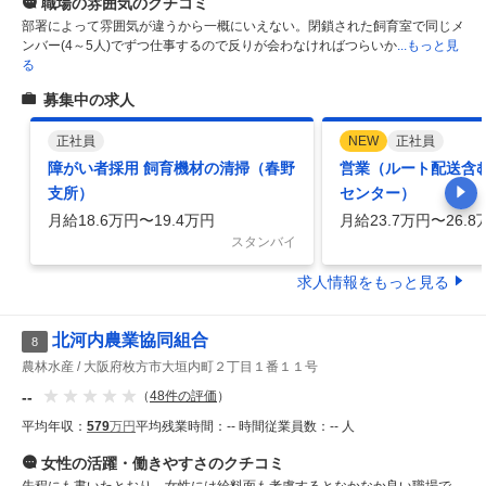
職場の雰囲気
のクチコミ
部署によって雰囲気が違うから一概にいえない。閉鎖された飼育室で同じメ
ンバー(4～5人)でずつ仕事するので反りが会わなければつらいか
...もっと見
る
募集中の求人
正社員
NEW
正社員
障がい者採用 飼育機材の清掃（春野
営業（ルート配送含
支所）
センター）
月給18.6万円〜19.4万円
月給23.7万円〜26.8
スタンバイ
求人情報をもっと見る
北河内農業協同組合
8
農林水産
大阪府枚方市大垣内町２丁目１番１１号
--
（
48
件の評価
）
平均年収：
579
万円
平均残業時間：
-- 時間
従業員数：
-- 人
女性の活躍・働きやすさ
のクチコミ