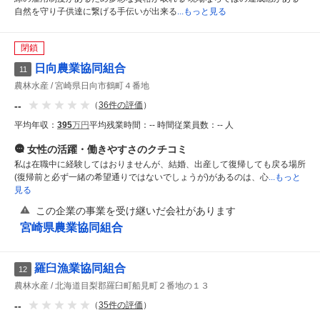
自然を守り子供達に繋げる手伝いが出来る
...もっと見る
閉鎖
日向農業協同組合
11
農林水産
宮崎県日向市鶴町４番地
--
（
36
件の評価
）
平均年収：
395
万円
平均残業時間：
-- 時間
従業員数：
-- 人
女性の活躍・働きやすさ
のクチコミ
私は在職中に経験してはおりませんが、結婚、出産して復帰しても戻る場所
(復帰前と必ず一緒の希望通りではないでしょうが)があるのは、心
...もっと
見る
この企業の事業を受け継いだ会社があります
宮崎県農業協同組合
羅臼漁業協同組合
12
農林水産
北海道目梨郡羅臼町船見町２番地の１３
--
（
35
件の評価
）