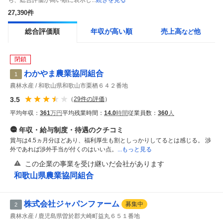
ち、総合評価が高い順に表示し...
続きを見る
27,390
件
総合評価順
年収が高い順
売上高
他
など
閉鎖
わかやま農業協同組合
1
農林水産
和歌山県和歌山市栗栖６４２番地
3.5
（
29
件の評価
）
平均年収：
361
万円
平均残業時間：
14.0
時間
従業員数：
360
人
年収・給与制度・待遇
のクチコミ
賞与は4.5ヵ月分ほどあり、福利厚生も割としっかりしてるとは感じる。 渉
外であれば渉外手当が付くのはいい点。
...もっと見る
この企業の事業を受け継いだ会社があります
和歌山県農業協同組合
株式会社ジャパンファーム
募集中
2
農林水産
鹿児島県曽於郡大崎町益丸６５１番地