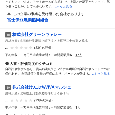
とてもいいですよ。アットホーム的な感じで、上司とか部下とかいって、気
を使うことが、とても少ないです。
...もっと見る
この企業の事業を受け継いだ会社があります
富士伊豆農業協同組合
株式会社グリーンヴァレー
18
農林水産
北海道紋別郡滝上町字滝ノ上原野二十線東２番地
--
（
23
件の評価
）
平均年収：
-- 万円
平均残業時間：
-- 時間
従業員数：
17
人
人事・評価制度
のクチコミ
自己評価制度があり、賞与時期6月と12月にA3用紙の自己評価シートでの評
価がある。 自己評価と役員の評価により、ボーナスが決まる。
...もっと見る
株式会社けんぶちVIVAマルシェ
19
農林水産
北海道上川郡剣淵町仲町１６番１号
--
（
23
件の評価
）
平均年収：
-- 万円
平均残業時間：
-- 時間
従業員数：
3
人