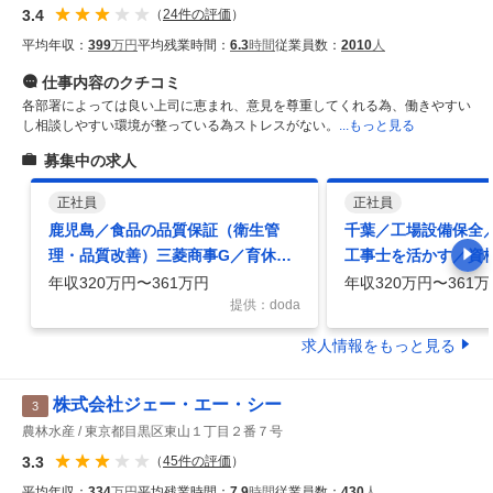
3.4
（
24
件の評価
）
平均年収：
399
万円
平均残業時間：
6.3
時間
従業員数：
2010
人
仕事内容
のクチコミ
各部署によっては良い上司に恵まれ、意見を尊重してくれる為、働きやすい
し相談しやすい環境が整っている為ストレスがない。
...もっと見る
募集中の求人
正社員
正社員
鹿児島／食品の品質保証（衛生管
千葉／工場設備保全
理・品質改善）三菱商事G／育休制
工事士を活かす／資
度充実／賞与最大７か月分
有／三菱商事G
年収320万円〜361万円
年収320万円〜361万
提供：doda
求人情報をもっと見る
株式会社ジェー・エー・シー
3
農林水産
東京都目黒区東山１丁目２番７号
3.3
（
45
件の評価
）
平均年収：
334
万円
平均残業時間：
7.9
時間
従業員数：
430
人