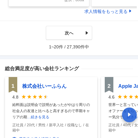
提供：doda
求人情報をもっと見る
次へ
1~20件 / 27,390件中
総合満足度
が高い会社ランキング
1
2
株式会社いーふらん
Apple 
4.8
4.6
給料面は説明会で説明があったがやはり周りの
世界一と言ってい
社会人の友達と比べると高すぎるので早期キャ
オファーをもらっ
リアの期
…続きを見る
ー気分で
…続きを
正社員
20代
男性
新卒入社
役職なし
在
正社員
40代
女
籍中
籍中