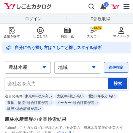
Yahoo!しごとカタログ
検索
通知
i
ログイン
ID新規取得
企業を探す
しごとQA
特集一覧
スカウト
マイページ
自分に合う探し方は？しごと探しスタイル診断
条件指定
注目の条件
東京×年収が高い
大阪×年収が高い
愛知×年収が高い
運輸・物流×総合評価が高い
メーカー×総合評価が高い
建設×総合評価が高い
農林水産業界
の
企業検索結果
Yahoo!しごとカタログに登録されている企業の、農林水産業界の企業のう