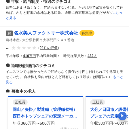
年収・給与制度・待遇
のクチコミ
給料はあまり高くなく、昇給もまずない印象。ただ現地で家賃を安くして住
めば、わりと貯蓄の余地はある印象。通勤に自家用車は必要だがガソ
...もっ
と見る
名水美人ファクトリー株式会社
募集中
20
農林水産
大分県竹田市大字門田２４１番地
--
（
21
件の評価
）
平均年収：
416
万円
平均残業時間：
-- 時間
従業員数：
432
人
退職検討理由
のクチコミ
イエスマンでは無かったので昇給もなく責任だけ押し付けられてやる気も失
せていた。 自社株も身内がほとんど所有しており最後には関西のコ
...もっと
見る
募集中の求人
正社員
正社員
岡山／矢掛／製造職（管理職候補）
大分／日田市／設備保
西日本トップシェアの安定メーカー
プシェアの安定メー
／ブランドもやし「名水美人」
もやし「名水美人」
年収360万円〜500万円
年収380万円〜600万