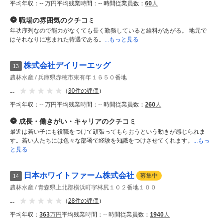
平均年収：
-- 万円
平均残業時間：
-- 時間
従業員数：
60
人
職場の雰囲気
のクチコミ
年功序列なので能力がなくても長く勤務していると給料があがる。 地元で
はそれなりに恵まれた待遇である。
...もっと見る
株式会社デイリーエッグ
13
農林水産
兵庫県赤穂市東有年１６５０番地
--
（
30
件の評価
）
平均年収：
-- 万円
平均残業時間：
-- 時間
従業員数：
260
人
成長・働きがい・キャリア
のクチコミ
最近は若い子にも役職をつけて頑張ってもらおうという動きが感じられま
す。若い人たちには色々な部署で経験を知識をつけさせてくれます。
...もっ
と見る
日本ホワイトファーム株式会社
募集中
14
農林水産
青森県上北郡横浜町字林尻１０２番地１００
--
（
28
件の評価
）
平均年収：
363
万円
平均残業時間：
-- 時間
従業員数：
1940
人