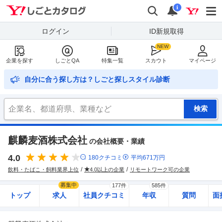
Yahoo!しごとカタログ
検索
通知
i
ログイン
ID新規取得
企業を探す
しごとQA
特集一覧
スカウト
マイページ
自分に合う探し方は？しごと探しスタイル診断
麒麟麦酒株式会社
の会社概要・業績
4.0
180
クチコミ
平均
671
万円
飲料・たばこ・飼料業界上位
4.0以上の企業
リモートワーク可の企業
募集中
177件
585件
トップ
求人
社員クチコミ
年収
質問
面