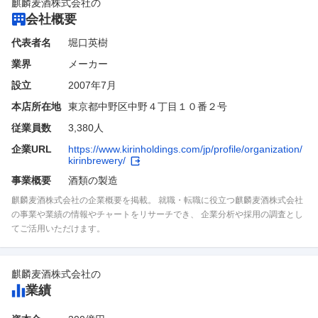
麒麟麦酒株式会社
の
会社概要
代表者名
堀口英樹
業界
メーカー
設立
2007年7月
本店所在地
東京都中野区中野４丁目１０番２号
従業員数
3,380人
企業URL
https://www.kirinholdings.com/jp/profile/organization/
kirinbrewery/
事業概要
酒類の製造
麒麟麦酒株式会社の企業概要を掲載。 就職・転職に役立つ麒麟麦酒株式会社
の事業や業績の情報やチャートをリサーチでき、 企業分析や採用の調査とし
てご活用いただけます。
麒麟麦酒株式会社
の
業績