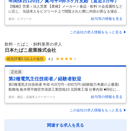
年間休日120日／賞与平均6.5ヶ月支給（直近3カ年）
【職種】営業＞法人営業 【業種】メーカー＞食品・飲料 ※会員属性など
に応じ、当該求人をビズリーチ上で閲覧された際に内容が異なる場合が
あります 【職務概要】 今回は弊社の事業拡大において、営業メンバーと
給与等の情報を見る
提供：ビズリーチ
してご活躍いただける方を募集したいと考えております。 ご入社後は適
性等に合わせて、以下のいずれかの部署へ配属を決定いたします。 【職
務詳細】 ①営業課 ミッションは”自社商品の「拡販営業」”です。 自社商
この会社の求人情報をもっと見る
品を全国にお届けする為に卸・小売業界など幅広い業界に対して商品や
売り場、キャンペーンなどの各種提案を行います。 ■95％が既存顧客の
飲料・たばこ・飼料業界の求人
ルート営業中心 カタログを見ていただいて、商品の提案をしていきま
…
日本たばこ産業株式会社
総合評価
3.1
以上の会社
4.1
正社員
第2種電気主任技術者／経験者歓迎
第2種電気主任技術者 年収 410万円～830万円 (経験能力考慮の上優遇)
勤務地 栃木県宇都宮市清原工業団地10 北関東工場 仕事内容 ■同社にて
下記の業務を担当していただきます。 【具体的には】 ・高圧電気設備、
給与等の情報を見る
提供：建設・設備求人データベース
ユーティリティ設備の予防保全、メンテナンス等の計画立案と推進 ・法
令等に定める各種保安規定や管理標準等の改定 ・保安要員（工場及び構
内保全会社）への運転・保全管理の指導・支援・育成 ・エネルギー管理
この会社の求人情報をもっと見る
（運転管理、省エネ企画、コスト管理）の施策立案・実行 ■働き方 ・日
勤、土日休み※夜勤はございません。 ・土日に関しては、設備改修のた
めの工事立会で出勤していただくことはございますが、
…
関連する求人を見る