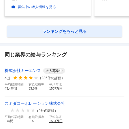
募集中の求人情報を見る
ランキングをもっと見る
同じ業界の給与ランキング
株式会社キーエンス
求人募集中
4.1
（
236
件の評価）
平均残業時間
有給取得率
平均年収
43.4
時間
33.6
%
1567
万円
スミダコーポレーション株式会社
--
（
4
件の評価）
平均残業時間
有給取得率
平均年収
--
時間
--
%
1551
万円