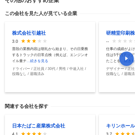
その他のおすすめ企業
この会社を見た人が見ている企業
株式会社引越社
研精堂印刷株
3.0
--
普段の業務内容は朝礼から始まり、その日乗務
仕事の成績がよけ
するトラックの日常点検（例えば、エンジンオ
任は5千円アップ
イル量チ
…続きを見る
たことを
…続きを
ドライバー
正社員
30代
男性
中途入社
デザイナー
正社
役職なし
退職済み
役職なし
退職済
関連する会社を探す
日本たばこ産業株式会社
キリンホール
4.1
3.7