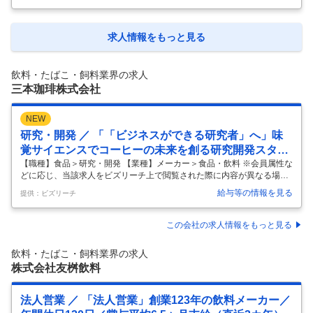
正社員登用制度あり ‥…… 【Q】どんなお仕事？ 【A】すでにお付き合
いのある飲食店・量販店へ、 キリン商品の酒類（ビール・チューハイ・
洋酒など）の販促提案を行います。 適性・希望に合わせて飲食店・量販
店いずれかをお任せします。 ・ノルマや飛び込み営業は一切ないので、
求人情報をもっと見る
ご安心ください！ 【Q】具体的には？ 【A】飲食店への提案では… お店
のフード・客層に合ったドリンクメニューの提案や 新商品・キャ
…
飲料・たばこ・飼料業界の求人
三本珈琲株式会社
NEW
研究・開発 ／ 「「ビジネスができる研究者」へ」味
覚サイエンスでコーヒーの未来を創る研究開発スタッ
フ／次世代責任者候補
【職種】食品＞研究・開発 【業種】メーカー＞食品・飲料 ※会員属性な
どに応じ、当該求人をビズリーチ上で閲覧された際に内容が異なる場合
があります 私たちは、「ちょっとした幸せを、世界中のひとに届ける」
給与等の情報を見る
提供：ビズリーチ
というビジョンを掲げ、「一人ひとりを想い、コーヒーの力を探究す
る」ことをミッションとしています。 このミッションを達成するため、
本ポジションでは、あなたの科学的知見と探究心をもって、コーヒーの
この会社の求人情報をもっと見る
新たな価値創造を推進する【次世代の研究開発責任者候補】を募集しま
す。 ■ポジションのミッション 本ポジションは、コーヒーに関する新商
飲料・たばこ・飼料業界の求人
品開発から品質管理、データ分析までを一手に担う現責任者の後継者候
株式会社友桝飲料
補として、技術
…
法人営業 ／ 「法人営業」創業123年の飲料メーカー／