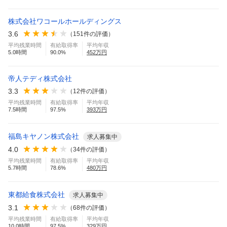
株式会社ワコールホールディングス
3.6
（
151
件の評価）
平均残業時間
有給取得率
平均年収
5.0
時間
90.0
%
452
万円
帝人テディ株式会社
3.3
（
12
件の評価）
平均残業時間
有給取得率
平均年収
7.5
時間
97.5
%
393
万円
福島キヤノン株式会社
求人募集中
4.0
（
34
件の評価）
平均残業時間
有給取得率
平均年収
5.7
時間
78.6
%
480
万円
東都給食株式会社
求人募集中
3.1
（
68
件の評価）
平均残業時間
有給取得率
平均年収
10.0
時間
97.5
%
329
万円