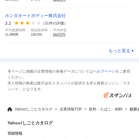
ホンダオートボディー株式会社
3.2
（
31
件の評価）
平均残業時間
有給取得率
平均年収
11.0
時間
100.0
%
664
万円
もっと見る
本ページに掲載の企業情報の各種データについては
ヘルプページ
をご参照
ください。
求人情報の検索は株式会社スタンバイが提供する求人検索エンジン「スタ
ンバイ」となります。
Yahoo!しごとカタログ
企業情報TOP
飲料・たばこ・飼料
麒麟
Yahoo!しごとカタログ
登録情報