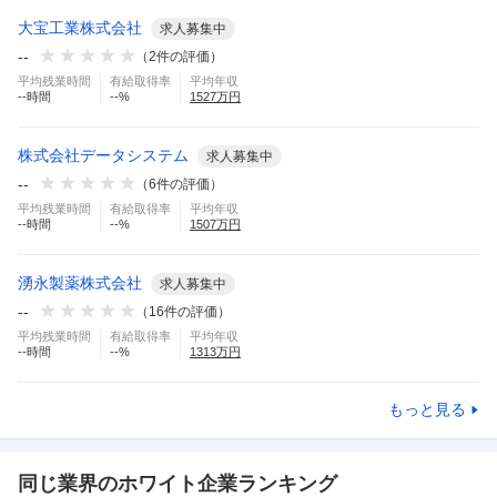
大宝工業株式会社
求人募集中
--
（
2
件の評価）
平均残業時間
有給取得率
平均年収
--
時間
--
%
1527
万円
株式会社データシステム
求人募集中
--
（
6
件の評価）
平均残業時間
有給取得率
平均年収
--
時間
--
%
1507
万円
湧永製薬株式会社
求人募集中
--
（
16
件の評価）
平均残業時間
有給取得率
平均年収
--
時間
--
%
1313
万円
もっと見る
同じ業界のホワイト企業ランキング