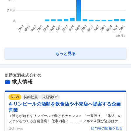
もっと見る
麒麟麦酒株式会社
の
求人情報
NEW
契約社員
未経験OK
キリンビールの酒類を飲食店や小売店へ提案する企画
営業
＜誰もが知るキリンビールで働けるチャンス＞ 「一番搾り」「氷結」の
ファンをつくる企画営業！ 仕事内容： ……‥ ・ノルマ＆飛び込みはナ
シ！ ・基本は自宅と担当エリアの直行直帰・ ・フレックスタイム制 ・
給与等の情報を見る
提供：type