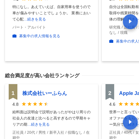
特になし。あえていえば、自家用車を使うので
自分は全国転勤有
車が傷みやすいことでしょうか。 業務におい
取得や残業時間を
て心配
…続きを見る
体の理解
…続きを
パート・アルバイト
研究職
正社員
なし
現職
募集中の求人情報を見る
募集中の求人
総合満足度
が高い会社ランキング
1
2
株式会社いーふらん
Apple 
4.8
4.6
給料面は説明会で説明があったがやはり周りの
世界一と言ってい
社会人の友達と比べると高すぎるので早期キャ
オファーをもらっ
リアの期
…続きを見る
ー気分で
…続きを
正社員
20代
男性
新卒入社
役職なし
在
正社員
40代
女
籍中
籍中