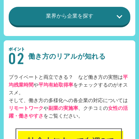
業界から企業を探す
働き方のリアルが知れる
プライベートと両立できる？ など働き方の実態は
平
均残業時間
や
平均有給取得率
をチェックするのがオス
スメ。
そして、働き方の多様化への各企業の対応については
リモートワーク
や
副業の実施率
、クチコミの
女性の活
躍・働きやすさ
をご覧ください。