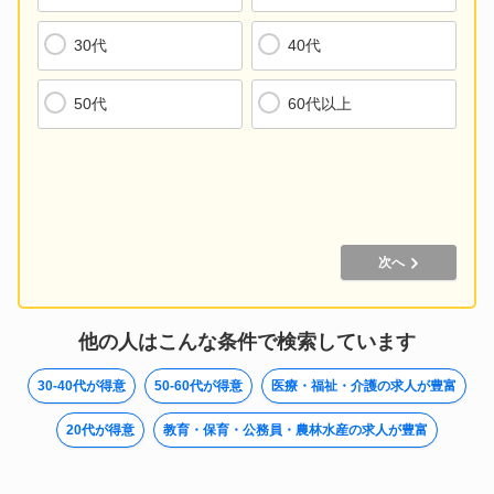
開発、プリセールス、設計、運用、社内SE、品質管理、研究、特許など
面接同行対応
30代
40代
UIターン
エンジニア(機械・電気・電子・半導体・制御)
面接トレーニング対応
設計、開発、セールスエンジニア、研究、検査、製品評価など
50代
60代以上
条件交渉にも対応
素材・化学・食品・医薬品技術職
半導体、化粧品、医療用具関連など
建築・土木技術職
測量、設計、施工管理、研究開発など
技能工・設備・交通・運輸
次へ
整備、工場生産、配送、警備、清掃など
医療・福祉・介護
薬剤師、医師、看護師、ヘルパー、栄養士、ケアマネージャーなど
他の人はこんな条件で検索しています
教育・保育・公務員・農林水産
30-40代が得意
50-60代が得意
医療・福祉・介護の求人が豊富
教師、保育士、講師、インストラクター、通訳、団体職員など
20代が得意
教育・保育・公務員・農林水産の求人が豊富
その他