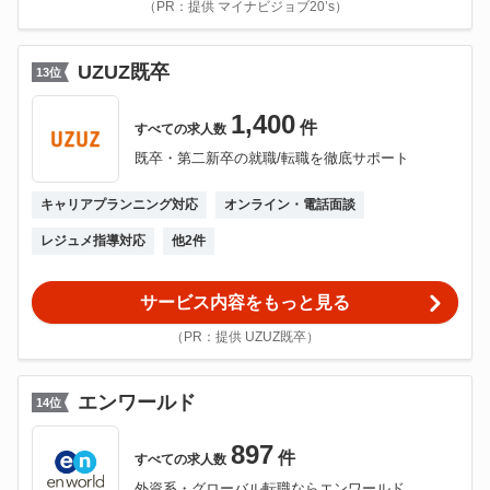
（PR：提供 マイナビジョブ20’s）
UZUZ既卒
13
位
1,400
件
すべての
求人数
既卒・第二新卒の就職/転職を徹底サポート
キャリアプランニング対応
オンライン・電話面談
レジュメ指導対応
他
2
件
サービス内容をもっと見る
（PR：提供 UZUZ既卒）
エンワールド
14
位
897
件
すべての
求人数
外資系・グローバル転職ならエンワールド