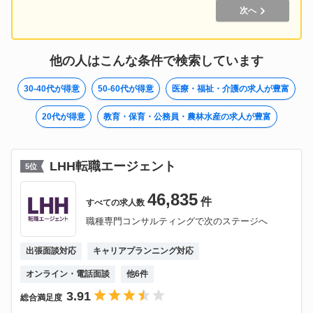
次へ
他の人はこんな条件で検索しています
30-40代が得意
50-60代が得意
医療・福祉・介護の求人が豊富
20代が得意
教育・保育・公務員・農林水産の求人が豊富
LHH転職エージェント
5
位
46,835
件
すべての
求人数
職種専門コンサルティングで次のステージへ
出張面談対応
キャリアプランニング対応
オンライン・電話面談
他
6
件
3.91
総合満足度