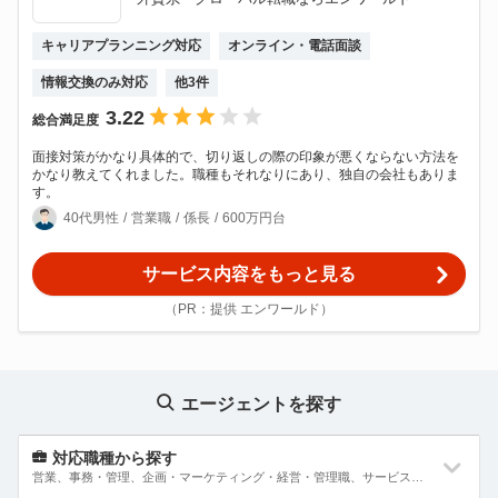
キャリアプランニング対応
オンライン・電話面談
情報交換のみ対応
他
3
件
3.22
総合満足度
面接対策がかなり具体的で、切り返しの際の印象が悪くならない方法を
かなり教えてくれました。職種もそれなりにあり、独自の会社もありま
す。
40代男性
営業職
係長
600万円台
サービス内容をもっと見る
（PR：提供 エンワールド）
エージェントを探す
対応職種から探す
営業、事務・管理、企画・マーケティング・経営・管理職、サービス・販売・外食、Web・インターネット・ゲーム、クリエイティブ(メディア・アパレル・デザイン)、専門職(コンサルタント・士業・金融・不動産)、ITエンジニア(システム開発・SE・インフラ)、エンジニア(機械・電気・電子・半導体・制御)、素材・化学・食品・医薬品技術職、建築・土木技術職、技能工・設備・交通・運輸、医療・福祉・介護、教育・保育・公務員・農林水産、その他