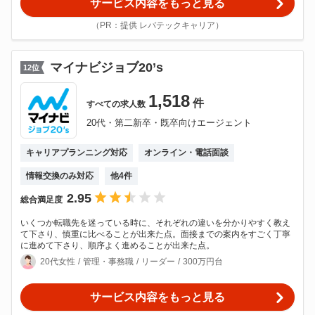
サービス内容をもっと見る
（PR：提供 レバテックキャリア）
マイナビジョブ20’s
12
位
1,518
件
すべての
求人数
20代・第二新卒・既卒向けエージェント
キャリアプランニング対応
オンライン・電話面談
情報交換のみ対応
他
4
件
2.95
総合満足度
いくつか転職先を迷っている時に、それぞれの違いを分かりやすく教え
て下さり、慎重に比べることが出来た点。面接までの案内をすごく丁寧
に進めて下さり、順序よく進めることが出来た点。
20代女性
管理・事務職
リーダー
300万円台
サービス内容をもっと見る