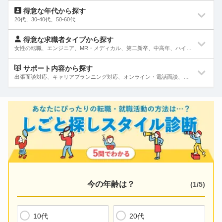
営業
得意な年代から探す
20代、30-40代、50-60代
法人・個人・MR、テレマーケティング、キャリアカウンセラー、人材コーディネーターなど
20代
得意な求職者タイプから探す
事務・管理
女性の転職、エンジニア、MR・メディカル、第二新卒、中高年、ハイクラス、未経験者、初心者、他業界、他職種へのキャリアチェンジ、UIターン
経理、人事、総務、法務、広報、物流、資材購買など
30-40代
女性の転職
サポート内容から探す
企画・マーケティング・経営・管理職
出張面談対応、キャリアプランニング対応、オンライン・電話面談、情報交換のみ対応、土日祝対応、レジュメ指導対応、面接同行対応、面接トレーニング対応、条件交渉にも対応
商品・営業・経営企画、新規事業開発、管理職、MD、バイヤー、店舗開発など
50-60代
エンジニア
出張面談対応
サービス・販売・外食
接客、美容、旅行、ホテル、航空、ブライダル、葬祭など
MR・メディカル
キャリアプランニング対応
Web・インターネット・ゲーム
第二新卒
ディレクター、デザイナー、データアナリスト、プロデューサーなど
オンライン・電話面談
中高年
クリエイティブ(メディア・アパレル・デザイン)
情報交換のみ対応
グラフィック、広告、出版・印刷、映像、イベント、テレビ、芸能、ファッション、インテリア、空間など
ハイクラス
今の年齢は？
(
1
/
5
)
土日祝対応
専門職(コンサルタント・士業・金融・不動産)
シンクタンク、アナリスト、トレーダー、FP、不動産管理など
未経験者、初心者
レジュメ指導対応
ITエンジニア(システム開発・SE・インフラ)
10代
20代
他業界、他職種へのキャリアチェンジ