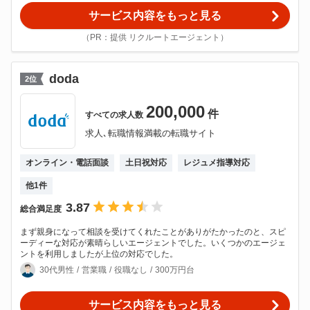
サービス内容をもっと見る
（PR：提供 リクルートエージェント）
doda
2
位
200,000
件
すべての
求人数
求人､転職情報満載の転職サイト
オンライン・電話面談
土日祝対応
レジュメ指導対応
他
1
件
3.87
総合満足度
まず親身になって相談を受けてくれたことがありがたかったのと、スピ
ーディーな対応が素晴らしいエージェントでした。いくつかのエージェ
ントを利用しましたが上位の対応でした。
30代男性
営業職
役職なし
300万円台
サービス内容をもっと見る