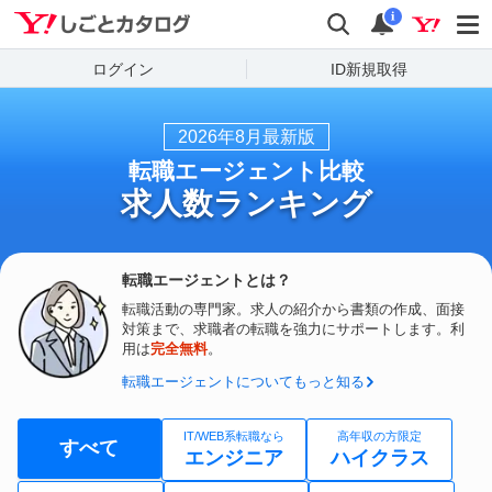
Yahoo!しごとカタログ
検索
通知数
i
ログイン
ID新規取得
2026
年
8
月最新版
転職エージェント比較
求人数ランキング
転職エージェントとは？
転職活動の専門家。求人の紹介から書類の作成、面接
対策まで、求職者の転職を強力にサポートします。利
用は
完全無料
。
転職エージェントについてもっと知る
IT/WEB系転職なら
高年収の方限定
すべて
エンジニア
ハイクラス