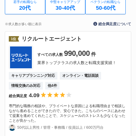
若手の転職なら
中堅キャリアアップ
ベテランの転職なら
20代
30-40代
50-60代
総合満足度について
※求人数が多い順に表示
リクルートエージェント
1
位
990,000
件
すべての
求人数
業界トップクラスの求人数と転職支援実績！
キャリアプランニング対応
オンライン・電話面談
情報交換のみ対応
他
4
件
4.09
総合満足度
専門的な職務の相談や、プライベートな原因による転職理由まで相談し
ながら進めることができたので、安心できた。こちらのペースにあわせ
て提案を進めてくれたことで、スケジュールのストレスも少なくなった
ことが良かった。
50代以上男性
管理・事務職
役員以上
600万円台