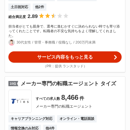
土日祝対応
他
2
件
2.89
総合満足度
担当者がとても親身で、選考に進むかすぐに決められない時でも寄り添
ってくれたことです。転職者の不安な気持ちをよく理解してくれまし
た。
30代女性
管理・事務職
役職なし
200万円未満
サービス内容をもっと見る
（PR：提供 ランスタッド）
メーカー専門の転職エージェント タイズ
10
位
8,466
件
すべての
求人数
メーカー専門の転職エージェント
キャリアプランニング対応
オンライン・電話面談
情報交換のみ対応
他
4
件