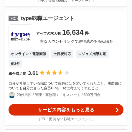
（PR：提供 Geekly（ギークリー））
type転職エージェント
7
位
16,634
件
すべての
求人数
丁寧なカウンセリングで納得感のある転職を
オンライン・電話面談
土日祝対応
レジュメ指導対応
他
2
件
3.61
総合満足度
自分が希望している職について親身に話を聞いてくれたこと、履歴書に
ついても自分に合った自己PRを一緒に考えてくれたこと
20代男性
管理・事務職
エキスパート
600万円台
サービス内容をもっと見る
（PR：提供 type転職エージェント）