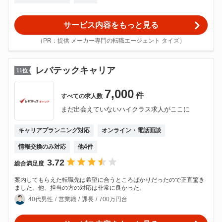
サービス内容をもっと見る
（PR：提供 メーカー専門の転職エージェント タイズ）
レバテックキャリア
11
位
7,000
件
すべての
求人数
まだ出会えていないハイクラス求人がここに
キャリアプランニング対応
オンライン・電話面談
情報交換のみ対応
他
4
件
3.72
総合満足度
案内してもらえた転職先は希望に合うところばかりだったので正直驚き
ました。他、担当の方の対応は非常に良かった。
40代男性
営業職
課長
700万円台