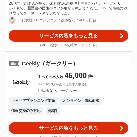
20代向けの求人が多く、未経験OKの案件も豊富だった。アドバイザー
が丁寧で、履歴書や面接のコツを細かく教えてくれた。LINEで気軽にや
り取りでき、ストレスが少なかった。
20代女性
ITエンジニア
役職なし
400万円台
サービス内容をもっと見る
（PR：提供 LHH転職エージェント）
Geekly（ギークリー）
6
位
45,000
件
すべての
求人数
※2026年3月時点 非公開求人数含む
IT転職ならギークリー
キャリアプランニング対応
オンライン・電話面談
情報交換のみ対応
他
3
件
サービス内容をもっと見る