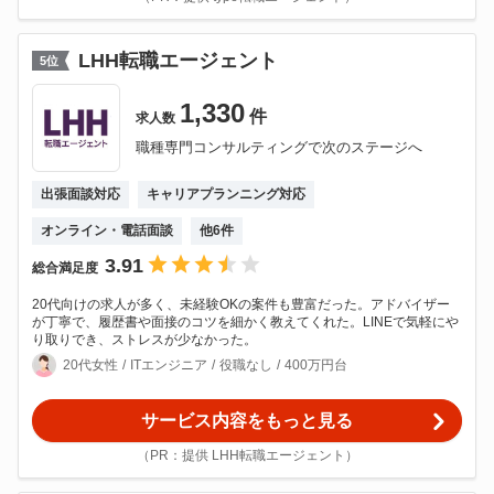
LHH転職エージェント
5
位
1,330
件
求人数
職種専門コンサルティングで次のステージへ
出張面談対応
キャリアプランニング対応
オンライン・電話面談
他
6
件
3.91
総合満足度
20代向けの求人が多く、未経験OKの案件も豊富だった。アドバイザー
が丁寧で、履歴書や面接のコツを細かく教えてくれた。LINEで気軽にや
り取りでき、ストレスが少なかった。
20代女性
ITエンジニア
役職なし
400万円台
サービス内容をもっと見る
（PR：提供 LHH転職エージェント）