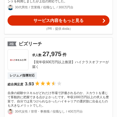
ントを利用しましたが上位の対応でした。
30代男性
営業職
役職なし
300万円台
サービス内容をもっと見る
（PR：提供 doda）
ビズリーチ
2
位
27,975
件
求人数
【現年収600万円以上推奨】ハイクラスオファーが
届く
レジュメ指導対応
3.93
総合満足度
自身の経験やスキルがどれだけ市場で評価されるのか、スカウトを通じ
て客観的に把握できる点がよかったです。年収1000万円以上の求人も豊
富で、自分では見つけられなかったハイキャリアの選択肢に出会えたの
も大きなメリットでした。
30代女性
管理・事務職
役職なし
400万円台