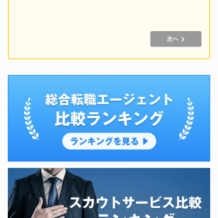
建築・土木技術職
測量、設計、施工管理、研究開発など
技能工・設備・交通・運輸
次へ
整備、工場生産、配送、警備、清掃など
医療・福祉・介護
薬剤師、医師、看護師、ヘルパー、栄養士、ケアマネージャーなど
教育・保育・公務員・農林水産
教師、保育士、講師、インストラクター、通訳、団体職員など
その他