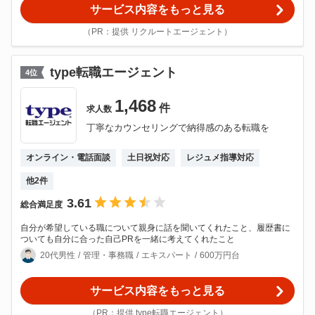
サービス内容をもっと見る
（PR：提供 リクルートエージェント）
type転職エージェント
4
位
1,468
件
求人数
丁寧なカウンセリングで納得感のある転職を
オンライン・電話面談
土日祝対応
レジュメ指導対応
他
2
件
3.61
総合満足度
自分が希望している職について親身に話を聞いてくれたこと、履歴書に
ついても自分に合った自己PRを一緒に考えてくれたこと
20代男性
管理・事務職
エキスパート
600万円台
サービス内容をもっと見る
（PR：提供 type転職エージェント）