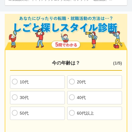
商品・営業・経営企画、新規事業開発、管理職、MD、バイヤー、店舗開発など
50-60代
エンジニア
出張面談対応
サービス・販売・外食
接客、美容、旅行、ホテル、航空、ブライダル、葬祭など
MR・メディカル
キャリアプランニング対応
Web・インターネット・ゲーム
第二新卒
ディレクター、デザイナー、データアナリスト、プロデューサーなど
オンライン・電話面談
中高年
クリエイティブ(メディア・アパレル・デザイン)
情報交換のみ対応
グラフィック、広告、出版・印刷、映像、イベント、テレビ、芸能、ファッション、インテリア、空間など
ハイクラス
今の年齢は？
(
1
/
5
)
土日祝対応
専門職(コンサルタント・士業・金融・不動産)
シンクタンク、アナリスト、トレーダー、FP、不動産管理など
未経験者、初心者
レジュメ指導対応
ITエンジニア(システム開発・SE・インフラ)
10代
20代
他業界、他職種へのキャリアチェンジ
開発、プリセールス、設計、運用、社内SE、品質管理、研究、特許など
面接同行対応
30代
40代
UIターン
エンジニア(機械・電気・電子・半導体・制御)
面接トレーニング対応
設計、開発、セールスエンジニア、研究、検査、製品評価など
50代
60代以上
条件交渉にも対応
素材・化学・食品・医薬品技術職
半導体、化粧品、医療用具関連など