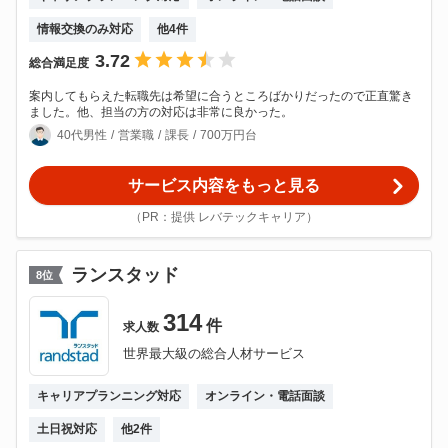
情報交換のみ対応
他
4
件
3.72
総合満足度
案内してもらえた転職先は希望に合うところばかりだったので正直驚き
ました。他、担当の方の対応は非常に良かった。
40代男性
営業職
課長
700万円台
サービス内容をもっと見る
（PR：提供 レバテックキャリア）
ランスタッド
8
位
314
件
求人数
世界最大級の総合人材サービス
キャリアプランニング対応
オンライン・電話面談
土日祝対応
他
2
件