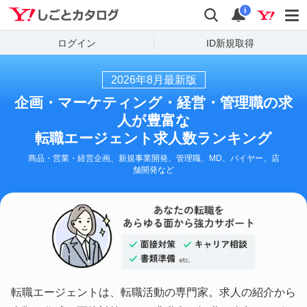
Yahoo!しごとカタログ
検索
通知数
i
ログイン
ID新規取得
2026
年
8
月最新版
企画・マーケティング・経営・管理職
の求
人が豊富な
転職エージェント求人数ランキング
商品・営業・経営企画、新規事業開発、管理職、MD、バイヤー、店
舗開発など
転職エージェントは、転職活動の専門家。求人の紹介から