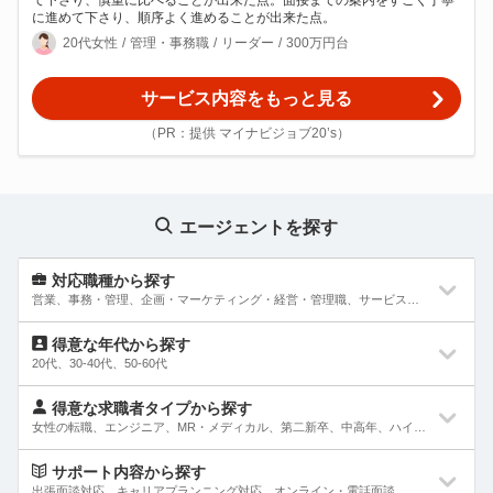
て下さり、慎重に比べることが出来た点。面接までの案内をすごく丁寧
に進めて下さり、順序よく進めることが出来た点。
20代女性
管理・事務職
リーダー
300万円台
サービス内容をもっと見る
（PR：提供 マイナビジョブ20’s）
エージェントを探す
対応職種から探す
営業、事務・管理、企画・マーケティング・経営・管理職、サービス・販売・外食、Web・インターネット・ゲーム、クリエイティブ(メディア・アパレル・デザイン)、専門職(コンサルタント・士業・金融・不動産)、ITエンジニア(システム開発・SE・インフラ)、エンジニア(機械・電気・電子・半導体・制御)、素材・化学・食品・医薬品技術職、建築・土木技術職、技能工・設備・交通・運輸、医療・福祉・介護、教育・保育・公務員・農林水産、その他
営業
得意な年代から探す
20代、30-40代、50-60代
法人・個人・MR、テレマーケティング、キャリアカウンセラー、人材コーディネーターなど
20代
得意な求職者タイプから探す
事務・管理
女性の転職、エンジニア、MR・メディカル、第二新卒、中高年、ハイクラス、未経験者、初心者、他業界、他職種へのキャリアチェンジ、UIターン
経理、人事、総務、法務、広報、物流、資材購買など
30-40代
女性の転職
サポート内容から探す
企画・マーケティング・経営・管理職
出張面談対応、キャリアプランニング対応、オンライン・電話面談、情報交換のみ対応、土日祝対応、レジュメ指導対応、面接同行対応、面接トレーニング対応、条件交渉にも対応