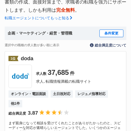
書類の作成、面接対策まで、求職者の転職を強力にサポー
トします。しかも利用は
完全無料
。
転職エージェントについてもっと知る
企画・マーケティング・経営・管理職
条件変更
選択中の職種の求人数が多い順に表示
総合満足度について
doda
1
位
37,685
件
求人数
求人､転職情報満載の転職サイト
オンライン・電話面談
土日祝対応
レジュメ指導対応
他
1
件
3.87
総合満足度
まず親身になって相談を受けてくれたことがありがたかったのと、スピ
ーディーな対応が素晴らしいエージェントでした。いくつかのエージェ