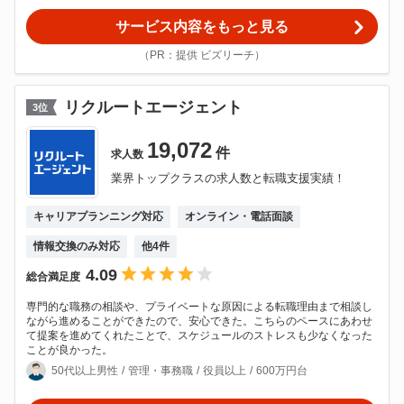
サービス内容をもっと見る
（PR：提供 ビズリーチ）
リクルートエージェント
3
位
19,072
件
求人数
業界トップクラスの求人数と転職支援実績！
キャリアプランニング対応
オンライン・電話面談
情報交換のみ対応
他
4
件
4.09
総合満足度
専門的な職務の相談や、プライベートな原因による転職理由まで相談し
ながら進めることができたので、安心できた。こちらのペースにあわせ
て提案を進めてくれたことで、スケジュールのストレスも少なくなった
ことが良かった。
50代以上男性
管理・事務職
役員以上
600万円台