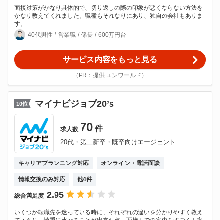
面接対策がかなり具体的で、切り返しの際の印象が悪くならない方法を
かなり教えてくれました。職種もそれなりにあり、独自の会社もありま
す。
40代男性
営業職
係長
600万円台
サービス内容をもっと見る
（PR：提供 エンワールド）
マイナビジョブ20’s
10
位
70
件
求人数
20代・第二新卒・既卒向けエージェント
キャリアプランニング対応
オンライン・電話面談
情報交換のみ対応
他
4
件
2.95
総合満足度
いくつか転職先を迷っている時に、それぞれの違いを分かりやすく教え