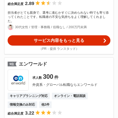
2.89
総合満足度
担当者がとても親身で、選考に進むかすぐに決められない時でも寄り添
ってくれたことです。転職者の不安な気持ちをよく理解してくれまし
た。
30代女性
管理・事務職
役職なし
200万円未満
サービス内容をもっと見る
（PR：提供 ランスタッド）
エンワールド
9
位
300
件
求人数
外資系・グローバル転職ならエンワールド
キャリアプランニング対応
オンライン・電話面談
情報交換のみ対応
他
3
件
3.22
総合満足度