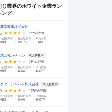
同じ業界のホワイト企業ラン
キング
六花亭商事株式会社
.5
（
56
件の評価）
均残業時間
有給取得率
平均年収
0
時間
100.0
%
--万円
株式会社シベール
求人募集中
.1
（
28
件の評価）
均残業時間
有給取得率
平均年収
0
時間
82.5
%
312
万円
イケア・ジャパン株式会社
求人募集中
.0
（
403
件の評価）
均残業時間
有給取得率
平均年収
9
時間
90.0
%
369
万円