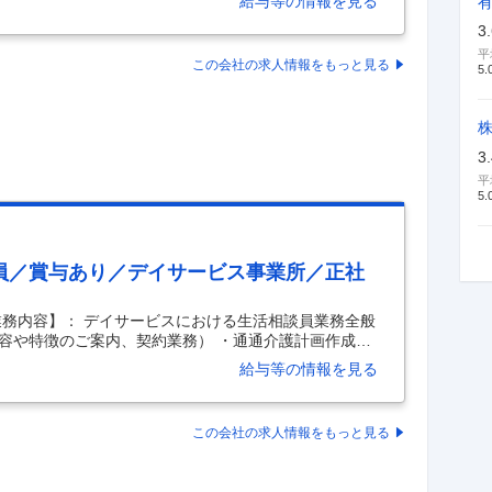
給与等の情報を見る
醍醐味を味わいませんか？精肉専門店を原点とするロ
3
ます◎仕入れから商品開発、価格設定まで、あなたの
地域一番店を目指せる環境です！～ ■仕事内容 精肉部
平
この会社の求人情報をもっと見る
全権を担っていただきます。 ・全国各地や海外からの
5.
3
平
5.
員／賞与あり／デイサービス事業所／正社
業務内容】： デイサービスにおける生活相談員業務全般
容や特徴のご案内、契約業務） ・通通介護計画作成
書の作成） ・サービス担当者会議（会議に出席、適切
給与等の情報を見る
動（居宅介護支援事業所への営業活動、状況報告） ※現
募する」ボタンから※ 【施設形態】： デイサービス事
】： 生活相談員 【給与情報】： 【月給】262,500
この会社の求人情報をもっと見る
,500円-310,500円 【その他手当
…