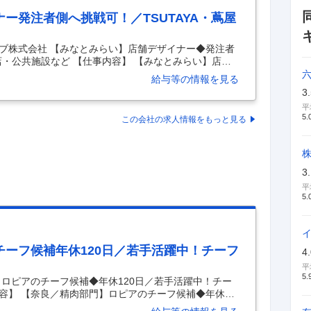
ー発注者側へ挑戦可！／TSUTAYA・蔦屋
ブ株式会社 【みなとみらい】店舗デザイナー◆発注者
書店・公共施設など 【仕事内容】 【みなとみらい】店舗
SUTAYA・蔦屋書店・公共施設など 【具体的な仕事内
給与等の情報を見る
UTAYA、TSUTAYA BOOKSTORE、蔦屋書店（海外店
3
E LOUNGE、CAFE、外販などの店舗デザイン設計業
平
： ◇空間デザイン業務 ◇図面作成、打ち合わせ、各取
5.
この会社の求人情報をもっと見る
ースケジュール作成 ◇規格化
…
3
平
5.
ーフ候補年休120日／若手活躍中！チーフ
4
平
5.
】ロピアのチーフ候補◆年休120日／若手活躍中！チー
内容】 【奈良／精肉部門】ロピアのチーフ候補◆年休12
30万／裁量有 【具体的な仕事内容】 ～食のプロとし