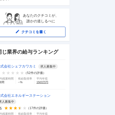
あなたのクチコミが、
誰かの道しるべに
クチコミを書く
同じ業界の給与ランキング
株式会社シェフカワカミ
求人募集中
（
52
件の評価）
均残業時間
有給取得率
平均年収
時間
--
%
1503
万円
株式会社エネルギーステーション
求人募集中
.5
（
17
件の評価）
均残業時間
有給取得率
平均年収