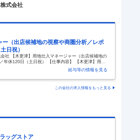
ン株式会社
ャー（出店候補地の視察や商圏分析／レポ
（土日祝）
式会社 【木更津】用地仕入マネージャー（出店候補地の
年休120日（土日祝） 【仕事内容】 【木更津】用地
察や商圏分析、レポート作成等）／年休120日（土日
給与等の情報を見る
木更津本社＞世界に広がるコストコの新規出店に携わる／
ジェクトに挑戦～ ■業務概要： 不動産部のマネージャ
地仕入れ（敷地面積15000坪以上）を担当すること
この会社の求人情報をもっと見る
以下のような仕事をご担当いただきます。目標を達成す
ドラッグストア