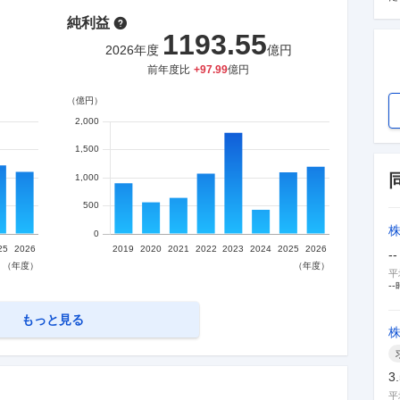
純利益
1193.55
円
2026
年度
億円
前年度比
+
97.99
億円
--
平
--
もっと見る
3
平