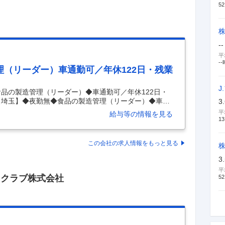
52
--
平
--
（リーダー）車通勤可／年休122日・残業
J
食品の製造管理（リーダー）◆車通勤可／年休122日・
 【埼玉】◆夜勤無◆食品の製造管理（リーダー）◆車通
3
与3回 【具体的な仕事内容】 【加須もしくは川越での勤
平
給与等の情報を見る
キャリアパス有／全国に240店舗以上を展開し、長年に
13
合スーパーのパイオニア】 ■職務内容： 西友店舗で販
ッチン（CK）において、包装・調理等の担当ラインの
この会社の求人情報をもっと見る
理の実行をサポートするポジションです。 お客様に美味
3
平
・クラブ株式会社
52