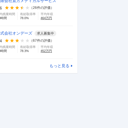
有限会社直方メディカルサービス
.6
（
26
件の評価）
均残業時間
有給取得率
平均年収
0
時間
78.0
%
464
万円
株式会社オンデーズ
求人募集中
.4
（
67
件の評価）
均残業時間
有給取得率
平均年収
0
時間
78.3
%
452
万円
もっと見る