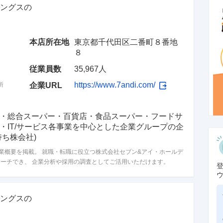
ィングス
の
本店所在地
東京都千代田区二番町８番地
８
従業員数
35,967人
https://www.7andi.com/
所
企業URL
・総合スーパー・百貨店・食品スーパー・フードサ
・IT/サービス各事業を中心とした企業グループの企
ち株会社)
業概要を掲載。 就職・転職に役立つ株式会社セブン&アイ・ホールデ
ーチでき、 企業分析や採用の調査としてご活用いただけます。
ィングス
の