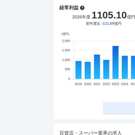
経常利益
1105.10
2026
年度
億
前年度比
-111.69
億円
百貨店・スーパー業界の求人