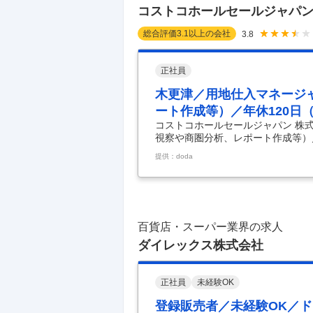
コストコホールセールジャパ
総合評価
3.1
以上の会社
3.8
正社員
木更津／用地仕入マネージ
ート作成等）／年休120日
コストコホールセールジャパン 株
視察や商圏分析、レポート作成等）／
仕入マネージャー（出店候補地の視
提供：doda
祝） 【具体的な仕事内容】 ～＜
地域経済や雇用に影響を与えるプロ
ーとして、新倉庫店の出店に向けた用
がミッションです。 具体的には、
るために、日本
…
百貨店・スーパー業界の求人
ダイレックス株式会社
正社員
未経験OK
登録販売者／未経験OK／