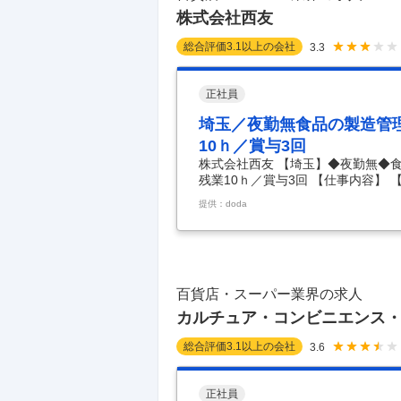
株式会社西友
総合評価
3.1
以上の会社
3.3
正社員
埼玉／夜勤無食品の製造管理
10ｈ／賞与3回
株式会社西友 【埼玉】◆夜勤無◆
残業10ｈ／賞与3回 【仕事内容】
勤可／年休122日・残業10ｈ／賞
提供：doda
務／製造企画・品質管理部門等への
わたり地域の暮らしを支えてきた総
売する惣菜を製造するセントラルキ
マネジメントを行い、CK運営と管
しくて安
…
百貨店・スーパー業界の求人
カルチュア・コンビニエンス
総合評価
3.1
以上の会社
3.6
正社員