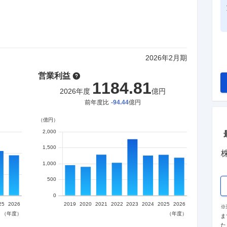
2026
年
2月
期
営業利益
1184.81
円
2026
年度
億円
前年度比
-94.44
億円
※
ま
た