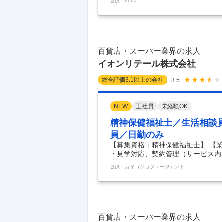
提供：doda
て、自らの手で「店」を創り上げる
ピアでは、現場に絶大な裁量があり
専門性とこだわりを存分に発揮し、
門のチーフ候補として、店舗運営の
直接仕入れ ・地
…
百貨店・スーパー業界の求人
イオンリテール株式会社
総合評価
3.1
以上の会社
3.5
NEW
正社員
未経験OK
精神保健福祉士／生活相談
員／日勤のみ
【募集資格：精神保健福祉士】 【
・見学対応、契約管理（サービス内
（ケアプランに基づく通所介護計画
提供：カイゴジョブエージェント
な通所介護計画に修正） ・営業活
在の募集状況を確認するには、「応
業所 【雇用形態】： 常勤 【募集職種
円-310,500円 [内訳] ・基本給 262
百貨店・スーパー業界の求人