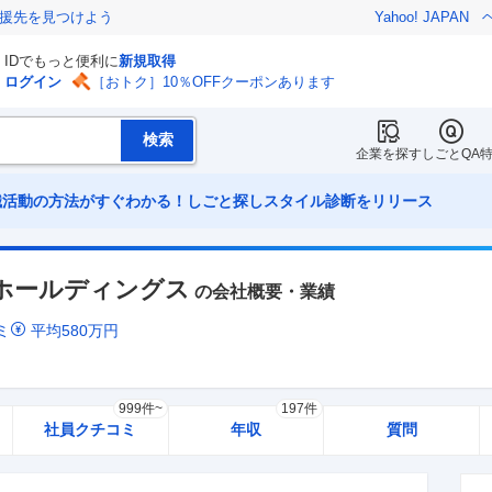
援先を見つけよう
Yahoo! JAPAN
IDでもっと便利に
新規取得
ログイン
［おトク］10％OFFクーポンあります
企業を探す
しごとQA
職活動の方法がすぐわかる！しごと探しスタイル診断をリリース
ホールディングス
の会社概要・業績
ミ
平均
580
万円
999件~
197件
社員クチコミ
年収
質問