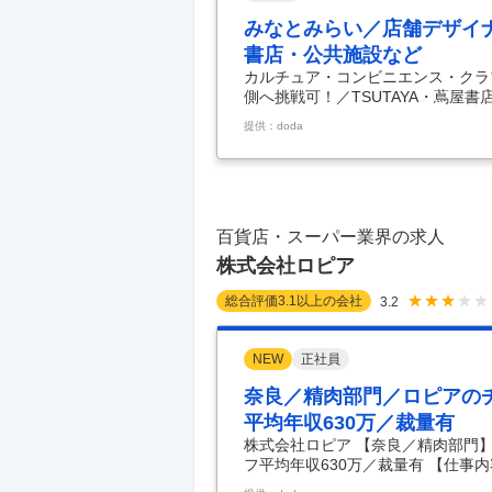
みなとみらい／店舗デザイナ
書店・公共施設など
カルチュア・コンビニエンス・クラ
側へ挑戦可！／TSUTAYA・蔦屋
デザイナー◆発注者側へ挑戦可！／T
提供：doda
容】 ■業務内容： CCCの展開するTS
舗含む）、図書館／公共施設、SHAR
務をお任せいたします。 ■業務詳細
引先とのやりとり ◇案件のマスタ
百貨店・スーパー業界の求人
株式会社ロピア
総合評価
3.1
以上の会社
3.2
NEW
正社員
奈良／精肉部門／ロピアのチ
平均年収630万／裁量有
株式会社ロピア 【奈良／精肉部門
フ平均年収630万／裁量有 【仕事
0日／若手活躍中！チーフ平均年収6