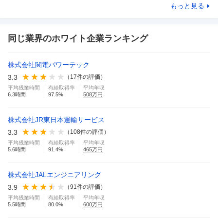
もっと見る
同じ業界のホワイト企業ランキング
株式会社関電パワーテック
3.3
（
17
件の評価）
平均残業時間
有給取得率
平均年収
6.3
時間
97.5
%
508
万円
株式会社JR東日本運輸サービス
3.3
（
108
件の評価）
平均残業時間
有給取得率
平均年収
5.6
時間
91.4
%
465
万円
株式会社JALエンジニアリング
3.9
（
91
件の評価）
平均残業時間
有給取得率
平均年収
5.5
時間
80.0
%
600
万円