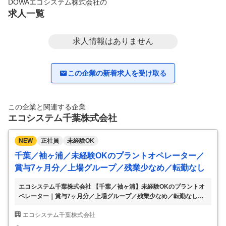
DOWAエコシステム株式会社
の
求人一覧
求人情報はありません
この企業の新着求人を受け取る
この企業と関連する企業
エコシステム千葉株式会社
NEW
正社員
未経験OK
千葉／袖ヶ浦／未経験OKのプラントオペレーター／
賞与7ヶ月分／上場グループ／残業少なめ／転勤なし
エコシステム千葉株式会社 【千葉／袖ヶ浦】未経験OKのプラントオ
ペレーター｜賞与7ヶ月分／上場グループ／残業少なめ／転勤なし
【仕事内容】 【千葉／袖ヶ浦】未経験OKのプラントオペレーター｜
エコシステム千葉株式会社
賞与7ヶ月分／上場グループ／残業少なめ／転勤なし 【具体的な仕事
内容】 【東証プライム上場DOWAグループ／賞与7ヶ月分／住宅・家