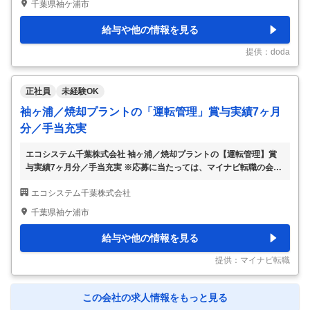
千葉県袖ケ浦市
族手当充実／有休消化率90％／安定性◎】 ■仕事内容 産業廃棄物焼
却プラントの運転オペレーターをお任せします。 ■具体業務 ・中央操
給与や他の情報を見る
作室での監視（温度・数値管理、異常対応） ・設備の巡回点検（稼
働状況の確認） ・サンプル採取（焼却後の品質確認） ■お任せする業
提供：doda
務 まずは日勤で設備
…
正社員
未経験OK
袖ヶ浦／焼却プラントの「運転管理」賞与実績7ヶ月
分／手当充実
エコシステム千葉株式会社 袖ヶ浦／焼却プラントの【運転管理】賞
与実績7ヶ月分／手当充実 ※応募に当たっては、マイナビ転職の会員
登録が必須となっております。 詳細な応募方法は下記【応募方法】
エコシステム千葉株式会社
をご確認くださいませ。 【仕事内容】 ▼プラント（焼却炉）に関す
る、オペレーションの管理全般をお任せします。担当業務は勤務日ご
千葉県袖ケ浦市
とに振り分けられており、交替で業務を進めます。【工場にはプラン
トが2つあり、4名1班で1つのプラントを管理します。基本的に1名は
給与や他の情報を見る
オペレーションルーム、ほか3名でプラントを巡回します】 ▼オペレ
ーションルームでの操作管理 計器の確認をしながら数字を記録し、
提供：マイナビ転職
異常がないかチェックします。 ▼
…
この会社の求人情報をもっと見る