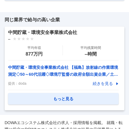
同じ業界で給与の高い企業
中間貯蔵・環境安全事業株式会社
--
平均年収
平均残業時間
877万円
--時間
中間貯蔵・環境安全事業株式会社 【福島】放射線の作業環境
測定◇50～60代活躍◇環境庁監督の政府全額出資企業／土日
祝休／年休123日 【仕事内容】 【福島】放射線の作業環境測
続きを見る
提供：
doda
定◇50～60代活躍◇環境庁監督の政府全額出資企業／土日祝
休／年休123日 【具体的な仕事内容】 ～環境省監督・政府全
もっと見る
額出資の特殊会社で高い安定性国から依頼される環境プロジ
ェクトに貢献／安定したセカンドキャリアの実現／土日祝休
み／年間休日123日／シニア世代多数活躍中 ■業務概要： 帰
DOWAエコシステム株式会社の求人・採用情報を掲載。 就職・転
還困難区域及び中間貯蔵区域内での放射線の作業環境測定及