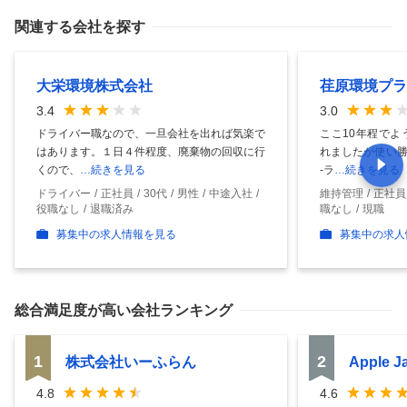
関連する会社を探す
大栄環境株式会社
荏原環境プラ
3.4
3.0
ドライバー職なので、一旦会社を出れば気楽で
ここ10年程でよ
はあります。１日４件程度、廃棄物の回収に行
れましたが使い勝
くので、
…続きを見る
-ラ
…続きを見る
ドライバー
正社員
30代
男性
中途入社
維持管理
正社員
役職なし
退職済み
職なし
現職
募集中の求人情報を見る
募集中の求人
総合満足度
が高い会社ランキング
1
2
株式会社いーふらん
Apple 
4.8
4.6