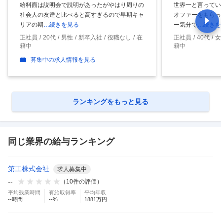
給料面は説明会で説明があったがやはり周りの
世界一と言ってい
社会人の友達と比べると高すぎるので早期キャ
オファーをもらっ
リアの期
…続きを見る
ー気分で
…続きを
正社員
20代
男性
新卒入社
役職なし
在
正社員
40代
女
籍中
籍中
募集中の求人情報を見る
ランキングをもっと見る
同じ業界の給与ランキング
第工株式会社
求人募集中
--
（
10
件の評価）
平均残業時間
有給取得率
平均年収
--
時間
--
%
1881
万円