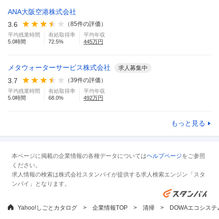
ANA大阪空港株式会社
3.6
（
85
件の評価）
平均残業時間
有給取得率
平均年収
5.0
時間
72.5
%
445
万円
メタウォーターサービス株式会社
求人募集中
3.7
（
39
件の評価）
平均残業時間
有給取得率
平均年収
5.0
時間
68.0
%
492
万円
もっと見る
本ページに掲載の企業情報の各種データについては
ヘルプページ
をご参照
ください。
求人情報の検索は株式会社スタンバイが提供する求人検索エンジン「スタ
ンバイ」となります。
Yahoo!しごとカタログ
企業情報TOP
清掃
DOWAエコシス