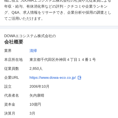
職に役立つDOWAエコシステム株式会社の社員や元従業員による
びそれらに 関する業務をご担当いただきます。 ＜具体的な
年収・給与、有休消化率などの評判・クチコミや企業ランキン
業務＞ ・帰還困難区域及び中間
…
グ、Q&A、求人情報をリサーチでき、企業分析や採用の調査とし
てご活用いただけます。
DOWAエコシステム株式会社
の
会社概要
業界
清掃
本店所在地
東京都千代田区外神田４丁目１４番１号
従業員数
2,850人
企業URL
https://www.dowa-eco.co.jp/
設立
2006年10月
代表者名
矢内康晴
資本金
10億円
決算月
3
月