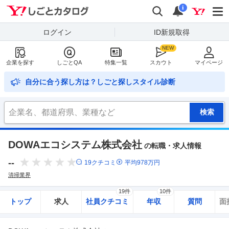
Yahoo!しごとカタログ
検索
通知
i
ログイン
ID新規取得
企業を探す
しごとQA
特集一覧
スカウト
マイページ
自分に合う探し方は？しごと探しスタイル診断
DOWAエコシステム株式会社
の転職・求人情報
--
19
クチコミ
平均
978
万円
清掃業界
19件
10件
トップ
求人
社員クチコミ
年収
質問
面