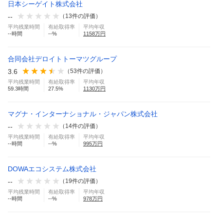
日本シーゲイト株式会社
--
（
13
件の評価）
平均残業時間
有給取得率
平均年収
--
時間
--
%
1158
万円
合同会社デロイトトーマツグループ
3.6
（
53
件の評価）
平均残業時間
有給取得率
平均年収
59.3
時間
27.5
%
1130
万円
マグナ・インターナショナル・ジャパン株式会社
--
（
14
件の評価）
平均残業時間
有給取得率
平均年収
--
時間
--
%
995
万円
DOWAエコシステム株式会社
--
（
19
件の評価）
平均残業時間
有給取得率
平均年収
--
時間
--
%
978
万円