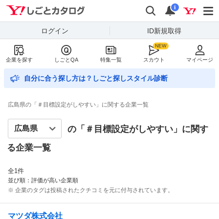
Yahoo!しごとカタログ
検索
通知数
i
ログイン
ID新規取得
企業を探す
しごとQA
特集一覧
スカウト
マイページ
自分に合う探し方は？しごと探しスタイル診断
広島県の「＃目標設定がしやすい」に関する企業一覧
の「＃
目標設定がしやすい
」に関す
る企業一覧
全
1
件
並び順：評価が高い企業順
※ 企業のタグは投稿されたクチコミを元に付与されています。
マツダ株式会社