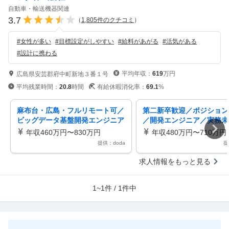
自動車・輸送機器関連
3.7
（
1,805
件のクチコミ
）
#
女性が多い
#
目標設定がしやすい
#
給料があがる
#
活気がある
#
設計に携わる
平均年収：
619
万円
広島県安芸郡府中町新地３番１号
平均残業時間：
20.8
時間
有給休暇消化率：
69.1
%
麻布台・広島・フルリモート可／
第二新卒歓迎／ポジション
ビッグデータ基盤開発エンジニア
／開発エンジニア／実務未
_IT26103
迎／引越手当・独身寮あり
年収460万円〜830万円
年収480万円〜710万円
提供：doda
提
求人情報をもっと見る
1~1件 / 1件中