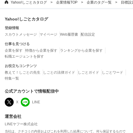
Yahoo!しごとカタログ
企業情報TOP
企業のタグ一覧
目標設
Yahoo!しごとカタログ
登録情報
スカウトメッセージ
マイページ
Web履歴書
配信設定
仕事を見つける
企業を探す
特徴から企業を探す
ランキングから企業を探す
転職エージェントを探す
お役立ちコンテンツ
教えて！しごとの先生
しごとの法律ガイド
しごとガイド
しごとワード
特集一覧
公式アカウントで情報配信中
X
LINE
運営会社
LINEヤフー株式会社
当社は、クチコミの内容およびこれを利用した結果について、何ら保証するもので