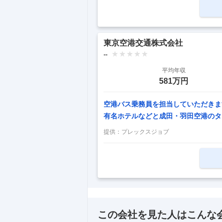
に来て欲しい！】 「長距離や重い荷
を増やしたい」 「夜勤や体力的な負
い・・」 「個人ノルマやシフトの穴
い」 東
…
東京空港交通株式会社
--
平均年収
581万円
空港バス乗務員を担当していただきます
有名ホテルなどと成田・羽田空港のタ
いただきます。経路は、一般道路と高速
提供：
プレックスジョブ
ナルビルから離れて駐機する飛行機ま
きます - 新事業 └ 羽田空港ランプ
この会社を見た人はこんな