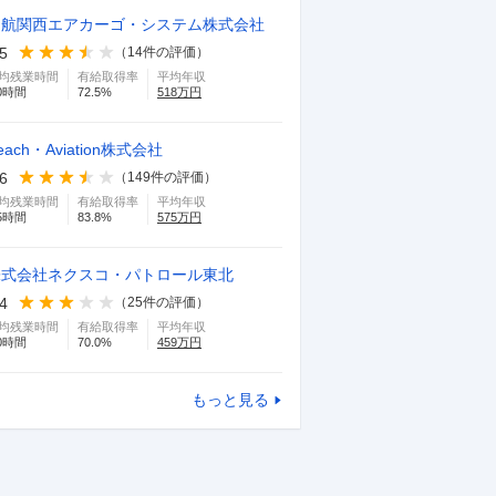
日航関西エアカーゴ・システム株式会社
.5
（
14
件の評価）
均残業時間
有給取得率
平均年収
0
時間
72.5
%
518
万円
each・Aviation株式会社
.6
（
149
件の評価）
均残業時間
有給取得率
平均年収
5
時間
83.8
%
575
万円
株式会社ネクスコ・パトロール東北
.4
（
25
件の評価）
均残業時間
有給取得率
平均年収
0
時間
70.0
%
459
万円
もっと見る