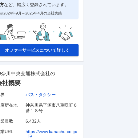
方
など、幅広く登録されています。
※2024年9月～2025年4月の当社実績
オファーサービスについて詳しく
神奈川中央交通株式会社
の
会社概要
業界
バス・タクシー
本店所在地
神奈川県平塚市八重咲町６
番１８号
従業員数
6,432人
業URL
https://www.kanachu.co.jp/