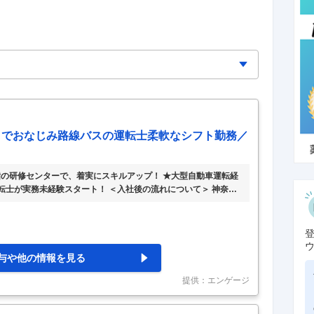
」でおなじみ路線バスの運転士柔軟なシフト勤務／
指の研修センターで、着実にスキルアップ！ ★大型自動車運転経
転士が実務未経験スタート！ ＜入社後の流れについて＞ 神奈川
士をお任せします。入社後は、約3週間の基礎研修を実施。独り
で、未経験の方も安心。ミドル層も活躍中です！ ＜研修の流れに
術を学ぶところから！ 入社後3日間は座学にて、職務規則、過去の
す。その後、新設された構内の教習コースを走りながら、バスの
与や他の情報を見る
提供：エンゲージ