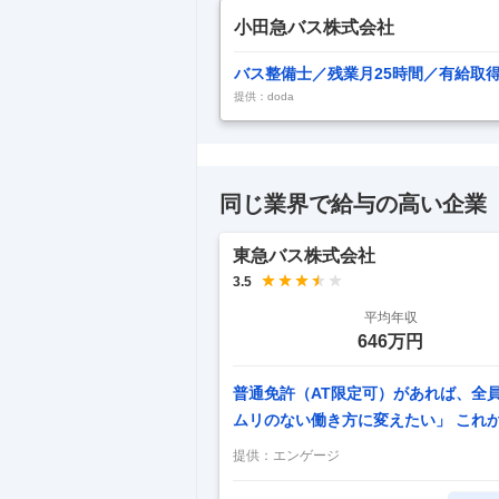
小田急バス株式会社
バス整備士／残業月25時間／有給取
提供：doda
同じ業界で給与の高い企業
東急バス株式会社
3.5
平均年収
646万円
普通免許（AT限定可）があれば、全
ムリのない働き方に変えたい」 これ
許もないし…」と諦める必要は一切あ
提供：
エンゲージ
ル販売員など、 異業種からの転職者