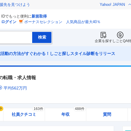
援先を見つけよう
Yahoo! JAPAN
IDでもっと便利に
新規取得
ログイン
ボーナスセレクション 人気商品が最大40％
企業を探す
しごとQA
職活動の方法がすぐわかる！しごと探しスタイル診断をリリース
の転職・求人情報
平均
562
万円
中
163件
488件
社員クチコミ
年収
質問