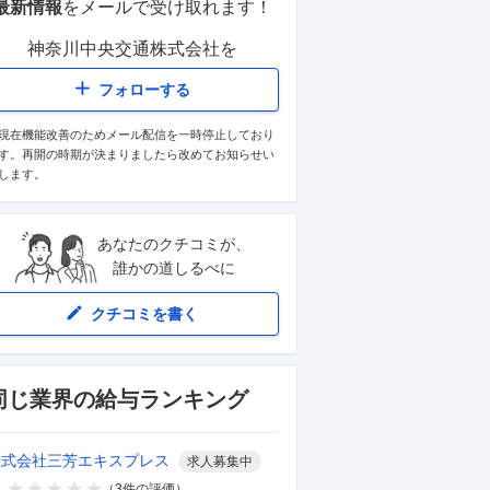
最新情報
をメールで受け取れます！
神奈川中央交通株式会社
を
フォローする
現在機能改善のためメール配信を一時停止しており
す。再開の時期が決まりましたら改めてお知らせい
します。
あなたのクチコミが、
誰かの道しるべに
クチコミを書く
同じ業界の給与ランキング
株式会社三芳エキスプレス
求人募集中
（
3
件の評価）