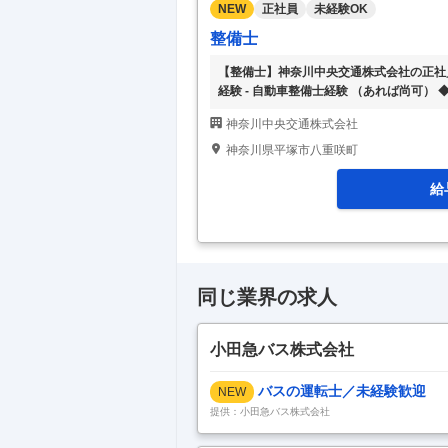
NEW
正社員
未経験OK
整備士
【整備士】神奈川中央交通株式会社の正社員
経験 - 自動車整備士経験 （あれば尚可） 
自動車整備士３級以上 ◆ 必要学歴 - 高校以上
神奈川中央交通株式会社
限：定年が６５歳のため 【仕事内容】 
ただきます。（その他 板金、塗装や周辺機
神奈川県平塚市八重咲町
資格取得支援あり ◎賞与年2回 ◎昇給あり
給
同じ業界の求人
小田急バス株式会社
バスの運転士／未経験歓迎
NEW
提供：小田急バス株式会社