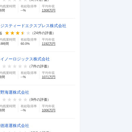
均残業時間
有給取得率
平均年収
時間
--
%
1308
万円
ロジスティードエクスプレス株式会社
.6
（
24
件の評価）
均残業時間
有給取得率
平均年収
.8
時間
60.0
%
1192
万円
セイノーロジックス株式会社
（
7
件の評価）
均残業時間
有給取得率
平均年収
時間
--
%
1071
万円
飯野海運株式会社
（
9
件の評価）
均残業時間
有給取得率
平均年収
時間
--
%
1006
万円
宇徳港運株式会社