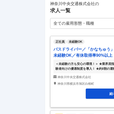
神奈川中央交通株式会社
の
求人一覧
正社員
未経験OK
バスドライバー／「かなちゅう
未経験OK／有休取得率90%以上
＜未経験の方も安心の環境！＞ ★業界屈
験者向けの優遇制度を導入！ ★約8割の運
近郊を走る路線バス「神奈中バス」の運転
神奈川中央交通株式会社
立ちまで3～4ヶ月かけてフォローするの
ついて＞ ▼まずは研修センターで運転技
神奈川県横浜市旭区白根町
事故対応、社内での対応方法などを学びま
車両特性や各
…
給