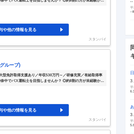
神奈中でバス運転士を目指しませんか？ ◎約8割の方が未経験から
--
度も充実!! ◎普通免許（取得後3年,AT可)で応募OK!! 【具体的
平
ク、車両点検、始業点呼 ②乗務スタート:運行表に基づき、担当路
--
・休憩室を完備 ③乗務後:車両点検、アルコールチェック、終業点呼
休日が明確。 予定を立てやすい環境
…
与や他の情報を見る
スタンバイ
グループ)
】大型免許取得支援あり／年収530万円～／研修充実／有給取得率
3
神奈中でバス運転士を目指しませんか？ ◎約8割の方が未経験から
度も充実!! ◎普通免許（取得後3年,AT可)で応募OK!! 【具体的
平
6.
ク、車両点検、始業点呼 ②乗務スタート:運行表に基づき、担当路
・休憩室を完備 ③乗務後:車両点検、アルコールチェック、終業点呼
休日が明確。 予定を立てやすい環境
…
与や他の情報を見る
3
スタンバイ
平
5.