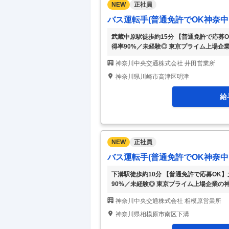
NEW
正社員
バス運転手(普通免許でOK神奈中
武蔵中原駅徒歩約15分 【普通免許で応募
得率90%／未経験◎ 東京プライム上場企
からスタート!! ◎100年を超える歴史で、研
神奈川中央交通株式会社 井田営業所
体的な1日の流れ】 ①出勤:アルコールチ
当路線を運転 ※1～2回の休憩あり ※仮
神奈川県川崎市高津区明津
点呼 ※固定シフト制のため、始業・就業
給
NEW
正社員
バス運転手(普通免許でOK神奈中
下溝駅徒歩約10分 【普通免許で応募OK
90%／未経験◎ 東京プライム上場企業の
スタート!! ◎100年を超える歴史で、研修制
神奈川中央交通株式会社 相模原営業所
な1日の流れ】 ①出勤:アルコールチェッ
線を運転 ※1～2回の休憩あり ※仮眠室
神奈川県相模原市南区下溝
※固定シフト制のため、始業・就業時間、