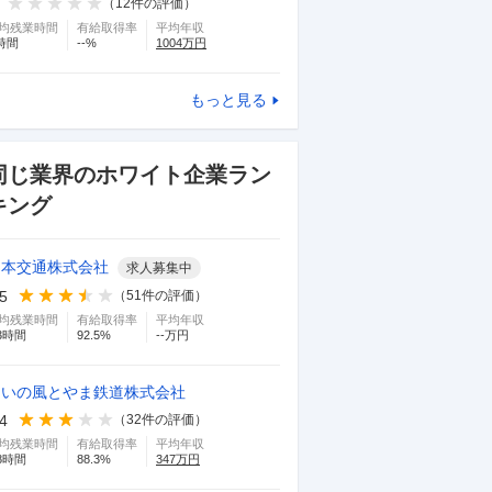
（
12
件の評価）
均残業時間
有給取得率
平均年収
時間
--
%
1004
万円
もっと見る
同じ業界のホワイト企業ラン
キング
日本交通株式会社
求人募集中
.5
（
51
件の評価）
均残業時間
有給取得率
平均年収
3
時間
92.5
%
--万円
あいの風とやま鉄道株式会社
.4
（
32
件の評価）
均残業時間
有給取得率
平均年収
8
時間
88.3
%
347
万円