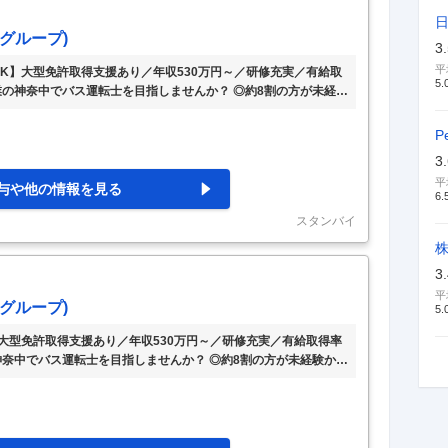
グループ)
3
平
OK】大型免許取得支援あり／年収530万円～／研修充実／有給取
5.
業の神奈中でバス運転士を目指しませんか？ ◎約8割の方が未経験
修制度も充実!! ◎普通免許（取得後3年,AT可)で応募OK!! 【具
ェック、車両点検、始業点呼 ②乗務スタート:運行表に基づき、担
P
眠室・休憩室を完備 ③乗務後:車両点検、アルコールチェック、終業
3
時間、休日が明確。 予定を立てやすい
…
平
与や他の情報を見る
6.
スタンバイ
3
平
グループ)
5.
】大型免許取得支援あり／年収530万円～／研修充実／有給取得率
神奈中でバス運転士を目指しませんか？ ◎約8割の方が未経験から
度も充実!! ◎普通免許（取得後3年,AT可)で応募OK!! 【具体的
ク、車両点検、始業点呼 ②乗務スタート:運行表に基づき、担当路
・休憩室を完備 ③乗務後:車両点検、アルコールチェック、終業点呼
休日が明確。 予定を立てやすい環境
…