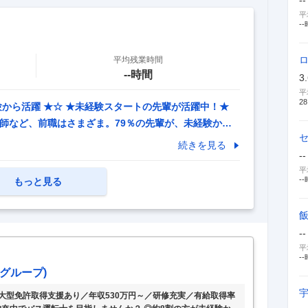
平
--
平均残業時間
--時間
3
平
28
験から活躍 ★☆ ★未経験スタートの先輩が活躍中！★
師など、前職はさまざま。79％の先輩が、未経験から
寧な研修で、安心】 最初は「バスをまっすぐに走らせる
続きを見る
--
操作を覚えられます。最長6ヶ月かけてじっくりと学べ
平
。 【ライフイベントも、安心】 当社は「年齢給」。入
--
もっと見る
トします。2年目以降は、「勤続給」が加算。毎年安定
のライフイベントを安心して迎えられます！ 【余裕を
--
平
--
グループ)
】大型免許取得支援あり／年収530万円～／研修充実／有給取得率