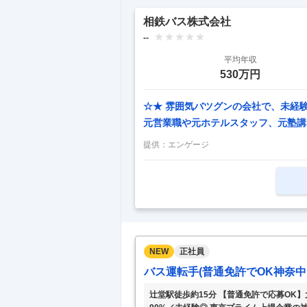
相鉄バス株式会社
--
平均年収
530万円
☆★ 雰囲気バツグンの会社で、未経
元営業職や元ホテルスタッフ、元塾講
バス運転士に挑戦しています。 【丁
提供：
エンゲージ
こと」からはじめ、徐々に経路や機器
るので、未経験の方もご安心ください
社時は年齢に応じた給与額からスター
して給与がアップするので、結婚など
持っ
…
NEW
正社員
バス運転手(普通免許でOK神奈中
辻堂駅徒歩約15分 【普通免許で応募OK