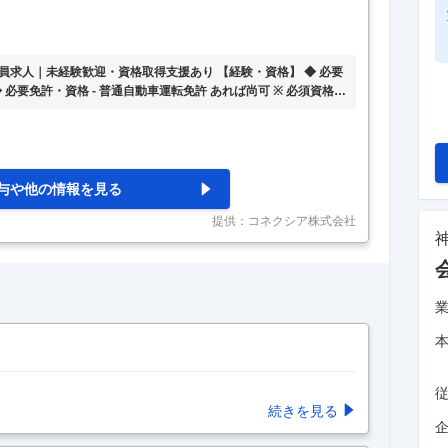
求人｜未経験歓迎・資格取得支援あり 【経験・資格】 ◆ 必要
◆ 必要免許・資格 - 普通自動車運転免許 あれば尚可 ※ 必須資格：
 - 必須 ◆ 年齢制限 - 年齢制限 あり （64歳以下） ※ 定年を上
路線バスとして運行している大型バスの点検整備作業に従事してい
器の取り付け作業等あり） 変更の範囲：なし ◎未経験者歓迎 ◎
 ◎社会保険完備 ◎退
…
与や他の情報を見る
提供：コネクシア株式会社
続きを見る
企