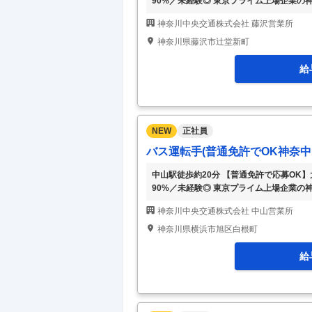
90%／未経験◎ 東京プライム上場企業の
スタート!! ◎100年を超える歴史で、研修制
神奈川中央交通株式会社 藤沢営業所
な1日の流れ】 ①出勤:アルコールチェッ
線を運転 ※1～2回の休憩あり ※仮眠室
神奈川県藤沢市辻堂新町
※固定シフト制のため、始業・就業時間、
給
NEW
正社員
バス運転手(普通免許でOK神奈中
中山駅徒歩約20分 【普通免許で応募OK
90%／未経験◎ 東京プライム上場企業の
スタート!! ◎100年を超える歴史で、研修制
神奈川中央交通株式会社 中山営業所
な1日の流れ】 ①出勤:アルコールチェッ
線を運転 ※1～2回の休憩あり ※仮眠室
神奈川県横浜市旭区白根町
※固定シフト制のため、始業・就業時間、
給