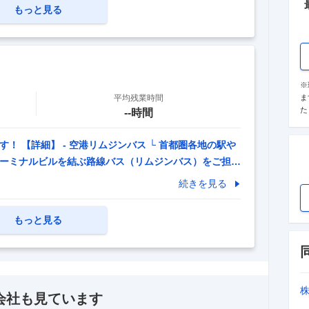
物の積み下ろしが大変で、毎日家に帰って家族との時間
もっと見る
担が大きいのに、収入は上がらず生活に余裕が持てな
埋めに追われるストレスばかりで、ちゃんと休めていな
※
平均残業時間
ま
た
--時間
！ 【詳細】 - 空港リムジンバス └ 首都圏各地の駅や
ーミナルビルを結ぶ路線バス（リムジンバス）をご担当
道路を使用します - 空港内ランプバス └ 空港ターミ
続きを見る
で、出発・到着時間に合わせてお客様を輸送していただ
内の循環バス運行
…
もっと見る
会社も見ています
--