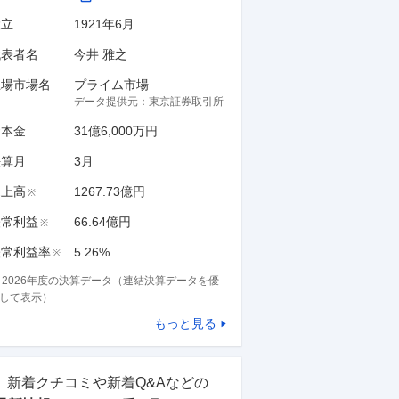
設立
1921年6月
代表者名
今井 雅之
上場市場名
プライム市場
データ提供元：
東京証券取引所
資本金
31億6,000万円
決算月
3
月
売上高
1267.73億円
※
経常利益
66.64億円
※
経常利益率
5.26%
※
※
2026
年度の決算データ（連結決算データを優
して表示）
もっと見る
新着クチコミや新着Q&Aなどの