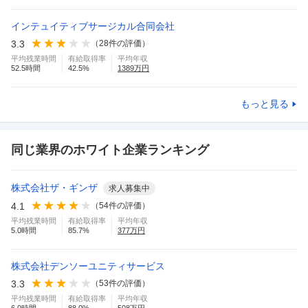
インテュイティブサージカル合同会社
3.3
（
28
件の評価）
平均残業時間
有給取得率
平均年収
52.5
時間
42.5
%
1389
万円
もっと見る
同じ業界のホワイト企業ランキング
株式会社ザ・ギンザ
求人募集中
4.1
（
54
件の評価）
平均残業時間
有給取得率
平均年収
5.0
時間
85.7
%
377
万円
株式会社デンソーユニティサービス
3.3
（
53
件の評価）
平均残業時間
有給取得率
平均年収