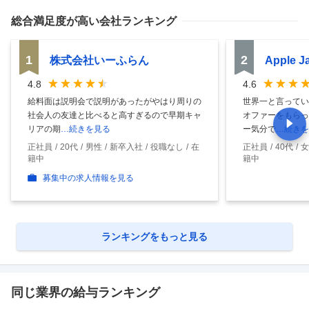
総合満足度
が高い会社ランキング
1
2
株式会社いーふらん
Apple 
4.8
4.6
給料面は説明会で説明があったがやはり周りの
世界一と言ってい
社会人の友達と比べると高すぎるので早期キャ
オファーをもらっ
リアの期
…続きを見る
ー気分で
…続きを
正社員
20代
男性
新卒入社
役職なし
在
正社員
40代
女
籍中
籍中
募集中の求人情報を見る
ランキングをもっと見る
同じ業界の給与ランキング