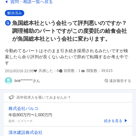
質問・相談一覧へ戻る
解決済み
魚国総本社という会社って評判悪いのですか？
調理補助のパートですがこの度委託の給食会社
が魚国総本社という会社に変わります。
今勤めてるパートはそのまま引き続き採用されるみたいですが検
索したら余り評判が良くないみたいで辞めて転職するか考え中で
共感した：
6
回答数：
1
閲覧数：
39,615
2011/02/16 22:05
bok********さん
違反報告する
高年収求人を覗いてみませんか？
株式会社パルコ
年収800万円〜1,000万円
続きを見る
提供：ビズリーチ
清水建設株式会社