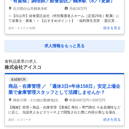
「有資格」調理師／給食委託／鶴来駅（8／7更新）
形態食（ソフト食やゼリー食）の開発、彩りや盛り付けの工夫、徹底し
石川県白山市鶴来本町
月給18万円
た
…
＜【白山市】給食委託会社（特別養護老人ホーム［定員29名］配属）に
て栄養士・募集！＞ 【おすすめポイント】 ・福利厚生充実 ・委託実績
多数 ・こだわりのお食事 ・健康面での補助や食事支給、保養所、誕生日
続きを見る
提供：エイチエ 転職
プレゼント、慶弔金制度など嬉しい福利厚生が充実しています。 全社を
あげて働きやすい環境を実現するために動いています。 ・大手企業や公
官庁での食堂運営をはじめとし、学校、保育園、病院、福祉施設等、東
北支社だけで約150ヶ所の給食業務を担っています。 安定の運営母体を
求人情報をもっと見る
持っているため、長く勤めやすい環境です。 ・美味しい形態食（ソフト
食やゼリー食）の開発、彩りや盛り付けの工夫、徹底した衛生管理、食
事
…
食料品業界の求人
株式会社アイスコ
未経験OK
商品・在庫管理 ／ 「週休3日×年休158日」安定上場企
業で倉庫管理スタッフとして活躍しませんか？
神奈川県 - その他の勤務地(3)
年収400万円〜500万円
【職種】管理＞商品・在庫管理 【業種】商社＞専門商社 ※会員属性など
に応じ、当該求人をビズリーチ上で閲覧された際に内容が異なる場合が
あります 【会社概要】 株式会社アイスコは、1952年設立のアイスクリ
続きを見る
提供：ビズリーチ
ーム・冷凍食品に特化した専門商社です。 東京証券取引所スタンダード
市場（証券コード：7698）に上場し、景気変動の影響を受けにくい「食