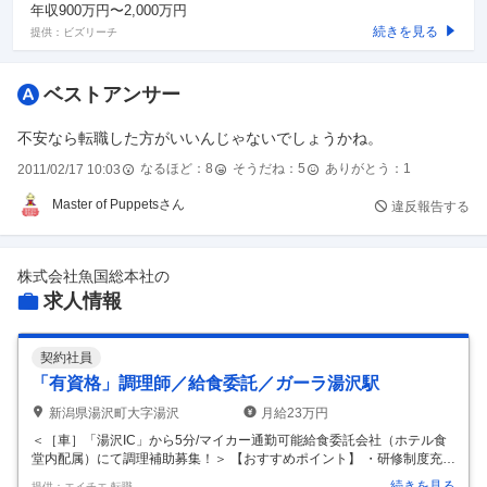
年収900万円〜2,000万円
続きを見る
提供：ビズリーチ
ベストアンサー
不安なら転職した方がいいんじゃないでしょうかね。
なるほど：
8
そうだね：
5
ありがとう：
1
2011/02/17 10:03
Master of Puppetsさん
違反報告する
株式会社魚国総本社
の
求人情報
契約社員
「有資格」調理師／給食委託／ガーラ湯沢駅
新潟県湯沢町大字湯沢
月給23万円
＜［車］「湯沢IC」から5分/マイカー通勤可能給食委託会社（ホテル食
堂内配属）にて調理補助募集！＞ 【おすすめポイント】 ・研修制度充実
・家庭と仕事の両立がしやすい環境 ・スキルアップができる ・入社時研
続きを見る
提供：エイチエ 転職