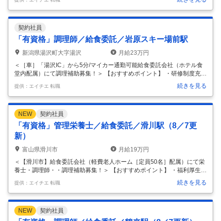
修やマネジメント研修、調理技術研修など多彩な教育の機会を通じて、
自ら学び成長できる環境を大切にしています。 ・当社で働くスタッフは
約18,000人。 家庭と仕事の両立がしやすい環境だからこそ、育児をして
契約社員
いる方もたくさん活躍しています。 ・さまざまな配属先があるため、施
設形態にあわせた調理・栄養士スキルを身に着けることができます。 ＜
「有資格」調理師／給食委託／岩原スキー場前駅
給食委託会社について＞ 1914年創業、全国で約2,500
…
新潟県湯沢町大字湯沢
月給23万円
＜［車］「湯沢IC」から5分/マイカー通勤可能給食委託会社（ホテル食
堂内配属）にて調理補助募集！＞ 【おすすめポイント】 ・研修制度充実
・家庭と仕事の両立がしやすい環境 ・スキルアップができる ・入社時研
続きを見る
提供：エイチエ 転職
修やマネジメント研修、調理技術研修など多彩な教育の機会を通じて、
自ら学び成長できる環境を大切にしています。 ・当社で働くスタッフは
約18,000人。 家庭と仕事の両立がしやすい環境だからこそ、育児をして
NEW
契約社員
いる方もたくさん活躍しています。 ・さまざまな配属先があるため、施
設形態にあわせた調理・栄養士スキルを身に着けることができます。 ＜
「有資格」管理栄養士／給食委託／滑川駅（8／7更
給食委託会社について＞ 1914年創業、全国で約2,500
…
新）
富山県滑川市
月給19万円
＜【滑川市】給食委託会社（軽費老人ホーム［定員50名］配属）にて栄
養士・調理師・・調理補助募集！＞ 【おすすめポイント】 ・福利厚生充
実 ・委託実績多数 ・こだわりのお食事 ・健康面での補助や食事支給、
続きを見る
提供：エイチエ 転職
保養所、誕生日プレゼント、慶弔金制度など嬉しい福利厚生が充実して
います。 全社をあげて働きやすい環境を実現するために動いています。
・大手企業や公官庁での食堂運営をはじめとし、学校、保育園、病院、
NEW
契約社員
福祉施設等、東北支社だけで約150ヶ所の給食業務を担っています。 安
定の運営母体を持っているため、長く勤めやすい環境です。 ・美味しい