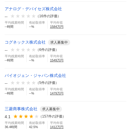
アナログ・デバイセズ株式会社
--
（
16
件の評価）
平均残業時間
有給取得率
平均年収
--
時間
--
%
1584
万円
コグネックス株式会社
求人募集中
--
（
6
件の評価）
平均残業時間
有給取得率
平均年収
--
時間
--
%
1549
万円
バイオジェン・ジャパン株式会社
--
（
5
件の評価）
平均残業時間
有給取得率
平均年収
--
時間
--
%
1479
万円
三菱商事株式会社
求人募集中
4.1
（
157
件の評価）
平均残業時間
有給取得率
平均年収
36.4
時間
42.5
%
1412
万円