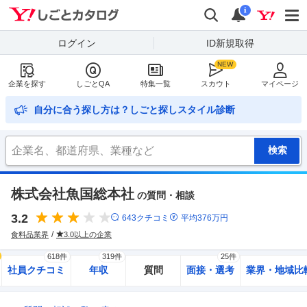
Yahoo!しごとカタログ
検索
通知
i
ログイン
ID新規取得
企業を探す
しごとQA
特集一覧
スカウト
マイページ
自分に合う探し方は？しごと探しスタイル診断
株式会社魚国総本社
の質問・相談
3.2
643
クチコミ
平均
376
万円
食料品業界
3.0以上の企業
618件
319件
25件
社員クチコミ
年収
質問
面接・選考
業界・地域比