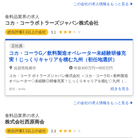
品インフラ企業」として、 安定した成長を続けています。 主力の「フロ
この会社の求人情報をもっと見る
ーズン事業」では、アイスクリーム・冷凍食品の卸売を中心に、関東・
東海エリアを軸とした自社物流網・冷凍倉庫網を構築。 企業理念である
食料品業界の求人
「あらゆる人々に慈しみの心でもって接する」を大切にし、現場の一人
コカ・コーラボトラーズジャパン株式会社
…
総合評価
3.1
以上の会社
3.1
正社員
コカ・コーラG／飲料製造オペレーター未経験研修充
実！じっくりキャリアを積む九州（初任地選択）
佐賀県鳥栖市
年収400万円〜600万円
コカ・コーラ ボトラーズジャパン株式会社 ＜コカ・コーラG＞飲料製造
オペレーター◇未経験◎研修充実！じっくりキャリアを積む◇九州（初
任地選択） 【仕事内容】 ＜コカ・コーラG＞飲料製造オペレーター◇未
続きを見る
提供：doda
経験◎研修充実！じっくりキャリアを積む◇九州（初任地選択） 【具体
的な仕事内容】 【佐賀・熊本の工場へ配属／残業10h・年間休日121
日・繁忙期以外は毎月3連休あり／定期的な転勤なし／借上社宅制度な
この会社の求人情報をもっと見る
ど福利厚生充実】 ■職務内容： コカ･コーラブランド飲料の製造オペレ
ーターとしてご活躍いただきます。 ＜入社後の流れ＞ ・初期トレーニン
食料品業界の求人
グとして会社全体や工場内でのルール説明に加え、約10日間の研修では
株式会社西原商会
…
総合評価
3.1
以上の会社
3.3