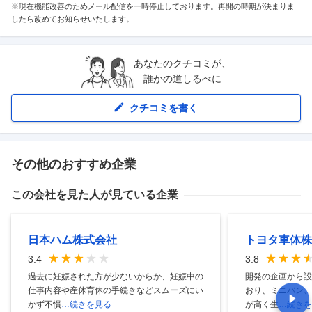
※現在機能改善のためメール配信を一時停止しております。再開の時期が決まりま
したら改めてお知らせいたします。
あなたのクチコミが、
誰かの道しるべに
クチコミを書く
その他のおすすめ企業
この会社を見た人が見ている企業
日本ハム株式会社
トヨタ車体株
3.4
3.8
過去に妊娠された方が少ないからか、妊娠中の
開発の企画から設
仕事内容や産休育休の手続きなどスムーズにい
おり、ミニバン、
かず不慣
…続きを見る
が高く生
…続きを