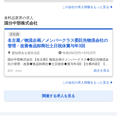
核人材としてご活躍いただきます。 日々の生育状況の確認や病害虫診断
などの技術支援を行いながら、収量・品質・作業効率を高めるための技
この会社の求人情報をもっと見る
術改善を推進します。 また、農業試験場や先進農家との情報交換、新技
術の評価・導入、栽培技術の標準化を通じて、グループ全体の果樹栽培
食料品業界の求人
技術を牽引していただきます 【具体的職務】 ・栽培技術の高度化 →生
国分中部株式会社
育診断
…
正社員
名古屋／物流企画／メンバークラス委託先物流会社の
管理・改善食品卸商社土日祝休賞与年3回
愛知県名古屋市北区
年収450万円〜570万円
国分中部株式会社 【名古屋】物流企画※メンバークラス◆委託先物流会
社の管理・改善◆食品卸商社◆土日祝休◆賞与年3回 【仕事内容】 【名
古屋】物流企画※メンバークラス◆委託先物流会社の管理・改善◆食品
続きを見る
提供：doda
卸商社◆土日祝休◆賞与年3回 【具体的な仕事内容】 ～業界トップの商
品数、お客様のご要望に応えられます！／地域密着、食を通じた幸せに
貢献！／頑張りを評価する体制も整っています！～ ■仕事内容 物流業務
この会社の求人情報をもっと見る
の最適化に向けた改善活動全般をご担当いただきます。 ・庫内集荷業務
改善 ・得意先への物流提案 ・社内システム管理等 ・物流業務効率化を
図るためのレイアウト企画 【お取引先】 中部地区（東海四県と北陸三県
関連する求人を見る
…