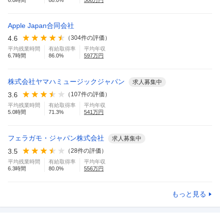
6.0
時間
88.0
%
508
万円
Apple Japan合同会社
4.6
（
304
件の評価）
平均残業時間
有給取得率
平均年収
6.7
時間
86.0
%
597
万円
株式会社ヤマハミュージックジャパン
求人募集中
3.6
（
107
件の評価）
平均残業時間
有給取得率
平均年収
5.0
時間
71.3
%
541
万円
フェラガモ・ジャパン株式会社
求人募集中
3.5
（
28
件の評価）
平均残業時間
有給取得率
平均年収
6.3
時間
80.0
%
556
万円
もっと見る