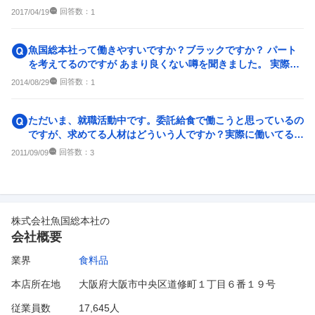
ブラックだと思うと...
回答数：
2017/04/19
1
魚国総本社って働きやすいですか？ブラックですか？ パート
を考えてるのですが あまり良くない噂を聞きました。 実際働
いていた方、どんな感...
回答数：
2014/08/29
1
ただいま、就職活動中です。委託給食で働こうと思っているの
ですが、求めてる人材はどういう人ですか？実際に働いてる
方、お願いしますっ！！
回答数：
2011/09/09
3
株式会社魚国総本社
の
会社概要
業界
食料品
本店所在地
大阪府大阪市中央区道修町１丁目６番１９号
従業員数
17,645人