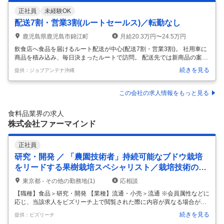
正社員
未経験OK
配送7割・営業3割(ルートセールス)／転勤なし
鹿児島県鹿児島市錦江町
月給20.3万円〜24.5万円
飲食店へ食品を届けるルート配送が中心(配送7割・営業3割)。 社用車に
商品を積み込み、毎日決まったルートで訪問。 配送先では新商品の案内
など営業活動も行います。 入社後2ヶ月から3ヶ月は先輩と同乗し丁寧に
続きを見る
提供：ジョブアンテナ沖縄
指導。 研修や免許取得支援制度もあり、1年目から3年で営業力を高めら
れます。ノルマではなく、成果に応じた評価制度で、頑張りがしっかり
給与に反映されます。
…
この会社の求人情報をもっと見る
食料品業界の求人
株式会社ファーマインド
正社員
研究・開発 ／ 「農園技術者」持続可能なブドウ栽培
をリードする果樹栽培スペシャリスト／栽培技術の標
準化・技術開発・新規農園立ち上げ
東京都 - その他の勤務地(1)
応相談
【職種】食品＞研究・開発 【業種】流通・小売＞流通 ※会員属性などに
応じ、当該求人をビズリーチ上で閲覧された際に内容が異なる場合があ
ります 【職務内容】 弊社グループで運営するブドウの大規模果樹園の農
続きを見る
提供：ビズリーチ
園技術者 千葉県富津市の大規模ブドウ農園を拠点として、栽培技術の中