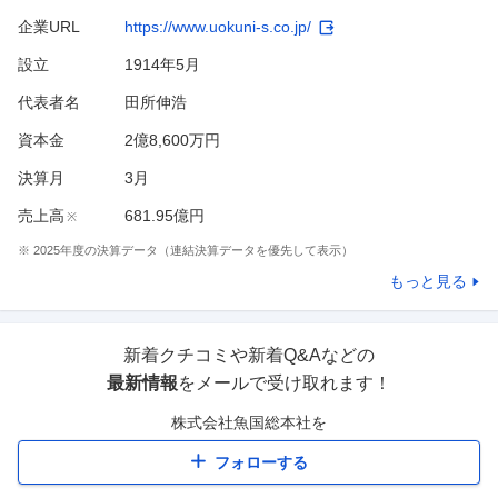
企業URL
https://www.uokuni-s.co.jp/
設立
1914年5月
代表者名
田所伸浩
資本金
2億8,600万円
決算月
3
月
売上高
681.95億円
※
※
2025
年度の決算データ（連結決算データを優先して表示）
もっと見る
新着クチコミや新着Q&Aなどの
最新情報
をメールで受け取れます！
株式会社魚国総本社
を
フォローする