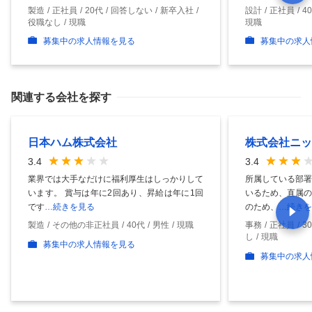
製造
正社員
20代
回答しない
新卒入社
設計
正社員
4
役職なし
現職
現職
募集中の求人情報を見る
募集中の求人
関連する会社を探す
日本ハム株式会社
株式会社ニッ
3.4
3.4
業界では大手なだけに福利厚生はしっかりして
所属している部署
います。 賞与は年に2回あり、昇給は年に1回
いるため、直属の
です
…続きを見る
のため、
…続きを
製造
その他の非正社員
40代
男性
現職
事務
正社員
3
し
現職
募集中の求人情報を見る
募集中の求人