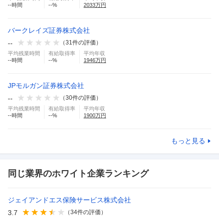
--
時間
--
%
2033
万円
バークレイズ証券株式会社
--
（
31
件の評価）
平均残業時間
有給取得率
平均年収
--
時間
--
%
1946
万円
JPモルガン証券株式会社
--
（
30
件の評価）
平均残業時間
有給取得率
平均年収
--
時間
--
%
1900
万円
もっと見る
同じ業界のホワイト企業ランキング
ジェイアンドエス保険サービス株式会社
3.7
（
34
件の評価）