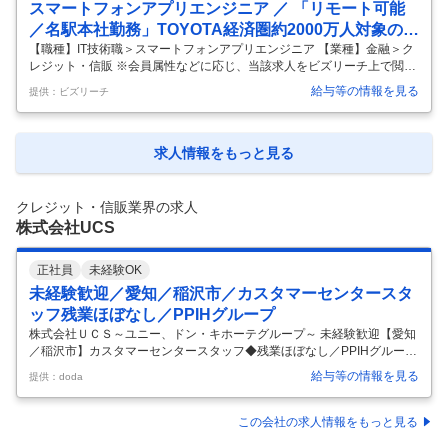
の販売会社との強固なネットワークを活かし、質の高い金融サービスを
スマートフォンアプリエンジニア ／ 「リモート可能
提供しています。 ・クレジットカード事業：上記販売店および提携企業
／名駅本社勤務」TOYOTA経済圏約2000万人対象のA
の獲得チ
…
ndroidアプリ開発／金融領域に特化したプロフェッシ
【職種】IT技術職＞スマートフォンアプリエンジニア 【業種】金融＞ク
レジット・信販 ※会員属性などに応じ、当該求人をビズリーチ上で閲覧
ョナル
された際に内容が異なる場合があります 【当社について】 当社は、世界
給与等の情報を見る
提供：ビズリーチ
35以上の国・地域でトップクラスの完成車グループにて、国内における
金融サービスを担っております。 主に、自動車販売に関する金融事業、
クレジットカード事業等を手掛けております。 自動車メーカー系金融会
社という立場から、グループの持つ技術やネットワークを活用し、 既存
求人情報をもっと見る
の金融機関とは一線を画した先進的な事業モデルを作り出して参りまし
た。 『期待を超える金融サービスで、モビリティ社会の未来とお客様の
笑顔
…
クレジット・信販業界の求人
株式会社UCS
正社員
未経験OK
未経験歓迎／愛知／稲沢市／カスタマーセンタースタ
ッフ残業ほぼなし／PPIHグループ
株式会社ＵＣＳ～ユニー、ドン・キホーテグループ～ 未経験歓迎【愛知
／稲沢市】カスタマーセンタースタッフ◆残業ほぼなし／PPIHグループ
【仕事内容】 未経験歓迎【愛知／稲沢市】カスタマーセンタースタッフ
給与等の情報を見る
提供：doda
◆残業ほぼなし／PPIHグループ 【具体的な仕事内容】 ～支払サポー
ト・問い合わせ対応／分析業務／OJT研修／資格支援／チーム連携／残
業ほぼなし～ お客様が安心してキャッシュレスを利用できるよう、支払
この会社の求人情報をもっと見る
方法のご案内から分析・改善企画まで幅広く関われる仕事です。周りと