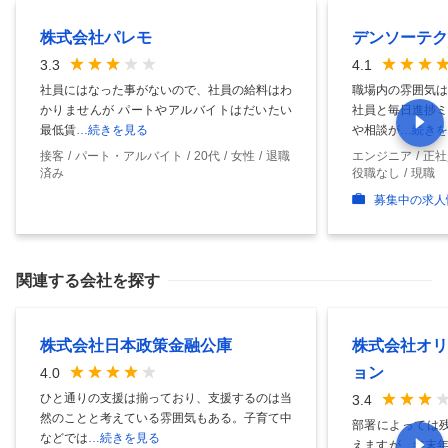
株式会社パレモ
デンソーテク
3.3
4.1
社員にはなった事がないので、社員の給料はわ
職場内の雰囲気は
かりませんが パートやアルバイトはだいたい
社員と毎日進捗ミ
最低賃
…続きを見る
や相談が
…続きを
接客
パート・アルバイト
20代
女性
退職
エンジニア
正社
済み
役職なし
現職
募集中の求人
関連する会社を探す
株式会社日本政策金融公庫
株式会社オリ
ョン
4.0
ひと通りの支援は揃っており、支援するのは当
3.4
然のことと考えている雰囲気もある。子育て中
部署によっては残
などでは
…続きを見る
えますが、年末年