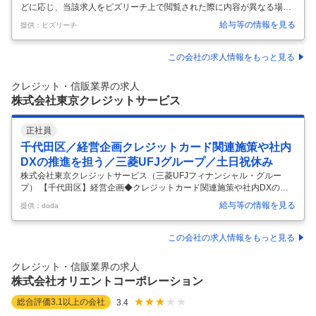
どに応じ、当該求人をビズリーチ上で閲覧された際に内容が異なる場合
があります 国内最大級のカード会員及び加盟店基盤を持つ三井住友カー
給与等の情報を見る
提供：ビズリーチ
ドにて、当社が保有する膨大なキャッシュレスデータや、26年4月より
連結子会社として新たに設立されるVポイントマーケティング株式会社
が保有するVポイント会員データ等を活用した法人向けマーケティング
この会社の求人情報をもっと見る
支援事業の営業として従事いただきます。 ■ミッション ・当社グループ
が保有する様々なデータアセット、ソリューションを軸に取引先企業の
クレジット・信販業界の求人
課題解決、事業成長に貢献する ・売上目標達成のための担当クライアン
株式会社東京クレジットサービス
ト/領域で
…
正社員
千代田区／経営企画クレジットカード関連施策や社内
DXの推進を担う／三菱UFJグループ／土日祝休み
株式会社東京クレジットサービス（三菱UFJフィナンシャル・グルー
プ） 【千代田区】経営企画◆クレジットカード関連施策や社内DXの推
進を担う／三菱UFJグループ／土日祝休み 【仕事内容】 【千代田区】経
給与等の情報を見る
提供：doda
営企画◆クレジットカード関連施策や社内DXの推進を担う／三菱UFJグ
ループ／土日祝休み 【具体的な仕事内容】 ～主にクレジットカード関連
施策や社内DXの推進を担う／三菱UFJグループの安定経営基盤／転勤ナ
この会社の求人情報をもっと見る
シ、完全週休2日制で長期就業を実現可能！～ ■業務内容： 経営企画部
で、主にクレジットカード関連施策や社内DXの推進を担っていただきま
クレジット・信販業界の求人
す。 ◇クレジットカード業務の施策立案・運営 ◇社内DXの推進
…
株式会社オリエントコーポレーション
総合評価
3.1
以上の会社
3.4