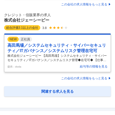
を実現できるポジション】 ■業務概要 当社の金融法人部において、住宅
この会社の求人情報をもっと見る
ローン保証事業におけるDX推進や業務効率化、中期的な事業構造改革の
実現に向けた中核人材としてご活躍いただきます。AIやデジタル技術を
クレジット・信販業界の求人
活用し、事業課題の解消や業務の高度化・効率化を主導いただくポジシ
株式会社ジェーシービー
…
総合評価
3.1
以上の会社
3.8
NEW
正社員
高田馬場／システムセキュリティ・サイバーセキュリ
ティ／ITガバナンス／システムリスク管理在宅可
株式会社ジェーシービー 【高田馬場】システムセキュリティ・サイバー
セキュリティ／ITガバナンス／システムリスク管理◆在宅可◆ 【仕事内
容】 【高田馬場】システムセキュリティ・サイバーセキュリティ／ITガ
給与等の情報を見る
提供：doda
バナンス／システムリスク管理◆在宅可◆ 【具体的な仕事内容】 ■業務
概要 システムリスク統括組織にて、システムセキュリティに関する全社
統制・サイバーセキュリティ管理態勢高度化に向けた施策の企画・推進
この会社の求人情報をもっと見る
を担当いただきます。 ■業務内容： ・ITガバナンス／システムリスク管
理に関する企画の立案・推進 ・情報システムのセキュリティに関する全
社統制 ・サイバーセキュリティリスク管理態勢高度化に向けた企画・
…
関連する求人を見る