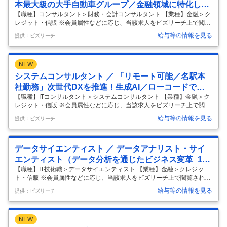
本最大級の大手自動車グループ／金融領域に特化した
プロフェッショナル集団
【職種】コンサルタント＞財務・会計コンサルタント 【業種】金融＞ク
レジット・信販 ※会員属性などに応じ、当該求人をビズリーチ上で閲覧
された際に内容が異なる場合があります 【当社について】 当社は、世界
給与等の情報を見る
提供：ビズリーチ
35以上の国・地域でトップクラスの完成車グループの金融サービスを担
っております。 主に、自動車販売に関する金融事業、クレジットカード
事業等を手掛けております。 自動車メーカー系金融会社という立場か
NEW
ら、グループの持つ技術やネットワークを活用し、既存の金融機関とは
一線を画した先進的な事業モデルを作り出して参りました。 『期待を超
システムコンサルタント ／ 「リモート可能／名駅本
える金融サービスで、モビリティ社会の未来とお客様の笑顔を創造しま
社勤務」次世代DXを推進！生成AI／ローコードで組
す。』をミ
…
織を変革するSE
【職種】ITコンサルタント＞システムコンサルタント 【業種】金融＞ク
レジット・信販 ※会員属性などに応じ、当該求人をビズリーチ上で閲覧
された際に内容が異なる場合があります 【当社につきまして】 当社はト
給与等の情報を見る
提供：ビズリーチ
ヨタグループの金融分野を担う中核企業として、自動車割賦・クレジッ
トカード事業等の金融・決済サービスを展開しております。 自動車業界
は100年に一度の変革期と言われている昨今の市況を好機ととらえ、ト
データサイエンティスト ／ データアナリスト・サイ
ヨタならではの安心・安全な金融サービスの開発・リリースに、スピー
ド感をもって挑戦し続けています。 ＜事業例＞ ・自動車販売金融：全国
エンティスト（データ分析を通じたビジネス変革_150
の販売店(約5,000店舗)の強固なネットワークを活かした質の高い金融
…
0万人の顧客基盤）
【職種】IT技術職＞データサイエンティスト 【業種】金融＞クレジッ
ト・信販 ※会員属性などに応じ、当該求人をビズリーチ上で閲覧された
際に内容が異なる場合があります 【当社につきまして】 当社はトヨタグ
給与等の情報を見る
提供：ビズリーチ
ループの金融分野を担う中核企業として、自動車割賦・クレジットカー
ド事業等の金融・決済サービスを展開しております。 グループの持つ技
術やネットワークを活用し、既存の金融機関とは一線を画した事業モデ
NEW
ルを創り出してまいりました。 ＜事業例＞ ・自動車販売金融事業：全国