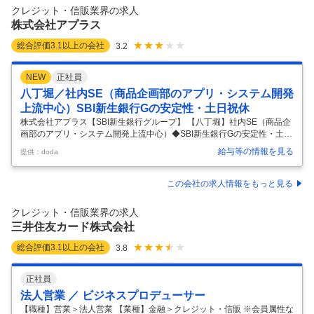
協力しながら進めるスタイルのため、チームで動くことが好きな方にぴ
クレジット・信販業界の求人
ったり！知識は入社後に身につけられるので、未経験からでも挑戦でき
株式会社アプラス
ます。
…
総合評価
3.1
以上の会社
3.2
NEW
正社員
八丁堀／社内SE（商品企画部のアプリ・システム開発
上流中心）SBI新生銀行Gの安定性・土日祝休
株式会社アプラス【SBI新生銀行グループ】 【八丁堀】社内SE（商品企
画部のアプリ・システム開発上流中心）◆SBI新生銀行Gの安定性・土日
祝休◆ 【仕事内容】 【八丁堀】社内SE（商品企画部のアプリ・システ
給与等の情報を見る
提供：doda
ム開発上流中心）◆SBI新生銀行Gの安定性・土日祝休◆ 【具体的な仕
事内容】 ≪Sier・ベンダー出身者歓迎／緊急作業年数回程度・土日祝
休・所定労働7時間20分／企画・設計メイン／在宅可／充実した福利厚
この会社の求人情報をもっと見る
生＜家賃補助・退職金制度あり＞ 当社の社内商品企画部門から依頼され
たシステムのアプリケーションの保守・開発に係る業務を担当いただき
クレジット・信販業界の求人
ます。 キャッシュレス関連の業務に携われる機会も多く、世の中の
…
三井住友カード株式会社
総合評価
3.1
以上の会社
3.8
正社員
法人営業 ／ ビジネスプロデューサー
【職種】営業＞法人営業 【業種】金融＞クレジット・信販 ※会員属性な