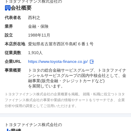
トヨタファイナンス株式会社
の
会社概要
代表者名
西利之
業界
金融・保険
設立
1988年11月
本店所在地
愛知県名古屋市西区牛島町６番１号
従業員数
1,910人
企業URL
https://www.toyota-finance.co.jp/
事業概要
トヨタの総合金融サービスグループ、トヨタファイナ
ンシャルサービスグループの国内中核会社として、金
融事業(販売金融・クレジットカードなど)

を展開しています。
トヨタファイナンス株式会社の企業概要を掲載。 就職・転職に役立つトヨタ
ファイナンス株式会社の事業や業績の情報やチャートをリサーチでき、 企業
分析や採用の調査としてご活用いただけます。
トヨタファイナンス株式会社
の