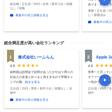
総合職
正社員
30代
女性
新卒入社
役職
ありま
…続きを見
なし
現職
事務
正社員
2
し
退職済み
募集中の求人情報を見る
募集中の求人
総合満足度
が高い会社ランキング
1
2
株式会社いーふらん
Apple 
4.8
4.6
給料面は説明会で説明があったがやはり周りの
世界一と言ってい
社会人の友達と比べると高すぎるので早期キャ
オファーをもらっ
リアの期
…続きを見る
ー気分で
…続きを
正社員
20代
男性
新卒入社
役職なし
在
正社員
40代
女
籍中
籍中
募集中の求人情報を見る