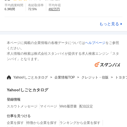
平均残業時間
有給取得率
平均年収
6.3
時間
72.5
%
492
万円
もっと見る
本ページに掲載の企業情報の各種データについては
ヘルプページ
をご参照
ください。
求人情報の検索は株式会社スタンバイが提供する求人検索エンジン「スタ
ンバイ」となります。
Yahoo!しごとカタログ
企業情報TOP
クレジット・信販
トヨタ
Yahoo!しごとカタログ
登録情報
スカウトメッセージ
マイページ
Web履歴書
配信設定
仕事を見つける
企業を探す
特徴から企業を探す
ランキングから企業を探す