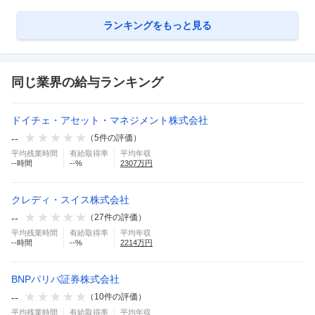
ランキングをもっと見る
同じ業界の給与ランキング
ドイチェ・アセット・マネジメント株式会社
--
（
5
件の評価）
平均残業時間
有給取得率
平均年収
--
時間
--
%
2307
万円
クレディ・スイス株式会社
--
（
27
件の評価）
平均残業時間
有給取得率
平均年収
--
時間
--
%
2214
万円
BNPパリバ証券株式会社
--
（
10
件の評価）
平均残業時間
有給取得率
平均年収