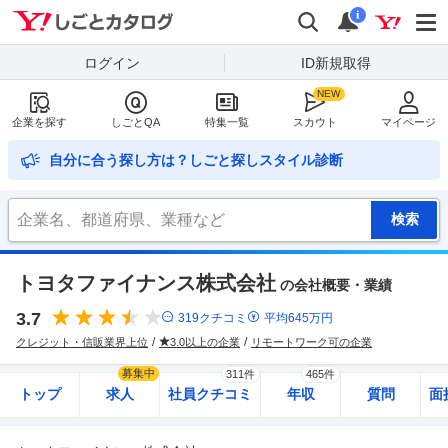
Yahoo!しごとカタログ
検索
通知
i
ログイン
ID新規取得
企業を探す
しごとQA
特集一覧
スカウト
マイページ
自分に合う探し方は？しごと探しスタイル診断
トヨタファイナンス株式会社
の会社概要・業績
3.7
319
クチコミ
平均
645
万円
クレジット・信販業界上位
3.0以上の企業
リモートワーク可の企業
募集中
311件
465件
トップ
求人
社員クチコミ
年収
質問
面