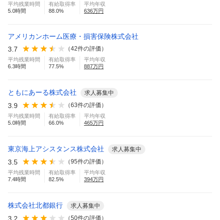
平均残業時間
有給取得率
平均年収
5.0
時間
88.0
%
636
万円
アメリカンホーム医療・損害保険株式会社
3.7
（
42
件の評価）
平均残業時間
有給取得率
平均年収
6.3
時間
77.5
%
887
万円
ともにあーる株式会社
求人募集中
3.9
（
63
件の評価）
平均残業時間
有給取得率
平均年収
5.0
時間
66.0
%
465
万円
東京海上アシスタンス株式会社
求人募集中
3.5
（
95
件の評価）
平均残業時間
有給取得率
平均年収
7.4
時間
82.5
%
394
万円
株式会社北都銀行
求人募集中
3.2
（
50
件の評価）