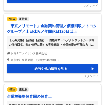
自社商品の顧客体験向上や、決済／ローン／リースを組み合わせた支
払いスキーム、顧客インセンティブの設計など、横断的に多様な金
…
スタンバイ
NEW
正社員
「東京／リモート」金融契約管理／債権回収／トヨタ
グループ／土日休み／年間休日120日以上
【応募資格】 [必須] 【必須】 ・自動車ローン／クレジットカード等
の債権回収、契約管理に関する実務経験 ・全国転勤が可能な方（職
制上、転勤の可能性があるため） 【尚可】 ・銀行、信販、クレジッ
トヨタファイナンス株式会社
トカード、リース等の金融業界での顧客対応、与信管理、債権回収業
務の経験 ・コールセンターでのオペレーター、SV、または各種企画
東京都江東区東陽 - その他の勤務地(1)
の経験 [歓迎] ※活かせる経験については上記「応募資格」欄に併記し
ております 【フィットする人物像】 セルフスターターな方 【職種
給与や他の情報を見る
名】 【東京：リモート】金融契約管理・債権回収（トヨタグルー
プ） ※土日休み ※年間休日120日以上 【仕事内容】 トヨタグループ
スタンバイ
の金融事業を支える
…
NEW
正社員
企業主導型保育園の保育士