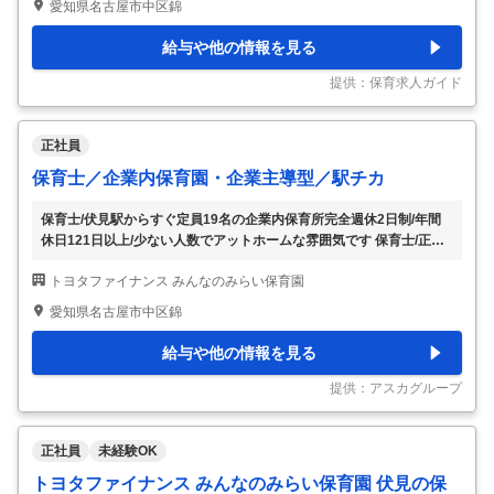
愛知県名古屋市中区錦
形態 正社員 〇入職日 即日可 〇出勤日数 月～日曜日のうち週5日 ・完
全週休2日制 ・年間休日121日以上 ※給食は園の栄養士が調理しま
給与や他の情報を見る
す。 ※昼休憩は子どもと離れて1hとります。 すぐに選考に入るわけ
ではないので 是非お気軽にお問い合わせください 給与：月
…
提供：保育求人ガイド
正社員
保育士／企業内保育園・企業主導型／駅チカ
保育士/伏見駅からすぐ定員19名の企業内保育所完全週休2日制/年間
休日121日以上/少ない人数でアットホームな雰囲気です 保育士/正社
員/企業内/駅チカ 名古屋市中区にある小規模園にて 正社員の募集です
トヨタファイナンス みんなのみらい保育園
伏見駅3番出口からすぐの好立地 仕事内容 〇保育業務全般 ・室内遊
びの見守り ・お散歩 ・おむつ替え ・食事の介助 等 勤務条件 〇雇用
愛知県名古屋市中区錦
形態 正社員 〇入職日 即日可 〇出勤日数 月～日曜日のうち週5日 ・完
全週休2日制 ・年間休日121日以上 ※給食は園の栄養士が調理しま
給与や他の情報を見る
す。 ※昼休憩は子どもと離れて1hとります。 すぐに選考に入るわけ
ではないので 是非お気軽にお問い合わせください 給与：月
…
提供：アスカグループ
正社員
未経験OK
トヨタファイナンス みんなのみらい保育園 伏見の保