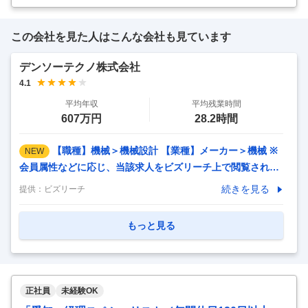
ビリティ社会の未来とお客様の笑顔
…
この会社を見た人はこんな会社も見ています
デンソーテクノ株式会社
4.1
平均年収
平均残業時間
607万円
28.2時間
【職種】機械＞機械設計 【業種】メーカー＞機械 ※
NEW
会員属性などに応じ、当該求人をビズリーチ上で閲覧された
際に内容が異なる場合があります 【会社概要】 「設計した
続きを見る
提供：
ビズリーチ
い。その希望に応える会社」 デンソーテクノは、自動車部品
サプライヤー デンソーグループにおいて、開発設計を担う設
もっと見る
計専門会社です。 自動車産業は今、100年に一度の大変革期
を迎えています。 私たちは、「CASE（コネクティッド・自
動運転・シェアリング・電動化）」、「MaaS（移動サービ
ス）」に対応し、より安全・安心・便利で環境にやさしいモ
正社員
未経験OK
ビリティの実現に向けて、先進技術をいち早く社会に実装す