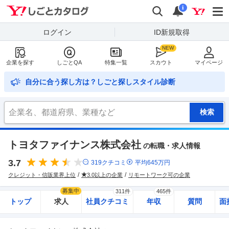
Yahoo!しごとカタログ
検索
通知
i
ログイン
ID新規取得
企業を探す
しごとQA
特集一覧
スカウト
マイページ
自分に合う探し方は？しごと探しスタイル診断
トヨタファイナンス株式会社
の転職・求人情報
3.7
319
クチコミ
平均
645
万円
クレジット・信販業界上位
3.0以上の企業
リモートワーク可の企業
募集中
311件
465件
トップ
求人
社員クチコミ
年収
質問
面