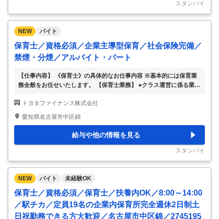
ペイメント事業において、重要なパートナーであるネットワーク会社
スタンバイ
やク
…
NEW
バイト
保育士／資格必須／企業主導型保育／社会保険完備／
禁煙・分煙／アルバイト・パート
【仕事内容】 《保育士》の具体的なお仕事内容 ※基本的には保育業
務全般をお任せいたします。 【保育士業務】 ●クラス運営に係る業務
全般 ・クラス担任業務（複数担任の可能性あり） ・食事／排泄／着
トヨタファイナンス株式会社
脱の介助 ・日々の遊びの提供 ・指導計画（月案、週案、日案）の作
成 ・個別経過記録の作成 ・保護者様対応・・・等 ー【お仕事先情
愛知県名古屋市中区錦
報】ー 施設形態：企業主導型保育 定員：19名（0歳～5歳児） 開設：
2019年4月 【おすすめポイント】 ・近くに大きな公園があり、自然
給与や他の情報を見る
を感じられる場所にある施設で す！ ・時間固定の相談もできるの
で、 決まった時間に働きたい方にも おすすめです！ ・経験の浅い方
スタンバイ
やブランク
…
NEW
バイト
未経験OK
保育士／資格必須／保育士／扶養内OK／8:00～14:00
／駅チカ／定員19名の企業内保育所完全週休2日制土
日祝勤務できる方大歓迎／名古屋市中区錦／2745195