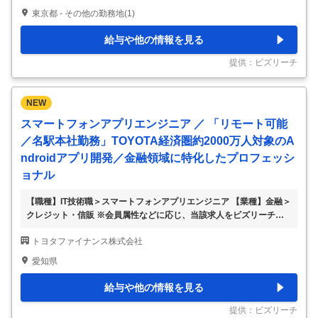
ットカード事業等の金融・決済サービスを展開しております。 グル
東京都 - その他の勤務地(1)
ープの持つ技術やネットワークを活用し、既存の金融機関とは一線を
画した事業モデルを創り出してまいりました。 ＜事業例＞ ・自動車
給与や他の情報を見る
販売金融事業：全国の販売会社との強固なネットワークを活かし、質
の高い金融サービスを提供しています。 ・クレジットカード事業：
提供：ビズリーチ
上記販売店および提携企業の獲得チ
…
NEW
スマートフォンアプリエンジニア ／ 「リモート可能
／名駅本社勤務」TOYOTA経済圏約2000万人対象のA
ndroidアプリ開発／金融領域に特化したプロフェッシ
ョナル
【職種】IT技術職＞スマートフォンアプリエンジニア 【業種】金融＞
クレジット・信販 ※会員属性などに応じ、当該求人をビズリーチ上で
閲覧された際に内容が異なる場合があります 【当社について】 当社
トヨタファイナンス株式会社
は、世界35以上の国・地域でトップクラスの完成車グループにて、国
内における金融サービスを担っております。 主に、自動車販売に関
愛知県
する金融事業、クレジットカード事業等を手掛けております。 自動
車メーカー系金融会社という立場から、グループの持つ技術やネット
給与や他の情報を見る
ワークを活用し、 既存の金融機関とは一線を画した先進的な事業モ
デルを作り出して参りました。 『期待を超える金融サービスで、モ
提供：ビズリーチ