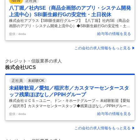
NEW
正社員
八丁堀／社内SE（商品企画部のアプリ・システム開発
上流中心）SBI新生銀行Gの安定性・土日祝休
株式会社アプラス【SBI新生銀行グループ】 【八丁堀】社内SE（商品企
画部のアプリ・システム開発上流中心）◆SBI新生銀行Gの安定性・土日
祝休◆ 【仕事内容】 【八丁堀】社内SE（商品企画部のアプリ・システ
給与等の情報を見る
提供：doda
ム開発上流中心）◆SBI新生銀行Gの安定性・土日祝休◆ 【具体的な仕
事内容】 ≪Sier・ベンダー出身者歓迎／緊急作業年数回程度・土日祝
休・所定労働7時間20分／企画・設計メイン／在宅可／充実した福利厚
この会社の求人情報をもっと見る
生＜家賃補助・退職金制度あり＞ 当社の社内商品企画部門から依頼され
たシステムのアプリケーションの保守・開発に係る業務を担当いただき
クレジット・信販業界の求人
ます。 キャッシュレス関連の業務に携われる機会も多く、世の中の
…
株式会社UCS
正社員
未経験OK
未経験歓迎／愛知／稲沢市／カスタマーセンタースタ
ッフ残業ほぼなし／PPIHグループ
株式会社ＵＣＳ～ユニー、ドン・キホーテグループ～ 未経験歓迎【愛知
／稲沢市】カスタマーセンタースタッフ◆残業ほぼなし／PPIHグループ
【仕事内容】 未経験歓迎【愛知／稲沢市】カスタマーセンタースタッフ
給与等の情報を見る
提供：doda
◆残業ほぼなし／PPIHグループ 【具体的な仕事内容】 ～支払サポー
ト・問い合わせ対応／分析業務／OJT研修／資格支援／チーム連携／残
業ほぼなし～ お客様が安心してキャッシュレスを利用できるよう、支払
この会社の求人情報をもっと見る
方法のご案内から分析・改善企画まで幅広く関われる仕事です。周りと
協力しながら進めるスタイルのため、チームで動くことが好きな方にぴ