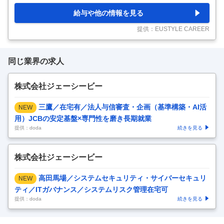
すぐの好立地！ 仕事内容☆保育業務全般室内遊びの見守りお散歩 お
むつ替え食事の介助 等 勤務条件☆雇用形態 正社員入職日 即日可出勤
給与や他の情報を見る
日数 月～日曜日のうち週5日完全週休2日制年間休日121日以上 ※給
食は園の栄養士さんが調理します。 ※昼休憩は子どもと離れて1hと
提供：EUSTYLE CAREER
ります。 すぐに
…
同じ業界の求人
株式会社ジェーシービー
三鷹／在宅有／法人与信審査・企画（基準構築・AI活
NEW
用）JCBの安定基盤×専門性を磨き長期就業
提供：doda
続きを見る
株式会社ジェーシービー
高田馬場／システムセキュリティ・サイバーセキュリ
NEW
ティ／ITガバナンス／システムリスク管理在宅可
提供：doda
続きを見る