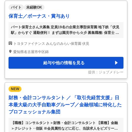
バイト
未経験OK
保育士／ボーナス・賞与あり
パート保育士さん大募集 定員19名の企業主導型保育園 地下鉄「伏見
駅」からすぐ 通勤便利！ まずは園見学から☆彡 募集職種: 保育士 仕
事内容: 子どもたちの年齢や成長に応じた保育業務全般を行っていた
トヨタファイナンス みんなのみらい保育園 伏見
だきます。 ・着替え、食事の補助 ・保育環境の整備（主活動の準
備、清掃等） ・保護者対応（連絡帳の作成等） ・帳票作成（日誌、
愛知県名古屋市中区錦
行事計画等） ※雇用期間の定めあり（年度末まで・原則更新） 資格:
保育士資格必須 勤務時間: 365日開園 開園時間8:00～21：00の間の
給与や他の情報を見る
シフト制 ・週2日～／1日4時間～ ・年間休日120日以上 下記のどち
らか勤務出来る人を募集！ ・遅番勤務 シフト例：①15：00
…
提供：ジョブメドレー
NEW
財務・会計コンサルタント ／ 「取引先経営支援」日
本最大級の大手自動車グループ／金融領域に特化した
プロフェッショナル集団
【職種】コンサルタント＞財務・会計コンサルタント 【業種】金融
＞クレジット・信販 ※会員属性などに応じ、当該求人をビズリーチ上