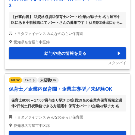
3
【仕事内容】 ◎資格必須◎保育士/パート/企業内/駅チカ 名古屋市中
区にある小規模園にて パートさんの募集です！ 伏見駅3番出口からす
ぐの好立地！ ☆仕事内容☆ 〇保育業務全般 ・室内遊びの見守り ・お
トヨタファイナンス みんなのみらい保育園
散歩 ・おむつ替え ・食事の介助 等 ☆勤務条件☆ 〇雇用形態 パート
→クラス担任の先生がいらっしゃるので 補助業務をお任せします 〇
愛知県名古屋市中区錦
入職日 即日可 〇勤務時間 8:00～13:00 16:00～21:00 など ※勤務時
間は要相談です！ 〇出勤日数 月～日曜日のうち週3日～ すぐに選考
給与や他の情報を見る
に入るわけではないので 是非お気軽にお問い合わせください！ 【給
与詳細】 〇18時～閉園まで 時給250円U
…
スタンバイ
NEW
バイト
未経験OK
保育士／企業内保育園・企業主導型／未経験OK
保育士/8:00～17:00/賞与あり駅チカ/定員19名の企業内保育所完全週
休2日制土日祝勤務できる方活躍中 保育士/パート/企業内/駅チカ 名古
屋市中区にある小規模園にて パートの募集です 伏見駅3番出口からす
トヨタファイナンス みんなのみらい保育園
ぐの好立地 仕事内容 〇保育業務全般 ・室内遊びの見守り ・お散歩
・おむつ替え ・食事の介助 等 勤務条件 〇雇用形態 パート →クラス
愛知県名古屋市中区錦
担任の先生がいらっしゃるので 補助業務をお任せします 〇入職日 即
日可 〇勤務時間 8:00～13:00 16:00～21:00 など ※勤務時間は要相談