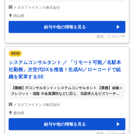
で閲覧された際に内容が異なる場合があります 【当社について】 当
トヨタファイナンス株式会社
社は、世界35以上の国・地域でトップクラスの完成車グループの金融
サービスを担っております。 主に、自動車販売に関する金融事業、
岡山県
クレジットカード事業等を手掛けております。 自動車メーカー系金
融会社という立場から、グループの持つ技術やネットワークを活用
給与や他の情報を見る
し、既存の金融機関とは一線を画した先進的な事業モデルを作り出し
て参りました。 『期待を超える金融サービスで、モビリティ社会の
提供：ビズリーチ
未来とお客様の笑顔を創造します。』をミ
…
NEW
システムコンサルタント ／ 「リモート可能／名駅本
社勤務」次世代DXを推進！生成AI／ローコードで組
織を変革するSE
【職種】ITコンサルタント＞システムコンサルタント 【業種】金融＞
クレジット・信販 ※会員属性などに応じ、当該求人をビズリーチ上で
閲覧された際に内容が異なる場合があります 【当社につきまして】
トヨタファイナンス株式会社
当社はトヨタグループの金融分野を担う中核企業として、自動車割
賦・クレジットカード事業等の金融・決済サービスを展開しておりま
愛知県
す。 自動車業界は100年に一度の変革期と言われている昨今の市況を
好機ととらえ、トヨタならではの安心・安全な金融サービスの開発・
給与や他の情報を見る
リリースに、スピード感をもって挑戦し続けています。 ＜事業例＞
・自動車販売金融：全国の販売店(約5,000店舗)の強固なネットワー
提供：ビズリーチ