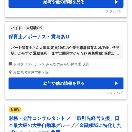
給与や他の情報を見る
です 〇出勤日数 月～日曜日のうち週3日～ すぐに選考に入るわけで
はないので 是非お気軽にお問い
…
スタンバイ
バイト
未経験OK
保育士／ボーナス・賞与あり
パート保育士さん大募集 定員19名の企業主導型保育園 地下鉄「伏見
駅」からすぐ 通勤便利！ まずは園見学から☆彡 募集職種: 保育士 仕
事内容: 子どもたちの年齢や成長に応じた保育業務全般を行っていた
トヨタファイナンス みんなのみらい保育園 伏見
だきます。 ・着替え、食事の補助 ・保育環境の整備（主活動の準
備、清掃等） ・保護者対応（連絡帳の作成等） ・帳票作成（日誌、
愛知県名古屋市中区錦
行事計画等） ※雇用期間の定めあり（年度末まで・原則更新） 資格:
保育士資格必須 勤務時間: 365日開園 開園時間8:00～21：00の間の
給与や他の情報を見る
シフト制 ・週2日～／1日4時間～ ・年間休日120日以上 下記のどち
らか勤務出来る人を募集！ ・遅番勤務 シフト例：①15：00
…
スタンバイ
NEW
財務・会計コンサルタント ／ 「取引先経営支援」日
本最大級の大手自動車グループ／金融領域に特化した