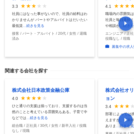
3.3
4.1
社員にはなった事がないので、社員の給料はわ
職場内の雰囲気は
かりませんが パートやアルバイトはだいたい
社員と毎日進捗ミ
最低賃
…続きを見る
や相談が
…続きを
接客
パート・アルバイト
20代
女性
退職
エンジニア
正社
済み
役職なし
現職
募集中の求人
関連する会社を探す
株式会社日本政策金融公庫
株式会社オリ
ョン
4.0
ひと通りの支援は揃っており、支援するのは当
3.4
然のことと考えている雰囲気もある。子育て中
部署によっては残
などでは
…続きを見る
えますが、年末年
総合職
正社員
30代
女性
新卒入社
役職
ありま
…続きを見
なし
現職
事務
正社員
2