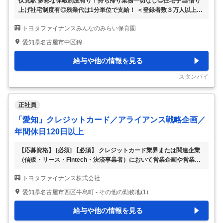
伏見駅 多彩な休暇制度有り！持ち帰り業務一切なし◎住宅手当/借り
上げ社宅制度有◎残業代は1分単位で支給！ ＜登録者数３万人以上！
＞見学OK求人探し～条件交渉まで無料で対応します！ 施設にて、保
トヨタファイナンスみんなのみらい保育園
育業務全般をお任せします。 <働く特徴> ・年間休日120日程度 / 多彩
な休暇制度 ・持ち帰り業務は一切なし！/ 残業代は1分単位で支給！
愛知県名古屋市中区錦
・充実した福利厚生 ・様々な研修を通して、保育の知識や技術を学
ぶことでスキルアップできる環境 ・住宅手当、引越し費用負担、宿
給与や他の情報を見る
舎借り上げ支援制度などの住宅サポート <保育の特徴> 自分の持ち味
をおもいっきり発揮して、子どもたちのカラーを引き出します。
スタンバイ
「できた！」を一
…
正社員
「愛知」クレジットカード／アライアンス戦略企画／
年間休日120日以上
【応募資格】 [必須] 【必須】 クレジットカード業界または関連企業
（信販・リース・Fintech・決済事業者）において営業企画や営業推
進関連の業務経験がある方 [歓迎] ※活かせる経験については上記「応
トヨタファイナンス株式会社
募資格」欄に併記しております 【フィットする人物像】 ‐ 【職種名】
【愛知】クレジットカード アライアンス戦略企画 ※年間休日120日以
愛知県名古屋市西区牛島町 - その他の勤務地(1)
上 【仕事内容】 トヨタから生まれた先進の金融ビジネス！幅広い業
務に携われます！ 【職務概要】 同社にて下記業務を担当していただ
給与や他の情報を見る
きます。 【職務詳細】 トヨタグループの金融中核企業である同社の