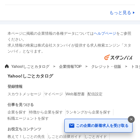
もっと見る
本ページに掲載の企業情報の各種データについては
ヘルプページ
をご参照
ください。
求人情報の検索は株式会社スタンバイが提供する求人検索エンジン「スタ
ンバイ」となります。
Yahoo!しごとカタログ
企業情報TOP
クレジット・信販
トヨ
Yahoo!しごとカタログ
登録情報
スカウトメッセージ
マイページ
Web履歴書
配信設定
仕事を見つける
企業を探す
特徴から企業を探す
ランキングから企業を探す
転職エージェントを探す
この企業の新着求人を受け取る
お役立ちコンテンツ
教えて！しごとの先生
しごとの法律ガイド
しごとガイド