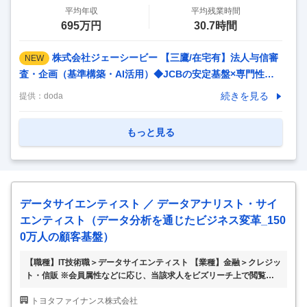
平均年収
平均残業時間
・売上目標達成のための担当クライアント/領域で
…
695万円
30.7時間
株式会社ジェーシービー 【三鷹/在宅有】法人与信審
NEW
査・企画（基準構築・AI活用）◆JCBの安定基盤×専門性を
磨き長期就業◎ 【仕事内容】 【三鷹/在宅有】法人与信審
続きを見る
提供：
doda
査・企画（基準構築・AI活用）◆JCBの安定基盤×専門性を
磨き長期就業◎ 【具体的な仕事内容】 ～銀行出身者・与信
もっと見る
経験者歓迎／自社完結の審査体制のため専門性が磨ける／法
人与信の中核を担い、審査×戦略×AI活用に挑戦／風通しの良
い組織／中途入社者活躍中～ ■採用背景 法人領域の拡大や制
度見直しに伴い、企業与信審査の件数は今後さらに増加が見
データサイエンティスト ／ データアナリスト・サイ
込まれています。 安定した審査体制を維持・強化していくた
エンティスト（データ分析を通じたビジネス変革_150
め、組織体制の強化を目的とした増員採用を行
…
0万人の顧客基盤）
【職種】IT技術職＞データサイエンティスト 【業種】金融＞クレジッ
ト・信販 ※会員属性などに応じ、当該求人をビズリーチ上で閲覧され
た際に内容が異なる場合があります 【当社につきまして】 当社はト
トヨタファイナンス株式会社
ヨタグループの金融分野を担う中核企業として、自動車割賦・クレジ