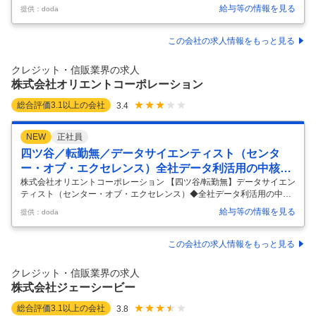
容】 【池袋】融資事務≪業界・職種未経験歓迎≫宅建資格活かせる／事
給与等の情報を見る
提供：doda
業拡大による増員／残業月10～20時間 【具体的な仕事内容】 【宅建資
格取得者歓迎・資格を活かし専門領域へチャレンジ可/不動産ファイナン
スに関する幅広い業務に従事/専門性◎】 ■業務内容 営業と並び、事業拡
この会社の求人情報をもっと見る
大を促進する案件実行を支える重要な役割を担うポジションであり、金
融リスク管理や不動産評価、契約実務などの専門性を磨けます。 ・不動
クレジット・信販業界の求人
産関連ローン（住宅ローン、不動産担保ローン、不動産投資ローンなど
株式会社オリエントコーポレーション
…
総合評価
3.1
以上の会社
3.4
NEW
正社員
四ツ谷／転勤無／データサイエンティスト（センタ
ー・オブ・エクセレンス）全社データ利活用の中核部
門
株式会社オリエントコーポレーション 【四ツ谷/転勤無】データサイエン
ティスト（センター・オブ・エクセレンス）◆全社データ利活用の中核
部門 【仕事内容】 【四ツ谷/転勤無】データサイエンティスト（センタ
給与等の情報を見る
提供：doda
ー・オブ・エクセレンス）◆全社データ利活用の中核部門 【具体的な仕
事内容】 【AIの力でビジネスを変革/機械学習・データ分析の経験を活か
し、最先端技術を実務レベルで展開/技術力・企画力・提案力を磨ける環
この会社の求人情報をもっと見る
境】 ■概要： データ・ソリューション部は、社内外の多様なデータを活
用し、収益拡大や業務課題の解決を支援する全社横断型のCoE（Center
クレジット・信販業界の求人
of Excellence）部門です。業務プロセスの改善
…
株式会社ジェーシービー
総合評価
3.1
以上の会社
3.8