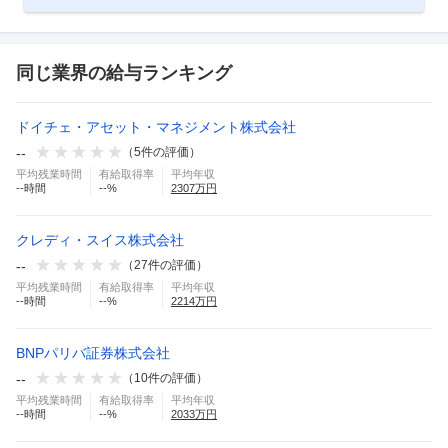
同じ業界の給与ランキング
ドイチェ・アセット・マネジメント株式会社
--
（
5
件の評価）
平均残業時間
有給取得率
平均年収
--
時間
--
%
2307
万円
クレディ・スイス株式会社
--
（
27
件の評価）
平均残業時間
有給取得率
平均年収
--
時間
--
%
2214
万円
BNPパリバ証券株式会社
--
（
10
件の評価）
平均残業時間
有給取得率
平均年収
--
時間
--
%
2033
万円