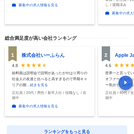
し
退職済み
募集中の求人情報を見る
募集中の求人
総合満足度
が高い会社ランキング
1
2
株式会社いーふらん
Apple 
4.8
4.6
給料面は説明会で説明があったがやはり周りの
世界一と言ってい
社会人の友達と比べると高すぎるので早期キャ
オファーをもらっ
リアの期
…続きを見る
ー気分で
…続きを
正社員
20代
男性
新卒入社
役職なし
在
正社員
40代
女
籍中
籍中
募集中の求人情報を見る
ランキングをもっと見る