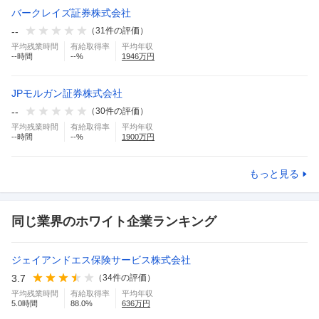
バークレイズ証券株式会社
--
（
31
件の評価）
平均残業時間
有給取得率
平均年収
--
時間
--
%
1946
万円
JPモルガン証券株式会社
--
（
30
件の評価）
平均残業時間
有給取得率
平均年収
--
時間
--
%
1900
万円
もっと見る
同じ業界のホワイト企業ランキング
ジェイアンドエス保険サービス株式会社
3.7
（
34
件の評価）
平均残業時間
有給取得率
平均年収
5.0
時間
88.0
%
636
万円