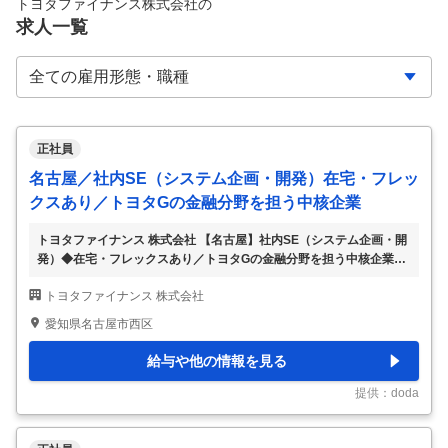
トヨタファイナンス株式会社
の
求人一覧
正社員
名古屋／社内SE（システム企画・開発）在宅・フレッ
クスあり／トヨタGの金融分野を担う中核企業
トヨタファイナンス 株式会社 【名古屋】社内SE（システム企画・開
発）◆在宅・フレックスあり／トヨタGの金融分野を担う中核企業
【仕事内容】 【名古屋】社内SE（システム企画・開発）◆在宅・フ
トヨタファイナンス 株式会社
レックスあり／トヨタGの金融分野を担う中核企業 【具体的な仕事内
容】 【システム化の企画～リリースまでを一気通貫で完遂した経験
愛知県名古屋市西区
のある方へ／上流工程／残業月18時間程度／トヨタグループの金融分
野を担う中核企業／リモート・フレックス有／福利厚生・制度充実／
給与や他の情報を見る
全国約5,000店舗の販売店と強固なネットワークを活かし、質の高い
金融サービスを提供しています】 ■業務概要： トヨタグループの金
提供：doda
融・決済領域を担う当社にて
…