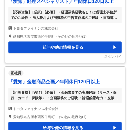
「愛知」経理スペシャリスト／年間休日120日以上
る役割を担っています。 「今の驚き」を「未来の当
…
【応募資格】 [必須] 【必須】 ・経理業務経験もしくは税理士事務所
でのご経験 ・法人税および消費税の申告書作成のご経験 ・日商簿記2
級相当の知識・経験 ・Excel、Accessを活用した数値集計、Powerp
トヨタファイナンス株式会社
oint等の基礎スキル 【尚可】 ・マネジメントのご経験 ・上場会社ま
たは会社法の大会社における決算統括のご経験 ・会計基準／税法改
愛知県名古屋市西区牛島町 - その他の勤務地(1)
正への対応、若しくは業務プロセスの改善対応 ・新事業、若しくは
新商品導入に際しての経理部門としての参画 ・予算管理等の経営管
給与や他の情報を見る
理業務、若しくは部門横断プロジェクトへの参画 [歓迎] ※活かせる経
験については上記「応募資格」欄に併記しております 【フィットす
スタンバイ
る
…
正社員
「愛知」金融商品企画／年間休日120日以上
【応募資格】 [必須] 【必須】 ・金融業界での実務経験（リース・銀
行・カード・保険等） ・企画業務のご経験 ・論理的思考力 ・交渉力
・コミュニケーション能力 【尚可】 ・商品企画・サービス開発経験
トヨタファイナンス株式会社
・横断的プロジェクト経験 [歓迎] ※活かせる経験については上記「応
募資格」欄に併記しております 【フィットする人物像】 ‐ 【職種名】
愛知県名古屋市西区牛島町 - その他の勤務地(1)
【愛知】金融商品企画 ※年間休日120日以上 【仕事内容】 年間休日1
21日／完全週休2日制／経験を活かして活躍できます！ 【職務概要】
給与や他の情報を見る