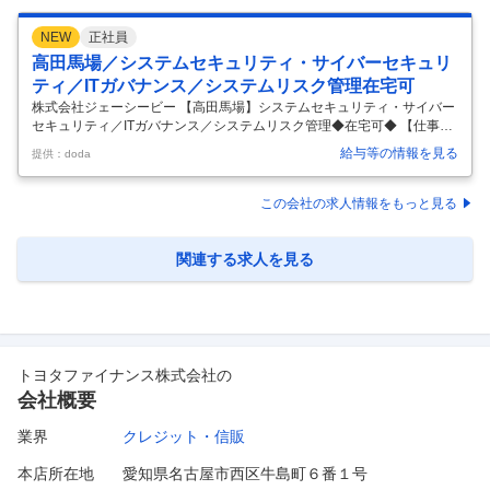
NEW
正社員
高田馬場／システムセキュリティ・サイバーセキュリ
ティ／ITガバナンス／システムリスク管理在宅可
株式会社ジェーシービー 【高田馬場】システムセキュリティ・サイバー
セキュリティ／ITガバナンス／システムリスク管理◆在宅可◆ 【仕事内
容】 【高田馬場】システムセキュリティ・サイバーセキュリティ／ITガ
給与等の情報を見る
提供：doda
バナンス／システムリスク管理◆在宅可◆ 【具体的な仕事内容】 ■業務
概要 システムリスク統括組織にて、システムセキュリティに関する全社
統制・サイバーセキュリティ管理態勢高度化に向けた施策の企画・推進
この会社の求人情報をもっと見る
を担当いただきます。 ■業務内容： ・ITガバナンス／システムリスク管
理に関する企画の立案・推進 ・情報システムのセキュリティに関する全
社統制 ・サイバーセキュリティリスク管理態勢高度化に向けた企画・
…
関連する求人を見る
トヨタファイナンス株式会社
の
会社概要
業界
クレジット・信販
本店所在地
愛知県名古屋市西区牛島町６番１号