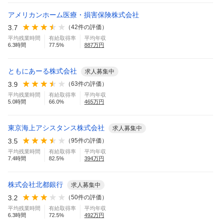
アメリカンホーム医療・損害保険株式会社
3.7
（
42
件の評価）
平均残業時間
有給取得率
平均年収
6.3
時間
77.5
%
887
万円
ともにあーる株式会社
求人募集中
3.9
（
63
件の評価）
平均残業時間
有給取得率
平均年収
5.0
時間
66.0
%
465
万円
東京海上アシスタンス株式会社
求人募集中
3.5
（
95
件の評価）
平均残業時間
有給取得率
平均年収
7.4
時間
82.5
%
394
万円
株式会社北都銀行
求人募集中
3.2
（
50
件の評価）
平均残業時間
有給取得率
平均年収
6.3
時間
72.5
%
492
万円