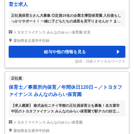
育士求人
正社員保育士さん大募集 ◎定員19名の企業主導型保育園 入社後もし
っかりサポート！ 一緒に子どもたちの成長を見守りませんか？ まず
は園見学からでも可能です♪ 仕事内容: 企業主導型保育園で子どもた
トヨタファイナンス みんなのみらい保育園 伏見
ちの年齢や成長に応じた保育業務全般を行っていただきます♪ ・着替
え、食事の補助 ・保育環境の整備（園内清掃等） ・保護者対応（連
愛知県名古屋市中区錦
絡帳の作成等） ・製作物等の作成 特徴: 未経験OK / ブランク可 / 託児
所・保育支援あり / 駅近(5分以内) / 社会保険完備 / 車通勤可 / 週休2日
給与や他の情報を見る
/ 残業ほぼなし / 年間休日120日以上 / ボーナス・賞与あり / 交通費支
給 / 年齢不問 / 給食費補助
…
提供：日経メディカルワークス
正社員
保育士／事業所内保育／年間休日120日～／トヨタフ
ァイナンス みんなのみらい保育園
【求人概要】 株式会社ニチイ学館の正社員保育士を募集！名古屋市
中区のトヨタファイナンス みんなのみらい保育園で駅チカの好立
地。年間休日121日以上で働きやすさ抜群！子どもたちの成長を支え
トヨタファイナンス みんなのみらい保育園
るやりがいのある職場です。 保育士/正社員/企業内/駅チカ 名古屋市
中区にある小規模園にて 正社員さんの募集です！ 伏見駅3番出口から
愛知県名古屋市中区錦