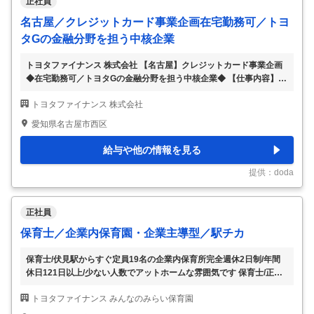
正社員
名古屋／クレジットカード事業企画在宅勤務可／トヨ
タGの金融分野を担う中核企業
トヨタファイナンス 株式会社 【名古屋】クレジットカード事業企画
◆在宅勤務可／トヨタGの金融分野を担う中核企業◆ 【仕事内容】
【名古屋】クレジットカード事業企画◆在宅勤務可／トヨタGの金融
トヨタファイナンス 株式会社
分野を担う中核企業◆ 【具体的な仕事内容】 【金融業界で事業企
画・営業企画、マーケティング、営業などのご経験をお持ちの方へ／
愛知県名古屋市西区
トヨタグループの金融分野を担う中核企業／リモート・フレックス有
／福利厚生・制度充実／全国約5,000店舗の販売店と強固なネットワ
給与や他の情報を見る
ークを活かし、質の高い金融サービスを提供しています】 ■業務内容
トヨタグループの金融分野を担う当社にて、約1,500万人の会員基盤
提供：doda
をもつクレジットカード事業
…
正社員
保育士／企業内保育園・企業主導型／駅チカ
保育士/伏見駅からすぐ定員19名の企業内保育所完全週休2日制/年間
休日121日以上/少ない人数でアットホームな雰囲気です 保育士/正社
員/企業内/駅チカ 名古屋市中区にある小規模園にて 正社員の募集です
トヨタファイナンス みんなのみらい保育園
伏見駅3番出口からすぐの好立地 仕事内容 〇保育業務全般 ・室内遊
びの見守り ・お散歩 ・おむつ替え ・食事の介助 等 勤務条件 〇雇用