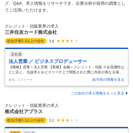
グ、Q&A、求人情報をリサーチでき、企業分析や採用の調査とし
てご活用いただけます。
クレジット・信販業界の求人
三井住友カード株式会社
総合評価
3.1
以上の会社
3.8
正社員
法人営業 ／ ビジネスプロデューサー
【職種】営業＞法人営業 【業種】金融＞クレジット・信販 ※会員属性な
どに応じ、当該求人をビズリーチ上で閲覧された際に内容が異なる場合
があります 国内最大級のカード会員及び加盟店基盤を持つ三井住友カー
給与等の情報を見る
提供：ビズリーチ
ドにて、当社が保有する膨大なキャッシュレスデータや、26年4月より
連結子会社として新たに設立されるVポイントマーケティング株式会社
が保有するVポイント会員データ等を活用した法人向けマーケティング
この会社の求人情報をもっと見る
支援事業の営業として従事いただきます。 ■ミッション ・当社グループ
が保有する様々なデータアセット、ソリューションを軸に取引先企業の
クレジット・信販業界の求人
課題解決、事業成長に貢献する ・売上目標達成のための担当クライアン
株式会社アプラス
ト/領域で
…
総合評価
3.1
以上の会社
3.2