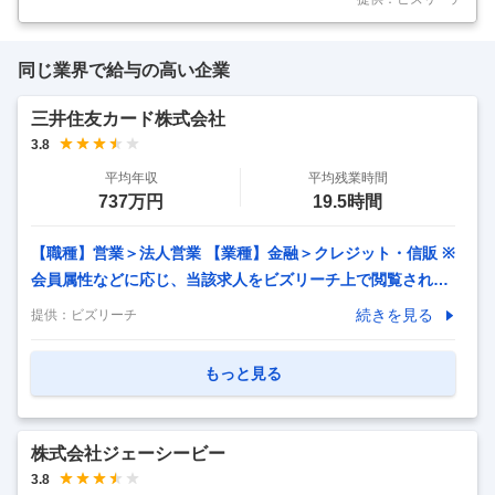
クを活かした質の高い金融
…
同じ業界で給与の高い企業
三井住友カード株式会社
3.8
平均年収
平均残業時間
737万円
19.5時間
【職種】営業＞法人営業 【業種】金融＞クレジット・信販 ※
会員属性などに応じ、当該求人をビズリーチ上で閲覧された
際に内容が異なる場合があります 国内最大級のカード会員及
続きを見る
提供：
ビズリーチ
び加盟店基盤を持つ三井住友カードにて、当社が保有する膨
大なキャッシュレスデータや、26年4月より連結子会社とし
もっと見る
て新たに設立されるVポイントマーケティング株式会社が保
有するVポイント会員データ等を活用した法人向けマーケテ
ィング支援事業の営業として従事いただきます。 ■ミッショ
株式会社ジェーシービー
ン ・当社グループが保有する様々なデータアセット、ソリュ
3.8
ーションを軸に取引先企業の課題解決、事業成長に貢献する