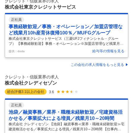
クレジット・信販業界の求人
ったり！知識は入社後に身につけられるので、未経験からでも挑戦でき
株式会社東京クレジットサービス
ます。
…
正社員
事務経験歓迎／事務・オペレーション／加盟店管理な
ど残業月10h産育休復帰100％／MUFGグループ
株式会社東京クレジットサービス（三菱UFJフィナンシャル・グルー
プ） 【事務経験歓迎】事務・オペレーション※加盟店管理など残業月10
h産育休復帰100％/MUFGグループ 【仕事内容】 【事務経験歓迎】事
給与等の情報を見る
提供：doda
務・オペレーション※加盟店管理など残業月10h産育休復帰100％/MUFG
グループ 【具体的な仕事内容】 【クレジットカード加盟店を支える事務
／ノルマ無し／年次有給取得日数14日以上／基本的に定時退社を推奨◎
この会社の求人情報をもっと見る
実働7.5h／完全週休2日制（土日祝）】 ★年次有給取得日数14日。残業
10h以内。ノルマはなくご自身のご都合に合わせてお休みを取ることが
クレジット・信販業界の求人
できます。月の残業時間は10時間を超えないことを目
…
株式会社クレディセゾン
総合評価
3.1
以上の会社
3.6
正社員
池袋／融資事務／業界・職種未経験歓迎／宅建資格活
かせる／事業拡大による増員／残業月10～20時間
株式会社 クレディセゾン 【池袋】融資事務≪業界・職種未経験歓迎≫宅
建資格活かせる／事業拡大による増員／残業月10～20時間 【仕事内