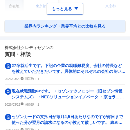
所在地
東京都
東京都
東京都
もっと見る
業界内ランキング・業界平均との比較を見る
株式会社クレディセゾン
の
質問・相談
27卒就活生です。下記の企業の就職難易度、会社の特長など
を教えていただきたいです。具体的にそれぞれの会社の良いと
ころ、悪いところをでき...
回答数：
2026/03/29
1
現在就職活動中です。 ・セゾンテクノロジー（旧セゾン情報
システムズ） ・NECソリューションイノベータ ・京セラコミ
ュニケーショ...
回答数：
2026/03/22
1
セゾンカードの支払日が毎月4,5日あたりなのですが何日まで
使った分が翌月の請求になるのか教えて欲しいです。 締め日
の確認方法でも大丈夫です。
回答数：
2025/06/05
1