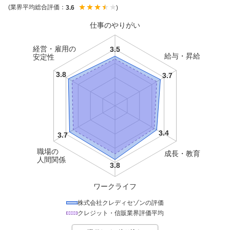
(業界平均総合評価：
)
3.6
仕事のやりがい
経営・雇用の
給与・昇給
安定性
職場の
成長・教育
人間関係
ワークライフ
株式会社クレディセゾン
の評価
クレジット・信販
業界評価平均