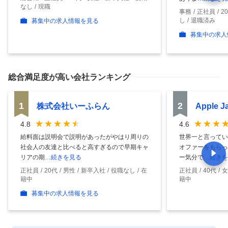
なし
現職
事務
正社員
2
し
退職済み
募集中の求人情報を見る
募集中の求人
総合満足度
が高い会社ランキング
1
2
株式会社いーふらん
Apple 
4.8
4.6
給料面は説明会で説明があったがやはり周りの
世界一と言ってい
社会人の友達と比べると高すぎるので早期キャ
オファーをもらっ
リアの期
…続きを見る
ー気分で
…続きを
正社員
20代
男性
新卒入社
役職なし
在
正社員
40代
女
籍中
籍中
募集中の求人情報を見る