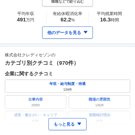
職種などで絞り込む
平均年収
有給休暇消化率
平均残業時間
491
62.2
16.3
万円
%
時間
他のデータを見る
株式会社クレディセゾン
の
カテゴリ別クチコミ（
970
件）
企業に関するクチコミ
年収・給与制度・待遇
134
件
仕事内容
職場の雰囲気
209
件
145
件
成長・働きがい・キャリア
退職検討理由
62
件
41
件
もっと見る
ワークライフバランス
女性の活躍・働きやすさ