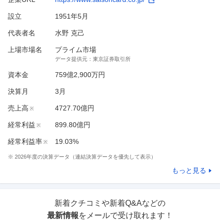
設立
1951年5月
代表者名
水野 克己
上場市場名
プライム市場
データ提供元：
東京証券取引所
資本金
759億2,900万円
決算月
3
月
売上高
4727.70億円
※
経常利益
899.80億円
※
経常利益率
19.03%
※
※
2026
年度の決算データ（連結決算データを優先して表示）
もっと見る
新着クチコミや新着Q&Aなどの
最新情報
をメールで受け取れます！