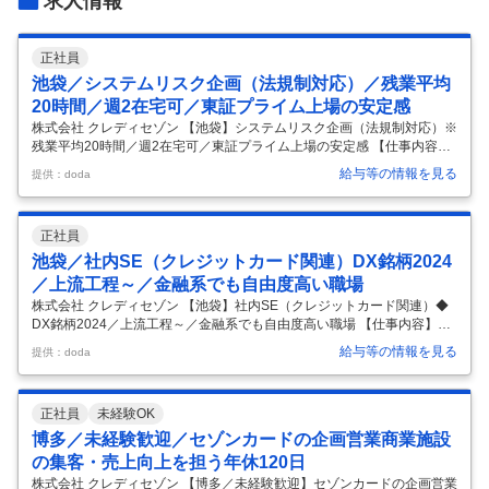
求人情報
正社員
池袋／システムリスク企画（法規制対応）／残業平均
20時間／週2在宅可／東証プライム上場の安定感
株式会社 クレディセゾン 【池袋】システムリスク企画（法規制対応）※
残業平均20時間／週2在宅可／東証プライム上場の安定感 【仕事内容】
【池袋】システムリスク企画（法規制対応）※残業平均20時間／週2在
給与等の情報を見る
提供：doda
宅可／東証プライム上場の安定感 【具体的な仕事内容】 ■システム企画
部のミッション 当部では、全社のデジタル戦略を推進し、新たなシステ
ムの企画・立案を担っております。 直近では業務規程・ガイドラインの
正社員
策定やリスクコントロールの強化によって、安定的かつ継続的なシステ
ム運用を実現し、企業価値の向上に寄与する”攻め”の施策に加え、社内
池袋／社内SE（クレジットカード関連）DX銘柄2024
の生成AI活用人材を増やすための研修・事例共有など”攻め”の施策を
…
／上流工程～／金融系でも自由度高い職場
株式会社 クレディセゾン 【池袋】社内SE（クレジットカード関連）◆
DX銘柄2024／上流工程～／金融系でも自由度高い職場 【仕事内容】
【池袋】社内SE（クレジットカード関連）◆DX銘柄2024／上流工程～
給与等の情報を見る
提供：doda
／金融系でも自由度高い職場 【具体的な仕事内容】 ＜約3,600万人のセ
ゾンカード会員と社員の喜びをデータで実現！DXによるサービス・業務
変革・改善を推し進める仲間を募集／業界未経験歓迎＞ ■業務概要： ・
正社員
未経験OK
クレジットカードに関連したデジタル領域のシステム開発・運用メンバ
ーとしてご活躍いただきます。 ・ペイメント事業におけるクレジットカ
博多／未経験歓迎／セゾンカードの企画営業商業施設
ードに関連したデジタル領域のシステムを担当している部門で
…
の集客・売上向上を担う年休120日
株式会社 クレディセゾン 【博多／未経験歓迎】セゾンカードの企画営業