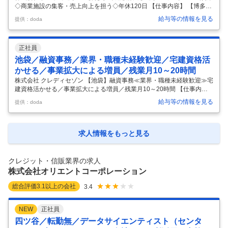
◇商業施設の集客・売上向上を担う◇年休120日 【仕事内容】 【博多／
未経験歓迎】セゾンカードの企画営業◇商業施設の集客・売上向上を担
給与等の情報を見る
提供：doda
う◇年休120日 【具体的な仕事内容】 プライム上場・大手カード会社の
安定基盤／営業力・企画力・分析力など幅広いスキルを磨ける／年休12
0日／残業月3～8h程度 【職務概要】 ららぽーと福岡やアミュプラザ博
正社員
多などの商業施設と連携し、セゾンカードの会員獲得・利用促進に向け
た企画提案を行うポジションです。 単にカード会員を増やすだけではな
池袋／融資事務／業界・職種未経験歓迎／宅建資格活
く、商業施設内のテナントや売場責任者と連携しながら、販促企画の
…
かせる／事業拡大による増員／残業月10～20時間
株式会社 クレディセゾン 【池袋】融資事務≪業界・職種未経験歓迎≫宅
建資格活かせる／事業拡大による増員／残業月10～20時間 【仕事内
容】 【池袋】融資事務≪業界・職種未経験歓迎≫宅建資格活かせる／事
給与等の情報を見る
提供：doda
業拡大による増員／残業月10～20時間 【具体的な仕事内容】 【宅建資
格取得者歓迎・資格を活かし専門領域へチャレンジ可/不動産ファイナン
スに関する幅広い業務に従事/専門性◎】 ■業務内容 営業と並び、事業拡
大を促進する案件実行を支える重要な役割を担うポジションであり、金
求人情報をもっと見る
融リスク管理や不動産評価、契約実務などの専門性を磨けます。 ・不動
産関連ローン（住宅ローン、不動産担保ローン、不動産投資ローンなど
…
クレジット・信販業界の求人
株式会社オリエントコーポレーション
総合評価
3.1
以上の会社
3.4
NEW
正社員
四ツ谷／転勤無／データサイエンティスト（センタ