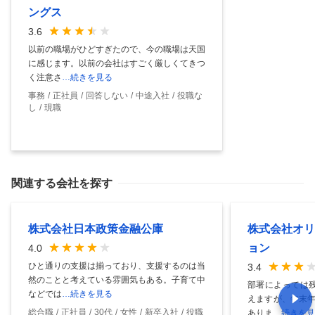
ングス
3.6
以前の職場がひどすぎたので、今の職場は天国
に感じます。以前の会社はすごく厳しくてきつ
く注意さ
…続きを見る
事務
正社員
回答しない
中途入社
役職な
し
現職
関連する会社を探す
株式会社日本政策金融公庫
株式会社オリ
ョン
4.0
ひと通りの支援は揃っており、支援するのは当
3.4
然のことと考えている雰囲気もある。子育て中
部署によっては残
などでは
…続きを見る
えますが、年末年
総合職
正社員
30代
女性
新卒入社
役職
ありま
…続きを見