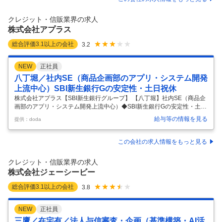
シ、完全週休2日制で長期就業を実現可能！～ ■業務内容： 経営企画部
で、主にクレジットカード関連施策や社内DXの推進を担っていただきま
クレジット・信販業界の求人
す。 ◇クレジットカード業務の施策立案・運営 ◇社内DXの推進
…
株式会社アプラス
総合評価
3.1
以上の会社
3.2
NEW
正社員
八丁堀／社内SE（商品企画部のアプリ・システム開発
上流中心）SBI新生銀行Gの安定性・土日祝休
株式会社アプラス【SBI新生銀行グループ】 【八丁堀】社内SE（商品企
画部のアプリ・システム開発上流中心）◆SBI新生銀行Gの安定性・土日
祝休◆ 【仕事内容】 【八丁堀】社内SE（商品企画部のアプリ・システ
給与等の情報を見る
提供：doda
ム開発上流中心）◆SBI新生銀行Gの安定性・土日祝休◆ 【具体的な仕
事内容】 ≪Sier・ベンダー出身者歓迎／緊急作業年数回程度・土日祝
休・所定労働7時間20分／企画・設計メイン／在宅可／充実した福利厚
この会社の求人情報をもっと見る
生＜家賃補助・退職金制度あり＞ 当社の社内商品企画部門から依頼され
たシステムのアプリケーションの保守・開発に係る業務を担当いただき
クレジット・信販業界の求人
ます。 キャッシュレス関連の業務に携われる機会も多く、世の中の
…
株式会社ジェーシービー
総合評価
3.1
以上の会社
3.8
NEW
正社員
三鷹／在宅有／法人与信審査・企画（基準構築・AI活