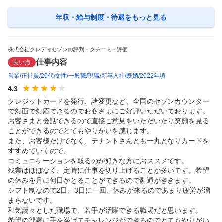
年収・給与制度・待遇
をもっと見る
株式会社クレディセゾンの評判・クチコミ・評価
仕事内容
良い点
営業
正社員
20代
女性
一般職
現職
新卒入社
既婚
2022年頃
4.3
クレジットカードを発行、諸変更など、全国のセゾンカウンター
で対面で対応できるのでお客さまにご好評いただいております。

お客さまと会話できるので直接ご意見をいただいたり笑顔を見る
ことができるのでとてもやりがいを感じます。

また、お客様だけでなく、テナントさんとも一丸となりカードを
すすめていくので、

コミュニケーションを取るのが好きな方におススメです。

残業はほぼなく、定時に仕事を切り上げることが多いです。希望
の休みを月に何日かとることができるので融通がききます。

シフト制なので2日、3日に一回、休みが来るのであまり疲労が溜
まらないです。

和気藹々とした職場で、若手が活躍できる職場だと思います。

希望の部署に手を挙げてチャレンジができるのでとてもやりがい