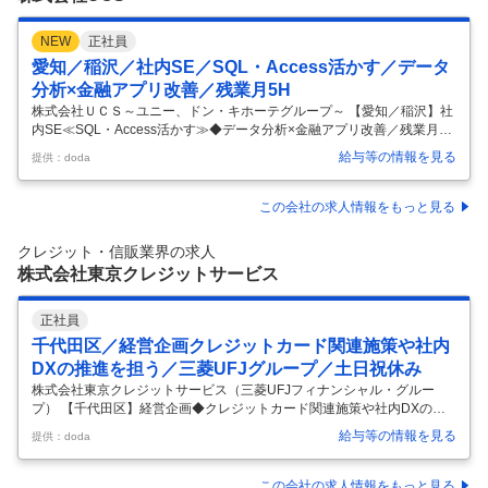
NEW
正社員
愛知／稲沢／社内SE／SQL・Access活かす／データ
分析×金融アプリ改善／残業月5H
株式会社ＵＣＳ～ユニー、ドン・キホーテグループ～ 【愛知／稲沢】社
内SE≪SQL・Access活かす≫◆データ分析×金融アプリ改善／残業月5H
【仕事内容】 【愛知／稲沢】社内SE≪SQL・Access活かす≫◆データ
給与等の情報を見る
提供：doda
分析×金融アプリ改善／残業月5H 【具体的な仕事内容】 ★SQL／Acces
sスキルを活かし、データ分析×アプリ改善に携われる社内SEポジション
★ドン・キホーテグループの安定基盤×300万人規模サービスに関与 ★
この会社の求人情報をもっと見る
残業月平均5Hと働きやすい環境 ★将来的に要件定義やPMなど上流工程
へステップアップ可能 ■募集背景 クレジットカードサービスの内製化を
クレジット・信販業界の求人
進めており、 データ活用やアプリ
…
株式会社東京クレジットサービス
正社員
千代田区／経営企画クレジットカード関連施策や社内
DXの推進を担う／三菱UFJグループ／土日祝休み
株式会社東京クレジットサービス（三菱UFJフィナンシャル・グルー
プ） 【千代田区】経営企画◆クレジットカード関連施策や社内DXの推
進を担う／三菱UFJグループ／土日祝休み 【仕事内容】 【千代田区】経
給与等の情報を見る
提供：doda
営企画◆クレジットカード関連施策や社内DXの推進を担う／三菱UFJグ
ループ／土日祝休み 【具体的な仕事内容】 ～主にクレジットカード関連
施策や社内DXの推進を担う／三菱UFJグループの安定経営基盤／転勤ナ
この会社の求人情報をもっと見る