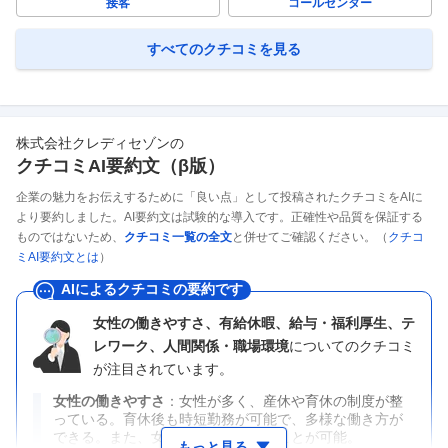
接客
コールセンター
すべてのクチコミを見る
株式会社クレディセゾン
の
クチコミAI要約文（β版）
企業の魅力をお伝えするために「良い点」として投稿されたクチコミをAIに
より要約しました。AI要約文は試験的な導入です。正確性や品質を保証する
ものではないため、
クチコミ一覧の全文
と併せてご確認ください。（
クチコ
ミAI要約文とは
）
AIによるクチコミの要約です
女性の働きやすさ、有給休暇、給与・福利厚生、テ
レワーク、人間関係・職場環境
についてのクチコミ
が注目されています。
女性の働きやすさ
女性が多く、産休や育休の制度が整
っている。育休後も時短勤務が可能で、多様な働き方が
できる。また、女性でも役職に就くことが可能。
もっと見る