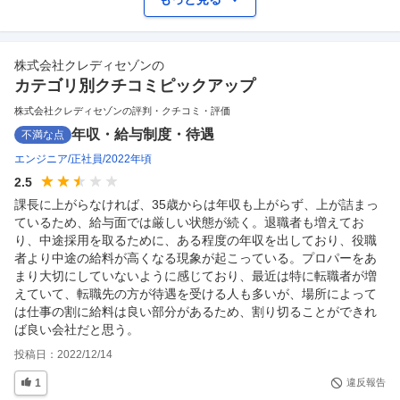
株式会社クレディセゾン
の
カテゴリ別クチコミピックアップ
株式会社クレディセゾンの評判・クチコミ・評価
年収・給与制度・待遇
不満な点
エンジニア
正社員
2022年頃
2.5
課長に上がらなければ、35歳からは年収も上がらず、上が詰まっ
ているため、給与面では厳しい状態が続く。退職者も増えてお
り、中途採用を取るために、ある程度の年収を出しており、役職
者より中途の給料が高くなる現象が起こっている。プロパーをあ
まり大切にしていないように感じており、最近は特に転職者が増
えていて、転職先の方が待遇を受ける人も多いが、場所によって
は仕事の割に給料は良い部分があるため、割り切ることができれ
ば良い会社だと思う。
投稿日：
2022/12/14
1
違反報告