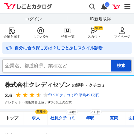
Yahoo!しごとカタログ
検索
通知
i
ログイン
ID新規取得
企業を探す
しごとQA
特集一覧
スカウト
マイページ
自分に合う探し方は？しごと探しスタイル診断
株式会社クレディセゾン
の評判・クチコミ
3.6
970
クチコミ
平均
491
万円
クレジット・信販業界上位
3.0以上の企業
募集中
944件
811件
トップ
求人
社員クチコミ
年収
質問
面