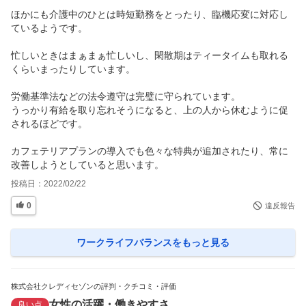
ほかにも介護中のひとは時短勤務をとったり、臨機応変に対応し
ているようです。

忙しいときはまぁまぁ忙しいし、閑散期はティータイムも取れる
くらいまったりしています。

労働基準法などの法令遵守は完璧に守られています。

うっかり有給を取り忘れそうになると、上の人から休むように促
されるほどです。

カフェテリアプランの導入でも色々な特典が追加されたり、常に
改善しようとしていると思います。
投稿日：
2022/02/22
0
違反報告
ワークライフバランス
をもっと見る
株式会社クレディセゾンの評判・クチコミ・評価
女性の活躍・働きやすさ
良い点