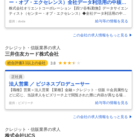
ー・オブ・エクセレンス）全社データ利活用の中核部
門
株式会社オリエントコーポレーション 【四ツ谷/転勤無】データサイエン
ティスト（センター・オブ・エクセレンス）◆全社データ利活用の中核
部門 【仕事内容】 【四ツ谷/転勤無】データサイエンティスト（センタ
給与等の情報を見る
提供：doda
ー・オブ・エクセレンス）◆全社データ利活用の中核部門 【具体的な仕
事内容】 【AIの力でビジネスを変革/機械学習・データ分析の経験を活か
し、最先端技術を実務レベルで展開/技術力・企画力・提案力を磨ける環
この会社の求人情報をもっと見る
境】 ■概要： データ・ソリューション部は、社内外の多様なデータを活
用し、収益拡大や業務課題の解決を支援する全社横断型のCoE（Center
クレジット・信販業界の求人
of Excellence）部門です。業務プロセスの改善
…
三井住友カード株式会社
総合評価
3.1
以上の会社
3.8
正社員
法人営業 ／ ビジネスプロデューサー
【職種】営業＞法人営業 【業種】金融＞クレジット・信販 ※会員属性な
どに応じ、当該求人をビズリーチ上で閲覧された際に内容が異なる場合
があります 国内最大級のカード会員及び加盟店基盤を持つ三井住友カー
給与等の情報を見る
提供：ビズリーチ
ドにて、当社が保有する膨大なキャッシュレスデータや、26年4月より
連結子会社として新たに設立されるVポイントマーケティング株式会社
が保有するVポイント会員データ等を活用した法人向けマーケティング
この会社の求人情報をもっと見る
支援事業の営業として従事いただきます。 ■ミッション ・当社グループ
が保有する様々なデータアセット、ソリューションを軸に取引先企業の
クレジット・信販業界の求人
課題解決、事業成長に貢献する ・売上目標達成のための担当クライアン
株式会社UCS
ト/領域で
…