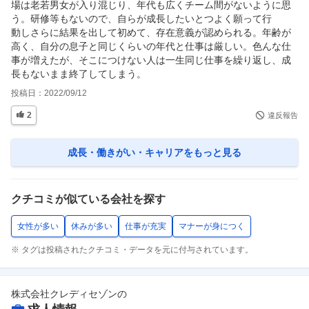
場は老若男女が入り混じり、年代も広くチーム間がないように思
う。研修等もないので、自らが成長したいとつよく願って行

動しさらに結果を出して初めて、存在意義が認められる。年齢が
高く、自分の息子と同じくらいの年代と仕事は厳しい。色んな仕
事が増えたが、そこにつけない人は一生同じ仕事を繰り返し、成
長もないまま終了してしまう。
投稿日：
2022/09/12
2
違反報告
成長・働きがい・キャリア
をもっと見る
クチコミが似ている会社を探す
女性が多い
休みが多い
仕事が充実
マナーが身につく
※ タグは投稿されたクチコミ・データを元に付与されています。
株式会社クレディセゾン
の