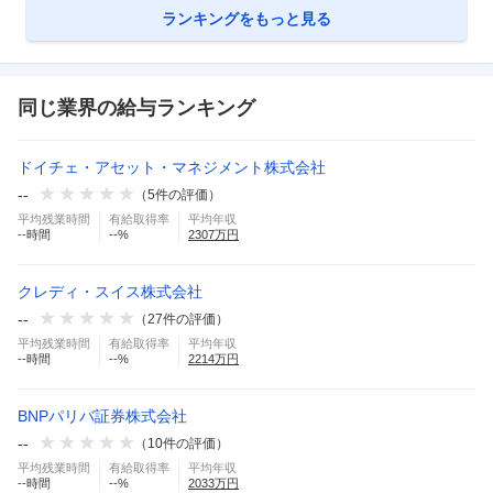
ランキングをもっと見る
同じ業界の給与ランキング
ドイチェ・アセット・マネジメント株式会社
--
（
5
件の評価）
平均残業時間
有給取得率
平均年収
--
時間
--
%
2307
万円
クレディ・スイス株式会社
--
（
27
件の評価）
平均残業時間
有給取得率
平均年収
--
時間
--
%
2214
万円
BNPパリバ証券株式会社
--
（
10
件の評価）
平均残業時間
有給取得率
平均年収
--
時間
--
%
2033
万円