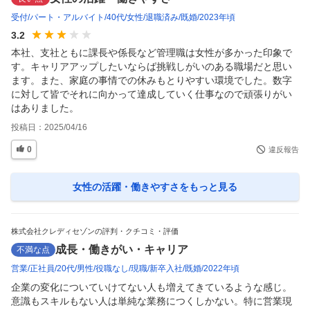
受付
パート・アルバイト
40代
女性
退職済み
既婚
2023年頃
3.2
本社、支社ともに課長や係長など管理職は女性が多かった印象で
す。キャリアアップしたいならば挑戦しがいのある職場だと思い
ます。また、家庭の事情での休みもとりやすい環境でした。数字
に対して皆でそれに向かって達成していく仕事なので頑張りがい
はありました。
投稿日：
2025/04/16
0
違反報告
女性の活躍・働きやすさ
をもっと見る
株式会社クレディセゾンの評判・クチコミ・評価
成長・働きがい・キャリア
不満な点
営業
正社員
20代
男性
役職なし
現職
新卒入社
既婚
2022年頃
企業の変化についていけてない人も増えてきているような感じ。
意識もスキルもない人は単純な業務につくしかない。特に営業現