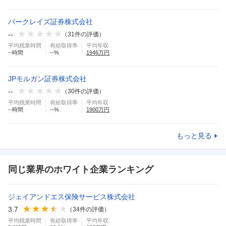
バークレイズ証券株式会社
--
（
31
件の評価）
平均残業時間
有給取得率
平均年収
--
時間
--
%
1946
万円
JPモルガン証券株式会社
--
（
30
件の評価）
平均残業時間
有給取得率
平均年収
--
時間
--
%
1900
万円
もっと見る
同じ業界のホワイト企業ランキング
ジェイアンドエス保険サービス株式会社
3.7
（
34
件の評価）
平均残業時間
有給取得率
平均年収