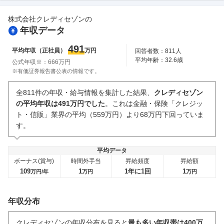
73
件
122
件
株式会社クレディセゾン
の
副業
テレワーク・リモートワーク
年収データ
25
件
33
件
人事・評価制度
入社理由・入社後ギャップ
491
平均年収（正社員）
万円
回答者数：
811
人
48
件
52
件
平均年齢：
32.6
歳
公式年収※：
666
万円
企業の選考に関するクチコミ
※有価証券報告書公表の情報です。
中途採用面接・選考
新卒採用面接・選考
全811件の年収・給与情報を集計した結果、
クレディセゾン
11
件
7
件
の平均年収は491万円でした
。これは金融・保険「クレジッ
ト・信販」業界の平均（559万円）より68万円下回っていま
す。
平均データ
ボーナス(賞与)
時間外手当
昇給頻度
昇給額
109
1
1年に1回
1
万円/年
万円
万円
年収分布
クレディセゾンの年収分布を見ると
最も多い年収帯は400万