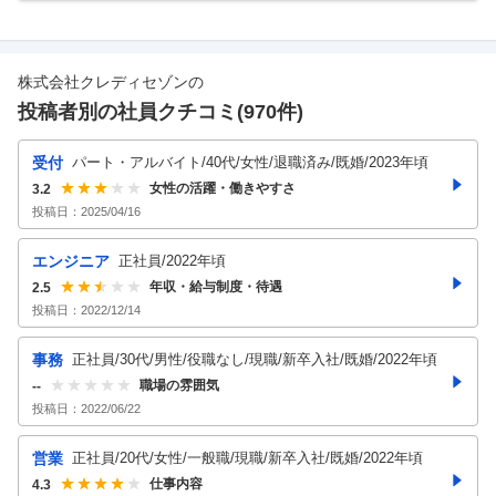
株式会社クレディセゾン
の
投稿者別の社員クチコミ(
970
件)
受付
パート・アルバイト/40代/女性/退職済み/既婚/2023年頃
女性の活躍・働きやすさ
3.2
投稿日：
2025/04/16
エンジニア
正社員/2022年頃
年収・給与制度・待遇
2.5
投稿日：
2022/12/14
事務
正社員/30代/男性/役職なし/現職/新卒入社/既婚/2022年頃
職場の雰囲気
--
投稿日：
2022/06/22
営業
正社員/20代/女性/一般職/現職/新卒入社/既婚/2022年頃
仕事内容
4.3