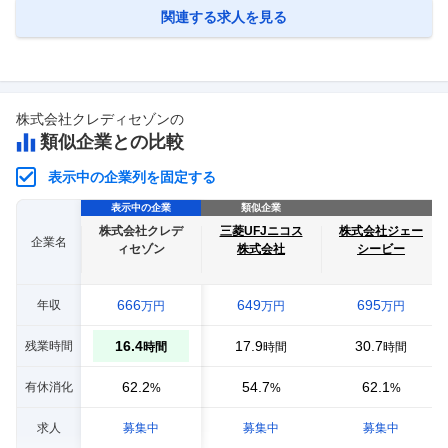
える金融サービスで、モビリティ社会の未来とお客様の笑顔を創造しま
関連する求人を見る
す。』をミ
…
株式会社クレディセゾン
の
類似企業との比較
表示中の企業列を固定する
表示中の企業
類似企業
株式会社クレデ
三菱UFJニコス
株式会社ジェー
企業名
ィセゾン
株式会社
シービー
666
649
695
年収
万円
万円
万円
16.4
17.9
30.7
残業時間
時間
時間
時間
62.2
54.7
62.1
有休消化
%
%
%
求人
募集中
募集中
募集中