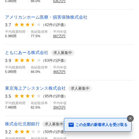
5.0
時間
88.0
%
636
万円
アメリカンホーム医療・損害保険株式会社
3.7
（
42
件の評価）
平均残業時間
有給取得率
平均年収
6.3
時間
77.5
%
887
万円
ともにあーる株式会社
求人募集中
3.9
（
63
件の評価）
平均残業時間
有給取得率
平均年収
5.0
時間
66.0
%
465
万円
東京海上アシスタンス株式会社
求人募集中
3.5
（
95
件の評価）
平均残業時間
有給取得率
平均年収
7.4
時間
82.5
%
394
万円
株式会社北都銀行
求人募集中
この企業の新着求人を受け取る
3.2
（
50
件の評価）
平均残業時間
有給取得率
平均年収