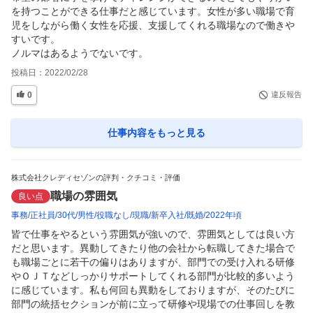
を持つことができる仕事だと感じています。女性が多い職場で育
児をしながら働く女性を応援、支援してくれる職場なので働きや
すいです。

ノルマはあるようでないです。
投稿日：
2022/02/28
0
違反報告
仕事内容
をもっと見る
株式会社クレディセゾンの評判・クチコミ・評価
職場の雰囲気
良い点
事務
正社員
30代
男性
役職なし
現職
新卒入社
既婚
2022年頃
皆で仕事をやるという雰囲気が強いので、雰囲気としては良い方
だと思います。異動してきたり他の会社から転職してきた場合で
も職場ごとに若干の偏りはありますが、部門での受け入れる研修
やＯＪＴなどしっかりサポートしてくれる部門が比較的多いよう
に感じています。私も何回も異動をしておりますが、そのたびに
部門の統括セクションが前に立って研修や現場での仕事回しを教