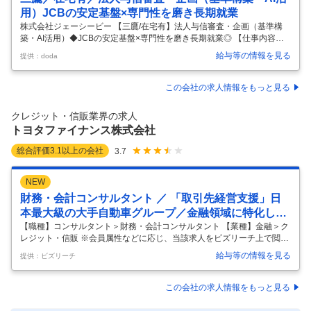
用）JCBの安定基盤×専門性を磨き長期就業
株式会社ジェーシービー 【三鷹/在宅有】法人与信審査・企画（基準構
築・AI活用）◆JCBの安定基盤×専門性を磨き長期就業◎ 【仕事内容】
【三鷹/在宅有】法人与信審査・企画（基準構築・AI活用）◆JCBの安定
給与等の情報を見る
提供：doda
基盤×専門性を磨き長期就業◎ 【具体的な仕事内容】 ～銀行出身者・与
信経験者歓迎／自社完結の審査体制のため専門性が磨ける／法人与信の
中核を担い、審査×戦略×AI活用に挑戦／風通しの良い組織／中途入社者
この会社の求人情報をもっと見る
活躍中～ ■採用背景 法人領域の拡大や制度見直しに伴い、企業与信審査
の件数は今後さらに増加が見込まれています。 安定した審査体制を維
クレジット・信販業界の求人
持・強化していくため、組織体制の強化を目的とした増員採用を行
…
トヨタファイナンス株式会社
総合評価
3.1
以上の会社
3.7
NEW
財務・会計コンサルタント ／ 「取引先経営支援」日
本最大級の大手自動車グループ／金融領域に特化した
プロフェッショナル集団
【職種】コンサルタント＞財務・会計コンサルタント 【業種】金融＞ク
レジット・信販 ※会員属性などに応じ、当該求人をビズリーチ上で閲覧
された際に内容が異なる場合があります 【当社について】 当社は、世界
給与等の情報を見る
提供：ビズリーチ
35以上の国・地域でトップクラスの完成車グループの金融サービスを担
っております。 主に、自動車販売に関する金融事業、クレジットカード
事業等を手掛けております。 自動車メーカー系金融会社という立場か
この会社の求人情報をもっと見る
ら、グループの持つ技術やネットワークを活用し、既存の金融機関とは
一線を画した先進的な事業モデルを作り出して参りました。 『期待を超