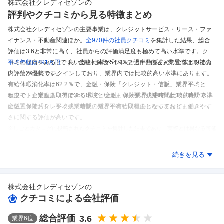
株式会社クレディセゾン
の
評判やクチコミから見る特徴まとめ
株式会社クレディセゾンの主要事業は、クレジットサービス・リース・ファ
イナンス・不動産関連ほか。
全970件の
社員クチコミ
を集計した結果、
総合
評価は3.6と非常に高く、社員からの評価満足度も極めて高い水準です。
クチ
コミの傾向をみると、良い点の比率が54.9％と過半数を占め、全体として良
平均年収は491万円
です。
金融・保険「クレジット・信販」業界では39社の
い評価が優勢です。
内、第29位にランクインしており、業界内では比較的高い水準にあります。
有給休暇消化率は62.2％で、金融・保険「クレジット・信販」業界平均と同
程度で、一定程度取得できる環境といえます。
ホワイト企業度スコアは35/100で、金融・保険業界の中でも比較的高い水準
平均残業時間は16.3時間で、
金融・保険「クレジット・信販」業界平均と同程度となっております。
に位置しており、平均残業時間の短さや有給取得のしやすさなど、働きやす
さに関する評価が高いです。
※しごとカタログに投稿されたクチコミを集計した結果であり、実際とは異なる可能
性があります。
株式会社クレディセゾン
のクチコミを見る
続きを見る
株式会社クレディセゾン
の
クチコミによる会社評価
総合評価
3.6
業界
6
位