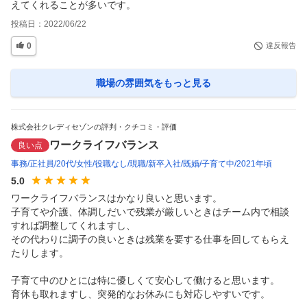
えてくれることが多いです。
投稿日：
2022/06/22
0
違反報告
職場の雰囲気
をもっと見る
株式会社クレディセゾンの評判・クチコミ・評価
ワークライフバランス
良い点
事務
正社員
20代
女性
役職なし
現職
新卒入社
既婚
子育て中
2021年頃
5.0
ワークライフバランスはかなり良いと思います。

子育てや介護、体調しだいで残業が厳しいときはチーム内で相談
すれば調整してくれますし、

その代わりに調子の良いときは残業を要する仕事を回してもらえ
たりします。

子育て中のひとには特に優しくて安心して働けると思います。

育休も取れますし、突発的なお休みにも対応しやすいです。
