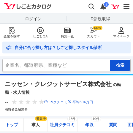
Yahoo!しごとカタログ
検索
通知
i
ログイン
ID新規取得
企業を探す
しごとQA
特集一覧
スカウト
マイページ
自分に合う探し方は？しごと探しスタイル診断
ニッセン・クレジットサービス株式会社
の転
職・求人情報
--
15
クチコミ
平均
604
万円
消費者金融業界
募集中
13件
10件
トップ
求人
社員クチコミ
年収
質問
面