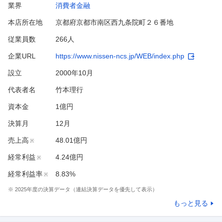
業界
消費者金融
本店所在地
京都府京都市南区西九条院町２６番地
従業員数
266人
企業URL
https://www.nissen-ncs.jp/WEB/index.php
設立
2000年10月
代表者名
竹本理行
資本金
1億円
決算月
12
月
売上高
48.01億円
※
経常利益
4.24億円
※
経常利益率
8.83%
※
※
2025
年度の決算データ（連結決算データを優先して表示）
もっと見る