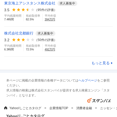
東京海上アシスタンス株式会社
求人募集中
3.5
（
95
件の評価）
平均残業時間
有給取得率
平均年収
7.4
時間
82.5
%
394
万円
株式会社北都銀行
求人募集中
3.2
（
50
件の評価）
平均残業時間
有給取得率
平均年収
6.3
時間
72.5
%
492
万円
もっと見る
本ページに掲載の企業情報の各種データについては
ヘルプページ
をご参照
ください。
求人情報の検索は株式会社スタンバイが提供する求人検索エンジン「スタ
ンバイ」となります。
Yahoo!しごとカタログ
企業情報TOP
消費者金融
ニッセン・
Yahoo!しごとカタログ