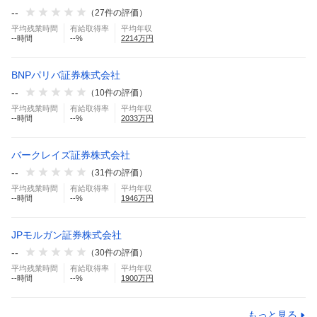
--
（
27
件の評価）
平均残業時間
有給取得率
平均年収
--
時間
--
%
2214
万円
BNPパリバ証券株式会社
--
（
10
件の評価）
平均残業時間
有給取得率
平均年収
--
時間
--
%
2033
万円
バークレイズ証券株式会社
--
（
31
件の評価）
平均残業時間
有給取得率
平均年収
--
時間
--
%
1946
万円
JPモルガン証券株式会社
--
（
30
件の評価）
平均残業時間
有給取得率
平均年収
--
時間
--
%
1900
万円
もっと見る