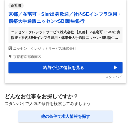
正社員
京都／在宅可・SIer出身歓迎／社内SEインフラ運用・
構築大手通販ニッセン×SBI新生銀行
ニッセン・クレジットサービス株式会社 【京都】＜在宅可・SIer出身
歓迎＞社内SE◆インフラ運用・構築◆大手通販ニッセン×SBI新生銀
行 【仕事内容】 【京都】＜在宅可・SIer出身歓迎＞社内SE◆インフ
ニッセン・クレジットサービス株式会社
ラ運用・構築◆大手通販ニッセン×SBI新生銀行 【具体的な仕事内
容】 ～安定運用からリプレース企画まで幅広くお任せ／週１在宅可
京都府京都市南区
能・フルフレックス／残業全社平均約15H／年休125日・土日祝／転
勤なし～ ■業務内容： 社内のシステム環境を維持するための取り組み
給与や他の情報を見る
が主な職務です。 構築、運用チームの一員として、以下のタスクに
取り組んでいただきます。 ■業務詳細： （1）サーバ・ネットワーク
スタンバイ
の運用・保
…
どんなお仕事をお探しですか？
スタンバイで人気の条件を検索してみましょう
他の条件で求人情報を探す