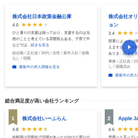
株式会社日本政策金融公庫
株式会社オリ
ョン
4.0
ひと通りの支援は揃っており、支援するのは当
3.4
然のことと考えている雰囲気もある。子育て中
部署によっては残
などでは
…続きを見る
えますが、年末年
総合職
正社員
30代
女性
新卒入社
役職
ありま
…続きを見
なし
現職
事務
正社員
2
し
退職済み
募集中の求人情報を見る
募集中の求人
総合満足度
が高い会社ランキング
1
2
株式会社いーふらん
Apple 
4.8
4.6
給料面は説明会で説明があったがやはり周りの
世界一と言ってい