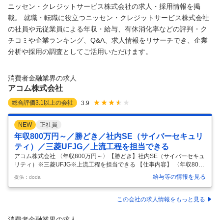
ニッセン・クレジットサービス株式会社の求人・採用情報を掲
載。 就職・転職に役立つニッセン・クレジットサービス株式会社
の社員や元従業員による年収・給与、有休消化率などの評判・ク
チコミや企業ランキング、Q&A、求人情報をリサーチでき、企業
分析や採用の調査としてご活用いただけます。
消費者金融業界の求人
アコム株式会社
総合評価
3.1
以上の会社
3.9
NEW
正社員
年収800万円～／勝どき／社内SE（サイバーセキュリ
ティ）／三菱UFJG／上流工程を担当できる
アコム株式会社 〈年収800万円～〉【勝どき】社内SE（サイバーセキュ
リティ）※三菱UFJG※上流工程を担当できる 【仕事内容】 〈年収800万
円～〉【勝どき】社内SE（サイバーセキュリティ）※三菱UFJG※上流
給与等の情報を見る
提供：doda
工程を担当できる 【具体的な仕事内容】 〈中途社員多数活躍中(中途採
用比率2025年度53％)／残業月20h程度／フレックス勤務可／有給休暇
取得率79.1％／福利厚生◎〉 ■目指す姿： MUFGは世界一のサイバーセ
この会社の求人情報をもっと見る
キュリティ対策を目指しています。 MUFGの一員として大切なステーク
ホルダーの皆様の情報資産を守る、サイバーセキュリティ関連業務を担
消費者金融業界の求人