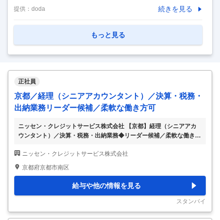
における重要ポジション/三井住友G 【仕事内容】 【東京】I
続きを見る
提供：
doda
T・サービス企画※UI・UX等の企画設計/デジタル化推進にお
ける重要ポジション/三井住友G 【具体的な仕事内容】 【金
もっと見る
融業界未経験歓迎◇IT・サービス企画/ポテンシャル～即戦力
まで経験に合わせて業務をお任せ/SMBCグループ ■業務概
要： ・当社のローン商品のお申込からご契約、お借入・ご返
済、各種照会やお手続等をWeb・アプリで提供するにあたっ
正社員
ての顧客体験（UX）や画面（UI）設計等の企画・開発、推
京都／経理（シニアアカウンタント）／決算・税務・
進・管理。 ・当社の業務シス
…
出納業務リーダー候補／柔軟な働き方可
ニッセン・クレジットサービス株式会社 【京都】経理（シニアアカ
ウンタント）／決算・税務・出納業務◆リーダー候補／柔軟な働き方
可 【仕事内容】 【京都】経理（シニアアカウンタント）／決算・税
ニッセン・クレジットサービス株式会社
務・出納業務◆リーダー候補／柔軟な働き方可 【具体的な仕事内
容】 【金融系企業の経理・出納業務全般を担当／将来のリーダー候
京都府京都市南区
補／柔軟な働き方やキャリアアップを実現できる環境】 ＜部門の役
割＞ ・経理業務･出納業務 ＜業務内容＞ ・月次･年次決算業務･監査
給与や他の情報を見る
対応・税務申告業務・出納業務 ・親会社への報告、連携 ＜コメント
＞ 金融系の会社における経理業務をご担当いただきます。 将来的に
スタンバイ
はリーダーとしての役割を担ってい
…