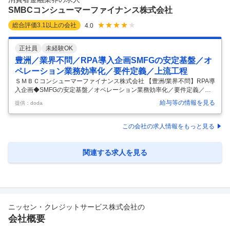
当していただきます。 ■業務内容： 「金融
…
SMBCコンシューマーファイナンス株式会社
総合評価
3.1
以上の会社
4.0
正社員
未経験OK
豊洲／業界不問／RPA導入企画SMFGの安定基盤／オ
ペレーション業務効率化／要件定義／上流工程
ＳＭＢＣコンシューマーファイナンス株式会社 【豊洲/業界不問】RPA導
入企画◆SMFGの安定基盤／オペレーション業務効率化／要件定義／上
流工程 【仕事内容】 【豊洲/業界不問】RPA導入企画◆SMFGの安定基
給与等の情報を見る
提供：doda
盤／オペレーション業務効率化／要件定義／上流工程 【具体的な仕事内
容】 【RPAやECUなどのツール開発を通して全社の業務効率化を推進/S
MBCグループの安定性◎】 ＼大手グループ会社で安定しており、着実に
この会社の求人情報をもっと見る
スキルを身につけながら長く働きたい人にお勧め／ ■業務内容 個人向け
ローンのオペレーション領域に関するデジタル化・効率化の企画・開
発・運営管理をお任せします。 ・現場部署からの依頼内容に
…
関連する求人を見る
ニッセン・クレジットサービス株式会社
の
会社概要