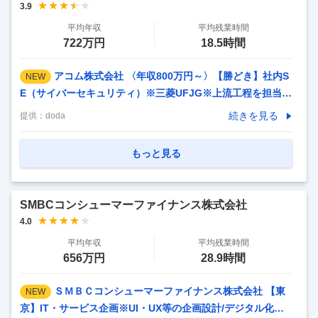
3.9
平均年収
平均残業時間
722万円
18.5時間
アコム株式会社 〈年収800万円～〉【勝どき】社内S
NEW
E（サイバーセキュリティ）※三菱UFJG※上流工程を担当で
きる 【仕事内容】 〈年収800万円～〉【勝どき】社内SE
続きを見る
提供：
doda
（サイバーセキュリティ）※三菱UFJG※上流工程を担当でき
る 【具体的な仕事内容】 〈中途社員多数活躍中(中途採用比
もっと見る
率2025年度53％)／残業月20h程度／フレックス勤務可／有
給休暇取得率79.1％／福利厚生◎〉 ■目指す姿： MUFGは世
界一のサイバーセキュリティ対策を目指しています。 MUFG
SMBCコンシューマーファイナンス株式会社
の一員として大切なステークホルダーの皆様の情報資産を守
4.0
る、サイバーセキュリティ関連業務を担当していただきま
平均年収
平均残業時間
す。 ■業務内容： 「金融
…
656万円
28.9時間
ＳＭＢＣコンシューマーファイナンス株式会社 【東
NEW
京】IT・サービス企画※UI・UX等の企画設計/デジタル化推進