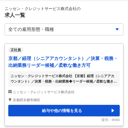
ニッセン・クレジットサービス株式会社
の
求人一覧
正社員
京都／経理（シニアアカウンタント）／決算・税務・
出納業務リーダー候補／柔軟な働き方可
ニッセン・クレジットサービス株式会社 【京都】経理（シニアアカ
ウンタント）／決算・税務・出納業務◆リーダー候補／柔軟な働き方
可 【仕事内容】 【京都】経理（シニアアカウンタント）／決算・税
ニッセン・クレジットサービス株式会社
務・出納業務◆リーダー候補／柔軟な働き方可 【具体的な仕事内
容】 【金融系企業の経理・出納業務全般を担当／将来のリーダー候
京都府京都市南区
補／柔軟な働き方やキャリアアップを実現できる環境】 ＜部門の役
割＞ ・経理業務･出納業務 ＜業務内容＞ ・月次･年次決算業務･監査
給与や他の情報を見る
対応・税務申告業務・出納業務 ・親会社への報告、連携 ＜コメント
＞ 金融系の会社における経理業務をご担当いただきます。 将来的に
提供：doda
はリーダーとしての役割を担ってい
…