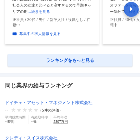
社会人の友達と比べると高すぎるので早期キャ
オファーをもらっ
リアの期
…続きを見る
ー気分で
…続きを
正社員
20代
男性
新卒入社
役職なし
在
正社員
40代
女
籍中
籍中
募集中の求人情報を見る
ランキングをもっと見る
同じ業界の給与ランキング
ドイチェ・アセット・マネジメント株式会社
--
（
5
件の評価）
平均残業時間
有給取得率
平均年収
--
時間
--
%
2307
万円
クレディ・スイス株式会社