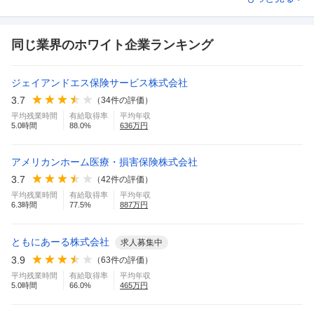
同じ業界のホワイト企業ランキング
ジェイアンドエス保険サービス株式会社
3.7
（
34
件の評価）
平均残業時間
有給取得率
平均年収
5.0
時間
88.0
%
636
万円
アメリカンホーム医療・損害保険株式会社
3.7
（
42
件の評価）
平均残業時間
有給取得率
平均年収
6.3
時間
77.5
%
887
万円
ともにあーる株式会社
求人募集中
3.9
（
63
件の評価）
平均残業時間
有給取得率
平均年収
5.0
時間
66.0
%
465
万円