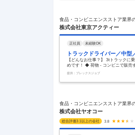
ています。羽田空港と有明、芝公園
り、マネージャー、キッチン、サー
ート！ ★働き方改
…
食品・コンビニエンスストア業界
株式会社東京アクティー
正社員
未経験OK
トラックドライバー／中型
【どんなお仕事？】 3tトラックに
めです！ ◆ 荷物 - コンビニで販
◆ 配送件数 - 1日約15店舗 ◆ 車
提供：プレックスジョブ
詳細 - 市川営業所での募集です。
いただきます。 - 当社で活躍して
タンダード上場「ビーイングホールデ
府県50拠点以上あり、安定した経
食品・コンビニエンスストア業界
株式会社ヤオコー
総合評価
3.1
以上の会社
3.8