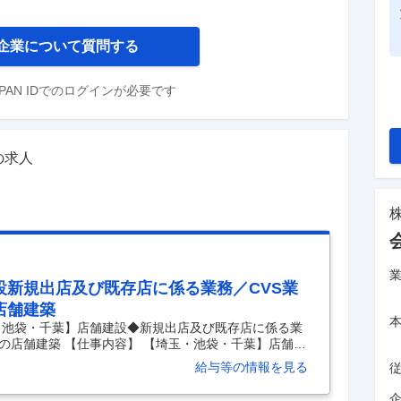
企業について質問する
 JAPAN IDでのログインが必要です
の求人
設新規出店及び既存店に係る業務／CVS業
店舗建築
・池袋・千葉】店舗建設◆新規出店及び既存店に係る業
の店舗建築 【仕事内容】 【埼玉・池袋・千葉】店舗建
／CVS業界大手ファミリーマートの店舗建築 【具体的
給与等の情報を見る
舗、年間約55億人のお客様がご来店される当社にて、新規出
す。 ■業務内容： ・店舗レイアウト作成（AutoCA
企