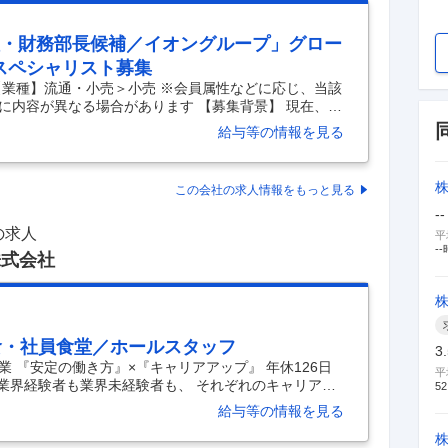
理・財務部長候補／イオングループ」グロー
スペシャリスト募集
【業種】流通・小売＞小売 ※会員属性などに応じ、当該
に内容が異なる場合があります 【募集背景】 現在、当
ロジェクトを推進しているなど、変革期を迎えており
給与等の情報を見る
の要となる財務・経理部門の部長候補となる方を採用
牽引いただける即戦力の方を急募します。 【職務内
て、以下の業務および組織マネジメントを統括していた
この会社の求人情報をもっと見る
な業務内容＞ ①財務に関する事項 a. バランスシート
--
の求人
平
--
株式会社
食・社員食堂／ホールスタッフ
3
 『安定の働き方』×『キャリアアップ』 年休126日
平
ル業界経験者も業界未経験者も、 それぞれのキャリアを
52
不動産が運営する「ヴィラフォンテーヌシリーズ」のホ
給与等の情報を見る
ホテル（羽田空港、有明） ・愛犬と一緒に宿泊できるホ
トランを当社（コンパスグループ・ジャパン）が運営し