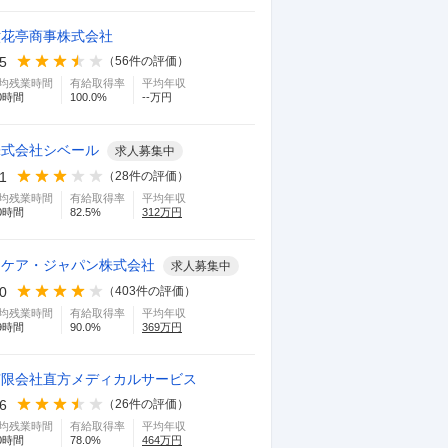
六花亭商事株式会社
.5
（
56
件の評価）
均残業時間
有給取得率
平均年収
0
時間
100.0
%
--万円
株式会社シベール
求人募集中
.1
（
28
件の評価）
均残業時間
有給取得率
平均年収
0
時間
82.5
%
312
万円
イケア・ジャパン株式会社
求人募集中
.0
（
403
件の評価）
均残業時間
有給取得率
平均年収
9
時間
90.0
%
369
万円
有限会社直方メディカルサービス
.6
（
26
件の評価）
均残業時間
有給取得率
平均年収
0
時間
78.0
%
464
万円