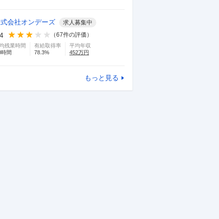
株式会社オンデーズ
求人募集中
.4
（
67
件の評価）
均残業時間
有給取得率
平均年収
0
時間
78.3
%
452
万円
もっと見る