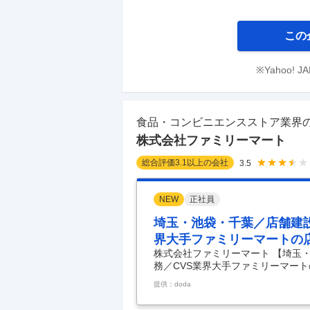
この
※Yahoo!
食品・コンビニエンスストア業界
株式会社ファミリーマート
総合評価
3.1
以上の会社
3.5
NEW
正社員
埼玉・池袋・千葉／店舗建
界大手ファミリーマートの
株式会社ファミリーマート 【埼玉
務／CVS業界大手ファミリーマート
設◆新規出店及び既存店に係る業務
提供：doda
な仕事内容】 全国約16,200店
店及び既存店に係る業務をお任せしま