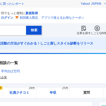
際に買ったレポート
Yahoo! JAPAN
IDでもっと便利に
新規取得
ログイン
初回購入限定、アプリで使えるお得なクーポン
企業を探す
しごとQA
職活動の方法がすぐわかる！しごと探しスタイル診断をリリース
相談の一覧
平均
312
万円
上の企業
中
28件
25件
社員クチコミ
年収
質問