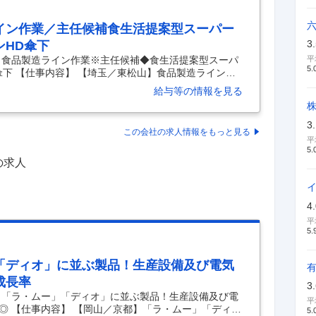
イン作業／主任候補食生活提案型スーパー
3
ンHD傘下
】食品製造ライン作業※主任候補◆食生活提案型スーパ
平
5.
傘下 【仕事内容】 【埼玉／東松山】食品製造ライン作
ー（ヤオコー）／ブルーゾーンHD傘下 【具体的な仕事
給与等の情報を見る
03店舗展開（2026年5月）／注目の食生活提案型スーパ
7期増収増益・店舗増設を達成・業績好調／マイカー通
上場、37期連続増収増益中のスーパーマーケット『ヤオ
3
この会社の求人情報をもっと見る
にて、以下の業務をお任せいたします。 ■業務内容：
平
5.
の求人
4
平
5.
「ディオ」に並ぶ製品！生産設備及び電気
成長率
3
】「ラ・ムー」「ディオ」に並ぶ製品！生産設備及び電
平
◎ 【仕事内容】 【岡山／京都】「ラ・ムー」「ディ
5.