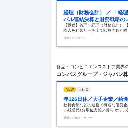
経理（財務会計） ／ 「経
バル連結決算と財務戦略の
【職種】管理＞経理（財務会計） 
求人をビズリーチ上で閲覧された際
社は次世代の店舗形態を見据えたプ
提供：ビズリーチ
ます。 この変革期において、組織
し、実務の陣頭指揮を執って組織を
容】 財務・経理部門の責任者とし
だくことを期待しております。 ＜主
上の課題を分析し、財務
…
食品・コンビニエンスストア業界
コンパスグループ・ジャパン
NEW
正社員
年126日休／大手企業／給
社員食堂などの運営で有名な優良企業
／残業代1分単位支給／賞与 ホテ
活かして活躍できる職場！ ★住友
提供：グルメキャリー
テルで募集開始！ ・ハイグレード
テル（芝公園） 上記ホテル内レス