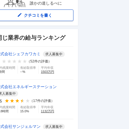
誰かの道しるべに
クチコミを書く
同じ業界の給与ランキング
株式会社シェフカワカミ
求人募集中
（
52
件の評価）
均残業時間
有給取得率
平均年収
時間
--
%
1503
万円
株式会社エネルギーステーション
求人募集中
.5
（
17
件の評価）
均残業時間
有給取得率
平均年収
.8
時間
15.0
%
1132
万円
株式会社サンジェルマン
求人募集中