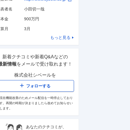
代表者名
小田切一哉
資本金
900万円
決算月
3
月
もっと見る
新着クチコミや新着Q&Aなどの
最新情報
をメールで受け取れます！
株式会社シベール
を
フォローする
現在機能改善のためメール配信を一時停止しており
す。再開の時期が決まりましたら改めてお知らせい
します。
あなたのクチコミが、