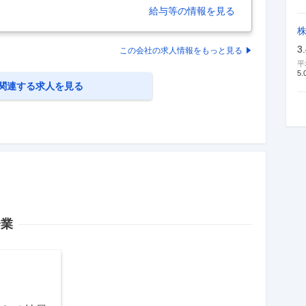
設備の保守管理※高年収＆成長率◎ 【具体的な仕事内
給与等の情報を見る
連結売上3,000億超！創業以来連続の増収／ITを駆使
部導入実績あり）／2035年には700店舗、売上高1兆
中国物流RMセンターにおいて、生産ラインとユーティリ
3
この会社の求人情報をもっと見る
随する各種電気設備の保守管理業務をお任せします。
平
5.
関連する求人を見る
企業