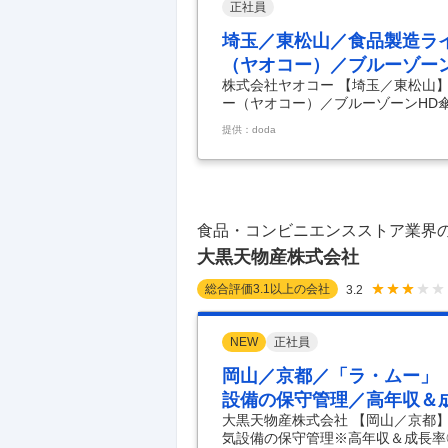
正社員
埼玉／東松山／食品製造ラ
（ヤオコー）／ブルーゾー
株式会社ヤオコー 【埼玉／東松山
ー（ヤオコー）／ブルーゾーンHD
業※主任候補◆食生活提案型スーパ
提供：doda
内容】 【創業130年超／首都圏に2
ーマーケット『ヤオコー』運営／3
勤可】 ■業務概要： プライム市場
コー』の東松山デリカ生鮮センター
・ヤオ
…
食品・コンビニエンスストア業界
大黒天物産株式会社
総合評価
3.1
以上の会社
3.2
NEW
正社員
岡山／京都／「ラ・ムー」
設備の保守管理／高年収＆
大黒天物産株式会社 【岡山／京都
気設備の保守管理※高年収＆成長率