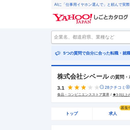
AIに「仕事用イヤホン選んで」と頼んで実
5つの質問で自分に合った転職・就
株式会社シベール
の質問・
3.1
28
クチコミ
食品・コンビニエンスストア業界
3.0以
募集
トップ
求人