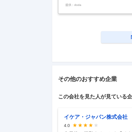
オ」に並ぶ製品！生産設備及び電気
提供：doda
容】 ～役職定年無★プライム上場／
した最先端流通モデル／在宅勤務（一
円を目指す～ ■業務詳細： 同社の
ティーの保全業務及び製造工場に付
（特別高圧6
…
その他のおすすめ企業
この会社を見た人が見ている
イケア・ジャパン株式会社
4.0