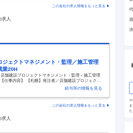
への調整／指示 ・社内間調整（営業／店舗開発／部内）
この会社の求人情報をもっと見る
処理 ・発注完成品に対する諸検査 ・建設業務に関する
の求人
ロジェクトマネジメント・監理／施工管理
業20H
／店舗建設プロジェクトマネジメント・監理＜施工管理
 【仕事内容】 【札幌】発注者／店舗建設プロジェクト
上流へ＞基本土日休／残業20H 【具体的な仕事内容】
給与等の情報を見る
経験活かしてキャリアアップ／発注者の立場×上流工程
120日（基本土日休み）／働き方◎～ ■業務の詳細 ロー
※
に関わる業務全般をご担当いただきます。立地（ロー
この会社の求人情報をもっと見る
ま
出店業態ごとにあわせた最適なプランニング設計し、
た
の求人