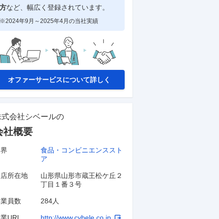
方
など、幅広く登録されています。
※2024年9月～2025年4月の当社実績
オファーサービスについて詳しく
株式会社シベール
の
会社概要
業界
食品・コンビニエンススト
ア
本店所在地
山形県山形市蔵王松ケ丘２
丁目１番３号
従業員数
284人
業URL
http://www.cybele.co.jp