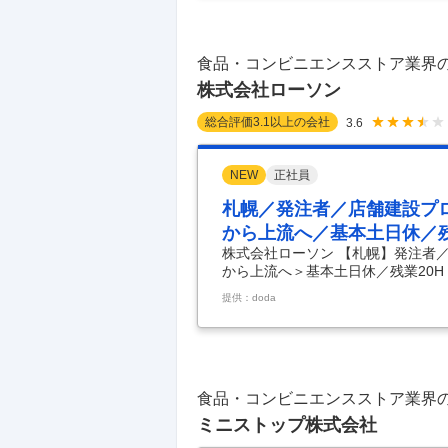
D） ・設計事務所／建築業者など
・発注に係る金額査定／立案／請求
…
食品・コンビニエンスストア業界
株式会社ローソン
総合評価
3.1
以上の会社
3.6
NEW
正社員
札幌／発注者／店舗建設プ
から上流へ／基本土日休／残
株式会社ローソン 【札幌】発注者
から上流へ＞基本土日休／残業20H
マネジメント・監理＜施工管理から
提供：doda
～開発本部・店舗建設部／施工管理
／全国約14,500店舗を展開／年休
ソンの店舗建設職として、店舗建設
ドサイド、ビルイン、面積など）、
店舗オーナー
…
食品・コンビニエンスストア業界
ミニストップ株式会社