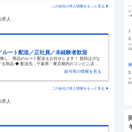
の3拠点、5つのブランド（6店舗）で同時募集をしてお
--
この会社の求人情報をもっと見る
ビス、ソムリエ、バーテンダー各職種で強化募集スタ
平
--
の求人
J
3
平
13
／ルート配送／正社員／未経験者歓迎
乗務し、商品のルート配送をお任せします！ 負担は少な
売する商品 ◆ 配送先 - 千葉県・東京都内のコンビニ店舗
種・サイズ - 準中型 - 3tトラックに乗務いただきます。 ◆
給与等の情報を見る
3
 - 食品を取り扱う物流センターにて、ルート配送を担当
平
いるドライバーの多数が未経験スタートです。 - 東証ス
52
ィングス」のグループ企業です。 - グループで19都
この会社の求人情報をもっと見る
営基盤で長く働けま
…
の求人