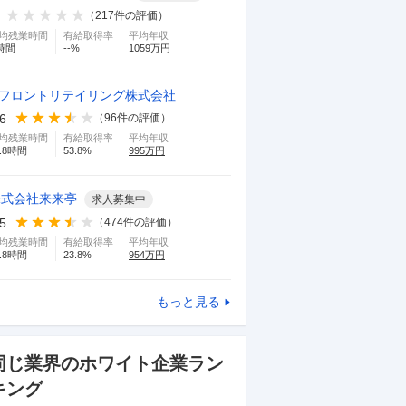
（
217
件の評価）
均残業時間
有給取得率
平均年収
時間
--
%
1059
万円
.フロントリテイリング株式会社
.6
（
96
件の評価）
均残業時間
有給取得率
平均年収
.8
時間
53.8
%
995
万円
株式会社来来亭
求人募集中
.5
（
474
件の評価）
均残業時間
有給取得率
平均年収
.8
時間
23.8
%
954
万円
もっと見る
同じ業界のホワイト企業ラン
キング