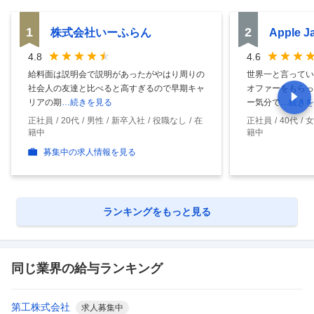
1
2
株式会社いーふらん
Apple 
4.8
4.6
給料面は説明会で説明があったがやはり周りの
世界一と言ってい
社会人の友達と比べると高すぎるので早期キャ
オファーをもらっ
リアの期
…続きを見る
ー気分で
…続きを
正社員
20代
男性
新卒入社
役職なし
在
正社員
40代
女
籍中
籍中
募集中の求人情報を見る
ランキングをもっと見る
同じ業界の給与ランキング
第工株式会社
求人募集中