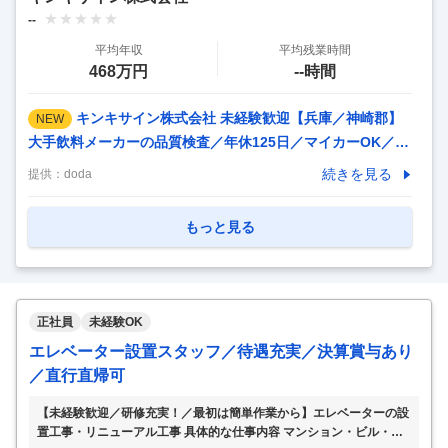
変更なし (新潟県三条市) ▼職種 営業社員（普通職）(正社員)
--
▼雇用形態 正社員 ▼給与 月給220000〜240000円 (基本給
平均年収
平均残業時間
（月額平均）
…
468万円
--時間
キンキサイン株式会社 未経験歓迎【兵庫／神崎郡】
NEW
大手飲料メーカーの品質検査／年休125日／マイカーOK／全
国トップ級生産量 【仕事内容】 未経験歓迎【兵庫／神崎
続きを見る
提供：
doda
郡】大手飲料メーカーの品質検査／年休125日／マイカーOK
／全国トップ級生産量 【具体的な仕事内容】 ＼大手飲料メ
もっと見る
ーカーとの取引先多数・年間125日・マイカー通勤可／ ■職
務概要 当社は大手飲料水メーカー複数社からの受託製造を担
っており、またお茶やスポーツドリンク、サイダーなどの自
社ブランドも展開しています。そんな当社の兵庫県神崎郡神
正社員
未経験OK
河町にある、本社第二工場において“製造ラインの品質管理
エレベーター設置スタッフ／待遇充実／決算賞与あり
業務”をお任せ致します ■職務内容 誰でも知ってい
…
／直行直帰可
【未経験歓迎／研修充実！／最初は簡単作業から】エレベーターの設
置工事・リニューアル工事 具体的な仕事内容 マンション・ビル・商