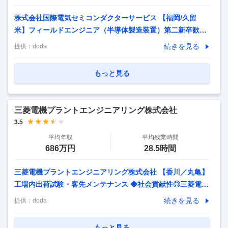
株式会社国際電気セミコンダクターサービス 【福岡/久留
米】フィールドエンジニア（半導体製造装置）第二新卒歓迎
◇プライム上場G／年休125日 【仕事内容】 【福岡/久留米】
続きを見る
提供：
doda
フィールドエンジニア（半導体製造装置）第二新卒歓迎◇プ
ライム上場G／年休125日 【具体的な仕事内容】 ◆第二新卒/
もっと見る
未経験歓迎！プライム上場半導体装置メーカーのグループ会
社/豊富な研修制度で未経験でも安心！大手Gの安定した環境
で早期にキャリアUPしたい方へ！親会社と同等の待遇、福利
三菱電機プラントエンジニアリング株式会社
厚生で長期的就業 ■業務内容：半導体製造装置（株式会社KO
3.5
KUSAI ELECTRIC製）のフィールドサービスエンジニアとし
平均年収
平均残業時間
て、国内外の顧客工場にて
…
686万円
28.5時間
三菱電機プラントエンジニアリング株式会社 【香川／丸亀】
工場内出荷試験・客先メンテナンス ◆社会貢献性◎三菱電機
Gの安定経営基盤◎年休127日 【仕事内容】 【香川／丸亀】
続きを見る
提供：
doda
工場内出荷試験・客先メンテナンス ◆社会貢献性◎三菱電機
Gの安定経営基盤◎年休127日 【具体的な仕事内容】 ～技術
もっと見る