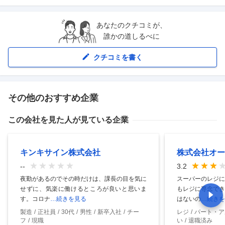
あなたのクチコミが、
誰かの道しるべに
クチコミを書く
その他のおすすめ企業
この会社を見た人が見ている企業
キンキサイン株式会社
株式会社オー
--
3.2
夜勤があるのでその時だけは、課長の目を気に
スーパーのレジに
せずに、気楽に働けるところが良いと思いま
もレジに専念でき
す。コロナ
…続きを見る
はないの
…続きを
製造
正社員
30代
男性
新卒入社
チー
レジ
パート・ア
フ
現職
い
退職済み