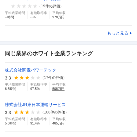
--
（
19
件の評価）
平均残業時間
有給取得率
平均年収
--
時間
--
%
978
万円
もっと見る
同じ業界のホワイト企業ランキング
株式会社関電パワーテック
3.3
（
17
件の評価）
平均残業時間
有給取得率
平均年収
6.3
時間
97.5
%
508
万円
株式会社JR東日本運輸サービス
3.3
（
108
件の評価）
平均残業時間
有給取得率
平均年収
5.6
時間
91.4
%
465
万円