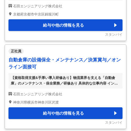
業施設・工場などへエレベーターの設置作業をお任せ。 Q.まずは何
石田エンジニアリング株式会社
から始める？ ・数十種類ある部品を現場へ搬入 ・組み立てる部品を
ボルトでセットする ・エレベーターの押しボタンを各階に運ぶ ・乗
京都府京都市中京区錦堀川町
り場の養生フィルムをはがす など。 部品や工具の名前を覚えながら
一連の流れを把握します。 Q.期間はどれくらい？ ・10階建て：3週
給与や他の情報を見る
間 ・15階建て：1カ月 施設の規模により年単位のビッグプロジェク
トになることも Q.設置台数は？ ・マンション：1～2台 ・オフィスビ
スタンバイ
ル：3～6台
…
正社員
自動倉庫の設備保全・メンテナンス／決算賞与／オン
ライン面接可
【資格取得支援&手厚い導入研修あり】物流業界を支える「自動倉
庫」のメンテナンス・保全業務／研修あり 具体的な仕事内容 インタ
ーネットが普及して、ネット通販を当たり前に利用する人が増えてき
石田エンジニアリング株式会社
た昨今。ネット通販市場を支えるのが『自動倉庫』です。全国から注
文が入った商品を自動的に巨大な倉庫から取り出し、梱包する場所ま
神奈川県横浜市神奈川区沢渡
で運んでくれる設備のことです。 あらゆる業界で自動倉庫が活用さ
れており、自動倉庫が介入することで商品の仕分やピッキングをスピ
給与や他の情報を見る
ーディーに行うことが可能です。 私たち石田エンジニアリングの設
備保全・メンテナンススタッフが担うのは、そんな物流業界を支える
スタンバイ
自動倉庫の故障や不具合を防いだり、不具合が
…