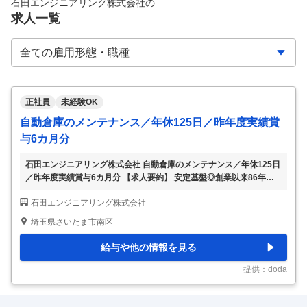
石田エンジニアリング株式会社
の
求人一覧
正社員
未経験OK
自動倉庫のメンテナンス／年休125日／昨年度実績賞
与6カ月分
石田エンジニアリング株式会社 自動倉庫のメンテナンス／年休125日
／昨年度実績賞与6カ月分 【求人要約】 安定基盤◎創業以来86年に
わたり連続黒字決算！ 年収UP◎昨年度実績賞与6カ月分＋手当：補
石田エンジニアリング株式会社
助金充実 業種・職種未経験歓迎◎9割が未経験からスタート 安定ニー
ズが続く物流業界で、ゼロから手に職を。 充実の待遇のもと、長く
埼玉県さいたま市南区
活躍できる技術者へ。 【この求人のPOINT】 ★86年連続黒字！経営
基盤安定 ★平均年齢33歳。9割以上が未経験入社 ★年間休日120日！
給与や他の情報を見る
連休取得も可能 ★昨年度実績賞与年間6カ月分！収入UPめざせる ★
結婚・出産・入学時の祝い金支給 ★家族手当、リフレッシュ補助金
提供：doda
など手当
…