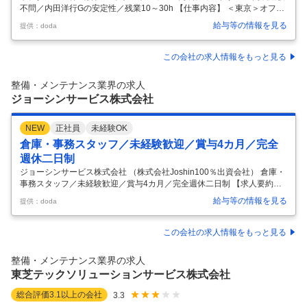
不問／内田洋行Gの安定性／残業10～30h 【仕事内容】 ＜東京＞オフィ
スの内装ディレクター※内装経験不問／内田洋行Gの安定性／残業10～3
給与等の情報を見る
提供：doda
0h 【具体的な仕事内容】 ■業務内容： オフィスの新規開設・リニューア
ル・移転などの内装工事における、工事全体のマネジメントやスケジュ
ール管理全般をご担当いただきます。 具体的には下記のような業務内容
この会社の求人情報をもっと見る
になります。 ・コスト管理（工事原価費用の積算・査定） ・スケジュー
ル管理（工程の進捗、納期管理） ・クオリティ管理（図面内容・顧客要
整備・メンテナンス業界の求人
求事項の確認、工事の品質検査・引き渡し） ・安全管理（法令
…
ジョーシンサービス株式会社
NEW
正社員
未経験OK
倉庫・事務スタッフ／未経験歓迎／賞与4カ月／完全
週休二日制
ジョーシンサービス株式会社 （株式会社Joshin100％出資会社） 倉庫・
事務スタッフ／未経験歓迎／賞与4カ月／完全週休二日制 【求人要約】
★大手上場グループで安心！Joshin100％出資 ★未経験歓迎！異業種か
給与等の情報を見る
提供：doda
ら入社した先輩も多数活躍中 ★定着率97％！完全週休二日制／賞与4カ
月分 Joshinグループならではの安定感！ 腰を据えて長く働きませんか？
＼POINT！／ ◆Joshinグループの安定基盤！ ◆年収例390万円以上！ ◆
この会社の求人情報をもっと見る
賞与実績4カ月分 ◆完全週休二日制 ◆未経験OK！丁寧なOJT ◆定着率9
7％超 ◎当社について … 関西を中心に全国に220店舗を展開する大手家
整備・メンテナンス業界の求人
電量販店「
…
東芝テックソリューションサービス株式会社
総合評価
3.1
以上の会社
3.3