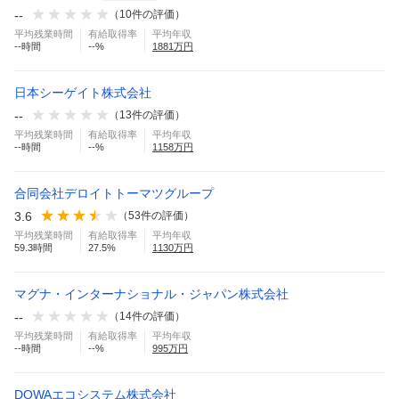
--
（
10
件の評価）
平均残業時間
有給取得率
平均年収
--
時間
--
%
1881
万円
日本シーゲイト株式会社
--
（
13
件の評価）
平均残業時間
有給取得率
平均年収
--
時間
--
%
1158
万円
合同会社デロイトトーマツグループ
3.6
（
53
件の評価）
平均残業時間
有給取得率
平均年収
59.3
時間
27.5
%
1130
万円
マグナ・インターナショナル・ジャパン株式会社
--
（
14
件の評価）
平均残業時間
有給取得率
平均年収
--
時間
--
%
995
万円
DOWAエコシステム株式会社