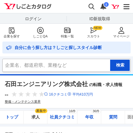
Yahoo!しごとカタログ
検索
通知
i
ログイン
ID新規取得
企業を探す
しごとQA
特集一覧
スカウト
マイページ
自分に合う探し方は？しごと探しスタイル診断
石田エンジニアリング株式会社
の転職・求人情報
--
16
クチコミ
平均
410
万円
整備・メンテナンス業界
募集中
16件
36件
トップ
求人
社員クチコミ
年収
質問
面