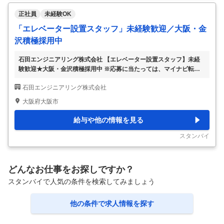
正社員
未経験OK
「エレベーター設置スタッフ」未経験歓迎／大阪・金
沢積極採用中
石田エンジニアリング株式会社 【エレベーター設置スタッフ】未経
験歓迎★大阪・金沢積極採用中 ※応募に当たっては、マイナビ転職の
会員登録が必須となっております。 詳細な応募方法は下記【応募方
石田エンジニアリング株式会社
法】をご確認くださいませ。 【仕事内容】 【現場直行手当あり！・
定時上がりが基本でメリハリ勤務】エレベーターの設置・リニューア
大阪府大阪市
ル工事を担当。メーカー各社の昇降機を扱うプロへ成長！設置工事の
流れ ▼建物の傾き調査や採寸、部品の搬入 ▼カゴの組立、ワイヤー
給与や他の情報を見る
や扉の取付 ▼動作確認・試運転をして完成！ まずはこんな業務から
▽資材・部材の準備 ▽養生作業 ▽部品の運搬 ▽部品をネジ止め 現場
スタンバイ
での補助業務からスタート。
…
どんなお仕事をお探しですか？
スタンバイで人気の条件を検索してみましょう
他の条件で求人情報を探す