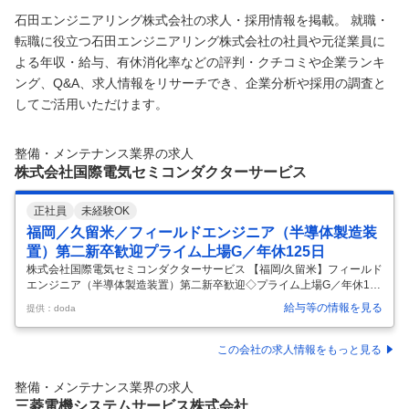
石田エンジニアリング株式会社の求人・採用情報を掲載。 就職・
転職に役立つ石田エンジニアリング株式会社の社員や元従業員に
よる年収・給与、有休消化率などの評判・クチコミや企業ランキ
ング、Q&A、求人情報をリサーチでき、企業分析や採用の調査と
してご活用いただけます。
整備・メンテナンス業界の求人
株式会社国際電気セミコンダクターサービス
正社員
未経験OK
福岡／久留米／フィールドエンジニア（半導体製造装
置）第二新卒歓迎プライム上場G／年休125日
株式会社国際電気セミコンダクターサービス 【福岡/久留米】フィールド
エンジニア（半導体製造装置）第二新卒歓迎◇プライム上場G／年休125
日 【仕事内容】 【福岡/久留米】フィールドエンジニア（半導体製造装
給与等の情報を見る
提供：doda
置）第二新卒歓迎◇プライム上場G／年休125日 【具体的な仕事内容】
◆第二新卒/未経験歓迎！プライム上場半導体装置メーカーのグループ会
社/豊富な研修制度で未経験でも安心！大手Gの安定した環境で早期にキ
この会社の求人情報をもっと見る
ャリアUPしたい方へ！親会社と同等の待遇、福利厚生で長期的就業 ■業
務内容：半導体製造装置（株式会社KOKUSAI ELECTRIC製）のフィー
整備・メンテナンス業界の求人
ルドサービスエンジニアとして、国内外の顧客工場にて
…
三菱電機システムサービス株式会社