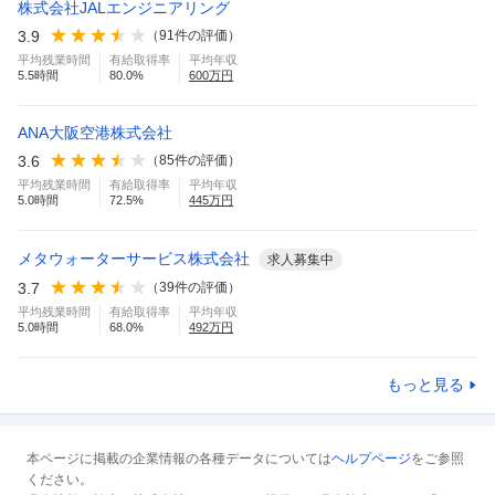
株式会社JALエンジニアリング
3.9
（
91
件の評価）
平均残業時間
有給取得率
平均年収
5.5
時間
80.0
%
600
万円
ANA大阪空港株式会社
3.6
（
85
件の評価）
平均残業時間
有給取得率
平均年収
5.0
時間
72.5
%
445
万円
メタウォーターサービス株式会社
求人募集中
3.7
（
39
件の評価）
平均残業時間
有給取得率
平均年収
5.0
時間
68.0
%
492
万円
もっと見る
本ページに掲載の企業情報の各種データについては
ヘルプページ
をご参照
ください。