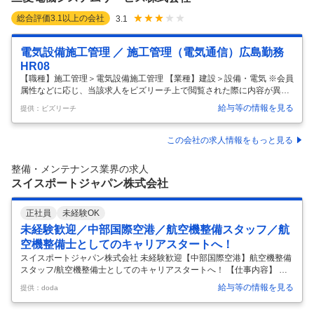
総合評価
3.1
以上の会社
3.1
電気設備施工管理 ／ 施工管理（電気通信）広島勤務
HR08
【職種】施工管理＞電気設備施工管理 【業種】建設＞設備・電気 ※会員
属性などに応じ、当該求人をビズリーチ上で閲覧された際に内容が異な
る場合があります 当社は三菱電機100％出資企業であり、製品/システム
給与等の情報を見る
提供：ビズリーチ
提案から施工まで幅広いサービスを提供する総合エンジニアリング会社
です。そんな当社の電気通信工事の施工管理として以下業務をお任せし
ます。 ●採用背景 中四国支社では、国交省CCTV工事を主要な業務とし
この会社の求人情報をもっと見る
て担当しています。しかしながら、現在は技術の継承が喫緊の課題とな
っています。そこで、当社では新たな人材を積極的に募集し、将来的な
整備・メンテナンス業界の求人
技術の継承を図るべく、採用活動を行っております。 この求人では、新
スイスポートジャパン株式会社
たなメ
…
正社員
未経験OK
未経験歓迎／中部国際空港／航空機整備スタッフ／航
空機整備士としてのキャリアスタートへ！
スイスポートジャパン株式会社 未経験歓迎【中部国際空港】航空機整備
スタッフ/航空機整備士としてのキャリアスタートへ！ 【仕事内容】 未
経験歓迎【中部国際空港】航空機整備スタッフ/航空機整備士としてのキ
給与等の情報を見る
提供：doda
ャリアスタートへ！ 【具体的な仕事内容】 ＼未経験歓迎・世界最大級の
航空支援会社の航空機整備スタッフ／ 新たな仲間を募集しています。航