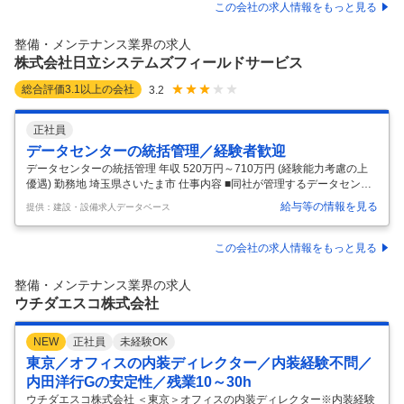
空機整備の知識がなくても、自動車整備などの機械系の知識がある方な
この会社の求人情報をもっと見る
ら大歓迎です。未経験からでも安心してスタートできる環境が整ってい
ます。 ■業務概要 中部国際空港にて、航空機の整備支援業務や出発前点
整備・メンテナンス業界の求人
検、ヘッドセット作業を担当していただきます。顧客の航空機を安全に
株式会社日立システムズフィールドサービス
運行さ
…
総合評価
3.1
以上の会社
3.2
正社員
データセンターの統括管理／経験者歓迎
データセンターの統括管理 年収 520万円～710万円 (経験能力考慮の上
優遇) 勤務地 埼玉県さいたま市 仕事内容 ■同社が管理するデータセンタ
ーにおける、電気・機械設備の管理・運用業務をご担当いただきます。
給与等の情報を見る
提供：建設・設備求人データベース
※基本的にメンテナンスするのは協力会社の方となるため、メンテナン
ス担当者の管理業務および、オーナーや親会社の担当者との折衝業務が
メインとなります。 【具体的には】 ■設備運用の設計支援（障害対策手
この会社の求人情報をもっと見る
順等） ■電気設備の運用および施設管理（状態確認、ローテーション、
ベンダーコントロール、月次報告等） ■ITILに基づく運用管理（インシデ
整備・メンテナンス業界の求人
ント管理、トラブル管理、変更管理等） ■障害対策訓練、
…
ウチダエスコ株式会社
NEW
正社員
未経験OK
東京／オフィスの内装ディレクター／内装経験不問／
内田洋行Gの安定性／残業10～30h
ウチダエスコ株式会社 ＜東京＞オフィスの内装ディレクター※内装経験