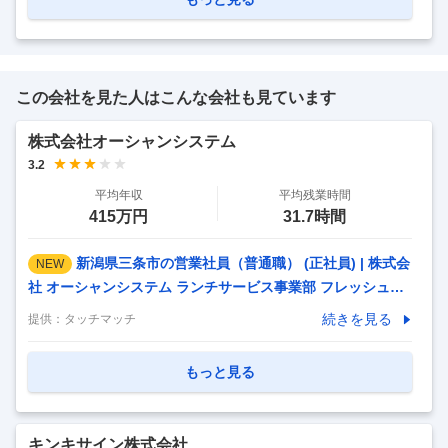
力を長期的に高められる環境／三菱電機100％出資会社／SD
Gs・再生可能エネルギーや産業に不可欠なインフラを支える
／景気に左右されにくい安定経営基盤～ ■業務内容： 三菱電
機社の受配電システム製作所にて製作する受配電設備（配電
この会社を見た人はこんな会社も見ています
盤・遮断器）やC－GIS設備の工場内出荷試験を実施頂きま
す。 試験後は全国のビルや工場
…
株式会社オーシャンシステム
3.2
平均年収
平均残業時間
415万円
31.7時間
新潟県三条市の営業社員（普通職） (正社員) | 株式会
NEW
社 オーシャンシステム ランチサービス事業部 フレッシュラ
ンチ３９ 三条店 ▼仕事内容 〇担当エリアの企業 ・営業所を
続きを見る
提供：
タッチマッチ
訪問し、当社の弁当のご案内 ・ＰＲを行い、ご契約を頂く業
務です。 ＊パンフ以外では弁当で試食をして頂きＰＲしま
もっと見る
す。 ＊最初は、先輩社員と同行しながら仕事を覚えてもらい
ます。 ＊社有車（軽ワンボックス）を使用します。 ＊担当
エリアは三条市、燕市、長岡市、加茂市です。 ＊変更範囲：
キンキサイン株式会社