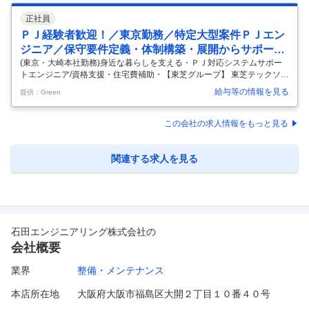
正社員
ＰＪ経験者歓迎！／東京勤務／特定大型案件ＰＪエン
ジニア／保守要件定義・体制構築・展開からサポート
まで
(東京・大崎本社勤務)身近な暮らしを支える・ＰＪ対応システムサポー
トエンジニア/資格支援・住宅費補助・【東芝グループ】 東芝テックソリ
ューションサービス株式会社 - トップシェアの店舗システムを支え続け
給与等の情報を見る
提供：Green
る東芝グループ会社 仕事内容 ～全国チェーンの大規模案件専門対応、お
客様も製品も身近に感じられる～ ・大手コンビニエンスストアをはじめ
とする全国チェーンの大型案件プロジェクトへ参画 保守要件定義、体制
この会社の求人情報をもっと見る
設計・構築から展開対応をプロジェクト単位で担当。 ・店舗内の構成機
器やシステム等店舗丸ごとテクニカルサポート。 ・東芝テック営業担当
と協力したソリューション提案。 ＜保守要件定義・設計・構築＞ プロ
…
関連する求人を見る
石田エンジニアリング株式会社
の
会社概要
業界
整備・メンテナンス
本店所在地
大阪府大阪市福島区大開２丁目１０番４０号