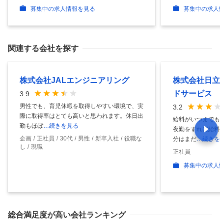
募集中の求人情報を見る
募集中の求人
関連する会社を探す
株式会社JALエンジニアリング
株式会社日立
ドサービス
3.9
男性でも、育児休暇を取得しやすい環境で、実
3.2
際に取得率はとても高いと思われます。休日出
給料がいつまでも
勤もほぼ
…続きを見る
夜勤をすれば給料
企画
正社員
30代
男性
新卒入社
役職な
分はまだ
…続きを
し
現職
正社員
募集中の求人
総合満足度
が高い会社ランキング