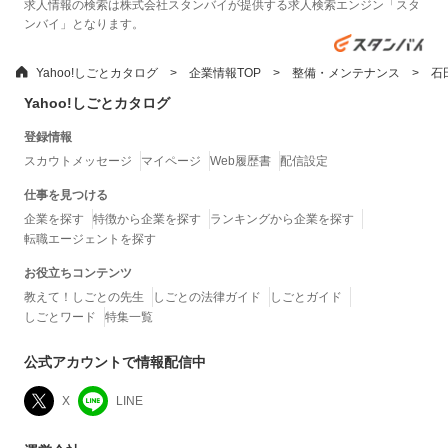
求人情報の検索は株式会社スタンバイが提供する求人検索エンジン「スタ
ンバイ」となります。
Yahoo!しごとカタログ
企業情報TOP
整備・メンテナンス
石
Yahoo!しごとカタログ
登録情報
スカウトメッセージ
マイページ
Web履歴書
配信設定
仕事を見つける
企業を探す
特徴から企業を探す
ランキングから企業を探す
転職エージェントを探す
お役立ちコンテンツ
教えて！しごとの先生
しごとの法律ガイド
しごとガイド
しごとワード
特集一覧
公式アカウントで情報配信中
X
LINE