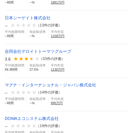
--
時間
--
%
1881
万円
日本シーゲイト株式会社
--
（
13
件の評価）
平均残業時間
有給取得率
平均年収
--
時間
--
%
1158
万円
合同会社デロイトトーマツグループ
3.6
（
53
件の評価）
平均残業時間
有給取得率
平均年収
59.3
時間
27.5
%
1130
万円
マグナ・インターナショナル・ジャパン株式会社
--
（
14
件の評価）
平均残業時間
有給取得率
平均年収
--
時間
--
%
995
万円
DOWAエコシステム株式会社
--
（
19
件の評価）
平均残業時間
有給取得率
平均年収