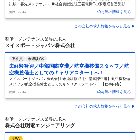
試験・客先メンテナンス ◆社会貢献性◎三菱電機Gの安定経営基盤◎年
休127日 【仕事内容】 【香川／丸亀】工場内出荷試験・客先メンテナン
給与等の情報を見る
提供：doda
ス ◆社会貢献性◎三菱電機Gの安定経営基盤◎年休127日 【具体的な仕
事内容】 ～技術力を長期的に高められる環境／三菱電機100％出資会社
／SDGs・再生可能エネルギーや産業に不可欠なインフラを支える／景
この会社の求人情報をもっと見る
気に左右されにくい安定経営基盤～ ■業務内容： 三菱電機社の受配電シ
ステム製作所にて製作する受配電設備（配電盤・遮断器）やC－GIS設備
整備・メンテナンス業界の求人
の工場内出荷試験を実施頂きます。 試験後は全国のビルや工場
…
スイスポートジャパン株式会社
正社員
未経験OK
未経験歓迎／中部国際空港／航空機整備スタッフ／航
空機整備士としてのキャリアスタートへ！
スイスポートジャパン株式会社 未経験歓迎【中部国際空港】航空機整備
スタッフ/航空機整備士としてのキャリアスタートへ！ 【仕事内容】 未
経験歓迎【中部国際空港】航空機整備スタッフ/航空機整備士としてのキ
給与等の情報を見る
提供：doda
ャリアスタートへ！ 【具体的な仕事内容】 ＼未経験歓迎・世界最大級の
航空支援会社の航空機整備スタッフ／ 新たな仲間を募集しています。航
空機整備の知識がなくても、自動車整備などの機械系の知識がある方な
この会社の求人情報をもっと見る
ら大歓迎です。未経験からでも安心してスタートできる環境が整ってい
ます。 ■業務概要 中部国際空港にて、航空機の整備支援業務や出発前点
整備・メンテナンス業界の求人
検、ヘッドセット作業を担当していただきます。顧客の航空機を安全に
株式会社明電エンジニアリング
運行さ
…
NEW