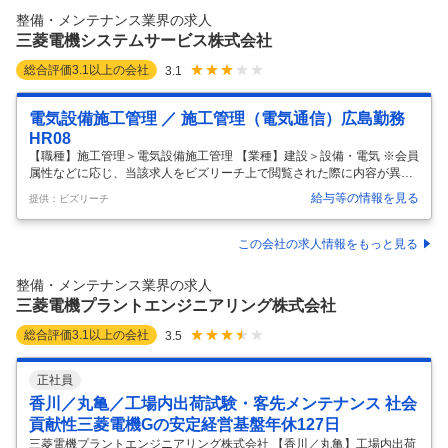
整備・メンテナンス業界の求人
三菱電機システムサービス株式会社
総合評価
3.1
以上の会社
3.1
電気設備施工管理 ／ 施工管理（電気通信）広島勤務
HR08
【職種】施工管理＞電気設備施工管理 【業種】建設＞設備・電気 ※会員
属性などに応じ、当該求人をビズリーチ上で閲覧された際に内容が異な
る場合があります 当社は三菱電機100％出資企業であり、製品/システム
給与等の情報を見る
提供：ビズリーチ
提案から施工まで幅広いサービスを提供する総合エンジニアリング会社
です。そんな当社の電気通信工事の施工管理として以下業務をお任せし
ます。 ●採用背景 中四国支社では、国交省CCTV工事を主要な業務とし
この会社の求人情報をもっと見る
て担当しています。しかしながら、現在は技術の継承が喫緊の課題とな
っています。そこで、当社では新たな人材を積極的に募集し、将来的な
整備・メンテナンス業界の求人
技術の継承を図るべく、採用活動を行っております。 この求人では、新
三菱電機プラントエンジニアリング株式会社
たなメ
…
総合評価
3.1
以上の会社
3.5
正社員
香川／丸亀／工場内出荷試験・客先メンテナンス 社会
貢献性三菱電機Gの安定経営基盤年休127日
三菱電機プラントエンジニアリング株式会社 【香川／丸亀】工場内出荷