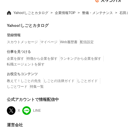
Yahoo!しごとカタログ
企業情報TOP
整備・メンテナンス
石田
Yahoo!しごとカタログ
登録情報
スカウトメッセージ
マイページ
Web履歴書
配信設定
仕事を見つける
企業を探す
特徴から企業を探す
ランキングから企業を探す
転職エージェントを探す
お役立ちコンテンツ
教えて！しごとの先生
しごとの法律ガイド
しごとガイド
しごとワード
特集一覧
公式アカウントで情報配信中
X
LINE
運営会社