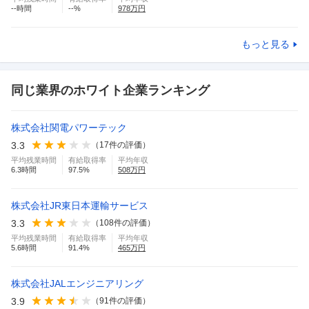
--
時間
--
%
978
万円
もっと見る
同じ業界のホワイト企業ランキング
株式会社関電パワーテック
3.3
（
17
件の評価）
平均残業時間
有給取得率
平均年収
6.3
時間
97.5
%
508
万円
株式会社JR東日本運輸サービス
3.3
（
108
件の評価）
平均残業時間
有給取得率
平均年収
5.6
時間
91.4
%
465
万円
株式会社JALエンジニアリング
3.9
（
91
件の評価）