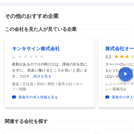
その他のおすすめ企業
この会社を見た人が見ている企業
キンキサイン株式会社
株式会社オー
--
3.2
夜勤があるのでその時だけは、課長の目を気に
スーパーのレジに
せずに、気楽に働けるところが良いと思いま
もレジに専念でき
す。コロナ
…続きを見る
はないの
…続きを
製造
正社員
30代
男性
新卒入社
チー
レジ
パート・ア
フ
現職
い
退職済み
募集中の求人情報を見る
募集中の求人
関連する会社を探す