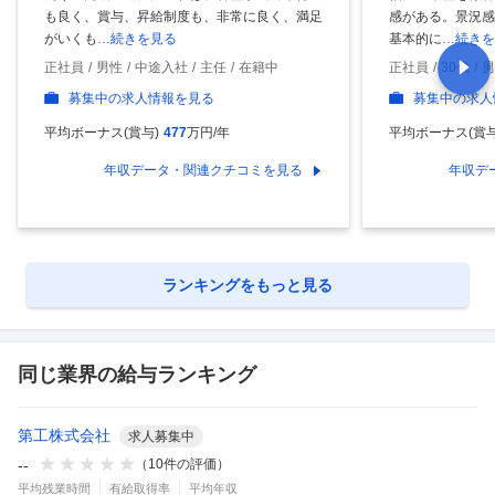
も良く、賞与、昇給制度も、非常に良く、満足
感がある。景況感
がいくも
…続きを見る
基本的に
…続きを
正社員
男性
中途入社
主任
在籍中
正社員
30代
男
募集中の求人情報を見る
募集中の求人
平均ボーナス(賞与)
477
万円/年
平均ボーナス(賞与
年収データ・関連クチコミを見る
年収デ
ランキングをもっと見る
同じ業界の給与ランキング
第工株式会社
求人募集中
--
（
10
件の評価）
平均残業時間
有給取得率
平均年収