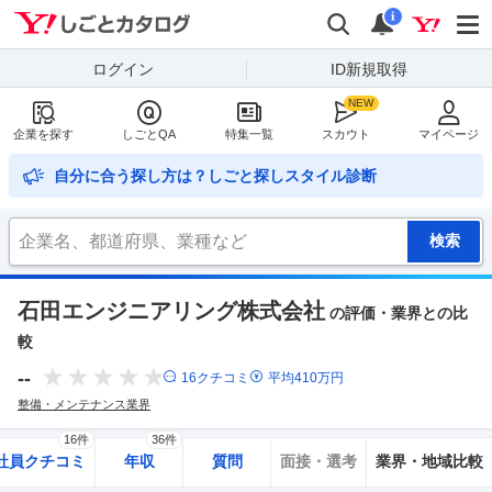
Yahoo!しごとカタログ
検索
通知
i
ログイン
ID新規取得
企業を探す
しごとQA
特集一覧
スカウト
マイページ
自分に合う探し方は？しごと探しスタイル診断
石田エンジニアリング株式会社
の評価・業界との比
較
--
16
クチコミ
平均
410
万円
整備・メンテナンス業界
16件
36件
社員クチコミ
年収
質問
面接・選考
業界・地域比較