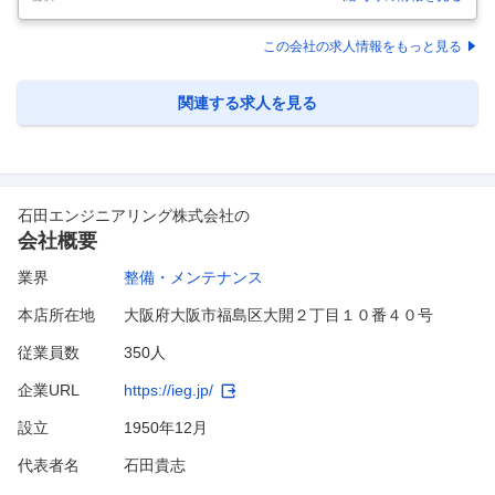
ンス・検査工事など）◆世界シェア最大級のオーチスＧ 【具体的な仕事
内容】 【手に職をつけ技術力を身につけたい方へ／国家資格取得費用の
全額負担制度あり／中途入社者の8割が業界未経験者／研修・フォロー
この会社の求人情報をもっと見る
体制充実】 ■業務概要 昇降機（エレベーター・エスカレーターなど）を
安全に稼働させる、サービスエンジニアの仕事をお任せします。定期点
検から故障復旧、劣化部品の交換提案まで、一連のメンテナンスを担い
関連する求人を見る
ます。 ■
…
石田エンジニアリング株式会社
の
会社概要
業界
整備・メンテナンス
本店所在地
大阪府大阪市福島区大開２丁目１０番４０号
従業員数
350人
企業URL
https://ieg.jp/
設立
1950年12月
代表者名
石田貴志