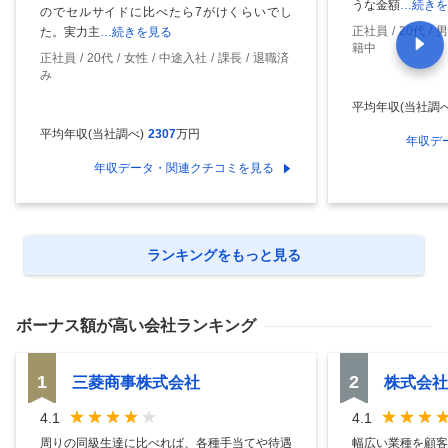
うな金額
…続きを
のでセルサイドに比べたら7がけくらいでし
正社員
20代
男
た。実力主
…続きを見る
籍中
正社員
20代
女性
中途入社
課長
退職済
み
平均年収(当社調べ
平均年収(当社調べ)
2307
万円
年収デ
年収データ・関連クチコミを見る
ランキングをもっと見る
ボーナス額
が高い会社ランキング
1
2
三菱商事株式会社
株式会社
4.1
4.1
周りの同級生達に比べれば、各種手当てや待遇
幅広い業種を顧客