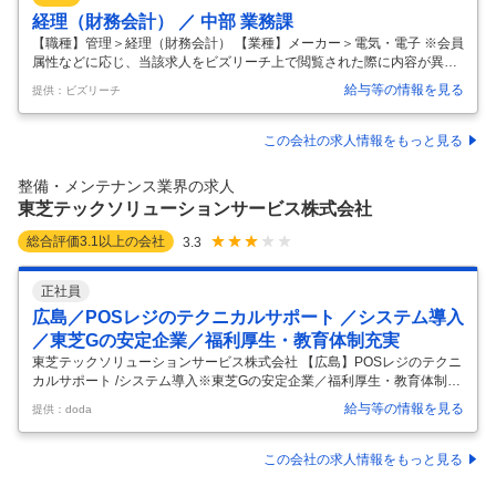
経理（財務会計） ／ 中部 業務課
【職種】管理＞経理（財務会計） 【業種】メーカー＞電気・電子 ※会員
属性などに応じ、当該求人をビズリーチ上で閲覧された際に内容が異な
る場合があります 【募集背景】 株式会社明電エンジニアリングは、電
給与等の情報を見る
提供：ビズリーチ
気・社会インフラの保守・メンテナンス事業が急速に拡大しており、こ
れに伴い事務部門の強化が必要です。特に経理や総務、人事の業務を担
う次世代リーダーを育成するため、マネジメント職を目指す意欲的な人
この会社の求人情報をもっと見る
材を採用することになりました。企業の成長を支える重要なポジション
であり、将来的なキャリアアップを実現するチャンスです。 【事業・組
整備・メンテナンス業界の求人
織紹介】 当社は、変電所や水処理プラント、商業ビルなど多岐にわたる
東芝テックソリューションサービス株式会社
施設の保守・メ
…
総合評価
3.1
以上の会社
3.3
正社員
広島／POSレジのテクニカルサポート ／システム導入
／東芝Gの安定企業／福利厚生・教育体制充実
東芝テックソリューションサービス株式会社 【広島】POSレジのテクニ
カルサポート /システム導入※東芝Gの安定企業／福利厚生・教育体制充
実 【仕事内容】 【広島】POSレジのテクニカルサポート /システム導入
給与等の情報を見る
提供：doda
※東芝Gの安定企業／福利厚生・教育体制充実 【具体的な仕事内容】 ★
東芝グループ充実の福利厚生/住宅補助あり/教育・研修体制充実/平均勤
続年数20年以上/POSレジ業界シェアNo1★ ≪当社について≫ 当社は東
この会社の求人情報をもっと見る
芝テックの完全子会社として、1973年設立以来、POSシステムやデジタ
ル複合機の導入から保守・運用まで全国120拠点でトータルサポート。