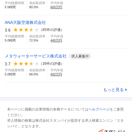
平均残業時間
有給取得率
平均年収
5.5
時間
80.0
%
600
万円
ANA大阪空港株式会社
3.6
（
85
件の評価）
平均残業時間
有給取得率
平均年収
5.0
時間
72.5
%
445
万円
メタウォーターサービス株式会社
求人募集中
3.7
（
39
件の評価）
平均残業時間
有給取得率
平均年収
5.0
時間
68.0
%
492
万円
もっと見る
本ページに掲載の企業情報の各種データについては
ヘルプページ
をご参照
ください。
求人情報の検索は株式会社スタンバイが提供する求人検索エンジン「スタ
ンバイ」となります。