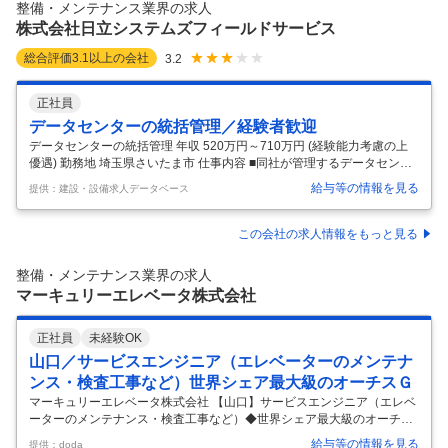
整備・メンテナンス業界の求人
安心の技術力でお客様の店舗・オフィスを支え続け
…
株式会社日立システムズフィールドサービス
総合評価
3.1
以上の会社
3.2
正社員
データセンターの統括管理／経験者歓迎
データセンターの統括管理 年収 520万円～710万円 (経験能力考慮の上
優遇) 勤務地 埼玉県さいたま市 仕事内容 ■同社が管理するデータセンタ
ーにおける、電気・機械設備の管理・運用業務をご担当いただきます。
給与等の情報を見る
提供：建設・設備求人データベース
※基本的にメンテナンスするのは協力会社の方となるため、メンテナン
ス担当者の管理業務および、オーナーや親会社の担当者との折衝業務が
メインとなります。 【具体的には】 ■設備運用の設計支援（障害対策手
この会社の求人情報をもっと見る
順等） ■電気設備の運用および施設管理（状態確認、ローテーション、
ベンダーコントロール、月次報告等） ■ITILに基づく運用管理（インシデ
整備・メンテナンス業界の求人
ント管理、トラブル管理、変更管理等） ■障害対策訓練、
…
マーキュリーエレベータ株式会社
正社員
未経験OK
山口／サービスエンジニア（エレベーターのメンテナ
ンス・検査工事など）世界シェア最大級のオーチスＧ
マーキュリーエレベータ株式会社 【山口】サービスエンジニア（エレベ
ーターのメンテナンス・検査工事など）◆世界シェア最大級のオーチス
Ｇ 【仕事内容】 【山口】サービスエンジニア（エレベーターのメンテナ
給与等の情報を見る
提供：doda