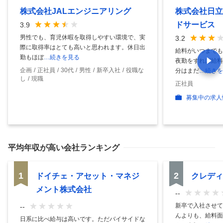
株式会社JALエンジニアリング
株式会社日立
ドサービス
3.9
男性でも、育児休暇を取得しやすい環境で、実
3.2
際に取得率はとても高いと思われます。休日出
給料がいつまでも
勤もほぼ
…続きを見る
夜勤をすれば給料
企画
正社員
30代
男性
新卒入社
役職な
分はまだ
…続きを
し
現職
正社員
募集中の求人
平均年収
が高い会社ランキング
1
2
ドイチェ・アセット・マネジ
クレディ
メント株式会社
--
新卒で入社させて
--
んよりも、給料面
日系に比べ給与は高いです。ただバイサイドな