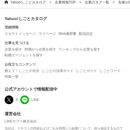
Yahoo!しごとカタログ
企業情報TOP
企業のタグ一覧
先輩が
Yahoo!しごとカタログ
登録情報
スカウトメッセージ
マイページ
Web履歴書
配信設定
仕事を見つける
企業を探す
特徴から企業を探す
ランキングから企業を探す
転職エージェントを探す
お役立ちコンテンツ
教えて！しごとの先生
しごとの法律ガイド
しごとガイド
しごとワード
特集一覧
公式アカウントで情報配信中
X
LINE
運営会社
LINEヤフー株式会社
当社は、クチコミの内容およびこれを利用した結果について、何ら保証するもので