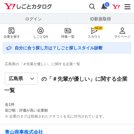
Yahoo!しごとカタログ
検索
通知数
i
ログイン
ID新規取得
企業を探す
しごとQA
特集一覧
スカウト
マイページ
自分に合う探し方は？しごと探しスタイル診断
広島県の「＃先輩が優しい」に関する企業一覧
の「＃
先輩が優しい
」に関する企業
一覧
全
1
件
並び順：評価が高い企業順
※ 企業のタグは投稿されたクチコミを元に付与されています。
青山商事株式会社