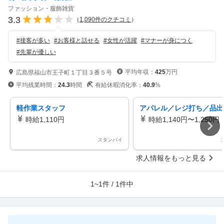
ファッション・服飾雑貨
3.3
（
1,090
件のクチコミ
）
#
接客が多い
#
お客様と話せる
#
女性が活躍
#
マナーが身につく
#
先輩が優しい
平均年収：
425
万円
広島県福山市王子町１丁目３番５号
平均残業時間：
24.3
時間
有給休暇消化率：
40.9
%
軽作業スタッフ
アパレル／レジ打ち／品出
時給1,110円
時給1,140円〜1,250円
スタンバイ
求人情報をもっと見る
1~1件 / 1件中