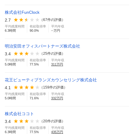
株式会社FunClock
2.7
（
67
件の評価）
平均残業時間
有給取得率
平均年収
6.3
時間
90.0
%
--万円
明治安田オフィスパートナーズ株式会社
3.4
（
25
件の評価）
平均残業時間
有給取得率
平均年収
5.0
時間
77.5
%
311
万円
花王ビューティブランズカウンセリング株式会社
4.1
（
159
件の評価）
平均残業時間
有給取得率
平均年収
5.0
時間
71.6
%
332
万円
株式会社ココト
3.4
（
20
件の評価）
平均残業時間
有給取得率
平均年収
6.3
時間
77.5
%
435
万円