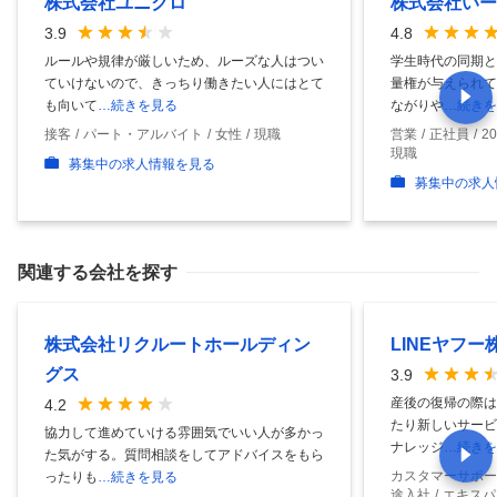
株式会社ユニクロ
株式会社いー
3.9
4.8
ルールや規律が厳しいため、ルーズな人はつい
学生時代の同期と
ていけないので、きっちり働きたい人にはとて
量権が与えられて
も向いて
…続きを見る
ながりや
…続きを
接客
パート・アルバイト
女性
現職
営業
正社員
2
現職
募集中の求人情報を見る
募集中の求人
関連する会社を探す
株式会社リクルートホールディン
LINEヤフー
グス
3.9
産後の復帰の際は
4.2
たり新しいサービ
協力して進めていける雰囲気でいい人が多かっ
ナレッジ
…続きを
た気がする。質問相談をしてアドバイスをもら
カスタマーサポー
ったりも
…続きを見る
途入社
エキスパ