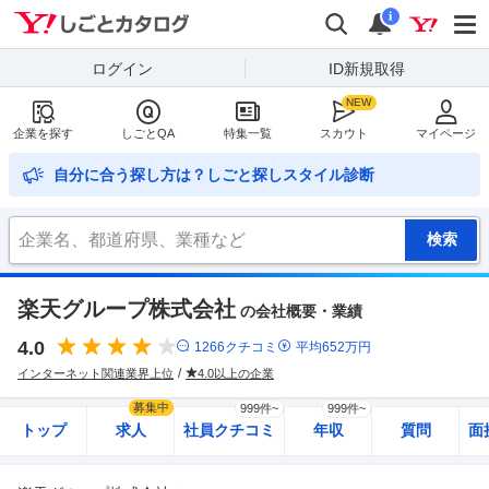
Yahoo!しごとカタログ
検索
通知
i
ログイン
ID新規取得
企業を探す
しごとQA
特集一覧
スカウト
マイページ
自分に合う探し方は？しごと探しスタイル診断
楽天グループ株式会社
の会社概要・業績
4.0
1266
クチコミ
平均
652
万円
インターネット関連業界上位
4.0以上の企業
募集中
999件~
999件~
トップ
求人
社員クチコミ
年収
質問
面