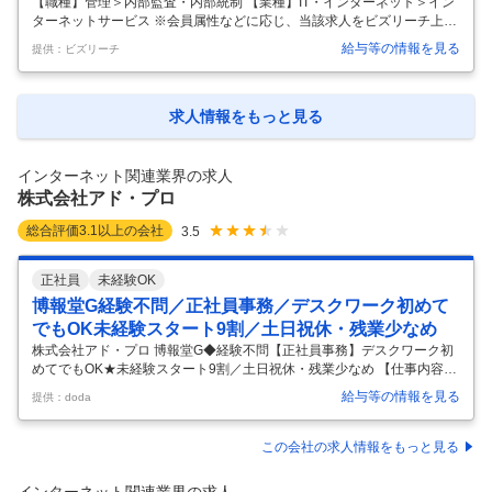
【職種】管理＞内部監査・内部統制 【業種】IT・インターネット＞イン
ターネットサービス ※会員属性などに応じ、当該求人をビズリーチ上で
閲覧された際に内容が異なる場合があります ️楽天・事業について 楽天グ
給与等の情報を見る
提供：ビズリーチ
ループは、国内外において、Eコマース、トラベル、デジタルコンテン
ツなどのインターネットサービス、クレジットカードをはじめ、銀行、
証券、電子マネー、スマホアプリ決済といったフィンテック（金融）サ
ービス、携帯キャリア事業などのモバイルサービス、さらにプロスポー
求人情報をもっと見る
ツといった多岐にわたる分野で70以上のサービスを提供しています。こ
れらサービスを、楽天会員を中心としたメンバーシップを軸に有機的に
結び付ける
…
インターネット関連業界の求人
株式会社アド・プロ
総合評価
3.1
以上の会社
3.5
正社員
未経験OK
博報堂G経験不問／正社員事務／デスクワーク初めて
でもOK未経験スタート9割／土日祝休・残業少なめ
株式会社アド・プロ 博報堂G◆経験不問【正社員事務】デスクワーク初
めてでもOK★未経験スタート9割／土日祝休・残業少なめ 【仕事内容】
博報堂G◆経験不問【正社員事務】デスクワーク初めてでもOK★未経験
給与等の情報を見る
提供：doda
スタート9割／土日祝休・残業少なめ 【具体的な仕事内容】 ～9割が未
経験スタート！博報堂G×正社員事務/育成前提◎未経験から広告業界で
成長したい方を全力でサポート！無理なく働きながらスキルを身に着け
この会社の求人情報をもっと見る
たい方へ～ ■当社について： アド・プロは広告オペレーション業務を通
して、広告をより効果的に届けるお手伝いをしています。 インターネッ