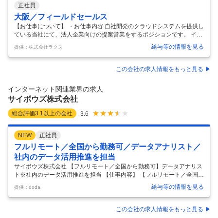
正社員
大阪／フィールドセールス
【お仕事について】 ・お仕事内容 自社開発のクラウドシステムを提供し
ている当社にて、法人企業向けの提案営業をするポジションです。 イン
サイドセールスより商談化されたアポイントへのWeb商談、または訪問
給与等の情報を見る
提供：株式会社ラクス
による提案を実施。商談を前に進め、受注までをフォローしていきま
す。 マーケティングやインサイドセールス、カスタマーサクセス部門と
連携することで、ビジネス領域の戦略や営業企画の視点を学ぶことがで
この会社の求人情報をもっと見る
きます。 ダイレクトセールス（直販担当） 各製品ののイベントやWeb
サイト、その他のメディアからのお問合せへの反響営業がメインで、We
インターネット関連業界の求人
b商談、または訪問して提案を行います。 並行してお客様の声を収集
サイボウズ株式会社
し、製品開
…
総合評価
3.1
以上の会社
3.6
NEW
正社員
フルリモート／全国から勤務可／データアナリスト／
社内のデータ活用推進を担当
サイボウズ株式会社 【フルリモート／全国から勤務可】データアナリス
ト※社内のデータ活用推進を担当 【仕事内容】 【フルリモート／全国か
ら勤務可】データアナリスト※社内のデータ活用推進を担当 【具体的な
給与等の情報を見る
提供：doda
仕事内容】 ■本ポジションについて： 社内のデータ活用推進担当とし
て、「データ活用文化醸成のための企画・実行」から「SQLやBIツール
を用いた集計・分析」まで幅広く対応いただきます。 社内メンバーとの
この会社の求人情報をもっと見る
信頼関係構築に必要なコミュニケーションスキルや、勉強会で発表する