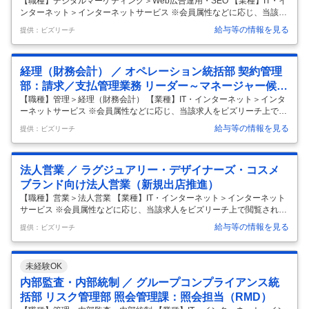
【職種】デジタルマーケティング＞Web広告運用・SEO 【業種】IT・イ
ンターネット＞インターネットサービス ※会員属性などに応じ、当該求
人をビズリーチ上で閲覧された際に内容が異なる場合があります 【楽
給与等の情報を見る
提供：ビズリーチ
天・事業について】 アド＆メディアカンパニーは、デジタル広告事業、
リサーチ事業、インフルエンサービジネスを含む広告およびマーケティ
ングサービスを提供しています。 上流の戦略立案から、広告運用、効果
経理（財務会計） ／ オペレーション統括部 契約管理
測定、データ分析といった下流の実行まで、マーケティングに関わる全
ての部分に対し、一気通貫でソリューション提案ができる点が魅力で
部：請求／支払管理業務 リーダー～マネージャー候補
す。 マーケティング関連事業は、デジタルマーケティング全般のソリュ
（C＆M）
【職種】管理＞経理（財務会計） 【業種】IT・インターネット＞インタ
ーションを
…
ーネットサービス ※会員属性などに応じ、当該求人をビズリーチ上で閲
覧された際に内容が異なる場合があります ■Job Description 【楽天・事
給与等の情報を見る
提供：ビズリーチ
業について】 コマースカンパニーは、お買い物や生活、レジャーに関す
るインターネットサービスを中心に、日々の生活をより楽しく便利にす
る様々なサービスを提供しています。 中でも楽天市場は、 55,000店舗
法人営業 ／ ラグジュアリー・デザイナーズ・コスメ
以上（2024年12月現在）の店舗様が出店し、1億人以上のユーザーアカ
ウントを保有する国内最大級のECサイトです。 【部署・サービスにつ
ブランド向け法人営業（新規出店推進）
いて】 私たちの所属する契約管理部では、カン
…
【職種】営業＞法人営業 【業種】IT・インターネット＞インターネット
サービス ※会員属性などに応じ、当該求人をビズリーチ上で閲覧された
際に内容が異なる場合があります ■部署・サービスについて 私達はファ
給与等の情報を見る
提供：ビズリーチ
ッションに特化したECサイトである、Rakuten Fashionを運営してま
す。 「楽天市場」はご出店店舗様が自ら商品をご販売頂けるプラットフ
ォームを提供するモール型ビジネスであるのに対して、「Rakuten Fash
未経験OK
ion」は楽天が自らブランド・商品の選定・仕入れを行い、マーケティン
グ・販売・発送・カスタマーサポートまでを一気通貫で行う直販型のビ
内部監査・内部統制 ／ グループコンプライアンス統
ジネスです。 国内大手セレクトショップ/ブラン
…
括部 リスク管理部 照会管理課：照会担当（RMD）