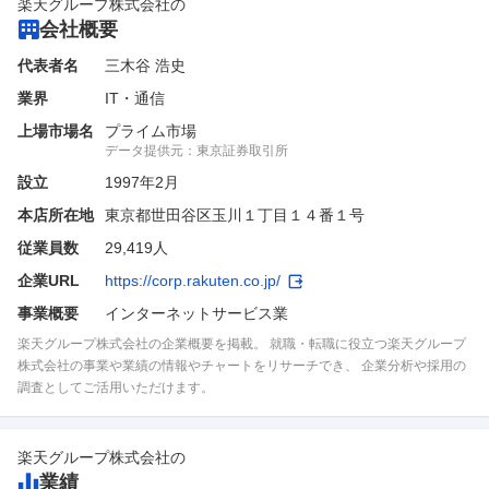
楽天グループ株式会社
の
会社概要
代表者名
三木谷 浩史
業界
IT・通信
上場市場名
プライム市場
データ提供元：
東京証券取引所
設立
1997年2月
本店所在地
東京都世田谷区玉川１丁目１４番１号
従業員数
29,419人
企業URL
https://corp.rakuten.co.jp/
事業概要
インターネットサービス業
楽天グループ株式会社の企業概要を掲載。 就職・転職に役立つ楽天グループ
株式会社の事業や業績の情報やチャートをリサーチでき、 企業分析や採用の
調査としてご活用いただけます。
楽天グループ株式会社
の
業績