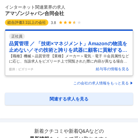
ためのプレゼンテーションスキルが必要な職種です。 また、依頼に対応
インターネット関連業界の求人
するためのプロジェクトマネジメントスキルやデータを集計するための
アマゾンジャパン合同会社
技術ス
…
総合評価
3.1
以上の会社
3.8
正社員
品質管理 ／ 「技術×マネジメント」Amazonの物流を
止めない／その技術と誇りを武器に顧客に貢献する／
物流設備メンテナンスエリアマネージャー（Site Main
【職種】機械＞品質管理 【業種】メーカー＞電気・電子 ※会員属性など
に応じ、当該求人をビズリーチ上で閲覧された際に内容が異なる場合が
tenance Area Manager）
あります 日本中のお客様に「明日届く」を届けるAmazonの物流ネット
給与等の情報を見る
提供：ビズリーチ
ワーク。その心臓部である物流センターには、世界トップクラスの物流
設備が導入されています。商品を運搬するコンベア、棚を持ち上げて移
動するAmazon Robotics、自動梱包システム、仕分け設備——これらが
この会社の求人情報をもっと見る
24時間365日、止まることなく稼働し続けている。 それを可能にしてい
るのが、RME（Reliability, Maintenance and Engineering）チームで
す。 20年以上
…
関連する求人を見る
新着クチコミや新着Q&Aなどの