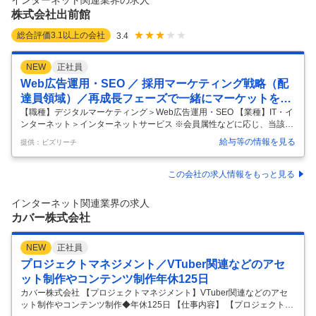
インターネット関連業界の求人
ト、新聞、雑誌、ラジオ、テレビなど多様な広告ビジネスの全体像に触
株式会社出前館
れ
…
総合評価
3.1
以上の会社
3.4
NEW
正社員
Web広告運用・SEO ／ 採用マーケティング戦略（配
達員領域）／再成長フェーズで一緒にマーケットを作
り上げていく仲間を募集
【職種】デジタルマーケティング＞Web広告運用・SEO 【業種】IT・イ
ンターネット＞インターネットサービス ※会員属性などに応じ、当該求
人をビズリーチ上で閲覧された際に内容が異なる場合があります 【出前
給与等の情報を見る
提供：ビズリーチ
館の「これから」-日本のライフインフラを目指して】 「社会課題の解
決」「デリバリーの日常化」「No.1への挑戦」 出前館は今、転換期にあ
ります。LINEヤフー社とのグループシナジーや多彩なサービスとの連携
この会社の求人情報をもっと見る
により、出前館のデリバリーエコシステムを活用した、これまでにない
マーケットを作り上げていく予定です。財務基盤とプロダクト競争力の
インターネット関連業界の求人
強化により持続的な事業基盤を整えた第二創業期を経て、現在を「再成
カバー株式会社
…
NEW
正社員
プロジェクトマネジメント／VTuber関連などのアセ
ット制作やコンテンツ制作年休125日
カバー株式会社 【プロジェクトマネジメント】VTuber関連などのアセ
ット制作やコンテンツ制作◆年休125日 【仕事内容】 【プロジェクトマ