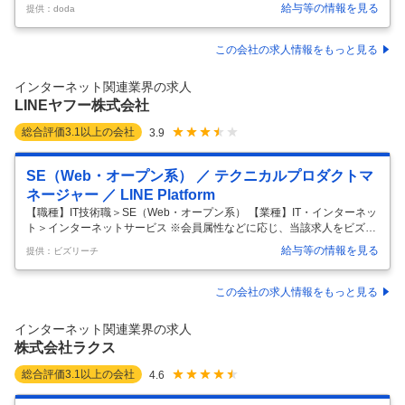
ネジメント】VTuber関連などのアセット制作やコンテンツ制作◆年休12
給与等の情報を見る
提供：doda
5日 【具体的な仕事内容】 ～東証グロース上場／年間休日125日／世界
規模の認知度を誇るVTuber事務所「ホロライブプロダクション」運営／
最新テクノロジー×エンタメコンテンツの注目スタートアップ／フレッ
この会社の求人情報をもっと見る
クス＆リモート勤務可～ ■概要： ・VTuberプロダクション「ホロライブ
プロダクション」のクリエイティブ制作を扱う本部の制作推進部にて、
インターネット関連業界の求人
アセット制作やコンテンツ制作のプロジェクトマネ
…
LINEヤフー株式会社
総合評価
3.1
以上の会社
3.9
SE（Web・オープン系） ／ テクニカルプロダクトマ
ネージャー ／ LINE Platform
【職種】IT技術職＞SE（Web・オープン系） 【業種】IT・インターネッ
ト＞インターネットサービス ※会員属性などに応じ、当該求人をビズリ
ーチ上で閲覧された際に内容が異なる場合があります ◢◤ 国内外での更
給与等の情報を見る
提供：ビズリーチ
なる事業拡大とサービスの多角化を目指す日本最大級のテックカンパニ
ー LINEとYahoo!の統合によって生まれた、日本最大級のテックカンパ
ニー。私たちは、メッセンジャー、検索、ECなど、国民の生活に不可欠
この会社の求人情報をもっと見る
なサービスを多数提供しています。世界40以上の国と地域から集まった
1万人以上のプロフェッショナルが、ユーザーに感動を届けるサービス
インターネット関連業界の求人
を日々追求しています。 ◢◤ ポジション概要 「LINE」
…
株式会社ラクス
総合評価
3.1
以上の会社
4.6