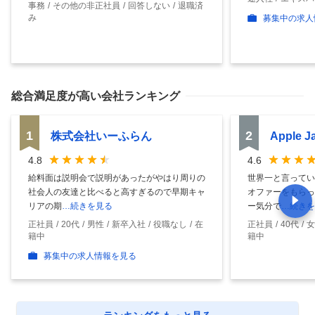
事務
その他の非正社員
回答しない
退職済
み
募集中の求人
総合満足度
が高い会社ランキング
1
2
株式会社いーふらん
Apple 
4.8
4.6
給料面は説明会で説明があったがやはり周りの
世界一と言ってい
社会人の友達と比べると高すぎるので早期キャ
オファーをもらっ
リアの期
…続きを見る
ー気分で
…続きを
正社員
20代
男性
新卒入社
役職なし
在
正社員
40代
女
籍中
籍中
募集中の求人情報を見る