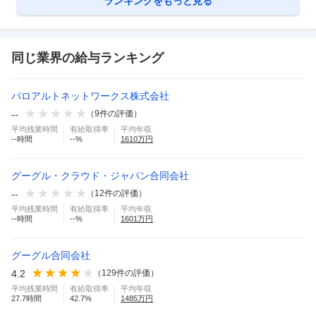
ランキングをもっと見る
同じ業界の給与ランキング
パロアルトネットワークス株式会社
--
（
9
件の評価）
平均残業時間
有給取得率
平均年収
--
時間
--
%
1610
万円
グーグル・クラウド・ジャパン合同会社
--
（
12
件の評価）
平均残業時間
有給取得率
平均年収
--
時間
--
%
1601
万円
グーグル合同会社
4.2
（
129
件の評価）
平均残業時間
有給取得率
平均年収
27.7
時間
42.7
%
1485
万円