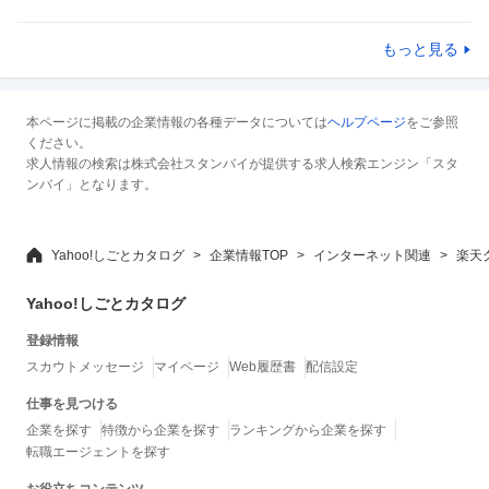
もっと見る
本ページに掲載の企業情報の各種データについては
ヘルプページ
をご参照
ください。
求人情報の検索は株式会社スタンバイが提供する求人検索エンジン「スタ
ンバイ」となります。
Yahoo!しごとカタログ
企業情報TOP
インターネット関連
楽天
Yahoo!しごとカタログ
登録情報
スカウトメッセージ
マイページ
Web履歴書
配信設定
仕事を見つける
企業を探す
特徴から企業を探す
ランキングから企業を探す
転職エージェントを探す