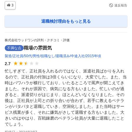
3
違反報告
退職検討理由
をもっと見る
株式会社ウッドワンの評判・クチコミ・評価
職場の雰囲気
不満な点
製造
正社員
50代
男性
役職なし
退職済み
中途入社
2015年頃
2.7
忙しすぎて、正社員を入れるのではなく、派遣社員ばかりを入れ
るので、正社員の付加は3倍くらいになり、大変でした。また、当
時はパワハラが横行しており、いたるところで罵声が聞こえてき
ました。それが原因で、病気になる方もいました。忙しいのが過
ぎると、派遣切りがはじまり、ほとんどいなくなりました。その
後は、正社員が上司との折り合いが合わず、若手に教えるベテラ
ンがバタバタと退職していき、空洞化しました。また当時はサー
ビス残業が多く、それに嫌気がさして退職する方もいました。大
きいのはやはり、百戦錬磨のベテラン社員が大量に退職したこと
でしょう。