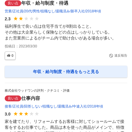
年収・給与制度・待遇
良い点
営業
正社員
20代
男性
役職なし
退職済み
新卒入社
2018年頃
2.3
福利厚生で良い点は住宅手当てが8割出ること。

その他は大企業らしく保険などの点はしっかりしている。

また営業所によるがチーム内で助け合いがある場合が多い。
投稿日：
2023/03/30
0
違反報告
年収・給与制度・待遇
をもっと見る
株式会社ウッドワンの評判・クチコミ・評価
仕事内容
良い点
接客
正社員
回答しない
役職なし
退職済み
中途入社
2018年頃
3.0
家を建てたり、リフォームするお客様に対してショールームで接
客をするお仕事でした。商品は木を使った商品がメインで、特徴