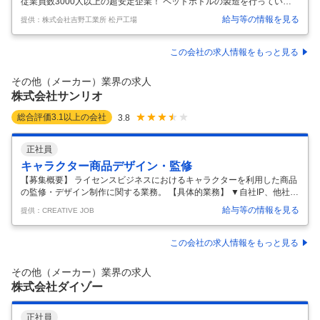
従業員数3000人以上の超安定企業！ ペットボトルの製造を行っている
松戸工場にて不良品のチェックなどのお仕事！40代以下が多く活躍して
給与等の情報を見る
提供：株式会社吉野工業所 松戸工場
います！ 【職種】 工場 株式会社吉野工業所 松戸工場 [契]ライン作業、
検品、軽作業・物流その他 【歓迎する方】 未経験・初心者歓迎、経験者
優遇、フリーター歓迎、正社員経験不問、資格・スキル身につく、学歴
この会社の求人情報をもっと見る
(中卒・高卒)不問、ブランク有OK、ミドル(40代～)活躍中、女性活躍
中、職種未経験OK、新卒・第二新卒歓迎 【仕事内容】 正社員登用あり
その他（メーカー）業界の求人
☆ 松戸工場はプラスチックボトルの製造しています
…
株式会社サンリオ
総合評価
3.1
以上の会社
3.8
正社員
キャラクター商品デザイン・監修
【募集概要】 ライセンスビジネスにおけるキャラクターを利用した商品
の監修・デザイン制作に関する業務。 【具体的業務】 ▼自社IP、他社IP
のライセンスビジネスにおいてデザイナーとして、以下の業務を担って
給与等の情報を見る
提供：CREATIVE JOB
いただきます。 ・ライセンス許諾企業が制作したデザイン案に対して、
デザイン品質とブランドの一貫性を担保するため、キャラクターの世界
観やレギュレーションに沿っているかのデザイン監修及びそれに付随す
この会社の求人情報をもっと見る
る商品監修 ・ライセンス許諾企業からの依頼に基づいたビジュアルデザ
イン制作や商品デザイン制作 【業務の魅力】 有名キャラクターのデザイ
その他（メーカー）業界の求人
ン制作や監修スキル経験を活かして、キャラクター商品等に関与するこ
株式会社ダイゾー
とでキ
…
正社員