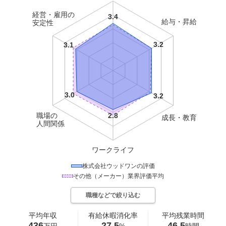
経営・雇用の
給与・昇給
安定性
職場の
成長・教育
人間関係
ワークライフ
株式会社ウッドワン
の評価
その他（メーカー）
業界評価平均
職種などで絞り込む
平均年収
有給休暇消化率
平均残業時間
436
27.5
46.5