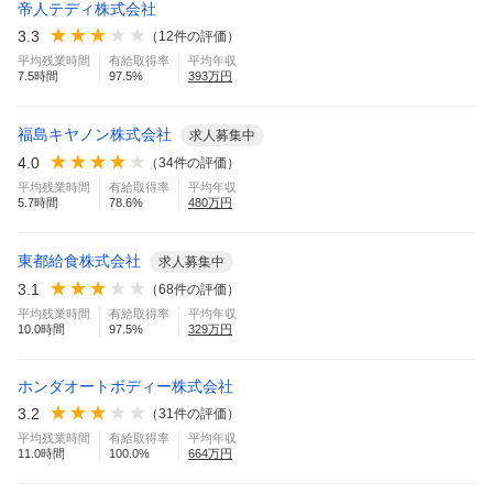
帝人テディ株式会社
3.3
（
12
件の評価）
平均残業時間
有給取得率
平均年収
7.5
時間
97.5
%
393
万円
福島キヤノン株式会社
求人募集中
4.0
（
34
件の評価）
平均残業時間
有給取得率
平均年収
5.7
時間
78.6
%
480
万円
東都給食株式会社
求人募集中
3.1
（
68
件の評価）
平均残業時間
有給取得率
平均年収
10.0
時間
97.5
%
329
万円
ホンダオートボディー株式会社
3.2
（
31
件の評価）
平均残業時間
有給取得率
平均年収
11.0
時間
100.0
%
664
万円