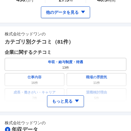
万円
%
時間
他のデータを見る
株式会社ウッドワン
の
カテゴリ別クチコミ（
81
件）
企業に関するクチコミ
年収・給与制度・待遇
13
件
仕事内容
職場の雰囲気
16
件
11
件
成長・働きがい・キャリア
退職検討理由
7
件
5
件
もっと見る
ワークライフバランス
女性の活躍・働きやすさ
4
件
6
件
株式会社ウッドワン
の
副業
テレワーク・リモートワーク
年収データ
2
件
2
件