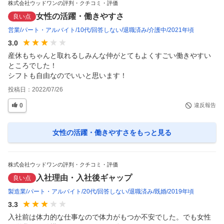
株式会社ウッドワンの評判・クチコミ・評価
女性の活躍・働きやすさ
良い点
営業
パート・アルバイト
10代
回答しない
退職済み
介護中
2021年頃
3.0
産休もちゃんと取れるしみんな仲がとてもよくすごい働きやすい
ところでした！

シフトも自由なのでいいと思います！
投稿日：
2022/07/26
0
違反報告
女性の活躍・働きやすさ
をもっと見る
株式会社ウッドワンの評判・クチコミ・評価
入社理由・入社後ギャップ
良い点
製造業
パート・アルバイト
20代
回答しない
退職済み
既婚
2019年頃
3.3
入社前は体力的な仕事なので体力がもつか不安でした。でも女性