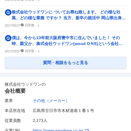
株式会社ウッドワンに ついてお尋ね致します。 どの様な社
風、どの様な業務 ですか？ 当方、新卒の就活中 岡山県出身の
為近県に 就職
回答数：
2017/05/27
1
僕は、今から13年前大阪府豊中市に住んでいました！ その
時、親父か、株式会社ウッドワン(wood OＮE)という会社で
働いていました！ 今
回答数：
2017/03/07
1
質問・相談をもっと見る
株式会社ウッドワン
の
会社概要
業界
その他（メーカー）
本店所在地
広島県廿日市市木材港南１番１号
従業員数
2,173人
企業URL
https://www.woodone.co.jp/