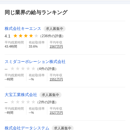
同じ業界の給与ランキング
株式会社キーエンス
求人募集中
4.1
（
236
件の評価）
平均残業時間
有給取得率
平均年収
43.4
時間
33.6
%
1567
万円
スミダコーポレーション株式会社
--
（
4
件の評価）
平均残業時間
有給取得率
平均年収
--
時間
--
%
1551
万円
大宝工業株式会社
求人募集中
--
（
2
件の評価）
平均残業時間
有給取得率
平均年収
--
時間
--
%
1527
万円
株式会社データシステム
求人募集中