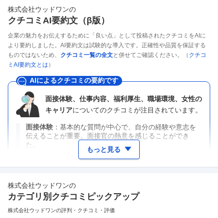
株式会社ウッドワン
の
クチコミAI要約文（β版）
企業の魅力をお伝えするために「良い点」として投稿されたクチコミをAIに
より要約しました。AI要約文は試験的な導入です。正確性や品質を保証する
ものではないため、
クチコミ一覧の全文
と併せてご確認ください。（
クチコ
ミAI要約文とは
）
AIによるクチコミの要約です
面接体験、仕事内容、福利厚生、職場環境、女性の
キャリア
についてのクチコミが注目されています。
面接体験
基本的な質問が中心で、自分の経験や意志を
伝えることが重要。面接官の熱意を感じることができ
た。
もっと見る
株式会社ウッドワン
の
カテゴリ別クチコミピックアップ
株式会社ウッドワンの評判・クチコミ・評価