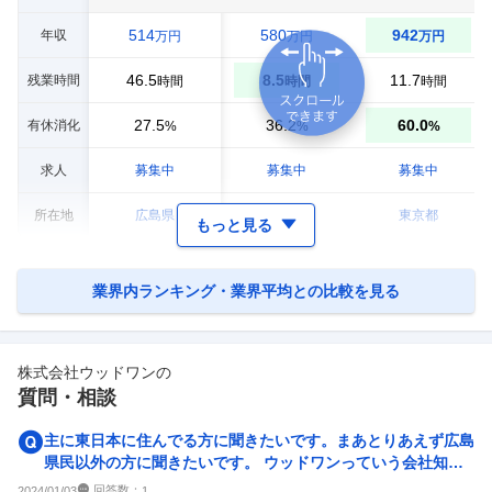
514
580
942
年収
万円
万円
万円
46.5
8.5
11.7
残業時間
時間
時間
時間
27.5
36.2
60.0
有休消化
%
%
%
求人
募集中
募集中
募集中
所在地
広島県
東京都
東京都
もっと見る
業界内ランキング・業界平均との比較を見る
株式会社ウッドワン
の
質問・相談
主に東日本に住んでる方に聞きたいです。まあとりあえず広島
県民以外の方に聞きたいです。 ウッドワンっていう会社知っ
てますか？ 私の地元に...
回答数：
2024/01/03
1