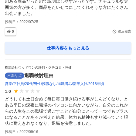
のある商品だったので説明はしやすかったです。ナチュラルな雰
囲気の方が多く、商品をたいせつにしてくれそうな方にたくさん
出会いました。
投稿日：
2022/07/25
0
違反報告
仕事内容
をもっと見る
株式会社ウッドワンの評判・クチコミ・評価
退職検討理由
不満な点
営業
正社員
20代
男性
役職なし
退職済み
新卒入社
2018年頃
1.0
どうしても土日含めて毎日毎日働き続ける事がしんどくなり、と
ある平日の深夜に職場のパソコンに向かいながら、自分のこれか
らの人生をこの職場で過ごすことが自分にとって一つでもプラス
になることがあるか考えた結果、体力も精神もすり減っていく現
状に耐えきれなくなり、退職を決意しました。
投稿日：
2022/09/16