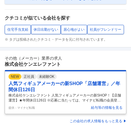
クチコミが似ている会社を探す
住宅手当支給
休日出勤がない
居心地がよい
社員がフレンドリー
※ タグは投稿されたクチコミ・データを元に付与されています。
その他（メーカー）業界の求人
株式会社ケンエレファント
NEW
正社員
未経験OK
人気フィギュアメーカーの新SHOP「店舗運営」／年
間休日126日
株式会社ケンエレファント 人気フィギュアメーカーの新SHOP！【店舗
運営】★年間休日126日 ※応募に当たっては、マイナビ転職の会員登録
が必須となっております。 詳細な応募方法は下記【応募方法】をご確認
給与等の情報を見る
提供：マイナビ転職
くださいませ。 【仕事内容】 【既存店でOJT研修でステップアップ】◆
新ショップ「ケンエレブンシツ」での販売・接客、商品ギャラリーの管
理、アルバイトのシフト管理などを担当◇店舗での販売・接客 ◇清掃、
この会社の求人情報をもっと見る
商品整理 ◇商品登録や発注業務 ◇在庫・金銭・シフト管理 ◇併設ギャ
ラリーの管理運営 など ＼以下の業務も少しづつお任せ／ ☆本社や各店