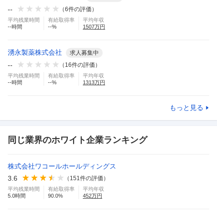
--
（
6
件の評価）
平均残業時間
有給取得率
平均年収
--
時間
--
%
1507
万円
湧永製薬株式会社
求人募集中
--
（
16
件の評価）
平均残業時間
有給取得率
平均年収
--
時間
--
%
1313
万円
もっと見る
同じ業界のホワイト企業ランキング
株式会社ワコールホールディングス
3.6
（
151
件の評価）
平均残業時間
有給取得率
平均年収
5.0
時間
90.0
%
452
万円