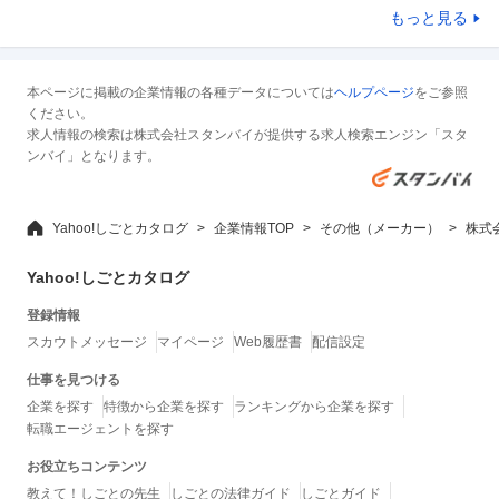
もっと見る
本ページに掲載の企業情報の各種データについては
ヘルプページ
をご参照
ください。
求人情報の検索は株式会社スタンバイが提供する求人検索エンジン「スタ
ンバイ」となります。
Yahoo!しごとカタログ
企業情報TOP
その他（メーカー）
株式
Yahoo!しごとカタログ
登録情報
スカウトメッセージ
マイページ
Web履歴書
配信設定
仕事を見つける
企業を探す
特徴から企業を探す
ランキングから企業を探す
転職エージェントを探す
お役立ちコンテンツ
教えて！しごとの先生
しごとの法律ガイド
しごとガイド