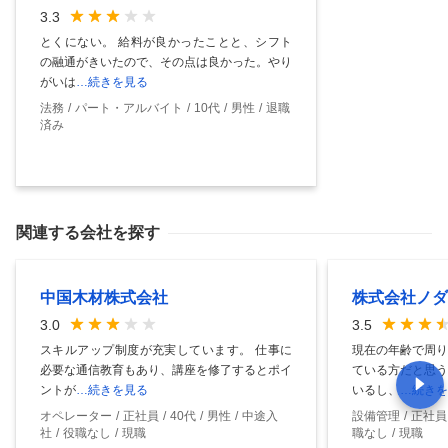
3.3
とくにない。 給料が良かったことと、シフト
の融通がきいたので、その点は良かった。やり
がいは
…続きを見る
法務
パート・アルバイト
10代
男性
退職
済み
関連する会社を探す
中国木材株式会社
株式会社ノダ
3.0
3.5
スキルアップ制度が充実しています。 仕事に
現在の年齢で周り
必要な通信教育もあり、講座を修了するとポイ
ている方だと思う
ントが
…続きを見る
いるし、
…続きを
オペレーター
正社員
40代
男性
中途入
設備管理
正社員
社
役職なし
現職
職なし
現職