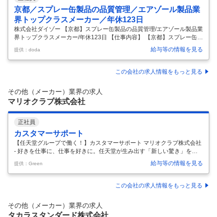
京都／スプレー缶製品の品質管理／エアゾール製品業
界トップクラスメーカー／年休123日
株式会社ダイゾー 【京都】スプレー缶製品の品質管理/エアゾール製品業
界トップクラスメーカー/年休123日 【仕事内容】 【京都】スプレー缶製
品の品質管理/エアゾール製品業界トップクラスメーカー/年休123日 【具
給与等の情報を見る
提供：doda
体的な仕事内容】 【基本土日祝休み／丁寧な0JTや指導/品質管理のスキ
ルが身に付く /年間休日123日】 ■業務概要： ドラッグストアやコンビニ
などの店頭に並ぶ大手有名製品の受託生産品の品質管理をお任せしま
この会社の求人情報をもっと見る
す。 サプライヤーより受領した材料や原料、製造した原液や製品(化粧
品、医薬部外品及び医薬品)を検査し、設計通りの品質であるものを確認
その他（メーカー）業界の求人
する業務。 ■業務詳細： ・検査工程における機器分
…
マリオクラブ株式会社
正社員
カスタマーサポート
【任天堂グループで働く！】カスタマーサポート マリオクラブ株式会社
- 好きを仕事に、仕事を好きに。任天堂が生み出す「新しい驚き」を、
覚悟と誇りをもって支える会社です。 仕事内容 お客様に新しい遊びや商
給与等の情報を見る
提供：Green
品の魅力を知っていただき、安心して遊んでいただくことを通じて、任
天堂が提供する遊びのファンを増やすことを目指します。 適性を踏ま
え、サービス運営業務もしくはカスタマーサポート業務を担っていただ
この会社の求人情報をもっと見る
きます。下記は業務の一例です。 お客様からの問い合わせにお答えする
ための調査や回答案の準備を行ったりします。 応募資格 【求める⼈物
その他（メーカー）業界の求人
像】 ・業界の変化や開発チームの多様な要望に応じる中で、前例のない
タカラスタンダード株式会社