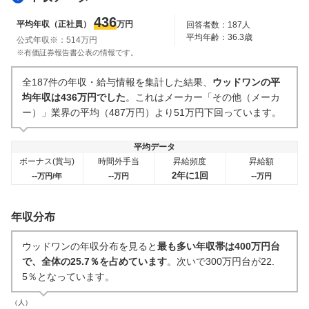
人事・評価制度
入社理由・入社後ギャップ
436
平均年収（正社員）
万円
回答者数：
187
人
6
件
4
件
平均年齢：
36.3
歳
公式年収※：
514
万円
企業の選考に関するクチコミ
※有価証券報告書公表の情報です。
中途採用面接・選考
新卒採用面接・選考
全187件の年収・給与情報を集計した結果、
ウッドワンの平
0件
3
件
均年収は436万円でした
。これはメーカー「その他（メーカ
ー）」業界の平均（487万円）より51万円下回っています。
平均データ
ボーナス(賞与)
時間外手当
昇給頻度
昇給額
--
--
2年に1回
--
万円/年
万円
万円
年収分布
ウッドワンの年収分布を見ると
最も多い年収帯は400万円台
で、全体の25.7％を占めています
。次いで300万円台が22.
5％となっています。