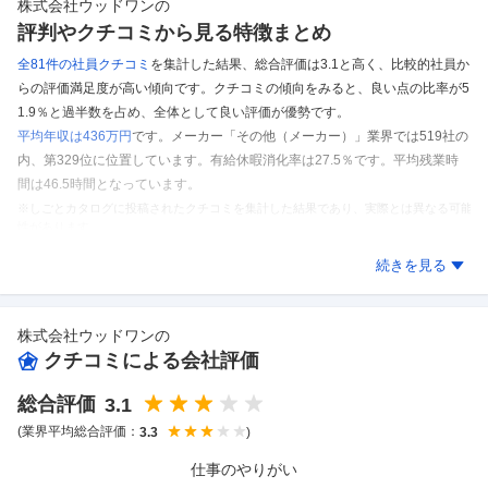
株式会社ウッドワン
の
評判やクチコミから見る特徴まとめ
全81件の
社員クチコミ
を集計した結果、
総合評価は3.1と高く、比較的社員か
らの評価満足度が高い傾向です。
クチコミの傾向をみると、良い点の比率が5
1.9％と過半数を占め、全体として良い評価が優勢です。
平均年収は436万円
です。
メーカー「その他（メーカー）」業界では519社の
内、第329位に位置しています。
有給休暇消化率は27.5％です。
平均残業時
間は46.5時間となっています。
※しごとカタログに投稿されたクチコミを集計した結果であり、実際とは異なる可能
性があります。
株式会社ウッドワン
のクチコミを見る
続きを見る
株式会社ウッドワン
の
クチコミによる会社評価
総合評価
3.1
(業界平均総合評価：
)
3.3
仕事のやりがい