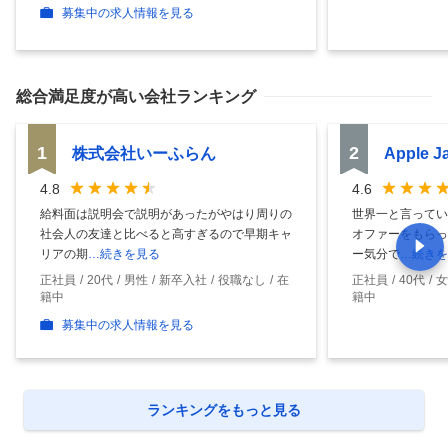
募集中の求人情報を見る
総合満足度
が高い会社ランキング
1
2
株式会社いーふらん
Apple 
4.8
4.6
給料面は説明会で説明があったがやはり周りの
世界一と言ってい
社会人の友達と比べると高すぎるので早期キャ
オファーをもらっ
リアの期
…続きを見る
ー気分で
…続きを
正社員
20代
男性
新卒入社
役職なし
在
正社員
40代
女
籍中
籍中
募集中の求人情報を見る
ランキングをもっと見る