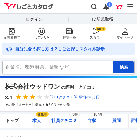
Yahoo!しごとカタログ
検索
通知
i
ログイン
ID新規取得
企業を探す
しごとQA
特集一覧
スカウト
マイページ
自分に合う探し方は？しごと探しスタイル診断
株式会社ウッドワン
の評判・クチコミ
3.1
81
クチコミ
平均
436
万円
その他（メーカー）業界
3.0以上の企業
募集中
76件
187件
トップ
求人
社員クチコミ
年収
質問
面