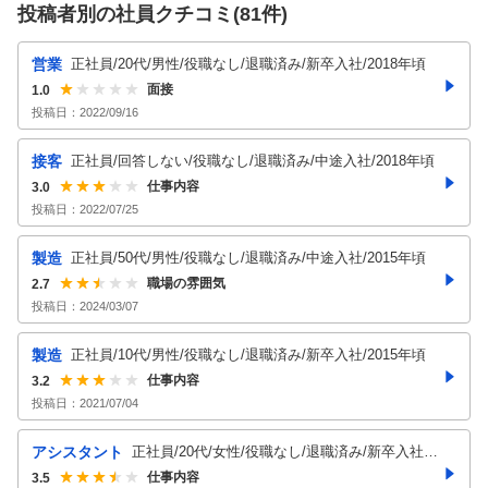
投稿者別の社員クチコミ(
81
件)
営業
正社員/20代/男性/役職なし/退職済み/新卒入社/2018年頃
面接
1.0
投稿日：
2022/09/16
接客
正社員/回答しない/役職なし/退職済み/中途入社/2018年頃
仕事内容
3.0
投稿日：
2022/07/25
製造
正社員/50代/男性/役職なし/退職済み/中途入社/2015年頃
職場の雰囲気
2.7
投稿日：
2024/03/07
製造
正社員/10代/男性/役職なし/退職済み/新卒入社/2015年頃
仕事内容
3.2
投稿日：
2021/07/04
アシスタント
正社員/20代/女性/役職なし/退職済み/新卒入社/2
014年以前
仕事内容
3.5