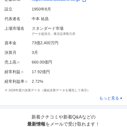
設立
1950年8月
代表者名
中本 祐昌
上場市場名
スタンダード市場
データ提供元：
東京証券取引所
資本金
73億2,400万円
決算月
3
月
売上高
660.00億円
※
経常利益
17.92億円
※
経常利益率
2.72%
※
※
2026
年度の決算データ（連結決算データを優先して表示）
もっと見る
新着クチコミや新着Q&Aなどの
最新情報
をメールで受け取れます！