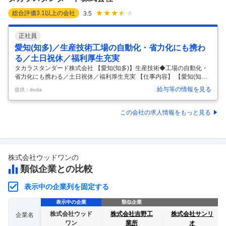
業務に取
…
総合評価
3.1
以上の会社
3.5
正社員
愛知(知多)／生産技術工場の自動化・省力化にも携わ
る／土日祝休／福利厚生充実
タカラスタンダード株式会社 【愛知(知多)】生産技術◆工場の自動化・
省力化にも携わる／土日祝休／福利厚生充実 【仕事内容】 【愛知(知
多)】生産技術◆工場の自動化・省力化にも携わる／土日祝休／福利厚生
給与等の情報を見る
提供：doda
充実 【具体的な仕事内容】 住宅設備機器業界のリーディングカンパニー
である同社は、キッチン・バス・洗面をはじめとした幅広い製品を製造
しています。 ■ 業務内容 ・工程管理、ライン運営 ・生産効率アップ・
この会社の求人情報をもっと見る
コスト削減に向けた改善活動 ・品質・安全衛生管理の推進 ・新規設備導
入の企画・仕様検討・立上げ ・自動化、省力化設備やロボットの導入推
進 ・新製品の量産立ち上げ、工法開発・工程改善 ■ 取り扱い製品
…
株式会社ウッドワン
の
類似企業との比較
表示中の企業列を固定する
表示中の企業
類似企業
株式会社ウッド
株式会社吉野工
株式会社サンリ
企業名
ワン
業所
オ