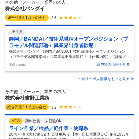
その他（メーカー）業界の求人
舗と連携した商品展開 ☆本社会議への出席～情報共有 ☆新たなア
…
株式会社バンダイ
総合評価
3.1
以上の会社
3.6
正社員
静岡／BANDAI／技術系職種オープンポジション（プ
ラモデル関連部署）異業界出身者歓迎！
株式会社 バンダイ 【静岡／BANDAI】技術系職種オープンポジション
（プラモデル関連部署）◇異業界出身者歓迎！ 【仕事内容】 【静岡／B
ANDAI】技術系職種オープンポジション（プラモデル関連部署）◇異業
給与等の情報を見る
提供：doda
界出身者歓迎！ 【具体的な仕事内容】 【「バンダイ」の製品に携わりキ
ャラクタービジネスの最前線を担う職種／～楽しいときを創る企業～ 創
業約70年・グローバルエンターテインメント企業／働きやすい環境作り
この会社の求人情報をもっと見る
を目指し福利厚生など充実／1年間の総商品化点数約2万6,400点、海外
へも積極展開中】 ■業務内容： 静岡県バンダイホビーセンター（プラモ
その他（メーカー）業界の求人
デル）の新工場担当としてご経験に応じ、選考内で配属チーム
…
株式会社吉野工業所
総合評価
3.1
以上の会社
3.2
NEW
契約社員
未経験OK
ライン作業／検品／軽作業・物流系
20代～40代大歓迎☆正社員登用あり 【車・自転車通勤OK】創立1935年