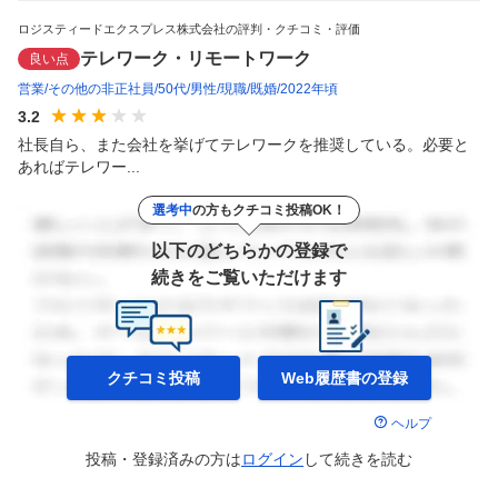
ロジスティードエクスプレス株式会社の評判・クチコミ・評価
テレワーク・リモートワーク
良い点
営業
その他の非正社員
50代
男性
現職
既婚
2022年頃
3.2
社長自ら、また会社を挙げてテレワークを推奨している。必要と
あればテレワー...
選考中
の方もクチコミ投稿OK！
以下のどちらかの登録で
続きをご覧いただけます
クチコミ投稿
Web履歴書の
登録
ヘルプ
投稿・登録済みの方は
ログイン
して
続きを読む