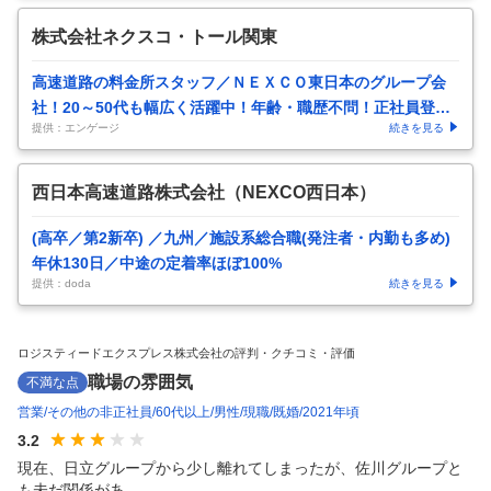
株式会社ネクスコ・トール関東
高速道路の料金所スタッフ／ＮＥＸＣＯ東日本のグループ会
社！20～50代も幅広く活躍中！年齢・職歴不問！正社員登用
提供：エンゲージ
続きを見る
ほぼ100％
西日本高速道路株式会社（NEXCO西日本）
(高卒／第2新卒) ／九州／施設系総合職(発注者・内勤も多め)
年休130日／中途の定着率ほぼ100%
提供：doda
続きを見る
ロジスティードエクスプレス株式会社の評判・クチコミ・評価
職場の雰囲気
不満な点
営業
その他の非正社員
60代以上
男性
現職
既婚
2021年頃
3.2
現在、日立グループから少し離れてしまったが、佐川グループと
も未だ関係があ...