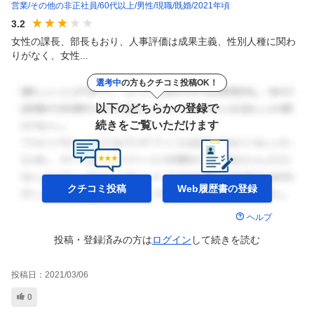
営業
その他の非正社員
60代以上
男性
現職
既婚
2021年頃
3.2
女性の課長、部長もおり、人事評価は成果主義、性別人種に関わ
りがなく、女性...
選考中
の方もクチコミ投稿OK！
以下のどちらかの登録で
続きをご覧いただけます
クチコミ投稿
Web履歴書の
登録
ヘルプ
投稿・登録済みの方は
ログイン
して
続きを読む
投稿日：
2021/03/06
0