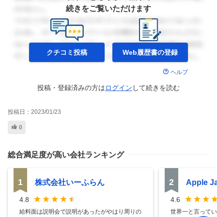
続きをご覧いただけます
クチコミ投稿
Web履歴書の
登録
ヘルプ
投稿・登録済みの方は
ログイン
して
続きを読む
投稿日：
2023/01/23
0
総合満足度
が高い会社ランキング
1
2
株式会社いーふらん
Apple 
4.8
4.6
給料面は説明会で説明があったがやはり周りの
世界一と言ってい