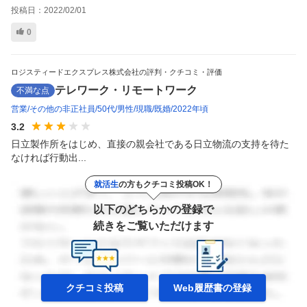
投稿日：
2022/02/01
0
ロジスティードエクスプレス株式会社の評判・クチコミ・評価
テレワーク・リモートワーク
不満な点
営業
その他の非正社員
50代
男性
現職
既婚
2022年頃
3.2
日立製作所をはじめ、直接の親会社である日立物流の支持を待た
なければ行動出...
就活生
の方もクチコミ投稿OK！
以下のどちらかの登録で
続きをご覧いただけます
クチコミ投稿
Web履歴書の
登録