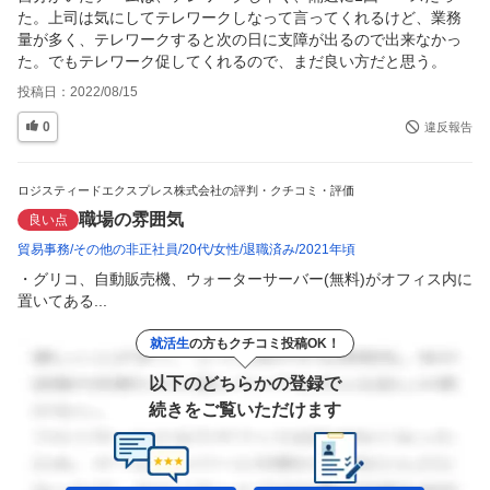
た。上司は気にしてテレワークしなって言ってくれるけど、業務
量が多く、テレワークすると次の日に支障が出るので出来なかっ
た。でもテレワーク促してくれるので、まだ良い方だと思う。
投稿日：
2022/08/15
0
違反報告
ロジスティードエクスプレス株式会社の評判・クチコミ・評価
職場の雰囲気
良い点
貿易事務
その他の非正社員
20代
女性
退職済み
2021年頃
・グリコ、自動販売機、ウォーターサーバー(無料)がオフィス内に
置いてある...
就活生
の方もクチコミ投稿OK！
以下のどちらかの登録で
続きをご覧いただけます