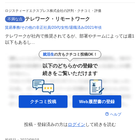
ロジスティードエクスプレス株式会社の評判・クチコミ・評価
テレワーク・リモートワーク
不満な点
貿易事務
その他の非正社員
20代
女性
退職済み
2021年頃
テレワークが社内で推奨されてるが、部署やチームによっては週1
以下もあるし...
就活生
の方もクチコミ投稿OK！
以下のどちらかの登録で
続きをご覧いただけます
クチコミ投稿
Web履歴書の
登録
ヘルプ
投稿・登録済みの方は
ログイン
して
続きを読む
投稿日：
2022/08/15