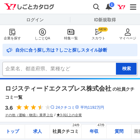
Yahoo!しごとカタログ
検索
通知
i
ログイン
ID新規取得
企業を探す
しごとQA
特集一覧
スカウト
マイページ
自分に合う探し方は？しごと探しスタイル診断
ロジスティードエクスプレス株式会社
の社員クチ
コミ一覧
3.6
24
クチコミ
平均
1192
万円
その他（運輸・物流）業界上位
3.0以上の企業
24件
47件
トップ
求人
社員クチコミ
年収
質問
面