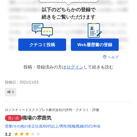
以下のどちらかの登録で
続きをご覧いただけます
クチコミ投稿
Web履歴書の
登録
ヘルプ
投稿・登録済みの方は
ログイン
して
続きを読む
投稿日：
2021/11/23
0
ロジスティードエクスプレス株式会社の評判・クチコミ・評価
職場の雰囲気
良い点
営業
その他の非正社員
60代以上
男性
現職
既婚
2021年頃
3.2