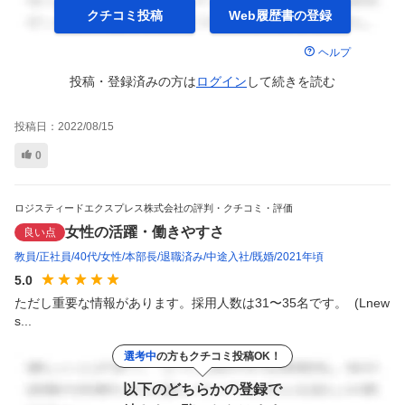
クチコミ投稿
Web履歴書の
登録
ヘルプ
投稿・登録済みの方は
ログイン
して
続きを読む
投稿日：
2022/08/15
0
ロジスティードエクスプレス株式会社の評判・クチコミ・評価
女性の活躍・働きやすさ
良い点
教員
正社員
40代
女性
本部長
退職済み
中途入社
既婚
2021年頃
5.0
ただし重要な情報があります。採用人数は31〜35名です。  (Lnew
s...
選考中
の方もクチコミ投稿OK！
以下のどちらかの登録で