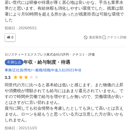
若い世代には研修や待遇が厚く居心地は良いかな。手当も業界水
準だと思います。有給休暇も消化しやすい環境でした。残業は部
署により月50時間を超える所があったが残業拒否は可能な環境で
した
投稿日：
2026/05/21
0
違反報告
クチコミ詳細
ロジスティードエクスプレス株式会社の評判・クチコミ・評価
年収・給与制度・待遇
不満な点
事務
正社員
男性
一般職
現職
中途入社
2021年頃
3.3
同世代の方に比べると基本給は低いと感じます。また物価の上昇
や消費税が増額されても給与にはあまり還元されていません。で
すので時間外労働で給与を増やすしか無いので、労働環境が良い
とはさすがに言い切れません。

賞与に関しても社会情勢を考慮したとしても決して高いとは言え
ません。ローンを組もうと思っている方は注意した方が良いかも
しれません。
投稿日：
2021/11/23