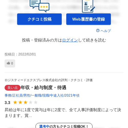
クチコミ投稿
Web履歴書の
登録
ヘルプ
投稿・登録済みの方は
ログイン
して
続きを読む
投稿日：
2022/02/01
0
ロジスティードエクスプレス株式会社の評判・クチコミ・評価
年収・給与制度・待遇
良い点
事務
正社員
男性
一般職
現職
中途入社
2021年頃
3.3
昇給は年に1度で賞与は年に2度で、全て人事評価制度によって決
まります。賞...
選考中
の方もクチコミ投稿OK！