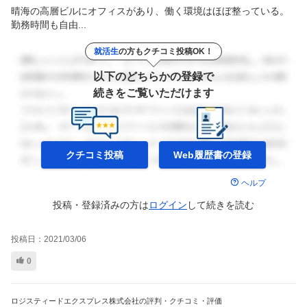
晴海の高層ビルにオフィスがあり、働く環境はほぼ整っている。
勤務時間も自由...
就活生
の方もクチコミ投稿OK！
以下のどちらかの登録で
続きをご覧いただけます
クチコミ投稿
Web履歴書の
登録
ヘルプ
投稿・登録済みの方は
ログイン
して
続きを読む
投稿日：
2021/03/06
0
ロジスティードエクスプレス株式会社の評判・クチコミ・評価