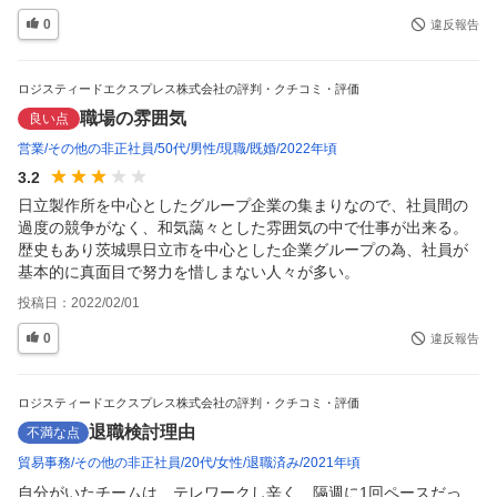
0
違反報告
ロジスティードエクスプレス株式会社の評判・クチコミ・評価
職場の雰囲気
良い点
営業
その他の非正社員
50代
男性
現職
既婚
2022年頃
3.2
日立製作所を中心としたグループ企業の集まりなので、社員間の
過度の競争がなく、和気藹々とした雰囲気の中で仕事が出来る。
歴史もあり茨城県日立市を中心とした企業グループの為、社員が
基本的に真面目で努力を惜しまない人々が多い。
投稿日：
2022/02/01
0
違反報告
ロジスティードエクスプレス株式会社の評判・クチコミ・評価
退職検討理由
不満な点
貿易事務
その他の非正社員
20代
女性
退職済み
2021年頃
自分がいたチームは、テレワークし辛く、隔週に1回ペースだっ