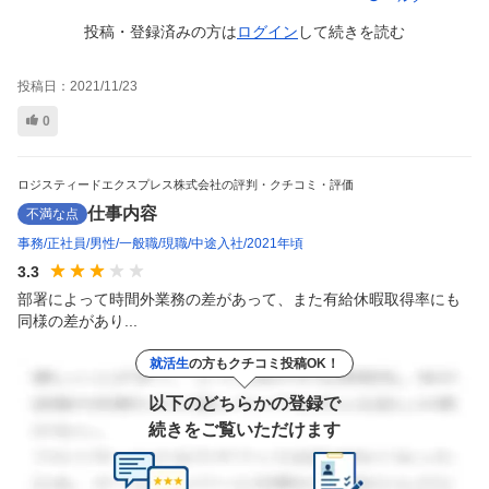
投稿・登録済みの方は
ログイン
して
続きを読む
投稿日：
2021/11/23
0
ロジスティードエクスプレス株式会社の評判・クチコミ・評価
仕事内容
不満な点
事務
正社員
男性
一般職
現職
中途入社
2021年頃
3.3
部署によって時間外業務の差があって、また有給休暇取得率にも
同様の差があり...
就活生
の方もクチコミ投稿OK！
以下のどちらかの登録で
続きをご覧いただけます