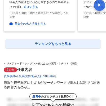
社会人の友達と比べると高すぎるので早期キャ
オファーをもらっ
リアの期
…続きを見る
ー気分で
…続きを
正社員
20代
男性
新卒入社
役職なし
在
正社員
40代
女
籍中
籍中
募集中の求人情報を見る
ランキングをもっと見る
ロジスティードエクスプレス株式会社の評判・クチコミ・評価
仕事内容
良い点
貿易事務
正社員
女性
新卒入社
2015年頃
部署と担当顧客にもよるがルーチンワークで慣れれば誰でも出来
る内容のものが...
選考中
の方もクチコミ投稿OK！
以下のどちらかの登録で