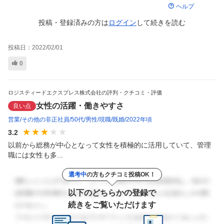
ヘルプ
投稿・登録済みの方は
ログイン
して
続きを読む
投稿日：
2022/02/01
0
ロジスティードエクスプレス株式会社の評判・クチコミ・評価
女性の活躍・働きやすさ
良い点
営業
その他の非正社員
50代
男性
現職
既婚
2022年頃
3.2
以前から総務が中心となって女性を積極的に活用していて、管理
職には女性も多...
選考中
の方もクチコミ投稿OK！
以下のどちらかの登録で
続きをご覧いただけます