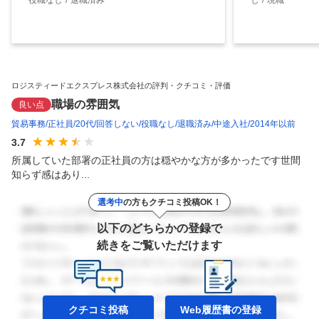
ロジスティードエクスプレス株式会社の評判・クチコミ・評価
職場の雰囲気
良い点
貿易事務
正社員
20代
回答しない
役職なし
退職済み
中途入社
2014年以前
3.7
所属していた部署の正社員の方は穏やかな方が多かったです世間
知らず感はあり...
選考中
の方もクチコミ投稿OK！
以下のどちらかの登録で
続きをご覧いただけます
クチコミ投稿
Web履歴書の
登録