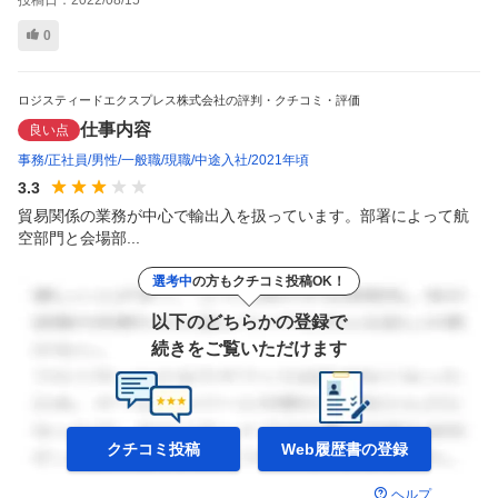
0
ロジスティードエクスプレス株式会社の評判・クチコミ・評価
仕事内容
良い点
事務
正社員
男性
一般職
現職
中途入社
2021年頃
3.3
貿易関係の業務が中心で輸出入を扱っています。部署によって航
空部門と会場部...
選考中
の方もクチコミ投稿OK！
以下のどちらかの登録で
続きをご覧いただけます
クチコミ投稿
Web履歴書の
登録
ヘルプ