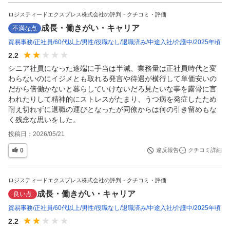
ロジスティードエクスプレス株式会社の評判・クチコミ・評価
成長・働きがい・キャリア
不満な点
貿易事務
正社員
60代以上
男性
役職なし
退職済み
中途入社
介護中
2025年頃
2.2
シニア社員になった途端に手当は半減、業務量は正社員時代と変
わらないのにイジメとも取れる発言や待遇が横行して単価安いの
だから倍働かないと暮らしていけないだろ見たいな事を露骨に言
われたりして精神的にストレスがたまり、うつ病を発症したため
耐え切れずに退職の運びとなったが同僚からは何の引き留めもな
く残念な思いをした。
投稿日：
2026/05/21
0
違反報告
クチコミ詳細
ロジスティードエクスプレス株式会社の評判・クチコミ・評価
成長・働きがい・キャリア
良い点
貿易事務
正社員
60代以上
男性
役職なし
退職済み
中途入社
介護中
2025年頃
2.2