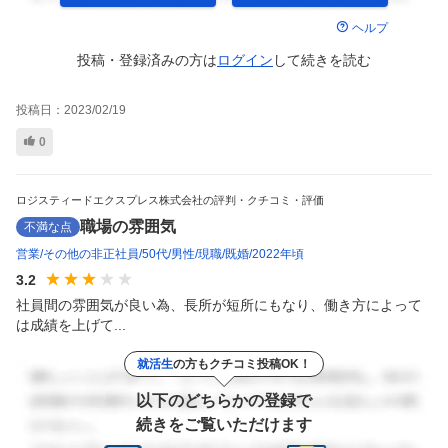
ヘルプ
投稿・登録済みの方は
ログイン
して
続きを読む
投稿日：
2023/02/19
0
ロジスティードエクスプレス株式会社の評判・クチコミ・評価
職場の雰囲気
不満な点
営業
その他の非正社員
50代
男性
現職
既婚
2022年頃
3.2
社員間の雰囲気が良い為、長所が短所にもなり、働き方によって
は成績を上げて...
就活生
の方もクチコミ投稿OK！
以下のどちらかの登録で
続きをご覧いただけます