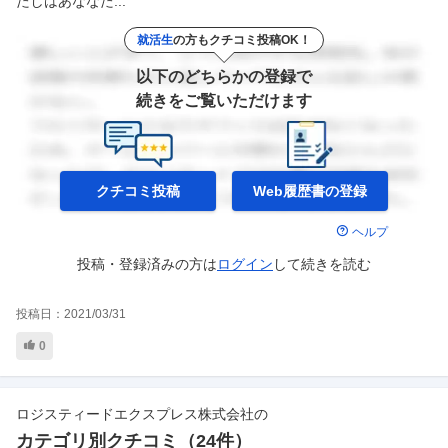
たしはあななた...
就活生
の方もクチコミ投稿OK！
以下のどちらかの登録で
続きをご覧いただけます
クチコミ投稿
Web履歴書の
登録
ヘルプ
投稿・登録済みの方は
ログイン
して
続きを読む
投稿日：
2021/03/31
0
ロジスティードエクスプレス株式会社
の
カテゴリ別クチコミ（
24
件）