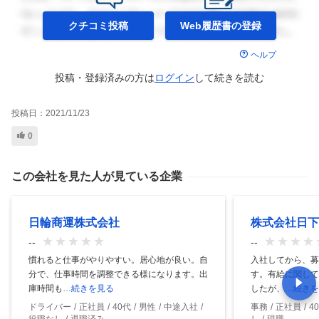
クチコミ投稿
Web履歴書の
登録
ヘルプ
投稿・登録済みの方は
ログイン
して
続きを読む
投稿日：
2021/11/23
0
この会社を見た人が見ている企業
日輪商運株式会社
株式会社日下
--
--
慣れると仕事がやりやすい。居心地が良い。自
入社してから、募
分で、仕事時間を調整できる様になります。出
す。有給に関して
庫時間も
…続きを見る
したが、
…続きを
ドライバー
正社員
40代
男性
中途入社
事務
正社員
4
役職なし
退職済み
し
現職