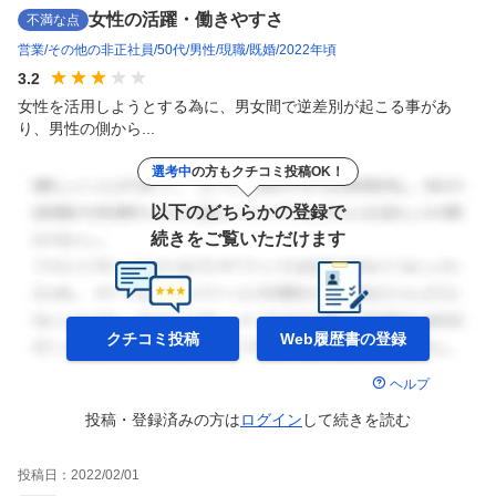
女性の活躍・働きやすさ
不満な点
営業
その他の非正社員
50代
男性
現職
既婚
2022年頃
3.2
女性を活用しようとする為に、男女間で逆差別が起こる事があ
り、男性の側から...
選考中
の方もクチコミ投稿OK！
以下のどちらかの登録で
続きをご覧いただけます
クチコミ投稿
Web履歴書の
登録
ヘルプ
投稿・登録済みの方は
ログイン
して
続きを読む
投稿日：
2022/02/01