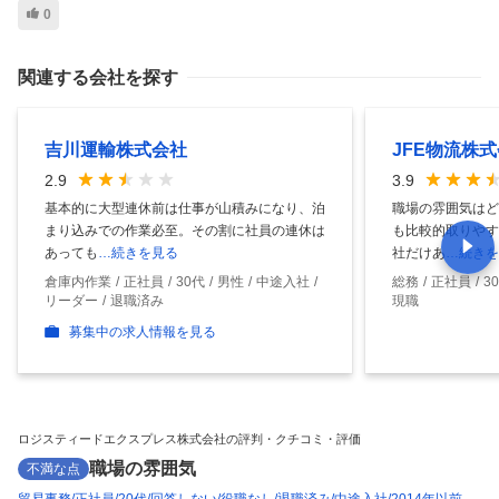
0
関連する会社を探す
吉川運輸株式会社
JFE物流株
2.9
3.9
基本的に大型連休前は仕事が山積みになり、泊
職場の雰囲気はど
まり込みでの作業必至。その割に社員の連休は
も比較的取りやす
あっても
…続きを見る
社だけあ
…続きを
倉庫内作業
正社員
30代
男性
中途入社
総務
正社員
3
リーダー
退職済み
現職
募集中の求人情報を見る
ロジスティードエクスプレス株式会社の評判・クチコミ・評価
職場の雰囲気
不満な点
貿易事務
正社員
20代
回答しない
役職なし
退職済み
中途入社
2014年以前