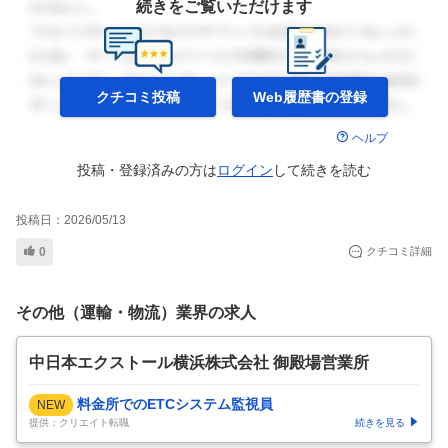
続きをご覧いただけます
クチコミ投稿
Web履歴書の
登録
ヘルプ
投稿・登録済みの方は
ログイン
して
続きを読む
投稿日：
2026/05/13
0
クチコミ詳細
その他（運輸・物流）業界の求人
中日本エクストール横浜株式会社 御殿場営業所
料金所でのETCシステム監視員
NEW
提供：クリエイト転職
続きを見る