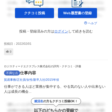
クチコミ投稿
Web履歴書の
登録
ヘルプ
投稿・登録済みの方は
ログイン
して
続きを読む
投稿日：
2022/02/01
0
ロジスティードエクスプレス株式会社の評判・クチコミ・評価
仕事内容
不満な点
貿易事務
正社員
女性
新卒入社
2015年頃
仕事ができる人ほど業務が集中する、やる気のない人や出来ない
人は成長の機会...
就活生
の方もクチコミ投稿OK！
以下のどちらかの登録で