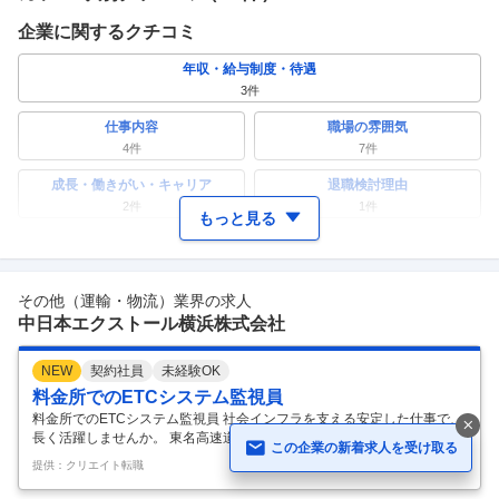
企業に関するクチコミ
年収・給与制度・待遇
3
件
仕事内容
職場の雰囲気
4
件
7
件
成長・働きがい・キャリア
退職検討理由
2
件
1
件
もっと見る
ワークライフバランス
女性の活躍・働きやすさ
0件
4
件
その他（運輸・物流）業界の求人
副業
テレワーク・リモートワーク
中日本エクストール横浜株式会社
0件
3
件
人事・評価制度
入社理由・入社後ギャップ
NEW
契約社員
未経験OK
0件
0件
料金所でのETCシステム監視員
企業の選考に関するクチコミ
料金所でのETCシステム監視員 社会インフラを支える安定した仕事で、
長く活躍しませんか。 東名高速道路の各料金所にて、料金収受やETC監
この企業の新着求人を受け取る
中途採用面接・選考
新卒採用面接・選考
視などの業務を担当していただきます。高速道路をご利用されるお客様
給与等の情報を見る
提供：クリエイト転職
を支える、公共性の高いお仕事です。 ＜勤務地＞ ・御殿場東料金所 ・
0件
0件
新御殿場料金所 ・東名裾野料金所 ・御殿場IC料金所 ・沼津IC料金所 ・