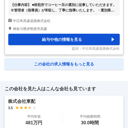
【仕事内容】 ■焙煎所でコーヒー豆の選別に従事していただきます。
※管理者（指導員）が常駐し、丁寧に指導いたします。 ・選別業務：
生豆の選別、焙煎後の豆の選別を行います。 ・加工業務：焙煎後の
中日本高速道路株式会杜
豆を粉砕機にかけ、ドリップパック等に加工・ラッピングして出荷し
ます。 ・その他、清掃や日報作成（手書き）、それに付随する業務
神奈川県伊勢原市高森
※新規事業所開設に伴う募集です。 ※施設内は空調完備！感染症対策
ありの清潔で安心して働ける環境です。 ※業務変更範囲：変更なし
給与や他の情報を見る
【作業マニュアルあり！未経験でも安心】 入社後1ヶ月の研修がある
ため、未経験の方でも安心してスタートできます。 作っていただい
提供：中日本高速道路株式会杜
たコーヒーは多くの方に飲んで
…
この会社の求人情報をもっと見る
この会社を見た人はこんな会社も見ています
株式会社東配
3.5
平均年収
平均残業時間
481万円
30.0時間