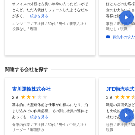
オフィスの外観は古臭い年季の入ったビルがほ
ほとんどのお客様
とんど。ただ内装はリフォームしたようなビル
金のお支払いをさ
が多く、
…続きを見る
客様は財
…続きを
エンジニア
正社員
30代
男性
新卒入社
事務
正社員
6
役職なし
現職
職なし
現職
募集中の求人
関連する会社を探す
吉川運輸株式会社
JFE物流株
2.9
3.9
基本的に大型連休前は仕事が山積みになり、泊
職場の雰囲気はど
まり込みでの作業必至。その割に社員の連休は
も比較的取りやす
あっても
…続きを見る
社だけあ
…続きを
倉庫内作業
正社員
30代
男性
中途入社
総務
正社員
3
リーダー
退職済み
現職