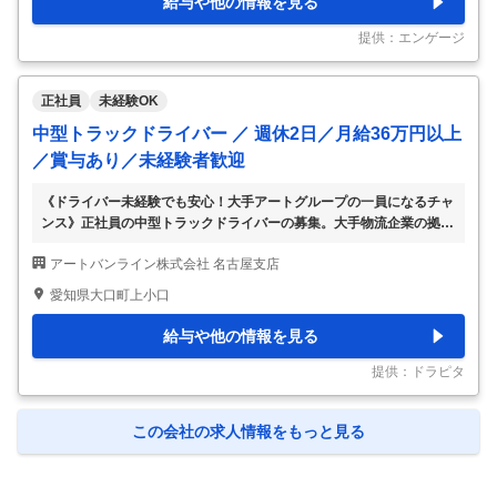
給与や他の情報を見る
メージを持たれることがありますが、 当社が担当するのは物流配送
です。 物流センターや工場への配送が中心で、引越作業は一切あり
提供：エンゲージ
ません。
…
正社員
未経験OK
中型トラックドライバー ／ 週休2日／月給36万円以上
／賞与あり／未経験者歓迎
《ドライバー未経験でも安心！大手アートグループの一員になるチャ
ンス》正社員の中型トラックドライバーの募集。大手物流企業の拠点
間輸送をお任せします。＜会社負担で免許をGET＞入社後に働きなが
アートバンライン株式会社 名古屋支店
ら、中型免許は取得できます♪取得後は先輩からのOJT研修でイチか
ら育てます◎＜日勤・月8～10日休み＞私生活を大事にした働き方が
愛知県大口町上小口
可能！ワークライフバランスを大事にできます♪＜大手レベルの好待
遇あり＞各種手当が充実しているので、1年目から月給36万円の高収
給与や他の情報を見る
入が叶います。増便・増車につき、毎月新車が納車予定☆ピカピカの
新車でアナタをお待ちしています◎ドライバーとして頑張りたいなら
提供：ドラピタ
ぜひ問合せを☆ ＜女性活躍中＞負担
…
この会社の求人情報をもっと見る