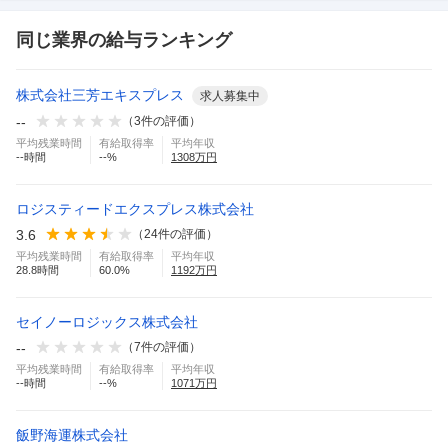
同じ業界の給与ランキング
株式会社三芳エキスプレス
求人募集中
--
（
3
件の評価）
平均残業時間
有給取得率
平均年収
--
時間
--
%
1308
万円
ロジスティードエクスプレス株式会社
3.6
（
24
件の評価）
平均残業時間
有給取得率
平均年収
28.8
時間
60.0
%
1192
万円
セイノーロジックス株式会社
--
（
7
件の評価）
平均残業時間
有給取得率
平均年収
--
時間
--
%
1071
万円
飯野海運株式会社