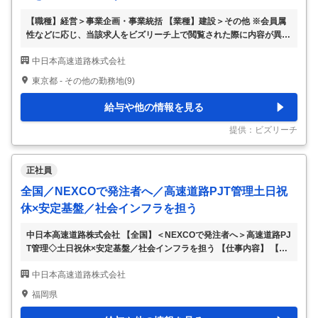
【職種】経営＞事業企画・事業統括 【業種】建設＞その他 ※会員属
性などに応じ、当該求人をビズリーチ上で閲覧された際に内容が異な
る場合があります 2005年の民営化以来、着実な歩みを続けてきた当
中日本高速道路株式会社
社。現在も経年劣化した道路構造物のリニューアル、渋滞対策、スマ
ートICの整備など多くの事業があります。高速道路を支え続ける。こ
東京都 - その他の勤務地(9)
の思いに共感し、変革する高速道路事業を担ってくれる方を募集しま
す。 ■応募コース 【全域異動コースと勤務エリア特定コースのどちら
給与や他の情報を見る
かの働き方を選択できます】 ※こちらは「全域異動コース」の求人で
す。選択コースに間違いないかご確認ください。※ ※応募完了後のコ
提供：ビズリーチ
ース変更は不可です。※ ①
…
正社員
全国／NEXCOで発注者へ／高速道路PJT管理土日祝
休×安定基盤／社会インフラを担う
中日本高速道路株式会社 【全国】＜NEXCOで発注者へ＞高速道路PJ
T管理◇土日祝休×安定基盤／社会インフラを担う 【仕事内容】 【全
国】＜NEXCOで発注者へ＞高速道路PJT管理◇土日祝休×安定基盤／
中日本高速道路株式会社
社会インフラを担う 【具体的な仕事内容】 ★社会インフラを支える
安定企業 ★発注者側として高速道路の企画～施工管理まで一貫して
福岡県
担当 ★土日祝休×年休125日／在宅可（週2日）など働きやすさ充実
★ジョブローテーションで「保全・建設・技術開発」を横断しキャリ