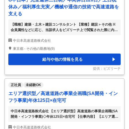
休み／福利厚生充実／機械や通信の技術で高速道路を
支える
【職種】建築・土木＞建設コンサルタント 【業種】建設＞その他 ※
会員属性などに応じ、当該求人をビズリーチ上で閲覧された際に内容
が異なる場合があります 2005年の民営化以来、着実な歩みを続けて
中日本高速道路株式会社
きた当社。現在も経年劣化した道路構造物のリニューアル、渋滞対
策、スマートICの整備など多くの事業があります。今後も高速道路を
東京都 - その他の勤務地(9)
支え続けるための増員です。 ■応募コース 【全域異動コースと勤務エ
リア特定コースのどちらかの働き方を選択できます】 ※こちらは「全
給与や他の情報を見る
域異動コース」の求人です。選択コースに間違いないかご確認くださ
い。※ ※応募完了後のコース変更は不可です。※ ① 全域異動※1 ジョ
提供：ビズリーチ
ブローテーションの範囲
…
正社員
未経験OK
エリア選択型／高速道路の事業企画職(SA開発・イン
フラ事業)年休125日×在宅可
中日本高速道路株式会社 【エリア選択型】高速道路の事業企画職(SA
開発・インフラ事業)◇年休125日×在宅可 【仕事内容】 【エリア選択
型】高速道路の事業企画職(SA開発・インフラ事業)◇年休125日×在
中日本高速道路株式会社
宅可 【具体的な仕事内容】 ★社会インフラを支える安定企業 ★事業