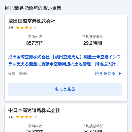
同じ業界で給与の高い企業
成田国際空港株式会社
3.5
平均年収
平均残業時間
857万円
29.2時間
成田国際空港株式会社 【成田空港周辺】測量士◆空港インフ
ラを支える測量に貢献◆空港周辺の土地管理・用地拡大計画
【仕事内容】 【成田空港周辺】測量士◆空港インフラを支え
続きを見る
提供：
doda
る測量に貢献◆空港周辺の土地管理・用地拡大計画 【具体的
な仕事内容】 【空港周辺用地を支える測量ポジション／資格
もっと見る
を核に専門性を発揮／将来の拡張計画に深く関与】 ■当社に
ついて： 成田国際空港株式会社は、日本を代表する国際拠点
空港「成田空港」を運営する企業です。 安全性と利便性の向
中日本高速道路株式会社
上を追求しながら、空港機能の強化や周辺エリアの持続的な
3.6
発展にも注力しています。 ■業務概要： 2028年に向けた用地
平均年収
平均残業時間
拡大計画に直接関わるため、 スケール
…