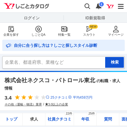
Yahoo!しごとカタログ
検索
通知
i
ログイン
ID新規取得
企業を探す
しごとQA
特集一覧
スカウト
マイページ
自分に合う探し方は？しごと探しスタイル診断
株式会社ネクスコ・パトロール東北
の転職・求人
情報
3.4
25
クチコミ
平均
459
万円
その他（運輸・物流）業界
3.0以上の企業
22件
25件
トップ
求人
社員クチコミ
年収
質問
面