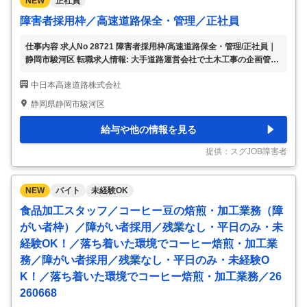
NEW
正社員
障害者採用枠／高速道路保全・管理／正社員
仕事内容 求人No 28721 障害者採用枠/高速道路保全・管理/正社員｜
静岡市駿河区 転職求人情報: 大手道路運営会社で土木工事の企画管理
求人！貴方の経験を最大限評価してもらえる！土日祝休みで働きやす
中日本高速道路株式会社
い環境が整っております！ 完全週休2日制、マイカー通勤OK、年収4
00万以上、20代・30代活躍、オフィス外勤務、土日休み、正社員、
静岡県静岡市駿河区
時間固定、年休120日以上、有料住居有り、日勤帯勤務 住所: 静岡県
静岡市駿河区 最寄駅: ＪＲ東海道本線 静岡駅 アクセス: ＪＲ東海道本
給与や他の情報を見る
線静岡駅より車10分 業種: 高速道路事業 求人企業名: 中日本高速道路
株式会社 仕事内容: 障害者採用枠/高速道路保全・管理
…
提供：スグJOB障害者
NEW
バイト
未経験OK
食品加工スタッフ／コーヒー豆の焙煎・加工業務（障
がい者枠）／障がい者採用／残業なし・平日のみ・未
経験OK！／落ち着いた環境でコーヒー焙煎・加工業
務／障がい者採用／残業なし・平日のみ・未経験O
K！／落ち着いた環境でコーヒー焙煎・加工業務／26
260668