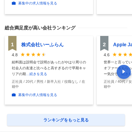
募集中の求人情報を見る
総合満足度
が高い会社ランキング
1
2
株式会社いーふらん
Apple 
4.8
4.6
給料面は説明会で説明があったがやはり周りの
世界一と言ってい
社会人の友達と比べると高すぎるので早期キャ
オファーをもらっ
リアの期
…続きを見る
ー気分で
…続きを
正社員
20代
男性
新卒入社
役職なし
在
正社員
40代
女
籍中
籍中
募集中の求人情報を見る
ランキングをもっと見る