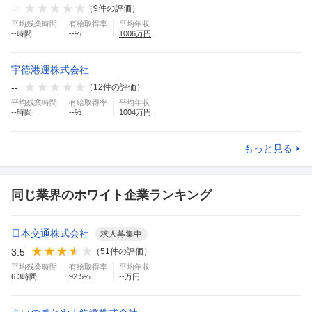
--
（
9
件の評価）
平均残業時間
有給取得率
平均年収
--
時間
--
%
1006
万円
宇徳港運株式会社
--
（
12
件の評価）
平均残業時間
有給取得率
平均年収
--
時間
--
%
1004
万円
もっと見る
同じ業界のホワイト企業ランキング
日本交通株式会社
求人募集中
3.5
（
51
件の評価）
平均残業時間
有給取得率
平均年収
6.3
時間
92.5
%
--万円