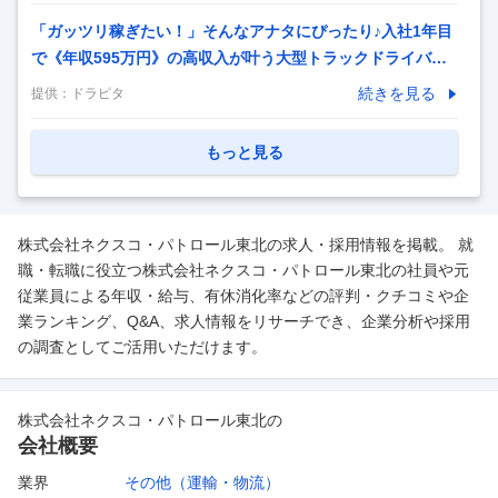
「ガッツリ稼ぎたい！」そんなアナタにぴったり♪入社1年目
で《年収595万円》の高収入が叶う大型トラックドライバー
を大募集！10t冷凍冷蔵車にて生鮮食品の長距離輸送をお任
続きを見る
提供：
ドラピタ
せします。一部手作業も発生しますが、基本はパレットでの
積み降ろしなので、負担を軽減させられますよ【東配のココ
もっと見る
がPOINT★】週休2日制＊月6～8日休みでありながら…《平
均月給50万円》の高収入！ガッツリ稼ぎたい方は必見です。
＼即戦力さん歓迎／平均勤続13年と定着率バツグンの会社で
株式会社ネクスコ・パトロール東北の求人・採用情報を掲載。 就
更なる収入UPを目指しませんか？ 《30代40代活躍中》食品
職・転職に役立つ株式会社ネクスコ・パトロール東北の社員や元
関係で安定感◎家族も安心の転職可！賞与計3回：計3.4カ月
従業員による年収・給与、有休消化率などの評判・クチコミや企
分の実績あり 「最近のドライバー
…
業ランキング、Q&A、求人情報をリサーチでき、企業分析や採用
の調査としてご活用いただけます。
株式会社ネクスコ・パトロール東北
の
会社概要
業界
その他（運輸・物流）