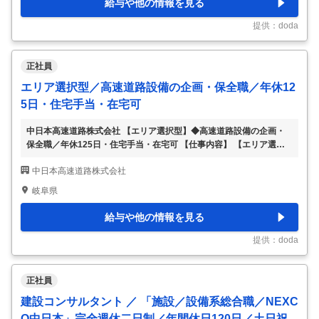
給与や他の情報を見る
ア形成 ■募集背景 老朽化した高速道路の大規模リニューアルや渋滞対
策、スマートIC整備など、社会インフラの高度化が進む中、当社の担
提供：doda
う役割はます
…
正社員
エリア選択型／高速道路設備の企画・保全職／年休12
5日・住宅手当・在宅可
中日本高速道路株式会社 【エリア選択型】◆高速道路設備の企画・
保全職／年休125日・住宅手当・在宅可 【仕事内容】 【エリア選択
型】◆高速道路設備の企画・保全職／年休125日・住宅手当・在宅可
中日本高速道路株式会社
【具体的な仕事内容】 高速道路という日本の大動脈を支える当社に
て、電気・通信・機械・建築設備の企画・設計・保全を担う「発注者
岐阜県
側」の立場で、プロジェクト全体を統括していただきます。国土交通
省100％出資の安定基盤のもと、約2,200kmの高速道路ネットワーク
給与や他の情報を見る
を支え、1日約170万台の移動を支える社会貢献性の高い仕事です。
★発注者側として大規模案件をリードできるポジション ★年収550万
提供：doda
～800万円／住宅
…
正社員
建設コンサルタント ／ 「施設／設備系総合職／NEXC
O中日本」完全週休二日制／年間休日120日／土日祝