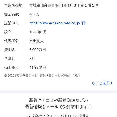
本店所在地
宮城県仙台市青葉区国分町３丁目１番２号
従業員数
487人
企業URL
https://www.e-nexco-p-to.co.jp/
設立
1985年9月
代表者名
永田眞人
資本金
6,000万円
決算月
3
月
売上高
41.97億円
※
※
2025
年度の決算データ（連結決算データを優先して表示）
もっと見る
新着クチコミや新着Q&Aなどの
最新情報
をメールで受け取れます！
株式会社ネクスコ・パトロール東北
を