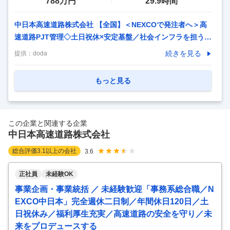
788万円
29.9時間
中日本高速道路株式会社 【全国】＜NEXCOで発注者へ＞高
速道路PJT管理◇土日祝休×安定基盤／社会インフラを担う
【仕事内容】 【全国】＜NEXCOで発注者へ＞高速道路PJT
続きを見る
提供：
doda
管理◇土日祝休×安定基盤／社会インフラを担う 【具体的な
仕事内容】 ★社会インフラを支える安定企業 ★発注者側と
もっと見る
して高速道路の企画～施工管理まで一貫して担当 ★土日祝休
×年休125日／在宅可（週2日）など働きやすさ充実 ★ジョブ
ローテーションで「保全・建設・技術開発」を横断しキャリ
この企業と関連する企業
ア形成 ■募集背景 老朽化した高速道路の大規模リニューアル
中日本高速道路株式会社
や渋滞対策、スマートIC整備など、社会インフラの高度化が
進む中、当社の担う役割はます
…
総合評価
3.1
以上の会社
3.6
正社員
未経験OK
事業企画・事業統括 ／ 未経験歓迎「事務系総合職／N
EXCO中日本」完全週休二日制／年間休日120日／土
日祝休み／福利厚生充実／高速道路の安全を守り／未
来をプロデュースする