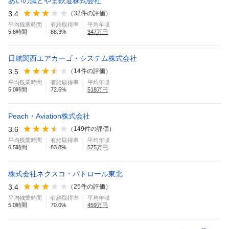
あいの風とやま鉄道株式会社
3.4
（
32
件の評価）
平均残業時間
有給取得率
平均年収
5.8
時間
88.3
%
347
万円
日航関西エアカーゴ・システム株式会社
3.5
（
14
件の評価）
平均残業時間
有給取得率
平均年収
5.0
時間
72.5
%
518
万円
Peach・Aviation株式会社
3.6
（
149
件の評価）
平均残業時間
有給取得率
平均年収
6.5
時間
83.8
%
575
万円
株式会社ネクスコ・パトロール東北
3.4
（
25
件の評価）
平均残業時間
有給取得率
平均年収
5.0
時間
70.0
%
459
万円