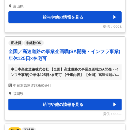
企画として高速道路を「つくる・守る・活かす」仕事 ★年休125日／
富山県
土日祝休み／週2日在宅など働き方も充実 ★営業／不動産／企画など
異業界経験が活かせる環境 ■募集背景／応募者へのメッセージ 高速道
給与や他の情報を見る
路の老朽化対策や渋滞解消、スマートICの整備など、当社では今後も
大規模なプロジェクトが控えています。社会インフラを支えるという
提供：doda
使命のも
…
正社員
未経験OK
全国／高速道路の事業企画職(SA開発・インフラ事業)
年休125日×在宅可
中日本高速道路株式会社 【全国】高速道路の事業企画職(SA開発・イ
ンフラ事業)◇年休125日×在宅可 【仕事内容】 【全国】高速道路の事
業企画職(SA開発・インフラ事業)◇年休125日×在宅可 【具体的な仕
中日本高速道路株式会社
事内容】 ★社会インフラを支える安定企業 ★事業企画として高速道
路を「つくる・守る・活かす」仕事 ★年休125日／土日祝休み／週2
福岡県
日在宅など働き方も充実 ★営業／不動産／企画など異業界経験が活
かせる環境 ■募集背景／応募者へのメッセージ 高速道路の老朽化対策
給与や他の情報を見る
や渋滞解消、スマートICの整備など、当社では今後も大規模なプロジ
ェクトが控えています。社会インフラを支えるという使命のもと、社
提供：doda
内外の関係
…