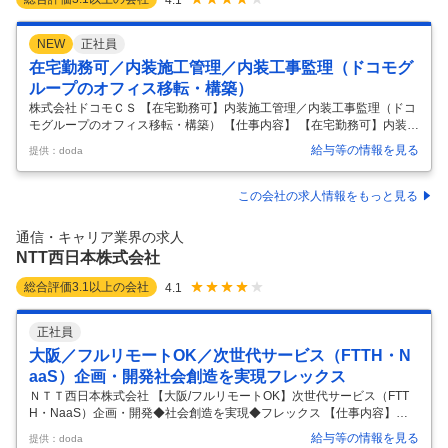
NEW
正社員
在宅勤務可／内装施工管理／内装工事監理（ドコモグ
ループのオフィス移転・構築）
株式会社ドコモＣＳ 【在宅勤務可】内装施工管理／内装工事監理（ドコ
モグループのオフィス移転・構築） 【仕事内容】 【在宅勤務可】内装施
工管理／内装工事監理（ドコモグループのオフィス移転・構築） 【具体
給与等の情報を見る
提供：doda
的な仕事内容】 ◆新規事業立ち上げ×ドコモグループ基盤で裁量大 ドコ
モグループ各社のオフィス移転、拠点構築、レイアウト変更、テナント
入退去工事の拡大に伴い、内装工事の企画・提案からデザイン設計、ア
この会社の求人情報をもっと見る
セット（什器・備品）構築までを一体的に推進できる人材を募集します
こんな方におすすめ ◎新規事業や立ち上げフェーズに面白さを感じる方
通信・キャリア業界の求人
◎大手グループの安定基盤とベンチャー的な裁量を両立したい方 ◎将来
NTT西日本株式会社
的に
…
総合評価
3.1
以上の会社
4.1
正社員
大阪／フルリモートOK／次世代サービス（FTTH・N
aaS）企画・開発社会創造を実現フレックス
ＮＴＴ西日本株式会社 【大阪/フルリモートOK】次世代サービス（FTT
H・NaaS）企画・開発◆社会創造を実現◆フレックス 【仕事内容】
【大阪/フルリモートOK】次世代サービス（FTTH・NaaS）企画・開発
給与等の情報を見る
提供：doda
◆社会創造を実現◆フレックス 【具体的な仕事内容】 ～IOWN構想を支