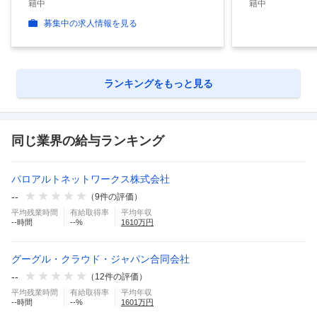
籍中
籍中
募集中の求人情報を見る
ランキングをもっと見る
同じ業界の給与ランキング
パロアルトネットワークス株式会社
--
（
9
件の評価）
平均残業時間
有給取得率
平均年収
--
時間
--
%
1610
万円
グーグル・クラウド・ジャパン合同会社
--
（
12
件の評価）
平均残業時間
有給取得率
平均年収
--
時間
--
%
1601
万円