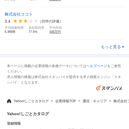
株式会社ココト
3.4
（
20
件の評価）
平均残業時間
有給取得率
平均年収
6.3
時間
77.5
%
435
万円
もっと見る
本ページに掲載の企業情報の各種データについては
ヘルプページ
をご参照
ください。
求人情報の検索は株式会社スタンバイが提供する求人検索エンジン「スタ
ンバイ」となります。
Yahoo!しごとカタログ
企業情報TOP
通信・キャリア
株式会社
Yahoo!しごとカタログ
登録情報