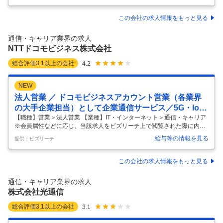
える光アクセスの最前線で未来の当たり前をつくる／フルリモートOK～
■業務概要： NTTグループが推進する「IOWN構想」のもと、通信基盤の
この会社の求人情報をもっと見る
ラストワンマイルを担う次世代光アクセスサービスの企画・開発を行う
ポジションです。 10Gを超える超高速サービスや、NaaS（Network as
通信・キャリア業界の求人
a Service）などの 次世代
…
NTTドコモビジネス株式会社
総合評価
3.1
以上の会社
4.2
NEW
法人営業 ／ ドコモビジネスアカウント営業（各業界
の大手企業担当）として企業通信サービス／5G・Io
T・クラウドといった先端ソリューションをワンスト
【職種】営業＞法人営業 【業種】IT・インターネット＞通信・キャリア
※会員属性などに応じ、当該求人をビズリーチ上で閲覧された際に内容
ップで提供します「オープンポジション」
が異なる場合があります 本求人は、NTTドコモビジネスのエンタープラ
給与等の情報を見る
提供：ビズリーチ
イズ向け営業組織における営業系求人のオープン求人です。 これまでの
ご経歴やキャリア志望に合わせ、適したポジションをサーチしご提案い
たします。 下記応募資格にあてはまる方はぜひお気軽にご応募いただ
この会社の求人情報をもっと見る
き、お話をお聞かせください。 ■担当領域 ※ご提案するポジション例 ・
金融（銀行／生損保／証券） ・公共（官公庁／財団法人／行政） ・製造
通信・キャリア業界の求人
（機械／電機／自動車／エンタメ／建設） ・流通・サービス（小売／物
株式会社光通信
…
総合評価
3.1
以上の会社
3.1