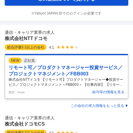
※Yahoo! JAPAN IDでのログインが必要です
通信・キャリア業界の求人
株式会社NTTドコモ
総合評価
3.1
以上の会社
4.1
NEW
正社員
リモート可／プロダクトマネージャー投資サービス／
プロジェクトマネジメント／FBB003
株式会社NTTドコモ 【リモート可】プロダクトマネージャー◆投資サー
ビス／プロジェクトマネジメント＜FBB003＞ 【仕事内容】 【リモート
可】プロダクトマネージャー◆投資サービス／プロジェクトマネジメン
給与等の情報を見る
提供：doda
ト＜FBB003＞ 【具体的な仕事内容】 【1億人基盤を持つドコモの金融×
決済領域で、d払い・dカード・証券を掛け合わせた新サービス創出に挑
戦／アライアンス推進から企画・開発・PMまで一気通貫で担い、日本の
この会社の求人情報をもっと見る
「貯蓄から投資へ」を牽引】 ■職務内容 以下業務を担当いただきます。
・ドコモサービス（d払い、dカード等の決済や金融サービス）とマネッ
通信・キャリア業界の求人
クス証券等のパートナー企業が保有するサービスを連携した
…
株式会社ドコモCS
総合評価
3.1
以上の会社
4.1