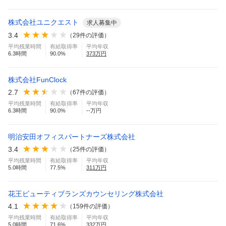
株式会社ユニクエスト
求人募集中
3.4
（
29
件の評価）
平均残業時間
有給取得率
平均年収
6.3
時間
90.0
%
373
万円
株式会社FunClock
2.7
（
67
件の評価）
平均残業時間
有給取得率
平均年収
6.3
時間
90.0
%
--万円
明治安田オフィスパートナーズ株式会社
3.4
（
25
件の評価）
平均残業時間
有給取得率
平均年収
5.0
時間
77.5
%
311
万円
花王ビューティブランズカウンセリング株式会社
4.1
（
159
件の評価）
平均残業時間
有給取得率
平均年収
5.0
時間
71.6
%
332
万円