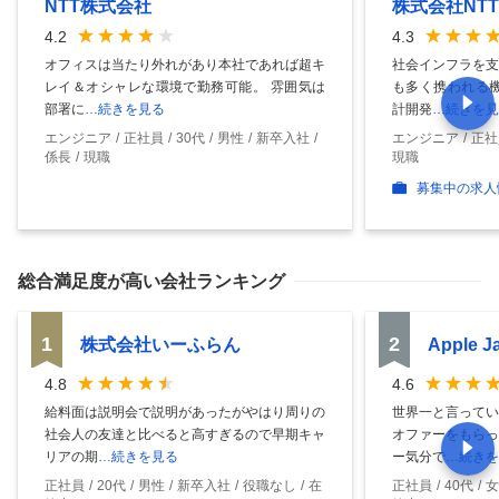
NTT株式会社
株式会社NT
4.2
4.3
オフィスは当たり外れがあり本社であれば超キ
社会インフラを支
レイ＆オシャレな環境で勤務可能。 雰囲気は
も多く携われる機
部署に
…続きを見る
計開発
…続きを見
エンジニア
正社員
30代
男性
新卒入社
エンジニア
正社
係長
現職
現職
募集中の求人
総合満足度
が高い会社ランキング
1
2
株式会社いーふらん
Apple 
4.8
4.6
給料面は説明会で説明があったがやはり周りの
世界一と言ってい
社会人の友達と比べると高すぎるので早期キャ
オファーをもらっ
リアの期
…続きを見る
ー気分で
…続きを
正社員
20代
男性
新卒入社
役職なし
在
正社員
40代
女