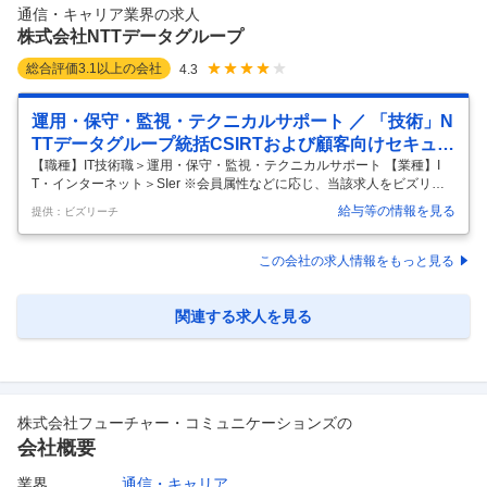
各種診断サービスをご提案。ヒアリングから企画、提案、実施後のフォ
通信・キャリア業界の求人
ローまで伴走しながら、企業の成長を支えます。さまざまな業界の責任
株式会社NTTデータグループ
者と
…
総合評価
3.1
以上の会社
4.3
運用・保守・監視・テクニカルサポート ／ 「技術」N
TTデータグループ統括CSIRTおよび顧客向けセキュリ
ティビジネス推進 メンバー／ポイントオブコンタクト
【職種】IT技術職＞運用・保守・監視・テクニカルサポート 【業種】I
T・インターネット＞SIer ※会員属性などに応じ、当該求人をビズリーチ
／インシデントハンドラー／フォレンジックエンジニ
上で閲覧された際に内容が異なる場合があります 【所属について/分野の
ア／140
給与等の情報を見る
提供：ビズリーチ
垣根を越えて技術をリードし、新たな価値の創出に貢献】 当社は大き
く、コーポレートスタッフ、公共、金融、法人、テクノロジーセグメン
ト、コンサルティングセグメント、技術革新統括本部(技統本)の分野で
この会社の求人情報をもっと見る
構成されております。 本ポジションが所属する技統本は、「分野横断で
技術をリードし、新たな価値の創出に貢献する」ことをミッションに掲
げる全社横断組織です。お客さまにとって最適なテクノロジーを組み合
関連する求人を見る
わせ
…
株式会社フューチャー・コミュニケーションズ
の
会社概要
業界
通信・キャリア