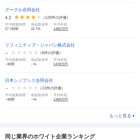
グーグル合同会社
4.2
（
129
件の評価）
平均残業時間
有給取得率
平均年収
27.7
時間
42.7
%
1485
万円
リフィニティブ・ジャパン株式会社
--
（
6
件の評価）
平均残業時間
有給取得率
平均年収
--
時間
--
%
1478
万円
日本シノプシス合同会社
--
（
13
件の評価）
平均残業時間
有給取得率
平均年収
--
時間
--
%
1369
万円
もっと見る
同じ業界のホワイト企業ランキング