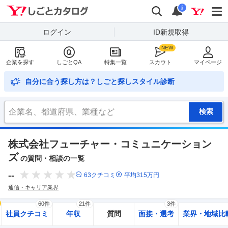
Yahoo!しごとカタログ
検索
通知
i
ログイン
ID新規取得
企業を探す
しごとQA
特集一覧
スカウト
マイページ
自分に合う探し方は？しごと探しスタイル診断
株式会社フューチャー・コミュニケーション
ズ
の質問・相談の一覧
--
63
クチコミ
平均
315
万円
通信・キャリア業界
60件
21件
3件
社員クチコミ
年収
質問
面接・選考
業界・地域比