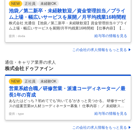
NEW
正社員
未経験OK
池袋／第二新卒・未経験歓迎／資金管理担当／プライ
ム上場・幅広いサービスを展開／月平均残業16時間程
株式会社 光通信 【池袋／第二新卒・未経験歓迎】資金管理担当※プライ
ム上場・幅広いサービスを展開/月平均残業16時間程 【仕事内容】 【池
袋／第二新卒・未経験歓迎】資金管理担当※プライム上場・幅広いサー
給与等の情報を見る
提供：doda
ビスを展開/月平均残業16時間程 【具体的な仕事内容】 【未経験歓迎/プ
ライム上場・インターネット回線、電力、宅配水等幅広い事業を展開/ス
トック利益と営業力を掛け合わせて安定した大きな売り上げを維持/月平
この会社の求人情報をもっと見る
均残業16時間程】 【ポジション概要】 グループ全体のお金の流れを把
握し、各事業・各社の状況に応じて「どのように資金を活用すべきか」
通信・キャリア業界の求人
を考え、実行していきます。 ■業務内容： ・グループ全体の財務
…
株式会社ドゥファイン
NEW
正社員
未経験OK
営業系総合職／研修営業・派遣コーディネーター／最
長1年の育成
あなたはどっち？初めてでも“向いてる”がきっと見つかる。 研修サービ
スの提案営業or人材コーディネーター募集！ 仕事内容： ／ 未経験スタ
ートの先輩も多数活躍中！ ＼ 企業や働く人を支える総合職（法人営業／
給与等の情報を見る
提供：type
人材コーディネーター）として活躍いただきます！配属は希望や適性、
経験を考慮して決定。「人と関わることが好き」を活かせる仕事です。
・“課題解決”が好きなあなたは…法人営業！ 企業の「応対品質を改善し
この会社の求人情報をもっと見る
たい」「新人教育を強化したい」といった課題に対し、電話応対研修や