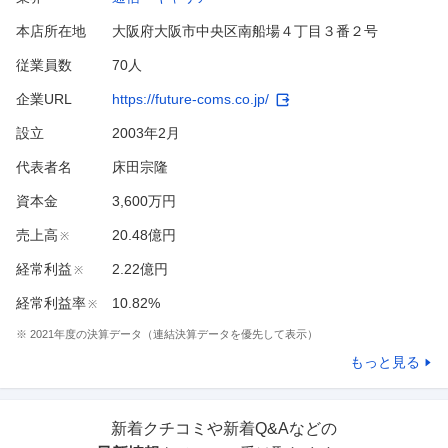
本店所在地
大阪府大阪市中央区南船場４丁目３番２号
従業員数
70人
企業URL
https://future-coms.co.jp/
設立
2003年2月
代表者名
床田宗隆
資本金
3,600万円
売上高
20.48億円
※
経常利益
2.22億円
※
経常利益率
10.82%
※
※
2021
年度の決算データ（連結決算データを優先して表示）
もっと見る
新着クチコミや新着Q&Aなどの