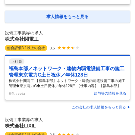
ジション／三菱系列／年休126日 【具体的な仕事内容】 ～施工管理経験
を活かし、より上流工程へキャリアアップしたい方歓迎！／三菱系列の
安定基盤／寮社宅完備・住宅手当など福利厚生既存顧客中心／年休126
日／退職金制度あり／働き方改善と専門性向上を両立～ ■職務内容 発電
求人情報をもっと見る
プラントの建設・メンテナンスを手掛ける当社にて、既存顧客向けの法
人営業をお任せします。 本ポジションでは単なる営業活動ではなく、工
事計
…
設備工事業界の求人
株式会社関電工
総合評価
3.1
以上の会社
3.5
正社員
福島本部／ネットワーク・建物内弱電設備工事の施工
管理東京電力G土日祝休／年休128日
株式会社関電工 【福島本部】ネットワーク・建物内弱電設備工事の施工
管理◆東京電力G◆土日祝休／年休128日 【仕事内容】 【福島本部】ネ
ットワーク・建物内弱電設備工事の施工管理◆東京電力G◆土日祝休／
給与等の情報を見る
提供：doda
年休128日 【具体的な仕事内容】 ～東証プライム上場◎東京電力Gの総
合設備企業／超高層ビルや巨大建造物の電気設備工事の計画からメンテ
ナンス・電力事業・情報通信事業等、幅広く展開／平均勤続19年以上／
この会社の求人情報をもっと見る
完全週休二日制～ 当社の更なる飛躍を目指し、次代の関電工を担う新し
い人材を募集します。各業界のトップクラスのお客様とのお取引が多
設備工事業界の求人
く、今までの経験を活かしながら能力・スキルを高めていける職場で
株式会社LIXIL
す。 ■業
…
総合評価
3.1
以上の会社
3.6