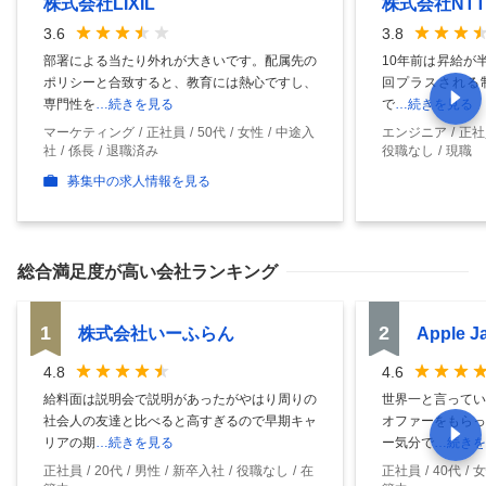
株式会社LIXIL
株式会社NT
3.6
3.8
部署による当たり外れが大きいです。配属先の
10年前は昇給が
ポリシーと合致すると、教育には熱心ですし、
回プラスされる制
専門性を
…続きを見る
で
…続きを見る
マーケティング
正社員
50代
女性
中途入
エンジニア
正社
社
係長
退職済み
役職なし
現職
募集中の求人情報を見る
総合満足度
が高い会社ランキング
1
2
株式会社いーふらん
Apple 
4.8
4.6
給料面は説明会で説明があったがやはり周りの
世界一と言ってい
社会人の友達と比べると高すぎるので早期キャ
オファーをもらっ
リアの期
…続きを見る
ー気分で
…続きを
正社員
20代
男性
新卒入社
役職なし
在
正社員
40代
女