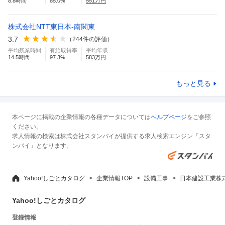
8.8
時間
85.0
%
551
万円
株式会社NTT東日本-南関東
3.7
（
244
件の評価）
平均残業時間
有給取得率
平均年収
14.5
時間
97.3
%
583
万円
もっと見る
本ページに掲載の企業情報の各種データについては
ヘルプページ
をご参照
ください。
求人情報の検索は株式会社スタンバイが提供する求人検索エンジン「スタ
ンバイ」となります。
Yahoo!しごとカタログ
企業情報TOP
設備工事
日本建設工業株
Yahoo!しごとカタログ
登録情報