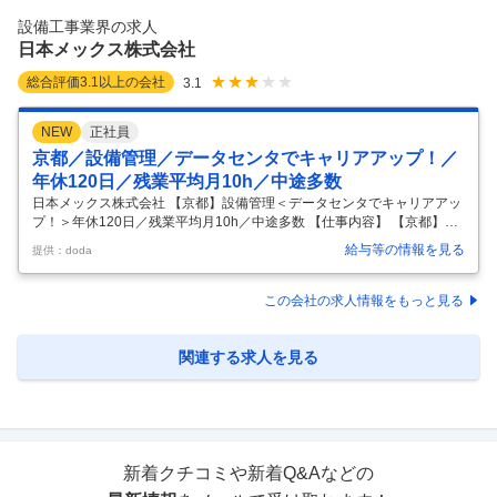
協力会社（サブコン、メーカー 等）への指示・指導により、現場責任者
設備工事業界の求人
（現場代理人や監理技術者等）として工事を円滑かつ安全に推進すると
日本メックス株式会社
共に、施工品質
…
総合評価
3.1
以上の会社
3.1
NEW
正社員
京都／設備管理／データセンタでキャリアアップ！／
年休120日／残業平均月10h／中途多数
日本メックス株式会社 【京都】設備管理＜データセンタでキャリアアッ
プ！＞年休120日／残業平均月10h／中途多数 【仕事内容】 【京都】設
備管理＜データセンタでキャリアアップ！＞年休120日／残業平均月10h
給与等の情報を見る
提供：doda
／中途多数 【具体的な仕事内容】 【NTTファシリティーズの100％子会
社で安定基盤／借り上げ社宅会社9割負担など福利厚生充実◎年休120
日/残業月10ｈ程/年収も充実◎中途多数で風通し◎】 ■業務概要： 当社
この会社の求人情報をもっと見る
は、NTTグループ関連施設を中心に、「建物総合管理」と「建物・設備
工事」で建物の安心・安全・快適を守り続けてきました。現在管理して
いるデータセンタでの維持管理業務を担っていただきます
…
関連する求人を見る
新着クチコミや新着Q&Aなどの