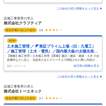
ャットダウン・リモート会議・直行直帰可能等、働き方改革中／超高層
ビルや巨大建造物の電気設備工事の計画からメンテナンス・電力事業・
この会社の求人情報をもっと見る
情報通信事業等、幅広く展開～】 ■採用背景： 「エネルギー」「環境」
「情報」を三本柱とし、真の総合設備業を目指す中、組織の強化・成長
設備工事業界の求人
に取り組んでおり、新たに人材を増員募集します。 これまでのご経験を
株式会社クラフティア
…
総合評価
3.1
以上の会社
3.6
NEW
土木施工管理 ／ ◤東証プライム上場（旧：九電工）
／施工管理（土木・電気）／国内最大級の太陽光発電
所建設プロジェクト◢「総合設備業」のリーディング
【職種】施工管理＞土木施工管理 【業種】建設＞建設・建築・土木 ※会
員属性などに応じ、当該求人をビズリーチ上で閲覧された際に内容が異
カンパニー手厚い福利厚生で働きやすい環境をサポー
なる場合があります 【職務概要】 総合設備企業である当社にて、長崎県
ト
給与等の情報を見る
提供：ビズリーチ
宇久島で進行中の国内最大級の太陽光発電所（メガソーラー）建設プロ
ジェクトに従事していただきます。 ご自身の経験や専門性（電気・土
木）に応じて、電気または土木の施工管理業務全般をお任せします。 日
この会社の求人情報をもっと見る
本の再生可能エネルギーの未来を創る、社会貢献性の高い仕事です。
【職務詳細】 ・施工管理: 現場の品質、安全、工程などを管理し、プロ
設備工事業界の求人
ジェクトを円滑に推進するため、現場との調整を行ないます。 ・安全管
株式会社トーエネック
理: 現
…
総合評価
3.1
以上の会社
3.7