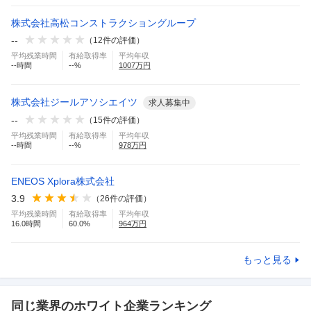
株式会社高松コンストラクショングループ
--
（
12
件の評価）
平均残業時間
有給取得率
平均年収
--
時間
--
%
1007
万円
株式会社ジールアソシエイツ
求人募集中
--
（
15
件の評価）
平均残業時間
有給取得率
平均年収
--
時間
--
%
978
万円
ENEOS Xplora株式会社
3.9
（
26
件の評価）
平均残業時間
有給取得率
平均年収
16.0
時間
60.0
%
964
万円
もっと見る
同じ業界のホワイト企業ランキング