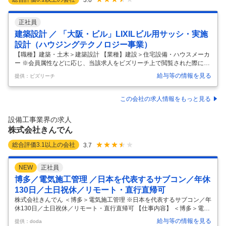
正社員
建築設計 ／ 「大阪・ビル」LIXILビル用サッシ・実施
設計（ハウジングテクノロジー事業）
【職種】建築・土木＞建築設計 【業種】建設＞住宅設備・ハウスメーカ
ー ※会員属性などに応じ、当該求人をビズリーチ上で閲覧された際に内
容が異なる場合があります 「世界中の誰もが願う、豊かで快適な住まい
給与等の情報を見る
提供：ビズリーチ
の実現」 LIXILは日本のものづくりの伝統を礎に、世界をリードする技
術やイノベーションで、 日々の暮らしの課題を解決する高品質な製品を
グローバルに提供しています。 今回はハウジングテクノロジー事業で下
この会社の求人情報をもっと見る
記の新たなメンバーを募集します。 ”地図に残る超高層ビル、タワーマ
ンションから中低層マンション、店舗用建物、工場まで様々な建築やリ
設備工事業界の求人
フォーム物件のビル用サッシやカーテンウォールの実施設計職” ■職務概
株式会社きんでん
要
…
総合評価
3.1
以上の会社
3.7
NEW
正社員
博多／電気施工管理 ／日本を代表するサブコン／年休
130日／土日祝休／リモート・直行直帰可
株式会社きんでん ＜博多＞電気施工管理 ※日本を代表するサブコン／年
休130日／土日祝休／リモート・直行直帰可 【仕事内容】 ＜博多＞電気
施工管理 ※日本を代表するサブコン／年休130日／土日祝休／リモー
給与等の情報を見る
提供：doda
ト・直行直帰可 【具体的な仕事内容】 【プライム上場／午後8時にPCシ