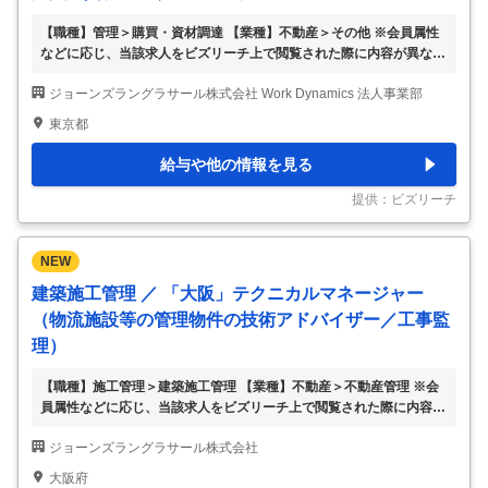
【職種】管理＞購買・資材調達 【業種】不動産＞その他 ※会員属性
などに応じ、当該求人をビズリーチ上で閲覧された際に内容が異なる
場合があります 戦略的調達管理： •日本国内の全アカウント（特にロ
ジョーンズラングラサール株式会社 Work Dynamics 法人事業部
ーカルアカウント）を対象とした包括的な調達戦略を策定・実施し、
クライアントまたはJLLの調達方針および要件との整合性を確保す
東京都
る。 •契約要件に従い、特にSOW（業務範囲）に具体的なコスト削減
目標が定められている場合、すべての調達活動を主導する。 •最高の
給与や他の情報を見る
価値を実現する、公正かつオープンで透明性の高い調達プロセスを確
保する。 •JLLシステムにおいて、下請業者の選定から契約終了まで
提供：ビズリーチ
のライフサイクルをエンド
…
NEW
建築施工管理 ／ 「大阪」テクニカルマネージャー
（物流施設等の管理物件の技術アドバイザー／工事監
理）
【職種】施工管理＞建築施工管理 【業種】不動産＞不動産管理 ※会
員属性などに応じ、当該求人をビズリーチ上で閲覧された際に内容が
異なる場合があります ＜募集背景＞ 当社がプロパティマネジメント
ジョーンズラングラサール株式会社
（PM）業務を受託する物流施設等の管理物件の技術アドバイザーを
募集しています。 ＜ミッション＞ テクニカルマネージャーとして、
大阪府