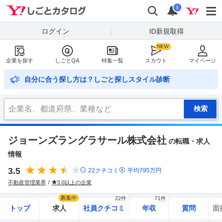
Yahoo!しごとカタログ
検索
通知
i
ログイン
ID新規取得
企業を探す
しごとQA
特集一覧
スカウト
マイページ
自分に合う探し方は？しごと探しスタイル診断
ジョーンズラングラサール株式会社
の転職・求人
情報
3.5
22
クチコミ
平均
795
万円
不動産管理業界
3.0以上の企業
募集中
22件
71件
トップ
求人
社員クチコミ
年収
質問
面