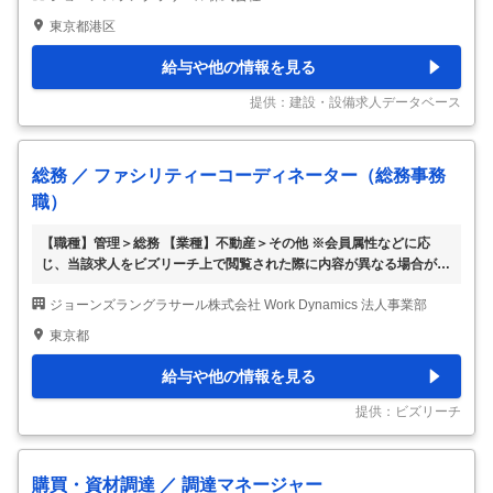
どの建物設備の保守・点検業務。 ・故障を未然に防ぐための長期的
東京都港区
な点検計画の作成と、計画に沿った実施管理。 ・清掃、警備、設備
点検などを請け負う外部業者の選定、契約、評価。 ・決められた予
給与や他の情報を見る
算や期限を守り、仕事が正確に行われているかの確認。適切な手続き
に基づいた、業者選定の遂行。 ・予算および経理管理：施設の運営
提供：建設・設備求人データベース
にかかる費用の管理と、
…
総務 ／ ファシリティーコーディネーター（総務事務
職）
【職種】管理＞総務 【業種】不動産＞その他 ※会員属性などに応
じ、当該求人をビズリーチ上で閲覧された際に内容が異なる場合があ
ります 【多種多様な業界別のクライアント様やプロジェクトがあり
ジョーンズラングラサール株式会社 Work Dynamics 法人事業部
ます！】 総務、施設管理関連業務 ・チケットシステムを利用したヘ
ルプデスク業務 ・社員からの各種リクエスト対応 ・備品補充管理業
東京都
務 ・セキュリティーカードの発行・抹消・保管管理 ・オフィス内の
植栽管理ならびに業者対応 ・オフィス清掃の管理ならびに業者対応
給与や他の情報を見る
・各種データの収集、報告、入力 ・各種業務、施設の改善提案 ・サ
イトインスペクションの実施ならびに不具合への対応 ・社内イベン
提供：ビズリーチ
トへの企画運営と実施 経理 ・予
…
購買・資材調達 ／ 調達マネージャー