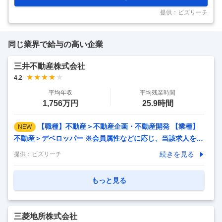
ネットワークを活用し、国内外からの評価や市場判断を加味した効果
的な売却を実現。 また、取得においては、すべて投資家の目線に立
提供：ビズリーチ
った最適なアドバイス
…
同じ業界で給与の高い企業
三井不動産株式会社
4.2
平均年収
平均残業時間
1,756万円
25.9時間
【職種】不動産＞不動産企画・不動産開発 【業種】
NEW
不動産＞デベロッパー ※会員属性などに応じ、当該求人をビ
ズリーチ上で閲覧された際に内容が異なる場合があります ■
続きを見る
提供：
ビズリーチ
仕事内容 下記の企画・開発・営業・運営ならびにコーポレー
ト（総務・経理・広報・人事・DXほか）等の業務に従事いた
もっと見る
だきます。 ・オフィスビル事業 ・商業施設事業 ・住宅事業
・ホテル・リゾート事業 ・不動産ソリューションサービス事
業 ・海外事業 ・物流施設事業 ※不動産業務に関する経験は
三菱地所株式会社
不問です。様々な業界出身者を募集しております。 ※当社の