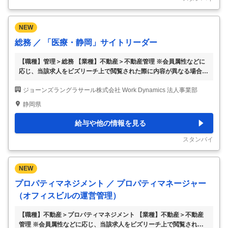
スタマーサービス、ホ
…
NEW
総務 ／ 「医療・静岡」サイトリーダー
【職種】管理＞総務 【業種】不動産＞不動産管理 ※会員属性などに
応じ、当該求人をビズリーチ上で閲覧された際に内容が異なる場合が
あります チームマネジメント · スタッフと協力業者の統括管理
ジョーンズラングラサール株式会社 Work Dynamics 法人事業部
· 人員計画および後継者育成計画の策定 · 協力業者のパフォー
マンス管理と向上支援 · 他拠点や本社との円滑なコミュニケーシ
静岡県
ョン · KPI指標を活用した業務パフォーマンスの管理 · チーム
メンバーと協力してコスト削減目標の達成 · 契約管理と最適化 ク
給与や他の情報を見る
ライアントリレーションシップ · KPI指標を用いた月次
…
スタンバイ
NEW
プロパティマネジメント ／ プロパティマネージャー
（オフィスビルの運営管理）
【職種】不動産＞プロパティマネジメント 【業種】不動産＞不動産
管理 ※会員属性などに応じ、当該求人をビズリーチ上で閲覧された際