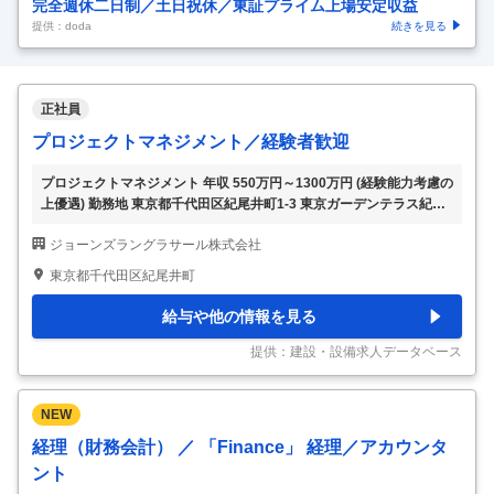
完全週休二日制／土日祝休／東証プライム上場安定収益
提供：doda
続きを見る
正社員
プロジェクトマネジメント／経験者歓迎
プロジェクトマネジメント 年収 550万円～1300万円 (経験能力考慮の
上優遇) 勤務地 東京都千代田区紀尾井町1-3 東京ガーデンテラス紀尾
井町紀尾井タワー15階 仕事内容 ■プロジェクトマネジメント業務に
ジョーンズラングラサール株式会社
従事していただきます。 【具体的には】 ■職務内容：プロジェクトマ
ネージャーとして、社内外のステークホルダーと緊密に連携し、優れ
東京都千代田区紀尾井町
たサービスの提供に従事していただきます。プロジェクトの実施計画
立案と計画通りに完了するのは勿論、同社業務の遂行及び計画内での
給与や他の情報を見る
完了に励んでいただきます。具体的には、プロジェクトマネジメント
（会議体管理、デザイナー管理・ベンダー管理、プロジェクト予算管
提供：建設・設備求人データベース
理・スケジュー
…
NEW
経理（財務会計） ／ 「Finance」 経理／アカウンタ
ント