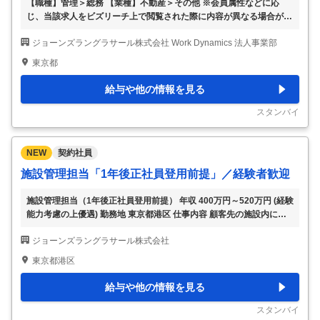
【職種】管理＞総務 【業種】不動産＞その他 ※会員属性などに応
じ、当該求人をビズリーチ上で閲覧された際に内容が異なる場合があ
ります 全体的な役割 アシスタントファシリティーマネージャーは、
ジョーンズラングラサール株式会社 Work Dynamics 法人事業部
東京にあるオフィス現場において、クライアントに良好な職場環境を
提供するとともに、チーム管理、財務業務のサポート、ベンダー管理
東京都
を担当します。 【多種多様な業界別のクライアント様やプロジェク
トがあります！】 主な業務内容と責任 クライアントコミュニケーシ
給与や他の情報を見る
ョン - クライアントとの関係構築 - プロフェッショナルなFMとして相
談に応じ、クライアント従業員に良好な職場環境を提供 ヘルプデス
スタンバイ
ク管理 - 窓口での問い合
…
NEW
契約社員
施設管理担当「1年後正社員登用前提」／経験者歓迎
施設管理担当（1年後正社員登用前提） 年収 400万円～520万円 (経験
能力考慮の上優遇) 勤務地 東京都港区 仕事内容 顧客先の施設内に常
駐し、建物の維持・運営を担う現場責任者として、以下の業務を包括
ジョーンズラングラサール株式会社
的に担当していただきます。 【具体的には】 ・機械、電気、空調な
どの建物設備の保守・点検業務。 ・故障を未然に防ぐための長期的
東京都港区
な点検計画の作成と、計画に沿った実施管理。 ・清掃、警備、設備
点検などを請け負う外部業者の選定、契約、評価。 ・決められた予
給与や他の情報を見る
算や期限を守り、仕事が正確に行われているかの確認。適切な手続き
に基づいた、業者選定の遂行。 ・予算および経理管理：施設の運営
スタンバイ