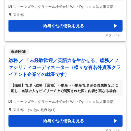
ります 【多種多様な業界別のクライアント様やプロジェクトがあり
ジョーンズラングラサール株式会社 Work Dynamics 法人事業部
ます！】 総務、施設管理関連業務 ・チケットシステムを利用したヘ
ルプデスク業務 ・社員からの各種リクエスト対応 ・備品補充管理業
東京都
務 ・セキュリティーカードの発行・抹消・保管管理 ・オフィス内の
植栽管理ならびに業者対応 ・オフィス清掃の管理ならびに業者対応
給与や他の情報を見る
・各種データの収集、報告、入力 ・各種業務、施設の改善提案 ・サ
イトインスペクションの実施ならびに不具合への対応 ・社内イベン
スタンバイ
トへの企画運営と実施 経理 ・予
…
未経験OK
総務 ／ 「未経験歓迎／英語力を生かせる」総務／フ
ァシリティコーディネーター（様々な有名外資系クラ
イアント企業での就業です）
【職種】管理＞総務 【業種】不動産＞不動産管理 ※会員属性などに
応じ、当該求人をビズリーチ上で閲覧された際に内容が異なる場合が
あります 有名クライアント先の総務/ファシリティコーディネーター
ジョーンズラングラサール株式会社 Work Dynamics 法人事業部
をお任せします！ 弊社JLL(ジョーンズラングラサール)グループのク
ライアント先へ出社し、オフィスの日常的な点検・監視を含む、総合
東京都 - その他の勤務地(1)
的なFM（ファシリティマネジメント）サービスを提供します。 クラ
イアント側のビジネスを拡大するために、JLLとして何ができるのか
給与や他の情報を見る
をサポートする、クライアントとJLLをつなぐ必要不可欠なポジショ
ンです。 JLLは業界でグローバルTop2の実績を誇り、施設管理、カ
スタンバイ