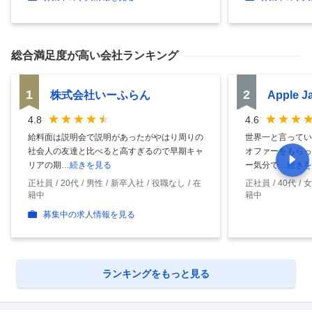
総合満足度
が高い会社ランキング
1
2
株式会社いーふらん
Apple 
4.8
4.6
給料面は説明会で説明があったがやはり周りの
世界一と言ってい
社会人の友達と比べると高すぎるので早期キャ
オファーをもらっ
リアの期
…続きを見る
ー気分で
…続きを
正社員
20代
男性
新卒入社
役職なし
在
正社員
40代
女
籍中
籍中
募集中の求人情報を見る
ランキングをもっと見る