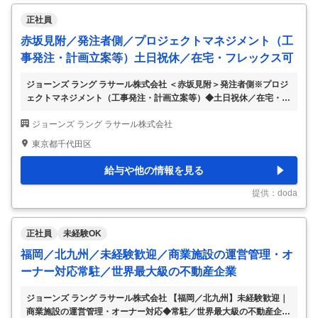
正社員
赤坂見附／発注者側／プロジェクトマネジメント（工
事発注・計画立案等）土日祝休／在宅・フレックス可
ジョーンズ ラング ラサール株式会社 ＜赤坂見附＞発注者側※プロジ
ェクトマネジメント（工事発注・計画立案等）◆土日祝休／在宅・フ
レックス可 【仕事内容】 ＜赤坂見附＞発注者側※プロジェクトマネ
ジョーンズ ラング ラサール株式会社
ジメント（工事発注・計画立案等）◆土日祝休／在宅・フレックス可
【具体的な仕事内容】 ～オフィス・ホテル・物流など様々なアセッ
東京都千代田区
トの経験を積める！／フォーチュン誌の「世界で最も称賛される企業
2021」に選出／直行直帰・在宅・フレックス可能のためワークライ
給与や他の情報を見る
フバランス◎～ ■業務詳細： 発注者側としてクライアントと協力しな
がら、オフィスの新築・改修や移転に伴う工事プロジェクト全体の監
提供：doda
理業務をご担当いただきます。
…
正社員
未経験OK
福岡／北九州／未経験歓迎／商業施設の運営管理・オ
ーナー対応常駐／世界最大級の不動産企業
ジョーンズ ラング ラサール株式会社 【福岡／北九州】未経験歓迎｜
商業施設の運営管理・オーナー対応◆常駐／世界最大級の不動産企業