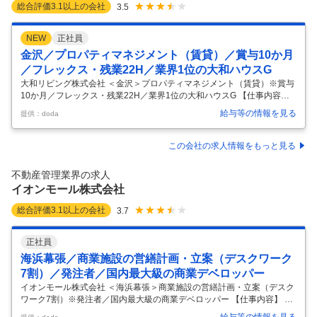
総合評価
3.1
以上の会社
3.5
NEW
正社員
金沢／プロパティマネジメント（賃貸）／賞与10か月
／フレックス・残業22H／業界1位の大和ハウスG
大和リビング株式会社 ＜金沢＞プロパティマネジメント（賃貸）※賞与
10か月／フレックス・残業22H／業界1位の大和ハウスG 【仕事内容】
＜金沢＞プロパティマネジメント（賃貸）※賞与10か月／フレックス・
給与等の情報を見る
提供：doda
残業22H／業界1位の大和ハウスG 【具体的な仕事内容】 ～仲介から管
理へキャリアアップフレックス制度・社宅・住宅手当有／完全週休二日
制(水日祝)／残業平均22H程度～ ■魅力 ◎大和ブランド：営業のしやす
この会社の求人情報をもっと見る
さ、オーナ様からの期待の大きさを感じやすく、やりがいにつながりま
す。 ◎数字だけじゃない：売り上げ数字だけでなく、入居率・後輩指導
不動産管理業界の求人
など多彩な項目があり、納得の評価環境です。 ◎安心の就業環境
…
イオンモール株式会社
総合評価
3.1
以上の会社
3.7
正社員
海浜幕張／商業施設の営繕計画・立案（デスクワーク
7割）／発注者／国内最大級の商業デベロッパー
イオンモール株式会社 ＜海浜幕張＞商業施設の営繕計画・立案（デスク
ワーク7割）※発注者／国内最大級の商業デベロッパー 【仕事内容】 ＜
海浜幕張＞商業施設の営繕計画・立案（デスクワーク7割）※発注者／国