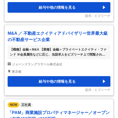
日常修繕や遵法性確保について当社のPM担当へ技術的アドバイスを
行うとともに、 管理物件の工事監理や大規模修繕等にあたりオーナ
給与や他の情報を見る
ーに対して提案業務を行い、実行すること。 （シニアマネージャー
へのキャリアパスあり。） ＜仕事内容 ＞ ・ 受託管理物件の年間修繕
提供：ビズリーチ
計画・中長期修繕計画の立案、及
…
M&A ／ 不動産エクイティアドバイザリー世界最大級
の不動産サービス企業
【職種】金融＞M&A 【業種】金融＞プライベートエクイティ・ファ
ンド ※会員属性などに応じ、当該求人をビズリーチ上で閲覧された際
に内容が異なる場合があります JLL Capital Marketsではオフィス、
ジョーンズラングラサール株式会社
賃貸住宅、物流施設や商業施設をはじめ、データセンターなどのオル
タナティブ不動産まで、あらゆる商業用不動産の売却や取得をサポー
東京都
トしております。 本ポジションではJLLジャパンのエクイティ・アド
バイザリー・チームの一員として、エクイティ・アドバイザリー案件
給与や他の情報を見る
（JV、リキャピタライゼーション、M&A、ファンド・プレースメン
ト）の獲得に向けた分析・営業サポート業務を担っていただきます。
提供：ビズリーチ
本ポジショ
…
NEW
正社員
「PAM」商業施設プロパティマネージャー／オープン