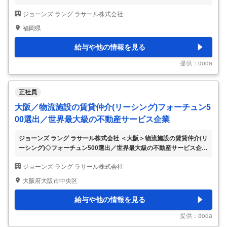
【仕事内容】 【福岡／北九州】未経験歓迎｜商業施設の運営管理・
ジョーンズ ラング ラサール株式会社
オーナー対応◆常駐／世界最大級の不動産企業 【具体的な仕事内
容】 ～接客経験・店舗運営スタッフ・不動産営業からのキャリアチ
福岡県
ェンジ歓迎！／未経験から商業施設の施設運営の専門スキルが身に着
けられる！／世界最大級の総合不動産サービス企業～ ■業務内容： 大
給与や他の情報を見る
型複合施設に入るテナントへの各種提案や運営、施設オーナーへの提
案・レポート業務をお任せします。未経験から、不動産管理における
提供：doda
専門スキルを磨く事が可能です。大阪
…
正社員
大阪／物流施設の賃貸仲介(リーシング)フォーチュン5
00選出／世界最大級の不動産サービス企業
ジョーンズ ラング ラサール株式会社 ＜大阪＞物流施設の賃貸仲介(リ
ーシング)◇フォーチュン500選出／世界最大級の不動産サービス企業
【仕事内容】 ＜大阪＞物流施設の賃貸仲介(リーシング)◇フォーチュ
ジョーンズ ラング ラサール株式会社
ン500選出／世界最大級の不動産サービス企業 【具体的な仕事内容】
～系列に属さない独立系の立場から日本の不動産業界を支える企業／
大阪府大阪市中央区
フレックス制・サテライトオフィス利用で柔軟な働き方が可能／年間
休日121日／年俸＋コミッション制で安定×頑張りが評価される環境
給与や他の情報を見る
／80カ国で展開する世界最大級の総合不動産サービス企業～ ■業務内
容： 物流リーシング仲介を行っている当部門にて仲介業務のみなら
提供：doda
ず、法人顧客が
…