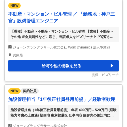
NEW
不動産・マンション・ビル管理 ／ 「勤務地：神戸三
宮」設備管理エンジニア
【職種】不動産＞不動産・マンション・ビル管理 【業種】不動産＞
その他 ※会員属性などに応じ、当該求人をビズリーチ上で閲覧された
際に内容が異なる場合があります 【職務概要】 グローバル企業のク
ジョーンズラングラサール株式会社 Work Dynamics 法人事業部
ライアント先に常駐し、施設の設備管理・運用業務をご担当いただき
ます。 【主な業務内容】 • 建物管理業務（日常運用、保守、緊急時対
兵庫県
応、法規制遵守） • 消防設備の点検・管理（ITM業務、避難訓練実
施、消防署連絡） • 各種監査対応（HSE監査、電気安全監査、消防設
給与や他の情報を見る
備監査等） • 設備投資プロジェクトの管理・調達業務 • HSE（健康安
全環境）プログラムのサポート業務 グローバルな就業環境での勤務
提供：ビズリーチ
となり、英語
…
NEW
契約社員
施設管理担当「1年後正社員登用前提」／経験者歓迎
施設管理担当（1年後正社員登用前提） 年収 400万円～520万円 (経験
能力考慮の上優遇) 勤務地 東京都港区 仕事内容 顧客先の施設内に常
駐し、建物の維持・運営を担う現場責任者として、以下の業務を包括
ジョーンズラングラサール株式会社
的に担当していただきます。 【具体的には】 ・機械、電気、空調な