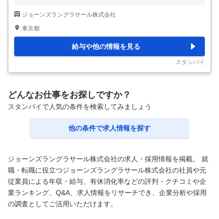
に内容が異なる場合があります ＜会社概要＞ JLLジャパンは、グロ
ジョーンズラングラサール株式会社
ーバルネットワークを活かし、日本市場において商業用不動産の幅広
いソリューションを提供するリーディングカンパニーです。革新的か
東京都
つ戦略的なアプローチで、市場に新たな価値を創出しています。 弊
社はNY株式市場に上場し、世界80カ国、300拠点でビジネスを展開
給与や他の情報を見る
する大手外資総合不動産サービス会社です。 日本には現在約1200名
の社員がおりますが、Property & Asset Management事業部におけ
スタンバイ
る事
…
どんなお仕事をお探しですか？
スタンバイで人気の条件を検索してみましょう
他の条件で求人情報を探す
ジョーンズラングラサール株式会社の求人・採用情報を掲載。 就
職・転職に役立つジョーンズラングラサール株式会社の社員や元
従業員による年収・給与、有休消化率などの評判・クチコミや企
業ランキング、Q&A、求人情報をリサーチでき、企業分析や採用
の調査としてご活用いただけます。