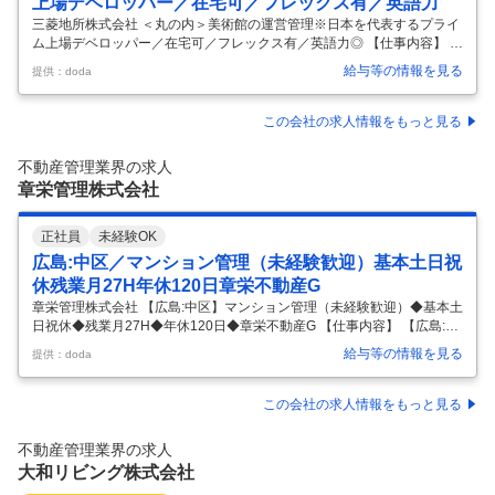
上場デベロッパー／在宅可／フレックス有／英語力
三菱地所株式会社 ＜丸の内＞美術館の運営管理※日本を代表するプライ
ム上場デベロッパー／在宅可／フレックス有／英語力◎ 【仕事内容】 ＜
丸の内＞美術館の運営管理※日本を代表するプライム上場デベロッパー
給与等の情報を見る
提供：doda
／在宅可／フレックス有／英語力◎ 【具体的な仕事内容】 ◆有名不動産
デベロッパーで美術館運営に携わる／フレックス制度やリモート勤務可
能で働きやすい環境◆ ＼歴史ある美術館で、多様な業務に挑戦してみま
この会社の求人情報をもっと見る
せんか／ ・美術館の運営管理や展覧会の企画・運営に興味のある方歓
迎。未経験でもサポート体制が整っています。 ・フレックスタイム制度
不動産管理業界の求人
やリモート勤務が可能な柔軟な働き方を実現できます。 ・美術館運営や
章栄管理株式会社
展覧会関
…
正社員
未経験OK
広島:中区／マンション管理（未経験歓迎）基本土日祝
休残業月27H年休120日章栄不動産G
章栄管理株式会社 【広島:中区】マンション管理（未経験歓迎）◆基本土
日祝休◆残業月27H◆年休120日◆章栄不動産G 【仕事内容】 【広島:中
区】マンション管理（未経験歓迎）◆基本土日祝休◆残業月27H◆年休1
給与等の情報を見る
提供：doda
20日◆章栄不動産G 【具体的な仕事内容】 安定業界で手に職つけて働き
たい方必見／安全・快適な生活をサポートするマンション管理ポジショ
ンの募集／社用車貸与あり／転勤無 ■業務内容 西日本を中心に分譲マン
この会社の求人情報をもっと見る
ションの管理受託を行っている当社にて分譲マンションの管理運営のサ
ポートをお任せします。具体的な業務内容は下記のとおりです。 ・分譲
不動産管理業界の求人
マンションの管理組合運営サポート ・理事会、総会の運営サポ
…
大和リビング株式会社