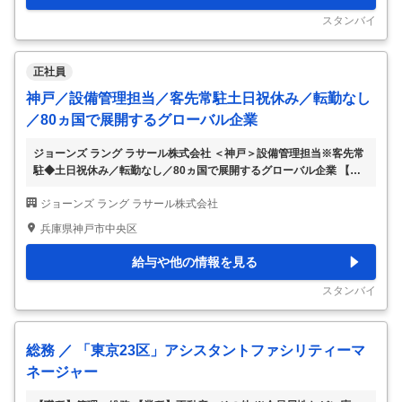
レポートの維持・更新を行い、設営、登録、トラブルシューティング
を含む現場イベント管理をサポート ・ 該当する場合はバーチャル・
スタンバイ
ハイブリッドイベン
…
正社員
神戸／設備管理担当／客先常駐土日祝休み／転勤なし
／80ヵ国で展開するグローバル企業
ジョーンズ ラング ラサール株式会社 ＜神戸＞設備管理担当※客先常
駐◆土日祝休み／転勤なし／80ヵ国で展開するグローバル企業 【仕
事内容】 ＜神戸＞設備管理担当※客先常駐◆土日祝休み／転勤なし／
ジョーンズ ラング ラサール株式会社
80ヵ国で展開するグローバル企業 【具体的な仕事内容】 ～外資×日
本企業両方の社風で風通しフォーチュン500選出グローバル企業／客
兵庫県神戸市中央区
先常駐×転勤なし～ ■募集概要： 80か国で事業所をもつグローバル企
業の当社にて、クライアント先に常駐し施設の設備管理、運用全般を
給与や他の情報を見る
お任せいたします。 インシデントが発生した際に、クライアントへ
の報告等のため英語使用の機会があります。 ■業務詳細： 【建物管理
スタンバイ
業務】 ・日常の建
…
総務 ／ 「東京23区」アシスタントファシリティーマ
ネージャー