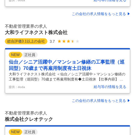
給与等の情報を見る
提供：doda
内最大級の商業デベロッパー 【具体的な仕事内容】 ～施工管理経験者歓
迎／脱炭素や省エネの知見がある方歓迎／残業10～20時間程度／住宅補
助制度充実／国内最大級の商業デベロッパー～ ■業務内容： 当社が展開
この会社の求人情報をもっと見る
する商業施設の新店・増築における設備計画や既存モールの価値向上を
目的とした改修プロジェクトを発注者の立場でプロジェクトマネジメン
不動産管理業界の求人
ト業務を担当していただきます。 ■具体的業務： ・商業施設における建
大和ライフネクスト株式会社
…
総合評価
3.1
以上の会社
3.7
NEW
正社員
仙台／シニア活躍中／マンション修繕の工事監理（巡
回型）70歳まで再雇用制度有土日祝休
大和ライフネクスト株式会社 ＜仙台／シニア活躍中＞マンション修繕の
工事監理（巡回型）70歳まで再雇用制度有◆土日祝休 【仕事内容】 ＜
仙台／シニア活躍中＞マンション修繕の工事監理（巡回型）70歳まで再
給与等の情報を見る
提供：doda
雇用制度有◆土日祝休 【具体的な仕事内容】 【ゼネコンやサブコン出身
者活躍中◆50～60代活躍中◆70歳まで再雇用制度有◆セカンドキャリア
歓迎◆土日祝休】 ■概要： 分譲マンションに関する、中規模～大規模な
この会社の求人情報をもっと見る
改修工事（建築修繕が中心）をご担当いただきます。 ＜参考＞ httpsww
w.daiwalifenext.co.jp/kanri-e/const/ ■具体的な業務： ・建物の劣化状
不動産管理業界の求人
況、お客様のニ
…
株式会社クレオテック
NEW
正社員