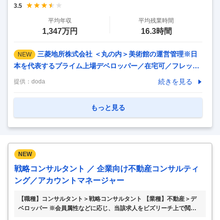
3.5
役員・社員本人の子女、兄弟姉妹、配偶者の方はご応募いた
平均年収
平均残業時間
だけません。 【選考プロセス】 ※以下選考プ
…
1,347万円
16.3時間
三菱地所株式会社 ＜丸の内＞美術館の運営管理※日
NEW
本を代表するプライム上場デベロッパー／在宅可／フレック
ス有／英語力◎ 【仕事内容】 ＜丸の内＞美術館の運営管理※
続きを見る
提供：
doda
日本を代表するプライム上場デベロッパー／在宅可／フレッ
クス有／英語力◎ 【具体的な仕事内容】 ◆有名不動産デベ
もっと見る
ロッパーで美術館運営に携わる／フレックス制度やリモート
勤務可能で働きやすい環境◆ ＼歴史ある美術館で、多様な業
務に挑戦してみませんか／ ・美術館の運営管理や展覧会の企
画・運営に興味のある方歓迎。未経験でもサポート体制が整
NEW
っています。 ・フレックスタイム制度やリモート勤務が可能
戦略コンサルタント ／ 企業向け不動産コンサルティ
な柔軟な働き方を実現できます。 ・美術館運営や展覧会関
…
ング／アカウントマネージャー
【職種】コンサルタント＞戦略コンサルタント 【業種】不動産＞デ
ベロッパー ※会員属性などに応じ、当該求人をビズリーチ上で閲覧さ
れた際に内容が異なる場合があります 日系グローバル企業の不動産