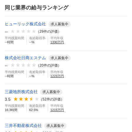
同じ業界の給与ランキング
ヒューリック株式会社
求人募集中
--
（
29
件の評価）
平均残業時間
有給取得率
平均年収
--
時間
--
%
1330
万円
株式会社日商エステム
求人募集中
--
（
20
件の評価）
平均残業時間
有給取得率
平均年収
--
時間
--
%
1223
万円
三菱地所株式会社
求人募集中
3.5
（
52
件の評価）
平均残業時間
有給取得率
平均年収
16.3
時間
62.5
%
1215
万円
三井不動産株式会社
求人募集中