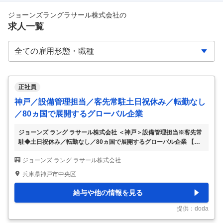
ジョーンズラングラサール株式会社
の
求人一覧
正社員
神戸／設備管理担当／客先常駐土日祝休み／転勤なし
／80ヵ国で展開するグローバル企業
ジョーンズ ラング ラサール株式会社 ＜神戸＞設備管理担当※客先常
駐◆土日祝休み／転勤なし／80ヵ国で展開するグローバル企業 【仕
事内容】 ＜神戸＞設備管理担当※客先常駐◆土日祝休み／転勤なし／
ジョーンズ ラング ラサール株式会社
80ヵ国で展開するグローバル企業 【具体的な仕事内容】 ～外資×日
本企業両方の社風で風通しフォーチュン500選出グローバル企業／客
兵庫県神戸市中央区
先常駐×転勤なし～ ■募集概要： 80か国で事業所をもつグローバル企
業の当社にて、クライアント先に常駐し施設の設備管理、運用全般を
給与や他の情報を見る
お任せいたします。 インシデントが発生した際に、クライアントへ
の報告等のため英語使用の機会があります。 ■業務詳細： 【建物管理
提供：doda
業務】 ・日常の建
…