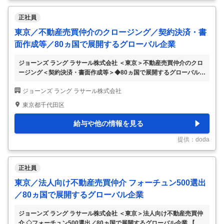
正社員
東京／不動産売買仲介のクロージング／契約決済・書
面作成等／80ヵ国で展開するグローバル企業
ジョーンズ ラング ラサール株式会社 ＜東京＞不動産売買仲介のクロ
ージング＜契約決済・書面作成等＞◆80ヵ国で展開するグローバル企
業 【仕事内容】 ＜東京＞不動産売買仲介のクロージング＜契約決
ジョーンズ ラング ラサール株式会社
済・書面作成等＞◆80ヵ国で展開するグローバル企業 【具体的な仕
事内容】 ～不動産売買に関する決済業務や書面作成などのクロージ
東京都千代田区
ング業務／外資×日本両方の社風で風通し入社年次関係なくご活躍頂
ける人事制度／80カ国で展開する世界最大級の総合不動産サービス企
給与や他の情報を見る
業～ ■業務内容： 業務拡大に伴い、事業用不動産の仲介業務における
クロージング担当者を募集しています。 ■業務詳細： ・事業用不動産
提供：doda
売買の仲介における契約決
…
正社員
東京／法人向け不動産売買仲介 フォーチュン500選出
／80ヵ国で展開するグローバル企業
ジョーンズ ラング ラサール株式会社 ＜東京＞法人向け不動産売買仲
介 ◇フォーチュン500選出／80ヵ国で展開するグローバル企業 【仕