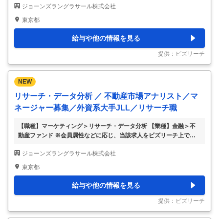
ジョーンズラングラサール株式会社
戦略をサポートする専門コンサルタントとして、国内外の不動産ポー
トフォリオ最適化から個別取引まで、幅広い不動産ソリューションを
東京都
提供いただきます。 主な業務 ■ アカウント管理・戦略立案 ・担当企
業顧客の専任窓口として、日常的なコミュニケーションを担当 ・顧
給与や他の情報を見る
客の不動産課題を特定し、包括的なCRE戦略ソリューションを提案
・顧客の社内体制構築や業務プロセス整備をサポート ・社内のグロ
提供：ビズリーチ
ーバルネットワークを活用した提案
…
NEW
リサーチ・データ分析 ／ 不動産市場アナリスト／マ
ネージャー募集／外資系大手JLL／リサーチ職
【職種】マーケティング＞リサーチ・データ分析 【業種】金融＞不
動産ファンド ※会員属性などに応じ、当該求人をビズリーチ上で閲覧
された際に内容が異なる場合があります ■会社概要 ジョーンズラング
ジョーンズラングラサール株式会社
ラサール（Jones Lang LaSalle）は、NY証券取引所に上場し、世界
80カ国、300拠点でビジネスを展開する大手外資系総合不動産サービ
東京都
ス会社です。現在日本でのビジネス拡大に向けて積極的に採用を進め
ています。 ■ポジション概要 リサーチ部門において、不動産市場の分
給与や他の情報を見る
析とインサイト提供を担う不動産リサーチ（アナリスト or マネージ
ャー）を募集します。データに基づく市場分析を通じて、国内外の投
提供：ビズリーチ
資家や
…