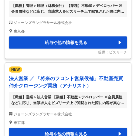
【職種】管理＞経理（財務会計） 【業種】不動産＞デベロッパー ※
会員属性などに応じ、当該求人をビズリーチ上で閲覧された際に内容
が異なる場合があります 本ポジションは、Controllerの指示の下、C
ジョーンズラングラサール株式会社
ommission計算・レビュー、AR・IC関連業務、月次及び年次決算業
務について、国内外の関連部門と連携して業務を行っていただきま
東京都
す。なお、AR、IC関連業務に関しては日常業務を海外チームが担当
しているため、主な業務は例外案件の対応やレポート作成になりま
給与や他の情報を見る
す。 業務に慣れてきたら各種ITシステム等の導入、更に海外関連部門
と協力し業務効率化の推進もご担当頂く予定です。このポジションを
提供：ビズリーチ
通してCommi
…
NEW
法人営業 ／ 「将来のフロント営業候補」不動産売買
仲介クロージング業務（アナリスト）
【職種】営業＞法人営業 【業種】不動産＞デベロッパー ※会員属性
などに応じ、当該求人をビズリーチ上で閲覧された際に内容が異なる
場合があります 不動産売買仲介のクロージング業務（アナリスト／
ジョーンズラングラサール株式会社
シニアアナリスト） ～将来のフロント業務を見据えたキャリアスタ
ート～ Capital Marketsではオフィス、賃貸住宅、物流施設や商業施
東京都
設をはじめ、データセンターなどのオルタナティブ不動産まで、あら
ゆる商業用不動産の売却や取得をサポートします。 JLLのグローバル
給与や他の情報を見る