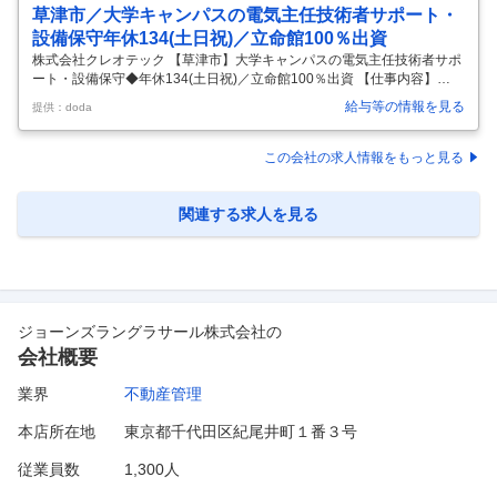
草津市／大学キャンパスの電気主任技術者サポート・
設備保守年休134(土日祝)／立命館100％出資
株式会社クレオテック 【草津市】大学キャンパスの電気主任技術者サポ
ート・設備保守◆年休134(土日祝)／立命館100％出資 【仕事内容】
【草津市】大学キャンパスの電気主任技術者サポート・設備保守◆年休
給与等の情報を見る
提供：doda
134(土日祝)／立命館100％出資 【具体的な仕事内容】 ～年間休日134
日・完全週休2日制（土日祝）／ビルマネジメント業務・立命館大学の
運営サポート会社～ ★ビルメンテナンスや建築施工管理のご経験をお持
この会社の求人情報をもっと見る
ちの方歓迎です！ 【職務概要】 大学のキャンパス建築物・設備保守管理
業務。日常的には、建築設備等の保守管理や修繕業務を担当しながら、
電気主任技術者をサポートする役割（※将来的に専任の可能性あり
…
関連する求人を見る
ジョーンズラングラサール株式会社
の
会社概要
業界
不動産管理
本店所在地
東京都千代田区紀尾井町１番３号
従業員数
1,300人