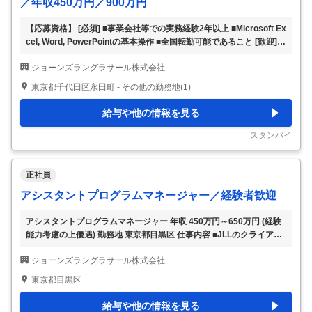
／年収450万円／900万円
【応募資格】 [必須] ■事業会社等での実務経験2年以上 ■Microsoft Ex
cel, Word, PowerPointの基本操作 ■全国転勤可能であること [歓迎]
▼商業施設での運営管理業務の経験をお持ちの方 ▼流通・小売業に
ジョーンズラングラサール株式会社
おいて店舗開発の経験がある方 ▼流通・小売業においてマネジメン
ト経験のある方 【フィットする人物像】 応募資格をご覧下さい 【職
東京都千代田区永田町 - その他の勤務地(1)
種名】 【PAM】商業施設プロパティマネージャー（オープン）（年
収450万円～900万円） 【仕事内容】 【創業200年以上歴史ある企業
給与や他の情報を見る
です】世界80ヵ国で展開、従業員約91,000名を擁し、売上高は166億
米ドル規模のグローバル企業
…
スタンバイ
正社員
アシスタントプログラムマネージャー／経験者歓迎
アシスタントプログラムマネージャー 年収 450万円～650万円 (経験
能力考慮の上優遇) 勤務地 東京都目黒区 仕事内容 ■JLLのクライアン
ト企業にて会議・イベントの企画から実行までをサポートするアシス
ジョーンズラングラサール株式会社
タントプログラムマネージャーを担当していただきます。 【具体的
には】 ・ 包括的なプログラム提供のため、必要に応じてタイムライ
東京都目黒区
ン、物流、現場実行を含む会議・イベントのエンドツーエンド計画を
サポート ・イベントプロジェクト計画、タスクリスト、ステータス
給与や他の情報を見る