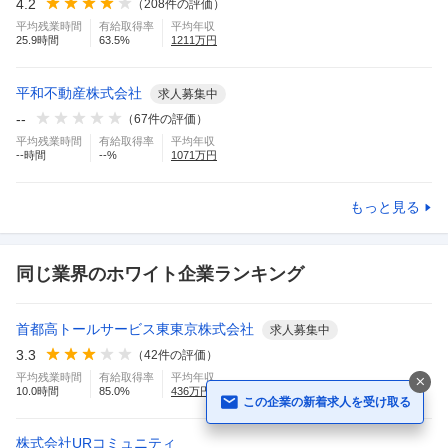
4.2
（
208
件の評価）
平均残業時間
有給取得率
平均年収
25.9
時間
63.5
%
1211
万円
平和不動産株式会社
求人募集中
--
（
67
件の評価）
平均残業時間
有給取得率
平均年収
--
時間
--
%
1071
万円
もっと見る
同じ業界のホワイト企業ランキング
首都高トールサービス東東京株式会社
求人募集中
3.3
（
42
件の評価）
平均残業時間
有給取得率
平均年収
10.0
時間
85.0
%
436
万円
この企業の新着求人を受け取る
株式会社URコミュニティ