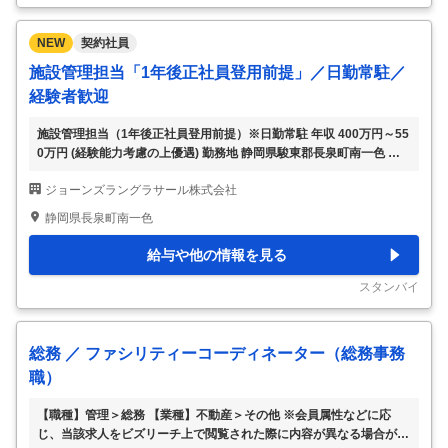
にかかる費用の管理と、
…
NEW
契約社員
施設管理担当「1年後正社員登用前提」／日勤常駐／
経験者歓迎
施設管理担当（1年後正社員登用前提）※日勤常駐 年収 400万円～55
0万円 (経験能力考慮の上優遇) 勤務地 静岡県駿東郡長泉町南一色 仕
事内容 ■施設管理担当として、同社の製薬会社施設領域における各種
ジョーンズラングラサール株式会社
サービス管理業務をご担当いただきます。 【具体的な職務内容】 ・
現場スタッフや清掃・設備管理を行う協力会社（パートナー企業）の
静岡県長泉町南一色
マネジメント、目標設定、指示出し、コスト削減の工夫によるチーム
全体の管理 ・顧客である製薬会社の担当者に対する定期会議での進
給与や他の情報を見る
捗・成果（KPI）報告、改善およびコスト抑制の提案、施設の年間予
算管理 ・薬の品質や安全を守るための業界特有のルール（GxP要件
スタンバイ
など）に則った施設
…
総務 ／ ファシリティーコーディネーター（総務事務
職）
【職種】管理＞総務 【業種】不動産＞その他 ※会員属性などに応
じ、当該求人をビズリーチ上で閲覧された際に内容が異なる場合があ