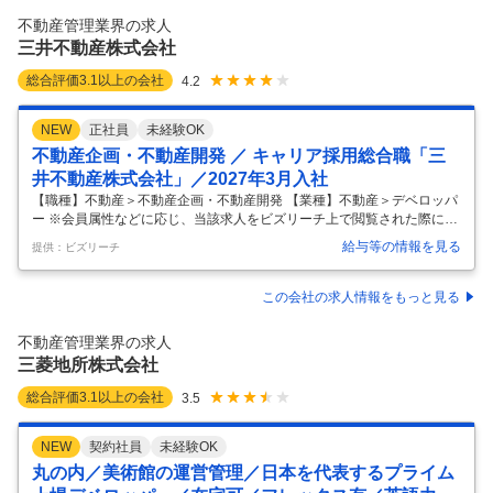
不動産管理業界の求人
三井不動産株式会社
総合評価
3.1
以上の会社
4.2
NEW
正社員
未経験OK
不動産企画・不動産開発 ／ キャリア採用総合職「三
井不動産株式会社」／2027年3月入社
【職種】不動産＞不動産企画・不動産開発 【業種】不動産＞デベロッパ
ー ※会員属性などに応じ、当該求人をビズリーチ上で閲覧された際に内
容が異なる場合があります ■仕事内容 下記の企画・開発・営業・運営な
給与等の情報を見る
提供：ビズリーチ
らびにコーポレート（総務・経理・広報・人事・DXほか）等の業務に従
事いただきます。 ・オフィスビル事業 ・商業施設事業 ・住宅事業 ・ホ
テル・リゾート事業 ・不動産ソリューションサービス事業 ・海外事業
この会社の求人情報をもっと見る
・物流施設事業 ※不動産業務に関する経験は不問です。様々な業界出身
者を募集しております。 ※当社の役員・社員本人の子女、兄弟姉妹、配
不動産管理業界の求人
偶者の方はご応募いただけません。 【選考プロセス】 ※以下選考プ
…
三菱地所株式会社
総合評価
3.1
以上の会社
3.5
NEW
契約社員
未経験OK
丸の内／美術館の運営管理／日本を代表するプライム