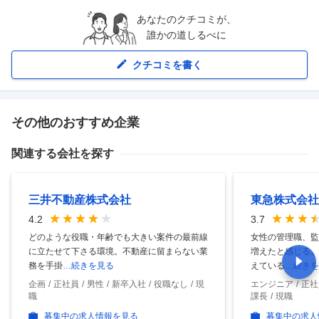
あなたのクチコミが、
誰かの道しるべに
クチコミを書く
その他のおすすめ企業
関連する会社を探す
三井不動産株式会社
東急株式会社
4.2
3.7
どのような役職・年齢でも大きい案件の最前線
女性の管理職、監
に立たせて下さる環境。不動産に留まらない業
増えたと感じる。
務を手掛
…続きを見る
えている
…続きを
企画
正社員
男性
新卒入社
役職なし
現
エンジニア
正社
職
課長
現職
募集中の求人情報を見る
募集中の求人