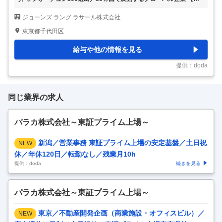
事内容】 ＜東京＞法人向け不動産売買仲介 ◇フォーチュン500選出
ジョーンズ ラング ラサール株式会社
／80ヵ国で展開するグローバル企業 【具体的な仕事内容】 ～外資×
日本企業両方の社風で風通し入社年次関係なくご活躍頂ける人事制度
東京都千代田区
／80カ国で展開する世界最大級の総合不動産サービス企業／チームで
案件を進める体制～ ■業務内容： 収益不動産（投資用及び事業用不動
給与や他の情報を見る
産）の売買仲介営業をお任せします。 ■業務内容・ミッション ・クラ
イアントの要望に応じた売却情報の収集、分析・調査、提案書の作成
提供：doda
・物件選定及
…
同じ業界の求人
パラカ株式会社～東証プライム上場～
新潟／営業事務 東証プライム上場の安定基盤／土日祝
NEW
休／年休120日／転勤なし／残業月10h
提供：doda
続きを見る
パラカ株式会社～東証プライム上場～
東京／不動産開発企画（商業施設・オフィスビル）／
NEW