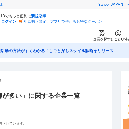
ル
Yahoo! JAPAN
IDでもっと便利に
新規取得
ログイン
初回購入限定、アプリで使えるお得なクーポン
企業を探す
しごとQA
職活動の方法がすぐわかる！しごと探しスタイル診断をリリース
覧
師が多い
」に関する企業一覧
与されています。