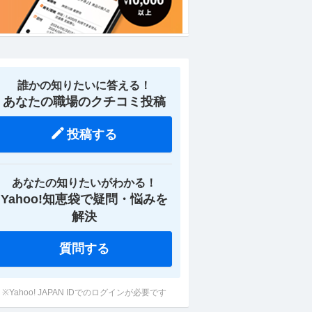
誰かの知りたいに答える！
あなたの職場のクチコミ投稿
投稿する
あなたの知りたいがわかる！
営業
大阪本社／DX推進／データ分
大阪本社／AIプロダク
Yahoo!知恵袋で疑問・悩みを
未経
析・AI・アプリ開発ポジション／
エンジニア／生成AI S
職種未経験歓迎／フレックス・年
上げを牽引在宅可・フ
解決
年収500万円〜1,200万円
年収750万円〜1,20
休122
oda
提供：doda
質問する
※Yahoo! JAPAN IDでのログインが必要です