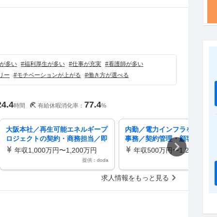
）
が多い
#
福利厚生が多い
#
仕事が充実
#
看護師が多い
リー
#
モチベーションが上がる
#
働き方が選べる
24.4
77.4
時間
有給休暇消化率：
%
大阪本社／再生可能エネルギープ
内勤／電力インフラを支える
ロジェクトの契約・商務担当／即
事務／契約管理・顧客対応等
戦力歓迎／フレックス・年休122
験OK／年収500万～
年収1,000万円〜1,200万円
年収500万円〜1,200万円
日
提供：doda
提供：d
求人情報をもっと見る