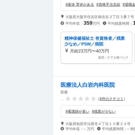
#
産休 育休がある
#
資格手当支給
#
退職
大阪府大阪市住吉区南住吉３丁目３番７号
359
平均年収：
万円
平均残業時間：
精神保健福祉士 有資格者／残業
少なめ／PSW／病院
月給23万円〜40万円
提供：ケア人材バンク
医療法人白岩内科医院
医療
--
（
6
件のクチコミ
）
#
看護師が多い
#
残業が少ない
大阪府柏原市法善寺４丁目１０番２４号
平均年収：
--
万円
平均残業時間：
--
時