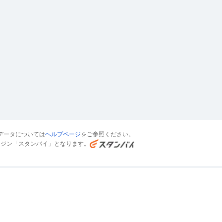
提供：社会医療法人清恵会_社
バンク
提供：PTOT人材バンク
データについては
ヘルプページ
をご参照ください。
ンジン「スタンバイ」となります。