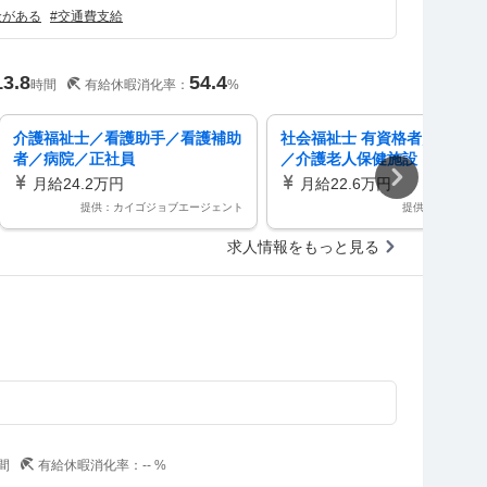
金がある
#
交通費支給
13.8
54.4
時間
有給休暇消化率：
%
介護福祉士／看護助手／看護補助
社会福祉士 有資格者／車通勤
者／病院／正社員
／介護老人保健施設
月給24.2万円
月給22.6万円
提供：カイゴジョブエージェント
提供：ケア人材
求人情報をもっと見る
間
有給休暇消化率：
--
%