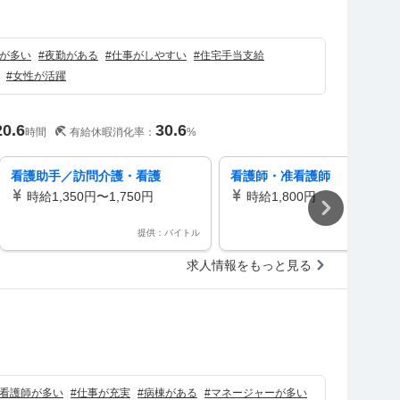
）
が多い
#
夜勤がある
#
仕事がしやすい
#
住宅手当支給
#
女性が活躍
20.6
30.6
時間
有給休暇消化率：
%
看護助手／訪問介護・看護
看護師・准看護師
時給1,350円〜1,750円
時給1,800円
提供：バイトル
提供：バ
求人情報をもっと見る
）
看護師が多い
#
仕事が充実
#
病棟がある
#
マネージャーが多い