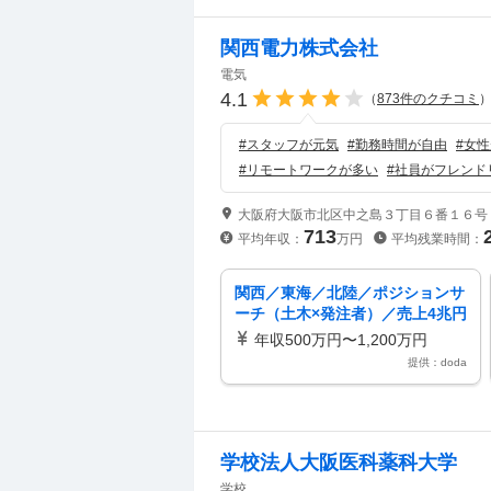
関西電力株式会社
電気
4.1
（
873
件のクチコミ
#
スタッフが元気
#
勤務時間が自由
#
女性
#
リモートワークが多い
#
社員がフレンド
大阪府大阪市北区中之島３丁目６番１６号
713
平均年収：
万円
平均残業時間：
関西／東海／北陸／ポジションサ
ーチ（土木×発注者）／売上4兆円
規模の関西大手インフラ企業
年収500万円〜1,200万円
提供：doda
学校法人大阪医科薬科大学
学校