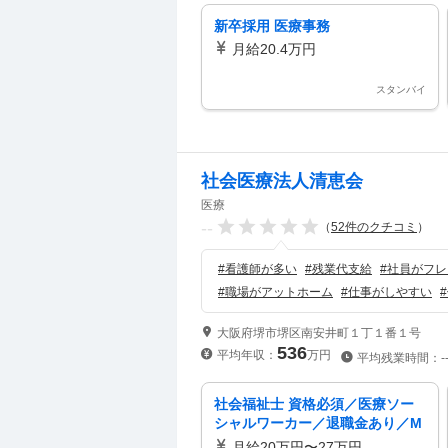
新卒採用 医療事務
月給20.4万円
スタンバイ
社会医療法人清恵会
医療
--
（
52
件のクチコミ
）
#
看護師が多い
#
残業代支給
#
社員がフレ
#
職場がアットホーム
#
仕事がしやすい
#
大阪府堺市堺区南安井町１丁１番１号
536
平均年収：
万円
平均残業時間：
-
社会福祉士 資格必須／医療ソー
シャルワーカー／退職金あり／M
SW／病院
月給20万円〜27万円