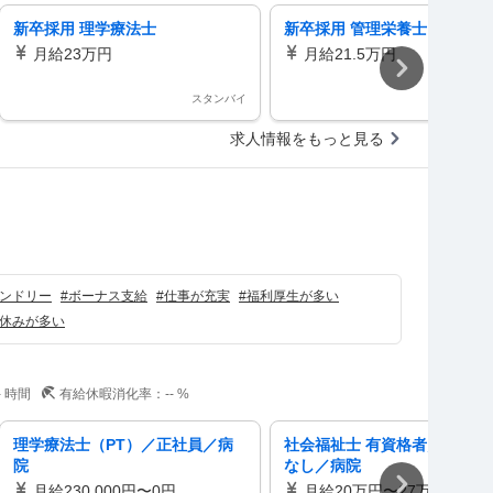
新卒採用 理学療法士
新卒採用 管理栄養士
月給23万円
月給21.5万円
スタンバイ
スタ
求人情報をもっと見る
ンドリー
#
ボーナス支給
#
仕事が充実
#
福利厚生が多い
休みが多い
-
時間
有給休暇消化率：
--
%
理学療法士（PT）／正社員／病
社会福祉士 有資格者／介護兼
院
なし／病院
月給230,000円〜0円
月給20万円〜27万円