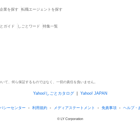
企業を探す
転職エージェントを探す
とガイド
しごとワード
特集一覧
ついて、何ら保証するものではなく、一切の責任を負いません。
Yahoo!しごとカタログ
Yahoo! JAPAN
バシーセンター
利用
規約
メディア
ステートメント
免責事項
ヘルプ
・
© LY Corporation