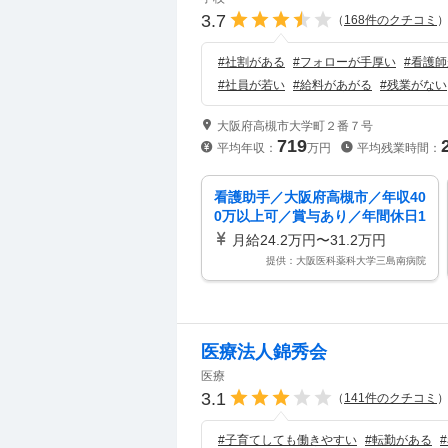
3.7
（
168
件のクチコミ
#
社割がある
#
フォローが手厚い
#
看護師
#
社員が若い
#
給料があがる
#
残業がない
大阪府高槻市大学町２番７号
719
平均年収：
万円
平均残業時間：
看護助手／大阪府高槻市／年収40
0万以上可／賞与あり／年間休日1
20日以上可
月給24.2万円〜31.2万円
提供：大阪医科薬科大学三島南病院
医療法人錦秀会
医療
3.1
（
141
件のクチコミ
#
子育てしても働きやすい
#
転勤がある
#