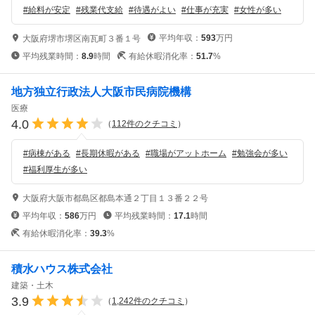
#
給料が安定
#
残業代支給
#
待遇がよい
#
仕事が充実
#
女性が多い
平均年収：
593
万円
大阪府堺市堺区南瓦町３番１号
平均残業時間：
8.9
時間
有給休暇消化率：
51.7
%
地方独立行政法人大阪市民病院機構
医療
4.0
（
112
件のクチコミ
）
#
病棟がある
#
長期休暇がある
#
職場がアットホーム
#
勉強会が多い
#
福利厚生が多い
大阪府大阪市都島区都島本通２丁目１３番２２号
平均年収：
586
万円
平均残業時間：
17.1
時間
有給休暇消化率：
39.3
%
積水ハウス株式会社
建築・土木
3.9
（
1,242
件のクチコミ
）