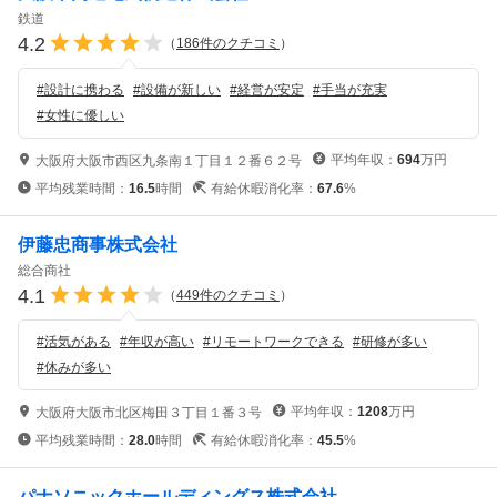
鉄道
4.2
（
186
件のクチコミ
）
#
設計に携わる
#
設備が新しい
#
経営が安定
#
手当が充実
#
女性に優しい
平均年収：
694
万円
大阪府大阪市西区九条南１丁目１２番６２号
平均残業時間：
16.5
時間
有給休暇消化率：
67.6
%
伊藤忠商事株式会社
総合商社
4.1
（
449
件のクチコミ
）
#
活気がある
#
年収が高い
#
リモートワークできる
#
研修が多い
#
休みが多い
平均年収：
1208
万円
大阪府大阪市北区梅田３丁目１番３号
平均残業時間：
28.0
時間
有給休暇消化率：
45.5
%
パナソニックホールディングス株式会社