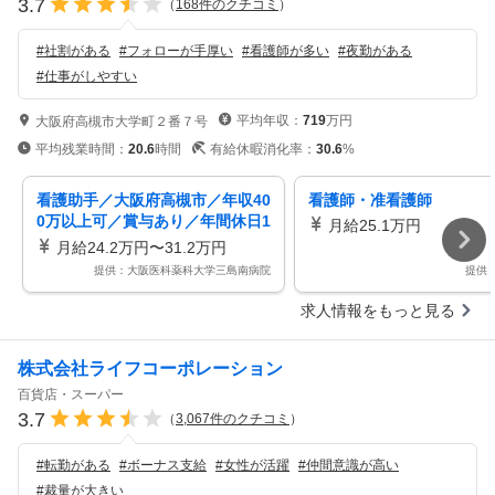
3.7
（
168
件のクチコミ
）
#
社割がある
#
フォローが手厚い
#
看護師が多い
#
夜勤がある
#
仕事がしやすい
平均年収：
719
万円
大阪府高槻市大学町２番７号
平均残業時間：
20.6
時間
有給休暇消化率：
30.6
%
看護助手／大阪府高槻市／年収40
看護師・准看護師
0万以上可／賞与あり／年間休日1
月給25.1万円
20日以上可
月給24.2万円〜31.2万円
提供：大阪医科薬科大学三島南病院
提供
求人情報をもっと見る
株式会社ライフコーポレーション
百貨店・スーパー
3.7
（
3,067
件のクチコミ
）
#
転勤がある
#
ボーナス支給
#
女性が活躍
#
仲間意識が高い
#
裁量が大きい