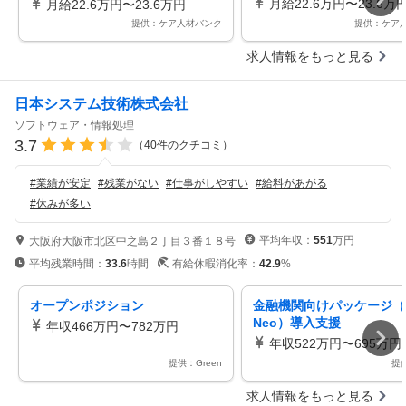
ト制／MSW／病院
月給22.6万円〜23.6万
月給22.6万円〜23.6万円
提供：ケア人材バンク
提供：ケア
求人情報をもっと見る
日本システム技術株式会社
ソフトウェア・情報処理
3.7
（
40
件のクチコミ
）
#
業績が安定
#
残業がない
#
仕事がしやすい
#
給料があがる
#
休みが多い
平均年収：
551
万円
大阪府大阪市北区中之島２丁目３番１８号
平均残業時間：
33.6
時間
有給休暇消化率：
42.9
%
オープンポジション
金融機関向けパッケージ（B
Neo）導入支援
年収466万円〜782万円
年収522万円〜695万円
提供：Green
提供
求人情報をもっと見る