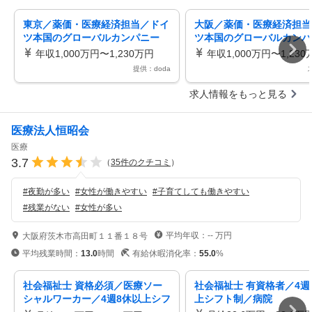
東京／薬価・医療経済担当／ドイ
大阪／薬価・医療経済担当
ツ本国のグローバルカンパニー
ツ本国のグローバルカンパ
年収1,000万円〜1,230万円
年収1,000万円〜1,230
提供：doda
求人情報をもっと見る
医療法人恒昭会
医療
3.7
（
35
件のクチコミ
）
#
夜勤が多い
#
女性が働きやすい
#
子育てしても働きやすい
#
残業がない
#
女性が多い
平均年収：
--
万円
大阪府茨木市高田町１１番１８号
平均残業時間：
13.0
時間
有給休暇消化率：
55.0
%
社会福祉士 資格必須／医療ソー
社会福祉士 有資格者／4週
シャルワーカー／4週8休以上シフ
上シフト制／病院