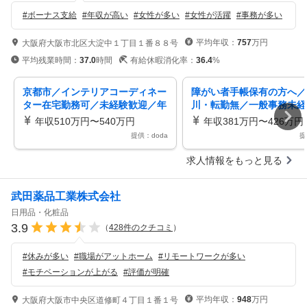
#
ボーナス支給
#
年収が高い
#
女性が多い
#
女性が活躍
#
事務が多い
平均年収：
757
万円
大阪府大阪市北区大淀中１丁目１番８８号
平均残業時間：
37.0
時間
有給休暇消化率：
36.4
%
京都市／インテリアコーディネー
障がい者手帳保有の方へ／
ター在宅勤務可／未経験歓迎／年
川・転勤無／一般事務未経
休１２９日／残業１０ｈ／福利厚
二新卒歓迎／休１２９土日
年収510万円〜540万円
年収381万円〜426万円
生充実
利厚生
提供：doda
提
求人情報をもっと見る
武田薬品工業株式会社
日用品・化粧品
3.9
（
428
件のクチコミ
）
#
休みが多い
#
職場がアットホーム
#
リモートワークが多い
#
モチベーションが上がる
#
評価が明確
平均年収：
948
万円
大阪府大阪市中央区道修町４丁目１番１号