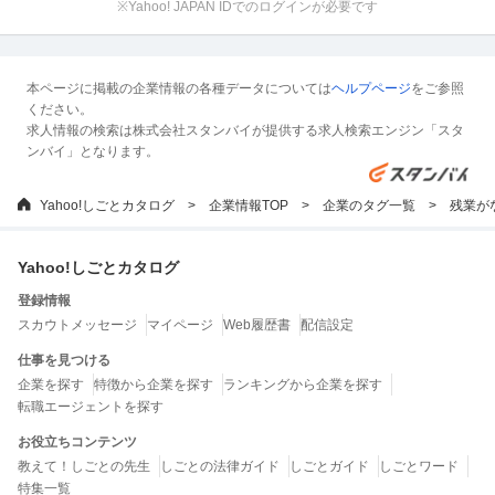
※Yahoo! JAPAN IDでのログインが必要です
本ページに掲載の企業情報の各種データについては
ヘルプページ
をご参照
ください。
求人情報の検索は株式会社スタンバイが提供する求人検索エンジン「スタ
ンバイ」となります。
Yahoo!しごとカタログ
企業情報TOP
企業のタグ一覧
残業が
Yahoo!しごとカタログ
登録情報
スカウトメッセージ
マイページ
Web履歴書
配信設定
仕事を見つける
企業を探す
特徴から企業を探す
ランキングから企業を探す
転職エージェントを探す
お役立ちコンテンツ
教えて！しごとの先生
しごとの法律ガイド
しごとガイド
しごとワード
特集一覧