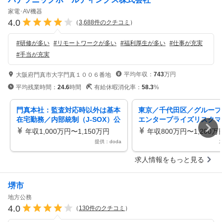
家電･AV機器
4.0
（
3,688
件のクチコミ
）
#
研修が多い
#
リモートワークが多い
#
福利厚生が多い
#
仕事が充実
#
手当が充実
平均年収：
743
万円
大阪府門真市大字門真１００６番地
平均残業時間：
24.6
時間
有給休暇消化率：
58.3
%
門真本社：監査対応時以外は基本
東京／千代田区／グループ
在宅勤務／内部統制（J-SOX）公
エンタープライズリスクマ
認会計士資格・英語力を活かす
ント推進 リモート・フレ
年収1,000万円〜1,150万円
年収800万円〜1,200万
有
提供：doda
求人情報をもっと見る
堺市
地方公務
4.0
（
130
件のクチコミ
）