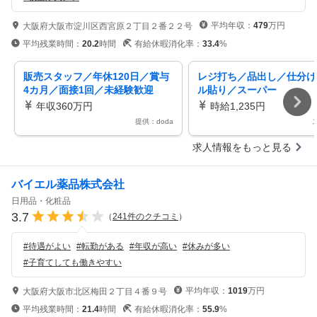
平均年収：
479
万円
大阪府大阪市淀川区西宮原２丁目２番２２号
平均残業時間：
20.2
時間
有給休暇消化率：
33.4
%
販売スタッフ／年休120日／賞与
レジ打ち／品出し／仕分け
4カ月／面接1回／未経験歓迎
ル貼り／スーパー
年収360万円
時給1,235円
提供：doda
求人情報をもっと見る
バイエル薬品株式会社
日用品・化粧品
3.7
（
241
件のクチコミ
）
#
待遇がよい
#
転勤がある
#
年収が高い
#
休みが多い
#
子育てしても働きやすい
平均年収：
1019
万円
大阪府大阪市北区梅田２丁目４番９号
平均残業時間：
21.4
時間
有給休暇消化率：
55.9
%