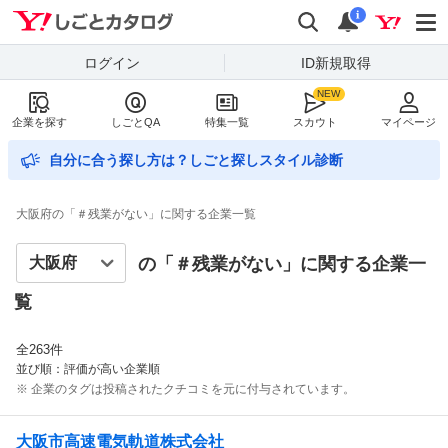
Yahoo!しごとカタログ
検索
通知数
i
ログイン
ID新規取得
企業を探す
しごとQA
特集一覧
スカウト
マイページ
自分に合う探し方は？しごと探しスタイル診断
大阪府の「＃残業がない」に関する企業一覧
の「＃
残業がない
」に関する企業一
覧
全
263
件
並び順：評価が高い企業順
※ 企業のタグは投稿されたクチコミを元に付与されています。
大阪市高速電気軌道株式会社