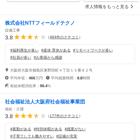
求人情報をもっと見る
株式会社NTTフィールドテクノ
設備工事
3.8
（
464
件のクチコミ
）
#
福利厚生が多い
#
産休 育休がある
#
リモートワークが多い
#
社員が多い
#
お客様から感謝
大阪府大阪市都島区東野田町４丁目１５番８２号
平均年収：
466
万円
平均残業時間：
8.8
時間
有給休暇消化率：
96.4
%
社会福祉法人大阪府社会福祉事業団
福祉・介護
3.8
（
177
件のクチコミ
）
#
夜勤がある
#
特別休暇がある
#
残業がない
#
子育てしても働きやすい
#
設備が充実