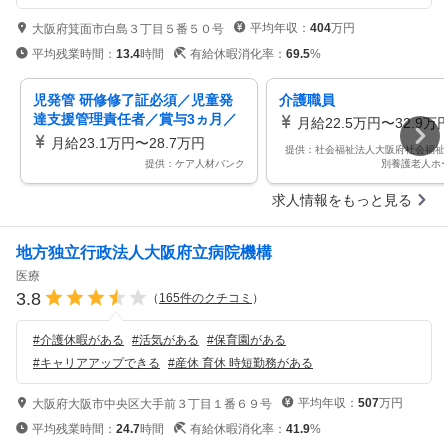
平均年収：
404
万円
大阪府箕面市白島３丁目５番５０号
平均残業時間：
13.4
時間
有給休暇消化率：
69.5
%
児発管 研修修了証必須／児童発
介護職員
達支援管理責任者／賞与3ヵ月／
月給22.5万円〜32.9万
年間休日110日以上／放課後等デ
月給23.1万円〜28.7万円
提供：社会福祉法人大阪府社会福祉
イサービス
提供：ケア人材バンク
別養護老人ホ
求人情報をもっと見る
地方独立行政法人大阪府立病院機構
医療
3.8
（
165
件のクチコミ
）
#
介護休暇がある
#
活気がある
#
保育園がある
#
キャリアアップできる
#
産休 育休 時短勤務がある
平均年収：
507
万円
大阪府大阪市中央区大手前３丁目１番６９号
平均残業時間：
24.7
時間
有給休暇消化率：
41.9
%