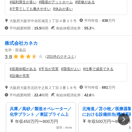
#
福利厚生が多い
#
職場がアットホーム
#
研修がある
#
子育てしても働きやすい
#
休みが多い
平均年収：
436
万円
大阪府大阪市中央区城見１丁目４番３５号
平均残業時間：
15.5
時間
有給休暇消化率：
55.3
%
株式会社カネカ
化学・医薬品
3.8
（
201
件のクチコミ
）
#
長期休暇がある
#
手当が充実
#
環境がよい
#
仕事で成長できる
#
設備が充実
平均年収：
681
万円
大阪府大阪市北区中之島２丁目３番１８号
平均残業時間：
22.4
時間
有給休暇消化率：
42.6
%
兵庫／高砂／製造オペレーター／
北海道／苫小牧／医療器製
化学プラント ／東証プライム上
における設備担当(機械系職
場化学メーカー／各種手当・福利
東証プライム上場化学メー
年収450万円〜800万円
年収500万円〜800万円
厚生充実
提供：doda
提