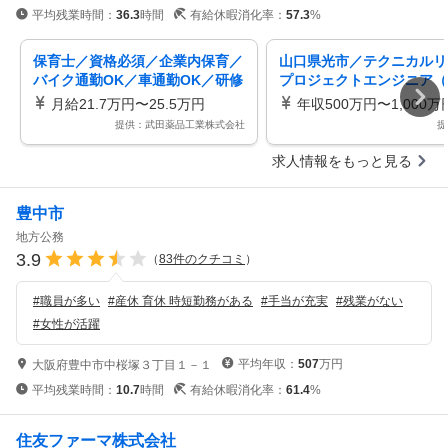
平均残業時間：
36.3
時間
有給休暇消化率：
57.3
%
保育士／資格必須／企業内保育／
山口県光市／テクニカルリ
バイク通勤OK／車通勤OK／研修
プロジェクトエンジニア（
あり／社会保険完備／賞与あり／
理）
月給21.7万円〜25.5万円
年収500万円〜1,000万
禁煙・分煙／正社員
提供：武田薬品工業株式会社
提
求人情報をもっと見る
豊中市
地方公務
3.9
（
83
件のクチコミ
）
#
職員が多い
#
産休 育休 時短勤務がある
#
手当が充実
#
残業がない
#
女性が活躍
平均年収：
507
万円
大阪府豊中市中桜塚３丁目１－１
平均残業時間：
10.7
時間
有給休暇消化率：
61.4
%
住友ファーマ株式会社