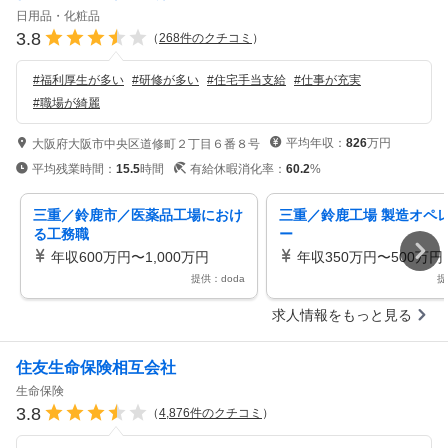
日用品・化粧品
3.8
（
268
件のクチコミ
）
#
福利厚生が多い
#
研修が多い
#
住宅手当支給
#
仕事が充実
#
職場が綺麗
平均年収：
826
万円
大阪府大阪市中央区道修町２丁目６番８号
平均残業時間：
15.5
時間
有給休暇消化率：
60.2
%
三重／鈴鹿市／医薬品工場におけ
三重／鈴鹿工場 製造オペ
る工務職
ー
年収600万円〜1,000万円
年収350万円〜500万円
提供：doda
提
求人情報をもっと見る
住友生命保険相互会社
生命保険
3.8
（
4,876
件のクチコミ
）