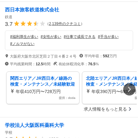
西日本旅客鉄道株式会社
鉄道
3.7
（
2,139
件のクチコミ
）
#
福利厚生が多い
#
女性が多い
#
仕事で成長できる
#
手当が多い
#
ノルマがない
平均年収：
592
万円
大阪府大阪市北区芝田２丁目４番２４号
平均残業時間：
12.5
時間
有給休暇消化率：
76.5
%
関西エリア／JR西日本／線路の
北陸エリア／JR西日本／
検査・メンテナンス／未経験歓迎
検査・メンテナンス／未経
鉄道インフラに携わる！／残業月
鉄道インフラに携わる！／
年収410万円〜728万円
年収390万円〜693万円
15h
15h
提供：doda
提
求人情報をもっと見る
学校法人大阪医科薬科大学
学校