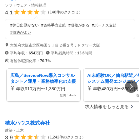
ソフトウェア・情報処理
4.1
（
146
件のクチコミ
）
#
休日出勤がない
#
資格手当支給
#
研修がある
#
ボーナス支給
#
待遇がよい
大阪府大阪市北区梅田３丁目２番２号ＪＰタワー大阪
平均年収：
654
万円
平均残業時間：
13.6
時間
有給休暇消化率：
70.7
%
広島／ServiceNow導入コンサル
AI未経験OK／仙台駅近／生
タント／運用・業務効率化の支援
システム開発エンジニア／
CMでおなじみＳｋｙ社
開発プライム9割以上住宅
年収610万円〜1,380万円
年収480万円〜800万円
提供：doda
提
求人情報をもっと見る
積水ハウス株式会社
建築・土木
3.9
（
1,242
件のクチコミ
）