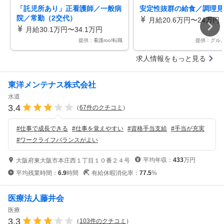
「託児所あり」正看護師／一般病
安定性抜群の給食／調理見
院／常勤（2交代）
月給20.6万円〜24万円
月給30.1万円〜34.1万円
提供：看護roo!転職
提供：グル
求人情報をもっと見る
東洋メンテナス株式会社
水道
3.4
（
67
件のクチコミ
）
#
仕事で成長できる
#
仕事を覚えやすい
#
資格手当支給
#
手当が充実
#
ワークライフバランスがよい
平均年収：
433
万円
大阪府東大阪市本庄西１丁目１０番２４号
平均残業時間：
6.9
時間
有給休暇消化率：
77.5
%
医療法人藤井会
医療
3.3
（
103
件のクチコミ
）