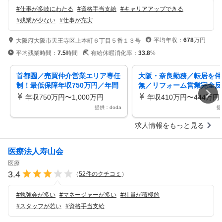
#
仕事が多岐にわたる
#
資格手当支給
#
キャリアアップできる
#
残業が少ない
#
仕事が充実
平均年収：
678
万円
大阪府大阪市天王寺区上本町６丁目５番１３号
平均残業時間：
7.5
時間
有給休暇消化率：
33.8
%
首都圏／売買仲介営業エリア専任
大阪・奈良勤務／転居を伴
制！最低保障年収750万円／年間
無／リフォーム営業完全反
休日124日
／年休１２４日／定着率約
年収750万円〜1,000万円
年収410万円〜444万円
提供：doda
提
求人情報をもっと見る
医療法人寿山会
医療
3.4
（
52
件のクチコミ
）
#
勉強会が多い
#
マネージャーが多い
#
社員が積極的
#
スタッフが若い
#
資格手当支給