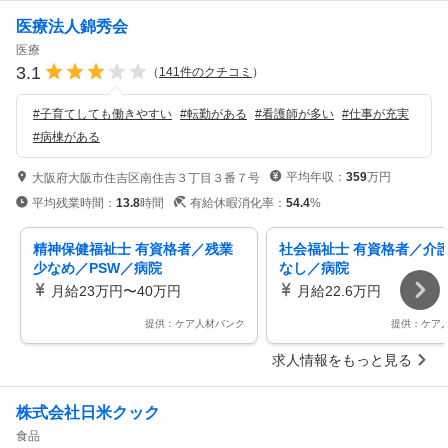
医療法人錦秀会
医療
3.1
（
141
件のクチコミ
）
#
子育てしても働きやすい
#
転勤がある
#
看護師が多い
#
仕事が充実
#
病棟がある
平均年収：
359
万円
大阪府大阪市住吉区南住吉３丁目３番７号
平均残業時間：
13.8
時間
有給休暇消化率：
54.4
%
精神保健福祉士 有資格者／残業
社会福祉士 有資格者／介
少なめ／PSW／病院
なし／病院
月給23万円〜40万円
月給22.6万円
提供：ケア人材バンク
提供：ケア
求人情報をもっと見る
株式会社日米クック
食品