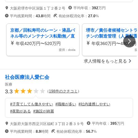
平均年収：
392
万円
大阪府堺市中区深阪１丁２番２号
平均残業時間：
43.8
時間
有給休暇消化率：
27.0
%
京都／回転寿司のレーン・液晶パ
堺市／責任者候補セントラ
ネル等のメンテナンス転勤無／直
チンの製造管理（人員配置
行直帰／稼働時間も柔軟
基本土日休東証上場グロー
年収420万円〜520万円
年収360万円〜480万円
業
提供：doda
提
求人情報をもっと見る
社会医療法人愛仁会
医療
3.3
（
198
件のクチコミ
）
#
子育てしても働きやすい
#
職種が多い
#
社内連携しやすい
#
夜勤がある
#
施設が綺麗
平均年収：
395
万円
大阪府大阪市西淀川区福町３丁目２番３９号
平均残業時間：
8.9
時間
有給休暇消化率：
56.7
%