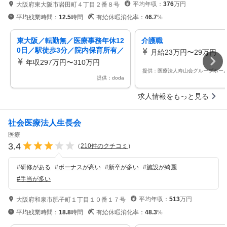
平均年収：
376
万円
大阪府東大阪市岩田町４丁目２番８号
平均残業時間：
12.5
時間
有給休暇消化率：
46.7
%
東大阪／転勤無／医療事務年休12
介護職
0日／駅徒歩3分／院内保育所有／
月給23万円〜29万円
時短勤務制度／オフィスネイル可
年収297万円〜310万円
提供：医療法人寿山会グループホー
提供：doda
求人情報をもっと見る
社会医療法人生長会
医療
3.4
（
210
件のクチコミ
）
#
研修がある
#
ボーナスが高い
#
新卒が多い
#
施設が綺麗
#
手当が多い
平均年収：
513
万円
大阪府和泉市肥子町１丁目１０番１７号
平均残業時間：
18.8
時間
有給休暇消化率：
48.3
%