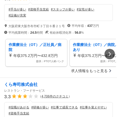
#
手当が多い
#
資格手当支給
#
スタッフが多い
#
女性が多い
#
設備が充実
平均年収：
437
万円
大阪府東大阪市布市町３丁目６番２１号
平均残業時間：
24.5
時間
有給休暇消化率：
56.0
%
作業療法士（OT）／正社員／病
作業療法士（OT）／病院
院
あり
年収375.2万円〜432.8万円
年収375.2万円〜432.8
提供：PTOT人材バンク
提供：PTOT
求人情報をもっと見る
くら寿司株式会社
レストラン・フードサービス
3.3
（
4,706
件のクチコミ
）
#
役職があがる
#
研修が多い
#
仕事で成長できる
#
仕事を覚えやすい
#
資格手当支給