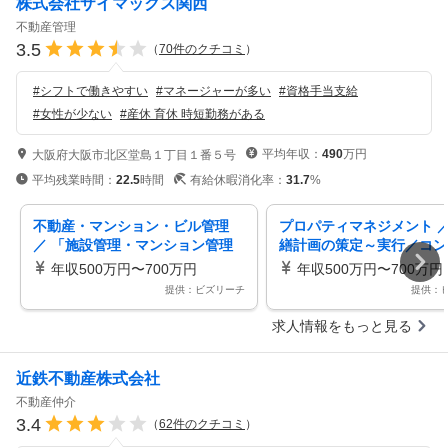
株式会社ザイマックス関西
不動産管理
3.5
（
70
件のクチコミ
）
#
シフトで働きやすい
#
マネージャーが多い
#
資格手当支給
#
女性が少ない
#
産休 育休 時短勤務がある
平均年収：
490
万円
大阪府大阪市北区堂島１丁目１番５号
平均残業時間：
22.5
時間
有給休暇消化率：
31.7
%
不動産・マンション・ビル管理
プロパティマネジメント ／
／ 「施設管理・マンション管理
繕計画の策定～実行／コン
経験者歓迎」多店舗・公共施設の
クションマネジメント（施
年収500万円〜700万円
年収500万円〜700万円
包括管理ポジション／平均残業10
／施工管理経験者歓迎）」
提供：ビズリーチ
提供：
~15時間／転勤無／現場常駐無
15h／転勤・出張無し／フ
スタイム
求人情報をもっと見る
近鉄不動産株式会社
不動産仲介
3.4
（
62
件のクチコミ
）