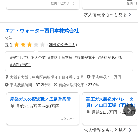
ルチェックなど
提供：ビズリーチ
提供：
求人情報をもっと見る
エア・ウォーター西日本株式会社
化学
3.1
（
36
件のクチコミ
）
#
安定している大企業
#
資格手当支給
#
設備が充実
#
給料があがる
#
給料が安定
平均年収：
--
万円
大阪府大阪市中央区南船場４丁目４番２１号
平均残業時間：
37.2
時間
有給休暇消化率：
27.0
%
産業ガスの配送職／広島営業所
高圧ガス製造オペレーター
員）／山口工場（下松市）
月給21.5万円〜30万円
月給21.5万円〜32万円
スタンバイ
求人情報をもっと見る