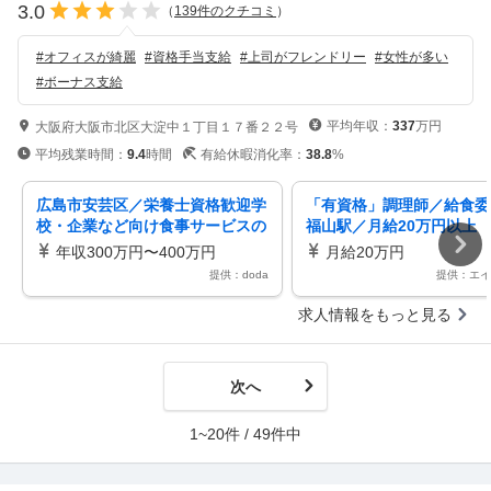
3.0
（
139
件のクチコミ
）
#
オフィスが綺麗
#
資格手当支給
#
上司がフレンドリー
#
女性が多い
#
ボーナス支給
平均年収：
337
万円
大阪府大阪市北区大淀中１丁目１７番２２号
平均残業時間：
9.4
時間
有給休暇消化率：
38.8
%
広島市安芸区／栄養士資格歓迎学
「有資格」調理師／給食委
校・企業など向け食事サービスの
福山駅／月給20万円以上（
献立作成資格手当あり基本土日祝
更新）
年収300万円〜400万円
月給20万円
休
提供：doda
提供：エイ
求人情報をもっと見る
次へ
1~20件 / 49件中