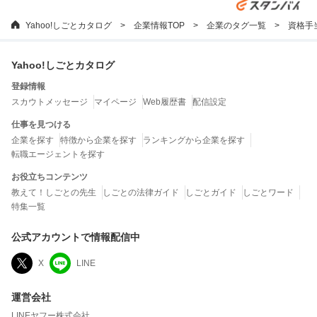
Yahoo!しごとカタログ
企業情報TOP
企業のタグ一覧
資格手
Yahoo!しごとカタログ
登録情報
スカウトメッセージ
マイページ
Web履歴書
配信設定
仕事を見つける
企業を探す
特徴から企業を探す
ランキングから企業を探す
転職エージェントを探す
お役立ちコンテンツ
教えて！しごとの先生
しごとの法律ガイド
しごとガイド
しごとワード
特集一覧
公式アカウントで情報配信中
X
LINE
運営会社
LINEヤフー株式会社