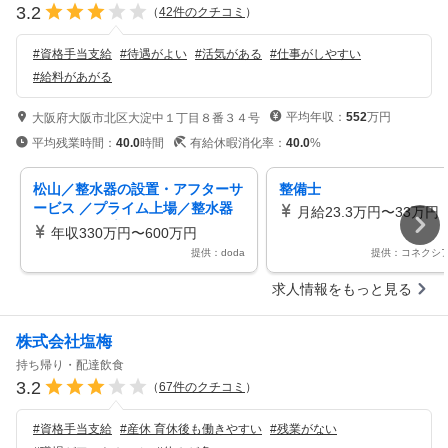
3.2
（
42
件のクチコミ
）
#
資格手当支給
#
待遇がよい
#
活気がある
#
仕事がしやすい
#
給料があがる
平均年収：
552
万円
大阪府大阪市北区大淀中１丁目８番３４号
平均残業時間：
40.0
時間
有給休暇消化率：
40.0
%
松山／整水器の設置・アフターサ
整備士
ービス ／プライム上場／整水器
月給23.3万円〜33万円
シェアトップクラス／インセンテ
年収330万円〜600万円
ィブ有
提供：doda
提供：コネクシ
求人情報をもっと見る
株式会社塩梅
持ち帰り・配達飲食
3.2
（
67
件のクチコミ
）
#
資格手当支給
#
産休 育休後も働きやすい
#
残業がない