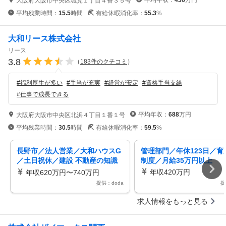
平均年収：
436
万円
大阪府大阪市中央区城見１丁目４番３５号
平均残業時間：
15.5
時間
有給休暇消化率：
55.3
%
大和リース株式会社
リース
3.8
（
183
件のクチコミ
）
#
福利厚生が多い
#
手当が充実
#
経営が安定
#
資格手当支給
#
仕事で成長できる
平均年収：
688
万円
大阪府大阪市中央区北浜４丁目１番１号
平均残業時間：
30.5
時間
有給休暇消化率：
59.5
%
長野市／法人営業／大和ハウスG
管理部門／年休123日／育
／土日祝休／建設 不動産の知識
制度／月給35万円以上
を活かし年間休日123日／残業少
年収420万円
年収620万円〜740万円
提供：doda
提
求人情報をもっと見る