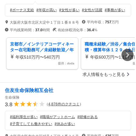
#
ボーナス支給
#
年収が高い
#
女性が多い
#
女性が活躍
#
事務が多い
平均年収：
757
万円
大阪府大阪市北区大淀中１丁目１番８８号
平均残業時間：
37.0
時間
有給休暇消化率：
36.4
%
京都市／インテリアコーディネー
職種未経験／渋谷／集合住
ター在宅勤務可／未経験歓迎／年
積・積算年休１２９（土日
休１２９日／残業１０ｈ／福利厚
残業３０ｈ以下／累積建築
年収510万円〜540万円
年収600万円〜1,127万
生充実
o.1
提供：doda
提
求人情報をもっと見る
住友生命保険相互会社
生命保険
3.8
（
4,876
件のクチコミ
）
#
福利厚生が多い
#
職場がアットホーム
#
研修がある
#
子育てしても働きやすい
#
休みが多い