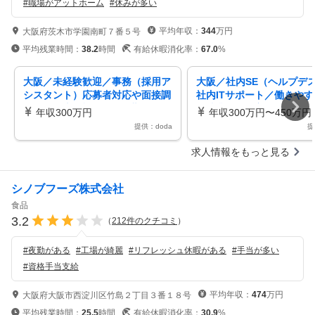
#
職場がアットホーム
#
休みが多い
平均年収：
344
万円
大阪府茨木市学園南町７番５号
平均残業時間：
38.2
時間
有給休暇消化率：
67.0
%
大阪／未経験歓迎／事務（採用ア
大阪／社内SE（ヘルプデ
シスタント）応募者対応や面接調
社内ITサポート／働きや
整など／土日祝休み／転勤なし／
／残業20h程度／給食サー
年収300万円
年収300万円〜450万円
残業少
開
提供：doda
提
求人情報をもっと見る
シノブフーズ株式会社
食品
3.2
（
212
件のクチコミ
）
#
夜勤がある
#
工場が綺麗
#
リフレッシュ休暇がある
#
手当が多い
#
資格手当支給
平均年収：
474
万円
大阪府大阪市西淀川区竹島２丁目３番１８号
平均残業時間：
25.5
時間
有給休暇消化率：
30.9
%