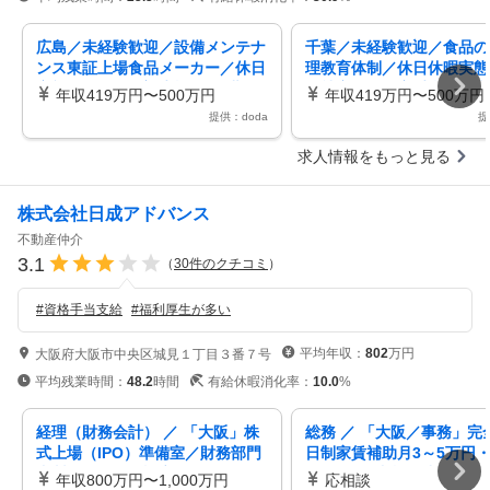
広島／未経験歓迎／設備メンテナ
千葉／未経験歓迎／食品の
ンス東証上場食品メーカー／休日
理教育体制／休日休暇実態1
実態120日／住宅手当有／転勤無
／社宅有／住宅手当有／東
年収419万円〜500万円
年収419万円〜500万円
し
提供：doda
提
求人情報をもっと見る
株式会社日成アドバンス
不動産仲介
3.1
（
30
件のクチコミ
）
#
資格手当支給
#
福利厚生が多い
平均年収：
802
万円
大阪府大阪市中央区城見１丁目３番７号
平均残業時間：
48.2
時間
有給休暇消化率：
10.0
%
経理（財務会計） ／ 「大阪」株
総務 ／ 「大阪／事務」完
式上場（IPO）準備室／財務部門
日制家賃補助月3～5万円
内製化に向けた設立ポジション
格5万／月書類作成やスケ
年収800万円〜1,000万円
応相談