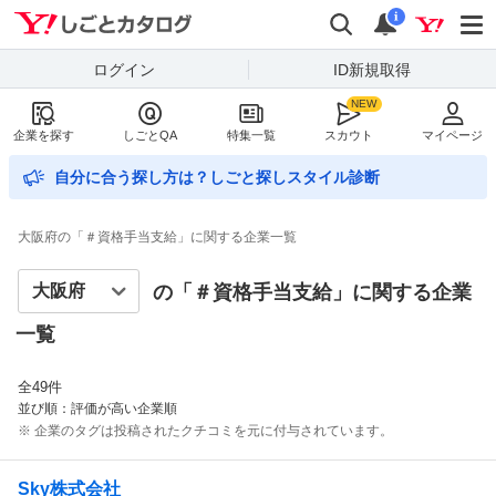
Yahoo!しごとカタログ
検索
通知数
i
ログイン
ID新規取得
企業を探す
しごとQA
特集一覧
スカウト
マイページ
自分に合う探し方は？しごと探しスタイル診断
大阪府の「＃資格手当支給」に関する企業一覧
の「＃
資格手当支給
」に関する企業
一覧
全
49
件
並び順：評価が高い企業順
※ 企業のタグは投稿されたクチコミを元に付与されています。
Sky株式会社