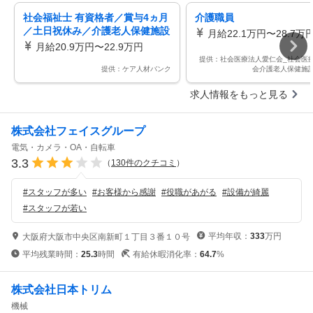
社会福祉士 有資格者／賞与4ヵ月
介護職員
／土日祝休み／介護老人保健施設
月給22.1万円〜28.7万
月給20.9万円〜22.9万円
提供：社会医療法人愛仁会_社会医
提供：ケア人材バンク
会介護老人保健施
求人情報をもっと見る
株式会社フェイスグループ
電気・カメラ・OA・自転車
3.3
（
130
件のクチコミ
）
#
スタッフが多い
#
お客様から感謝
#
役職があがる
#
設備が綺麗
#
スタッフが若い
平均年収：
333
万円
大阪府大阪市中央区南新町１丁目３番１０号
平均残業時間：
25.3
時間
有給休暇消化率：
64.7
%
株式会社日本トリム
機械