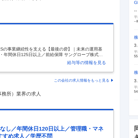
--
平
--
3
SaaSの事業継続性を支える【最後の砦】｜未来の運用基
平
・年間休日125日以上／前給保障 サングローブ株式会
55
イアントの想像を超える価値を創出する 仕事内容 ――◢
給与等の情報を見る
当社の事業継続性を技術で支える「最後の砦」として、
築し、プロダクトの信頼性と安定性をグローバル規模
な業務内容◢◤―― ご自身のスキルや志向性に合わせ
3
この会社の求人情報をもっと見る
んでいただけます。 ・SLI/SLOの策定と、それに基
平
54
事務所）業界の求人
なし／年間休日120日以上／管理職・マネ
すすめ求人／学歴不問