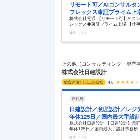
リモート可／AIコンサルタ
フレックス東証プライム上
株式会社電通 【リモート可】AIコ
レックス◆東証プライム上場 【仕事
トのAI導入・活用を支援◆フレック
提供：doda
アントの抱える事業課題をAIコン
スのシェアを誇る／働き方改革制度実施】
th Partnerを実現するべく、
タントを募集します。 ■業務内容：
その他（コンサルティング・専門
株式会社日建設計
総合評価
3.1
以上の会社
4.0
正社員
日建設計／意匠設計／レジ
年休125日／国内最大手設
株式会社日建設計 【日建設計】意
年休125日／国内最大手設計事務所
イン>※フレックス／土日祝休／年休
提供：doda