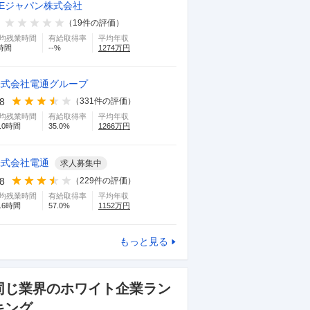
GEジャパン株式会社
（
19
件の評価）
均残業時間
有給取得率
平均年収
時間
--
%
1274
万円
株式会社電通グループ
.8
（
331
件の評価）
均残業時間
有給取得率
平均年収
.0
時間
35.0
%
1266
万円
株式会社電通
求人募集中
.8
（
229
件の評価）
均残業時間
有給取得率
平均年収
.6
時間
57.0
%
1152
万円
もっと見る
同じ業界のホワイト企業ラン
キング