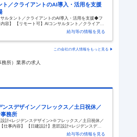
ント／クライアントのAI導入・活用を支援
場
ンサルタント／クライアントのAI導入・活用を支援◆フ
内容】 【リモート可】AIコンサルタント／クライアン
ス◆東証プライム上場 【具体的な仕事内容】 【クライ
給与等の情報を見る
サルタントして支援／広告代理店として日本トップクラ
 ■業務概要： 電通が掲げているIntegrated Grow
ビジネストランスフォーメーションを担って頂けるAIコンサル
この会社の求人情報をもっと見る
 電通ならではのケイパビリティ（
…
事務所）業界の求人
デンスデザイン／フレックス／土日祝休／
計事務所
匠設計<レジデンスデザイン>※フレックス／土日祝休／
 【仕事内容】 【日建設計】意匠設計<レジデンスデザ
125日／国内最大手設計事務所 【具体的な仕事内容】
給与等の情報を見る