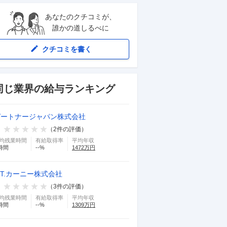
あなたのクチコミが、
誰かの道しるべに
クチコミを書く
同じ業界の給与ランキング
ガートナージャパン株式会社
（
2
件の評価）
均残業時間
有給取得率
平均年収
時間
--
%
1472
万円
.T.カーニー株式会社
（
3
件の評価）
均残業時間
有給取得率
平均年収
時間
--
%
1309
万円