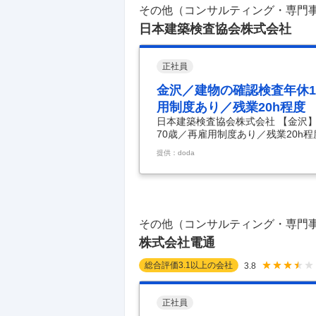
その他（コンサルティング・専門
日本建築検査協会株式会社
正社員
金沢／建物の確認検査年休12
用制度あり／残業20h程度
日本建築検査協会株式会社 【金沢】
70歳／再雇用制度あり／残業20h程
／50～60代活躍中／定年70歳／再
提供：doda
休125日/資格手当や補助金も充実
の確認検査員として、設備分野にお
定機関・登録機関業務を初め、既存
務を行います。 ・確認検査業務にお
その他（コンサルティング・専門
株式会社電通
総合評価
3.1
以上の会社
3.8
正社員