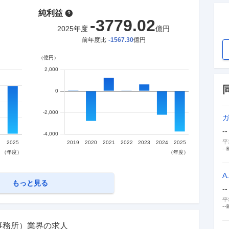
純利益
-3779.02
2025
年度
億円
前年度比
-1567.30
億円
--
平
--
A
もっと見る
--
平
--
事務所）業界の求人