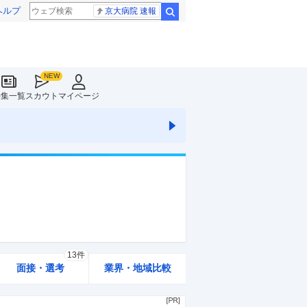
ヘルプ
京大病院 速報
検索
特集一覧
スカウト
マイページ
13件
面接・選考
業界・地域比較