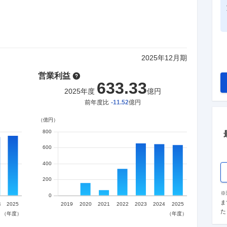
2025
年
12月
期
営業利益
633.33
2025
年度
億円
前年度比
-11.52
億円
※
ま
た