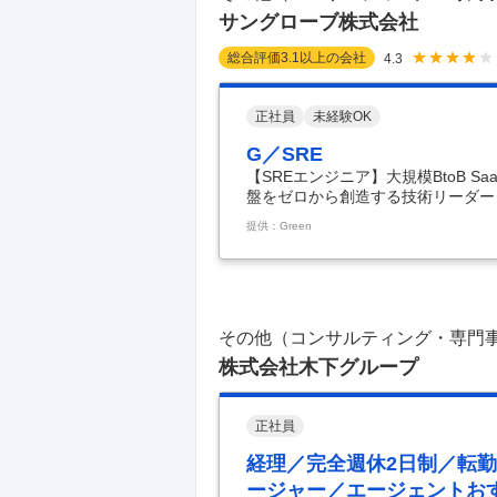
サングローブ株式会社
総合評価
3.1
以上の会社
4.3
正社員
未経験OK
G／SRE
【SREエンジニア】大規模BtoB 
盤をゼロから創造する技術リーダー
社 - 常に最先端であり続け、クラ
提供：Green
◤お任せするミッション◢◤―― 
運用基盤をエンジニアリングで再構
で確保すること。 ――◢◤具体的
て、裁量を持って以下の業務に取り組
づく
…
その他（コンサルティング・専門
株式会社木下グループ
正社員
経理／完全週休2日制／転勤
ージャー／エージェントお