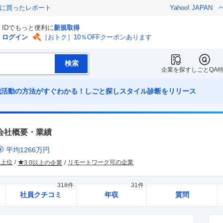
際に買ったレポート
Yahoo! JAPAN
IDでもっと便利に
新規取得
ログイン
［おトク］10％OFFクーポンあります
企業を探す
しごとQA
職活動の方法がすぐわかる！しごと探しスタイル診断をリリース
会社概要・業績
平均
1266
万円
界上位
リモートワーク可の企業
3.0以上の企業
318件
31件
社員クチコミ
年収
質問