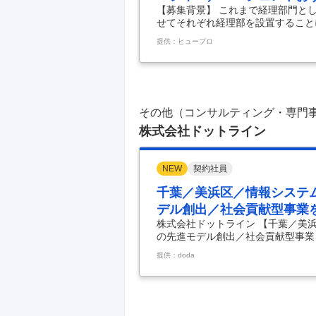
【募集背景】 これまで経理部門と
せてそれぞれ経理部を設置すること
内容】 弊社は木下グループの管理
提供：ヒュープロ
タメ・ホールディングスの各事業毎
における経理業務をお任せします。
りません。 チーム内のメンバーと
は、先輩や上司がアドバイスします
・伝票起票 ・税理士対応
…
その他（コンサルティング・専門
株式会社ドットライン
NEW
契約社員
千葉／美浜区／情報システ
デル創出／社会貢献型事業
株式会社ドットライン 【千葉／美
の先進モデル創出／社会貢献型事業
課長◇急成長企業◎超少子高齢化の
提供：doda
事内容】 訪問医療・放デイ・就労
る社会インフラ ＝求人のポイント＝ 
gle Workspaceや各種クラ
プをITから支える環境 ■募集背景