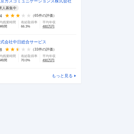
東京ガスコミュニケーションズ株式会社
求人募集中
.4
（
65
件の評価）
均残業時間
有給取得率
平均年収
0
時間
66.3
%
480
万円
株式会社中日総合サービス
.8
（
33
件の評価）
均残業時間
有給取得率
平均年収
5
時間
70.0
%
490
万円
もっと見る