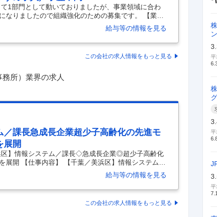
して1部門として動いておりましたが、事業領域に合わ
になりましたので組織強化のための募集です。 【業務
部門を担っています。経理部は住まい・医療福祉・エン
給与等の情報を見る
の4部体制になっており、メンバーとして医療福祉領域
 ※木下グループ本体の経理部所属となり、出向等はあ
3
協力して業務を進めていただきます。わからないこと
この会社の求人情報をもっと見る
平
のでご安心ください◎ 〇詳細 ・日次・月次・年次業務
6.
事務所）業界の求人
3
ム／課長急成長企業超少子高齢化の先進モ
平
6.
を展開
浜区】情報システム／課長◇急成長企業◎超少子高齢化
を展開 【仕事内容】 【千葉／美浜区】情報システム／
J
先進モデル創出／社会貢献型事業を展開 【具体的な仕
給与等の情報を見る
3
支援など複数の社会福祉事業を展開／人の暮らしを支え
平
◇SaaS・AIを活用した社内DX推進ポジション ◇Goo
7.
ウドサービスの導入・活用支援 ◇急成長する医療・福祉グルー
この会社の求人情報をもっと見る
： 当グループは、障がい福祉事業を中心に圧倒的な
…