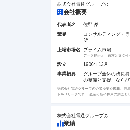
株式会社電通グループ
の
会社概要
代表者名
佐野 傑
業界
コンサルティング・専
所
上場市場名
プライム市場
データ提供元：
東京証券取引
設立
1906年12月
事業概要
グループ全体の成長持
の整備と支援、ならび
株式会社電通グループの企業概要を掲載。 就
トをリサーチでき、 企業分析や採用の調査と
株式会社電通グループ
の
業績