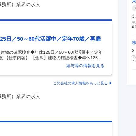
事務所）業界の求人
3
平
6.
5日／50～60代活躍中／定年70歳／再雇
2
建物の確認検査◆年休125日／50～60代活躍中／定年
平
度 【仕事内容】 【金沢】建物の確認検査◆年休125日
7.
雇用制度あり／残業20h程度 【具体的な仕事内容】 【年
給与等の情報を見る
/プライベート両立しやすい就業環境】 ■担当業務： 当社
ける確認検査業務を行って頂きます。国土交通大臣指
建物調査（ＥＲ作成）及び法適合調査、その他診断業
この会社の求人情報をもっと見る
ける確認検査業務 ・構造計算適合性判定業務 ・
…
事務所）業界の求人