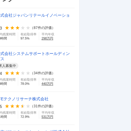
株式会社ジャパンリテールイノベーショ
ン
.3
（
87
件の評価）
均残業時間
有給取得率
平均年収
3
時間
97.5
%
298
万円
株式会社システムサポートホールディン
グス
求人募集中
.4
（
34
件の評価）
均残業時間
有給取得率
平均年収
8
時間
78.0
%
440
万円
FEテクノリサーチ株式会社
.5
（
31
件の評価）
均残業時間
有給取得率
平均年収
1
時間
72.9
%
531
万円