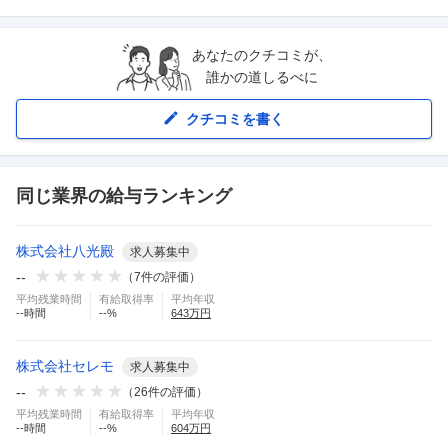
あなたのクチコミが、
誰かの道しるべに
クチコミを書く
同じ業界の給与ランキング
株式会社八光殿
求人募集中
--
（
7
件の評価）
平均残業時間
有給取得率
平均年収
--
時間
--
%
643
万円
株式会社セレモ
求人募集中
--
（
26
件の評価）
平均残業時間
有給取得率
平均年収
--
時間
--
%
604
万円