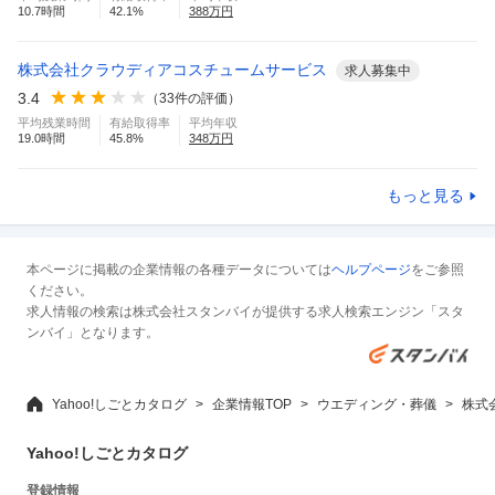
10.7
時間
42.1
%
388
万円
株式会社クラウディアコスチュームサービス
求人募集中
3.4
（
33
件の評価）
平均残業時間
有給取得率
平均年収
19.0
時間
45.8
%
348
万円
もっと見る
本ページに掲載の企業情報の各種データについては
ヘルプページ
をご参照
ください。
求人情報の検索は株式会社スタンバイが提供する求人検索エンジン「スタ
ンバイ」となります。
Yahoo!しごとカタログ
企業情報TOP
ウエディング・葬儀
株式
Yahoo!しごとカタログ
登録情報