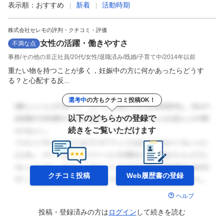
表示順：
おすすめ
新着
活動時期
株式会社セレモの評判・クチコミ・評価
女性の活躍・働きやすさ
不満な点
事務
その他の非正社員
20代
女性
退職済み
既婚
子育て中
2014年以前
重たい物を持つことが多く，妊娠中の方に何かあったらどうす
る？と心配する反...
選考中
の方もクチコミ投稿OK！
以下のどちらかの登録で
続きをご覧いただけます
クチコミ投稿
Web履歴書の
登録
ヘルプ
投稿・登録済みの方は
ログイン
して
続きを読む