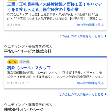
三重／正社員事務／未経験歓迎／面接１回！ありがと
うを直接もらえる／黒字経営の上場企業
株式会社ティア 【三重】正社員事務＜未経験歓迎＞◇面接１回！"あり
がとう"を直接もらえる／黒字経営の上場企業 【仕事内容】 【三重】正
社員事務＜未経験歓迎＞◇面接１回！"ありがとう"を直接もらえる／黒
給与等の情報を見る
提供：doda
字経営の上場企業 【具体的な仕事内容】 ■業務内容： ・電話応対…葬儀
依頼の電話や資料請求、パートナー企業からの電話など、内容は様々で
す。 ・事務…資料請求があった方への資料送付、情報のデータ入力を行
この会社の求人情報をもっと見る
います。 ・来館対応…来館された方へ、葬儀についての説明や、ティア
の会のご提案などを行います。 ・オープン支援…新規会館がオープンす
ウエディング・葬儀業界の求人
る際は、スケジュール管理や備品の発注などを行います。 ・会館経理業
平安レイサービス株式会社
務
…
NEW
正社員
料飲（ホール）スタッフ
東京都町田市の料飲（ホール）スタッフ (正社員) | 平安レイサービス 株
式会社 ▼仕事内容 当社直営施設で、グループ企業の和食調理人、シェ
フ、パティシエが作った出来立ての料理を配膳したり、お飲み物を提供
給与等の情報を見る
提供：タッチマッチ
したりするお仕事です。 冠婚葬祭業のため、お客様にとって一生に一回
のシーンを、美味しい料理でおもてなしできるのが、仕事の魅力。 事前
にご予約内容が決まっているため、その場で料理の注文を受けることも
この会社の求人情報をもっと見る
ないですし、慌ててテーブルセッティングをすることもありません。 共
に働くスタッフは、１０代〜５０代。 新卒採用、中途採用、いずれも定
ウエディング・葬儀業界の求人
着率が高く、安心して長く働ける職場を探している方には、オススメの
株式会社オンザページ
環境
…