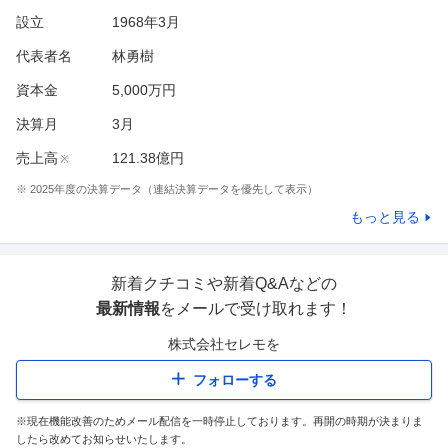
設立
1968年3月
代表者名
林勇樹
資本金
5,000万円
決算月
3
月
売上高
121.38億円
※
※
2025
年度の決算データ（連結決算データを優先して表示）
もっと見る
新着クチコミや新着Q&Aなどの
最新情報
をメールで受け取れます！
株式会社セレモ
を
フォローする
※現在機能改善のためメール配信を一時停止しております。再開の時期が決まりま
したら改めてお知らせいたします。