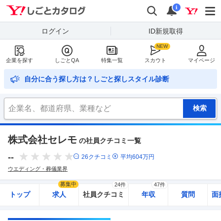
Yahoo!しごとカタログ
検索
通知
i
ログイン
ID新規取得
企業を探す
しごとQA
特集一覧
スカウト
マイページ
自分に合う探し方は？しごと探しスタイル診断
株式会社セレモ
の社員クチコミ一覧
--
26
クチコミ
平均
604
万円
ウエディング・葬儀業界
募集中
24件
47件
トップ
求人
社員クチコミ
年収
質問
面