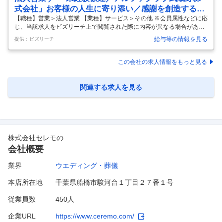
式会社」お客様の人生に寄り添い／感謝を創造する：
アフターサービス職
【職種】営業＞法人営業 【業種】サービス＞その他 ※会員属性などに応
じ、当該求人をビズリーチ上で閲覧された際に内容が異なる場合があり
ます 【弊社について】 アルファクラブ武蔵野株式会社は、埼玉県エリア
給与等の情報を見る
提供：ビズリーチ
を中心に、冠婚葬祭互助会事業を核として、葬祭事業(さがみ典礼)、婚
礼事業(ベルヴィ)、ホテル・レジャー施設の運営などを幅広く手掛ける
「総合ライフパートナー(感涙創造企業)」です。 創業60年以上の歴史を
この会社の求人情報をもっと見る
誇り、私たちが運営する「さがみ典礼」は、業界のパイオニアとして世
代を超えて地域の方々に深く愛されています。私たちが何よりも大切に
しているのは、「人のまごころや優しさ」を敬い尊重し、自らも創り出
関連する求人を見る
すこと
…
株式会社セレモ
の
会社概要
業界
ウエディング・葬儀
本店所在地
千葉県船橋市駿河台１丁目２７番１号
従業員数
450人
企業URL
https://www.ceremo.com/