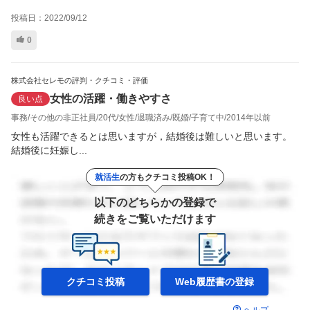
投稿日：
2022/09/12
0
株式会社セレモの評判・クチコミ・評価
女性の活躍・働きやすさ
良い点
事務
その他の非正社員
20代
女性
退職済み
既婚
子育て中
2014年以前
女性も活躍できるとは思いますが，結婚後は難しいと思います。
結婚後に妊娠し...
就活生
の方もクチコミ投稿OK！
以下のどちらかの登録で
続きをご覧いただけます
クチコミ投稿
Web履歴書の
登録