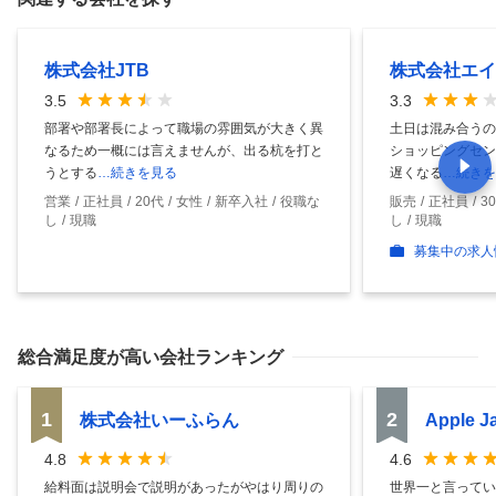
株式会社JTB
株式会社エイ
3.5
3.3
部署や部署長によって職場の雰囲気が大きく異
土日は混み合うの
なるため一概には言えませんが、出る杭を打と
ショッピングセン
うとする
…続きを見る
遅くなる
…続きを
営業
正社員
20代
女性
新卒入社
役職な
販売
正社員
3
し
現職
し
現職
募集中の求人
総合満足度
が高い会社ランキング
1
2
株式会社いーふらん
Apple 
4.8
4.6
給料面は説明会で説明があったがやはり周りの
世界一と言ってい