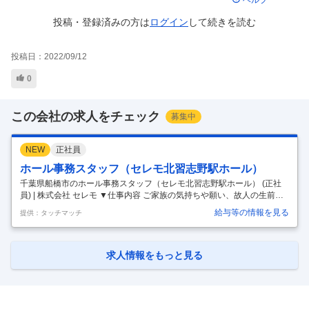
ヘルプ
投稿・登録済みの方は
ログイン
して
続きを読む
投稿日：
2022/09/12
0
この会社の求人をチェック
募集中
NEW
正社員
ホール事務スタッフ（セレモ北習志野駅ホール）
千葉県船橋市のホール事務スタッフ（セレモ北習志野駅ホール） (正社
員) | 株式会社 セレモ ▼仕事内容 ご家族の気持ちや願い、故人の生前の
意向をステキなかたちにするお手伝いをお任せします。 ・供花 ・供物の
給与等の情報を見る
提供：タッチマッチ
受発注 ・お葬式の準備 ・片付け ・館内の備品管理従業員のほとんどが
未経験からスタートしております。 わからないことなども質問しやすい
環境です。 変更範囲：なし (千葉県船橋市) ▼職種 ホール事務スタッフ
（セレモ北習志野駅ホール）(正社員) ▼雇用形態 正社員 ▼給与 月給278
求人情報をもっと見る
700〜296070円 (基本給（月額平均）又は時間額 月平均労働日数（23.1
日）)273700〜29107
…