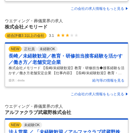
受付・買取業務 ・買取商品の梱包・発送 ・パソコンへの簡単なデータ入
力 ・店舗運営業務全般 入社後は商品の取り扱い方や接客方法などを研修
この会社の求人情報をもっと見る
で丁寧にお教えしますので、未経験の方でも安心してスタートできま
す。
…
ウエディング・葬儀業界の求人
株式会社メモリード
総合評価
3.1
以上の会社
3.1
NEW
正社員
未経験OK
長崎／未経験歓迎／教育・研修担当接客経験を活かす
／働き方／老舗安定企業
株式会社メモリード 【長崎/未経験歓迎】教育・研修担当◆接客経験を活
かす／働き方老舗安定企業 【仕事内容】 【長崎/未経験歓迎】教育・研
修担当◆接客経験を活かす／働き方老舗安定企業 【具体的な仕事内容】
給与等の情報を見る
提供：doda
～残業ほぼなしで働き方創業50年以上の安定企業/サービス業の経験を活
かせる！～ ■職務概要 婚礼・葬祭・ホテル・レストランなど、多様なサ
ービスを展開する当社において、サービス品質の中核を担う「教育・研
この会社の求人情報をもっと見る
修」部門のポジションです。 これまで現場で培ってきた接客・サービス
経験を、個人のスキルに留めるのではなく、社員全体の成長につながる
ウエディング・葬儀業界の求人
「育成の仕組み」へと転換していく役割を担います。「現場の第一線か
アルファクラブ武蔵野株式会社
ら
…
NEW
未経験OK
法人営業 ／ 「未経験歓迎／アルファクラブ武蔵野株