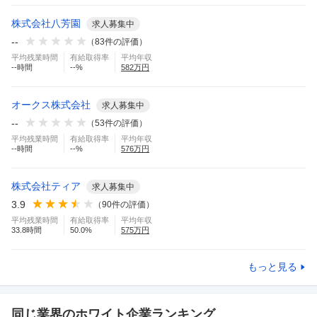
株式会社八芳園
求人募集中
--
（
83
件の評価）
平均残業時間
有給取得率
平均年収
--
時間
--
%
582
万円
オークス株式会社
求人募集中
--
（
53
件の評価）
平均残業時間
有給取得率
平均年収
--
時間
--
%
576
万円
株式会社ティア
求人募集中
3.9
（
90
件の評価）
平均残業時間
有給取得率
平均年収
33.8
時間
50.0
%
575
万円
もっと見る
同じ業界のホワイト企業ランキング