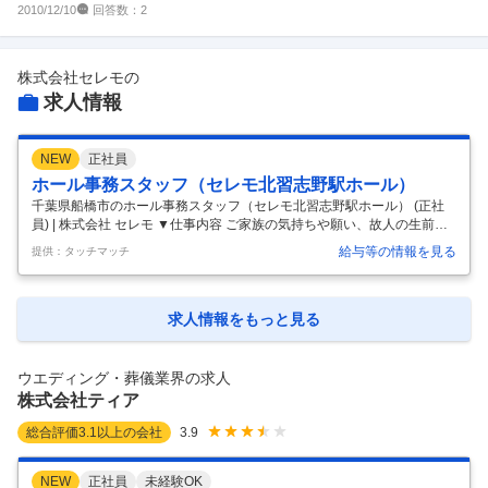
と子供（3歳と0歳）が...
回答数：
2010/12/10
2
株式会社セレモ
の
求人情報
NEW
正社員
ホール事務スタッフ（セレモ北習志野駅ホール）
千葉県船橋市のホール事務スタッフ（セレモ北習志野駅ホール） (正社
員) | 株式会社 セレモ ▼仕事内容 ご家族の気持ちや願い、故人の生前の
意向をステキなかたちにするお手伝いをお任せします。 ・供花 ・供物の
給与等の情報を見る
提供：タッチマッチ
受発注 ・お葬式の準備 ・片付け ・館内の備品管理従業員のほとんどが
未経験からスタートしております。 わからないことなども質問しやすい
環境です。 変更範囲：なし (千葉県船橋市) ▼職種 ホール事務スタッフ
（セレモ北習志野駅ホール）(正社員) ▼雇用形態 正社員 ▼給与 月給278
求人情報をもっと見る
700〜296070円 (基本給（月額平均）又は時間額 月平均労働日数（23.1
日）)273700〜29107
…
ウエディング・葬儀業界の求人
株式会社ティア
総合評価
3.1
以上の会社
3.9
NEW
正社員
未経験OK