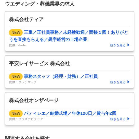
ウエディング・葬儀業界の求人
株式会社ティア
三重／正社員事務／未経験歓迎／面接１回！ありがと
NEW
うを直接もらえる／黒字経営の上場企業
提供：doda
続きを見る
平安レイサービス 株式会社
事務スタッフ（経理・財務）／正社員
NEW
提供：タッチマッチ
続きを見る
株式会社オンザページ
パティシエ／結婚式場／年休120日／賞与年2回
NEW
提供：プラスナビクック
続きを見る
関連する会社を探す