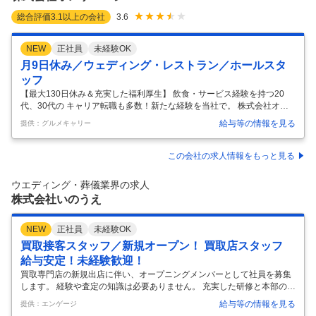
総合評価
3.1
以上の会社
3.6
NEW
正社員
未経験OK
月9日休み／ウェディング・レストラン／ホールスタ
ッフ
【最大130日休み＆充実した福利厚生】 飲食・サービス経験を持つ20
代、30代の キャリア転職も多数！新たな経験を当社で。 株式会社オン
ザページについて 2026年4月1日に株式会社ノバレーゼと株式会社エス
給与等の情報を見る
提供：グルメキャリー
クリが統合し生まれた「株式会社オンザページ」。 多彩なゲストハウス
やレストラン、ドレスショップの運営を行い、グループ企業を含め国内
外に約100拠点以上。 “特別な一日を彩る最高の料理”、“記憶に残る忘れ
この会社の求人情報をもっと見る
られないサービス”を提供する、ウェディング業界最大級の企業として新
たにスタートします。 ★新たな事業所もOPEN！オープニングスタッフ
ウエディング・葬儀業界の求人
としてのチャンス。 新店舗出店の計画も続々と進行中。202
…
株式会社いのうえ
NEW
正社員
未経験OK
買取接客スタッフ／新規オープン！ 買取店スタッフ
給与安定！未経験歓迎！
買取専門店の新規出店に伴い、オープニングメンバーとして社員を募集
します。 経験や査定の知識は必要ありません。 充実した研修と本部のサ
ポート体制があるため、未経験の方でも安心してスタートできます。 店
給与等の情報を見る
提供：エンゲージ
舗における買取業務全般をお任せします。 ・お客様対応・接客 ・商品の