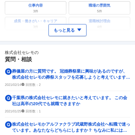
仕事内容
職場の雰囲気
3
件
5
件
成長・働きがい・キャリア
退職検討理由
3
件
4
件
もっと見る
ワークライフバランス
女性の活躍・働きやすさ
1
件
2
件
株式会社セレモ
の
副業
テレワーク・リモートワーク
質問・相談
0件
2
件
人事・評価制度
入社理由・入社後ギャップ
葬儀屋の方に質問です。 冠婚葬祭業に興味があるのですが、
0件
2
件
株式会社セレモの葬祭スタッフを応募しようと考えています。
葬祭スタッフの大...
企業の選考に関するクチコミ
回答数：
2021/02/14
2
中途採用面接・選考
新卒採用面接・選考
千葉県の株式会社セレモに就きたいと考えています。 この会
0件
0件
社は高卒の20代でも就職できますか
回答数：
2021/01/25
1
株式会社セレモかアルファクラブ武蔵野株式会社へ転職で迷っ
ています。あなたならどちらにしますか？ ちなみに私には妻