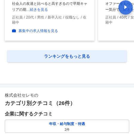
社会人の友達と比べると高すぎるので早期キャ
オファーをもらっ
リアの期
…続きを見る
ー気分で
…続きを
正社員
20代
男性
新卒入社
役職なし
在
正社員
40代
女
籍中
籍中
募集中の求人情報を見る
ランキングをもっと見る
株式会社セレモ
の
カテゴリ別クチコミ（
26
件）
企業に関するクチコミ
年収・給与制度・待遇
2
件