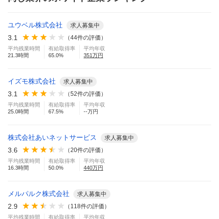
ユウベル株式会社
求人募集中
3.1
（
44
件の評価）
平均残業時間
有給取得率
平均年収
21.3
時間
65.0
%
351
万円
イズモ株式会社
求人募集中
3.1
（
52
件の評価）
平均残業時間
有給取得率
平均年収
25.0
時間
67.5
%
--万円
株式会社あいネットサービス
求人募集中
3.6
（
20
件の評価）
平均残業時間
有給取得率
平均年収
16.3
時間
50.0
%
440
万円
メルパルク株式会社
求人募集中
2.9
（
118
件の評価）
平均残業時間
有給取得率
平均年収