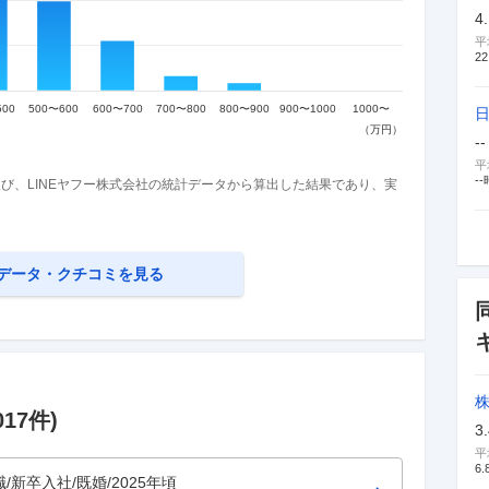
4
平
22
--
平
--
び、LINEヤフー株式会社の統計データから算出した結果であり、実
データ・クチコミを見る
株
017
件)
3
平
6.
職/新卒入社/既婚/2025年頃