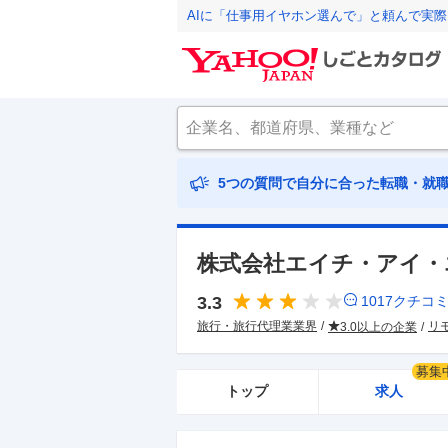
AIに「仕事用イヤホン選んで」と頼んで実
5つの質問で自分に合った転職・就
株式会社エイチ・アイ・
3.3
1017
クチコ
旅行・旅行代理業業界
リ
3.0以上の企業
募集
トップ
求人