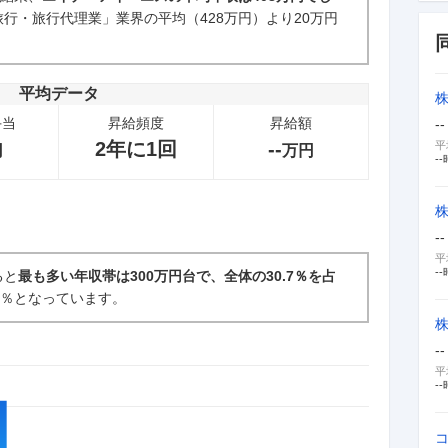
行・旅行代理業」業界の平均（428万円）より20万円
新卒採用面接・選考
33
件
平均データ
手当
昇給頻度
昇給額
--
2年に1回
--
平
円
万円
--
株
--
平
--
ると
最も多い年収帯は300万円台で、全体の30.7％を占
.1％となっています。
--
平
--