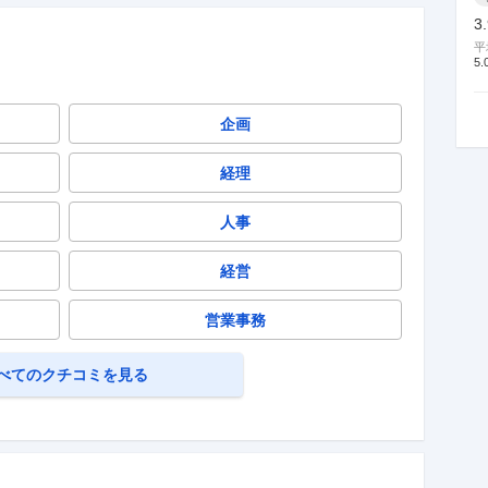
3
平
5.
企画
経理
人事
経営
営業事務
べてのクチコミを見る