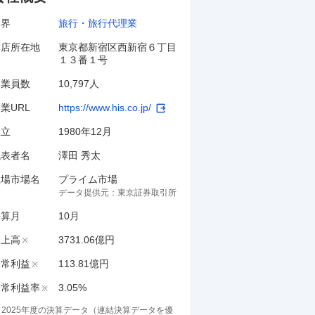
業界
旅行・旅行代理業
本店所在地
東京都新宿区西新宿６丁目
１３番１号
従業員数
10,797人
業URL
https://www.his.co.jp/
設立
1980年12月
代表者名
澤田 秀太
上場市場名
プライム市場
データ提供元：
東京証券取引所
決算月
10
月
売上高
3731.06億円
※
経常利益
113.81億円
※
経常利益率
3.05%
※
※
2025
年度の決算データ（連結決算データを優