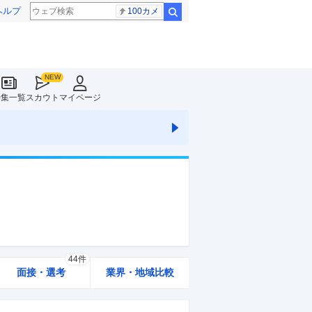
ヘルプ
100カメ
検索
特集一覧
スカウト
マイページ
44件
面接・選考
業界・地域比較