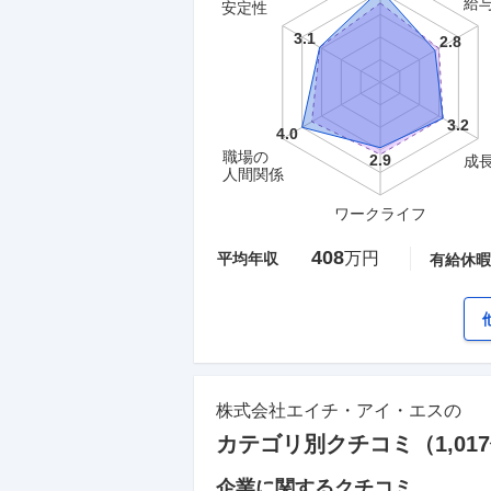
給
安定性
職場の
成
人間関係
ワークライフ
408
万円
平均年収
有給休暇
株式会社エイチ・アイ・エス
の
カテゴリ別クチコミ（
1,017
企業に関するクチコミ