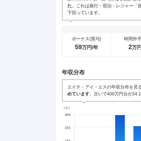
た
。これは旅行・宿泊・レジャー「旅
中途採用面接・選考
下回っています。
8
件
ボーナス(賞与)
時間外
59
2
万円/年
万
年収分布
エイチ・アイ・エスの年収分布を見
めています
。次いで400万円台が24