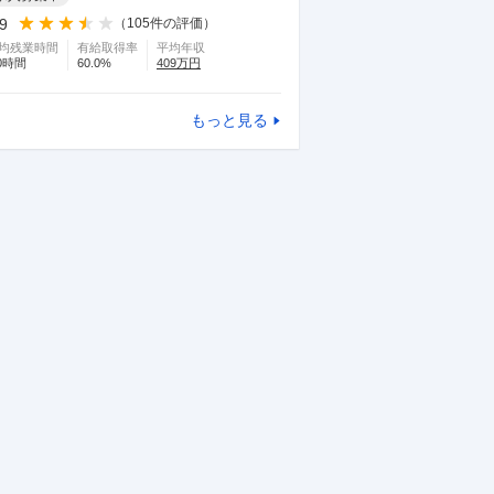
.9
（
105
件の評価）
均残業時間
有給取得率
平均年収
0
時間
60.0
%
409
万円
もっと見る