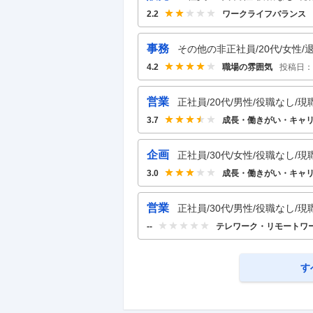
ワークライフバランス
2.2
事務
その他の非正社員/20代/女性/退
職場の雰囲気
投稿日：
4.2
営業
正社員/20代/男性/役職なし/現
成長・働きがい・キャ
3.7
企画
正社員/30代/女性/役職なし/現
成長・働きがい・キャ
3.0
営業
正社員/30代/男性/役職なし/現
テレワーク・リモートワ
--
す