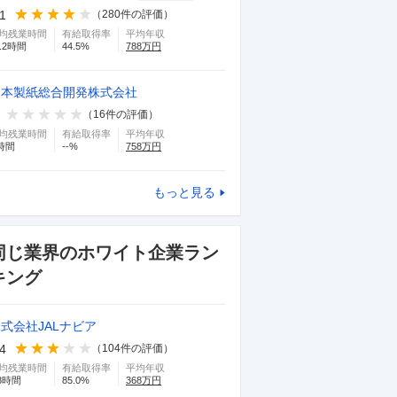
.1
（
280
件の評価）
均残業時間
有給取得率
平均年収
.2
時間
44.5
%
788
万円
日本製紙総合開発株式会社
（
16
件の評価）
均残業時間
有給取得率
平均年収
時間
--
%
758
万円
もっと見る
同じ業界のホワイト企業ラン
キング
式会社JALナビア
.4
（
104
件の評価）
均残業時間
有給取得率
平均年収
8
時間
85.0
%
368
万円