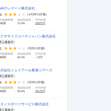
NAテレマート株式会社
.4
（
143
件の評価）
均残業時間
有給取得率
平均年収
2
時間
75.4
%
339
万円
エクササイズコーチジャパン株式会社
求人募集中
.1
（
30
件の評価）
均残業時間
有給取得率
平均年収
0
時間
66.3
%
--万円
株式会社ジェイアール東海ツアーズ
求人募集中
.4
（
92
件の評価）
均残業時間
有給取得率
平均年収
2
時間
90.0
%
451
万円
ミズノスポーツサービス株式会社
求人募集中