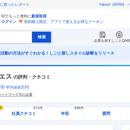
際に買ったレポート
Yahoo! JAPAN
IDでもっと便利に
新規取得
ログイン
初回購入限定、アプリで使えるお得なクーポン
企業を探す
しごとQA
職活動の方法がすぐわかる！しごと探しスタイル診断をリリース
エス
の評判・クチコミ
ミ
平均
408
万円
モートワーク可の企業
中
973件
998件
社員クチコミ
年収
質問