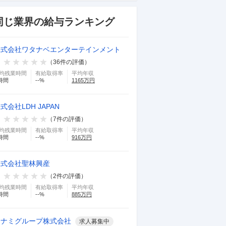
同じ業界の給与ランキング
株式会社ワタナベエンターテインメント
（
36
件の評価）
均残業時間
有給取得率
平均年収
時間
--
%
1165
万円
式会社LDH JAPAN
（
7
件の評価）
均残業時間
有給取得率
平均年収
時間
--
%
916
万円
株式会社聖林興産
（
2
件の評価）
均残業時間
有給取得率
平均年収
時間
--
%
885
万円
コナミグループ株式会社
求人募集中