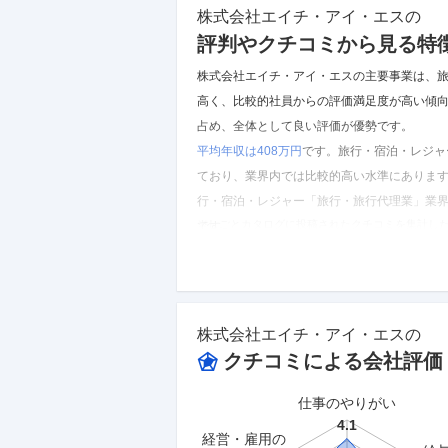
株式会社エイチ・アイ・エス
の
評判やクチコミから見る特
株式会社エイチ・アイ・エスの主要事業は、
高く、比較的社員からの評価満足度が高い傾
占め、全体として良い評価が優勢です。
平均年収は408万円
です。
旅行・宿泊・レジャ
ており、業界内では比較的高い水準にありま
行・宿泊・レジャー「旅行・旅行代理業」業
※しごとカタログに投稿されたクチコミを集計し
です。
株式会社エイチ・アイ・エス
のクチコミを見る
株式会社エイチ・アイ・エス
の
クチコミによる会社評価
仕事のやりがい
経営・雇用の