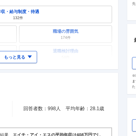
先
年収・給与制度・待遇
132
件
職場の雰囲気
174
件
退職検討理由
もっと見る
54
件
女性の活躍・働きやすさ
※
112
件
ま
た
テレワーク・リモートワーク
28
件
回答者数：
998
人
平均年齢：
28.1
歳
入社理由・入社後ギャップ
53
件
た結果、
エイチ・アイ・エスの平均年収は408万円でし