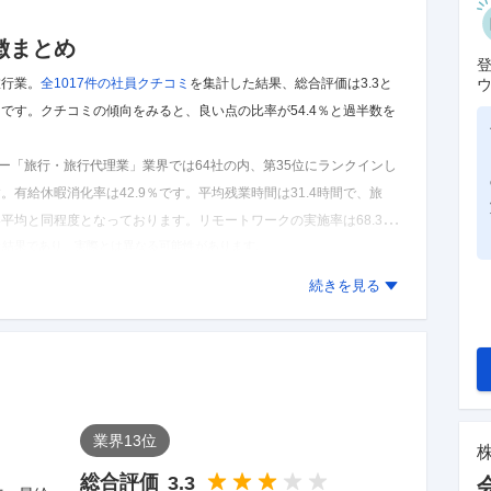
徴まとめ
旅行業。
全1017件の
社員クチコミ
を集計した結果、
総合評価は3.3と
向です。
クチコミの傾向をみると、良い点の比率が54.4％と過半数を
ー「旅行・旅行代理業」業界では64社の内、第35位にランクインし
す。
有給休暇消化率は42.9％です。
平均残業時間は31.4時間で、旅
界平均と同程度となっております。
リモートワークの実施率は68.3％
た結果であり、実際とは異なる可能性があります。
続きを見る
業界
13
位
総合評価
3.3