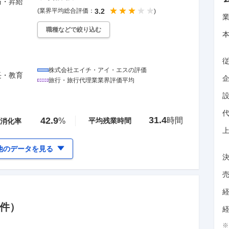
与・昇給
(業界平均総合評価：
3.2
)
職種などで絞り込む
株式会社エイチ・アイ・エス
の評価
長・教育
企
旅行・旅行代理業
業界評価平均
31.4
42.9
時間
%
平均残業時間
消化率
他のデータを見る
件）