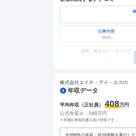
仕事内容
200
件
成長・働きがい・キャリア
70
件
ワークライフバランス
82
件
株式会社エイチ・アイ・エス
の
年収データ
副業
35
件
408
平均年収（正社員）
万円
人事・評価制度
公式年収※：
549
万円
33
件
※有価証券報告書公表の情報です。
企業の選考に関するクチコミ
全998件の年収・給与情報を集計し