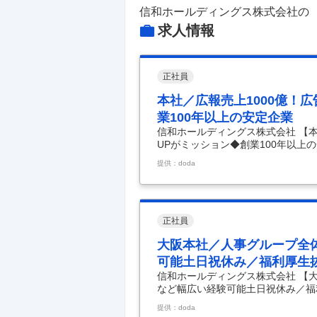
信和ホールディングス株式会社
の
求人情報
正社員
本社／広報売上1000億！
業100年以上の安定企業
信和ホールディングス株式会社 【本
UPがミッション◆創業100年以上の
広告戦略の立案など◆認知度UPがミ
提供：doda
内容】 【代理店出身の方も活躍！
アの対応等認知度向上がミッション
グループ／広告企画から効果測定ま
転勤無／福利厚生充実！社員の家族
＼創業
…
正社員
大阪本社／人事グループ全
可能土日祝休み／福利厚生
信和ホールディングス株式会社 【
など幅広い経験可能土日祝休み／福
全体の採用、戦略・組織開発など幅
提供：doda
事内容】 【年間約100名採用を目指