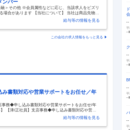
メンバー
金融＞その他 ※会員属性などに応じ、当該求人をビズリ
る場合があります 【当社について】 当社は商品先物取
う金融事業者です。 設立から培った信頼のもと、資本
給与等の情報を見る
--
盤を確立しています。 現在はさらなる事業拡大フェー
現に向けて組織強化を急速に進めています。 ビジネスが
平
--
バックオフィス、特に「経理部門」の体制強化が、今後
この会社の求人情報をもっと見る
なっています。 【募集背景】 組織の拡大に伴い、日々
--
平
--
B
--
込み書類対応や営業サポートをお任せ／年
平
--
店事務◆申し込み書類対応や営業サポートをお任せ/年
内容】 【津/正社員】支店事務◆申し込み書類対応や営業
Iターン歓迎 【具体的な仕事内容】 ＜証券営業からのキ
給与等の情報を見る
--
転勤なし/創業約100年の老舗企業＞ ■業務内容： 全国
にアシスタントとして従事していただきます。（※配
平