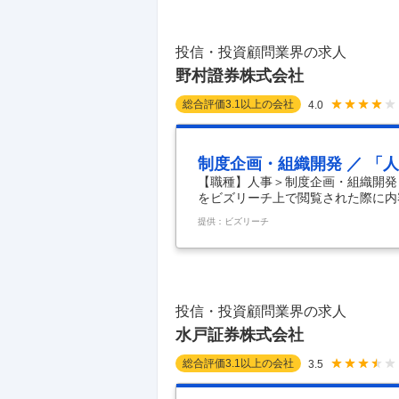
属支店はご要望に応じます。ご希望
務関連】 ・口座開設や住所変更な
投信・投資顧問業界の求人
野村證券株式会社
総合評価
3.1
以上の会社
4.0
制度企画・組織開発 ／ 「
【職種】人事＞制度企画・組織開発
をビズリーチ上で閲覧された際に内容が異な
野村グループは全世界で約26,000
提供：ビズリーチ
の国と地域でビジネスを展開するグ
式会社人事企画部は、野村グループ
ーとして、マネジメントからの人事
るコンサルティング機能を担ってい
投信・投資顧問業界の求人
水戸証券株式会社
総合評価
3.1
以上の会社
3.5