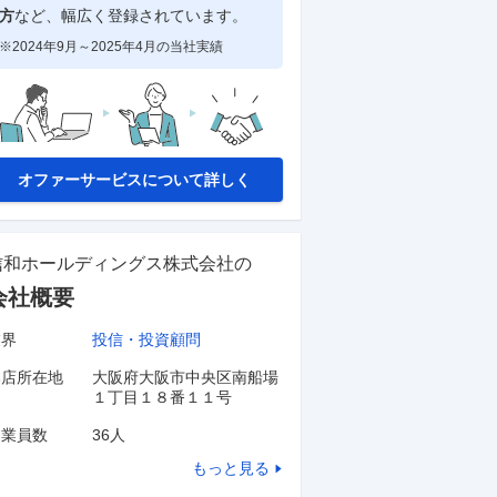
方
など、幅広く登録されています。
※2024年9月～2025年4月の当社実績
オファーサービスについて詳しく
信和ホールディングス株式会社
の
会社概要
業界
投信・投資顧問
本店所在地
大阪府大阪市中央区南船場
１丁目１８番１１号
従業員数
36人
もっと見る