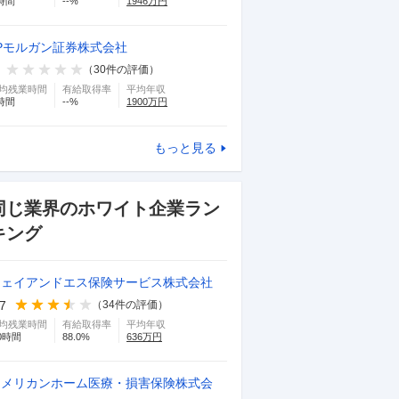
時間
--
%
1946
万円
Pモルガン証券株式会社
（
30
件の評価）
均残業時間
有給取得率
平均年収
時間
--
%
1900
万円
もっと見る
同じ業界のホワイト企業ラン
キング
ジェイアンドエス保険サービス株式会社
.7
（
34
件の評価）
均残業時間
有給取得率
平均年収
0
時間
88.0
%
636
万円
アメリカンホーム医療・損害保険株式会