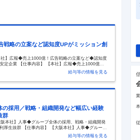
広告戦略の立案など認知度UPがミッション創
社】広報◆売上1000億！広告戦略の立案など◆認知度
安定企業 【仕事内容】 【本社】広報◆売上1000億！
ッション◆創業100年以上の安定企業 【具体的な仕事
給与等の情報を見る
グループ全体の広告宣伝をお任せ◆CMなどマスメディ
◆売り上げ1000億以上の不動産ディベロッパー・信和
でプロジェクト推進業務を担う★年休124日・土日祝／
まで大切に・人間ドックや予防接種は家族分まで◎】
体の採用／戦略・組織開発など幅広い経験
抜群
大阪本社】人事◆グループ全体の採用、戦略・組織開発
利厚生抜群 【仕事内容】 【大阪本社】人事◆グループ
広い経験可能土日祝休み／福利厚生抜群 【具体的な仕
給与等の情報を見る
す／年休124日・土日祝／転勤無／売り上げ1000億突