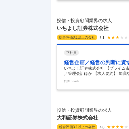
の新たな戦略として保険のスペシャ
ました。 新規開拓をメインとして
ますのでより多くのお
…
投信・投資顧問業界の求人
いちよし証券株式会社
総合評価
3.1
以上の会社
3.1
正社員
経営企画／経営の判断に資
いちよし証券株式会社 【プライム
／管理会計ほか 【求人要約】 知識
厚生が充実、ワーク・イン・ライフ
提供：doda
年の４月から新中計「ターゲット５
働ける職場です◎ 当社は「お客様
念とし、創業以来、お客様との信頼
けて参りました。 今回は、今後の
に関する業務を幅広く任
…
投信・投資顧問業界の求人
大和証券株式会社
総合評価
3.1
以上の会社
4.0