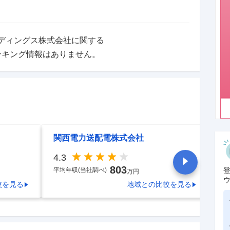
ディングス株式会社
に関する
ンキング情報はありません。
関西電力送配電株式会社
サ
4.3
4.
803
平均年収(当社調べ)
平
万円
較を見る
地域
との比較を見る