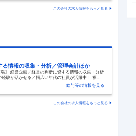
リストが在籍する専門チームを立ち上げることになり
この会社の求人情報をもっと見る
行って頂きますが、当社が保有するマーケットも提供し
する情報の収集・分析／管理会計ほか
市場】 経営企画／経営の判断に資する情報の収集・分析
や経験が活かせる／幅広い年代の社員が活躍中！ 福利
の実現を支援 完全週休２日制、各種休暇制度あり◎ 今
給与等の情報を見る
」がスタート！ 会社の成長を感じながら、腰を据えて
に信頼され、選ばれる企業であり続ける」ことを経営理
関係を何より一番としたサービスのご提供を実践し続
この会社の求人情報をもっと見る
事業拡大に向けて新しい風を取り入れるべく、経営企画