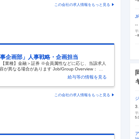
のエリアをお聞かせください。） ■職務内容 【証券事
--
この会社の求人情報をもっと見る
ど各種申込書類の精査・登録・照合 ・各種伝票類の
…
J
--
平
--
人事企画部」人事戦略・企画担当
 【業種】金融＞証券 ※会員属性などに応じ、当該求人
る場合があります Job/Group Overview： ・
人、日本国内で約15,000人の社員が所属し、全世界約30
給与等の情報を見る
ローバル金融サービス・グループです。 ・野村證券株
の人事グループにおけるソリューション・プロバイダ
戦略に関する問題提起に対して解決策を企画・立案す
この会社の求人情報をもっと見る
ます。 ・人的資本経営が注目される中、野村グルー
…
3
平
5.