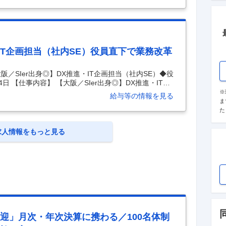
ループ本社ビル勤務／福利厚生充実！社員の家族まで
分まで◎】 創業100年以上！不動産ディベロッパー×
とし関東や海外にまで幅広い事業展開をする信和グル
・IT企画担当（社内SE）役員直下で業務改革
／SIer出身◎】DX推進・IT企画担当（社内SE）◆役
日 【仕事内容】 【大阪／SIer出身◎】DX推進・IT企
改革◆信和G◆年休124日 【具体的な仕事内容】 【★
※
給与等の情報を見る
売り上げ1000億突破！5年後に売上2倍を目指す成長
ま
福利厚生充実！社員の家族まで大切に・人間ドックや
た
00年以上！不動産ディベロッパー×ゼネコン★信和グル
務そのものを変えるDX・IT戦略を担う社
…
求人情報をもっと見る
歓迎」月次・年次決算に携わる／100名体制