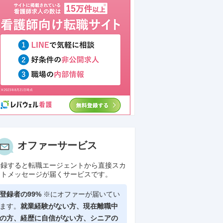
ントリーホールディングス株式会社
オファーサービス
3
938
均年収(当社調べ)
登録すると転職エージェントから直接スカ
万円
ウトメッセージが届くサービスです。
地域
との比較を見る
登録者の99%
※にオファーが届いてい
ます。
就業経験がない方、現在離職中
の方、
経歴に自信がない方、シニアの