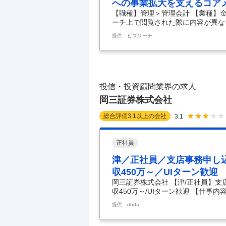
への事業拡大を支えるコア
【職種】管理＞管理会計 【業種】
ーチ上で閲覧された際に内容が異な
引や店頭商品デリバティブ取引を扱
提供：ビズリーチ
金1億円という非常に強固な財務基
ズにあり、 社員数100名体制の実
ダイナミックに成長している今、 
の事業成長において重要なテーマと
発生する取引の規
…
投信・投資顧問業界の求人
岡三証券株式会社
総合評価
3.1
以上の会社
3.1
正社員
津／正社員／支店事務申し
収450万～／UIターン歓迎
岡三証券株式会社 【津/正社員】支
収450万～/UIターン歓迎 【仕事
サポートをお任せ/年収450万～/U
提供：doda
ャリアチェンジ歓迎/手厚い福利厚生/
各営業店にて証券バック事務を中心