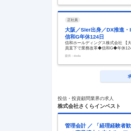
破！さらなる拡大計画あり！信和グ
大切に・人間ドックや予防接種は家族
ゼネコンとして、関西をメイン拠点
ープ 信和ホール
…
正社員
大阪／SIer出身／DX推進
信和G年休124日
信和ホールディングス株式会社 【大阪
員直下で業務改革◆信和G◆年休124
画担当（社内SE）◆役員直下で業務
提供：doda
業務効率化・DX推進がミッション★
企業／信和グループ本社ビル勤務／
予防接種は家族分まで◎】 ＼創業1
ープ／ 次の成長フェーズに向け、業
投信・投資顧問業界の求人
株式会社さくらインベスト
管理会計 ／ 「経理経験者