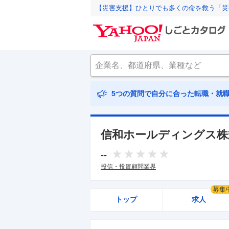
【災害支援】ひとりでも多くの命を救う「災
5つの質問で自分に合った転職・就
信和ホールディングス株
--
投信・投資顧問業界
募集
トップ
求人