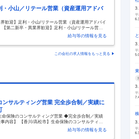
利・小山／リテール営業（資産運用アドバ
3
平
6.
業界歓迎】足利・小山/リテール営業（資産運用アドバイ
 【第二新卒・異業界歓迎】足利・小山/リテール営業
総合職 【具体的な仕事内容】 【※第二新卒・異業界歓
給与等の情報を見る
証券会社にて、リテール営業をご担当いただきます。
3
く、風通しがよく、フラットな環境が整っていま
資産運用アドバイザーとしてご就業頂きます。 ・最初は
平
この会社の求人情報をもっと見る
5.
営業先は個人・中小企業のオーナー様が中心で、特に
3
平
7.
コンサルティング営業 完全歩合制／実績に
可
生命保険のコンサルティング営業 ◆完全歩合制／実績
事内容】 【香川/高松市】生命保険のコンサルティン
3
評価制度／直行直帰可 【具体的な仕事内容】 【中途
平
給与等の情報を見る
イベート充実可能な就業環境年休123日】 ■募集背
6.
みである機動力を武器にしています。この度、保険事業