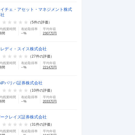
ドイチェ・アセット・マネジメント株式
会社
（
5
件の評価）
均残業時間
有給取得率
平均年収
時間
--
%
2307
万円
クレディ・スイス株式会社
（
27
件の評価）
均残業時間
有給取得率
平均年収
時間
--
%
2214
万円
NPパリバ証券株式会社
（
10
件の評価）
均残業時間
有給取得率
平均年収
時間
--
%
2033
万円
バークレイズ証券株式会社
（
31
件の評価）
均残業時間
有給取得率
平均年収