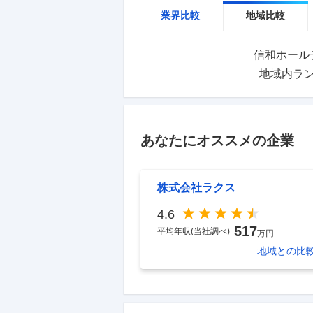
業界比較
地域比較
信和ホール
地域内ラ
あなたにオススメの企業
株式会社ラクス
4.6
517
平均年収(当社調べ)
万円
地域
との比