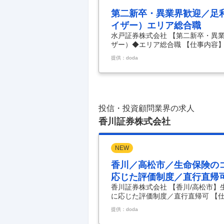
第二新卒・異業界歓迎／足
イザー）エリア総合職
水戸証券株式会社 【第二新卒・異
ザー）◆エリア総合職 【仕事内容】
（資産運用アドバイザー）◆エリア
提供：doda
迎！茨城県水戸市発祥の地域密着型
実績こそがすべてという考え方はな
す。】 ■業務内容： ・お客さまの
新規開拓営業を担当して頂きます。
個人顧客へ力を入れています
…
投信・投資顧問業界の求人
香川証券株式会社
NEW
香川／高松市／生命保険の
応じた評価制度／直行直帰
香川証券株式会社 【香川/高松市】
に応じた評価制度／直行直帰可 【仕
グ営業 ◆完全歩合制／実績に応じた
提供：doda
入社者多数在籍／自由な働き方でプラ
景： 当社は、独立系証券会社の強