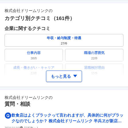
株式会社ドリームリンク
の
カテゴリ別クチコミ（
161
件）
企業に関するクチコミ
年収・給与制度・待遇
27
件
仕事内容
職場の雰囲気
38
件
22
件
成長・働きがい・キャリア
退職検討理由
22
件
10
件
もっと見る
ワークライフバランス
女性の活躍・働きやすさ
10
件
8
件
株式会社ドリームリンク
の
副業
テレワーク・リモートワーク
質問・相談
2
件
2
件
人事・評価制度
入社理由・入社後ギャップ
飲食店はよくブラックって言われますが、具体的に何がブラッ
9
件
7
件
クなのでしょうか？ 株式会社ドリームリンク 半兵ヱが新店舗
をだしたのでバイトし...
企業の選考に関するクチコミ
回答数：