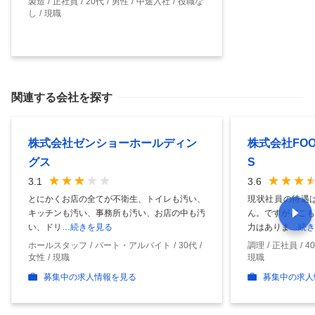
製造
正社員
20代
男性
中途入社
役職な
し
現職
関連する会社を探す
株式会社ゼンショーホールディン
株式会社FOOD
グス
S
3.1
3.6
とにかくお店の全てが不衛生、トイレも汚い、
現状社員の待遇
キッチンも汚い、事務所も汚い、お店の中も汚
ん。ですがどこも
い、ドリ
…続きを見る
力はありま
…続き
ホールスタッフ
パート・アルバイト
30代
調理
正社員
4
女性
現職
現職
募集中の求人情報を見る
募集中の求人