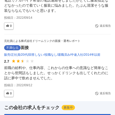
電話でアルバイト希望の電話連絡をしましたがとくに服装指定な
どなかったので着ていく服装に悩みました。たぶん清潔そうな服
装ならなんでもいいと思います。
投稿日：
2022/09/14
0
違反報告
元社員による株式会社ドリームリンクの面接・選考レポート
面接
不満な点
販売
正社員
20代
回答しない
役職なし
退職済み
中途入社
2014年以前
2.7
前職の給料や、仕事内容、これからの仕事への意識など簡単なこ
とから世間話もしました。せっかくドリンクも出してくれたのに
話に夢中で飲めませんでした。
投稿日：
2022/09/12
0
違反報告
この会社の求人をチェック
募集中