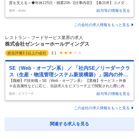
質を支える＞◆年休125日・残業20h 【仕事内容】 【春日井】コメダの
パン工場品質管理＜現場×改善で品質を支える＞◆年休125日・残業20h
給与等の情報を見る
提供：doda
【具体的な仕事内容】 ★品質管理に加え、製造現場での工程改善にも携
われる環境 ★自社工場で原料～製造～製品まで一貫して関与可能 ★年休
125日／残業約20hと働きやすい環境 ★海外展開・新業態もあり長期キ
この会社の求人情報をもっと見る
ャリア形成が可能 ■募集背景 店舗拡大に伴い品質への期待が高まってお
り、安定供給体制強化のため増員募集です。 検査に留まらず、現場と連
レストラン・フードサービス業界の求人
携した品質向上に取り組める方を求めています。 ■職務
…
株式会社ゼンショーホールディングス
総合評価
3.1
以上の会社
3.1
SE（Web・オープン系） ／ 「社内SE／リーダークラ
ス（生産・物流管理システム新規構築）」国内の外食
企業トップクラス／ITへ惜しまない投資／自身がやり
【職種】IT技術職＞SE（Web・オープン系） 【業種】サービス＞外食
※会員属性などに応じ、当該求人をビズリーチ上で閲覧された際に内容
たいことをかたちにできます／すき家・はま寿司のゼ
が異なる場合があります ■企業・求人の特色 1982年6月創業「世界から
ンショー
給与等の情報を見る
提供：ビズリーチ
飢餓と貧困を撲滅する」 という企業理念を本気で追及し国内、海外で飲
食店を運営。 外食産業の中でもずば抜けて、M&Aや自動化・ITなどへの
積極投資。 事業拡大を目指しています。 ■業務内容 ■ゼンショーHDの強
この会社の求人情報をもっと見る
みである、MMD（マスマーチャンダイジング）の根幹を担う、物流、在
庫管理、生産管理などのサプライチェーンに関わるシステムの新規開
発・プロジェクト進行をお任せします。 物流センターDX化
…
関連する求人を見る