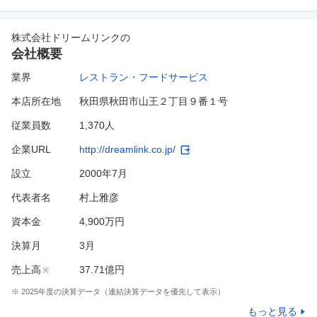
株式会社ドリームリンク
の
会社概要
業界
レストラン・フードサービス
本店所在地
秋田県秋田市山王２丁目９番１号
従業員数
1,370人
企業URL
http://dreamlink.co.jp/
設立
2000年7月
代表者名
村上雅彦
資本金
4,900万円
決算月
3
月
売上高
37.71億円
※
※
2025
年度の決算データ（連結決算データを優先して表示）
もっと見る