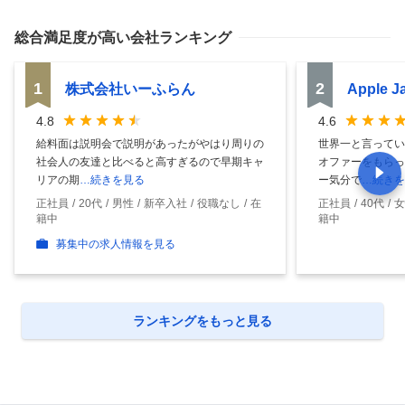
総合満足度
が高い会社ランキング
1
2
株式会社いーふらん
Apple 
4.8
4.6
給料面は説明会で説明があったがやはり周りの
世界一と言ってい
社会人の友達と比べると高すぎるので早期キャ
オファーをもらっ
リアの期
…続きを見る
ー気分で
…続きを
正社員
20代
男性
新卒入社
役職なし
在
正社員
40代
女
籍中
籍中
募集中の求人情報を見る
ランキングをもっと見る