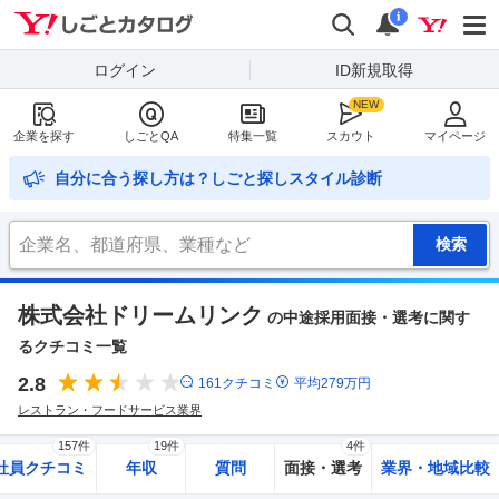
Yahoo!しごとカタログ
検索
通知
i
ログイン
ID新規取得
企業を探す
しごとQA
特集一覧
スカウト
マイページ
自分に合う探し方は？しごと探しスタイル診断
株式会社ドリームリンク
の中途採用面接・選考に関す
るクチコミ一覧
2.8
161
クチコミ
平均
279
万円
レストラン・フードサービス業界
157件
19件
4件
社員クチコミ
年収
質問
面接・選考
業界・地域比較