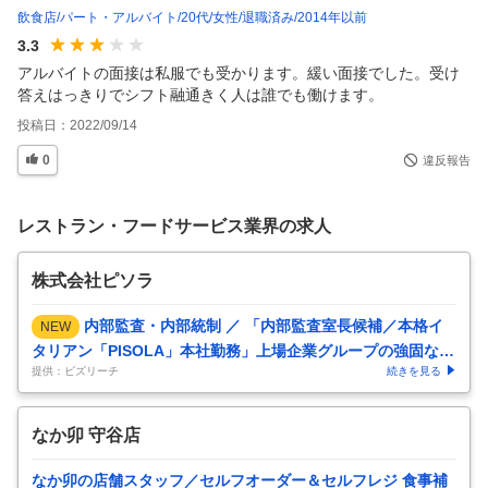
飲食店
パート・アルバイト
20代
女性
退職済み
2014年以前
3.3
アルバイトの面接は私服でも受かります。緩い面接でした。受け
答えはっきりでシフト融通きく人は誰でも働けます。
投稿日：
2022/09/14
0
違反報告
レストラン・フードサービス業界の求人
株式会社ピソラ
内部監査・内部統制 ／ 「内部監査室長候補／本格イ
NEW
タリアン「PISOLA」本社勤務」上場企業グループの強固なガ
提供：ビズリーチ
続きを見る
バナンス体制をゼロか
…
なか卯 守谷店
なか卯の店舗スタッフ／セルフオーダー＆セルフレジ 食事補