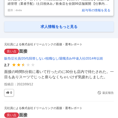
繕管理（業者手配）/土日祝休み／飲食店を全国99店舗展開 【仕事内
容】 ★未経験歓迎★【秋田市／転勤無し】店舗の修繕管理（業者手配）/
給与等の情報を見る
提供：doda
土日祝休み／飲食店を全国99店舗展開 【具体的な仕事内容】 ～未経験
歓迎/全国展開の居酒屋「薄利多売半兵衛」等の店舗修繕/地方創生・地域
活性にも寄与／残業月平均25時間～ ■職務内容： 全国約99店展開してい
る店舗の修繕対応（業者等の手配） まずは簡単な書類作成や電話応対等
求人情報をもっと見る
から始まり、徐々に修繕担当者として全国に展開している店舗の店舗管
理をお任せします。 ・店舗から来る各種修繕の報告や業者調整の依
…
元社員による株式会社ドリームリンクの面接・選考レポート
面接
良い点
販売
正社員
20代
回答しない
役職なし
退職済み
中途入社
2014年以前
2.7
面接の時間5分前に着いて行ったのに30分も店内で待たされた。一
目もありスーツでじっと座らなくちゃいけず気疲れしました。
投稿日：
2022/09/12
0
違反報告
元社員による株式会社ドリームリンクの面接・選考レポート
面接
良い点