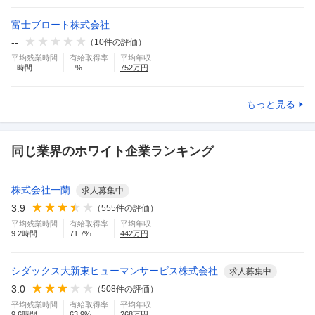
富士ブロート株式会社
--
（
10
件の評価）
平均残業時間
有給取得率
平均年収
--
時間
--
%
752
万円
もっと見る
同じ業界のホワイト企業ランキング
株式会社一蘭
求人募集中
3.9
（
555
件の評価）
平均残業時間
有給取得率
平均年収
9.2
時間
71.7
%
442
万円
シダックス大新東ヒューマンサービス株式会社
求人募集中
3.0
（
508
件の評価）
平均残業時間
有給取得率
平均年収
9.6
時間
63.9
%
268
万円