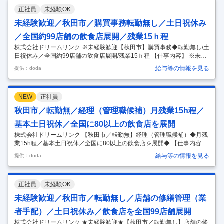
正社員
未経験OK
未経験歓迎／秋田市／購買事務転勤無し／土日祝休み
／全国約99店舗の飲食店展開／残業15ｈ程
株式会社ドリームリンク ※未経験歓迎【秋田市】購買事務◆転勤無し/土
日祝休み／全国約99店舗の飲食店展開/残業15ｈ程 【仕事内容】 ※未経
験歓迎【秋田市】購買事務◆転勤無し/土日祝休み／全国約99店舗の飲食
給与等の情報を見る
提供：doda
店展開/残業15ｈ程 【具体的な仕事内容】 ～全国約店99舗の飲食店を展
開！/飲食事業以外にも、食材輸入業務や酒蔵経営なども開始/事業拡大内
勤業務が中心/若手が多数活躍中/中途入社者多数在籍/転勤無し/マイカー
NEW
正社員
通勤可・駐車場完備～ ■職務内容： 飲食店の運営をメインに行い、郷土
料理や鉄板焼き・Barなどの幅広いブランドを展開している当社にて、
秋田市／転勤無／経理（管理職候補）月残業15h程／
購買スタッフとして活躍していただきます。具体的に
…
基本土日祝休／全国に80以上の飲食店を展開
株式会社ドリームリンク 【秋田市／転勤無】経理（管理職候補）◆月残
業15h程／基本土日祝休／全国に80以上の飲食店を展開◆ 【仕事内容】
【秋田市／転勤無】経理（管理職候補）◆月残業15h程／基本土日祝休
給与等の情報を見る
提供：doda
／全国に80以上の飲食店を展開◆ 【具体的な仕事内容】 ～残業平均15
ｈ程/居酒屋「薄利多売半兵衛」の運営会社/地方創生・地域活性にも寄与
～ ・＜食べログ百名店＞に複数店舗が選出！ たくさんのお客様より高評
正社員
未経験OK
価を頂いております！ ・経理のバックオフィス機能の強化を目的とした
増員募集を行います！ ≪こんな仕事をお任せします≫ 【経理】 ・伝票
未経験歓迎／秋田市／転勤無し／店舗の修繕管理（業
整理 ・会計ソフトへのデータ入力 ・月次決算、年次決算業
…
者手配）／土日祝休み／飲食店を全国99店舗展開
株式会社ドリームリンク ★未経験歓迎★【秋田市／転勤無し】店舗の修