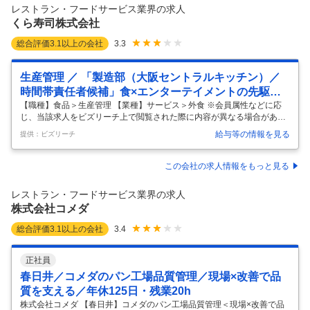
を加速させる経営基盤」へと進化させます。事業スピード向上、店舗運
レストラン・フードサービス業界の求人
営効率化、データ活用、ゼロトラスト、AI活用までを支え
…
くら寿司株式会社
総合評価
3.1
以上の会社
3.3
生産管理 ／ 「製造部（大阪セントラルキッチン）／
時間帯責任者候補」食×エンターテイメントの先駆
者”くら寿司”
【職種】食品＞生産管理 【業種】サービス＞外食 ※会員属性などに応
じ、当該求人をビズリーチ上で閲覧された際に内容が異なる場合があり
ます 【当社について】 くら寿司株式会社のコンセプトは「安心・美味し
給与等の情報を見る
提供：ビズリーチ
い・安い」。 創業当時からすべての食材において化学調味料、人工甘味
料、合成着色料、人工保存料を一切使用せず、日本文化である「見えな
いところこそ大事にする」姿勢を貫いています。 私たちは寿司チェーン
この会社の求人情報をもっと見る
としては後発ですが、「Food Revolution = 食の変革」を目指し、独自
性・存在価値を追求し、発展を続けています。 日本の食文化の代表であ
レストラン・フードサービス業界の求人
るお寿司を通して、すばらしき日本を再構築し、世界に伝えよう
…
株式会社コメダ
総合評価
3.1
以上の会社
3.4
正社員
春日井／コメダのパン工場品質管理／現場×改善で品
質を支える／年休125日・残業20h
株式会社コメダ 【春日井】コメダのパン工場品質管理＜現場×改善で品