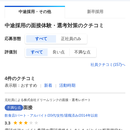
中途採用・その他
新卒採用
中途採用
の面接体験・選考対策のクチコミ
応募形態
すべて
正社員のみ
評価別
すべて
良い点
不満な点
社員クチコミ(
157
)へ
4
件のクチコミ
表示順：
おすすめ
新着
活動時期
元社員による株式会社ドリームリンクの面接・選考レポート
面接
不満な点
飲食店
パート・アルバイト
20代
女性
退職済み
2014年以前
3.3