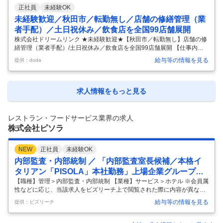
～ ・＜食べログ百名店＞に複数店舗が選出！ たくさんのお客様より高評
正社員
未経験OK
価を頂いております！ ・経理のバックオフィス機能の強化を目的とした
増員募集を行います！ ≪こんな仕事をお任せします≫ 【経理】 ・伝票
未経験歓迎／秋田市／転勤無し／店舗の修繕管理（業
整理 ・会計ソフトへのデータ入力 ・月次決算、年次決算業
…
者手配）／土日祝休み／飲食店を全国99店舗展開
株式会社ドリームリンク ★未経験歓迎★【秋田市／転勤無し】店舗の修
繕管理（業者手配）/土日祝休み／飲食店を全国99店舗展開 【仕事内
容】 ★未経験歓迎★【秋田市／転勤無し】店舗の修繕管理（業者手配）/
給与等の情報を見る
提供：doda
土日祝休み／飲食店を全国99店舗展開 【具体的な仕事内容】 ～未経験
歓迎/全国展開の居酒屋「薄利多売半兵衛」等の店舗修繕/地方創生・地域
活性にも寄与／残業月平均25時間～ ■職務内容： 全国約99店展開してい
る店舗の修繕対応（業者等の手配） まずは簡単な書類作成や電話応対等
求人情報をもっと見る
から始まり、徐々に修繕担当者として全国に展開している店舗の店舗管
理をお任せします。 ・店舗から来る各種修繕の報告や業者調整の依
…
レストラン・フードサービス業界の求人
株式会社ピソラ
NEW
正社員
未経験OK
内部監査・内部統制 ／ 「内部監査室長候補／本格イ
タリアン「PISOLA」本社勤務」上場企業グループの
強固なガバナンス体制をゼロから築く／「リゾート×
【職種】管理＞内部監査・内部統制 【業種】サービス＞ホテル ※会員属
性などに応じ、当該求人をビズリーチ上で閲覧された際に内容が異なる
本格イタリアン」で急成長中の企業で／組織の質を高
場合があります ■当社について 郊外ロードサイドで「PISOLA」ブラン
める責任者へ／リモート可・土日祝休みベース
給与等の情報を見る
提供：ビズリーチ
ドをチェーン展開している会社です。 「リゾートホテルのような空間で
本格イタリアンを」をコンセプトに、全国50店舗以上を運営しており、