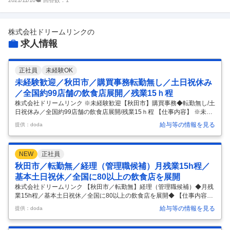
2021/11/10
1
中途採用面接・選考
新卒採用面接・選考
2
件
0件
株式会社ドリームリンク
の
求人情報
正社員
未経験OK
未経験歓迎／秋田市／購買事務転勤無し／土日祝休み
／全国約99店舗の飲食店展開／残業15ｈ程
株式会社ドリームリンク ※未経験歓迎【秋田市】購買事務◆転勤無し/土
日祝休み／全国約99店舗の飲食店展開/残業15ｈ程 【仕事内容】 ※未経
験歓迎【秋田市】購買事務◆転勤無し/土日祝休み／全国約99店舗の飲食
給与等の情報を見る
提供：doda
店展開/残業15ｈ程 【具体的な仕事内容】 ～全国約店99舗の飲食店を展
開！/飲食事業以外にも、食材輸入業務や酒蔵経営なども開始/事業拡大内
勤業務が中心/若手が多数活躍中/中途入社者多数在籍/転勤無し/マイカー
NEW
正社員
通勤可・駐車場完備～ ■職務内容： 飲食店の運営をメインに行い、郷土
料理や鉄板焼き・Barなどの幅広いブランドを展開している当社にて、
秋田市／転勤無／経理（管理職候補）月残業15h程／
購買スタッフとして活躍していただきます。具体的に
…
基本土日祝休／全国に80以上の飲食店を展開
株式会社ドリームリンク 【秋田市／転勤無】経理（管理職候補）◆月残
業15h程／基本土日祝休／全国に80以上の飲食店を展開◆ 【仕事内容】
【秋田市／転勤無】経理（管理職候補）◆月残業15h程／基本土日祝休
給与等の情報を見る
提供：doda
／全国に80以上の飲食店を展開◆ 【具体的な仕事内容】 ～残業平均15
ｈ程/居酒屋「薄利多売半兵衛」の運営会社/地方創生・地域活性にも寄与