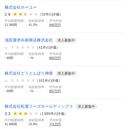
株式会社ホーユー
2.9
（
52
件の評価）
平均残業時間
有給取得率
平均年収
11.3
時間
41.3
%
944
万円
浅田屋伊兵衛商店株式会社
求人募集中
--
（
41
件の評価）
平均残業時間
有給取得率
平均年収
--
時間
--
%
860
万円
株式会社どうとんぼり神座
求人募集中
--
（
101
件の評価）
平均残業時間
有給取得率
平均年収
--
時間
--
%
857
万円
株式会社松屋フーズホールディングス
求人募集中
3.3
（
1,990
件の評価）
平均残業時間
有給取得率
平均年収
41.6
時間
33.9
%
771
万円