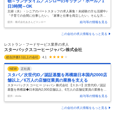
朝～ランチタイム／スシローのキッチン・ホール／1
日3時間～OK
主婦（夫）・シニアのパートスタッフの求人募集！未経験の方も活躍中♪
「子育ての合間に仕事したい」「家事と仕事を両立したい」そんな方に
スシローのパートはピッタリです♪1日3時間～OK。 【ホール】お任せす
給与等の情報を見る
提供：株式会社あきんどスシロー
るのはお持ち帰り商品の受付と受け渡しやテーブルの片付け、フロアの
清掃など。あなたの元気でお客様を笑顔にしてください 【キッチン】お
すしの調理や仕込み、食器の洗浄、厨房の清掃などが主なお仕事。おす
この会社の求人情報をもっと見る
しづくりなんて初めてという方も一から教えます 【主婦（夫）の方、活
躍中！】 勤務は週2日から。シフト制なので、時間の融通が利きます。
レストラン・フードサービス業界の求人
家事の合間や保育園のお迎えまでなど、都合のいい時間を有効に使って
スターバックスコーヒージャパン株式会社
お仕事
…
総合評価
3.1
以上の会社
4.1
NEW
正社員
スタバ／次世代ID／認証基盤を再構築日本国内2000店
舗以上／6万人の店舗従業員の業務を支える
スターバックス コーヒー ジャパン 株式会社 【スタバ】次世代ID／認証
基盤を再構築◆日本国内2,000店舗以上、6万人の店舗従業員の業務を支
える 【仕事内容】 【スタバ】次世代ID／認証基盤を再構築◆日本国内2,
給与等の情報を見る
提供：doda
000店舗以上、6万人の店舗従業員の業務を支える 【具体的な仕事内
容】 ～ITプロフェッショナルな視点で全社の業務改革をリード～ ■職務
概要・ミッション： 企業内のあらゆるテクノロジーサービスを支える次
この会社の求人情報をもっと見る
世代ID／認証基盤を再構築し、「守りのセキュリティ」から「事業成長