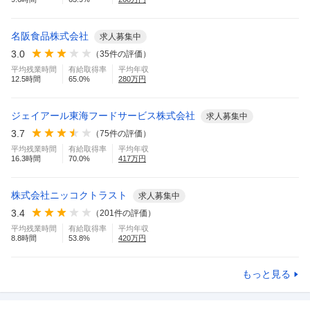
名阪食品株式会社
求人募集中
3.0
（
35
件の評価）
平均残業時間
有給取得率
平均年収
12.5
時間
65.0
%
280
万円
ジェイアール東海フードサービス株式会社
求人募集中
3.7
（
75
件の評価）
平均残業時間
有給取得率
平均年収
16.3
時間
70.0
%
417
万円
株式会社ニッコクトラスト
求人募集中
3.4
（
201
件の評価）
平均残業時間
有給取得率
平均年収
8.8
時間
53.8
%
420
万円
もっと見る