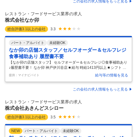
こだわりの窯焼きピッツァや生パスタを提供しています。2010年の創業
この会社の求人情報をもっと見る
以来「かかわる全ての人が幸せになれるレストラン」を理想に掲げ、現
在はさらなる店舗拡大を見据えた急成長を続けております。 《ブランド
レストラン・フードサービス業界の求人
紹介》 「PISOLA」 2010年12月に大阪府和泉市にて誕生し
…
株式会社なか卯
総合評価
3.1
以上の会社
3.3
パート・アルバイト
未経験OK
なか卯の店舗スタッフ／セルフオーダー＆セルフレジ
食事補助あり 履歴書不要
【なか卯の店舗スタッフ】 セルフオーダー＆セルフレジ◎食事補助あり
♪履歴書不要！ なか卯 神戸伊川谷店 ■ 給与 時給1413円以上 ■ シフト 週
1日以上 、1日2時間以上 ■ アクセス 神戸市営地下鉄西神・山手線（名谷
給与等の情報を見る
提供：マイナビバイト
駅～西神中央駅）伊川谷駅 ■ 時間帯 夜、夜勤 ■ 勤務地 神戸市西区 ＼履
歴書不要 ◆お得な食事補助あり ◆セルフ制なのでシンプルwork ◆週1
回・2時間から働けます！ ⇒働いた分の前払いも◎ ★"なか卯"スタッフ
この会社の求人情報をもっと見る
大募集★ 丼ぶりと京風うどんが大人気♪ お仕事はシンプルだから、 はじ
めてのバイトや未経験でも安心！ シフトも自分に合った働き方で◎ ● お
レストラン・フードサービス業界の求人
仕事情報 ■ 仕事内
…
株式会社あきんどスシロー
総合評価
3.1
以上の会社
3.5
NEW
パート・アルバイト
未経験OK