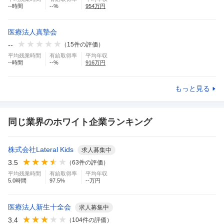
--
時間
--
%
954
万円
医療法人真摯会
--
（
15
件の評価）
平均残業時間
有給取得率
平均年収
--
時間
--
%
916
万円
もっと見る
同じ業界のホワイト企業ランキング
株式会社Lateral Kids
求人募集中
3.5
（
63
件の評価）
平均残業時間
有給取得率
平均年収
5.0
時間
97.5
%
--万円
医療法人新生十全会
求人募集中
3.4
（
104
件の評価）