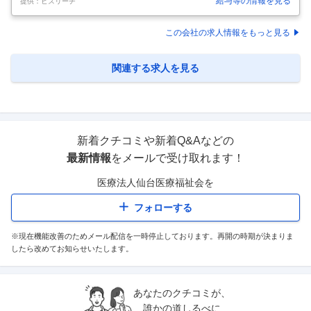
給与等の情報を見る
提供：ビズリーチ
総合サポート企業 エフィラグループは、医療・保育・障害福祉・介護な
ど、人が一生の間に出会うあらゆる困難を支える事業を、神奈川県を中
心に展開しています。 「50事業・50エリア・50社長（COLORS50）」
この会社の求人情報をもっと見る
という戦略を掲げ、現在16年目で11法人、30事業、従業員2,900名規模
へと急成長を遂げました。 神奈川県内における福祉事業の拠点数はNo.1
（※）を誇り、直近ではプロバスケットボールチームの経
…
関連する求人を見る
新着クチコミや新着Q&Aなどの
最新情報
をメールで受け取れます！
医療法人仙台医療福祉会
を
フォローする
※現在機能改善のためメール配信を一時停止しております。再開の時期が決まりま
したら改めてお知らせいたします。
あなたのクチコミが、
誰かの道しるべに