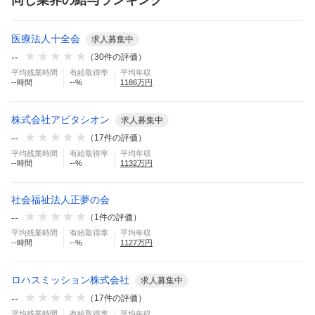
医療法人十全会
求人募集中
--
（
30
件の評価）
平均残業時間
有給取得率
平均年収
--
時間
--
%
1186
万円
株式会社アビタシオン
求人募集中
--
（
17
件の評価）
平均残業時間
有給取得率
平均年収
--
時間
--
%
1132
万円
社会福祉法人正夢の会
--
（
1
件の評価）
平均残業時間
有給取得率
平均年収
--
時間
--
%
1127
万円
ロハスミッション株式会社
求人募集中
--
（
17
件の評価）
平均残業時間
有給取得率
平均年収