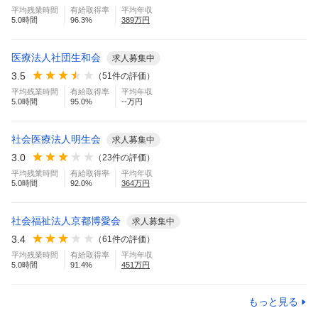
平均残業時間
有給取得率
平均年収
5.0
時間
96.3
%
389
万円
医療法人社団生和会
求人募集中
3.5
（
51
件の評価）
平均残業時間
有給取得率
平均年収
5.0
時間
95.0
%
--万円
社会医療法人明生会
求人募集中
3.0
（
23
件の評価）
平均残業時間
有給取得率
平均年収
5.0
時間
92.0
%
364
万円
社会福祉法人京都博愛会
求人募集中
3.4
（
61
件の評価）
平均残業時間
有給取得率
平均年収
5.0
時間
91.4
%
451
万円
もっと見る