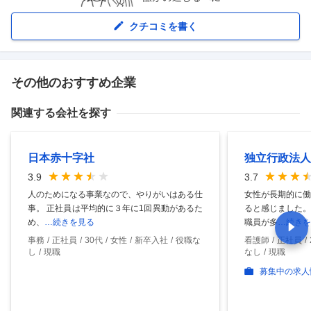
クチコミを書く
その他のおすすめ企業
関連する会社を探す
日本赤十字社
独立行政法人
3.9
3.7
人のためになる事業なので、やりがいはある仕
女性が長期的に働
事。 正社員は平均的に３年に1回異動があるた
ると感じました。
め、
…続きを見る
職員が多
…続きを
事務
正社員
30代
女性
新卒入社
役職な
看護師
正社員
し
現職
なし
現職
募集中の求人