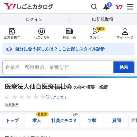
Yahoo!しごとカタログ
検索
通知
i
ログイン
ID新規取得
企業を探す
しごとQA
特集一覧
スカウト
マイページ
自分に合う探し方は？しごと探しスタイル診断
医療法人仙台医療福祉会
の会社概要・業績
--
6
クチコミ
医療業界
募集中
6件
トップ
求人
社員クチコミ
年収
質問
面