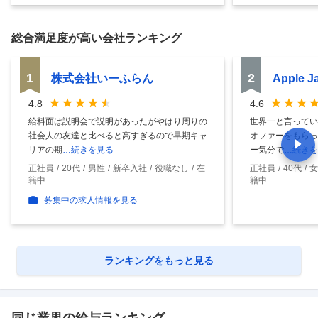
総合満足度
が高い会社ランキング
1
2
株式会社いーふらん
Apple 
4.8
4.6
給料面は説明会で説明があったがやはり周りの
世界一と言ってい
社会人の友達と比べると高すぎるので早期キャ
オファーをもらっ
リアの期
…続きを見る
ー気分で
…続きを
正社員
20代
男性
新卒入社
役職なし
在
正社員
40代
女
籍中
籍中
募集中の求人情報を見る
ランキングをもっと見る
同じ業界の給与ランキング