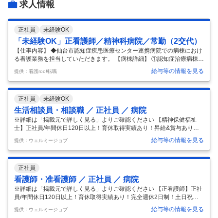
求人情報
正社員
未経験OK
「未経験OK」正看護師／精神科病院／常勤（2交代）
【仕事内容】 ◆仙台市認知症疾患医療センター連携病院での病棟におけ
る看護業務を担当していただきます。 【病棟詳細】 ①認知症治療病棟
・2～6階病棟：48床×5階 ・自宅や施設などで精神症状や行動障害のた
給与等の情報を見る
提供：看護roo!転職
めに看護が困難な認知症高齢者に対し、入院加療を行う病棟で ・作業療
法・精神療法・薬物療法を行い、症状の改善を目指します ②一般精神科
病棟 ・7階病棟：48床 ・主に認知症高齢者を対象としており、精神症状
正社員
未経験OK
の改善と内科的疾患の治療を目的としております。 【職員詳細】 看護師
人数 ：130人程度 平均勤続年数 ：5年 看護師平均年齢：33歳（20代~30
生活相談員・相談職 ／ 正社員 ／ 病院
代で全体の5割） 職員平均年齢 ：37歳
…
※詳細は「掲載元で詳しく見る」よりご確認ください 【精神保健福祉
士】正社員/年間休日120日以上！育休取得実績あり！昇給&賞与あり！
完全週休2日制！ 【雇用形態】：正社員 【募集職種】：生活相談員・相
給与等の情報を見る
提供：ウェルミージョブ
談職 【業務内容】： ○精神科デイケア・重度認知症デイケアでの相談員
業務○ ・居宅事業所や各関連施設との連絡調整 ・ご家族との相談、連絡
・デイケアのレク企画、運営など ※3名体制のため、経験がなくても指
正社員
導可能です。 ※業務変更範囲：変更なし 求人ID 600891
…
看護師・准看護師 ／ 正社員 ／ 病院
※詳細は「掲載元で詳しく見る」よりご確認ください 【正看護師】正社
員/年間休日120日以上！育休取得実績あり！完全週休2日制！土日祝お
休み！ 【雇用形態】：正社員 【募集職種】：看護師・准看護師 【業務
給与等の情報を見る
提供：ウェルミージョブ
内容】： ○仙台市認知症疾患医療センター連携病院での看護業務○ ※病棟