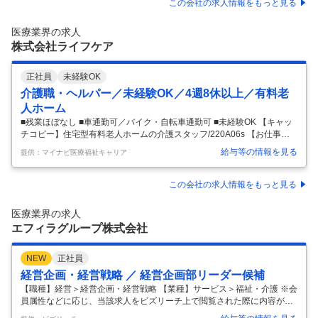
障害のある方向けのデイサービスの生活支援員・臨時職員求人です。
この会社の求人情報をもっと見る
【おすすめポイント】 ・比較的お若い利用者様が多くお一人お一人の創
作活動や体を動かす活動などのサポートを行って頂きます。 ・資格や経
医療業界の求人
験は問いません！無資格・未経験の方も歓迎！丁寧に指導いたします。
株式会社ライフケア
…
正社員
未経験OK
介護職・ヘルパー／未経験OK／4週8休以上／有料老
人ホーム
■残業ほぼなし ■車通勤可／バイク・自転車通勤可 ■未経験OK 【キャッ
チコピー】住宅型有料老人ホームの介護スタッフ/220A06s 【お仕事内
容】仕事内容】 利用者様への生活支援、介護サービスなどの介護業務全
給与等の情報を見る
提供：マイナビ医療福祉キャリア
般をお任せします。 具体的には… ・食事、服薬、排せつ、着替え、おむ
つ交換、入浴の介助 ・掃除、洗濯、シーツ交換 ・環境の整備、見守り
など キャリアアップについて リーダー→サービス提供責任者→施設長候
この会社の求人情報をもっと見る
補の順でキャリアアップ可能！ 資格取得支援制度もあるので積極的に活
用していただけます。 給与・手当て 給与 月給 275,000円～295,000円
医療業界の求人
基本給（160,000円～170,0
…
エフィラグループ株式会社
NEW
正社員
経営企画・経営戦略 ／ 経営企画部リーダー候補
【職種】経営＞経営企画・経営戦略 【業種】サービス＞福祉・介護 ※会
員属性などに応じ、当該求人をビズリーチ上で閲覧された際に内容が異
なる場合があります ■事業概要：地域の「生ききる」を支える、人生の