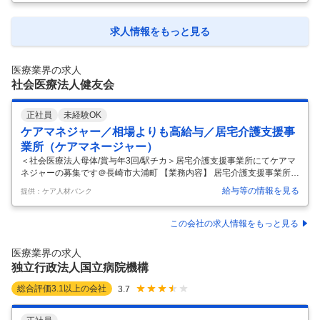
管理、看護教育などの中から適性に合わせた業務をしていただきます。
※業務変更範囲：変更なし ◇私たち自身が受けたいと思う医療・福祉・
介護を創造していくことを理念としております。 求人ID 600879
…
求人情報をもっと見る
医療業界の求人
社会医療法人健友会
正社員
未経験OK
ケアマネジャー／相場よりも高給与／居宅介護支援事
業所（ケアマネージャー）
＜社会医療法人母体/賞与年3回/駅チカ＞居宅介護支援事業所にてケアマ
ネジャーの募集です＠長崎市大浦町 【業務内容】 居宅介護支援事業所に
おけるケアマネジャー業務全般 ・居宅サービス計画作成、利用者宅訪問
給与等の情報を見る
提供：ケア人材バンク
・介護、福祉に関する相談業務 ・サービス事業所、行政、主治医等との
連絡相談 ※訪問は原付、または公用車になります 【応募条件】 介護支
援専門員 普通自動車運転免許（AT限定可）又は原動機付自転車免許
この会社の求人情報をもっと見る
【施設形態】 居宅介護支援事業所 【募集資格】 ケアマネジャー 【おす
すめポイント】 【法人概要・拠点】 ・創立から約半世紀、被爆者や障害
医療業界の求人
者の医療、労災職業病、保健予防・健康づくり活動、生活習慣病
…
独立行政法人国立病院機構
総合評価
3.1
以上の会社
3.7