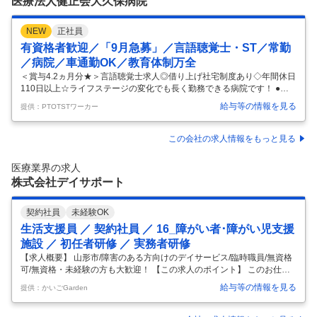
医療法人健正会大久保病院
NEW
正社員
有資格者歓迎／「9月急募」／言語聴覚士・ST／常勤
／病院／車通勤OK／教育体制万全
＜賞与4.2ヵ月分★＞言語聴覚士求人◎借り上げ社宅制度あり◇年間休日
110日以上☆ライフステージの変化でも長く勤務できる病院です！ ●借
り上げ制度などもありますので、遠方にお住まいの方も安心ですね◎言
給与等の情報を見る
提供：PTOTSTワーカー
語聴覚士さんの新生活を応援します☆彡 ●年間休日112日とお休みがし
っかり確保されていますので、プライベートも充実できます★残業はほ
ぼありません！ ●育児休業の取得実績もありライフステージが変化して
この会社の求人情報をもっと見る
もキャリアを諦めることなく、お仕事を続けることができます★時短勤
務も相談可能です♪ アドバイザーより 長崎市戸石町にある＜大久保病院
医療業界の求人
＞では、職員の働き方やワークライフバランスを大切にされています☆
株式会社デイサポート
彡子
…
契約社員
未経験OK
生活支援員 ／ 契約社員 ／ 16_障がい者･障がい児支援
施設 ／ 初任者研修 ／ 実務者研修
【求人概要】 山形市/障害のある方向けのデイサービス/臨時職員/無資格
可/無資格・未経験の方も大歓迎！ 【この求人のポイント】 このお仕事
はツクイスタッフが運営する「かいごGarden」からのご紹介です。キャ
給与等の情報を見る
提供：かいごGarden
リアアドバイザーがあなたの希望に沿ったお仕事を紹介します。完全無
料なのでお気軽にご相談ください。 【職場の情報・おすすめポイント】