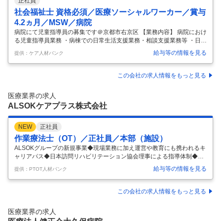
正社員
社会福祉士 資格必須／医療ソーシャルワーカー／賞与
4.2ヵ月／MSW／病院
病院にて児童指導員の募集です＠京都市右京区 【業務内容】 病院におけ
る児童指導員業務 ・病棟での日常生活支援業務・相談支援業務等 ・日中
活動、趣味活動支援障害福祉サービスの利用調整 【応募条件】 社会福祉
給与等の情報を見る
提供：ケア人材バンク
士 精神保健福祉士 【施設形態】 病院 【募集資格】 社会福祉士 お気軽に
お問い合わせください。
…
この会社の求人情報をもっと見る
医療業界の求人
ALSOKケアプラス株式会社
NEW
正社員
作業療法士（OT）／正社員／本部（施設）
ALSOKグループの新規事業◆現場業務に加え運営や教育にも携われるキ
ャリアパス◆日本訪問リハビリテーション協会理事による指導体制◆直
行直帰可能な柔軟な働き方 【給与】 【月給】350,000円- 0.00カ月分/年
給与等の情報を見る
提供：PTOT人材バンク
賞与なし 【コメント】 ALSOKグループが運営する介護施設の入居者を
対象に、リハビリサービスを提供する新規事業部門です。 特定の施設に
常駐せず、担当エリア内の施設を巡回し、利用者様の評価やプログラム
この会社の求人情報をもっと見る
立案、非常勤スタッフの指導などを行います。 ・ワークライフバランス
年間休日は115日で、原則として土日が休みですが、業務状況により振
医療業界の求人
替勤務の可能性があります。 業務に合わせて直行直帰
…