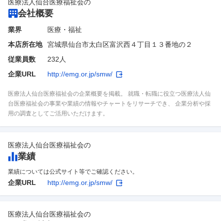
医療法人仙台医療福祉会
の
会社概要
業界
医療・福祉
本店所在地
宮城県仙台市太白区富沢西４丁目１３番地の２
従業員数
232人
企業URL
http://emg.or.jp/smw/
医療法人仙台医療福祉会の企業概要を掲載。 就職・転職に役立つ医療法人仙
台医療福祉会の事業や業績の情報やチャートをリサーチでき、 企業分析や採
用の調査としてご活用いただけます。
医療法人仙台医療福祉会
の
業績
業績については公式サイト等でご確認ください。
企業URL
http://emg.or.jp/smw/
医療法人仙台医療福祉会
の