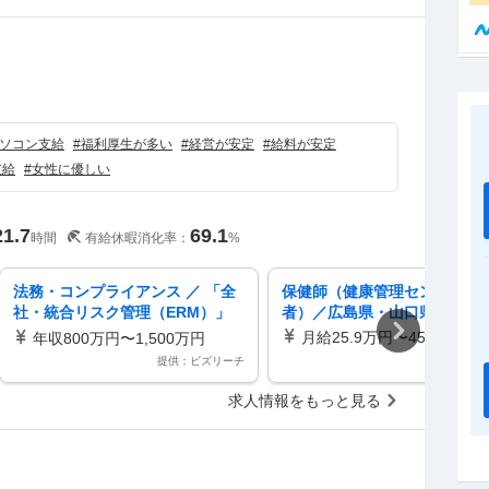
）
ソコン支給
#
福利厚生が多い
#
経営が安定
#
給料が安定
支給
#
女性に優しい
21.7
69.1
時間
有給休暇消化率：
%
法務・コンプライアンス ／ 「全
保健師（健康管理センター勤
社・統合リスク管理（ERM）」
者）／広島県・山口県
グループ全体の企業価値向上を牽
月給25.9万円〜45.9万円
年収800万円〜1,500万円
引する戦略的リスクマネジメント
提供：ビズリーチ
スタ
担当
求人情報をもっと見る