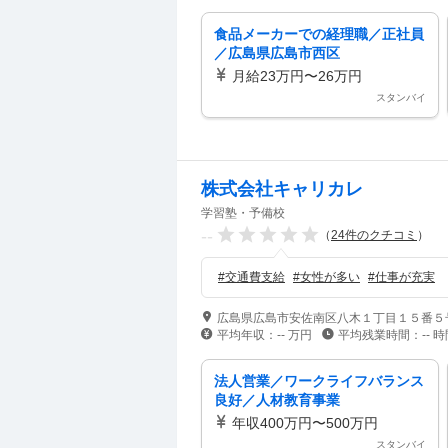
食品メーカーでの経理職／正社員
／広島県広島市西区
月給23万円〜26万円
スタンバイ
株式会社キャリカレ
学習塾・予備校
--
（
24
件のクチコミ
）
#
交通費支給
#
女性が多い
#
仕事が充実
広島県広島市安佐南区八木１丁目１５番５
平均年収：
--
万円
平均残業時間：
--
時
法人営業／ワークライフバランス
良好／人材教育事業
年収400万円〜500万円
スタンバイ