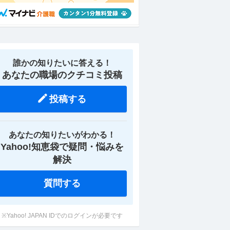
誰かの知りたいに答える！
あなたの職場のクチコミ投稿
投稿する
あなたの知りたいがわかる！
務
中電病院の医療事務正社員 未経
看護助手／広島県広島市
Yahoo!知恵袋で疑問・悩みを
験OK 完全土日祝休み 駅チカ3分
0万以上可／賞与あり／
20日以上可
月給16.6万円〜
解決
月給20万円〜29.7
ンバイ
スタンバイ
質問する
※Yahoo! JAPAN IDでのログインが必要です