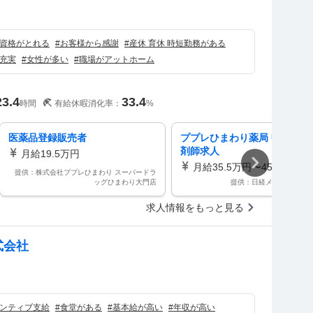
）
資格がとれる
#
お客様から感謝
#
産休 育休 時短勤務がある
充実
#
女性が多い
#
職場がアットホーム
23.4
33.4
時間
有給休暇消化率：
%
医薬品登録販売者
ププレひまわり薬局 中山店の
剤師求人
月給19.5万円
月給35.5万円〜45万円
提供：株式会社ププレひまわり スーパードラ
ッグひまわり大門店
提供：日経メディカルワ
求人情報をもっと見る
式会社
）
ンティブ支給
#
食堂がある
#
基本給が高い
#
年収が高い