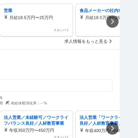
営業
食品メーカーの社内SE
月給18.5万円〜25万円
月給18.5万円〜25万円
スタンバイ
スタ
求人情報をもっと見る
号
間
有給休暇消化率：
--
%
法人営業／未経験可／ワークライ
法人営業「ワークライフバラ
フバランス良好／人材教育事業
良好／人材教育事業」／年収4
万円／500万円
年収350万円〜450万円
年収400万円〜549万円
スタンバイ
スタ