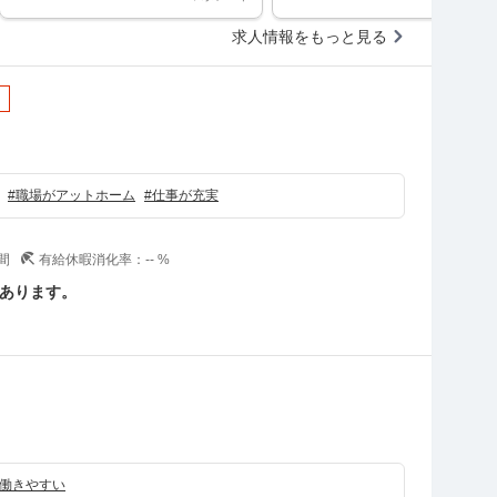
求人情報をもっと見る
#
職場がアットホーム
#
仕事が充実
間
有給休暇消化率：
--
%
あります。
働きやすい