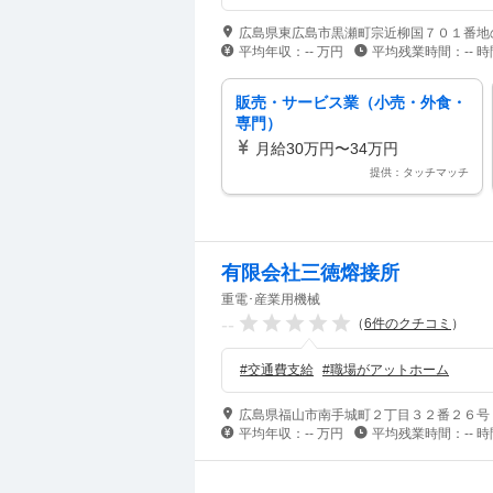
広島県東広島市黒瀬町宗近柳国７０１番地
平均年収：
--
万円
平均残業時間：
--
時
販売・サービス業（小売・外食・
専門）
月給30万円〜34万円
提供：タッチマッチ
有限会社三徳熔接所
重電･産業用機械
--
（
6
件のクチコミ
）
#
交通費支給
#
職場がアットホーム
広島県福山市南手城町２丁目３２番２６号
平均年収：
--
万円
平均残業時間：
--
時