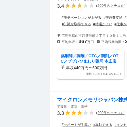
3.4
（
299
件のクチコミ
#
モチベーションが上がる
#
交通費支給
#
#
知識が取得できる
#
待遇がよい
#
仕事が
広島県福山市西新涯町２丁目１０番１１号
367
平均年収：
万円
平均残業時間：
薬剤師／調剤／OTC／調剤／OT
C／ププレひまわり薬局 本庄店
年収440万円〜600万円
提供：EUSTYLE CAREER
マイクロンメモリジャパン株
半導体・電気・電子
3.3
（
209
件のクチコミ
#
サポートが手厚い
#
異動できる
#
インセ