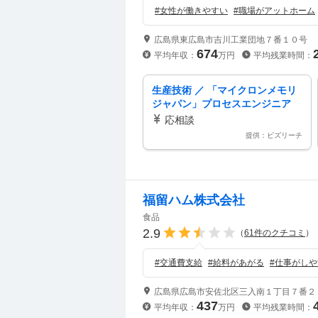
#
女性が働きやすい
#
職場がアットホーム
広島県東広島市吉川工業団地７番１０号
674
平均年収：
万円
平均残業時間：
生産技術 ／ 「マイクロンメモリ
ジャパン」プロセスエンジニア
応相談
提供：ビズリーチ
福留ハム株式会社
食品
2.9
（
61
件のクチコミ
）
#
交通費支給
#
給料があがる
#
仕事がしや
広島県広島市安佐北区三入南１丁目７番２
437
平均年収：
万円
平均残業時間：