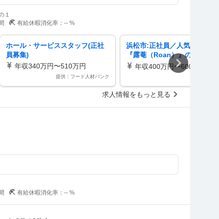
の１
間
有給休暇消化率：
--
%
ホール・サービススタッフ(正社
浜松市:正社員／人気食べ放題
員募集)
『露菴（Roan）』の店長候
最短3ヶ月で昇格チャンスあり
年収340万円〜510万円
年収400万円〜600万円
提供：フード人材バンク
提供：d
求人情報をもっと見る
間
有給休暇消化率：
--
%