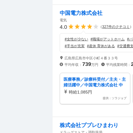
中国電力株式会社
電気
4.0
（
327
件のクチコミ
#
女性が少ない
#
職場がアットホーム
#
パ
#
手当が充実
#
産休 育休がある
#
交通費
広島県広島市中区小町４番３３号
739
平均年収：
万円
平均残業時間：
医療事務／診療科受付／主夫・主
婦活躍中／中国電力株式会社 中
電病院
時給1,085円
提供：ソラジョブ
株式会社ププレひまわり
ドラッグストア・調剤薬局