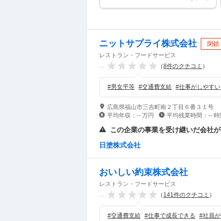
ニットサプライ株式会社
閉鎖
レストラン・フードサービス
--
（
8
件のクチコミ
）
#
男女平等
#
交通費支給
#
仕事がしやすい
広島県福山市三吉町南２丁目６番３１号
平均年収：
--
万円
平均残業時間：
--
時
この企業の事業を受け継いだ会社が
日塗株式会社
おいしい約束株式会社
レストラン・フードサービス
--
（
141
件のクチコミ
）
#
交通費支給
#
仕事で成長できる
#
社員が