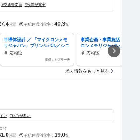
#
交通費支給
#
設備が充実
27.4
40.3
時間
有給休暇消化率：
%
半導体設計 ／ 「マイクロンメモ
事業企画・事業統括 ／ 「マ
リジャパン」プリンシパル／シニ
ロンメモリジャパン」PMOイ
ア／スタッフ BEOLプロセスイン
テグレーション・エンジニア
応相談
応相談
テグレーションエンジニア（DRA
ペシャリスト
提供：ビズリーチ
提供：ビズ
M PI）
求人情報をもっと見る
すい
#
休みが多い
０号
41.0
19.0
時間
有給休暇消化率：
%