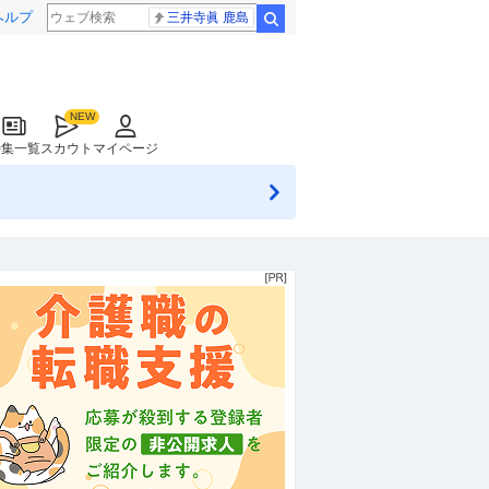
ヘルプ
三井寺眞 鹿島
検索
特集一覧
スカウト
マイページ