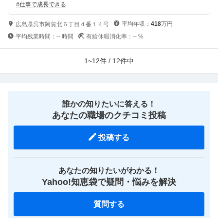
#
仕事で成長できる
平均年収：
418
万円
広島県呉市阿賀北６丁目４番１４号
平均残業時間：
--
時間
有給休暇消化率：
--
%
1~12件 / 12件中
誰かの知りたいに答える！
あなたの職場のクチコミ投稿
投稿する
あなたの知りたいがわかる！
Yahoo!知恵袋で疑問・悩みを解決
質問する