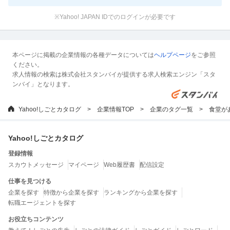
※Yahoo! JAPAN IDでのログインが必要です
本ページに掲載の企業情報の各種データについては
ヘルプページ
をご参照
ください。
求人情報の検索は株式会社スタンバイが提供する求人検索エンジン「スタ
ンバイ」となります。
Yahoo!しごとカタログ
企業情報TOP
企業のタグ一覧
食堂が
Yahoo!しごとカタログ
登録情報
スカウトメッセージ
マイページ
Web履歴書
配信設定
仕事を見つける
企業を探す
特徴から企業を探す
ランキングから企業を探す
転職エージェントを探す
お役立ちコンテンツ