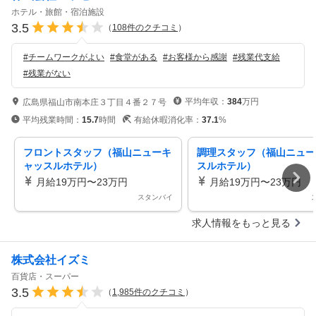
ホテル・旅館・宿泊施設
3.5
（
108
件のクチコミ
）
#
チームワークがよい
#
食堂がある
#
お客様から感謝
#
残業代支給
#
残業がない
平均年収：
384
万円
広島県福山市南本庄３丁目４番２７号
平均残業時間：
15.7
時間
有給休暇消化率：
37.1
%
フロントスタッフ（福山ニューキ
調理スタッフ（福山ニュー
ャッスルホテル）
スルホテル）
月給19万円〜23万円
月給19万円〜23万円
スタンバイ
求人情報をもっと見る
株式会社イズミ
百貨店・スーパー
3.5
（
1,985
件のクチコミ
）