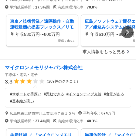
平均残業時間：
17.5
時間
有給休暇消化率：
70.0
%
東京／技術営業／遠隔操作・自動
広島／ソフトウェア開発エ
運転建機の提案フレックス／リモ
ア／組込みシステムの開発
ートワークあり
クス／リモートワークあり
年収530万円〜800万円
年収610万円〜800万円
提供：doda
提
求人情報をもっと見る
マイクロンメモリジャパン株式会社
半導体・電気・電子
3.3
（
209
件のクチコミ
）
#
サポートが手厚い
#
異動できる
#
インセンティブ支給
#
食堂がある
#
基本給が高い
平均年収：
674
万円
広島県東広島市吉川工業団地７番１０号
平均残業時間：
27.4
時間
有給休暇消化率：
40.3
%
生産技術 ／ 「マイクロンメモリ
半導体設計 ／ 「マイクロ