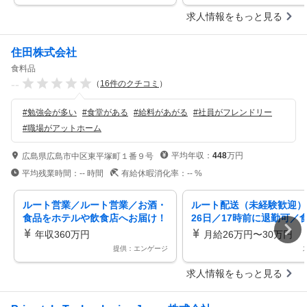
求人情報をもっと見る
住田株式会社
食料品
--
（
16
件のクチコミ
）
#
勉強会が多い
#
食堂がある
#
給料があがる
#
社員がフレンドリー
#
職場がアットホーム
平均年収：
448
万円
広島県広島市中区東平塚町１番９号
平均残業時間：
--
時間
有給休暇消化率：
--
%
ルート営業／ルート営業／お酒・
ルート配送（未経験歓迎） 
食品をホテルや飲食店へお届け！
26日／17時前に退勤可／
商品のピッキング／積込／配送／
住宅手当有／創業104年の
年収360万円
月給26万円〜30万円
新商品の提案など
社
提供：エンゲージ
求人情報をもっと見る