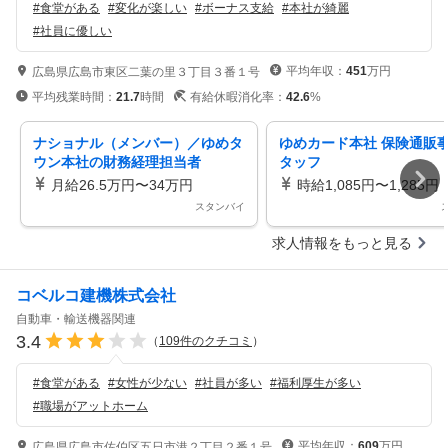
#
食堂がある
#
変化が楽しい
#
ボーナス支給
#
本社が綺麗
#
社員に優しい
平均年収：
451
万円
広島県広島市東区二葉の里３丁目３番１号
平均残業時間：
21.7
時間
有給休暇消化率：
42.6
%
ナショナル（メンバー）／ゆめタ
ゆめカード本社 保険通販
ウン本社の財務経理担当者
タッフ
月給26.5万円〜34万円
時給1,085円〜1,285円
スタンバイ
求人情報をもっと見る
コベルコ建機株式会社
自動車・輸送機器関連
3.4
（
109
件のクチコミ
）
#
食堂がある
#
女性が少ない
#
社員が多い
#
福利厚生が多い
#
職場がアットホーム
平均年収：
609
万円
広島県広島市佐伯区五日市港２丁目２番１号