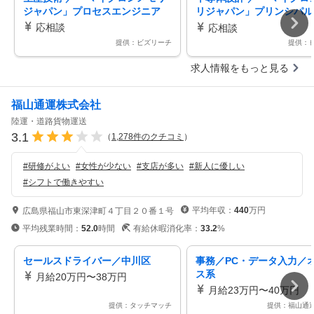
ジャパン」プロセスエンジニア
リジャパン」プリンシパル
ア／スタッフ BEOLプロ
応相談
応相談
テグレーションエンジニア
提供：ビズリーチ
提供：
M PI）
求人情報をもっと見る
福山通運株式会社
陸運・道路貨物運送
3.1
（
1,278
件のクチコミ
）
#
研修がよい
#
女性が少ない
#
支店が多い
#
新人に優しい
#
シフトで働きやすい
平均年収：
440
万円
広島県福山市東深津町４丁目２０番１号
平均残業時間：
52.0
時間
有給休暇消化率：
33.2
%
セールスドライバー／中川区
事務／PC・データ入力／
ス系
月給20万円〜38万円
月給23万円〜40万円
提供：タッチマッチ
提供：福山通