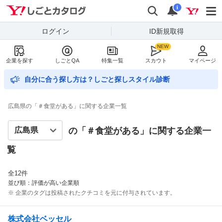
Yahoo!しごとカタログ
検索
通知数
i
ログイン
ID新規取得
企業を探す
しごとQA
特集一覧
スカウト
マイページ
自分に合う探し方は？しごと探しスタイル診断
広島県の「＃食堂がある」に関する企業一覧
の「＃
食堂がある
」に関する企業一
覧
全
12
件
並び順：評価が高い企業順
※ 企業のタグは投稿されたクチコミを元に付与されています。
株式会社ベッセル