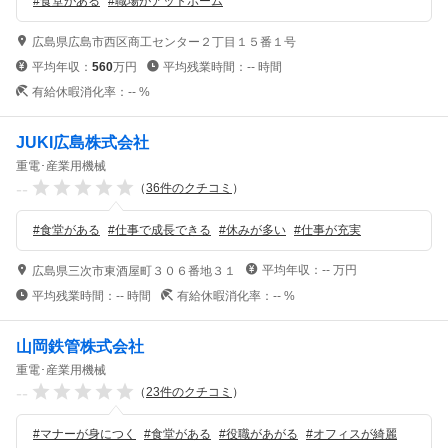
#
食堂がある
#
職場がアットホーム
広島県広島市西区商工センター２丁目１５番１号
平均年収：
560
万円
平均残業時間：
--
時間
有給休暇消化率：
--
%
JUKI広島株式会社
重電･産業用機械
--
（
36
件のクチコミ
）
#
食堂がある
#
仕事で成長できる
#
休みが多い
#
仕事が充実
平均年収：
--
万円
広島県三次市東酒屋町３０６番地３１
平均残業時間：
--
時間
有給休暇消化率：
--
%
山岡鉄管株式会社
重電･産業用機械
--
（
23
件のクチコミ
）
#
マナーが身につく
#
食堂がある
#
役職があがる
#
オフィスが綺麗