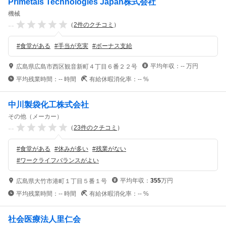
Primetals Technologies Japan株式会社
機械
--
（
2
件のクチコミ
）
#
食堂がある
#
手当が充実
#
ボーナス支給
平均年収：
--
万円
広島県広島市西区観音新町４丁目６番２２号
平均残業時間：
--
時間
有給休暇消化率：
--
%
中川製袋化工株式会社
その他（メーカー）
--
（
23
件のクチコミ
）
#
食堂がある
#
休みが多い
#
残業がない
#
ワークライフバランスがよい
平均年収：
355
万円
広島県大竹市港町１丁目５番１号
平均残業時間：
--
時間
有給休暇消化率：
--
%
社会医療法人里仁会