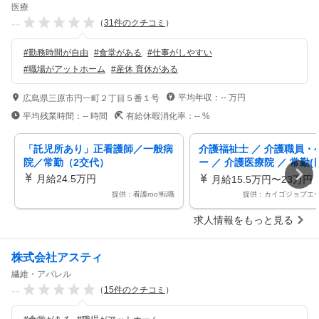
医療
--
（
31
件のクチコミ
）
#
勤務時間が自由
#
食堂がある
#
仕事がしやすい
#
職場がアットホーム
#
産休 育休がある
平均年収：
--
万円
広島県三原市円一町２丁目５番１号
平均残業時間：
--
時間
有給休暇消化率：
--
%
「託児所あり」正看護師／一般病
介護福祉士 ／ 介護職員・
院／常勤（2交代）
ー ／ 介護医療院 ／ 常勤(
勤)
月給24.5万円
月給15.5万円〜23万円
提供：看護roo!転職
提供：カイゴジョブエ
求人情報をもっと見る
株式会社アスティ
繊維・アパレル
--
（
15
件のクチコミ
）