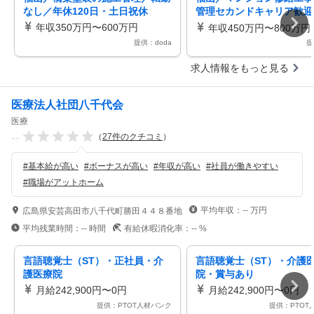
なし／年休120日・土日祝休
管理セカンドキャリア歓迎
育成もお任せ／転勤無／年休
年収350万円〜600万円
年収450万円〜800万円
日
提供：doda
提
求人情報をもっと見る
医療法人社団八千代会
医療
--
（
27
件のクチコミ
）
#
基本給が高い
#
ボーナスが高い
#
年収が高い
#
社員が働きやすい
#
職場がアットホーム
平均年収：
--
万円
広島県安芸高田市八千代町勝田４４８番地
平均残業時間：
--
時間
有給休暇消化率：
--
%
言語聴覚士（ST）・正社員・介
言語聴覚士（ST）・介護
護医療院
院・賞与あり
月給242,900円〜0円
月給242,900円〜0円
提供：PTOT人材バンク
提供：PTOT