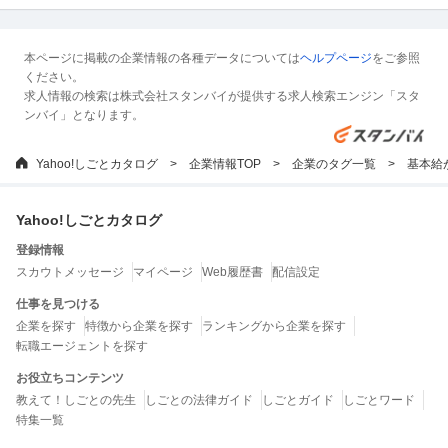
本ページに掲載の企業情報の各種データについては
ヘルプページ
をご参照
ください。
求人情報の検索は株式会社スタンバイが提供する求人検索エンジン「スタ
ンバイ」となります。
Yahoo!しごとカタログ
企業情報TOP
企業のタグ一覧
基本給
Yahoo!しごとカタログ
登録情報
スカウトメッセージ
マイページ
Web履歴書
配信設定
仕事を見つける
企業を探す
特徴から企業を探す
ランキングから企業を探す
転職エージェントを探す
お役立ちコンテンツ
教えて！しごとの先生
しごとの法律ガイド
しごとガイド
しごとワード
特集一覧