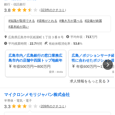
銀行・信託銀行
3.8
（
323
件のクチコミ
）
#
知識が取得できる
#
資格がとれる
#
働き方が選べる
#
設備が綺麗
#
基本給が高い
平均年収：
713
万円
広島県広島市中区紙屋町１丁目３番８号
平均残業時間：
22.7
時間
有給休暇消化率：
53.6
%
広島市内／広島銀行の窓口業務広
広島／ポジションサーチ経
島市内の店舗中四国トップ地銀年
性に合わせたポジション提
休120日／土日祝
国トップ地銀年休120日／
年収500万円〜800万円
年収600万円〜1,200万
提供：doda
提
求人情報をもっと見る
マイクロンメモリジャパン株式会社
半導体・電気・電子
3.3
（
209
件のクチコミ
）