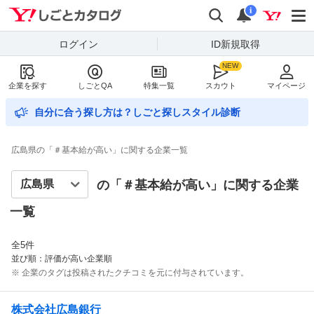
Yahoo!しごとカタログ
検索
通知数
i
ログイン
ID新規取得
企業を探す
しごとQA
特集一覧
スカウト
マイページ
自分に合う探し方は？しごと探しスタイル診断
広島県の「＃基本給が高い」に関する企業一覧
の「＃
基本給が高い
」に関する企業
一覧
全
5
件
並び順：評価が高い企業順
※ 企業のタグは投稿されたクチコミを元に付与されています。
株式会社広島銀行