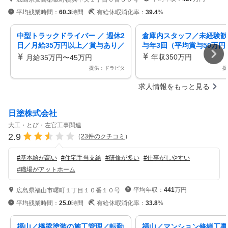
平均残業時間：
60.3
時間
有給休暇消化率：
39.4
%
中型トラックドライバー ／ 週休2
倉庫内スタッフ／未経験歓
日／月給35万円以上／賞与あり／
与年3回（平均賞与50万円
未経験者歓迎
年収350万円
月給35万円〜45万円
提供：ドラピタ
提
求人情報をもっと見る
日塗株式会社
大工・とび・左官工事関連
2.9
（
23
件のクチコミ
）
#
基本給が高い
#
住宅手当支給
#
研修が多い
#
仕事がしやすい
#
職場がアットホーム
平均年収：
441
万円
広島県福山市曙町１丁目１０番１０号
平均残業時間：
25.0
時間
有給休暇消化率：
33.8
%
福山／橋梁塗装の施工管理／転勤
福山／マンション修繕工事