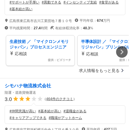
#
サポートが手厚い
#
異動できる
#
インセンティブ支給
#
食堂がある
#
基本給が高い
平均年収：
674
万円
広島県東広島市吉川工業団地７番１０号
平均残業時間：
27.4
時間
有給休暇消化率：
40.3
%
生産技術 ／ 「マイクロンメモリ
半導体設計 ／ 「マイクロ
ジャパン」プロセスエンジニア
リジャパン」プリンシパル
ア／スタッフ BEOLプロ
応相談
応相談
テグレーションエンジニア
提供：ビズリーチ
提供：
M PI）
求人情報をもっと見る
シモハナ物流株式会社
陸運・道路貨物運送
3.0
（
464
件のクチコミ
）
#
仲間意識が高い
#
基本給が高い
#
退職金がある
#
キャリアアップできる
#
職場がアットホーム
平均年収：
427
万円
広島県安芸郡坂町横浜中央１丁目６番３０号