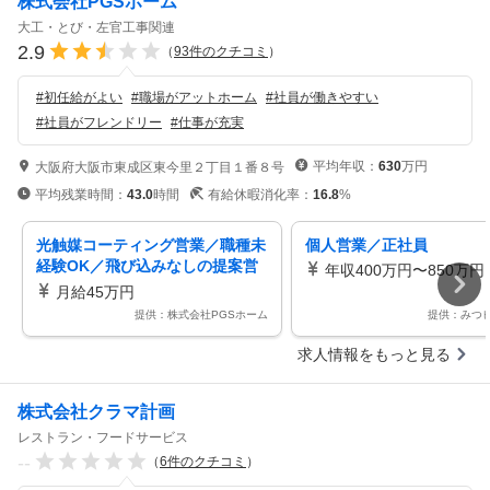
株式会社PGSホーム
大工・とび・左官工事関連
2.9
（
93
件のクチコミ
）
#
初任給がよい
#
職場がアットホーム
#
社員が働きやすい
#
社員がフレンドリー
#
仕事が充実
平均年収：
630
万円
大阪府大阪市東成区東今里２丁目１番８号
平均残業時間：
43.0
時間
有給休暇消化率：
16.8
%
光触媒コーティング営業／職種未
個人営業／正社員
経験OK／飛び込みなしの提案営
年収400万円〜850万円
業へ／年収1000万円可
月給45万円
提供：株式会社PGSホーム
提供：みつ
求人情報をもっと見る
株式会社クラマ計画
レストラン・フードサービス
--
（
6
件のクチコミ
）