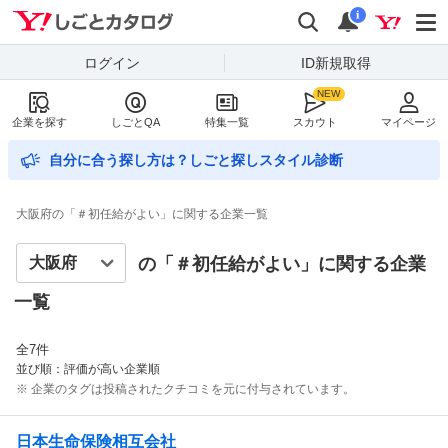
Yahoo!しごとカタログ
検索
通知数
i
ログイン
ID新規取得
企業を探す
しごとQA
特集一覧
スカウト
マイページ
自分に合う探し方は？しごと探しスタイル診断
大阪府の「＃初任給がよい」に関する企業一覧
の「＃
初任給がよい
」に関する企業
一覧
全
7
件
並び順：評価が高い企業順
※ 企業のタグは投稿されたクチコミを元に付与されています。
日本生命保険相互会社