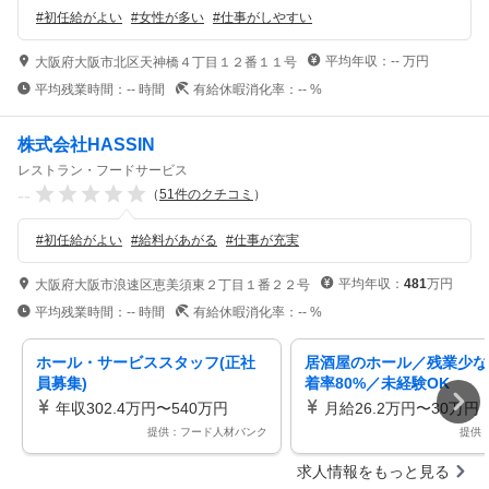
#
初任給がよい
#
女性が多い
#
仕事がしやすい
平均年収：
--
万円
大阪府大阪市北区天神橋４丁目１２番１１号
平均残業時間：
--
時間
有給休暇消化率：
--
%
株式会社HASSIN
レストラン・フードサービス
--
（
51
件のクチコミ
）
#
初任給がよい
#
給料があがる
#
仕事が充実
平均年収：
481
万円
大阪府大阪市浪速区恵美須東２丁目１番２２号
平均残業時間：
--
時間
有給休暇消化率：
--
%
ホール・サービススタッフ(正社
居酒屋のホール／残業少な
員募集)
着率80%／未経験OK
年収302.4万円〜540万円
月給26.2万円〜30万円
提供：フード人材バンク
提供
求人情報をもっと見る