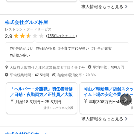
求人情報をもっと見る
株式会社グルメ杵屋
レストラン・フードサービス
2.9
（
755
件のクチコミ
）
#
初任給がよい
#
転勤がある
#
子育て世代が多い
#
仕事が充実
#
研修が多い
平均年収：
404
万円
大阪府大阪市住之江区北加賀屋３丁目４番７号
平均残業時間：
47.5
時間
有給休暇消化率：
20.3
%
「ヘルパー・介護職」初任者研修
岡山／転勤無／店舗スタッ
／日勤・夜勤両方／正社員／大阪
イム上場の安定企業／オー
市住之江区
グ店舗多数／残業月15H以
月給18.3万円〜25.5万円
年収308万円〜450万円
提供：レバウェル介護
提
求人情報をもっと見る