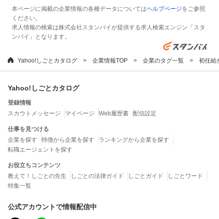
本ページに掲載の企業情報の各種データについては
ヘルプページ
をご参照
ください。
求人情報の検索は株式会社スタンバイが提供する求人検索エンジン「スタ
ンバイ」となります。
Yahoo!しごとカタログ
企業情報TOP
企業のタグ一覧
初任給
Yahoo!しごとカタログ
登録情報
スカウトメッセージ
マイページ
Web履歴書
配信設定
仕事を見つける
企業を探す
特徴から企業を探す
ランキングから企業を探す
転職エージェントを探す
お役立ちコンテンツ
教えて！しごとの先生
しごとの法律ガイド
しごとガイド
しごとワード
特集一覧
公式アカウントで情報配信中