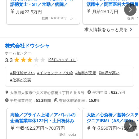
語聴覚士・ST／常勤／病院／
活躍中／関西医科大学附属
寮・住宅補助有／託児所あり／駅
月給19.1万円
月給22.5万円
チカ／教育体制万全
提供：PTOTSTワーカー
提供：
求人情報をもっと見る
株式会社ドウシシャ
ホームセンター
3.3
（
95
件のクチコミ
）
#
初任給がよい
#
インセンティブ支給
#
給料が安定
#
年収が高い
#
仕事が充実
平均年収：
622
万円
大阪府大阪市中央区東心斎橋１丁目５番５号
平均残業時間：
51.2
時間
有給休暇消化率：
15.0
%
高輪／プライム上場／アパレルの
大阪／心斎橋／基幹システ
企画営業年休122日・土日祝休み
ジニアIBMi（AS／400）
メーカー×商社
要件整理から改善提案まで
年収452.2万円〜700万円
年収550万円〜750万円
提供：doda
提