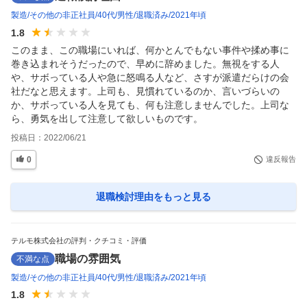
製造
その他の非正社員
40代
男性
退職済み
2021年頃
1.8
このまま、この職場にいれば、何かとんでもない事件や揉め事に
巻き込まれそうだったので、早めに辞めました。無視をする人
や、サボっている人や急に怒鳴る人など、さすが派遣だらけの会
社だなと思えます。上司も、見慣れているのか、言いづらいの
か、サボっている人を見ても、何も注意しませんでした。上司な
ら、勇気を出して注意して欲しいものです。
投稿日：
2022/06/21
0
違反報告
退職検討理由
をもっと見る
テルモ株式会社の評判・クチコミ・評価
職場の雰囲気
不満な点
製造
その他の非正社員
40代
男性
退職済み
2021年頃
1.8