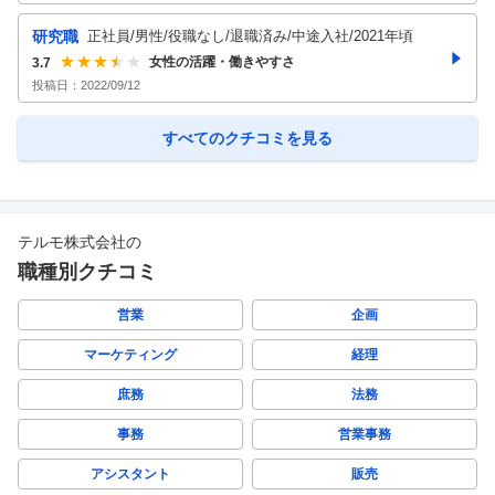
研究職
正社員/男性/役職なし/退職済み/中途入社/2021年頃
女性の活躍・働きやすさ
3.7
投稿日：
2022/09/12
すべてのクチコミを見る
テルモ株式会社
の
職種別クチコミ
営業
企画
マーケティング
経理
庶務
法務
事務
営業事務
アシスタント
販売