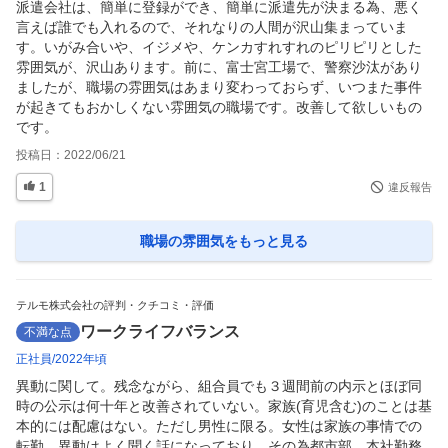
派遣会社は、簡単に登録ができ、簡単に派遣先が決まる為、悪く
言えば誰でも入れるので、それなりの人間が沢山集まっていま
す。いがみ合いや、イジメや、ケンカすれすれのピリピリとした
雰囲気が、沢山あります。前に、富士宮工場で、警察沙汰があり
ましたが、職場の雰囲気はあまり変わっておらず、いつまた事件
が起きてもおかしくない雰囲気の職場です。改善して欲しいもの
です。
投稿日：
2022/06/21
1
違反報告
職場の雰囲気
をもっと見る
テルモ株式会社の評判・クチコミ・評価
ワークライフバランス
不満な点
正社員
2022年頃
異動に関して。残念ながら、組合員でも３週間前の内示とほぼ同
時の公示は何十年と改善されていない。家族(育児含む)のことは基
本的には配慮はない。ただし男性に限る。女性は家族の事情での
転勤、異動はよく聞く話になっており、その為都市部、本社勤務