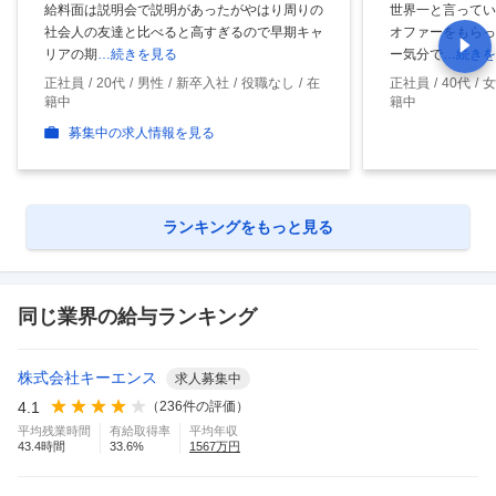
給料面は説明会で説明があったがやはり周りの
世界一と言ってい
社会人の友達と比べると高すぎるので早期キャ
オファーをもらっ
リアの期
…続きを見る
ー気分で
…続きを
正社員
20代
男性
新卒入社
役職なし
在
正社員
40代
女
籍中
籍中
募集中の求人情報を見る
ランキングをもっと見る
同じ業界の給与ランキング
株式会社キーエンス
求人募集中
4.1
（
236
件の評価）
平均残業時間
有給取得率
平均年収
43.4
時間
33.6
%
1567
万円