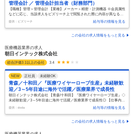
管理会計 ／ 管理会計担当者（財務部門）
【職種】管理＞管理会計 【業種】メーカー＞精密・計測機器 ※会員属性
などに応じ、当該求人をビズリーチ上で閲覧された際に内容が異なる場
合があります 財務部門の管理会計担当者として、以下の業務をお願いい
給与等の情報を見る
提供：ビズリーチ
たします。 ・現場との連携を図って原価データの収集・分析、製造コス
トの透明性確保。 ・原価計算のプロセス改善および業務フローの最適
化。 ・損益管理のための予実管理、および経営の戦略的意思決定をサポ
この会社の求人情報をもっと見る
ートする財務報告作成。
…
医療機器業界の求人
朝日インテック株式会社
総合評価
3.1
以上の会社
3.4
NEW
正社員
未経験OK
青森／十和田／『医療ワイヤーロープ生産』未経験歓
迎／3～5年目途に海外で活躍／医療業界で成長性
朝日インテック株式会社 【青森/十和田】『医療ワイヤーロープ生産』◇
未経験歓迎／3～5年目途に海外で活躍／医療業界で成長性◎ 【仕事内
容】 【青森/十和田】『医療ワイヤーロープ生産』◇未経験歓迎／3～5
給与等の情報を見る
提供：doda
年目途に海外で活躍／医療業界で成長性◎ 【具体的な仕事内容】 【未経
験歓迎／医療部材や産業機器用部材で使われるワイヤーロープの技術者
を目指す／将来は学んだ技術を海外工場へ指導／東証プライム上場・医
この会社の求人情報をもっと見る
療機器メーカー】 ■概要 当社の東北R&Dセンター十和田事業所にある量
産技術チームにて、以下の業務をお任せします。 ■担当業務 ・ワイヤー
医療機器業界の求人