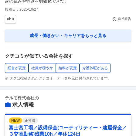
身の強みや弱みを明確化できた。
投稿日：
2025/10/27
0
違反報告
成長・働きがい・キャリア
をもっと見る
クチコミが似ている会社を探す
経営が安定
社員が穏やか
給料が安定
介護休暇がある
※ タグは投稿されたクチコミ・データを元に付与されています。
テルモ株式会社
の
求人情報
NEW
正社員
富士宮工場／設備保全(ユーティリティー・建屋保全／
３交替勤務)残業10h／年休124日