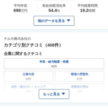
平均年収
有給休暇消化率
平均残業時間
698
54.4
19.2
万円
%
時間
他のデータを見る
テルモ株式会社
の
カテゴリ別クチコミ（
408
件）
企業に関するクチコミ
年収・給与制度・待遇
61
件
仕事内容
職場の雰囲気
64
件
67
件
成長・働きがい・キャリア
退職検討理由
34
件
28
件
もっと見る
ワークライフバランス
女性の活躍・働きやすさ
38
件
24
件