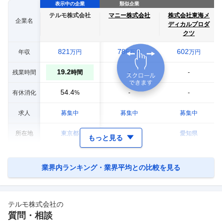
表示中の企業
類似企業
テルモ株式会社
マニー株式会社
株式会社東海メ
企業名
ディカルプロダ
クツ
821
786
602
年収
万円
万円
万円
19.2
残業時間
-
-
時間
54.4
有休消化
-
-
%
求人
募集中
募集中
募集中
所在地
東京都
栃木県
愛知県
もっと見る
業界内ランキング・業界平均との比較を見る
テルモ株式会社
の
質問・相談