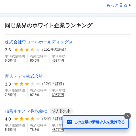
もっと見る
同じ業界のホワイト企業ランキング
株式会社ワコールホールディングス
3.6
（
151
件の評価）
平均残業時間
有給取得率
平均年収
5.0
時間
90.0
%
452
万円
帝人テディ株式会社
3.3
（
12
件の評価）
平均残業時間
有給取得率
平均年収
7.5
時間
97.5
%
393
万円
福島キヤノン株式会社
求人募集中
4.0
（
34
件の評価）
この企業の新着求人を受け取る
平均残業時間
有給取得率
平均年収
5.7
時間
78.6
%
480
万円