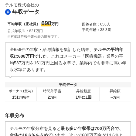
テルモ株式会社
の
副業
テレワーク・リモートワーク
年収データ
9
件
17
件
人事・評価制度
入社理由・入社後ギャップ
698
平均年収（正社員）
万円
回答者数：
656
人
20
件
25
件
平均年齢：
38.3
歳
公式年収※：
821
万円
企業の選考に関するクチコミ
※有価証券報告書公表の情報です。
中途採用面接・選考
新卒採用面接・選考
全656件の年収・給与情報を集計した結果、
テルモの平均年
9
件
6
件
収は698万円でした
。これはメーカー「医療機器」業界の平
均537万円を161万円上回る水準で、業界内でも非常に高い年
収水準にあります。
平均データ
ボーナス(賞与)
時間外手当
昇給頻度
昇給額
151
2
1年に1回
--
万円/年
万円
万円
年収分布
テルモの年収分布を見ると
最も多い年収帯は700万円台で、
全体の16.6％を占めています
。次いで600万円台が14.6％と