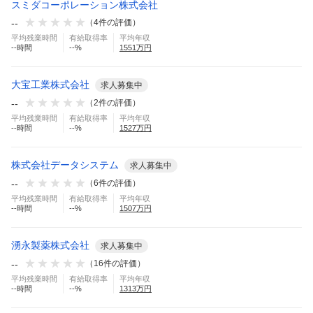
スミダコーポレーション株式会社
--
（
4
件の評価）
平均残業時間
有給取得率
平均年収
--
時間
--
%
1551
万円
大宝工業株式会社
求人募集中
--
（
2
件の評価）
平均残業時間
有給取得率
平均年収
--
時間
--
%
1527
万円
株式会社データシステム
求人募集中
--
（
6
件の評価）
平均残業時間
有給取得率
平均年収
--
時間
--
%
1507
万円
湧永製薬株式会社
求人募集中
--
（
16
件の評価）
平均残業時間
有給取得率
平均年収
--
時間
--
%
1313
万円