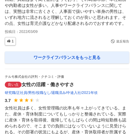
や内勤者は女性が多い。人事やワークライフバランスに関して
は、実態は非常に古くさく、人事面で扱いやすい単身の男性は、
いずれ地方に流されると理解しておくのが良いと思われます。そ
の点、女性は育児介護などかなり配慮されるのでおすすめです。
投稿日：
2022/03/09
1
違反報告
ワークライフバランス
をもっと見る
テルモ株式会社の評判・クチコミ・評価
女性の活躍・働きやすさ
良い点
研究職
正社員
男性
役職なし
退職済み
中途入社
2021年頃
3.7
女性社員は多く、女性管理職の比率も年々上がってきている。ま
た、産休・育休制度についてもしっかりと整備されている。実際
に産休・育休を取得後、復帰してもしばらくの間は時短勤務も認
められるので、そこまでの負担にはなっていないように見受けら
れる。その部署の状況にもよるが、産休・育休取得者が所属する