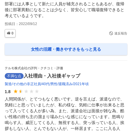
部署には人事として新たに人員が補充されることもあるが、復帰
後に部署異動になることは少なく、皆安心して職場復帰できると
考えているようです。
投稿日：
2022/09/12
0
違反報告
女性の活躍・働きやすさ
をもっと見る
テルモ株式会社の評判・クチコミ・評価
入社理由・入社後ギャップ
不満な点
製造
その他の非正社員
40代
男性
退職済み
2021年頃
1.8
人間関係が、とてつもなく悪いです。逆を言えば、派遣なので、
気軽にと思っていましたが、私の様な、気軽に仕事が出来ると思
って入ってくる人が多い為、また、派遣会社は面接が雑な為、酷
い性格の持ち主の溜まり場みたいな感じになっています。怒鳴り
鳴らす人、威圧してくる人、無視する人、突っ張っている人、挨
拶もしない人、とんでもない人が、一杯居ます。ここに入る人