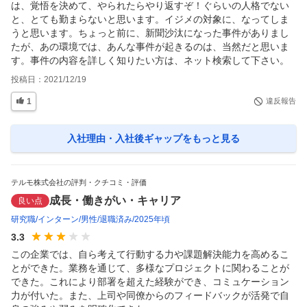
は、覚悟を決めて、やられたらやり返すぞ！ぐらいの人格でない
と、とても勤まらないと思います。イジメの対象に、なってしま
うと思います。ちょっと前に、新聞沙汰になった事件がありまし
たが、あの環境では、あんな事件が起きるのは、当然だと思いま
す。事件の内容を詳しく知りたい方は、ネット検索して下さい。
投稿日：
2021/12/19
1
違反報告
入社理由・入社後ギャップ
をもっと見る
テルモ株式会社の評判・クチコミ・評価
成長・働きがい・キャリア
良い点
研究職
インターン
男性
退職済み
2025年頃
3.3
この企業では、自ら考えて行動する力や課題解決能力を高めるこ
とができた。業務を通じて、多様なプロジェクトに関わることが
できた。これにより部署を超えた経験ができ、コミュケーション
力が付いた。また、上司や同僚からのフィードバックが活発で自