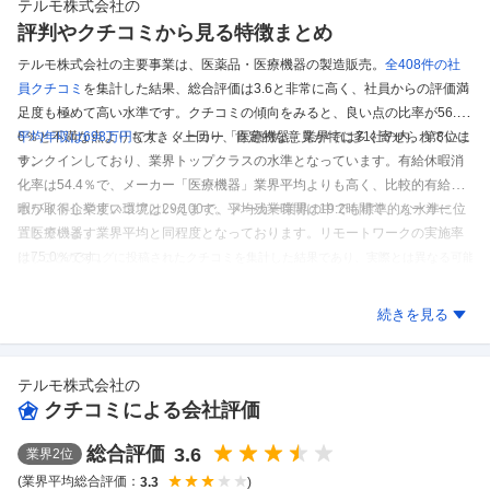
テルモ株式会社
の
評判やクチコミから見る特徴まとめ
テルモ株式会社の主要事業は、医薬品・医療機器の製造販売。
全408件の
社
員クチコミ
を集計した結果、
総合評価は3.6と非常に高く、社員からの評価満
足度も極めて高い水準です。
クチコミの傾向をみると、良い点の比率が56.
6％と不満な点よりも大きく上回り、肯定的な意見が特に多く寄せられていま
平均年収は698万円
です。
メーカー「医療機器」業界では71社の内、第8位に
す。
ランクインしており、業界トップクラスの水準となっています。
有給休暇消
化率は54.4％で、メーカー「医療機器」業界平均よりも高く、比較的有給休
暇が取得しやすい環境といえます。
ホワイト企業度スコアは29/100で、メーカー業界の中でも標準的な水準に位
平均残業時間は19.2時間で、メーカー
「医療機器」業界平均と同程度となっております。
置しています。
リモートワークの実施率
は75.0％です。
※しごとカタログに投稿されたクチコミを集計した結果であり、実際とは異なる可能
性があります。
テルモ株式会社
のクチコミを見る
続きを見る
テルモ株式会社
の
クチコミによる会社評価
総合評価
3.6
業界
2
位
(業界平均総合評価：
)
3.3