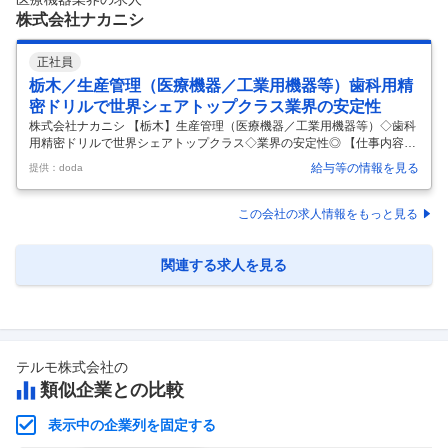
ロープ工程（伸線・撚線・押出）の生産対応 ・生産設備の設置や条件
…
株式会社ナカニシ
正社員
栃木／生産管理（医療機器／工業用機器等）歯科用精
密ドリルで世界シェアトップクラス業界の安定性
株式会社ナカニシ 【栃木】生産管理（医療機器／工業用機器等）◇歯科
用精密ドリルで世界シェアトップクラス◇業界の安定性◎ 【仕事内容】
【栃木】生産管理（医療機器／工業用機器等）◇歯科用精密ドリルで世
給与等の情報を見る
提供：doda
界シェアトップクラス◇業界の安定性◎ 【具体的な仕事内容】 世界トッ
プシェア／国内歯科サポート／一次情報に基づく対応力／安定した技術
基盤／高品質ものづくり／問い合わせ対応のプロ／内製化×迅速決裁／
この会社の求人情報をもっと見る
グローバル展開／顧客支援スキル活かす ■業務内容： 生産計画立案のた
めの営業部門との調整、関係部門との連携対応をお任せします。生産ラ
イン全体の監督、納期通りの生産管理、問題発生時の原因究明と改善を
関連する求人を見る
行っていた
…
テルモ株式会社
の
類似企業との比較
表示中の企業列を固定する