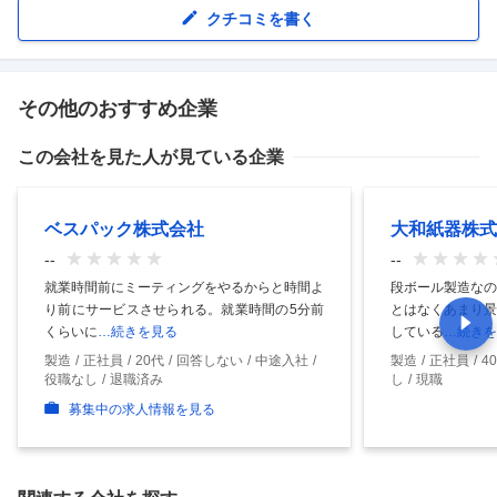
クチコミを書く
その他のおすすめ企業
この会社を見た人が見ている企業
ベスパック株式会社
大和紙器株式
--
--
就業時間前にミーティングをやるからと時間よ
段ボール製造なの
り前にサービスさせられる。就業時間の5分前
とはなくあまり景
くらいに
…続きを見る
している
…続きを
製造
正社員
20代
回答しない
中途入社
製造
正社員
4
役職なし
退職済み
し
現職
募集中の求人情報を見る