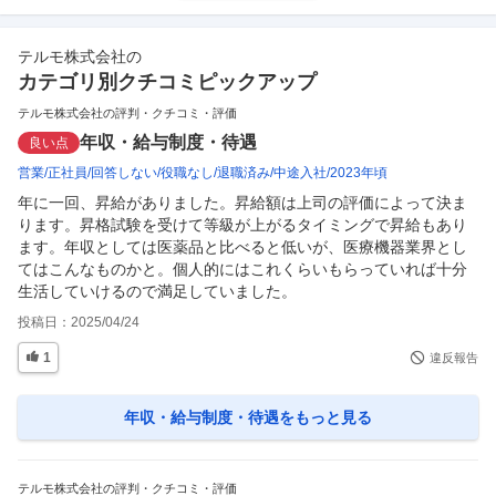
テルモ株式会社
の
カテゴリ別クチコミピックアップ
テルモ株式会社の評判・クチコミ・評価
年収・給与制度・待遇
良い点
営業
正社員
回答しない
役職なし
退職済み
中途入社
2023年頃
年に一回、昇給がありました。昇給額は上司の評価によって決ま
ります。昇格試験を受けて等級が上がるタイミングで昇給もあり
ます。年収としては医薬品と比べると低いが、医療機器業界とし
てはこんなものかと。個人的にはこれくらいもらっていれば十分
生活していけるので満足していました。
投稿日：
2025/04/24
1
違反報告
年収・給与制度・待遇
をもっと見る
テルモ株式会社の評判・クチコミ・評価