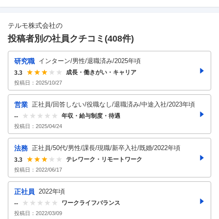
テルモ株式会社
の
投稿者別の社員クチコミ(
408
件)
研究職
インターン/男性/退職済み/2025年頃
成長・働きがい・キャリア
3.3
投稿日：
2025/10/27
営業
正社員/回答しない/役職なし/退職済み/中途入社/2023年頃
年収・給与制度・待遇
--
投稿日：
2025/04/24
法務
正社員/50代/男性/課長/現職/新卒入社/既婚/2022年頃
テレワーク・リモートワーク
3.3
投稿日：
2022/06/17
正社員
2022年頃
ワークライフバランス
--
投稿日：
2022/03/09