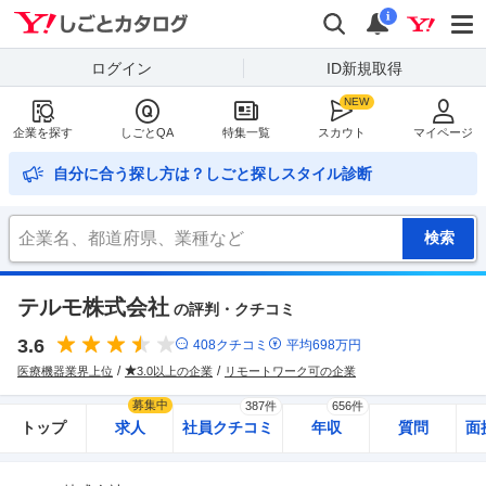
Yahoo!しごとカタログ
検索
通知
i
ログイン
ID新規取得
企業を探す
しごとQA
特集一覧
スカウト
マイページ
自分に合う探し方は？しごと探しスタイル診断
テルモ株式会社
の評判・クチコミ
3.6
408
クチコミ
平均
698
万円
医療機器業界上位
3.0以上の企業
リモートワーク可の企業
募集中
387件
656件
トップ
求人
社員クチコミ
年収
質問
面