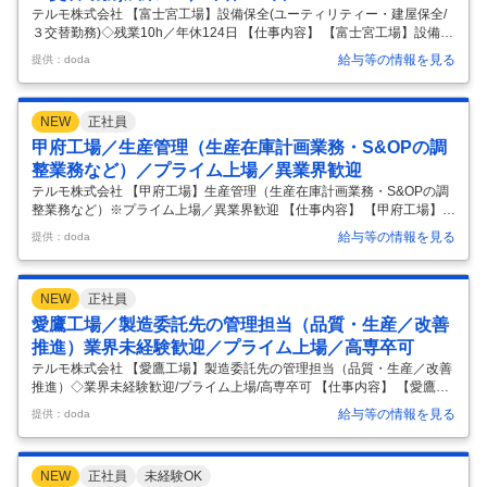
テルモ株式会社 【富士宮工場】設備保全(ユーティリティー・建屋保全/
３交替勤務)◇残業10h／年休124日 【仕事内容】 【富士宮工場】設備保
全(ユーティリティー・建屋保全/３交替勤務)◇残業10h／年休124日
給与等の情報を見る
提供：doda
【具体的な仕事内容】 【東証プライム上場医療機器メーカー／160の国
と地域に事業展開／グローバル売上比率7割超／医薬品と医療製品の両
方の生産を担う、テルモで最も歴史ある工場／電気機器や精密機器、自
NEW
正社員
動車系、化学系メーカーなど異業界からのキャリア入社多数／平均残業
10h程度／高卒可】 ■求人概要： 本ポジションでは富士宮工場内のユー
甲府工場／生産管理（生産在庫計画業務・S&OPの調
ティリティー設備、建屋に関する保全業務をお任せします。
…
整業務など）／プライム上場／異業界歓迎
テルモ株式会社 【甲府工場】生産管理（生産在庫計画業務・S&OPの調
整業務など）※プライム上場／異業界歓迎 【仕事内容】 【甲府工場】生
産管理（生産在庫計画業務・S&OPの調整業務など）※プライム上場／
給与等の情報を見る
提供：doda
異業界歓迎 【具体的な仕事内容】 【東証プライム上場医療機器メーカー
／電気機器や精密機器、自動車系、化学系メーカーなど異業界からのキ
ャリア入社多数／国内最大級の医療機器メーカー／売上1兆円超／160の
NEW
正社員
国と地域に事業展開／グローバル売上比率7割超／男性育休取得率68.
8％】 ■採用背景： テルモでは、一般家庭用の体温計や血圧計から、病
愛鷹工場／製造委託先の管理担当（品質・生産／改善
院用の体温計、血圧計、輸液ポンプなど、医療用電子機器（ME機器）
…
推進）業界未経験歓迎／プライム上場／高専卒可
テルモ株式会社 【愛鷹工場】製造委託先の管理担当（品質・生産／改善
推進）◇業界未経験歓迎/プライム上場/高専卒可 【仕事内容】 【愛鷹工
場】製造委託先の管理担当（品質・生産／改善推進）◇業界未経験歓迎/
給与等の情報を見る
提供：doda
プライム上場/高専卒可 【具体的な仕事内容】 【東証プライム上場／電
気機器や精密機器、自動車系、化学系メーカーなど異業界のキャリア入
社多数／国内最大級の医療機器メーカー／売上1兆円超／160の国と地域
NEW
正社員
未経験OK
に事業展開／グローバル売上比率7割超】 ■採用背景： 当社では一般家