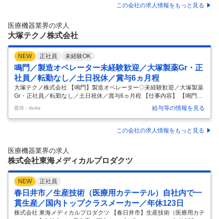
す！◆ 【業務内容】 自社製品（医療機器）に搭載されるプリント基板
この会社の求人情報をもっと見る
（PCB）のアートワーク設計業務を担当 していただきます。 入社後
は、OJTのもと、補助業務から段階的に設計業務を習得していただきま
医療機器業界の求人
す。 ・プリント基板のアートワーク設計（新規／改版） ・回路設計者
…
大塚テクノ株式会社
NEW
正社員
未経験OK
鳴門／製造オペレーター未経験歓迎／大塚製薬Gr・正
社員／転勤なし／土日祝休／賞与6ヵ月程
大塚テクノ株式会社 【鳴門】製造オペレーター◇未経験歓迎／大塚製薬
Gr・正社員／転勤なし／土日祝休／賞与6ヵ月程 【仕事内容】 【鳴門】
製造オペレーター◇未経験歓迎／大塚製薬Gr・正社員／転勤なし／土日
給与等の情報を見る
提供：doda
祝休／賞与6ヵ月程 【具体的な仕事内容】 【大塚製薬グループ／経済産
業省認定「グローバルニッチトップ企業100選」選出／売上102億・従業
員436名／業界のリーディングカンパニー】 ■業務内容： 鳴門工場は精
この会社の求人情報をもっと見る
密電子製品（リチウムイオン電池向けの安全装置：サーマルプロテクタ
ー）と輸液バッグ・細胞培養分野向けフィルムを製造しており、同製品
医療機器業界の求人
を製造する機械のオペレーター業務を担当していただきます。 ・マ
…
株式会社東海メディカルプロダクツ
NEW
正社員
春日井市／生産技術（医療用カテーテル）自社内で一
貫生産／国内トップクラスメーカー／年休123日
株式会社 東海メディカルプロダクツ 【春日井市】生産技術（医療用カテ