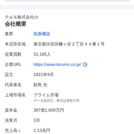
テルモ株式会社
の
会社概要
業界
医療機器
本店所在地
東京都渋谷区幡ヶ谷２丁目４４番１号
従業員数
31,185人
企業URL
https://www.terumo.co.jp/
設立
1921年9月
代表者名
鮫島 光
上場市場名
プライム市場
データ提供元：
東京証券取引所
資本金
387億1,600万円
決算月
3
月
売上高
1.13兆円
※