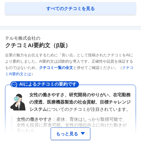
すべてのクチコミを見る
テルモ株式会社
の
クチコミAI要約文（β版）
企業の魅力をお伝えするために「良い点」として投稿されたクチコミをAIに
より要約しました。AI要約文は試験的な導入です。正確性や品質を保証する
ものではないため、
クチコミ一覧の全文
と併せてご確認ください。（
クチコ
ミAI要約文とは
）
AIによるクチコミの要約です
女性の働きやすさ、研究開発のやりがい、在宅勤務
の浸透、医療機器製造の社会貢献、目標チャレンジ
システム
についてのクチコミが注目されています。
女性の働きやすさ
産休、育休はしっかり取得可能で、
女性も役員に昇進可能。女性の地位向上に向けた動きが
見られる。
もっと見る