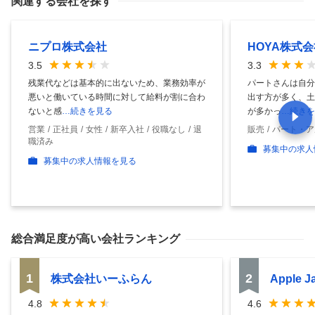
関連する会社を探す
ニプロ株式会社
HOYA株式
3.5
3.3
残業代などは基本的に出ないため、業務効率が
パートさんは自分
悪いと働いている時間に対して給料が割に合わ
出す方が多く、土
ないと感
…続きを見る
が多かっ
…続きを
営業
正社員
女性
新卒入社
役職なし
退
販売
パート・ア
職済み
募集中の求人
募集中の求人情報を見る
総合満足度
が高い会社ランキング
1
2
株式会社いーふらん
Apple 
4.8
4.6