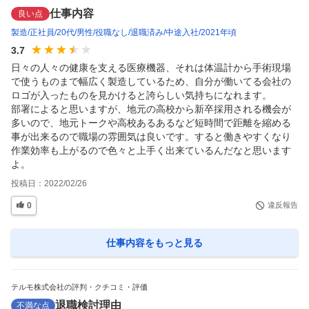
仕事内容
良い点
製造
正社員
20代
男性
役職なし
退職済み
中途入社
2021年頃
3.7
日々の人々の健康を支える医療機器、それは体温計から手術現場
で使うものまで幅広く製造しているため、自分が働いてる会社の
ロゴが入ったものを見かけると誇らしい気持ちになれます。

部署によると思いますが、地元の高校から新卒採用される機会が
多いので、地元トークや高校あるあるなど短時間で距離を縮める
事が出来るので職場の雰囲気は良いです。すると働きやすくなり
作業効率も上がるので色々と上手く出来ているんだなと思います
よ。
投稿日：
2022/02/26
0
違反報告
仕事内容
をもっと見る
テルモ株式会社の評判・クチコミ・評価
退職検討理由
不満な点