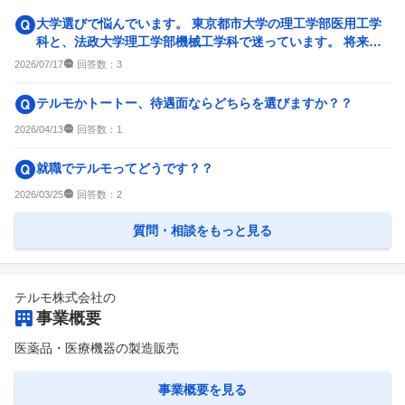
大学選びで悩んでいます。 東京都市大学の理工学部医用工学
科と、法政大学理工学部機械工学科で迷っています。 将来的
には医療機器メーカーの...
回答数：
2026/07/17
3
テルモかトートー、待遇面ならどちらを選びますか？？
回答数：
2026/04/13
1
就職でテルモってどうです？？
回答数：
2026/03/25
2
質問・相談をもっと見る
テルモ株式会社
の
事業概要
医薬品・医療機器の製造販売
事業概要を見る