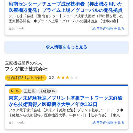
庭用の体温計や血圧計から、病院用の体温計、血圧計、輸液ポンプなど
湘南センター／チューブ成形技術者（押出機を用いた
医療機器で幅広い製品ラインナップを持っています。工場の持続的な成
医療機器開発）プライム上場／グローバルの開発拠点
長
…
テルモ株式会社 【湘南センター】チューブ成形技術者（押出機を用いた
医療機器開発）◆プライム上場／グローバルの開発拠点 【仕事内容】
【湘南センター】チューブ成形技術者（押出機を用いた医療機器開発）
給与等の情報を見る
提供：doda
◆プライム上場／グローバルの開発拠点 【具体的な仕事内容】 【電気機
器や精密機器、自動車系、化学系メーカーなど異業界からのキャリア入
社多数／国内最大級の医療機器メーカー／10年先の技術を生み出すモノ
づくりの最先端組織】 ■業務内容： 押出成形技術を核としたカテーテル
求人情報をもっと見る
用チューブの設計・開発および技術探索業務をお任せいたします。 ＜具
体的な業務例＞ ・商品開発チームと連携し、カテーテルに使用する材料
選定お
…
医療機器業界の求人
フクダ電子株式会社
総合評価
3.1
以上の会社
3.2
NEW
正社員
未経験OK
東京／未経験歓迎／プリント基板アートワーク未経験
から技術習得／医療機器大手／年休132日
フクダ電子株式会社 【東京／未経験歓迎】プリント基板アートワーク◆
未経験から技術習得／医療機器大手／年休132日 【仕事内容】 【東京／
未経験歓迎】プリント基板アートワーク◆未経験から技術習得／医療機
給与等の情報を見る
提供：doda
器大手／年休132日 【具体的な仕事内容】 ◆社会貢献性の高い医療機器
の開発／80年以上にわたり地域医療に貢献／未経験の方を歓迎いたしま