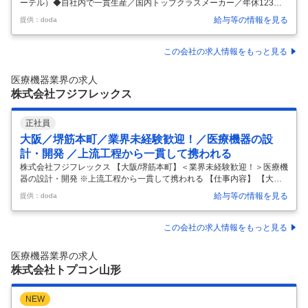
ーテル）◆自社内で一貫生産／国内トップクラスメーカー／年休123日
【仕事内容】 【春日井市】生産技術（医療用カテーテル）◆自社内で一
給与等の情報を見る
提供：doda
貫生産／国内トップクラスメーカー／年休123日 【具体的な仕事内容】
～年休123日（土日祝）／転勤なし／自社内で企画･製造･販売すべて一
貫生産／市場シェア9割を超える製品も多数◎「一人でも多くの生命を
この会社の求人情報をもっと見る
救いたい」という創業の精神を礎に、先進的な医療機器の分野で価値を
創造し続ける、研究開発型企業～ ■職務内容： 医療機器の生産技術・製
医療機器業界の求人
造設備の開発 製造工程に導入する設備業務が主なお仕事になります。
…
株式会社フジフレックス
正社員
大阪／堺筋本町／業界未経験歓迎！／医療機器の設
計・開発 ／上流工程から一貫して携われる
株式会社フジフレックス 【大阪/堺筋本町】＜業界未経験歓迎！＞医療機
器の設計・開発 ※上流工程から一貫して携われる 【仕事内容】 【大阪/
堺筋本町】＜業界未経験歓迎！＞医療機器の設計・開発 ※上流工程から
給与等の情報を見る
提供：doda
一貫して携われる 【具体的な仕事内容】 ■業務内容： 医療用機器の開
発・製造をしている同社にて、設計や開発業務をご担当頂きます。OEM
から自社開発まで幅広い案件を扱っており、医療現場の多様なニーズに
この会社の求人情報をもっと見る
対応しています。国内で高いシェアを誇る製品に加え、現在は海外展開
（特に東南アジア向け）に注力しており、各国の規格やニーズに合わせ
医療機器業界の求人
た開発にも携わっていただきます。 ＜具体的には…＞ ・営業部から医療
株式会社トプコン山形
現
…
NEW