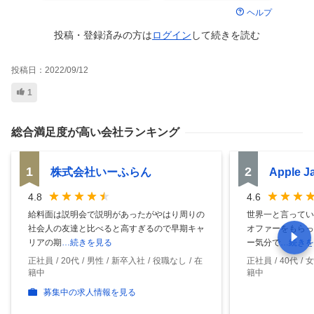
ヘルプ
投稿・登録済みの方は
ログイン
して
続きを読む
投稿日：
2022/09/12
1
総合満足度
が高い会社ランキング
1
2
株式会社いーふらん
Apple 
4.8
4.6
給料面は説明会で説明があったがやはり周りの
世界一と言ってい
社会人の友達と比べると高すぎるので早期キャ
オファーをもらっ
リアの期
…続きを見る
ー気分で
…続きを
正社員
20代
男性
新卒入社
役職なし
在
正社員
40代
女
籍中
籍中
募集中の求人情報を見る