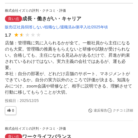
株式会社イズミの評判・クチコミ・評価
成長・働きがい・キャリア
良い点
販売
正社員
回答しない
役職なし
退職済み
新卒入社
2025年頃
1.7
店舗：管理職に気に入られるかが全て。一般社員から主任になる
のも大変。管理職の推薦をもらえないと研修や試験が受けられな
い。合格しても、主任になれる見込みがあるだけで、昇進が約束
されているわけではない。実力主義の会社ではあるが、運も必
要。

本社：自分の部署が、どれだけ店舗のサポート、マネジメントが
できているか。自分の実力以外のところで評価が決まる。知識を
みにつけ、zoom会議や研修など、相手に説明できる、理解させて
行動に移してもらうことが大切。
投稿日：
2025/12/25
0
違反報告
クチコミ詳細
株式会社イズミの評判・クチコミ・評価
ワークライフバランス
良い点