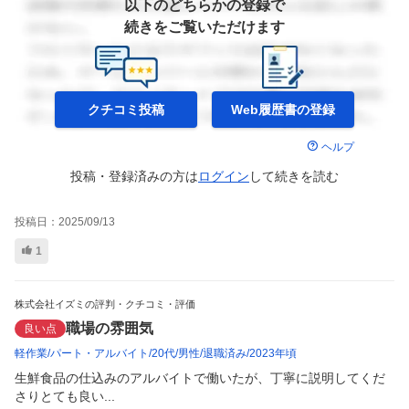
以下のどちらかの登録で
続きをご覧いただけます
クチコミ投稿
Web履歴書の
登録
ヘルプ
投稿・登録済みの方は
ログイン
して
続きを読む
投稿日：
2025/09/13
1
株式会社イズミの評判・クチコミ・評価
職場の雰囲気
良い点
軽作業
パート・アルバイト
20代
男性
退職済み
2023年頃
生鮮食品の仕込みのアルバイトで働いたが、丁寧に説明してくだ
さりとても良い...