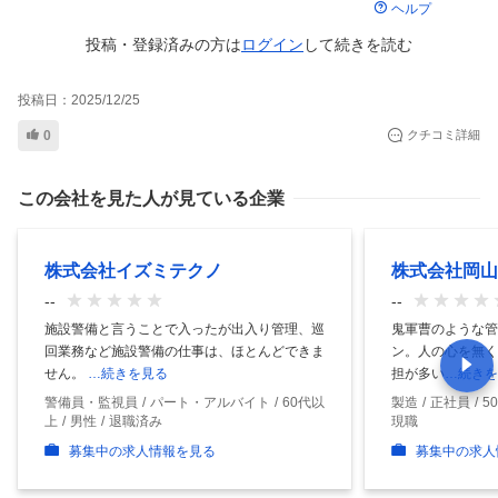
ヘルプ
投稿・登録済みの方は
ログイン
して
続きを読む
投稿日：
2025/12/25
0
クチコミ詳細
この会社を見た人が見ている企業
株式会社イズミテクノ
株式会社岡山
--
--
施設警備と言うことで入ったが出入り管理、巡
鬼軍曹のような管
回業務など施設警備の仕事は、ほとんどできま
ン。人の心を無く
せん。
…続きを見る
担が多い
…続きを
警備員・監視員
パート・アルバイト
60代以
製造
正社員
5
上
男性
退職済み
現職
募集中の求人情報を見る
募集中の求人