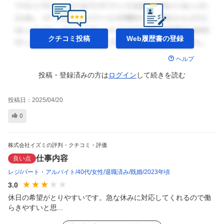
クチコミ投稿
Web履歴書の
登録
ヘルプ
投稿・登録済みの方は
ログイン
して
続きを読む
投稿日：
2025/04/20
0
株式会社イズミの評判・クチコミ・評価
仕事内容
良い点
レジ
パート・アルバイト
40代
女性
退職済み
既婚
2023年頃
3.0
休日の希望がとりやすいです。急な休みに対応してくれるので働
らきやすいと思...