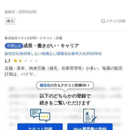
投稿日：
2025/12/25
0
クチコミ詳細
株式会社イズミの評判・クチコミ・評価
成長・働きがい・キャリア
不満な点
販売
正社員
回答しない
役職なし
退職済み
新卒入社
2025年頃
1.7
店舗：基本、肉体労働（補充、在庫管理等）が多い。毎週の販売
計画は、バイヤ...
就活生
の方もクチコミ投稿OK！
以下のどちらかの登録で
続きをご覧いただけます
クチコミ投稿
Web履歴書の
登録