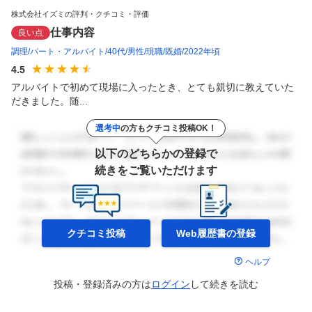
株式会社イズミの評判・クチコミ・評価
仕事内容
良い点
調理
パート・アルバイト
40代
男性
現職
既婚
2022年頃
4.5
アルバイトで初めて現場に入ったとき、とても親切に教えていた
だきました。随...
選考中
の方もクチコミ投稿OK！
以下のどちらかの登録で
続きをご覧いただけます
クチコミ投稿
Web履歴書の
登録
ヘルプ
投稿・登録済みの方は
ログイン
して
続きを読む