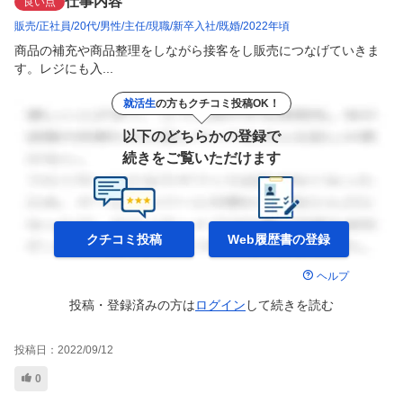
仕事内容
良い点
販売
正社員
20代
男性
主任
現職
新卒入社
既婚
2022年頃
商品の補充や商品整理をしながら接客をし販売につなげていきま
す。レジにも入...
就活生
の方もクチコミ投稿OK！
以下のどちらかの登録で
続きをご覧いただけます
クチコミ投稿
Web履歴書の
登録
ヘルプ
投稿・登録済みの方は
ログイン
して
続きを読む
投稿日：
2022/09/12
0