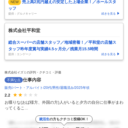
売上高2兆円越えの安定した上場企業！／ホールスタ
NEW
ッフ
提供：グルメキャリー
続きを見る
株式会社平和堂
総合スーパーの店舗スタッフ／地域密着！／平和堂の店舗ス
タッフ昨年度賞与実績4.5ヶ月分／残業月15.5時間
提供：エンゲージ
続きを見る
株式会社イズミの評判・クチコミ・評価
仕事内容
不満な点
販売
パート・アルバイト
20代
男性
退職済み
2025年頃
2.2
お喋りな(おば様方、外国の方)人がいると夕方の自分に仕事がまわ
ってくるこ...
就活生
の方もクチコミ投稿OK！