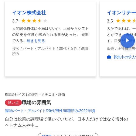
イオン株式会社
イオンリテー
3.7
3.5
人間関係自体に不満はないが、上司からシフト
大卒であれば、一
の変更を何度か求められる事があった。 短期
とができ、合格
で入る
…続きを見る
す。目安だ
…続き
接客
パート・アルバイト
30代
女性
退職
販売
正社員
男
済み
募集中の求人
株式会社イズミの評判・クチコミ・評価
職場の雰囲気
良い点
調理
パート・アルバイト
20代
男性
退職済み
2022年頃
自分は総菜の調理場で働いていたが、日本人だけではなく海外の
ベトナム人や中...