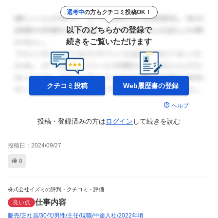
選考中
の方もクチコミ投稿OK！
以下のどちらかの登録で
続きをご覧いただけます
クチコミ投稿
Web履歴書の
登録
ヘルプ
投稿・登録済みの方は
ログイン
して
続きを読む
投稿日：
2024/09/27
0
株式会社イズミの評判・クチコミ・評価
仕事内容
良い点
販売
正社員
30代
男性
主任
現職
中途入社
2022年頃