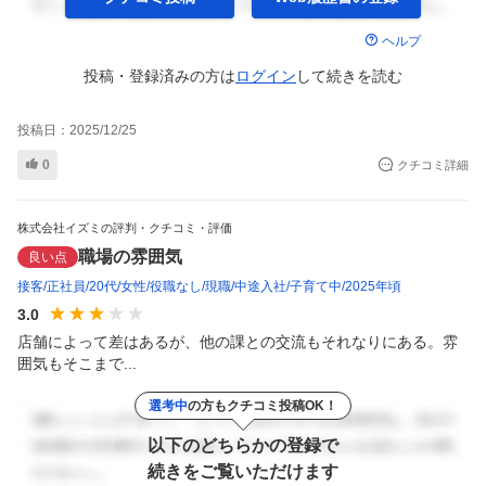
ヘルプ
投稿・登録済みの方は
ログイン
して
続きを読む
投稿日：
2025/12/25
0
クチコミ詳細
株式会社イズミの評判・クチコミ・評価
職場の雰囲気
良い点
接客
正社員
20代
女性
役職なし
現職
中途入社
子育て中
2025年頃
3.0
店舗によって差はあるが、他の課との交流もそれなりにある。雰
囲気もそこまで...
選考中
の方もクチコミ投稿OK！
以下のどちらかの登録で
続きをご覧いただけます