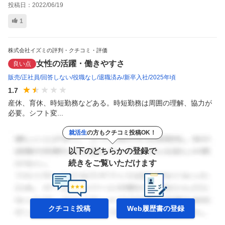
投稿日：
2022/06/19
1
株式会社イズミの評判・クチコミ・評価
女性の活躍・働きやすさ
良い点
販売
正社員
回答しない
役職なし
退職済み
新卒入社
2025年頃
1.7
産休、育休、時短勤務などある。時短勤務は周囲の理解、協力が
必要。シフト変...
就活生
の方もクチコミ投稿OK！
以下のどちらかの登録で
続きをご覧いただけます
クチコミ投稿
Web履歴書の
登録