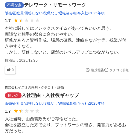
テレワーク・リモートワーク
不満な点
販売
正社員
回答しない
役職なし
退職済み
新卒入社
2025年頃
1.7
本社に関してはフレックスタイムがあってもいいと思う。

商談など相手の都合に合わせやすい。

研修があると資料作成、場所の確保、連絡をながす等、残業が付
きやすくなる。

しかし、研修しないと、店舗のレベルアップにつながらない。
投稿日：
2025/12/25
0
違反報告
クチコミ詳細
株式会社イズミの評判・クチコミ・評価
入社理由・入社後ギャップ
良い点
販売
正社員
回答しない
役職なし
退職済み
新卒入社
2025年頃
1.7
入社当時、山西義政氏がご存命だった。

会社を設立した方であり、フットワークの軽さ、発言力があるお
方だった。
