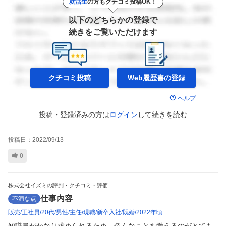
就活生
の方もクチコミ投稿OK！
以下のどちらかの登録で
続きをご覧いただけます
クチコミ投稿
Web履歴書の
登録
ヘルプ
投稿・登録済みの方は
ログイン
して
続きを読む
投稿日：
2022/09/13
0
株式会社イズミの評判・クチコミ・評価
仕事内容
不満な点
販売
正社員
20代
男性
主任
現職
新卒入社
既婚
2022年頃
知識量がかなり求められるため、色んなことを覚えるのがとても