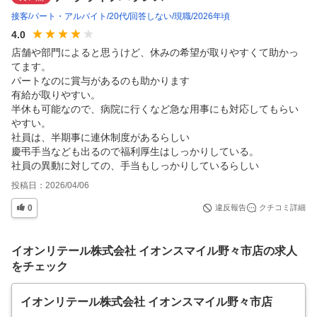
接客
パート・アルバイト
20代
回答しない
現職
2026年頃
4.0
店舗や部門によると思うけど、休みの希望が取りやすくて助かっ
てます。

パートなのに賞与があるのも助かります

有給が取りやすい。

半休も可能なので、病院に行くなど急な用事にも対応してもらい
やすい。

社員は、半期事に連休制度があるらしい

慶弔手当なども出るので福利厚生はしっかりしている。 

社員の異動に対しての、手当もしっかりしているらしい
投稿日：
2026/04/06
0
違反報告
クチコミ詳細
イオンリテール株式会社 イオンスマイル野々市店の求人
をチェック
イオンリテール株式会社 イオンスマイル野々市店