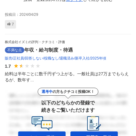
投稿日：
2024/04/29
7
株式会社イズミの評判・クチコミ・評価
年収・給与制度・待遇
不満な点
販売
正社員
回答しない
役職なし
退職済み
新卒入社
2025年頃
1.7
給料は半年ごとに数千円ずつ上がる。一般社員は27万までもらえ
るが、数年す...
選考中
の方もクチコミ投稿OK！
以下のどちらかの登録で
続きをご覧いただけます