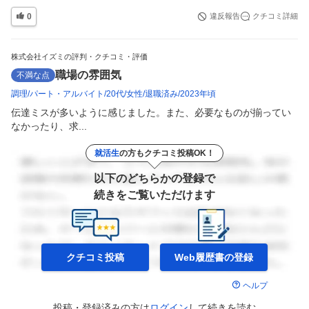
0
違反報告
クチコミ詳細
株式会社イズミの評判・クチコミ・評価
職場の雰囲気
不満な点
調理
パート・アルバイト
20代
女性
退職済み
2023年頃
伝達ミスが多いように感じました。また、必要なものが揃ってい
なかったり、求...
就活生
の方もクチコミ投稿OK！
以下のどちらかの登録で
続きをご覧いただけます
クチコミ投稿
Web履歴書の
登録
ヘルプ
投稿・登録済みの方は
ログイン
して
続きを読む