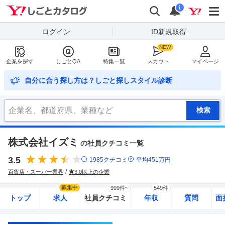
Yahoo!しごとカタログ
検索
通知
i
ログイン
ID新規取得
企業を探す
しごとQA
特集一覧
スカウト
マイページ
自分に合う探し方は？しごと探しスタイル診断
株式会社イズミ
の社員クチコミ一覧
3.5
1985
クチコミ
平均
451
万円
百貨店・スーパー業界
3.0以上の企業
募集中
999件~
549件
トップ
求人
社員クチコミ
年収
質問
面