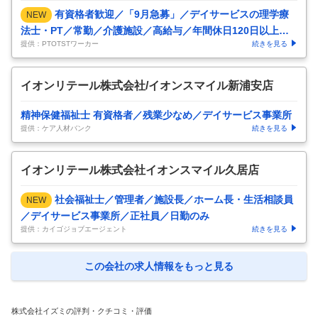
有資格者歓迎／「9月急募」／デイサービスの理学療
NEW
法士・PT／常勤／介護施設／高給与／年間休日120日以上／
提供：PTOTSTワーカー
続きを見る
教育体制万全
イオンリテール株式会社/イオンスマイル新浦安店
精神保健福祉士 有資格者／残業少なめ／デイサービス事業所
提供：ケア人材バンク
続きを見る
イオンリテール株式会社イオンスマイル久居店
社会福祉士／管理者／施設長／ホーム長・生活相談員
NEW
／デイサービス事業所／正社員／日勤のみ
提供：カイゴジョブエージェント
続きを見る
この会社の求人情報をもっと見る
株式会社イズミの評判・クチコミ・評価