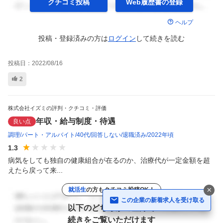
クチコミ投稿
Web履歴書の
登録
ヘルプ
投稿・登録済みの方は
ログイン
して
続きを読む
投稿日：
2022/08/16
2
株式会社イズミの評判・クチコミ・評価
年収・給与制度・待遇
良い点
調理
パート・アルバイト
40代
回答しない
退職済み
2022年頃
1.3
病気をしても独自の健康組合が在るのか、治療代が一定金額を超
えたら戻って来...
就活生
の方もクチコミ投稿OK！
この企業の新着求人を受け取る
以下のどちらかの登録で
続きをご覧いただけます