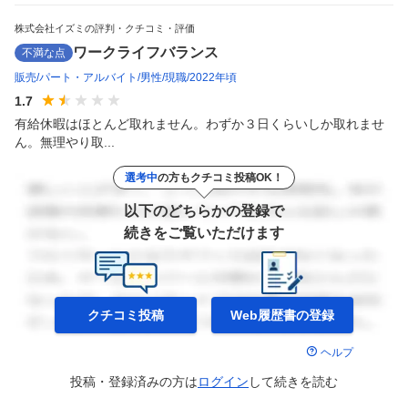
株式会社イズミの評判・クチコミ・評価
ワークライフバランス
不満な点
販売
パート・アルバイト
男性
現職
2022年頃
1.7
有給休暇はほとんど取れません。わずか３日くらいしか取れませ
ん。無理やり取...
選考中
の方もクチコミ投稿OK！
以下のどちらかの登録で
続きをご覧いただけます
クチコミ投稿
Web履歴書の
登録
ヘルプ
投稿・登録済みの方は
ログイン
して
続きを読む