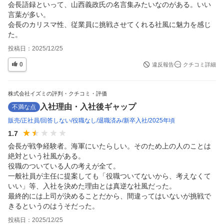
会長語録といって、山西義政氏の名言集みたいなのがある。いい
言葉が多い。

会長のカリスマ性、従業員に挑戦させてくれる社風に魅力を感じ
た。
投稿日：
2025/12/25
0
違反報告
クチコミ詳細
株式会社イズミの評判・クチコミ・評価
入社理由・入社後ギャップ
不満な点
販売
正社員
回答しない
役職なし
退職済み
新卒入社
2025年頃
1.7
会長が戦争経験者。海軍にいたらしい。そのため上の人のことは
絶対という社風がある。

役職のついている人の考えが全て。

一般社員が主任に提案しても「役職ついてないから、考えなくて
いい」等、入社を決めた理由とは真逆な社風だった。

最終的には上司が決めることだから、間違ってはいないが挑戦で
きるというのはうそだった。
投稿日：
2025/12/25