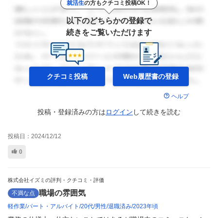
就活生
の方もクチコミ投稿OK！
以下のどちらかの登録で
続きをご覧いただけます
クチコミ投稿
Web履歴書の
登録
ヘルプ
投稿・登録済みの方は
ログイン
して
続きを読む
投稿日：
2024/12/12
0
株式会社イズミの評判・クチコミ・評価
職場の雰囲気
不満な点
軽作業
パート・アルバイト
20代
男性
退職済み
2023年頃