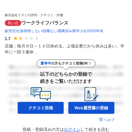
株式会社イズミの評判・クチコミ・評価
ワークライフバランス
良い点
販売
正社員
回答しない
役職なし
退職済み
新卒入社
2025年頃
1.7
店舗：毎月９日～１０日休める。上場企業だから休みは多い。半
年に一回３連休...
選考中
の方もクチコミ投稿OK！
以下のどちらかの登録で
続きをご覧いただけます
クチコミ投稿
Web履歴書の
登録
ヘルプ
投稿・登録済みの方は
ログイン
して
続きを読む