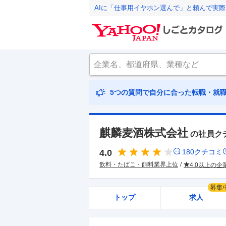
AIに「仕事用イヤホン選んで」と頼んで実
5つの質問で自分に合った転職・就
麒麟麦酒株式会社
の社員ク
4.0
180
クチコミ
飲料・たばこ・飼料業界上位
4.0以上の企
募集
トップ
求人