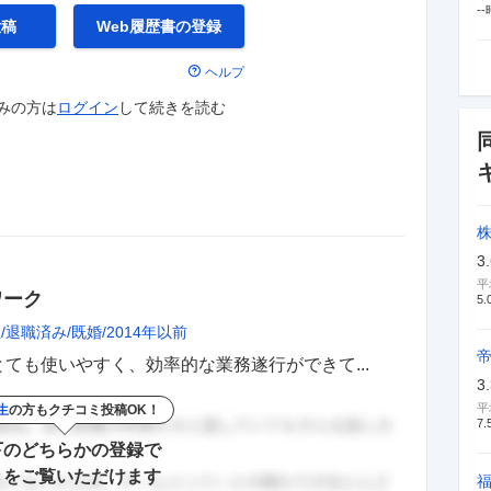
--
投稿
Web履歴書の
登録
ヘルプ
みの方は
ログイン
して
続きを読む
3
平
ワーク
5.
性
退職済み
既婚
2014年以前
ても使いやすく、効率的な業務遂行ができて...
3
平
生
の方もクチコミ投稿OK！
7.
下のどちらかの登録で
きをご覧いただけます