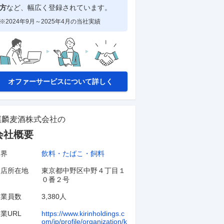
方
など、幅広く登録されています。
※2024年9月～2025年4月の当社実績
オファーサービスについて詳しく
麒麟麦酒株式会社
の
会社概要
業界
飲料・たばこ・飼料
本店所在地
東京都中野区中野４丁目１
０番２号
従業員数
3,380人
業URL
https://www.kirinholdings.c
om/jp/profile/organization/k