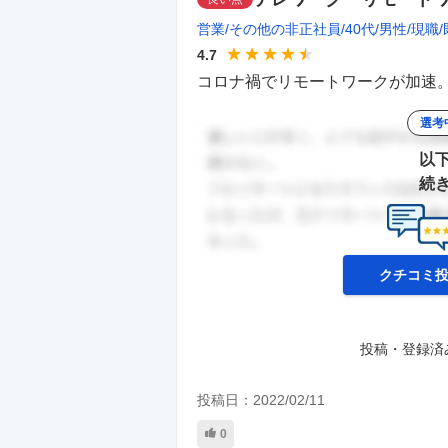
営業
その他の非正社員
40代
男性
現職
4.7
コロナ禍でリモートワークが加速。
選考
以
続
クチコミ
投稿・登録済
投稿日：
2022/02/11
0