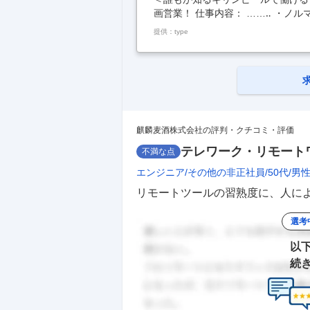
画営業！ 仕事内容： ……‥ ・ノ
直帰・ ・フレックスタイム制 ・正
提供：type
でにお付き合いのある飲食店・量販
など）の販促提案を行います。 適
ます。 ・ノルマや飛び込み営業は
【A】飲食店への提案では… お店
品・キャ
…
麒麟麦酒株式会社の評判・クチコミ・評価
テレワーク・リモート
不満な点
エンジニア
その他の非正社員
50代
男
リモートツールの習熟度に、人によ
選考
以
続