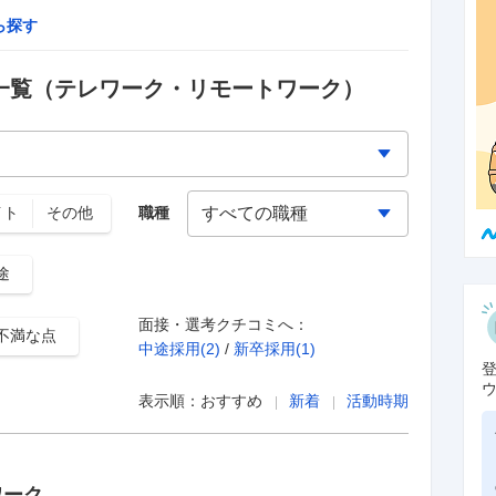
ら探す
一覧
（テレワーク・リモートワーク）
イト
その他
職種
途
面接・選考クチコミへ：
不満な点
中途採用(
2
)
/
新卒採用(
1
)
表示順：
おすすめ
新着
活動時期
ワーク