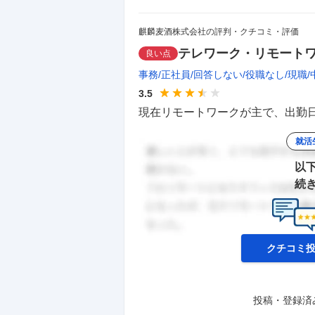
麒麟麦酒株式会社の評判・クチコミ・評価
テレワーク・リモート
良い点
事務
正社員
回答しない
役職なし
現職
3.5
現在リモートワークが主で、出勤日
就活
以
続
クチコミ
投稿・登録済