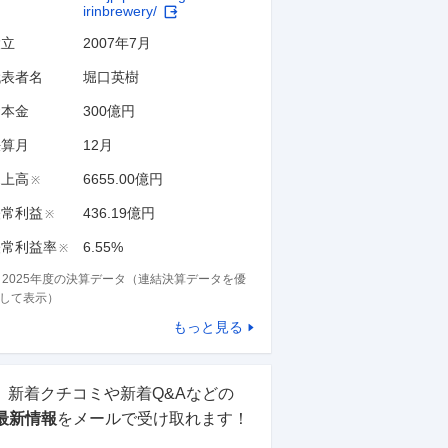
irinbrewery/
設立
2007年7月
代表者名
堀口英樹
資本金
300億円
決算月
12
月
売上高
6655.00億円
※
経常利益
436.19億円
※
経常利益率
6.55%
※
※
2025
年度の決算データ（連結決算データを優
して表示）
もっと見る
新着クチコミや新着Q&Aなどの
最新情報
をメールで受け取れます！