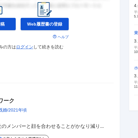
4
平
5.
投稿
Web履歴書の
登録
ヘルプ
3
みの方は
ログイン
して
続きを読む
平
10
3
平
11
ワーク
既婚
2021年頃
のメンバーと顔を合わせることがかなり減り...