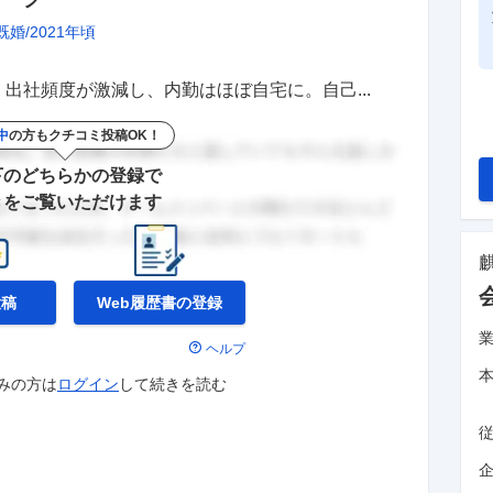
既婚
2021年頃
出社頻度が激減し、内勤はほぼ自宅に。自己...
中
の方もクチコミ投稿OK！
下のどちらかの登録で
きをご覧いただけます
投稿
Web履歴書の
登録
ヘルプ
みの方は
ログイン
して
続きを読む
企