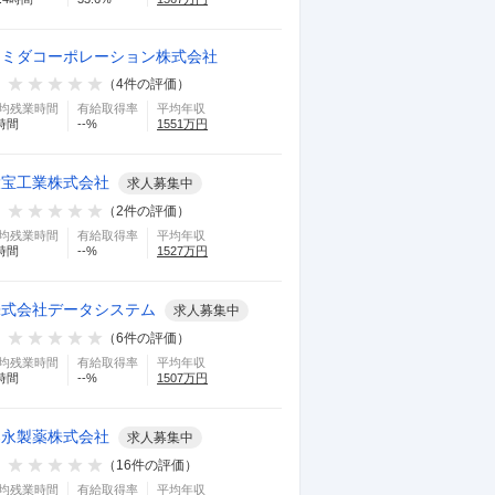
スミダコーポレーション株式会社
（
4
件の評価）
均残業時間
有給取得率
平均年収
時間
--
%
1551
万円
大宝工業株式会社
求人募集中
（
2
件の評価）
均残業時間
有給取得率
平均年収
時間
--
%
1527
万円
株式会社データシステム
求人募集中
（
6
件の評価）
均残業時間
有給取得率
平均年収
時間
--
%
1507
万円
湧永製薬株式会社
求人募集中
（
16
件の評価）
均残業時間
有給取得率
平均年収