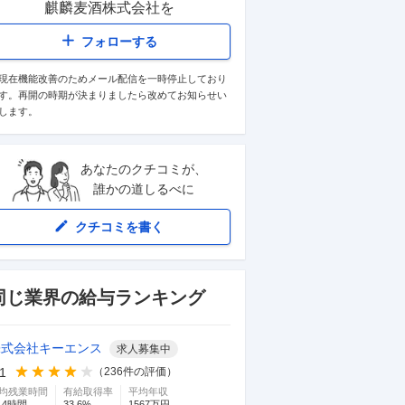
麒麟麦酒株式会社
を
フォローする
現在機能改善のためメール配信を一時停止しており
す。再開の時期が決まりましたら改めてお知らせい
します。
あなたのクチコミが、
誰かの道しるべに
クチコミを書く
同じ業界の給与ランキング
株式会社キーエンス
求人募集中
.1
（
236
件の評価）
均残業時間
有給取得率
平均年収
.4
時間
33.6
%
1567
万円