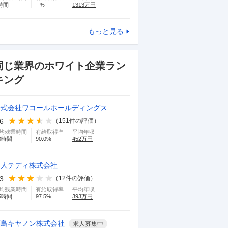
時間
--
%
1313
万円
もっと見る
同じ業界のホワイト企業ラン
キング
株式会社ワコールホールディングス
.6
（
151
件の評価）
均残業時間
有給取得率
平均年収
0
時間
90.0
%
452
万円
帝人テディ株式会社
.3
（
12
件の評価）
均残業時間
有給取得率
平均年収
5
時間
97.5
%
393
万円
福島キヤノン株式会社
求人募集中