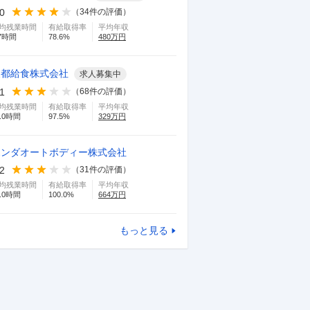
.0
（
34
件の評価）
均残業時間
有給取得率
平均年収
7
時間
78.6
%
480
万円
東都給食株式会社
求人募集中
.1
（
68
件の評価）
均残業時間
有給取得率
平均年収
.0
時間
97.5
%
329
万円
ホンダオートボディー株式会社
.2
（
31
件の評価）
均残業時間
有給取得率
平均年収
.0
時間
100.0
%
664
万円
もっと見る