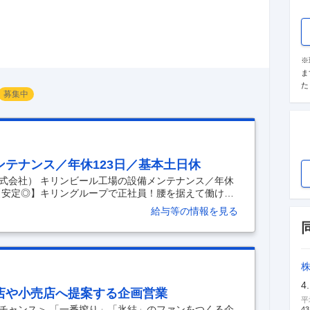
※
ま
た
募集中
テナンス／年休123日／基本土日休
式会社） キリンビール工場の設備メンテナンス／年休
 【安定◎】キリングループで正社員！腰を据えて働ける
設備メンテナンス 【働く環境◎】年休123日／日勤の
給与等の情報を見る
、仕事終わりの至福の一杯。 そんなひと時も、"設備メ
張ったご褒美に飲み干す一杯のビール。 その瞬間に、何
ないでしょうか。 ＜ この求人のPOINT！＞ ★キリン
日（基本土日休み） ★日勤のみ／フレックスタイム制
…
4
店や小売店へ提案する企画営業
平
チャンス＞ 「一番搾り」「氷結」のファンをつくる企
43