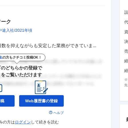
ワーク
中途入社
2021年頃
数を抑えながらも安定した業務ができていま...
生
の方もクチコミ投稿OK！
下のどちらかの登録で
きをご覧いただけます
先
投稿
Web履歴書の
登録
ヘルプ
みの方は
ログイン
して
続きを読む