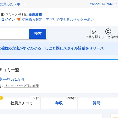
際に買ったレポート
Yahoo! JAPAN
IDでもっと便利に
新規取得
ログイン
初回購入限定、アプリで使えるお得なクーポン
企業を探す
しごとQA
職活動の方法がすぐわかる！しごと探しスタイル診断をリリース
チコミ一覧
平均
671
万円
リモートワーク可の企業
業
中
177件
585件
社員クチコミ
年収
質問