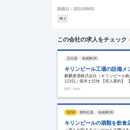
投稿日：
2021/09/02
0
この会社の求人をチェック
正社員
未経験OK
キリンビール工場の設備メン
麒麟麦酒株式会社（キリンビール株
123日／基本土日休 【求人要約】
【やりがい◎】キリンの品質を守る
提供：doda
み／基本土日休み 「プシュっ」と
ンテ"なしではつくれない。 1日頑
よりの“幸せ”を感じる人も多いのでは
グループで正社員採用 ★年休123
NEW
契約社員
未経験OK
キリンビールの酒類を飲食
＜誰もが知るキリンビールで働ける