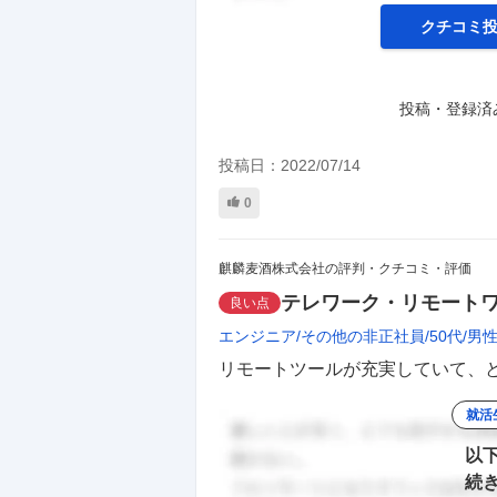
クチコミ
投稿・登録済
投稿日：
2022/07/14
0
麒麟麦酒株式会社の評判・クチコミ・評価
テレワーク・リモート
良い点
エンジニア
その他の非正社員
50代
男
リモートツールが充実していて、と
就活
以
続