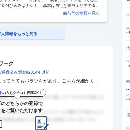
ルマ＆飛び込みはナシ！ ・基本は自宅と担当エリアの直行
社員登用制度あり ‥…… 【Q】どんなお仕事？ 【A】す
給与等の情報を見る
店へ、 キリン商品の酒類（ビール・チューハイ・洋酒
性・希望に合わせて飲食店・量販店いずれかをお任せし
--
一切ないので、ご安心ください！ 【Q】具体的には？
平
のフード・客層に合ったドリンクメニューの提案や 新商
--
求人情報をもっと見る
--
平
ワーク
--
性
退職済み
既婚
2014年以前
ってとてもバラツキがあり、こちらが細かく...
--
中
の方もクチコミ投稿OK！
平
--
下のどちらかの登録で
きをご覧いただけます
--
平