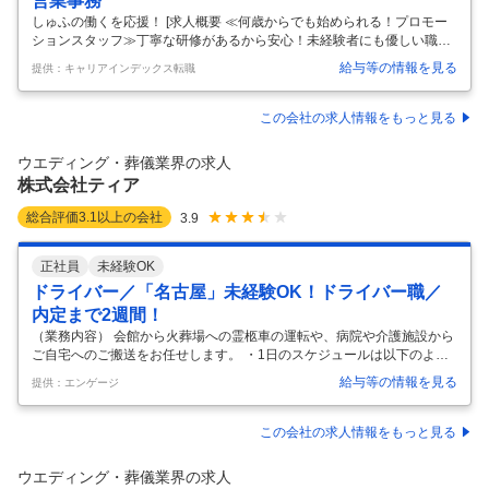
営業事務
しゅふの働くを応援！ [求人概要 ≪何歳からでも始められる！プロモー
ションスタッフ≫丁寧な研修があるから安心！未経験者にも優しい職場
◎週2.3日～/土日祝休み★ [職種名 プロモーションスタッフ [勤務地・最
給与等の情報を見る
提供：キャリアインデックス転職
寄駅 広島県広島市佐伯区利松1-5-6 【玉泉院五日市会館】 広島市佐伯区
利松1-5-6 玉泉院 五日市会館 五日市駅 自動車10分 [勤務日数 週3日以上
10:00～15:00 月／火／水／木／金 などから選べます 長期【3ヶ月以上】
この会社の求人情報をもっと見る
10：00～15：00（昼休憩60分） ・平日勤務 ・残業はありません 曜日
の固定、扶養内勤務など ご希望の働き方があれば遠慮なくご相談くださ
ウエディング・葬儀業界の求人
い！ [給
…
株式会社ティア
総合評価
3.1
以上の会社
3.9
正社員
未経験OK
ドライバー／「名古屋」未経験OK！ドライバー職／
内定まで2週間！
（業務内容） 会館から火葬場への霊柩車の運転や、病院や介護施設から
ご自宅へのご搬送をお任せします。 ・1日のスケジュールは以下のよう
な感じです。 ▼ 出勤。車両の整備、点検など。 ▼ 1回目の霊柩車の運
給与等の情報を見る
提供：エンゲージ
転 ▼ 2回目の霊柩車の運転 ▼ 寝台車で病院へお迎え ▼ 退社 ・一日の移
動距離は50ｋ～80ｋになる場合もあります。 ・一日に走る本数の目安
は約3件を予定しています。
…
この会社の求人情報をもっと見る
ウエディング・葬儀業界の求人