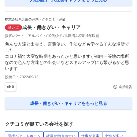
株式会社八芳園の評判・クチコミ・評価
成長・働きがい・キャリア
良い点
接客
パート・アルバイト
10代
女性
退職済み
2014年以前
色んな方達と出会え、言葉使い、作法なども学べるそんな場所で
した

コロナ禍で大変な時期もあったかと思いますが都内一等地の場所
なので色んな方達との出会いなどスキルアップにも繋がるかと思
います
投稿日：
2022/09/13
0
違反報告
成長・働きがい・キャリア
をもっと見る
クチコミが似ている会社を探す
面接がアットホーム
社員が働きやすい
仕事が充実
女性が多い