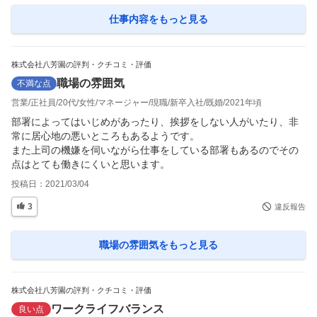
仕事内容
をもっと見る
株式会社八芳園の評判・クチコミ・評価
職場の雰囲気
不満な点
営業
正社員
20代
女性
マネージャー
現職
新卒入社
既婚
2021年頃
部署によってはいじめがあったり、挨拶をしない人がいたり、非
常に居心地の悪いところもあるようです。

また上司の機嫌を伺いながら仕事をしている部署もあるのでその
点はとても働きにくいと思います。
投稿日：
2021/03/04
3
違反報告
職場の雰囲気
をもっと見る
株式会社八芳園の評判・クチコミ・評価
ワークライフバランス
良い点