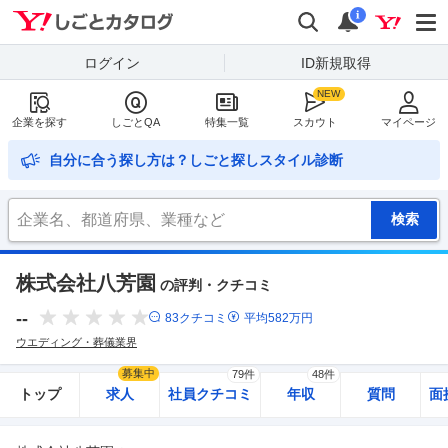
Yahoo!しごとカタログ
検索
通知
i
ログイン
ID新規取得
企業を探す
しごとQA
特集一覧
スカウト
マイページ
自分に合う探し方は？しごと探しスタイル診断
株式会社八芳園
の評判・クチコミ
--
83
クチコミ
平均
582
万円
ウエディング・葬儀業界
募集中
79件
48件
トップ
求人
社員クチコミ
年収
質問
面