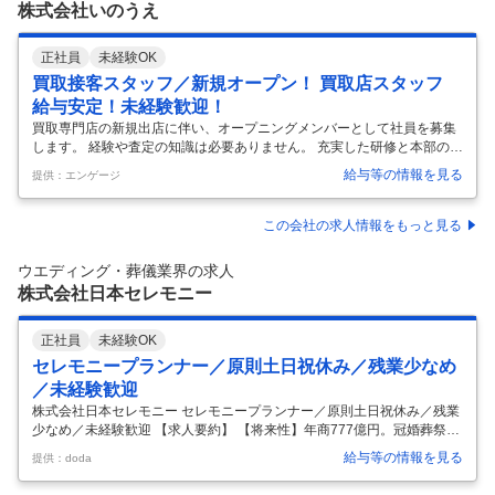
株式会社いのうえ
正社員
未経験OK
買取接客スタッフ／新規オープン！ 買取店スタッフ
給与安定！未経験歓迎！
買取専門店の新規出店に伴い、オープニングメンバーとして社員を募集
します。 経験や査定の知識は必要ありません。 充実した研修と本部のサ
ポート体制があるため、未経験の方でも安心してスタートできます。 店
給与等の情報を見る
提供：エンゲージ
舗における買取業務全般をお任せします。 ・お客様対応・接客 ・商品の
受付・買取業務 ・買取商品の梱包・発送 ・パソコンへの簡単なデータ入
力 ・店舗運営業務全般 入社後は商品の取り扱い方や接客方法などを研修
この会社の求人情報をもっと見る
で丁寧にお教えしますので、未経験の方でも安心してスタートできま
す。
…
ウエディング・葬儀業界の求人
株式会社日本セレモニー
正社員
未経験OK
セレモニープランナー／原則土日祝休み／残業少なめ
／未経験歓迎
株式会社日本セレモニー セレモニープランナー／原則土日祝休み／残業
少なめ／未経験歓迎 【求人要約】 【将来性】年商777億円。冠婚葬祭大
手企業の正社員 【やりがい】お客様の人生の節目に寄り添える仕事 残業
給与等の情報を見る
提供：doda
月10h以内／原則土日祝休／転居を伴う転勤なし 大切な人生の節目だか
らこそ、こだわりの施設で――。 説明会では、実際の斎場・挙式会場を