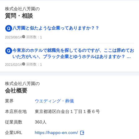
株式会社八芳園
の
質問・相談
八芳園と似たような企業ってありますか？？
回答数：
2023/08/14
1
今東京のホテルで就職先を探してるのですが、ここは辞めてお
いた方がいい、ブラック企業とゆうホテルはありますか？ 私
が考えているのは東京會...
回答数：
2021/02/14
1
株式会社八芳園
の
会社概要
業界
ウエディング・葬儀
本店所在地
東京都港区白金台１丁目１番６号
従業員数
360人
企業URL
https://happo-en.com/