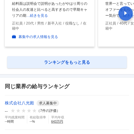
給料面は説明会で説明があったがやはり周りの
世界一と言ってい
社会人の友達と比べると高すぎるので早期キャ
オファーをもらっ
リアの期
…続きを見る
ー気分で
…続きを
正社員
20代
男性
新卒入社
役職なし
在
正社員
40代
女
籍中
籍中
募集中の求人情報を見る
ランキングをもっと見る
同じ業界の給与ランキング
株式会社八光殿
求人募集中
--
（
7
件の評価）
平均残業時間
有給取得率
平均年収
--
時間
--
%
643
万円