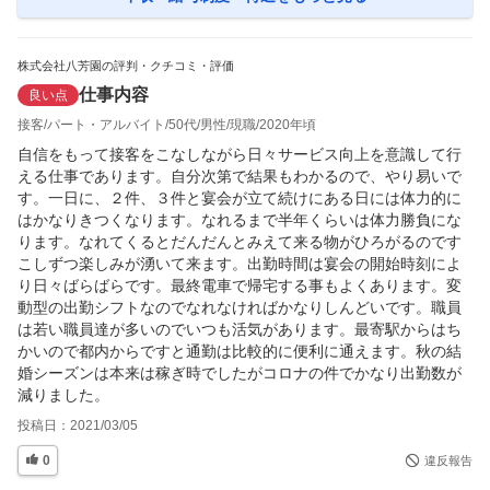
株式会社八芳園の評判・クチコミ・評価
仕事内容
良い点
接客
パート・アルバイト
50代
男性
現職
2020年頃
自信をもって接客をこなしながら日々サービス向上を意識して行
える仕事であります。自分次第で結果もわかるので、やり易いで
す。一日に、２件、３件と宴会が立て続けにある日には体力的に
はかなりきつくなります。なれるまで半年くらいは体力勝負にな
ります。なれてくるとだんだんとみえて来る物がひろがるのです
こしずつ楽しみが湧いて来ます。出勤時間は宴会の開始時刻によ
り日々ばらばらです。最終電車で帰宅する事もよくあります。変
動型の出勤シフトなのでなれなければかなりしんどいです。職員
は若い職員達が多いのでいつも活気があります。最寄駅からはち
かいので都内からですと通勤は比較的に便利に通えます。秋の結
婚シーズンは本来は稼ぎ時でしたがコロナの件でかなり出勤数が
減りました。
投稿日：
2021/03/05
0
違反報告