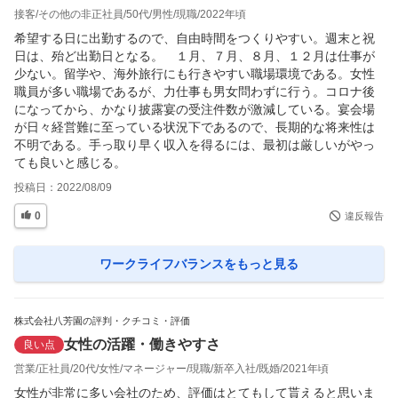
接客
その他の非正社員
50代
男性
現職
2022年頃
希望する日に出勤するので、自由時間をつくりやすい。週末と祝
日は、殆ど出勤日となる。　１月、７月、８月、１２月は仕事が
少ない。留学や、海外旅行にも行きやすい職場環境である。女性
職員が多い職場であるが、力仕事も男女問わずに行う。コロナ後
になってから、かなり披露宴の受注件数が激減している。宴会場
が日々経営難に至っている状況下であるので、長期的な将来性は
不明である。手っ取り早く収入を得るには、最初は厳しいがやっ
ても良いと感じる。
投稿日：
2022/08/09
0
違反報告
ワークライフバランス
をもっと見る
株式会社八芳園の評判・クチコミ・評価
女性の活躍・働きやすさ
良い点
営業
正社員
20代
女性
マネージャー
現職
新卒入社
既婚
2021年頃
女性が非常に多い会社のため、評価はとてもして貰えると思いま