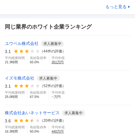
もっと見る
同じ業界のホワイト企業ランキング
ユウベル株式会社
求人募集中
3.1
（
44
件の評価）
平均残業時間
有給取得率
平均年収
21.3
時間
65.0
%
351
万円
イズモ株式会社
求人募集中
3.1
（
52
件の評価）
平均残業時間
有給取得率
平均年収
25.0
時間
67.5
%
--万円
株式会社あいネットサービス
求人募集中
3.6
（
20
件の評価）
平均残業時間
有給取得率
平均年収
16.3
時間
50.0
%
440
万円