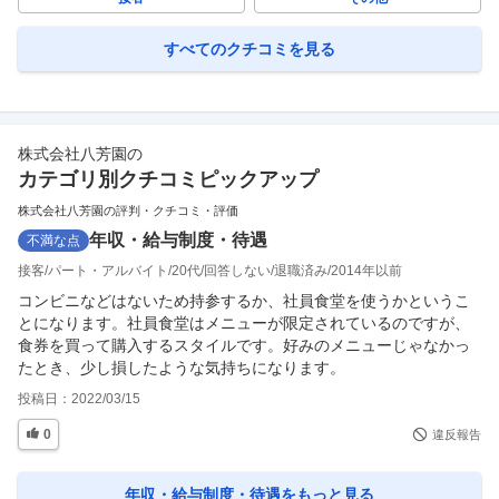
すべてのクチコミを見る
株式会社八芳園
の
カテゴリ別クチコミピックアップ
株式会社八芳園の評判・クチコミ・評価
年収・給与制度・待遇
不満な点
接客
パート・アルバイト
20代
回答しない
退職済み
2014年以前
コンビニなどはないため持参するか、社員食堂を使うかというこ
とになります。社員食堂はメニューが限定されているのですが、
食券を買って購入するスタイルです。好みのメニューじゃなかっ
たとき、少し損したような気持ちになります。
投稿日：
2022/03/15
0
違反報告
年収・給与制度・待遇
をもっと見る