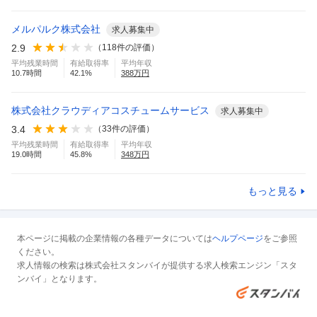
メルパルク株式会社
求人募集中
2.9
（
118
件の評価）
平均残業時間
有給取得率
平均年収
10.7
時間
42.1
%
388
万円
株式会社クラウディアコスチュームサービス
求人募集中
3.4
（
33
件の評価）
平均残業時間
有給取得率
平均年収
19.0
時間
45.8
%
348
万円
もっと見る
本ページに掲載の企業情報の各種データについては
ヘルプページ
をご参照
ください。
求人情報の検索は株式会社スタンバイが提供する求人検索エンジン「スタ
ンバイ」となります。