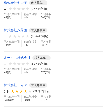
株式会社セレモ
求人募集中
--
（
26
件の評価）
平均残業時間
有給取得率
平均年収
--
時間
--
%
604
万円
株式会社八芳園
求人募集中
--
（
83
件の評価）
平均残業時間
有給取得率
平均年収
--
時間
--
%
582
万円
オークス株式会社
求人募集中
--
（
53
件の評価）
平均残業時間
有給取得率
平均年収
--
時間
--
%
576
万円
株式会社ティア
求人募集中
3.9
（
90
件の評価）
平均残業時間
有給取得率
平均年収
33.8
時間
50.0
%
575
万円