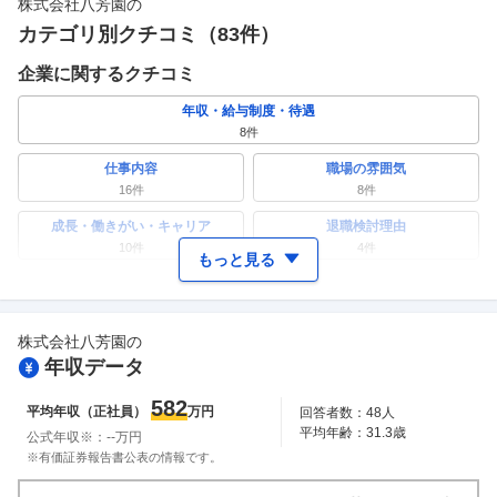
株式会社八芳園
の
カテゴリ別クチコミ（
83
件）
企業に関するクチコミ
年収・給与制度・待遇
8
件
仕事内容
職場の雰囲気
16
件
8
件
成長・働きがい・キャリア
退職検討理由
10
件
4
件
もっと見る
ワークライフバランス
女性の活躍・働きやすさ
7
件
10
件
株式会社八芳園
の
副業
テレワーク・リモートワーク
年収データ
2
件
2
件
人事・評価制度
入社理由・入社後ギャップ
582
平均年収（正社員）
万円
回答者数：
48
人
6
件
6
件
平均年齢：
31.3
歳
公式年収※：
--
万円
企業の選考に関するクチコミ
※有価証券報告書公表の情報です。
中途採用面接・選考
新卒採用面接・選考