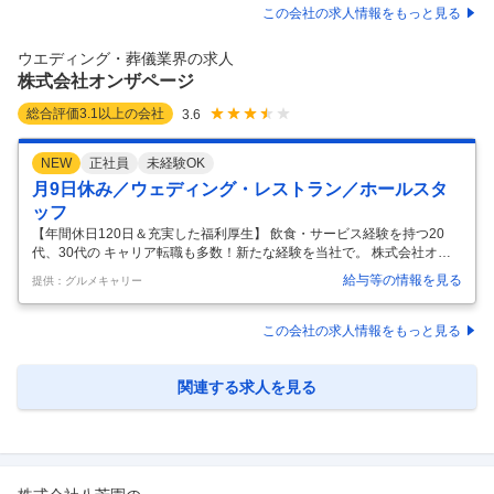
ご案内します。 もし、 「この会社は20年後もなくならない」 と言える
この会社の求人情報をもっと見る
としたら、その理由は何でしょうか。 それは、“必要とされ続けてきた
数”ではないでしょうか。 会員数90万人、年商777億円。 それは、人生
ウエディング・葬儀業界の求人
の節目に選ばれ続けてきた証です。 その理由を、ぜひ実際
…
株式会社オンザページ
総合評価
3.1
以上の会社
3.6
NEW
正社員
未経験OK
月9日休み／ウェディング・レストラン／ホールスタ
ッフ
【年間休日120日＆充実した福利厚生】 飲食・サービス経験を持つ20
代、30代の キャリア転職も多数！新たな経験を当社で。 株式会社オン
ザページについて 2026年4月1日に株式会社ノバレーゼと株式会社エス
給与等の情報を見る
提供：グルメキャリー
クリが統合し生まれた「株式会社オンザページ」。 多彩なゲストハウス
やレストラン、ドレスショップの運営を行い、グループ企業を含め国内
外に約100拠点以上。 “特別な一日を彩る最高の料理”、“記憶に残る忘れ
この会社の求人情報をもっと見る
られないサービス”を提供する、ウェディング業界最大級の企業として新
たにスタートします。 ★新たな事業所もOPEN！オープニングスタッフ
としてのチャンス。 新店舗出店の計画も続々と進行中。202
…
関連する求人を見る