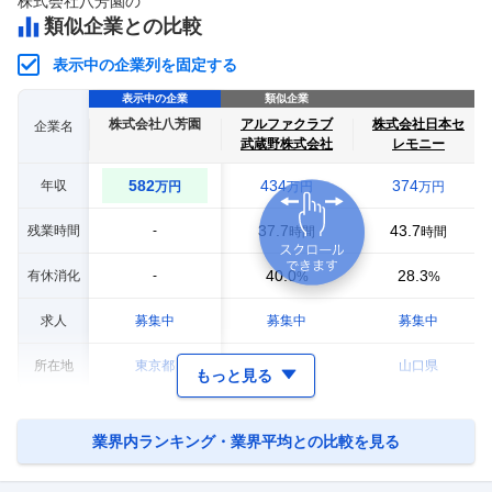
株式会社八芳園
の
類似企業との比較
表示中の企業列を固定する
表示中の企業
類似企業
株式会社八芳園
アルファクラブ
株式会社日本セ
企業名
武蔵野株式会社
レモニー
582
434
374
年収
万円
万円
万円
37.7
43.7
残業時間
-
時間
時間
40.0
28.3
有休消化
-
%
%
求人
募集中
募集中
募集中
所在地
東京都
埼玉県
山口県
もっと見る
業界内ランキング・業界平均との比較を見る