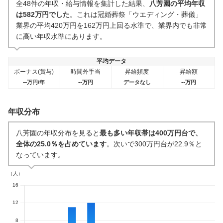
全48件の年収・給与情報を集計した結果、
八芳園の平均年収
0件
2
件
は582万円でした
。これは冠婚葬祭「ウエディング・葬儀」
業界の平均420万円を162万円上回る水準で、業界内でも非常
に高い年収水準にあります。
平均データ
ボーナス(賞与)
時間外手当
昇給頻度
昇給額
--
--
--
万円/年
万円
データなし
万円
年収分布
八芳園の年収分布を見ると
最も多い年収帯は400万円台で、
全体の25.0％を占めています
。次いで300万円台が22.9％と
なっています。