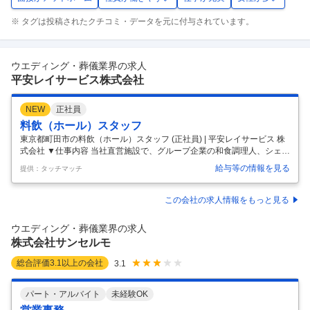
※ タグは投稿されたクチコミ・データを元に付与されています。
ウエディング・葬儀業界の求人
平安レイサービス株式会社
NEW
正社員
料飲（ホール）スタッフ
東京都町田市の料飲（ホール）スタッフ (正社員) | 平安レイサービス 株
式会社 ▼仕事内容 当社直営施設で、グループ企業の和食調理人、シェ
フ、パティシエが作った出来立ての料理を配膳したり、お飲み物を提供
給与等の情報を見る
提供：タッチマッチ
したりするお仕事です。 冠婚葬祭業のため、お客様にとって一生に一回
のシーンを、美味しい料理でおもてなしできるのが、仕事の魅力。 事前
にご予約内容が決まっているため、その場で料理の注文を受けることも
この会社の求人情報をもっと見る
ないですし、慌ててテーブルセッティングをすることもありません。 共
に働くスタッフは、１０代〜５０代。 新卒採用、中途採用、いずれも定
ウエディング・葬儀業界の求人
着率が高く、安心して長く働ける職場を探している方には、オススメの
株式会社サンセルモ
環境
…
総合評価
3.1
以上の会社
3.1
パート・アルバイト
未経験OK