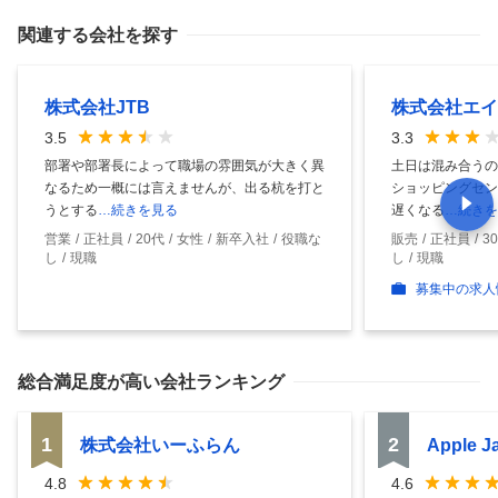
関連する会社を探す
株式会社JTB
株式会社エイ
3.5
3.3
部署や部署長によって職場の雰囲気が大きく異
土日は混み合うの
なるため一概には言えませんが、出る杭を打と
ショッピングセン
うとする
…続きを見る
遅くなる
…続きを
営業
正社員
20代
女性
新卒入社
役職な
販売
正社員
3
し
現職
し
現職
募集中の求人
総合満足度
が高い会社ランキング
1
2
株式会社いーふらん
Apple 
4.8
4.6