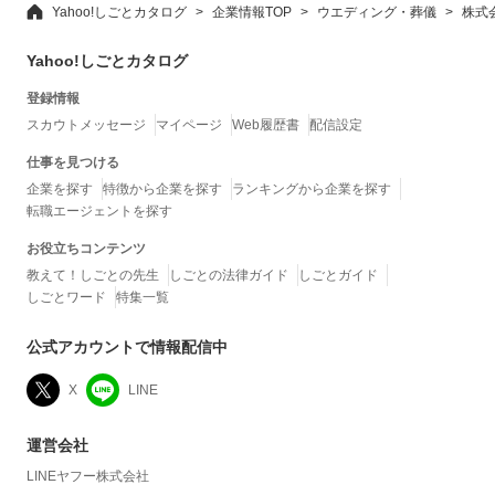
Yahoo!しごとカタログ
企業情報TOP
ウエディング・葬儀
株式
Yahoo!しごとカタログ
登録情報
スカウトメッセージ
マイページ
Web履歴書
配信設定
仕事を見つける
企業を探す
特徴から企業を探す
ランキングから企業を探す
転職エージェントを探す
お役立ちコンテンツ
教えて！しごとの先生
しごとの法律ガイド
しごとガイド
しごとワード
特集一覧
公式アカウントで情報配信中
X
LINE
運営会社
LINEヤフー株式会社