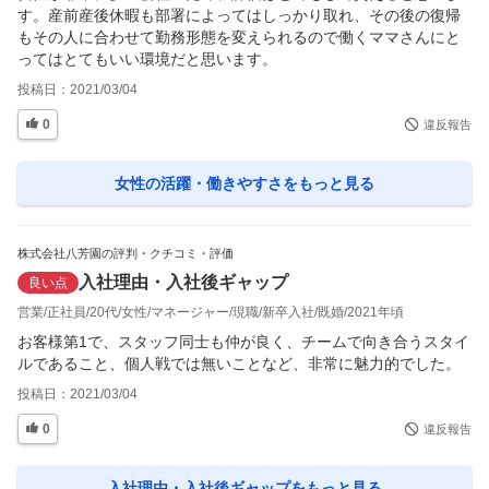
す。産前産後休暇も部署によってはしっかり取れ、その後の復帰
もその人に合わせて勤務形態を変えられるので働くママさんにと
ってはとてもいい環境だと思います。
投稿日：
2021/03/04
0
違反報告
女性の活躍・働きやすさ
をもっと見る
株式会社八芳園の評判・クチコミ・評価
入社理由・入社後ギャップ
良い点
営業
正社員
20代
女性
マネージャー
現職
新卒入社
既婚
2021年頃
お客様第1で、スタッフ同士も仲が良く、チームで向き合うスタイ
ルであること、個人戦では無いことなど、非常に魅力的でした。
投稿日：
2021/03/04
0
違反報告
入社理由・入社後ギャップ
をもっと見る