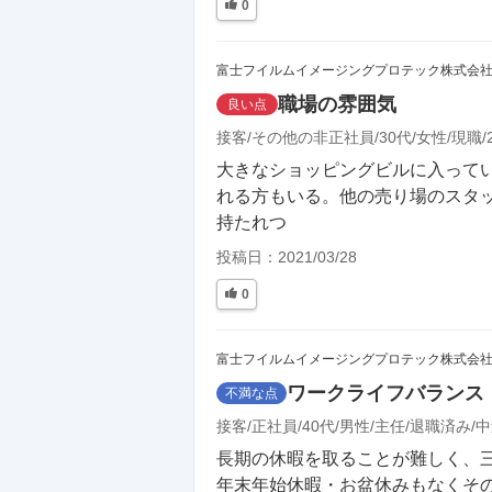
0
富士フイルムイメージングプロテック株式会
職場の雰囲気
良い点
接客
その他の非正社員
30代
女性
現職
大きなショッピングビルに入って
れる方もいる。他の売り場のスタ
持たれつ
投稿日：
2021/03/28
0
富士フイルムイメージングプロテック株式会
ワークライフバランス
不満な点
接客
正社員
40代
男性
主任
退職済み
中
長期の休暇を取ることが難しく、三
年末年始休暇・お盆休みもなくそ