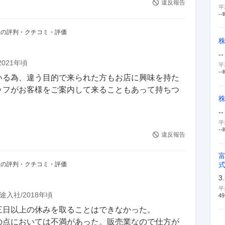
違反報告
平
--
社の評判・クチコミ・評価
--
2021年頃
平
--
いる為、違う目的で来られた方もお店に興味を持た
ッフがお客様をご案内して来ることもあって持ちつ
--
平
--
違反報告
社の評判・クチコミ・評価
3
平
途入社
2018年頃
49
日以上の休みを取ることはできなかった。

の点においては不満があった。販売業なので仕方が