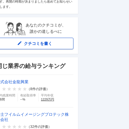
す。再開の時期が決まりましたら改めてお知らせい
します。
あなたのクチコミが、
誰かの道しるべに
クチコミを書く
同じ業界の給与ランキング
株式会社金龍興業
（
8
件の評価）
均残業時間
有給取得率
平均年収
時間
--
%
1229
万円
富士フイルムイメージングプロテック株
式会社
（
32
件の評価）