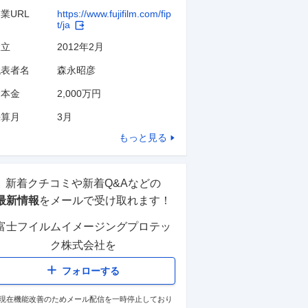
業URL
https://www.fujifilm.com/fip
t/ja
設立
2012年2月
代表者名
森永昭彦
資本金
2,000万円
決算月
3
月
もっと見る
新着クチコミや新着Q&Aなどの
最新情報
をメールで受け取れます！
富士フイルムイメージングプロテッ
ク株式会社
を
フォローする
現在機能改善のためメール配信を一時停止しており