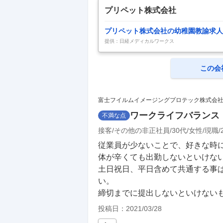
プリペット株式会社
プリペット株式会社の幼稚園教諭求人
提供：日経メディカルワークス
この会
富士フイルムイメージングプロテック株式会
ワークライフバランス
不満な点
接客
その他の非正社員
30代
女性
現職
従業員が少ないことで、好きな時に休
体が辛くても出勤しないといけない厳
土日祝日、平日含めて共通する事
い。

締切までに提出しないといけない
投稿日：
2021/03/28