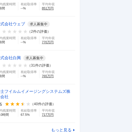
均残業時間
有給取得率
平均年収
時間
--
%
851
万円
株式会社ウェブ
求人募集中
（
2
件の評価）
均残業時間
有給取得率
平均年収
時間
--
%
770
万円
株式会社白興
求人募集中
（
31
件の評価）
均残業時間
有給取得率
平均年収
時間
--
%
765
万円
富士フイルムイメージングシステムズ株
式会社
.5
（
40
件の評価）
均残業時間
有給取得率
平均年収
.0
時間
67.5
%
717
万円
もっと見る