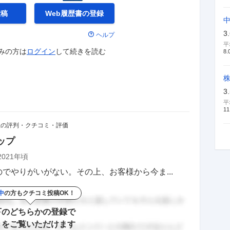
投稿
Web履歴書の
登録
3
ヘルプ
平
みの方は
ログイン
して
続きを読む
8.
3
平
11
社の評判・クチコミ・評価
ップ
2021年頃
でやりがいがない。その上、お客様から今ま...
中
の方もクチコミ投稿OK！
下のどちらかの登録で
きをご覧いただけます