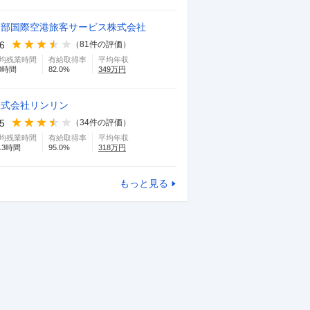
中部国際空港旅客サービス株式会社
.6
（
81
件の評価）
均残業時間
有給取得率
平均年収
0
時間
82.0
%
349
万円
株式会社リンリン
.5
（
34
件の評価）
均残業時間
有給取得率
平均年収
.3
時間
95.0
%
318
万円
もっと見る