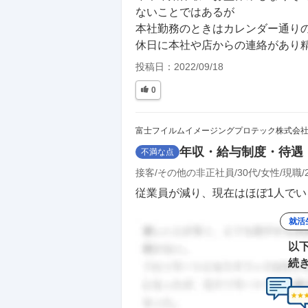
ないことではあるが

本社勤務のときはカレンダー通りの
休日に本社や店からの連絡があり
投稿日：
2022/09/18
0
富士フイルムイメージングプロテック株式会
年収・給与制度・待遇
不満な点
接客
その他の非正社員
30代
女性
現職
従業員が減り、現在はほぼ1人でい
就活
以
続