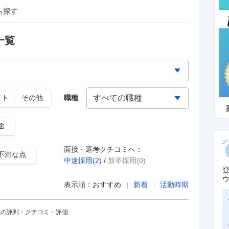
ら探す
一覧
イト
その他
職種
途
面接・選考クチコミへ：
不満な点
中途採用(
2
)
/
新卒採用(0)
表示順：
おすすめ
新着
活動時期
社の評判・クチコミ・評価