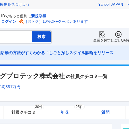
援先を見つけよう
Yahoo! JAPAN
IDでもっと便利に
新規取得
ログイン
［おトク］10％OFFクーポンあります
企業を探す
しごとQA
職活動の方法がすぐわかる！しごと探しスタイル診断をリリース
グプロテック株式会社
の社員クチコミ一覧
平均
851
万円
30件
25件
社員クチコミ
年収
質問