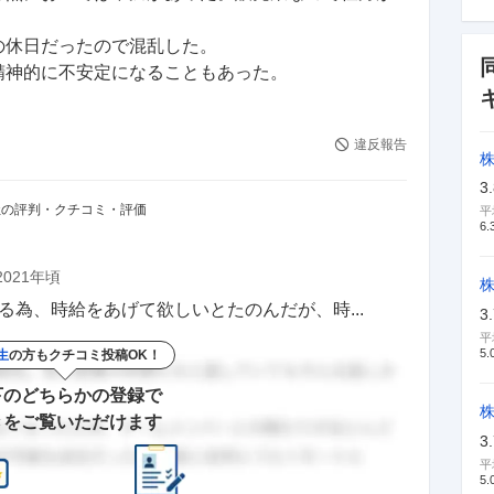
休日だったので混乱した。

精神的に不安定になることもあった。
違反報告
株
3
社の評判・クチコミ・評価
平
6.
2021年頃
株
る為、時給をあげて欲しいとたのんだが、時...
3
平
5.
生
の方もクチコミ投稿OK！
下のどちらかの登録で
きをご覧いただけます
3
平
5.