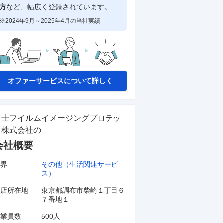
方
など、幅広く登録されています。
※2024年9月～2025年4月の当社実績
オファーサービスについて詳しく
富士フイルムイメージングプロテッ
ク株式会社
の
会社概要
業界
その他（生活関連サービ
ス）
本店所在地
東京都調布市柴崎１丁目６
７番地１
従業員数
500人