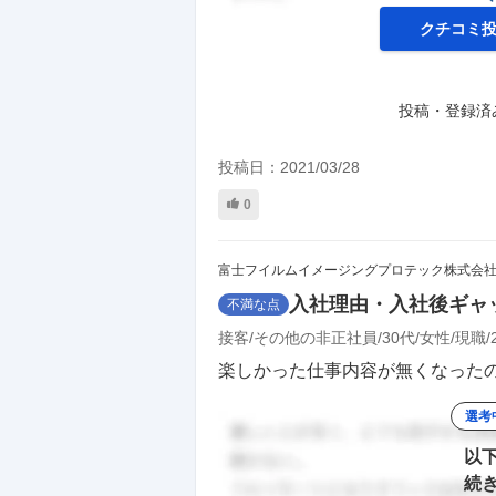
クチコミ
投稿・登録済
投稿日：
2021/03/28
0
富士フイルムイメージングプロテック株式会
入社理由・入社後ギャ
不満な点
接客
その他の非正社員
30代
女性
現職
楽しかった仕事内容が無くなったの
選考
以
続