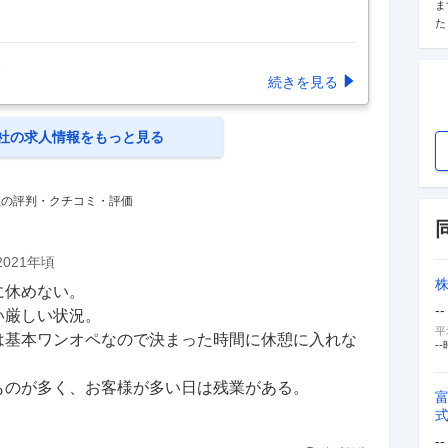
ま
た
続きを見る
社の求人情報をもっと見る
社の評判・クチコミ・評価
2021年頃
めない。

--
しい状況。

平
は基本ワンオペなので決まった時間に休憩に入れな
--
ものが多く、お客様が多い日は残業がある。
--