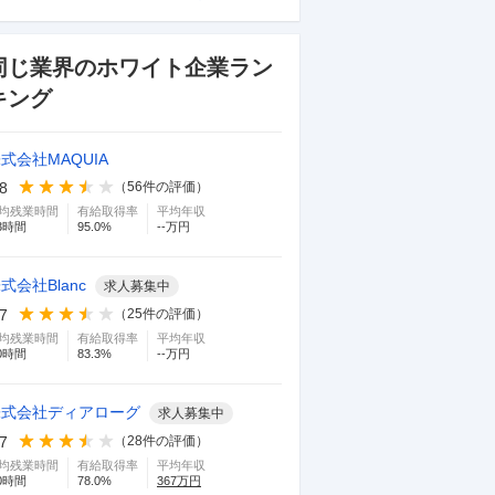
同じ業界のホワイト企業ラン
キング
式会社MAQUIA
.8
（
56
件の評価）
均残業時間
有給取得率
平均年収
3
時間
95.0
%
--万円
式会社Blanc
求人募集中
.7
（
25
件の評価）
均残業時間
有給取得率
平均年収
0
時間
83.3
%
--万円
株式会社ディアローグ
求人募集中
.7
（
28
件の評価）
均残業時間
有給取得率
平均年収
0
時間
78.0
%
367
万円