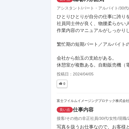
アシスタント
パート・アルバイト
30代
ひとりひとりが自分の仕事に誇りを
社員同士仲が良く、物腰柔らかい人が
作業内容のマニュアルがしっかりしてい
繁忙期の短期パート／アルバイトの時
会社から飴玉の支給がある。

休憩室が複数ある。自動販売機（
投稿日：
2024/04/05
0
富士フイルムイメージングプロテック株式会
仕事内容
良い点
接客
その他の非正社員
30代
女性
現職
写真を扱うお仕事なので、お客様