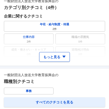
一般財団法人放送大学教育振興会
の
カテゴリ別クチコミ（
4
件）
企業に関するクチコミ
年収・給与制度・待遇
2
件
仕事内容
職場の雰囲気
2
件
0件
成長・働きがい・キャリア
退職検討理由
0件
0件
もっと見る
ワークライフバランス
女性の活躍・働きやすさ
0件
0件
一般財団法人放送大学教育振興会
の
副業
テレワーク・リモートワーク
0件
0件
職種別クチコミ
人事・評価制度
入社理由・入社後ギャップ
事務
0件
0件
企業の選考に関するクチコミ
すべてのクチコミを見る
中途採用面接・選考
新卒採用面接・選考