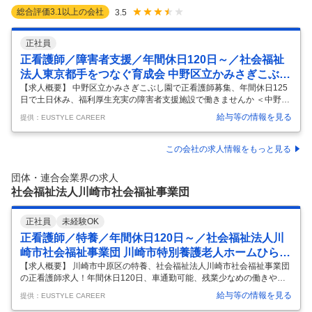
総合評価
3.1
以上の会社
3.5
正社員
正看護師／障害者支援／年間休日120日～／社会福祉
法人東京都手をつなぐ育成会 中野区立かみさぎこぶし
園
【求人概要】 中野区立かみさぎこぶし園で正看護師募集、年間休日125
日で土日休み、福利厚生充実の障害者支援施設で働きませんか ＜中野区/
障害者支援施設＞「中野区立かみさぎこぶし園」年間休日125日／日勤
給与等の情報を見る
提供：EUSTYLE CAREER
のみ／残業少なめ／＜正看護師＞ 障害者支援施設における看護業務 障害
者福祉施設での看護業務全般をお任せ致します。 業務内容：健康管理、
服薬管理、衛生管理、利用者・家族・職員の健康相談と研修など サービ
この会社の求人情報をもっと見る
ス・施設形態：障害者支援施設 ［就業先］ 社会福祉法人東京都手をつな
ぐ育成会 中野区立かみさぎこぶし園 ［施設形態・店舗］ 障害者支援施
団体・連合会業界の求人
設 ［応募資格］ 正看護師 ※既卒、第二新卒可 ※既卒、第二新
…
社会福祉法人川崎市社会福祉事業団
正社員
未経験OK
正看護師／特養／年間休日120日～／社会福祉法人川
崎市社会福祉事業団 川崎市特別養護老人ホームひらま
の里
【求人概要】 川崎市中原区の特養、社会福祉法人川崎市社会福祉事業団
の正看護師求人！年間休日120日、車通勤可能、残業少なめの働きやす
い環境で、看護師として介護と医療を両立。安心の福利厚生と働きやす
給与等の情報を見る
提供：EUSTYLE CAREER
さが魅力です。 ＜川崎市中原区/特養＞「川崎市特別養護老人ホームひら