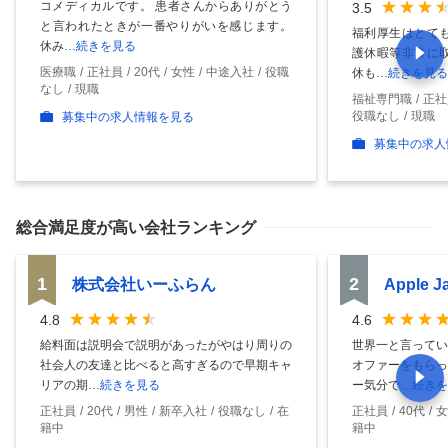
コメディカルです。 患者さんからありがとう
3.5
と言われたときが一番やりがいを感じます。
福利厚生はとても
休み
…続きを見る
護休暇等非常に取
医療職
正社員
20代
女性
中途入社
役職
休も
…続きを見る
なし
現職
福祉専門職
正社
役職なし
現職
募集中の求人情報を見る
募集中の求人
総合満足度
が高い会社ランキング
1
2
株式会社いーふらん
Apple 
4.8
4.6
給料面は説明会で説明があったがやはり周りの
世界一と言ってい
社会人の友達と比べると高すぎるので早期キャ
オファーをもらっ
リアの期
…続きを見る
ー気分で
…続きを
正社員
20代
男性
新卒入社
役職なし
在
正社員
40代
女
籍中
籍中