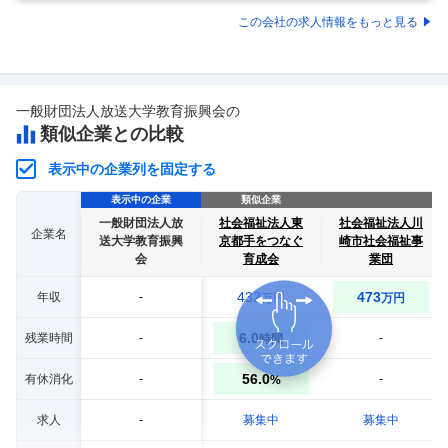
まの里」年間休日120日／車通勤可／残業少なめ／＜正看護師＞ 特別養
護老人ホームにおける看護業務 ■特別養護老人ホームにおける看護業務
この会社の求人情報をもっと見る
全般をご担当いただきます。 【業務内容】 健康管理、健康相談、服薬管
理、緊急対応、応急処置等 【具体的な医療処置】 胃ろう、吸引、インス
リン注射、IVH、褥瘡（じょくそう）ケア等 【オンコール】 待機当
…
一般財団法人放送大学教育振興会
の
類似企業との比較
表示中の企業列を固定する
表示中の企業
類似企業
一般財団法人放
社会福祉法人東
社会福祉法人川
企業名
送大学教育振興
京都手をつなぐ
崎市社会福祉事
会
育成会
業団
432
473
年収
-
万円
万円
6.0
残業時間
-
-
時間
56.0
有休消化
-
-
%
求人
-
募集中
募集中