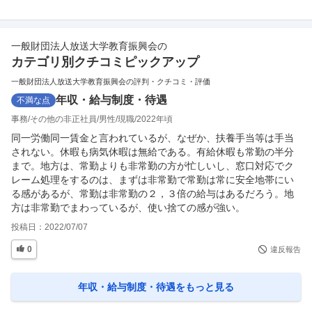
0件
0件
一般財団法人放送大学教育振興会
の
カテゴリ別クチコミピックアップ
一般財団法人放送大学教育振興会の評判・クチコミ・評価
年収・給与制度・待遇
不満な点
事務
その他の非正社員
男性
現職
2022年頃
同一労働同一賃金と言われているが、なぜか、扶養手当等は手当
されない。休暇も病気休暇は無給である。有給休暇も常勤の半分
まで。地方は、常勤よりも非常勤の方が忙しいし、窓口対応でク
レーム処理をするのは、まずは非常勤で常勤は常に安全地帯にい
る感があるが、常勤は非常勤の２，３倍の給与はあるだろう。地
方は非常勤でまわっているが、使い捨ての感が強い。
投稿日：
2022/07/07
0
違反報告
年収・給与制度・待遇
をもっと見る