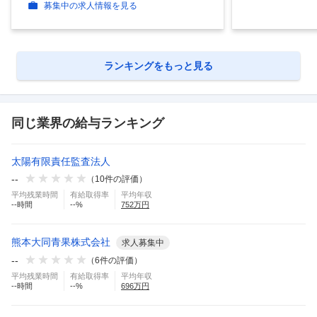
募集中の求人情報を見る
ランキングをもっと見る
同じ業界の給与ランキング
太陽有限責任監査法人
--
（
10
件の評価）
平均残業時間
有給取得率
平均年収
--
時間
--
%
752
万円
熊本大同青果株式会社
求人募集中
--
（
6
件の評価）
平均残業時間
有給取得率
平均年収
--
時間
--
%
696
万円