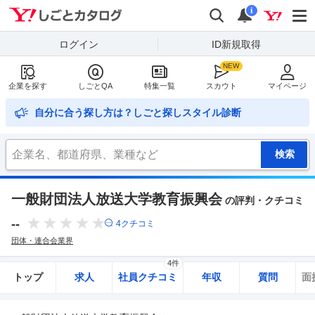
Yahoo!しごとカタログ
検索
通知
i
ログイン
ID新規取得
企業を探す
しごとQA
特集一覧
スカウト
マイページ
自分に合う探し方は？しごと探しスタイル診断
一般財団法人放送大学教育振興会
の評判・クチコミ
--
4
クチコミ
団体・連合会業界
4件
トップ
求人
社員クチコミ
年収
質問
面