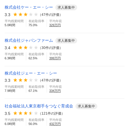
株式会社ケー・エー・シー
求人募集中
3.3
（
47
件の評価）
平均残業時間
有給取得率
平均年収
5.0
時間
75.0
%
329
万円
株式会社ジャパンファーム
求人募集中
3.4
（
30
件の評価）
平均残業時間
有給取得率
平均年収
6.3
時間
62.5
%
399
万円
株式会社ジェー・エー・シー
3.3
（
47
件の評価）
平均残業時間
有給取得率
平均年収
7.9
時間
67.1
%
334
万円
社会福祉法人東京都手をつなぐ育成会
求人募集中
3.5
（
121
件の評価）
平均残業時間
有給取得率
平均年収
6.0
時間
56.0
%
432
万円