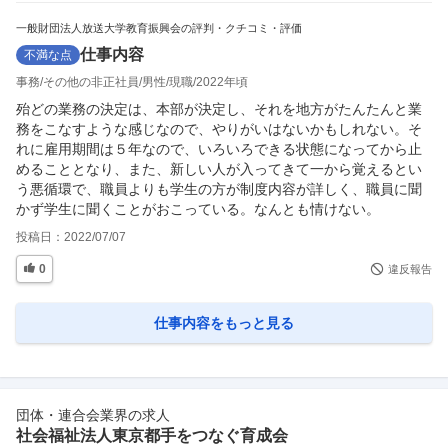
一般財団法人放送大学教育振興会の評判・クチコミ・評価
仕事内容
不満な点
事務
その他の非正社員
男性
現職
2022年頃
殆どの業務の決定は、本部が決定し、それを地方がたんたんと業
務をこなすような感じなので、やりがいはないかもしれない。そ
れに雇用期間は５年なので、いろいろできる状態になってから止
めることとなり、また、新しい人が入ってきて一から覚えるとい
う悪循環で、職員よりも学生の方が制度内容が詳しく、職員に聞
かず学生に聞くことがおこっている。なんとも情けない。
投稿日：
2022/07/07
0
違反報告
仕事内容
をもっと見る
団体・連合会業界の求人
社会福祉法人東京都手をつなぐ育成会