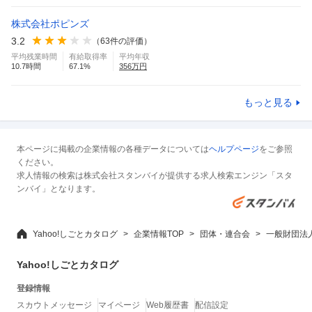
株式会社ポピンズ
3.2
（
63
件の評価）
平均残業時間
有給取得率
平均年収
10.7
時間
67.1
%
356
万円
もっと見る
本ページに掲載の企業情報の各種データについては
ヘルプページ
をご参照
ください。
求人情報の検索は株式会社スタンバイが提供する求人検索エンジン「スタ
ンバイ」となります。
Yahoo!しごとカタログ
企業情報TOP
団体・連合会
一般財団法
Yahoo!しごとカタログ
登録情報
スカウトメッセージ
マイページ
Web履歴書
配信設定