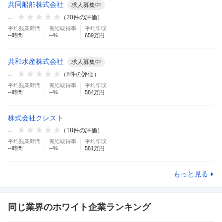
共同船舶株式会社
求人募集中
--
（
20
件の評価）
平均残業時間
有給取得率
平均年収
--
時間
--
%
659
万円
共和水産株式会社
求人募集中
--
（
8
件の評価）
平均残業時間
有給取得率
平均年収
--
時間
--
%
584
万円
株式会社クレスト
--
（
18
件の評価）
平均残業時間
有給取得率
平均年収
--
時間
--
%
581
万円
もっと見る
同じ業界のホワイト企業ランキング