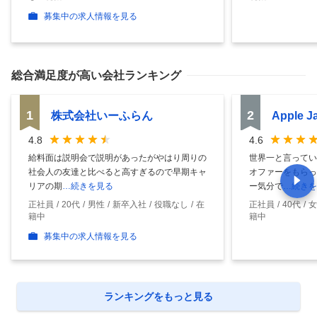
募集中の求人情報を見る
総合満足度
が高い会社ランキング
1
2
株式会社いーふらん
Apple 
4.8
4.6
給料面は説明会で説明があったがやはり周りの
世界一と言ってい
社会人の友達と比べると高すぎるので早期キャ
オファーをもらっ
リアの期
…続きを見る
ー気分で
…続きを
正社員
20代
男性
新卒入社
役職なし
在
正社員
40代
女
籍中
籍中
募集中の求人情報を見る
ランキングをもっと見る