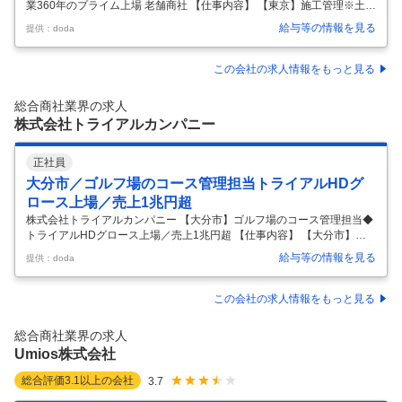
業360年のプライム上場 老舗商社 【仕事内容】 【東京】施工管理※土日
祝休み・残業10～20H◆創業360年のプライム上場 老舗商社 【具体的な
給与等の情報を見る
提供：doda
仕事内容】 ■組織構成 部署（総合職13名、一般職事務系4名） 工事チー
ム（本社4名）中部支社、関西支社にも今後は新規配置予定をしており
ます。 ■職務概要： 商社のメリット（メーカー製品の調達能力）を活か
この会社の求人情報をもっと見る
し、さまざまな専門工事案件を当社営業担当者が受注します。 受注前か
ら 案件のコンプライアンス管理を行い、受注後は 現場の工程管理や安全
総合商社業界の求人
管理、品質管理など、工事全体の管理、監督を行っ
…
株式会社トライアルカンパニー
正社員
大分市／ゴルフ場のコース管理担当トライアルHDグ
ロース上場／売上1兆円超
株式会社トライアルカンパニー 【大分市】ゴルフ場のコース管理担当◆
トライアルHDグロース上場／売上1兆円超 【仕事内容】 【大分市】ゴ
ルフ場のコース管理担当◆トライアルHDグロース上場／売上1兆円超
給与等の情報を見る
提供：doda
【具体的な仕事内容】 ～重機免許や、農薬関連免許をお持ちの方歓迎～
■業務概要： 当社は、リゾート事業をグループの新たな成長エンジンと
位置づけ、ゴルフ場運営、温泉旅館、研修施設などを手掛け事業の多角
この会社の求人情報をもっと見る
化、グループシナジーの最大化を図っています。今回は、当社が保有す
るゴルフ場のコース管理業務担当者を募集します。 ■業務詳細： ◇グリ
総合商社業界の求人
ーンキーパー ◇芝刈りなど重機を利用した業務 ◇肥料散布業務 ◇水散
Umios株式会社
布
…
総合評価
3.1
以上の会社
3.7