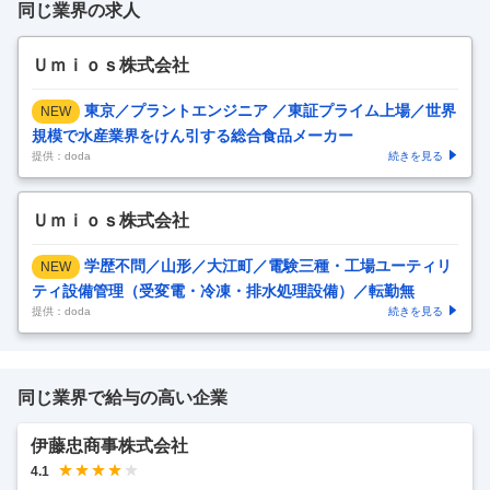
同じ業界の求人
Ｕｍｉｏｓ株式会社
東京／プラントエンジニア ／東証プライム上場／世界
NEW
規模で水産業界をけん引する総合食品メーカー
提供：doda
続きを見る
Ｕｍｉｏｓ株式会社
学歴不問／山形／大江町／電験三種・工場ユーティリ
NEW
ティ設備管理（受変電・冷凍・排水処理設備）／転勤無
提供：doda
続きを見る
同じ業界で給与の高い企業
伊藤忠商事株式会社
4.1