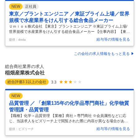
NEW
正社員
東京／プラントエンジニア ／東証プライム上場／世界
規模で水産業界をけん引する総合食品メーカー
Ｕｍｉｏｓ株式会社 【東京】プラントエンジニア ※東証プライム上場/
世界規模で水産業界をけん引する総合食品メーカー 【仕事内容】 【東
京】プラントエンジニア ※東証プライム上場/世界規模で水産業界をけん
給与等の情報を見る
提供：doda
引する総合食品メーカー 【具体的な仕事内容】 冷凍食品の売上国内トッ
プクラスであり、特に業務用冷凍食品トップクラスのシェアを誇る同社
のプラントエンジニアとしてご活躍いただける方を募集致します。 ■業
この会社の求人情報をもっと見る
務内容： 陸上養殖施設サプライヤーから供給される陸上養殖施設に関す
る計装、プロセスフロー図などを理解し関係者とともに要件定義してい
総合商社業界の求人
ただき、竣工後の施設及び生産の管理を担当していただきます。 ・設
稲畑産業株式会社
計、開
…
総合評価
3.1
以上の会社
3.3
NEW
品質管理 ／ 「創業135年の化学品専門商社」化学物質
管理課・品質管理
【職種】化学＞品質管理 【業種】商社＞専門商社 ※会員属性などに応
じ、当該求人をビズリーチ上で閲覧された際に内容が異なる場合があり
ます 【会社概要】 当社は化学品専門商社として1890年の創業以来、事
給与等の情報を見る
提供：ビズリーチ
業分野を拡大し続けて参りました。 現在は情報電子・化学品・生活産
業・合成樹脂の4分野に特化し、海外展開にも力を入れており、現在世