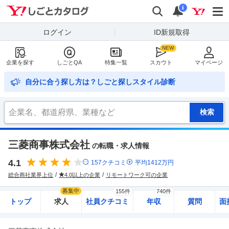
Yahoo!しごとカタログ
検索
通知
i
ログイン
ID新規取得
企業を探す
しごとQA
特集一覧
スカウト
マイページ
自分に合う探し方は？しごと探しスタイル診断
三菱商事株式会社
の転職・求人情報
4.1
157
クチコミ
平均
1412
万円
総合商社業界上位
4.0以上の企業
リモートワーク可の企業
募集中
155件
740件
トップ
求人
社員クチコミ
年収
質問
面