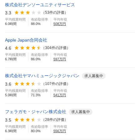
株式会社デンソーユニティサービス
3.3
（
53
件の評価）
平均残業時間
有給取得率
平均年収
6.0
時間
88.0
%
508
万円
Apple Japan合同会社
4.6
（
304
件の評価）
平均残業時間
有給取得率
平均年収
6.7
時間
86.0
%
597
万円
株式会社ヤマハミュージックジャパン
求人募集中
3.6
（
107
件の評価）
平均残業時間
有給取得率
平均年収
5.0
時間
71.3
%
541
万円
フェラガモ・ジャパン株式会社
求人募集中
3.5
（
28
件の評価）
平均残業時間
有給取得率
平均年収
6.3
時間
80.0
%
556
万円