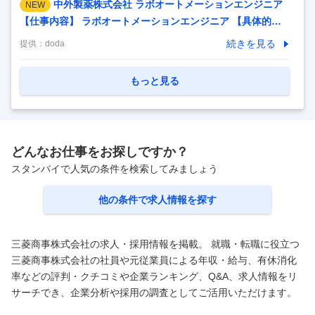
中外製薬株式会社 ラボオートメーションエンジニア
NEW
【仕事内容】 ラボオートメーションエンジニア 【具体的な
仕事内容】 ■仕事内容： ・各研究員との連携を通じてサンプ
続きを見る
提供：
doda
ルやデータの流れを理解・考慮した上での、複数機器の連携
を含む研究システムのグランドデザイン ・機器間のネットワ
もっと見る
ーク上を流れるデータ・情報の制御システムの構築 ・自動化
技術の調査、導入や開発 ・API連携やデータベース構築技術
的知見に加え、新規に導入される制御機器や実験装置等の仕
様調査、技術的課題の抽出とその解決、周辺機器とのデータ
どんなお仕事をお探しですか？
連携構築など、主体性や柔軟な発想、創意工夫が求められる
スタンバイで人気の条件を検索してみましょう
ポジション ■募集背景： 中外製薬では、独自のモダ
…
他の条件で求人情報を探す
三菱商事株式会社の求人・採用情報を掲載。 就職・転職に役立つ
三菱商事株式会社の社員や元従業員による年収・給与、有休消化
率などの評判・クチコミや企業ランキング、Q&A、求人情報をリ
サーチでき、企業分析や採用の調査としてご活用いただけます。