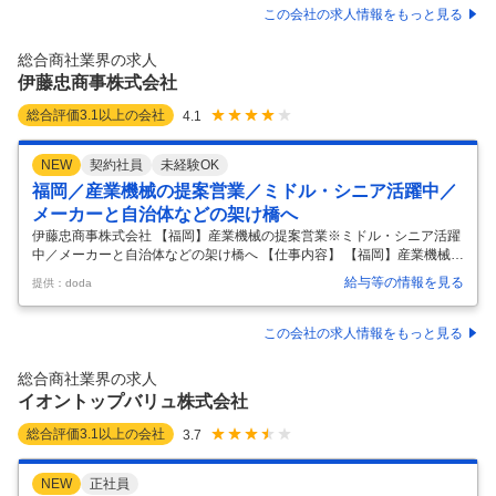
界約60拠点に事業所があります。 長期ビジョンである2030年までの経
この会社の求人情報をもっと見る
営計画の達成を目指し、現在は主力ビジネスのさらなる深掘りと成長分
野への横展開などを重点ミッションと掲げ事業運営を進めております。
総合商社業界の求人
★全世界19ヶ国60拠点に展開している独立系の大手化学系専門商社、従
伊藤忠商事株式会社
業員
…
総合評価
3.1
以上の会社
4.1
NEW
契約社員
未経験OK
福岡／産業機械の提案営業／ミドル・シニア活躍中／
メーカーと自治体などの架け橋へ
伊藤忠商事株式会社 【福岡】産業機械の提案営業※ミドル・シニア活躍
中／メーカーと自治体などの架け橋へ 【仕事内容】 【福岡】産業機械の
提案営業※ミドル・シニア活躍中／メーカーと自治体などの架け橋へ
給与等の情報を見る
提供：doda
【具体的な仕事内容】 【伊藤忠商事九州支社での中途採用（嘱託社員）
募集となります／自己処理型水洗トイレ「トワイレ」の営業支援を行っ
ていただきます／これまでの知見や営業経験を活かしチャレンジしませ
この会社の求人情報をもっと見る
んか】 ■業務内容： トワイレは上下水道への接続が不要な自己循環式(水
洗)、太陽光発電と蓄電池での運転も可能で、 山間部、離島、観光地、
総合商社業界の求人
キャンプ場の他、地方自治体・行政向けの防災トイレとしても活躍する
イオントップバリュ株式会社
可搬式
…
総合評価
3.1
以上の会社
3.7
NEW
正社員