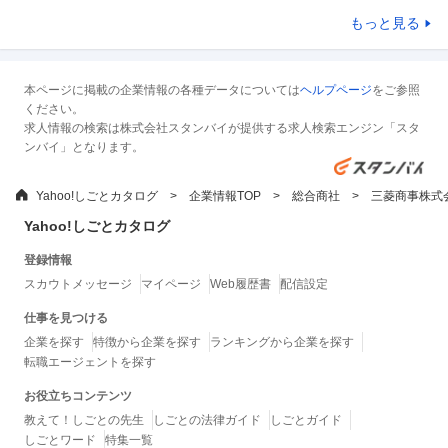
もっと見る
本ページに掲載の企業情報の各種データについては
ヘルプページ
をご参照
ください。
求人情報の検索は株式会社スタンバイが提供する求人検索エンジン「スタ
ンバイ」となります。
Yahoo!しごとカタログ
企業情報TOP
総合商社
三菱商事株式
Yahoo!しごとカタログ
登録情報
スカウトメッセージ
マイページ
Web履歴書
配信設定
仕事を見つける
企業を探す
特徴から企業を探す
ランキングから企業を探す
転職エージェントを探す
お役立ちコンテンツ
教えて！しごとの先生
しごとの法律ガイド
しごとガイド
しごとワード
特集一覧