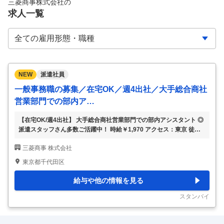
三菱商事株式会社
の
求人一覧
NEW
派遣社員
一般事務職の募集／在宅OK／週4出社／大手総合商社
営業部門での部内ア…
【在宅OK/週4出社】 大手総合商社営業部門での部内アシスタント ◎
派遣スタッフさん多数ご活躍中！ 時給￥1,970 アクセス：東京 徒歩5
分 勤務時間：09:15～17:30(休憩：60分) 案件詳細： ◎部内アシスタ
三菱商事 株式会社
ント ＋秘書のお仕事 ・出張手配、会食手配、精算業務 ・伝票処理(専
用システム) ・部内とりまとめ ・スケジュール調整、慶弔手配、会議
東京都千代田区
調整 ・データ入力、資料作成 ・システム ・IT機器手配、人事異動時
の手続 ・その他庶務業務
…
給与や他の情報を見る
スタンバイ