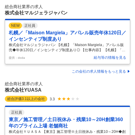
総合商社業界の求人
株式会社マルジェラジャパン
NEW
正社員
札幌／「Maison Margiela」アパレル販売年休120日／
インセンティブ制度あり
株式会社マルジェラジャパン 【札幌】「Maison Margiela」アパレル販
売◆年休120日／インセンティブ制度あり◎ 【仕事内容】 【札幌】「M
aison Margiela」アパレル販売◆年休120日／インセンティブ制度あり◎
給与等の情報を見る
提供：doda
【具体的な仕事内容】 ◆ラグジュアリーブランドMaison Margiela（メ
ゾンマルジェラ）の販売｜年間休日120日｜インセンティブ制度ありJIL
SANDER・DIESELなどの世界的ブランドを展開するOTBデザイナーズ
この会社の求人情報をもっと見る
グループに所属◆ ■担当業務： 「Maison Margiela（メゾンマルジェ
ラ）」にて販売スタッフを募集いたします。 httpswww.
…
総合商社業界の求人
株式会社YUASA
総合評価
3.1
以上の会社
3.3
正社員
東京／施工管理／土日祝休み・残業10～20H創業360
年のプライム上場 老舗商社
株式会社ＹＵＡＳＡ 【東京】施工管理※土日祝休み・残業10～20H◆創