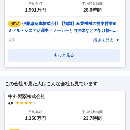
平均年収
平均残業時間
1,991万円
28.0時間
伊藤忠商事株式会社 【福岡】産業機械の提案営業※
NEW
ミドル・シニア活躍中／メーカーと自治体などの架け橋へ
【仕事内容】 【福岡】産業機械の提案営業※ミドル・シニア
続きを見る
提供：
doda
活躍中／メーカーと自治体などの架け橋へ 【具体的な仕事内
容】 【伊藤忠商事九州支社での中途採用（嘱託社員）募集と
もっと見る
なります／自己処理型水洗トイレ「トワイレ」の営業支援を
行っていただきます／これまでの知見や営業経験を活かしチ
ャレンジしませんか】 ■業務内容： トワイレは上下水道への
接続が不要な自己循環式(水洗)、太陽光発電と蓄電池での運
この会社を見た人はこんな会社も見ています
転も可能で、 山間部、離島、観光地、キャンプ場の他、地方
自治体・行政向けの防災トイレとしても活躍する 可搬式
…
中外製薬株式会社
4.0
平均年収
平均残業時間
1,350万円
23.7時間