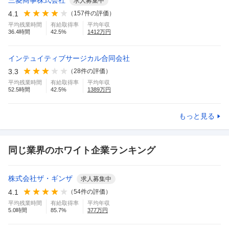
三菱商事株式会社
求人募集中
4.1
（
157
件の評価）
平均残業時間
有給取得率
平均年収
36.4
時間
42.5
%
1412
万円
インテュイティブサージカル合同会社
3.3
（
28
件の評価）
平均残業時間
有給取得率
平均年収
52.5
時間
42.5
%
1389
万円
もっと見る
同じ業界のホワイト企業ランキング
株式会社ザ・ギンザ
求人募集中
4.1
（
54
件の評価）
平均残業時間
有給取得率
平均年収
5.0
時間
85.7
%
377
万円