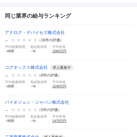
同じ業界の給与ランキング
アナログ・デバイセズ株式会社
--
（
16
件の評価）
平均残業時間
有給取得率
平均年収
--
時間
--
%
1584
万円
コグネックス株式会社
求人募集中
--
（
6
件の評価）
平均残業時間
有給取得率
平均年収
--
時間
--
%
1549
万円
バイオジェン・ジャパン株式会社
--
（
5
件の評価）
平均残業時間
有給取得率
平均年収
--
時間
--
%
1479
万円