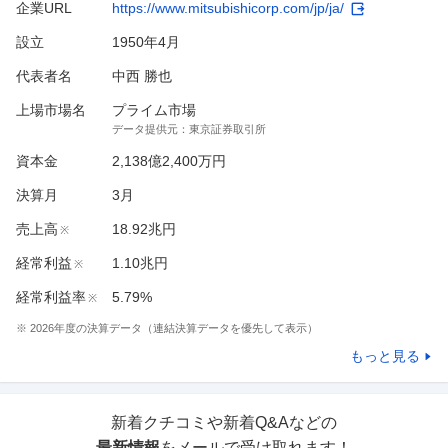
企業URL
https://www.mitsubishicorp.com/jp/ja/
設立
1950年4月
代表者名
中西 勝也
上場市場名
プライム市場
データ提供元：
東京証券取引所
資本金
2,138億2,400万円
決算月
3
月
売上高
18.92兆円
※
経常利益
1.10兆円
※
経常利益率
5.79%
※
※
2026
年度の決算データ（連結決算データを優先して表示）
もっと見る
新着クチコミや新着Q&Aなどの
最新情報
をメールで受け取れます！