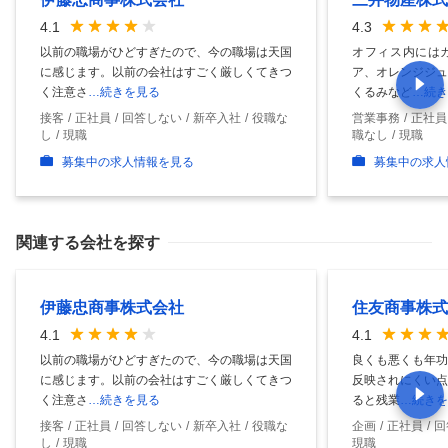
4.1
4.3
以前の職場がひどすぎたので、今の職場は天国
オフィス内には
に感じます。以前の会社はすごく厳しくてきつ
ア、オレンジジュ
く注意さ
…続きを見る
くるみなど
…続き
接客
正社員
回答しない
新卒入社
役職な
営業事務
正社員
し
現職
職なし
現職
募集中の求人情報を見る
募集中の求人
関連する会社を探す
伊藤忠商事株式会社
住友商事株式
4.1
4.1
以前の職場がひどすぎたので、今の職場は天国
良くも悪くも年功
に感じます。以前の会社はすごく厳しくてきつ
反映されにくい点
く注意さ
…続きを見る
ると残業
…続きを
接客
正社員
回答しない
新卒入社
役職な
企画
正社員
回
し
現職
現職