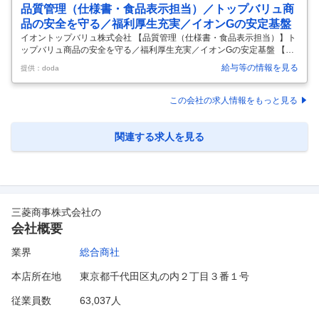
品質管理（仕様書・食品表示担当）／トップバリュ商
品の安全を守る／福利厚生充実／イオンGの安定基盤
イオントップバリュ株式会社 【品質管理（仕様書・食品表示担当）】ト
ップバリュ商品の安全を守る／福利厚生充実／イオンGの安定基盤 【仕
事内容】 【品質管理（仕様書・食品表示担当）】トップバリュ商品の安
給与等の情報を見る
提供：doda
全を守る／福利厚生充実／イオンGの安定基盤 【具体的な仕事内容】
【残業15～20h／年間休日120日・土日休／入社後は食品表示や仕様書
に関する業務チームへ配属／品質管理の観点で責任を持つポジション／
この会社の求人情報をもっと見る
イオングループでありトップバリュ商品を生み出す会社】 ■主要責務：
お客さまへ安全に配慮した安心な商品をお届けするため、トップバリュ
は各商品への品質管理を徹底しています。品質管理担当（テクノロジス
関連する求人を見る
ト）は
…
三菱商事株式会社
の
会社概要
業界
総合商社
本店所在地
東京都千代田区丸の内２丁目３番１号
従業員数
63,037人