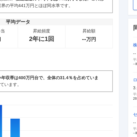
界の平均441万円とほぼ同水準です。
新卒採用面接・選考
0件
平均データ
手当
昇給頻度
昇給額
2年に1回
--
円
万円
--
平
--
年収帯は400万円台で、全体の31.4％を占めていま
っています。
3
平
28
--
平
--