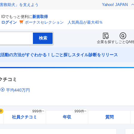
害救助犬」を支えよう
Yahoo! JAPAN
IDでもっと便利に
新規取得
ログイン
ボーナスセレクション 人気商品が最大40％
企業を探す
しごとQA
職活動の方法がすぐわかる！しごと探しスタイル診断をリリース
クチコミ
ミ
平均
440
万円
中
999件~
999件~
社員クチコミ
年収
質問