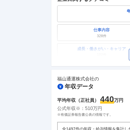
仕事内容
328
件
成長・働きがい・キャリア
102
件
ワークライフバランス
76
件
福山通運株式会社
の
年収データ
副業
29
件
440
平均年収（正社員）
万円
人事・評価制度
公式年収※：
510
万円
47
件
※有価証券報告書公表の情報です。
企業の選考に関するクチコミ
全1497件の年収・給与情報を集計し