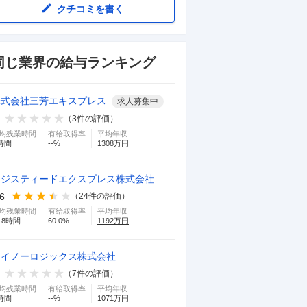
クチコミを書く
同じ業界の給与ランキング
株式会社三芳エキスプレス
求人募集中
（
3
件の評価）
均残業時間
有給取得率
平均年収
時間
--
%
1308
万円
ロジスティードエクスプレス株式会社
.6
（
24
件の評価）
均残業時間
有給取得率
平均年収
.8
時間
60.0
%
1192
万円
セイノーロジックス株式会社
（
7
件の評価）
均残業時間
有給取得率
平均年収
時間
--
%
1071
万円