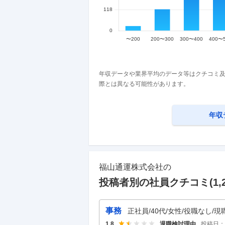
年収データや業界平均のデータ等はクチコミ及
際とは異なる可能性があります。
年収
福山通運株式会社
の
投稿者別の社員クチコミ(
1,
事務
正社員/40代/女性/役職なし/現
退職検討理由
投稿日：
1.8