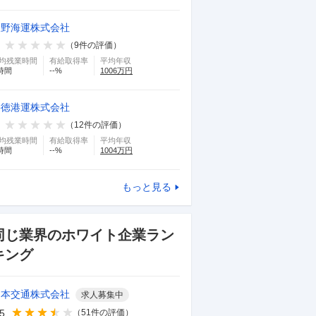
飯野海運株式会社
（
9
件の評価）
均残業時間
有給取得率
平均年収
時間
--
%
1006
万円
宇徳港運株式会社
（
12
件の評価）
均残業時間
有給取得率
平均年収
時間
--
%
1004
万円
もっと見る
同じ業界のホワイト企業ラン
キング
日本交通株式会社
求人募集中
.5
（
51
件の評価）