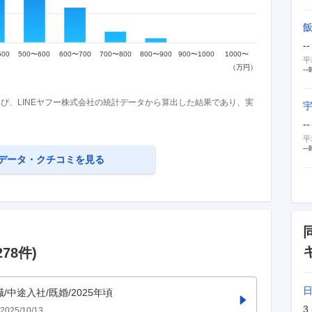
--
平
--
び、LINEヤフー株式会社の統計データから算出した結果であり、実
--
平
--
データ・クチコミを見る
278
件)
職/中途入社/既婚/2025年頃
3
2025/10/13