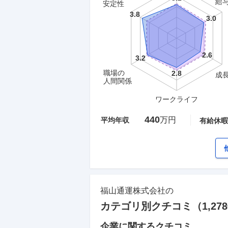
給
洞部品の売買、建設業、電気設備、電気通信
安定性
サプライ事業、害虫駆除業およびビル清掃業
業、発電および電気の供給、特定信書便事業
した結果、
総合評価は3.1と高く、比較的社
の比率が51.1％と過半数を占め、全体として
職場の
成
人間関係
ワークライフ
440
万円
平均年収
有給休暇
福山通運株式会社
の
カテゴリ別クチコミ（
1,278
企業に関するクチコミ