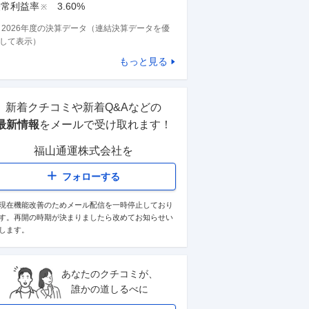
経常利益率
3.60%
※
※
2026
年度の決算データ（連結決算データを優
して表示）
もっと見る
新着クチコミや新着Q&Aなどの
最新情報
をメールで受け取れます！
福山通運株式会社
を
フォローする
現在機能改善のためメール配信を一時停止しており
す。再開の時期が決まりましたら改めてお知らせい
します。
あなたのクチコミが、
誰かの道しるべに