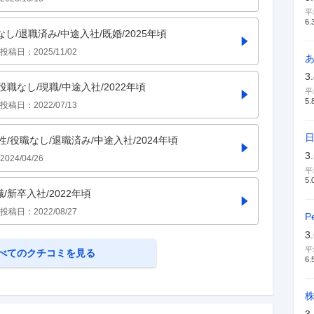
平
6.
なし/退職済み/中途入社/既婚/2025年頃
投稿日：
2025/11/02
3
役職なし/現職/中途入社/2022年頃
平
5.
投稿日：
2022/07/13
男性/役職なし/退職済み/中途入社/2024年頃
3
2024/04/26
平
5.
職/新卒入社/2022年頃
投稿日：
2022/08/27
P
3
平
べてのクチコミを見る
6.
3