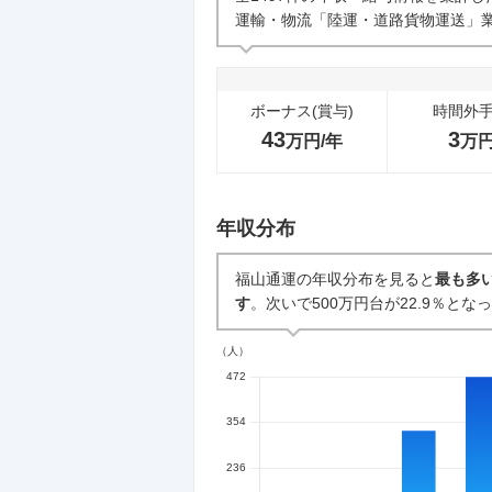
運輸・物流「陸運・道路貨物運送」業
中途採用面接・選考
44
件
ボーナス(賞与)
時間外
43
3
万円/年
万
年収分布
福山通運の年収分布を見ると
最も多い
す
。次いで500万円台が22.9％とな