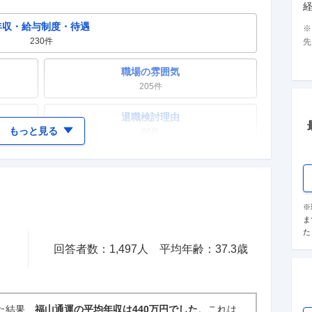
年収・給与制度・待遇
230
件
先
職場の雰囲気
205
件
退職検討理由
もっと見る
66
件
女性の活躍・働きやすさ
70
件
テレワーク・リモートワーク
※
ま
24
件
た
回答者数：
1,497
人
平均年齢：
37.3
歳
入社理由・入社後ギャップ
46
件
た結果、
福山通運の平均年収は440万円でした
。これは