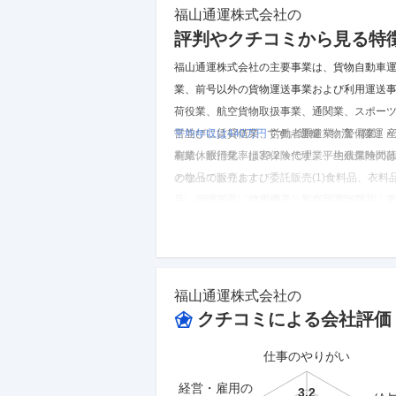
福山通運株式会社
の
評判やクチコミから見る特
福山通運株式会社の主要事業は、貨物自動車
業、前号以外の貨物運送事業および利用運送
荷役業、航空貨物取扱事業、通関業、スポー
営並びに賃貸借業、労働者派遣業、警備業、
平均年収は440万円
です。
運輸・物流「陸運・
刷業、旅行業、損害保険代理業、生命保険の
有給休暇消化率は33.2％です。
平均残業時間は
の物品の販売および委託販売(1)食料品、衣
となっております。
※しごとカタログに投稿されたクチコミを集計し
品、調理器具、健康機器、家庭用電気製品、事
福山通運株式会社
のクチコミを見る
器、書籍、文房具、玩具、園芸用品、自動車
よび紙製品、皮革製品、ゴム製品、ガラス製品(3
類、印紙、古物(6)医薬品、医薬部外品、医療
ューターおよびその関連機器による情報処理
福山通運株式会社
の
供、乗車券・航空券・乗船券・各種チケット
クチコミによる会社評価
関する受託収納代行、電気・ガス・水道・放
受託収納代行、代金前払方式での磁気カード
仕事のやりがい
介・保証・集金の代行並びにクレジットカー
経営・雇用の