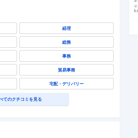
平
5.
経理
総務
事務
貿易事務
宅配・デリバリー
べてのクチコミを見る