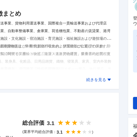
徴まとめ
運送事業、貨物利用運送事業、国際複合一貫輸送事業および代理店
事業、自動車整備事業、倉庫業、荷造梱包業、不動産の賃貸業、港湾
ツ施設・文化施設・宿泊施設・育児施設・福祉施設および遊技場の経
産業廃棄物および一般廃棄物の収集および運搬並びに処理の業務、印
道路貨物運送」業界では1237社の内、第532位に位置しています。
募集に関する業務、コンビニエンスストアの経営、飲食店の経営、次
52.0時間で、運輸・物流「陸運・道路貨物運送」業界平均と同程度
料品、装身具、化粧品、日用品雑貨、織物、寝装具、家具、室内外装飾
た結果であり、実際とは異なる可能性があります。
務用機器、通信機器、情報処理機器(2)スポーツ用品、旅行用品、楽
、自動車用品、塗料、染料、顔料、香料、教育機器および教材、紙お
続きを見る
)石油、ガスその他燃料類(4)酒類(5)米穀、塩、たばこ、郵便切手
用具、農薬、計量器具(7)上記以外の農産物、水産物、畜産物、コンヒ
、ソフトウエアの開発および販売、付加価値データ通信サービスの提
・宝くじ等の販売および取次業、住民票・戸籍謄抄本・印鑑証明等に
送受信等に関する公共料金代行業務および通信販売等に関する代金の
総合評価
3.1
および商品券の発行並びに販売、金銭の貸付および金銭の賃借の媒
ド業、クレジット取次業、自動販売機の運営管理、中古自動車および
(業界平均総合評価：
3.1
)