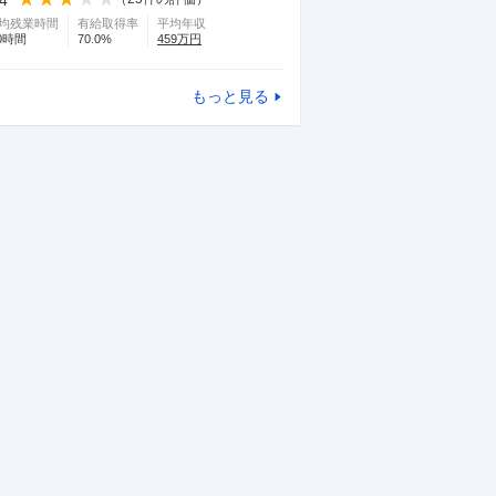
均残業時間
有給取得率
平均年収
0
時間
70.0
%
459
万円
もっと見る