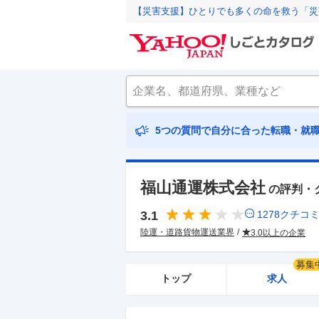
【災害支援】ひとりでも多くの命を救う「災
5つの質問で自分に合った転職・就
福山通運株式会社
の評判・
3.1
1278
クチコ
陸運・道路貨物運送業界
3.0以上の企業
募集
トップ
求人