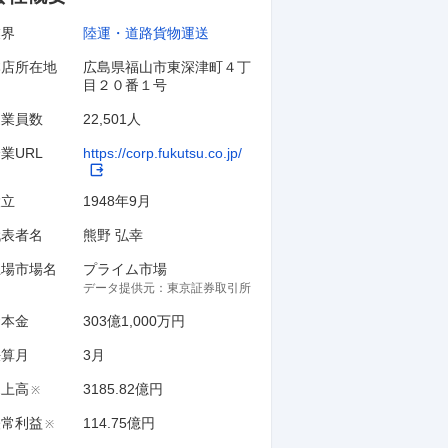
業界
陸運・道路貨物運送
本店所在地
広島県福山市東深津町４丁
目２０番１号
従業員数
22,501人
業URL
https://corp.fukutsu.co.jp/
設立
1948年9月
代表者名
熊野 弘幸
上場市場名
プライム市場
データ提供元：
東京証券取引所
資本金
303億1,000万円
決算月
3
月
売上高
3185.82億円
※
経常利益
114.75億円
※