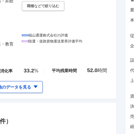
与・昇給
、防災設備、消防施設工事、広告宣伝業、コンサルタント業、リネン
職種などで絞り込む
、旅客自動車運送事業および駐車場業、物品のリースおよびレンタル
、全各号に附帯関連する一切の事業。
全1278件の
社員クチコミ
を集計
員からの評価満足度が高い傾向です。
クチコミの傾向をみると、良い点
良い評価が優勢です。
福山通運株式会社
の評価
陸運・道路貨物運送
業界評価平均
長・教育
企
52.0
33.2
時間
%
平均残業時間
消化率
他のデータを見る
件）