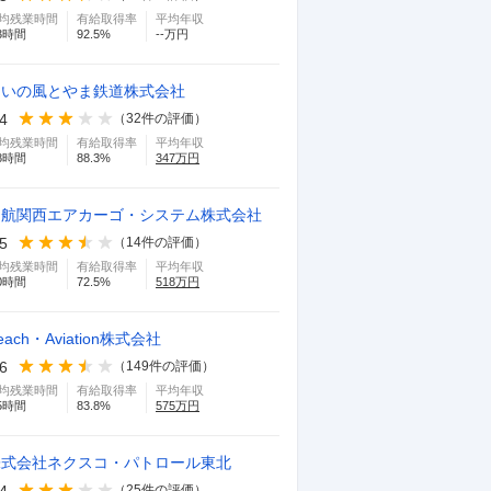
均残業時間
有給取得率
平均年収
3
時間
92.5
%
--万円
あいの風とやま鉄道株式会社
.4
（
32
件の評価）
均残業時間
有給取得率
平均年収
8
時間
88.3
%
347
万円
日航関西エアカーゴ・システム株式会社
.5
（
14
件の評価）
均残業時間
有給取得率
平均年収
0
時間
72.5
%
518
万円
each・Aviation株式会社
.6
（
149
件の評価）
均残業時間
有給取得率
平均年収
5
時間
83.8
%
575
万円
株式会社ネクスコ・パトロール東北
.4
（
25
件の評価）