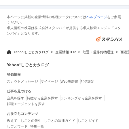
本ページに掲載の企業情報の各種データについては
ヘルプページ
をご参照
ください。
求人情報の検索は株式会社スタンバイが提供する求人検索エンジン「スタ
ンバイ」となります。
Yahoo!しごとカタログ
企業情報TOP
陸運・道路貨物運送
西濃
Yahoo!しごとカタログ
登録情報
スカウトメッセージ
マイページ
Web履歴書
配信設定
仕事を見つける
企業を探す
特徴から企業を探す
ランキングから企業を探す
転職エージェントを探す
お役立ちコンテンツ
教えて！しごとの先生
しごとの法律ガイド
しごとガイド
しごとワード
特集一覧