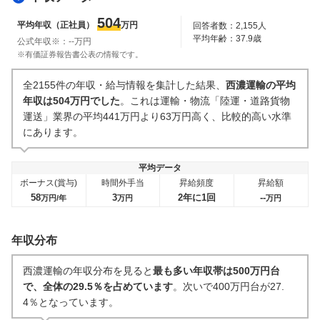
人事・評価制度
入社理由・入社後ギャップ
504
平均年収（正社員）
万円
回答者数：
2,155
人
42
件
37
件
平均年齢：
37.9
歳
公式年収※：
--
万円
企業の選考に関するクチコミ
※有価証券報告書公表の情報です。
中途採用面接・選考
新卒採用面接・選考
全2155件の年収・給与情報を集計した結果、
西濃運輸の平均
23
件
20
件
年収は504万円でした
。これは運輸・物流「陸運・道路貨物
運送」業界の平均441万円より63万円高く、比較的高い水準
にあります。
平均データ
ボーナス(賞与)
時間外手当
昇給頻度
昇給額
58
3
2年に1回
--
万円/年
万円
万円
年収分布
西濃運輸の年収分布を見ると
最も多い年収帯は500万円台
で、全体の29.5％を占めています
。次いで400万円台が27.
4％となっています。