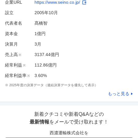
企業URL
https://www.seino.co.jp/
設立
2005年10月
代表者名
髙橋智
資本金
1億円
決算月
3
月
売上高
3137.44億円
※
経常利益
112.86億円
※
経常利益率
3.60%
※
※
2025
年度の決算データ（連結決算データを優先して表示）
もっと見る
新着クチコミや新着Q&Aなどの
最新情報
をメールで受け取れます！
西濃運輸株式会社
を