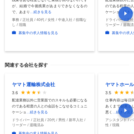
が、結婚で今後残業があまりできなくなるの
のである程度の人
で、あまり
…続きを見る
ケーショ
…続きを
事務
正社員
40代
女性
中途入社
役職な
ドライバー
正社
し
現職
リーダー
退職済
募集中の求人情報を見る
募集中の求人
関連する会社を探す
ヤマト運輸株式会社
ヤマトホール
3.6
3.5
配達業務以外に営業面でのスキルも必要になる
仕事内容は毎日
のである程度の人との会話をこなせるコミュニ
あくまで副業と
ケーショ
…続きを見る
悪く
…続きを見る
ドライバー
正社員
20代
男性
新卒入社
アシスタント
パ
リーダー
退職済み
性
現職
募集中の求人情報を見る