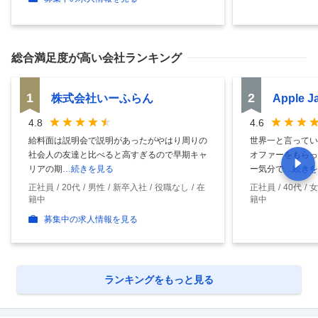
総合満足度
が高い会社ランキング
1
2
株式会社いーふらん
Apple 
4.8
4.6
給料面は説明会で説明があったがやはり周りの
世界一と言ってい
社会人の友達と比べると高すぎるので早期キャ
オファーをもらっ
リアの期
…続きを見る
ー気分で
…続きを
正社員
20代
男性
新卒入社
役職なし
在
正社員
40代
女
籍中
籍中
募集中の求人情報を見る
ランキングをもっと見る