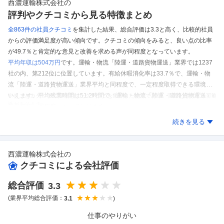
西濃運輸株式会社
の
評判やクチコミから見る特徴まとめ
全863件の
社員クチコミ
を集計した結果、
総合評価は3.3と高く、比較的社員
からの評価満足度が高い傾向です。
クチコミの傾向をみると、良い点の比率
が49.7％と肯定的な意見と改善を求める声が同程度となっています。
平均年収は504万円
です。
運輸・物流「陸運・道路貨物運送」業界では1237
社の内、第212位に位置しています。
有給休暇消化率は33.7％で、運輸・物
流「陸運・道路貨物運送」業界平均と同程度で、一定程度取得できる環境と
いえます。
平均残業時間は51.2時間で、運輸・物流「陸運・道路貨物運送」
※しごとカタログに投稿されたクチコミを集計した結果であり、実際とは異なる可能
性があります。
業界平均と同程度となっております。
西濃運輸株式会社
のクチコミを見る
続きを見る
西濃運輸株式会社
の
クチコミによる会社評価
総合評価
3.3
(業界平均総合評価：
)
3.1
仕事のやりがい