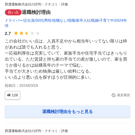
西濃運輸株式会社の評判・クチコミ・評価
退職検討理由
良い点
ドライバー
正社員
30代
男性
役職なし
現職
新卒入社
既婚
子育て中
2024年
頃
2.7
この会社のいい点は、人員不足やから相当年いってない限りは枠
があれば誰でも入れると思う。

一応福利厚生は充実していて、家族手当や住宅手当てはきっちり
出ている。ただ賃貸と持ち家の手当ての差が激しいので、家を買
うか借りるかは結構長年のテーマで悩む。

手当てが大きいため独身は厳しい給料になる。

いい点より悪い点を探すほうが圧倒的に多い。
投稿日：
2024/03/18
126
違反報告
退職検討理由
をもっと見る
西濃運輸株式会社の評判・クチコミ・評価