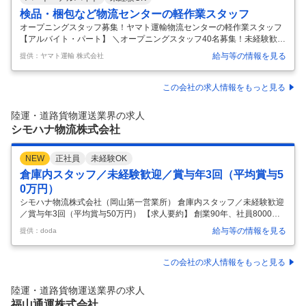
検品・梱包など物流センターの軽作業スタッフ
オープニングスタッフ募集！ヤマト運輸物流センターの軽作業スタッフ
【アルバイト・パート】 ＼オープニングスタッフ40名募集！未経験歓迎
軽い商品中心！車・バイク通勤OK◎ 【ヤマト運輸 野田ロジセンター】
給与等の情報を見る
提供：ヤマト運輸 株式会社
商品の検品・梱包・入庫作業などを担当していただきます。 指定の商品
を棚から取り出すピッキング作業や、数量や内容に誤りがないかを確認
する検品作業、商品に合わせた箱へ梱包し宅配伝票を貼り付ける作業が
この会社の求人情報をもっと見る
中心です。チームで協力しながら進めるため、安心して働くことができ
ます。 【未経験でも安心】 扱うのは、アパレル専門店「Graniph（グラ
陸運・道路貨物運送業界の求人
ニフ）」のTシャツや小物雑貨♪ 軽い商品が中心なので、体への負担も
…
シモハナ物流株式会社
NEW
正社員
未経験OK
倉庫内スタッフ／未経験歓迎／賞与年3回（平均賞与5
0万円）
シモハナ物流株式会社（岡山第一営業所） 倉庫内スタッフ／未経験歓迎
／賞与年3回（平均賞与50万円） 【求人要約】 創業90年、社員8000名
以上、全国74拠点あり 日本の食を支える仕事／連続売上UPの安定企業
給与等の情報を見る
提供：doda
稼げる／賞与年3回・毎年昇給制度あり 【倉敷市】心も体も楽な方が良
い！ 安心できる環境で不安なく働ける場所があります ＼項目別にシモハ
ナの魅力をご紹介／ 【未経験歓迎】 ◎半数が未経験入社 ◎先輩社員の
この会社の求人情報をもっと見る
丁寧なサポート体制あり ◎マニュアル完備で安心 【安定性】 ◎創業90
年以上、8000名超が在籍 ◎ニーズに応え、食品業界で高い評価 ◎DX化
陸運・道路貨物運送業界の求人
で負担軽減＆将来性抜群 ◎転勤なしで腰を据えて
…
福山通運株式会社