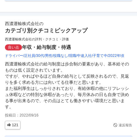
西濃運輸株式会社
の
カテゴリ別クチコミピックアップ
西濃運輸株式会社の評判・クチコミ・評価
年収・給与制度・待遇
良い点
ドライバー
正社員
30代
男性
役職なし
現職
中途入社
子育て中
2022年頃
西濃運輸株式会社の給与制度は歩合制の要素があり、基本給その
ものは低く設定されています。

ですが、やればやるほど自身の給与として反映されるので、見返
りを多く求める方には向いてる仕事だと思います。

また福利厚生はしっかりされており、有給休暇の他にリフレッシ
ュ休暇などの特別な休暇があったり、毎月休みの日も自身で決め
る事が出来るので、その点はとても働きやすい環境だと思いま
す。
投稿日：
2022/09/16
121
違反報告