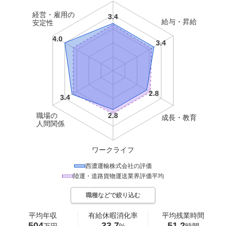
経営・雇用の
給与・昇給
安定性
職場の
成長・教育
人間関係
ワークライフ
西濃運輸株式会社
の評価
陸運・道路貨物運送
業界評価平均
職種などで絞り込む
平均年収
有給休暇消化率
平均残業時間
504
33.7
51.2