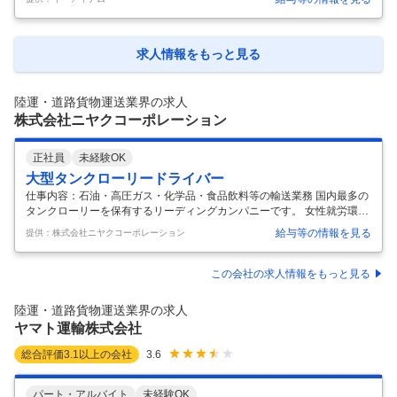
ます。車を使用しないので自動車免許は 不要。事故の心配もないので安
心して働くことができますよ♪
…
求人情報をもっと見る
陸運・道路貨物運送業界の求人
株式会社ニヤクコーポレーション
正社員
未経験OK
大型タンクローリードライバー
仕事内容：石油・高圧ガス・化学品・食品飲料等の輸送業務 国内最多の
タンクローリーを保有するリーディングカンパニーです。 女性就労環境
も完備し、全ての従業員が安全に働ける職場です。 【応募資格】 ■60歳
給与等の情報を見る
提供：株式会社ニヤクコーポレーション
未満（定年60歳のため） 〈入社時必須免許〉 ・大型１種 〈正社員時必
須免許〉 ①「けん引」ならびに「危険物乙4」または「危険物丙」 ②
「けん引」ならびに「高圧ガス移動監視者」または「高圧ガス製造保安
この会社の求人情報をもっと見る
責任者」 ※学歴・経験、一切不問。
…
陸運・道路貨物運送業界の求人
ヤマト運輸株式会社
総合評価
3.1
以上の会社
3.6
パート・アルバイト
未経験OK