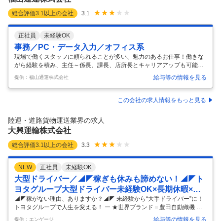
総合評価
3.1
以上の会社
3.1
正社員
未経験OK
事務／PC・データ入力／オフィス系
現場で働くスタッフに頼られることが多い、魅力のあるお仕事！働きな
がら経験を積み、主任～係長、課長、店所長とキャリアアップも可能◎
教育制度が充実しているので様々な知識、スキルを身に付けられます
給与等の情報を見る
提供：福山通運株式会社
よ。 【職種】 福山通運株式会社八王子支店 [正]一般事務職、データ入
力、タイピング(PC・パソコン・インターネット)、オフィスその他 【歓
迎する方】 未経験・初心者歓迎、経験者優遇、フリーター歓迎、正社員
この会社の求人情報をもっと見る
経験不問、資格・スキル身につく、ブランク有OK、ミドル(40代～)活躍
中、女性活躍中、職種未経験OK、新卒・第二新卒歓迎 【仕事内容】 働
陸運・道路貨物運送業界の求人
きやすさが魅力の 当社「福山通運株式会社」で働きませんか？ ≪お仕
…
大興運輸株式会社
総合評価
3.1
以上の会社
3.3
NEW
正社員
未経験OK
大型ドライバー／◢◤稼ぎも休みも諦めない！◢◤ト
ヨタグループ大型ドライバー未経験OK×長期休暇×福
利厚生MAX
◢◤稼がない理由、ありますか？◢◤ 未経験から“大手ドライバー”に！
トヨタグループで人生を変える！ ー ★世界ブランド＝豊田自動織機 ★5
0年黒字＝仕事量は安定MAX ★長期休暇＝GW・夏・冬ぜんぶ取れる ★
給与等の情報を見る
提供：エンゲージ