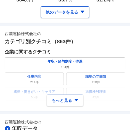
万円
%
時間
他のデータを見る
西濃運輸株式会社
の
カテゴリ別クチコミ（
863
件）
企業に関するクチコミ
年収・給与制度・待遇
161
件
仕事内容
職場の雰囲気
211
件
130
件
成長・働きがい・キャリア
退職検討理由
55
件
42
件
もっと見る
ワークライフバランス
女性の活躍・働きやすさ
51
件
45
件
西濃運輸株式会社
の
副業
テレワーク・リモートワーク
年収データ
20
件
26
件