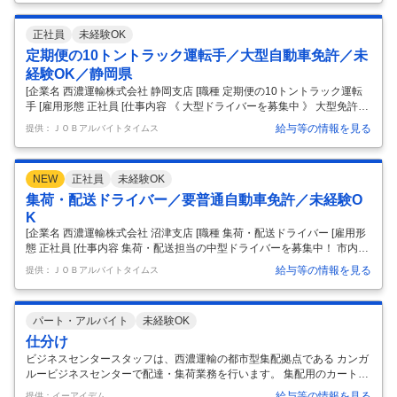
躍中、女性活躍中、新卒・第二新卒歓迎、エルダー(50代〜)活躍中 【仕
事内容】 運送会社でのドライバー 2トンから4トンのトラックに乗って
正社員
未経験OK
いただき 支店の近隣エリアの配達や集荷をお願いします。 取り扱う荷物
は衣料品、食料品、工業用品など様々です。 基本的に手積み手おろしの
定期便の10トントラック運転手／大型自動車免許／未
作業になります。 パレット商品など、大きな荷物はフォ
…
経験OK／静岡県
[企業名 西濃運輸株式会社 静岡支店 [職種 定期便の10トントラック運転
手 [雇用形態 正社員 [仕事内容 《 大型ドライバーを募集中 》 大型免許が
あればOK◎ 研修中は先輩ドライバーへ横乗りし、 安全に走行できるよ
給与等の情報を見る
提供：ＪＯＢアルバイトタイムス
うに 運転を覚えていってくださいね！ ＊カンガルー便の10トントラッ
クを使用 ＊企業間物流がメインで、 個人宅への配送ほぼなし 《 入社後
の大型免許取得OK 》 普通自動車免許（AT限定可）があれば応募OK！
NEW
正社員
未経験OK
入社後の横乗り研修期間中に、 勤務時間内で免許取得を目指せます！ 学
科の時間や実習の時間は自動車学校へ通い、 それ以外の時間は横乗り研
集荷・配送ドライバー／要普通自動車免許／未経験O
修を行います。 ･もちろん、免許費用
…
K
[企業名 西濃運輸株式会社 沼津支店 [職種 集荷・配送ドライバー [雇用形
態 正社員 [仕事内容 集荷・配送担当の中型ドライバーを募集中！ 市内と
その隣接する市の地場配送がほとんど、 ほぼ同エリアでの勤務です。
給与等の情報を見る
提供：ＪＯＢアルバイトタイムス
【オシゴトのポイント】 ＊カンガルー便の3トン・4トントラックを使用
＊1日の訪問件数：集荷・配達あわせて約30～40件 ＊1日の走行距離：
約40km ＊バックモニター・ドライブレコーダー装備 ＊約7～10人のチ
パート・アルバイト
未経験OK
ームでエリアを担当 ＊基本的に担当エリアに変更なし (固定ルートでは
ありません) 【基本スケジュール】 午前中：配達、午後：集荷 ＊企業間
仕分け
物流がメインで、個人宅への配送ほぼな
…
ビジネスセンタースタッフは、西濃運輸の都市型集配拠点である カンガ
ルービジネスセンターで配達・集荷業務を行います。 集配用のカートを
使い、徒歩圏内で行けるお客様へ荷物の集荷、配達 作業を行なって頂き
給与等の情報を見る
提供：イーアイデム