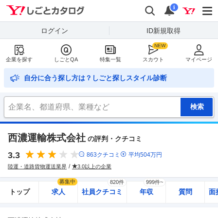
Yahoo!しごとカタログ
検索
通知
i
ログイン
ID新規取得
企業を探す
しごとQA
特集一覧
スカウト
マイページ
自分に合う探し方は？しごと探しスタイル診断
西濃運輸株式会社
の評判・クチコミ
3.3
863
クチコミ
平均
504
万円
陸運・道路貨物運送業界
3.0以上の企業
募集中
820件
999件~
トップ
求人
社員クチコミ
年収
質問
面