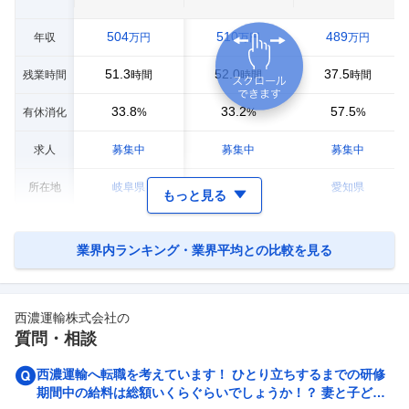
504
510
489
年収
万円
万円
万円
51.3
52.0
37.5
残業時間
時間
時間
時間
33.8
33.2
57.5
有休消化
%
%
%
求人
募集中
募集中
募集中
所在地
岐阜県
広島県
愛知県
もっと見る
業界内ランキング・業界平均との比較を見る
西濃運輸株式会社
の
質問・相談
西濃運輸へ転職を考えています！ ひとり立ちするまでの研修
期間中の給料は総額いくらぐらいでしょうか！？ 妻と子ども