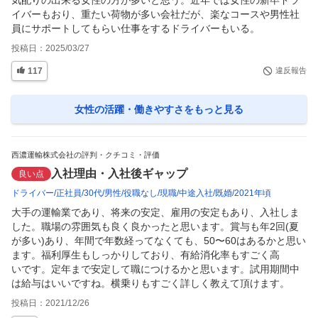
イバーもおり、重たい荷物が多い会社だが、楽なコースや男性社
員にサポートしてもらい仕事をするドライバーもいる。
投稿日：
2025/03/27
117
違反報告
女性の活躍・働きやすさ
をもっと見る
西濃運輸株式会社の評判・クチコミ・評価
入社理由・入社後ギャップ
良い点
ドライバー
正社員
30代
男性
役職なし
現職
中途入社
既婚
2021年頃
大手の運輸業であり、将来の安定、雇用の安定もあり、入社しま
した。職場の雰囲気も良く良かったと思います。賞与も年2回(夏
が多い)あり、年間で年数経ってなくても、50〜60はあるかと思い
ます。福利厚生もしっかりしており、有給消化率もすごく高

いです。定年まで安定して職につけるかと思います。試用期間中
は給与はいいですね。横乗りもすごく詳しく教えて頂けます。
投稿日：
2021/12/26