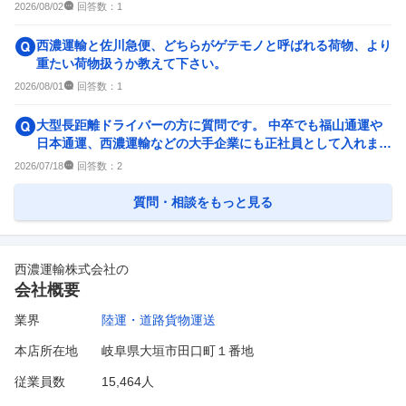
が2人いて、子どもは扶...
回答数：
2026/08/02
1
西濃運輸と佐川急便、どちらがゲテモノと呼ばれる荷物、より
重たい荷物扱うか教えて下さい。
回答数：
2026/08/01
1
大型長距離ドライバーの方に質問です。 中卒でも福山通運や
日本通運、西濃運輸などの大手企業にも正社員として入れます
か。 また、大手でなけ...
回答数：
2026/07/18
2
質問・相談をもっと見る
西濃運輸株式会社
の
会社概要
業界
陸運・道路貨物運送
本店所在地
岐阜県大垣市田口町１番地
従業員数
15,464人