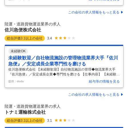
福利厚生＝他社と比べモンスター級 ★未経験からキャリア爆上げ可能 ー
「もっと稼ぎたい」 「でも休みも欲しい」 「安定企業で腰を据えたい」
全部、ウチで叶います。 お任せするのは大型トラックで の短～中距離輸
この会社の求人情報をもっと見る
送とフォークリ フトでの積み卸し。手作業ほぼ ゼロ＝力仕事ナシ！男女
関係な く活躍できます。 ▽1日の流れはシンプル 出勤・点呼→スケジュ
陸運・道路貨物運送業界の求人
ール確認 →荷積み（リフト作業）→出発 →到
…
佐川急便株式会社
総合評価
3.1
以上の会社
3.4
未経験OK
未経験歓迎／自社物流施設の管理物流業界大手『佐川
急便』／安定成長企業専門性を磨ける
佐川急便株式会社 【未経験歓迎】自社物流施設の管理◆物流業界大手
『佐川急便』／安定成長企業◆専門性を磨ける 【仕事内容】 【未経験歓
迎】自社物流施設の管理◆物流業界大手『佐川急便』／安定成長企業◆
給与等の情報を見る
提供：doda
専門性を磨ける 【具体的な仕事内容】 ～自社使用物流施設の管理／現場
対応少なめ／安定環境で専門性を磨く／物流業界大手『佐川急便』で安
定就業～ ■業務内容： ・物流業界のリーディングカンパニーである当社
この会社の求人情報をもっと見る
にて、自社使用の営業所・物流施設を支える「施設管理業務」をお任せ
します。 ・本ポジションは施工・工事の現場で手を動かす仕事ではな
陸運・道路貨物運送業界の求人
く、修繕・設備管理に関わる事務処理や社内外調整が中心です。 ・未経
トナミ運輸株式会社
験の方でも
…
総合評価
3.1
以上の会社
3.1