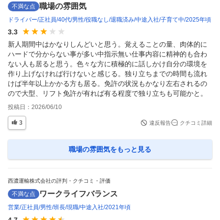
職場の雰囲気
不満な点
ドライバー
正社員
40代
男性
役職なし
退職済み
中途入社
子育て中
2025年頃
3.3
新人期間中はかなりしんどいと思う。覚えることの量、肉体的に
ハードで分からない事が多い中指示無い仕事内容に精神的も合わ
ない人も居ると思う。色々な方に積極的に話しかけ自分の環境を
作り上げなければ行けないと感じる。独り立ちまでの時間も流れ
けば半年以上かかる方も居る。免許の状況もかなり左右されるの
ので大型、リフト免許が有れば有る程度で独り立ちも可能かと。
投稿日：
2026/06/10
3
違反報告
クチコミ詳細
職場の雰囲気
をもっと見る
西濃運輸株式会社の評判・クチコミ・評価
ワークライフバランス
不満な点
営業
正社員
男性
班長
現職
中途入社
2021年頃