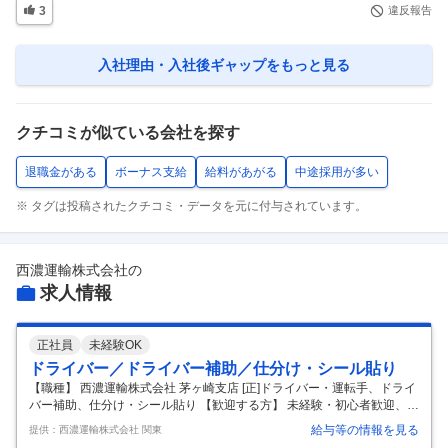
3
違反報告
入社理由・入社後ギャップ
をもっと見る
クチコミが似ている会社を探す
退職金がある
ボーナス支給
給料があがる
中途採用が多い
※ タグは投稿されたクチコミ・データを元に付与されています。
西濃運輸株式会社
の
求人情報
正社員
未経験OK
ドライバー／ドライバー補助／仕分け・シール貼り
【職種】 西濃運輸株式会社 茅ヶ崎支店 [正]ドライバー・運転手、ドライ
バー補助、仕分け・シール貼り 【歓迎する方】 未経験・初心者歓迎、経
験者優遇、フリーター歓迎、正社員経験不問、資格・スキル身につく、
給与等の情報を見る
提供：西濃運輸株式会社 関東
将来は独立、学歴(中卒・高卒)不問、ブランク有OK、ミドル(40代～)活