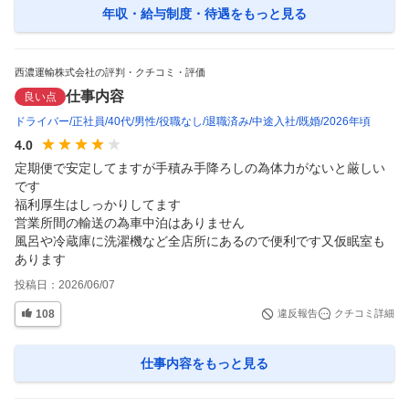
年収・給与制度・待遇
をもっと見る
西濃運輸株式会社の評判・クチコミ・評価
仕事内容
良い点
ドライバー
正社員
40代
男性
役職なし
退職済み
中途入社
既婚
2026年頃
4.0
定期便で安定してますが手積み手降ろしの為体力がないと厳しい
です

福利厚生はしっかりしてます

営業所間の輸送の為車中泊はありません

風呂や冷蔵庫に洗濯機など全店所にあるので便利です又仮眠室も
あります
投稿日：
2026/06/07
108
違反報告
クチコミ詳細
仕事内容
をもっと見る