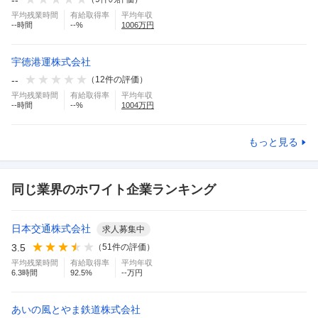
平均残業時間
有給取得率
平均年収
--
時間
--
%
1006
万円
宇徳港運株式会社
--
（
12
件の評価）
平均残業時間
有給取得率
平均年収
--
時間
--
%
1004
万円
もっと見る
同じ業界のホワイト企業ランキング
日本交通株式会社
求人募集中
3.5
（
51
件の評価）
平均残業時間
有給取得率
平均年収
6.3
時間
92.5
%
--万円
あいの風とやま鉄道株式会社