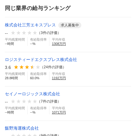
同じ業界の給与ランキング
株式会社三芳エキスプレス
求人募集中
--
（
3
件の評価）
平均残業時間
有給取得率
平均年収
--
時間
--
%
1308
万円
ロジスティードエクスプレス株式会社
3.6
（
24
件の評価）
平均残業時間
有給取得率
平均年収
28.8
時間
60.0
%
1192
万円
セイノーロジックス株式会社
--
（
7
件の評価）
平均残業時間
有給取得率
平均年収
--
時間
--
%
1071
万円
飯野海運株式会社
--
（
9
件の評価）