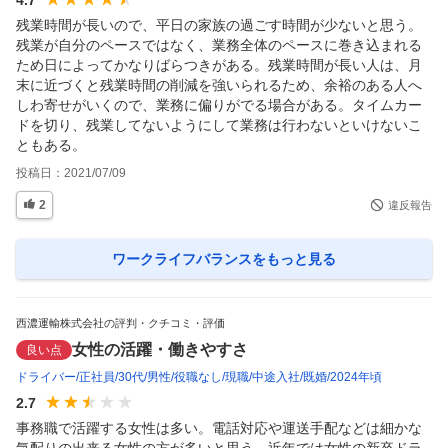
4.7
残業時間が長いので、平日の家族の過ごす時間が少ないと思う。
残業が自分のペースではなく、業務全体のペースに巻き込まれる
ため日によってかなりばらつきがある。残業時間が長い人は、月
末に近づくと残業時間の削減を強いられるため、余裕のある人へ
しわ寄せがいくので、業務に偏りがでる場合がある。タイムカー
ドを切り、残業してないようにして業務は行わないといけないこ
ともある。
投稿日：
2021/07/09
2
違反報告
ワークライフバランス
をもっと見る
西濃運輸株式会社の評判・クチコミ・評価
女性の活躍・働きやすさ
良い点
ドライバー
正社員
30代
男性
役職なし
現職
中途入社
既婚
2024年頃
2.7
事務職で活躍する女性は多い。電話対応や運送手配などは細かな
気配りの出来る女性の方が多いと思う。近年では女性の新卒ドラ