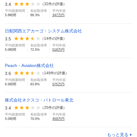
3.4
（
32
件の評価）
平均残業時間
有給取得率
平均年収
5.8
時間
88.3
%
347
万円
日航関西エアカーゴ・システム株式会社
3.5
（
14
件の評価）
平均残業時間
有給取得率
平均年収
5.0
時間
72.5
%
518
万円
Peach・Aviation株式会社
3.6
（
149
件の評価）
平均残業時間
有給取得率
平均年収
6.5
時間
83.8
%
575
万円
株式会社ネクスコ・パトロール東北
3.4
（
25
件の評価）
平均残業時間
有給取得率
平均年収
5.0
時間
70.0
%
459
万円
もっと見る